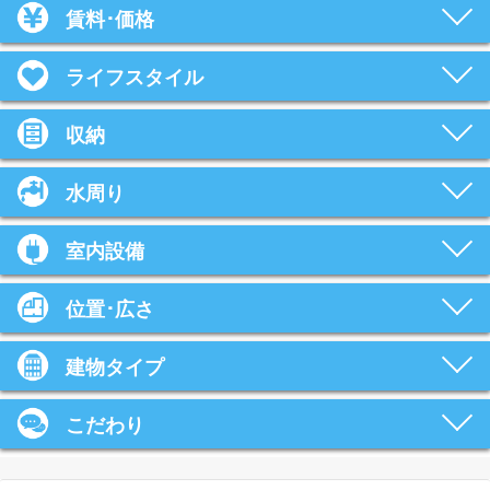
賃料･価格
ライフスタイル
収納
水周り
室内設備
位置･広さ
建物タイプ
こだわり