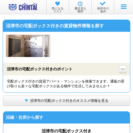
お部屋を探す
気になる
最近見た
保存中の
リスト
物件
条件
沿線・駅から
沼津市の宅配ボックス付きの賃貸物件情報を探す
住所から
家賃相場から
通勤通学時間から
物件特集から
沼津市の宅配ボックス付きのポイント
不動産会社から
宅配ボックス付きの賃貸アパート・マンションを検索できます。通販の受
け取りも楽々な宅配ボックスがある物件で生活してみませんか？
TOP
沼津市の宅配ボックス付きのオススメ情報を見る
沿線・住所から探す
沼津市の宅配ボックス付き