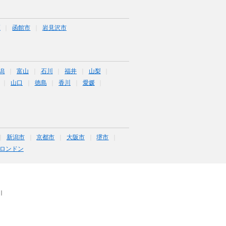
区
函館市
岩見沢市
潟
富山
石川
福井
山梨
山口
徳島
香川
愛媛
新潟市
京都市
大阪市
堺市
ロンドン
｜