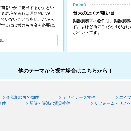
Point3
時間をいかに捻出するか」とい
音大の近くが狙い目
きる環境があれば理想的だが、
っていないことも多い。だから
楽器演奏可の物件は、楽器演奏
するには労力もお金も必要に...
す。よほど街にこだわりがなけ
ポイントです。
読む
他のテーマから探す場合はこちらから！
楽器相談可の物件
デザイナーズ物件
エイ
物件
新築・築浅の賃貸物件
リフォーム・リノ