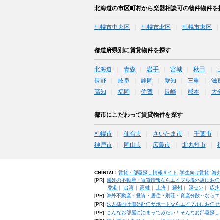
北海道の市区町村から楽器相談可の物件物件を
札幌市中央区
札幌市北区
札幌市東区
都道府県別に賃貸物件を探す
北海道
青森
岩手
宮城
秋田
長野
岐阜
静岡
愛知
三重
滋
高知
福岡
佐賀
長崎
熊本
大
都市にこだわって賃貸物件を探す
札幌市
仙台市
さいたま市
千葉市
神戸市
岡山市
広島市
北九州市
CHINTAI：
賃貸・部屋探し情報サイト
学生向け賃貸
海
[PR]
海外の不動産・賃貸情報ならエイブル海外店にお任
香港
｜
台湾
｜
高雄
｜
上海
｜
蘇州
｜
深セン
｜
広州
[PR]
海外不動産～投資・居住・別荘・資産分散～ならエ
[PR]
法人様向け海外赴任サポートならエイブルにお任せ
[PR]
こんなお部屋に泊まってみたい！そんなお部屋探し