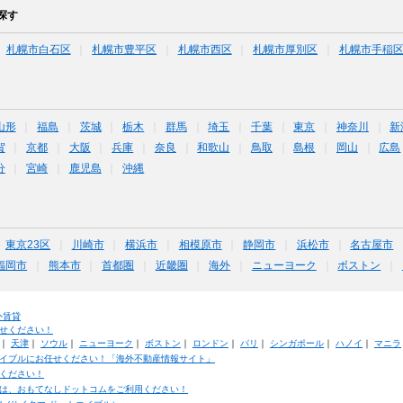
探す
札幌市白石区
札幌市豊平区
札幌市西区
札幌市厚別区
札幌市手稲
山形
福島
茨城
栃木
群馬
埼玉
千葉
東京
神奈川
新
賀
京都
大阪
兵庫
奈良
和歌山
鳥取
島根
岡山
広島
分
宮崎
鹿児島
沖縄
東京23区
川崎市
横浜市
相模原市
静岡市
浜松市
名古屋市
福岡市
熊本市
首都圏
近畿圏
海外
ニューヨーク
ボストン
外賃貸
せください！
｜
天津
｜
ソウル
｜
ニューヨーク
｜
ボストン
｜
ロンドン
｜
パリ
｜
シンガポール
｜
ハノイ
｜
マニラ
イブルにお任せください！「海外不動産情報サイト」
ください！
は、おもてなしドットコムをご利用ください！