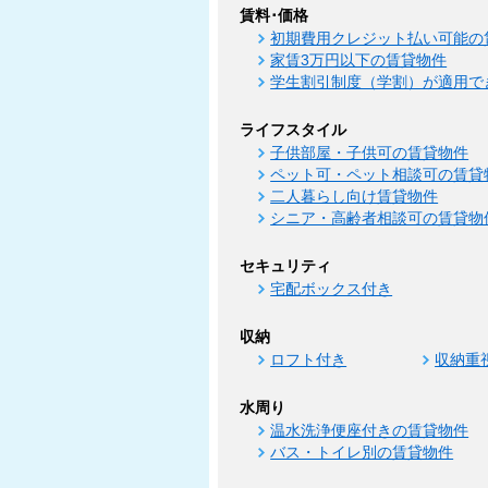
賃料･価格
初期費用クレジット払い可能の
家賃3万円以下の賃貸物件
学生割引制度（学割）が適用で
ライフスタイル
子供部屋・子供可の賃貸物件
ペット可・ペット相談可の賃貸
二人暮らし向け賃貸物件
シニア・高齢者相談可の賃貸物
セキュリティ
宅配ボックス付き
収納
ロフト付き
収納重
水周り
温水洗浄便座付きの賃貸物件
バス・トイレ別の賃貸物件