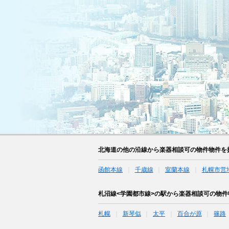
北海道の他の沿線から楽器相談可の物件物件を
函館本線
千歳線
室蘭本線
札幌市営
札沼線<学園都市線>の駅から楽器相談可の物件
札幌
新琴似
太平
百合が原
篠路