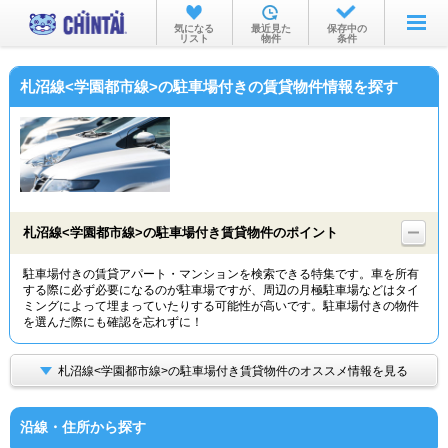
お部屋を探す
気になる
最近見た
保存中の
リスト
物件
条件
沿線・駅から
札沼線<学園都市線>の駐車場付きの賃貸物件情報を探す
住所から
家賃相場から
通勤通学時間から
物件特集から
札沼線<学園都市線>の駐車場付き賃貸物件のポイント
不動産会社から
駐車場付きの賃貸アパート・マンションを検索できる特集です。車を所有
する際に必ず必要になるのが駐車場ですが、周辺の月極駐車場などはタイ
TOP
ミングによって埋まっていたりする可能性が高いです。駐車場付きの物件
を選んだ際にも確認を忘れずに！
札沼線<学園都市線>の駐車場付き賃貸物件のオススメ情報を見る
沿線・住所から探す