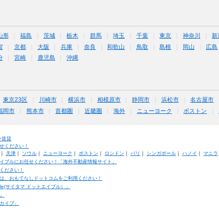
山形
福島
茨城
栃木
群馬
埼玉
千葉
東京
神奈川
新
賀
京都
大阪
兵庫
奈良
和歌山
鳥取
島根
岡山
広島
分
宮崎
鹿児島
沖縄
東京23区
川崎市
横浜市
相模原市
静岡市
浜松市
名古屋市
福岡市
熊本市
首都圏
近畿圏
海外
ニューヨーク
ボストン
外賃貸
せください！
｜
天津
｜
ソウル
｜
ニューヨーク
｜
ボストン
｜
ロンドン
｜
パリ
｜
シンガポール
｜
ハノイ
｜
マニラ
イブルにお任せください！「海外不動産情報サイト」
ください！
は、おもてなしドットコムをご利用ください！
ble(サイタマ ドットエイブル）」
」
カイブ」