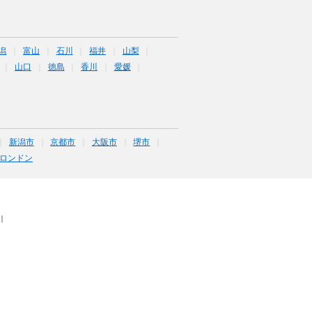
潟
富山
石川
福井
山梨
山口
徳島
香川
愛媛
新潟市
京都市
大阪市
堺市
ロンドン
｜