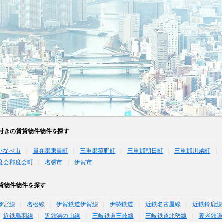
付きの賃貸物件物件を探す
いなべ市
員弁郡東員町
三重郡菰野町
三重郡朝日町
三重郡川越町
度会郡度会町
名張市
伊賀市
貸物件物件を探す
参宮線
名松線
伊賀鉄道伊賀線
伊勢鉄道
近鉄名古屋線
近鉄鈴鹿
近鉄鳥羽線
近鉄湯の山線
三岐鉄道三岐線
三岐鉄道北勢線
養老鉄