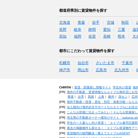
都道府県別に賃貸物件を探す
北海道
青森
岩手
宮城
秋田
長野
岐阜
静岡
愛知
三重
滋
高知
福岡
佐賀
長崎
熊本
大
都市にこだわって賃貸物件を探す
札幌市
仙台市
さいたま市
千葉市
神戸市
岡山市
広島市
北九州市
CHINTAI：
賃貸・部屋探し情報サイト
学生向け賃貸
海
[PR]
海外の不動産・賃貸情報ならエイブル海外店にお任
香港
｜
台湾
｜
高雄
｜
上海
｜
蘇州
｜
深セン
｜
広州
[PR]
海外不動産～投資・居住・別荘・資産分散～ならエ
[PR]
法人様向け海外赴任サポートならエイブルにお任せ
[PR]
こんなお部屋に泊まってみたい！そんなお部屋探し
[PR]
埼玉県の不動産オーナー様向けサイト「saitama.a
[PR]
学生の一人暮らし向け賃貸！「エイブル進学応援部
[PR]
過去の掲載物件も探せる！「エイブル賃貸物件アー
[PR]
賃貸物件の疑問解決！教えてエイブルAGENT