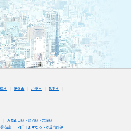
津市
伊勢市
松阪市
鳥羽市
線
近鉄山田線・鳥羽線・志摩線
道養老線
四日市あすなろう鉄道内部線