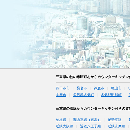
三重県の他の市区町村からカウンターキッチン
四日市市
桑名市
鈴鹿市
亀山市
志摩市
多気郡多気町
多気郡明和町
三重県の沿線からカウンターキッチン付きの賃
草津線
関西本線（東海）
紀勢本線
近鉄大阪線
近鉄八王子線
近鉄志摩線