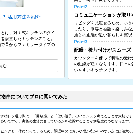
Point2
コミュニケーションが取り
？ 活用方法を紹介
リビングを見渡せるため、小さ
したり、来客と会話を楽しみな
）とは、対面式キッチンのダイ
族との距離が近い暮らしを実現
スを設置したキッチンのこと。
Point3
由で昔からファミリータイプの
配膳・後片付けがスムーズ
カウンターを使って料理の受け
の動線が短くなります。日々の
読む
いやすいキッチンです。
貸物件についてプロに聞いてみた
付き物件を選ぶ際は、「開放感」と「使い勝手」のバランスを考えることが大切です
も多いですが、実際の生活に合っているかを確認することが満足度につながります。
リビングと一体になっているため、調理中のにおいや煙が広がりやすい点には注意が