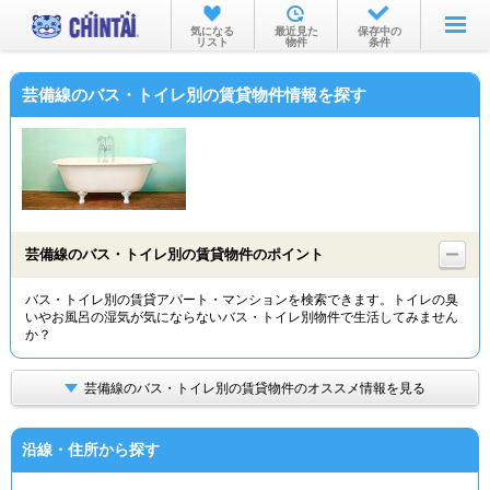
お部屋を探す
気になる
最近見た
保存中の
リスト
物件
条件
沿線・駅から
芸備線のバス・トイレ別の賃貸物件情報を探す
住所から
家賃相場から
通勤通学時間から
物件特集から
芸備線のバス・トイレ別の賃貸物件のポイント
不動産会社から
バス・トイレ別の賃貸アパート・マンションを検索できます。トイレの臭
いやお風呂の湿気が気にならないバス・トイレ別物件で生活してみません
TOP
か？
芸備線のバス・トイレ別の賃貸物件のオススメ情報を見る
沿線・住所から探す