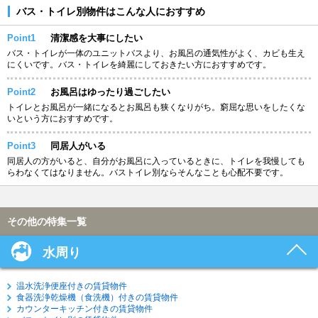
バス・トイレ別物件はこんな人におすすめ
Point1
清潔感を大事にしたい
バス・トイレが一体のユニットバスより、お風呂の通気性がよく、カビも生え
にくいです。バス・トイレを綺麗にしておきたい方におすすめです。
Point2
お風呂はゆったり過ごしたい
トイレとお風呂が一緒になるとお風呂も狭くなりがち。窮屈な思いをしたくな
いという方におすすめです。
Point3
同居人がいる
同居人の方がいると、自分がお風呂に入っているときに、トイレを我慢しても
らわなくてはなりません。バストイレ別ならそんなことも心配不要です。
その他の特集一覧
水周り
温水洗浄便座付きの賃貸物件
食器洗浄乾燥機（食洗機）付きの賃貸物件
カウンターキッチン付きの賃貸物件