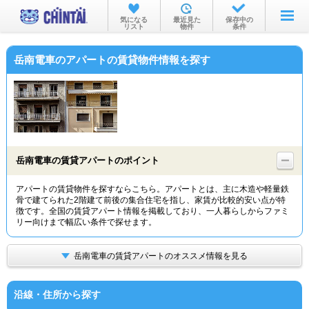
お部屋を探す
気になる
最近見た
保存中の
リスト
物件
条件
沿線・駅から
岳南電車のアパートの賃貸物件情報を探す
住所から
家賃相場から
通勤通学時間から
物件特集から
岳南電車の賃貸アパートのポイント
不動産会社から
アパートの賃貸物件を探すならこちら。アパートとは、主に木造や軽量鉄
骨で建てられた2階建て前後の集合住宅を指し、家賃が比較的安い点が特
TOP
徴です。全国の賃貸アパート情報を掲載しており、一人暮らしからファミ
リー向けまで幅広い条件で探せます。
岳南電車の賃貸アパートのオススメ情報を見る
沿線・住所から探す