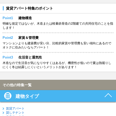
賃貸アパート特集のポイント
Point1
建物構造
明確な規定ではないが、木造または軽量鉄骨造の2階建ての共同住宅のことを指
します！
Point2
家賃＆管理費
マンションよりも建築費が安い分、比較的家賃や管理費も安い傾向にあるので
オトクに住みたいならアパート！
Point3
生活音と通気性
木造なので生活音が気になりやすくはあるが、機密性が低いので夏は熱籠りし
にくく冬は結露しにくいというメリットがあります！
その他の特集一覧
建物タイプ
賃貸アパート
貸しテナント