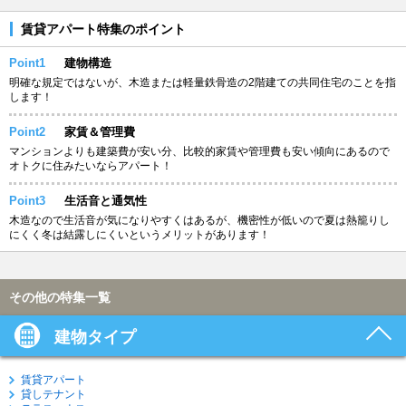
賃貸アパート特集のポイント
Point1
建物構造
明確な規定ではないが、木造または軽量鉄骨造の2階建ての共同住宅のことを指
します！
Point2
家賃＆管理費
マンションよりも建築費が安い分、比較的家賃や管理費も安い傾向にあるので
オトクに住みたいならアパート！
Point3
生活音と通気性
木造なので生活音が気になりやすくはあるが、機密性が低いので夏は熱籠りし
にくく冬は結露しにくいというメリットがあります！
その他の特集一覧
建物タイプ
賃貸アパート
貸しテナント