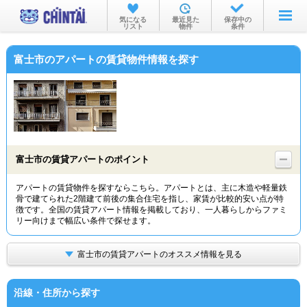
お部屋を探す
気になる
最近見た
保存中の
リスト
物件
条件
沿線・駅から
富士市のアパートの賃貸物件情報を探す
住所から
家賃相場から
通勤通学時間から
物件特集から
富士市の賃貸アパートのポイント
不動産会社から
アパートの賃貸物件を探すならこちら。アパートとは、主に木造や軽量鉄
骨で建てられた2階建て前後の集合住宅を指し、家賃が比較的安い点が特
TOP
徴です。全国の賃貸アパート情報を掲載しており、一人暮らしからファミ
リー向けまで幅広い条件で探せます。
富士市の賃貸アパートのオススメ情報を見る
沿線・住所から探す