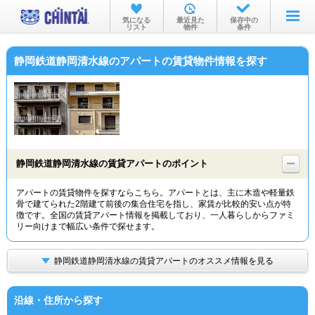
お部屋を探す
気になる
最近見た
保存中の
リスト
物件
条件
沿線・駅から
静岡鉄道静岡清水線のアパートの賃貸物件情報を探す
住所から
家賃相場から
通勤通学時間から
物件特集から
静岡鉄道静岡清水線の賃貸アパートのポイント
不動産会社から
アパートの賃貸物件を探すならこちら。アパートとは、主に木造や軽量鉄
骨で建てられた2階建て前後の集合住宅を指し、家賃が比較的安い点が特
TOP
徴です。全国の賃貸アパート情報を掲載しており、一人暮らしからファミ
リー向けまで幅広い条件で探せます。
静岡鉄道静岡清水線の賃貸アパートのオススメ情報を見る
沿線・住所から探す