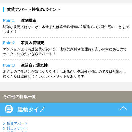
賃貸アパート特集のポイント
Point1
建物構造
明確な規定ではないが、木造または軽量鉄骨造の2階建ての共同住宅のことを指
します！
Point2
家賃＆管理費
マンションよりも建築費が安い分、比較的家賃や管理費も安い傾向にあるので
オトクに住みたいならアパート！
Point3
生活音と通気性
木造なので生活音が気になりやすくはあるが、機密性が低いので夏は熱籠りし
にくく冬は結露しにくいというメリットがあります！
その他の特集一覧
建物タイプ
賃貸アパート
貸しテナント