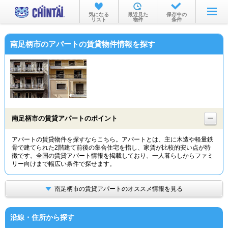
お部屋を探す
気になる
最近見た
保存中の
リスト
物件
条件
沿線・駅から
南足柄市のアパートの賃貸物件情報を探す
住所から
家賃相場から
通勤通学時間から
物件特集から
南足柄市の賃貸アパートのポイント
不動産会社から
アパートの賃貸物件を探すならこちら。アパートとは、主に木造や軽量鉄
骨で建てられた2階建て前後の集合住宅を指し、家賃が比較的安い点が特
TOP
徴です。全国の賃貸アパート情報を掲載しており、一人暮らしからファミ
リー向けまで幅広い条件で探せます。
南足柄市の賃貸アパートのオススメ情報を見る
沿線・住所から探す