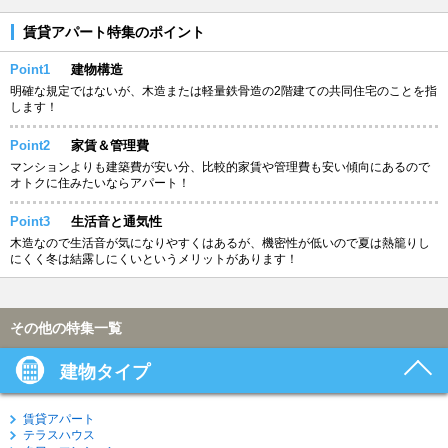
賃貸アパート特集のポイント
Point1
建物構造
明確な規定ではないが、木造または軽量鉄骨造の2階建ての共同住宅のことを指
します！
Point2
家賃＆管理費
マンションよりも建築費が安い分、比較的家賃や管理費も安い傾向にあるので
オトクに住みたいならアパート！
Point3
生活音と通気性
木造なので生活音が気になりやすくはあるが、機密性が低いので夏は熱籠りし
にくく冬は結露しにくいというメリットがあります！
その他の特集一覧
建物タイプ
賃貸アパート
テラスハウス