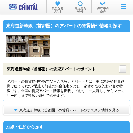
お部屋を探す
気になる
最近見た
保存中の
リスト
物件
条件
沿線・駅から
東海道新幹線（首都圏）のアパートの賃貸物件情報を探す
住所から
家賃相場から
通勤通学時間から
物件特集から
東海道新幹線（首都圏）の賃貸アパートのポイント
不動産会社から
アパートの賃貸物件を探すならこちら。アパートとは、主に木造や軽量鉄
骨で建てられた2階建て前後の集合住宅を指し、家賃が比較的安い点が特
TOP
徴です。全国の賃貸アパート情報を掲載しており、一人暮らしからファミ
リー向けまで幅広い条件で探せます。
東海道新幹線（首都圏）の賃貸アパートのオススメ情報を見る
沿線・住所から探す