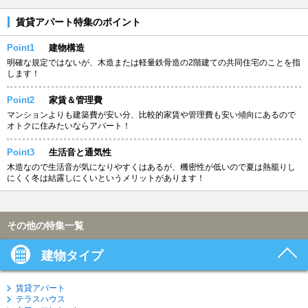
賃貸アパート特集のポイント
Point1
建物構造
明確な規定ではないが、木造または軽量鉄骨造の2階建ての共同住宅のことを指
します！
Point2
家賃＆管理費
マンションよりも建築費が安い分、比較的家賃や管理費も安い傾向にあるので
オトクに住みたいならアパート！
Point3
生活音と通気性
木造なので生活音が気になりやすくはあるが、機密性が低いので夏は熱籠りし
にくく冬は結露しにくいというメリットがあります！
その他の特集一覧
建物タイプ
賃貸アパート
テラスハウス