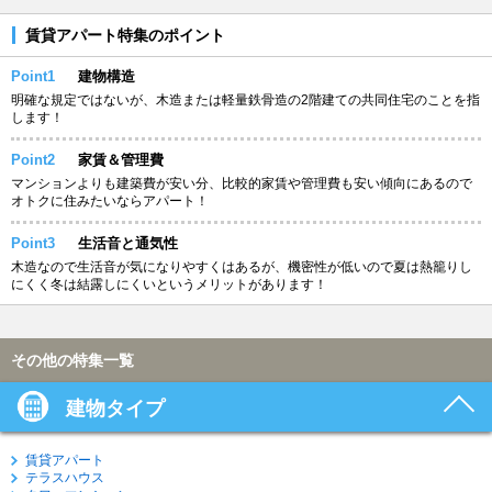
賃貸アパート特集のポイント
Point1
建物構造
明確な規定ではないが、木造または軽量鉄骨造の2階建ての共同住宅のことを指
します！
Point2
家賃＆管理費
マンションよりも建築費が安い分、比較的家賃や管理費も安い傾向にあるので
オトクに住みたいならアパート！
Point3
生活音と通気性
木造なので生活音が気になりやすくはあるが、機密性が低いので夏は熱籠りし
にくく冬は結露しにくいというメリットがあります！
その他の特集一覧
建物タイプ
賃貸アパート
テラスハウス