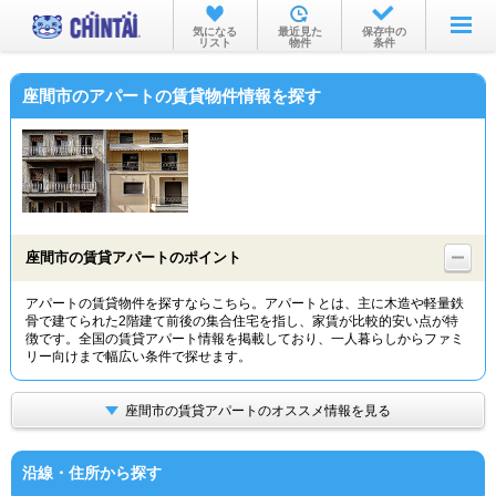
お部屋を探す
気になる
最近見た
保存中の
リスト
物件
条件
沿線・駅から
座間市のアパートの賃貸物件情報を探す
住所から
家賃相場から
通勤通学時間から
物件特集から
座間市の賃貸アパートのポイント
不動産会社から
アパートの賃貸物件を探すならこちら。アパートとは、主に木造や軽量鉄
骨で建てられた2階建て前後の集合住宅を指し、家賃が比較的安い点が特
TOP
徴です。全国の賃貸アパート情報を掲載しており、一人暮らしからファミ
リー向けまで幅広い条件で探せます。
座間市の賃貸アパートのオススメ情報を見る
沿線・住所から探す