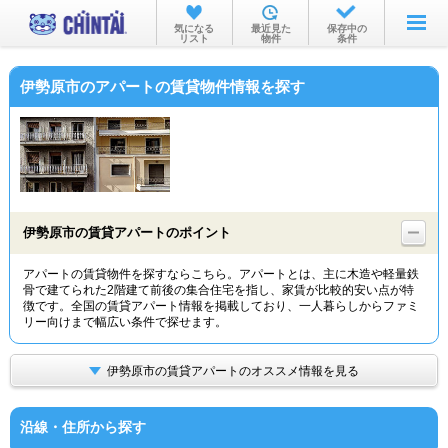
お部屋を探す
気になる
最近見た
保存中の
リスト
物件
条件
沿線・駅から
伊勢原市のアパートの賃貸物件情報を探す
住所から
家賃相場から
通勤通学時間から
物件特集から
伊勢原市の賃貸アパートのポイント
不動産会社から
アパートの賃貸物件を探すならこちら。アパートとは、主に木造や軽量鉄
骨で建てられた2階建て前後の集合住宅を指し、家賃が比較的安い点が特
TOP
徴です。全国の賃貸アパート情報を掲載しており、一人暮らしからファミ
リー向けまで幅広い条件で探せます。
伊勢原市の賃貸アパートのオススメ情報を見る
沿線・住所から探す