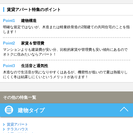
賃貸アパート特集のポイント
Point1
建物構造
明確な規定ではないが、木造または軽量鉄骨造の2階建ての共同住宅のことを指
します！
Point2
家賃＆管理費
マンションよりも建築費が安い分、比較的家賃や管理費も安い傾向にあるので
オトクに住みたいならアパート！
Point3
生活音と通気性
木造なので生活音が気になりやすくはあるが、機密性が低いので夏は熱籠りし
にくく冬は結露しにくいというメリットがあります！
その他の特集一覧
建物タイプ
賃貸アパート
テラスハウス