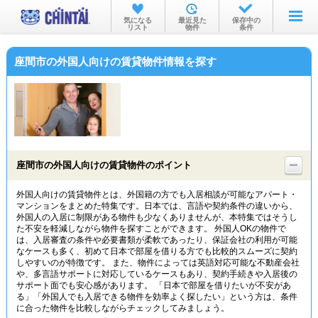
お部屋を探す
気になる
最近見た
保存中の
リスト
物件
条件
沿線・駅から
座間市の外国人向けの賃貸物件情報を探す
住所から
家賃相場から
通勤通学時間から
物件特集から
座間市の外国人向けの賃貸物件のポイント
不動産会社から
外国人向けの賃貸物件とは、外国籍の方でも入居相談が可能なアパート・
マンションをまとめた特集です。日本では、言語や契約条件の違いから、
TOP
外国人の入居に制限がある物件も少なくありませんが、本特集ではそうし
た不安を軽減しながら物件を探すことができます。 外国人OKの物件で
は、入居審査の条件や必要書類が柔軟であったり、保証会社の利用が可能
なケースも多く、初めて日本で部屋を借りる方でも比較的スムーズに契約
しやすいのが特徴です。 また、物件によっては英語対応可能な不動産会社
や、多言語サポートに対応しているケースもあり、契約手続きや入居後の
サポート面でも安心感があります。 「日本で部屋を借りたいが不安があ
る」「外国人でも入居できる物件を効率よく探したい」という方は、条件
に合った物件を比較しながらチェックしてみましょう。