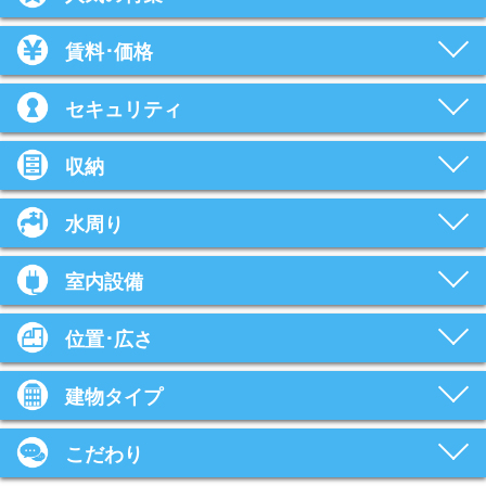
賃料･価格
セキュリティ
収納
水周り
室内設備
位置･広さ
建物タイプ
こだわり