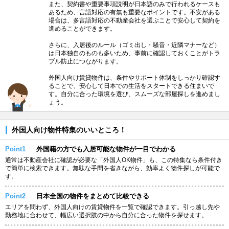
また、契約書や重要事項説明が日本語のみで行われるケースも
あるため、言語対応の有無も重要なポイントです。不安がある
場合は、多言語対応の不動産会社を選ぶことで安心して契約を
進めることができます。
さらに、入居後のルール（ゴミ出し・騒音・近隣マナーなど）
は日本独自のものも多いため、事前に確認しておくことがトラ
ブル防止につながります。
外国人向け賃貸物件は、条件やサポート体制をしっかり確認す
ることで、安心して日本での生活をスタートできる住まいで
す。自分に合った環境を選び、スムーズな部屋探しを進めまし
ょう。
外国人向け物件特集のいいところ！
Point1
外国籍の方でも入居可能な物件が一目でわかる
通常は不動産会社に確認が必要な「外国人OK物件」も、この特集なら条件付き
で簡単に検索できます。無駄な手間を省きながら、効率よく物件探しが可能で
す。
Point2
日本全国の物件をまとめて比較できる
エリアを問わず、外国人向けの賃貸物件を一覧で確認できます。引っ越し先や
勤務地に合わせて、幅広い選択肢の中から自分に合った物件を探せます。