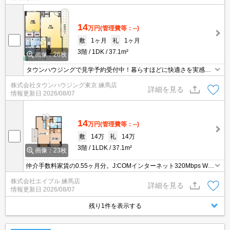
14
万円
(管理費等：--)
敷
1ヶ月
礼
1ヶ月
3階
1DK
37.1m²
画像：26枚
タウンハウジングで見学予約受付中！暮らすほどに快適さを実感で
きる設備仕様！駅前商業施設の多さ！日常の買い物に便利！
株式会社タウンハウジング東京 練馬店
詳細を見る
情報更新日
2026/08/07
14
万円
(管理費等：--)
敷
14万
礼
14万
3階
1LDK
37.1m²
画像：23枚
仲介手数料家賃の0.55ヶ月分。J:COMインターネット320Mbps Wi-
Fi無料。オートロック。BS・CS受信可。オンライン対応相談可。
株式会社エイブル 練馬店
オール電化。駐輪場有。見逃せませんね！。店長のお薦め物件。
詳細を見る
情報更新日
2026/08/07
残り1件を表示する