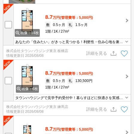
8.7
万円
(管理費等：5,000円)
敷
0.5ヶ月
礼
1.5ヶ月
1階
1K
27m²
画像：14枚
あなたの「住みたい」がきっと見つかる！利便性・住み心地を兼ね
揃えた賃貸物件！お気軽にご相談ください。お部屋探しはタウンハ
株式会社タウンハウジング東京 板橋店
ウジングへお任せください！
詳細を見る
情報更新日
2026/08/08
8.7
万円
(管理費等：5,000円)
敷
0.5ヶ月
礼
130,500円
1階
1K
27m²
画像：6枚
タウンハウジングで見学予約受付中！暮らすほどに快適さを実感で
きる設備仕様！駅前商業施設の多さ！日常の買い物に便利！
株式会社タウンハウジング東京 練馬店
詳細を見る
情報更新日
2026/08/08
8.7
万円
(管理費等：5,000円)