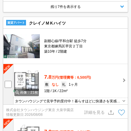
残り7件を表示する
クレイノＭＫハイツ
賃貸アパート
副都心線/平和台駅 徒歩7分
東京都練馬区早宮２丁目
築10年
2階建
7.8
万円
(管理費等：6,500円)
敷
なし
礼
1ヶ月
1階
1K
22m²
画像：21枚
タウンハウジングで見学予約受付中！暮らすほどに快適さを実感で
きる設備仕様！駅前商業施設の多さ！日常の買い物に便利！
株式会社タウンハウジング東京 大泉学園店
詳細を見る
情報更新日
2026/08/08