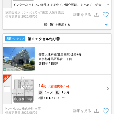
インターネット上の物件はほぼ全てご紹介可能。まとめてご紹介致
します。お気軽にお問合せください。お部屋探しは情報量地域ナン
株式会社タウンハウジング東京 大泉学園店
バー1のタウンハウジングまで。
詳細を見る
情報更新日
2026/08/06
残り5件を表示する
第２エクセルねり善
賃貸マンション
都営大江戸線/豊島園駅 徒歩7分
東京都練馬区早宮３丁目
築35年
3階建
14
万円
(管理費等：--)
敷
1ヶ月
礼
1ヶ月
3階
1LDK
37.1m²
画像：9枚
New House株式会社 本店
詳細を見る
情報更新日
2026/08/09