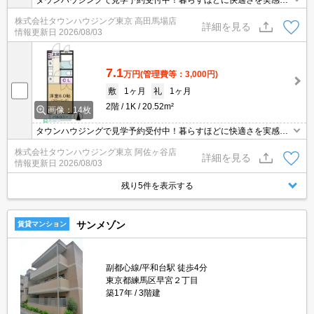
タウンハウジングで見学予約受付中！暮らすほどに快適さを実感で
きる設備仕様！駅前商業施設の多さ！日常の買い物に便利！
株式会社タウンハウジング東京 高田馬場店
詳細を見る
情報更新日
2026/08/03
7.1
万円
(管理費等：3,000円)
敷
1ヶ月
礼
1ヶ月
2階
1K
20.52m²
画像：14枚
タウンハウジングで見学予約受付中！暮らすほどに快適さを実感で
きる設備仕様！駅前商業施設の多さ！日常の買い物に便利！
株式会社タウンハウジング東京 阿佐ヶ谷店
詳細を見る
情報更新日
2026/08/03
残り5件を表示する
サンメゾン
賃貸マンション
副都心線/平和台駅 徒歩4分
東京都練馬区早宮２丁目
築17年
3階建