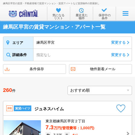
練馬区早宮の賃貸・不動産情報で賃貸マンション・賃貸アパートなど賃貸物件の部屋探し
お部屋を探す
気になる
最近見た
保存中の
リスト
物件
条件
沿線・駅から
練馬区早宮の賃貸マンション・アパート一覧
住所から
家賃相場から
練馬区早宮
変更する
エリア
通勤通学時間から
詳細条件
指定なし
変更する
物件特集から
条件保存
物件新着メール
不動産会社から
TOP
260
件
ジュネスハイム
PR
賃貸ハイツ
東京都練馬区早宮２丁目
7.3
万円
(管理費等：1,000円)