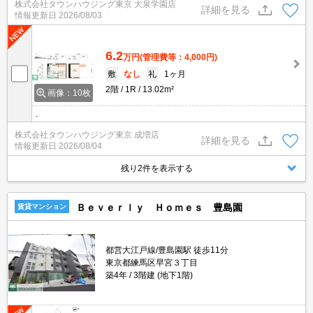
株式会社タウンハウジング東京 大泉学園店
詳細を見る
情報更新日
2026/08/03
6.2
万円
(管理費等：4,000円)
敷
なし
礼
1ヶ月
2階
1R
13.02m²
画像：10枚
.
株式会社タウンハウジング東京 成増店
詳細を見る
情報更新日
2026/08/04
残り2件を表示する
Ｂｅｖｅｒｌｙ Ｈｏｍｅｓ 豊島園
賃貸マンション
都営大江戸線/豊島園駅 徒歩11分
東京都練馬区早宮３丁目
築4年
3階建 (地下1階)