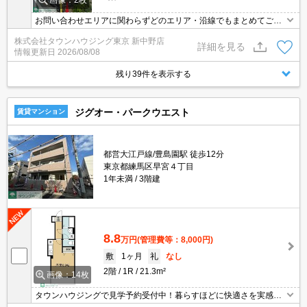
画像：2枚
お問い合わせエリアに関わらずどのエリア・沿線でもまとめてご紹
介可能です！！迷われている場合はますご相談くださいませ。
株式会社タウンハウジング東京 新中野店
詳細を見る
情報更新日
2026/08/08
残り39件を表示する
ジグオー・パークウエスト
賃貸マンション
都営大江戸線/豊島園駅 徒歩12分
東京都練馬区早宮４丁目
1年未満
3階建
8.8
万円
(管理費等：8,000円)
敷
1ヶ月
礼
なし
2階
1R
21.3m²
画像：14枚
タウンハウジングで見学予約受付中！暮らすほどに快適さを実感で
きる設備仕様！駅前商業施設の多さ！日常の買い物に便利！