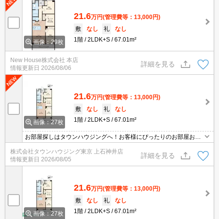
21.6
万円
(管理費等：13,000円)
敷
なし
礼
なし
1階
2LDK+S
67.01m²
画像：29枚
New House株式会社 本店
詳細を見る
情報更新日
2026/08/06
21.6
万円
(管理費等：13,000円)
敷
なし
礼
なし
1階
2LDK+S
67.01m²
画像：27枚
お部屋探しはタウンハウジングへ！お客様にぴったりのお部屋お探
し致します
株式会社タウンハウジング東京 上石神井店
詳細を見る
情報更新日
2026/08/05
21.6
万円
(管理費等：13,000円)
敷
なし
礼
なし
1階
2LDK+S
67.01m²
画像：27枚