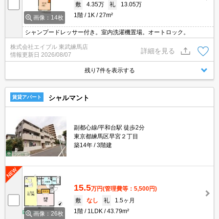
敷
4.35万
礼
13.05万
1階
1K
27m²
画像：14枚
シャンプードレッサー付き。室内洗濯機置場。オートロック。
株式会社エイブル 東武練馬店
詳細を見る
情報更新日
2026/08/07
残り7件を表示する
シャルマント
賃貸アパート
副都心線/平和台駅 徒歩2分
東京都練馬区早宮２丁目
築14年
3階建
15.5
万円
(管理費等：5,500円)
敷
なし
礼
1.5ヶ月
1階
1LDK
43.79m²
画像：26枚