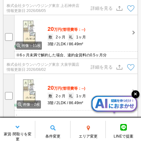
ご紹介出来ます。明るく元気なスタッフが丁寧にご対応させていた
株式会社タウンハウジング東京 上石神井店
だきます。当店ならオンラインで見学・接客可能です！お気軽にお
詳細を見る
情報更新日
2026/08/05
問い合わせ下さい☆★
20
万円
(管理費等：--)
敷
2ヶ月
礼
1ヶ月
3階
2LDK
86.49m²
画像：11枚
※6ヶ月未満で解約した場合、違約金賃料の0.5ヶ月分
株式会社タウンハウジング東京 大泉学園店
詳細を見る
情報更新日
2026/08/02
20
万円
(管理費等：--)
敷
2ヶ月
礼
1ヶ月
3階
2LDK
86.49m²
画像：2枚
.
株式会社タウンハウジング東京 成増店
詳細を見る
情報更新日
2026/08/06
家賃·間取りを変
条件変更
エリア変更
LINEで提案
残り2件を表示する
更