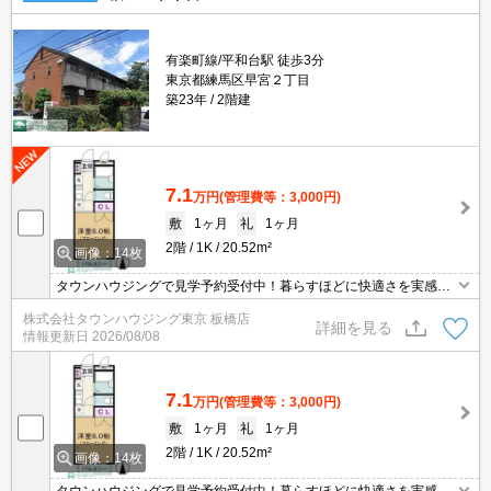
有楽町線/平和台駅 徒歩3分
東京都練馬区早宮２丁目
築23年
2階建
7.1
万円
(管理費等：3,000円)
敷
1ヶ月
礼
1ヶ月
2階
1K
20.52m²
画像：14枚
タウンハウジングで見学予約受付中！暮らすほどに快適さを実感で
きる設備仕様！駅前商業施設の多さ！日常の買い物に便利！
株式会社タウンハウジング東京 板橋店
詳細を見る
情報更新日
2026/08/08
7.1
万円
(管理費等：3,000円)
敷
1ヶ月
礼
1ヶ月
2階
1K
20.52m²
画像：14枚