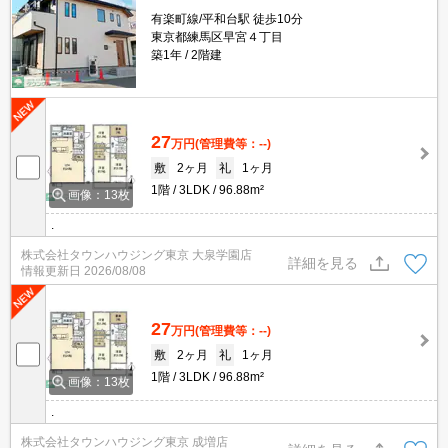
有楽町線/平和台駅 徒歩10分
東京都練馬区早宮４丁目
築1年
2階建
27
万円
(管理費等：--)
敷
2ヶ月
礼
1ヶ月
1階
3LDK
96.88m²
画像：13枚
.
株式会社タウンハウジング東京 大泉学園店
詳細を見る
情報更新日
2026/08/08
27
万円
(管理費等：--)
敷
2ヶ月
礼
1ヶ月
1階
3LDK
96.88m²
画像：13枚
.
株式会社タウンハウジング東京 成増店