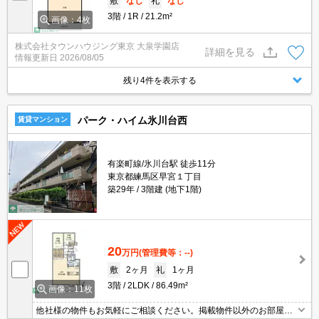
敷
なし
礼
なし
3階
1R
21.2m²
画像：4枚
株式会社タウンハウジング東京 大泉学園店
詳細を見る
情報更新日
2026/08/05
残り4件を表示する
パーク・ハイム氷川台西
賃貸マンション
有楽町線/氷川台駅 徒歩11分
東京都練馬区早宮１丁目
築29年
3階建 (地下1階)
20
万円
(管理費等：--)
敷
2ヶ月
礼
1ヶ月
3階
2LDK
86.49m²
画像：11枚
他社様の物件もお気軽にご相談ください。掲載物件以外のお部屋も