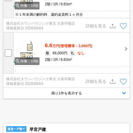
2階
1R
9.83m²
画像：18枚
※１年未満の解約時、違約金賃料１ヶ月分
株式会社タウンハウジング東京 大泉学園店
詳細を見る
情報更新日
2026/08/04
6.6
万円
(管理費等：3,000円)
敷
66,000円
礼
なし
2階
1R
9.83m²
画像：19枚
.
株式会社タウンハウジング東京 大泉学園店
詳細を見る
情報更新日
2026/08/04
残り1件を表示する
早宮戸建
賃貸一戸建て