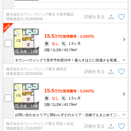
.
株式会社タウンハウジング東京 大泉学園店
詳細を見る
情報更新日
2026/08/08
15.5
万円
(管理費等：5,500円)
敷
なし
礼
1.5ヶ月
1階
1LDK
43.79m²
画像：14枚
タウンハウジングで見学予約受付中！暮らすほどに快適さを実感で
きる設備仕様！駅前商業施設の多さ！日常の買い物に便利！
株式会社タウンハウジング東京 練馬店
詳細を見る
情報更新日
2026/08/08
15.5
万円
(管理費等：5,500円)
敷
なし
礼
1.5ヶ月
1階
1LDK
43.79m²
画像：14枚
お問い合わせエリアに関わらずどのエリア・沿線でもまとめてご紹
介可能です！！迷われている場合はますご相談くださいませ。
株式会社タウンハウジング東京 阿佐ヶ谷店
詳細を見る
情報更新日
2026/08/07