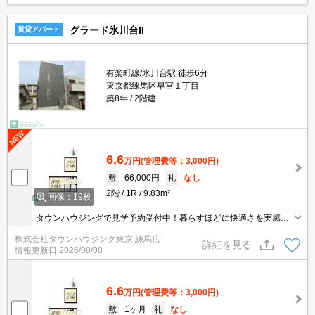
グラード氷川台II
賃貸アパート
有楽町線/氷川台駅 徒歩6分
東京都練馬区早宮１丁目
築8年
2階建
6.6
万円
(管理費等：3,000円)
敷
66,000円
礼
なし
2階
1R
9.83m²
画像：19枚
タウンハウジングで見学予約受付中！暮らすほどに快適さを実感で
きる設備仕様！駅前商業施設の多さ！日常の買い物に便利！
株式会社タウンハウジング東京 練馬店
詳細を見る
情報更新日
2026/08/08
6.6
万円
(管理費等：3,000円)
敷
1ヶ月
礼
なし