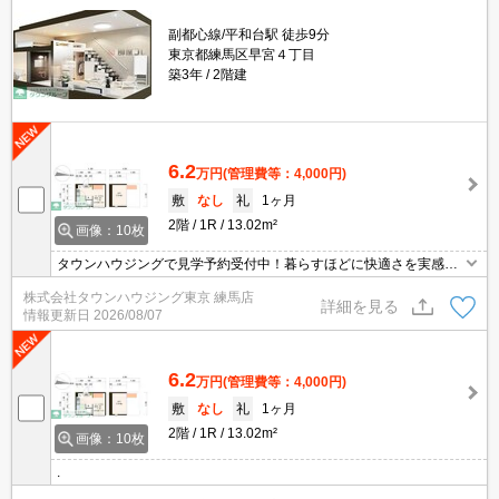
副都心線/平和台駅 徒歩9分
東京都練馬区早宮４丁目
築3年
2階建
6.2
万円
(管理費等：4,000円)
敷
なし
礼
1ヶ月
2階
1R
13.02m²
画像：10枚
タウンハウジングで見学予約受付中！暮らすほどに快適さを実感で
きる設備仕様！駅前商業施設の多さ！日常の買い物に便利！
株式会社タウンハウジング東京 練馬店
詳細を見る
情報更新日
2026/08/07
6.2
万円
(管理費等：4,000円)
敷
なし
礼
1ヶ月
2階
1R
13.02m²
画像：10枚
.