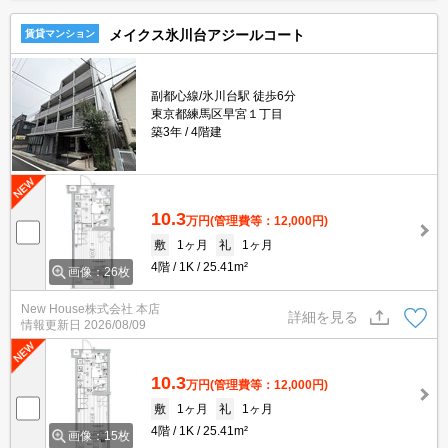
メイクス氷川台アジールコート
賃貸マンション
副都心線/氷川台駅 徒歩6分
東京都練馬区早宮１丁目
築3年
4階建
10.3
万円
(管理費等：12,000円)
敷
1ヶ月
礼
1ヶ月
4階
1K
25.41m²
画像：26枚
New House株式会社 本店
詳細を見る
情報更新日
2026/08/09
10.3
万円
(管理費等：12,000円)
敷
1ヶ月
礼
1ヶ月
4階
1K
25.41m²
画像：15枚