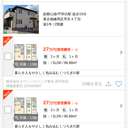
副都心線/平和台駅 徒歩10分
東京都練馬区早宮４丁目
築1年
2階建
27
万円
(管理費等：--)
敷
2ヶ月
礼
1ヶ月
階：
3LDK
96.88m²
画像：13枚
暮らす人をやさしく包み込むくつろぎの家
株式会社タウンハウジング東京 高円寺店
詳細を見る
情報更新日
2026/08/07
27
万円
(管理費等：--)
敷
2ヶ月
礼
1ヶ月
階：
3LDK
96.88m²
画像：13枚
暮らす人をやさしく包み込むくつろぎの家