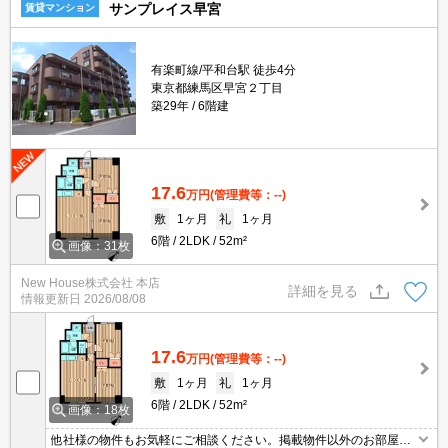
サンプレイス早宮
賃貸マンション
有楽町線/平和台駅 徒歩4分
東京都練馬区早宮２丁目
築29年
6階建
17.6
万円
(管理費等：--)
敷
1ヶ月
礼
1ヶ月
6階
2LDK
52m²
画像：31枚
New House株式会社 本店
詳細を見る
情報更新日
2026/08/08
17.6
万円
(管理費等：--)
敷
1ヶ月
礼
1ヶ月
6階
2LDK
52m²
画像：18枚
他社様の物件もお気軽にご相談ください。掲載物件以外のお部屋も