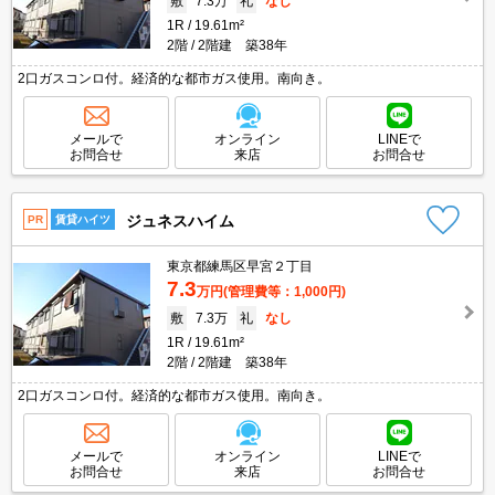
敷
7.3万
礼
なし
1R
19.61m²
2階
2階建 築38年
2口ガスコンロ付。経済的な都市ガス使用。南向き。
メールで
オンライン
LINEで
お問合せ
来店
お問合せ
ジュネスハイム
PR
賃貸ハイツ
東京都練馬区早宮２丁目
7.3
万円
(管理費等：1,000円)
敷
7.3万
礼
なし
1R
19.61m²
2階
2階建 築38年
2口ガスコンロ付。経済的な都市ガス使用。南向き。
メールで
オンライン
LINEで
お問合せ
来店
お問合せ