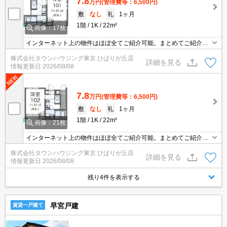
7.8
万円
(管理費等：6,500円)
敷
なし
礼
1ヶ月
1階
1K
22m²
画像：17枚
インターネット上の物件はほぼ全てご紹介可能。まとめてご紹介致
します。お気軽にお問合せください。お部屋探しは情報量地域ナン
株式会社タウンハウジング東京 ひばりが丘店
バー1のタウンハウジングまで。
詳細を見る
情報更新日
2026/08/08
7.8
万円
(管理費等：6,500円)
敷
なし
礼
1ヶ月
1階
1K
22m²
画像：21枚
インターネット上の物件はほぼ全てご紹介可能。まとめてご紹介致
します。お気軽にお問合せください。お部屋探しは情報量地域ナン
株式会社タウンハウジング東京 ひばりが丘店
バー1のタウンハウジングまで。
詳細を見る
情報更新日
2026/08/08
残り4件を表示する
早宮戸建
賃貸一戸建て