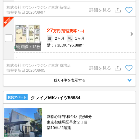
株式会社タウンハウジング東京 荻窪店
詳細を見る
情報更新日
2026/08/07
27
万円
(管理費等：--)
敷
2ヶ月
礼
1ヶ月
階：
3LDK
96.88m²
画像：13枚
.
株式会社タウンハウジング東京 成増店
詳細を見る
情報更新日
2026/08/05
残り4件を表示する
クレイノMKハイツ55984
賃貸アパート
副都心線/平和台駅 徒歩6分
東京都練馬区早宮２丁目
築10年
2階建