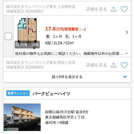
ご紹介出来ます。明るく元気なスタッフが丁寧にご対応させていた
株式会社タウンハウジング東京 上石神井店
だきます。当店ならオンラインで見学・接客可能です！お気軽にお
詳細を見る
情報更新日
2026/08/07
問い合わせ下さい☆★
17.6
万円
(管理費等：--)
敷
1ヶ月
礼
1ヶ月
6階
2LDK
52m²
画像：18枚
他社様の物件もお気軽にご相談ください。掲載物件以外のお部屋も
ご紹介出来ます。明るく元気なスタッフが丁寧にご対応させていた
株式会社タウンハウジング東京 阿佐ヶ谷店
だきます。当店ならオンラインで見学・接客可能です！お気軽にお
詳細を見る
情報更新日
2026/08/05
問い合わせ下さい☆★
残り6件を表示する
パークビューハイツ
賃貸マンション
副都心線/氷川台駅 徒歩9分
東京都練馬区早宮１丁目
築42年
4階建