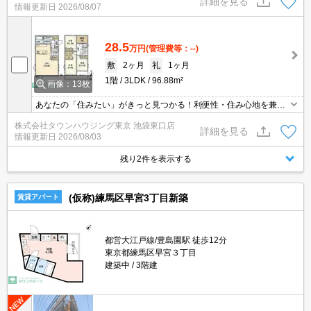
詳細を見る
情報更新日
2026/08/07
28.5
万円
(管理費等：--)
敷
2ヶ月
礼
1ヶ月
1階
3LDK
96.88m²
画像：13枚
あなたの「住みたい」がきっと見つかる！利便性・住み心地を兼ね
揃えた賃貸物件！お気軽にご相談ください。お部屋探しはタウンハ
株式会社タウンハウジング東京 池袋東口店
ウジングへお任せください！
詳細を見る
情報更新日
2026/08/03
残り2件を表示する
(仮称)練馬区早宮3丁目新築
賃貸アパート
都営大江戸線/豊島園駅 徒歩12分
東京都練馬区早宮３丁目
建築中
3階建