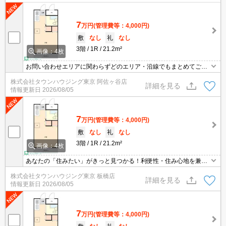
7
万円
(管理費等：4,000円)
敷
なし
礼
なし
3階
1R
21.2m²
画像：4枚
お問い合わせエリアに関わらずどのエリア・沿線でもまとめてご紹
介可能です！！迷われている場合はますご相談くださいませ。
株式会社タウンハウジング東京 阿佐ヶ谷店
詳細を見る
情報更新日
2026/08/05
7
万円
(管理費等：4,000円)
敷
なし
礼
なし
3階
1R
21.2m²
画像：4枚
あなたの「住みたい」がきっと見つかる！利便性・住み心地を兼ね
揃えた賃貸物件！お気軽にご相談ください。お部屋探しはタウンハ
株式会社タウンハウジング東京 板橋店
ウジングへお任せください！
詳細を見る
情報更新日
2026/08/05
7
万円
(管理費等：4,000円)