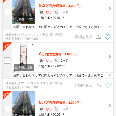
8.2
万円
(管理費等：4,000円)
敷
なし
礼
1ヶ月
1階
1K
20.07m²
画像：2枚
お問い合わせエリアに関わらずどのエリア・沿線でもまとめてご紹
介可能です！！迷われている場合はますご相談くださいませ。
株式会社タウンハウジング東京 新中野店
詳細を見る
情報更新日
2026/08/08
8
万円
(管理費等：4,000円)
敷
なし
礼
1ヶ月
1階
1R
19.62m²
画像：2枚
お問い合わせエリアに関わらずどのエリア・沿線でもまとめてご紹
介可能です！！迷われている場合はますご相談くださいませ。
株式会社タウンハウジング東京 新中野店
詳細を見る
情報更新日
2026/08/08
8.7
万円
(管理費等：4,000円)
敷
なし
礼
1ヶ月
1階
1K
20.07m²