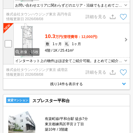
お問い合わせエリアに関わらずどのエリア・沿線でもまとめてご紹
介可能です！！迷われている場合はますご相談くださいませ。
株式会社タウンハウジング東京 高円寺店
詳細を見る
情報更新日
2026/08/08
10.3
万円
(管理費等：12,000円)
敷
1ヶ月
礼
1ヶ月
4階
1K
25.41m²
画像：15枚
インターネット上の物件はほぼ全てご紹介可能。まとめてご紹介致
します。お気軽にお問合せください。お部屋探しは情報量地域ナン
株式会社タウンハウジング東京 成増店
バー1のタウンハウジングまで。
詳細を見る
情報更新日
2026/08/08
残り14件を表示する
スプレスター平和台
賃貸マンション
有楽町線/平和台駅 徒歩7分
東京都練馬区早宮２丁目
築10年
3階建