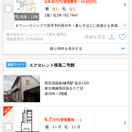
24.6
万円
(管理費等：20,000円)
敷
なし
礼
なし
1階
3LDK
62.74m²
画像：14枚
タウンハウジングで見学予約受付中！暮らすほどに快適さを実感で
きる設備仕様！駅前商業施設の多さ！日常の買い物に便利！
株式会社タウンハウジング東京 練馬店
詳細を見る
情報更新日
2026/08/08
残り48件を表示する
エクセレント桜泉二号館
賃貸アパート
西武池袋線/練馬駅 徒歩13分
東京都練馬区桜台５丁目
築20年
2階建
6.7
万円
(管理費等：--)
敷
1ヶ月
礼
1ヶ月