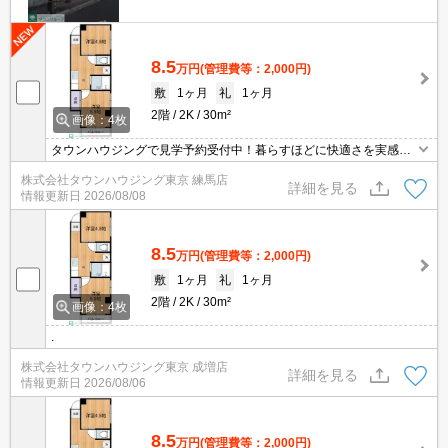
8.5
万円
(管理費等：2,000円)
敷
1ヶ月
礼
1ヶ月
2階
2K
30m²
画像：4枚
タウンハウジングで見学予約受付中！暮らすほどに快適さを実感で
きる設備仕様！駅前商業施設の多さ！日常の買い物に便利！
株式会社タウンハウジング東京 練馬店
詳細を見る
情報更新日
2026/08/08
8.5
万円
(管理費等：2,000円)
敷
1ヶ月
礼
1ヶ月
2階
2K
30m²
画像：4枚
.
株式会社タウンハウジング東京 成増店
詳細を見る
情報更新日
2026/08/06
8.5
万円
(管理費等：2,000円)