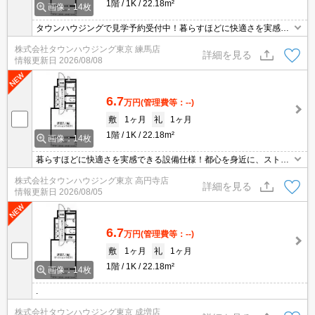
1階
1K
22.18m²
画像：14枚
タウンハウジングで見学予約受付中！暮らすほどに快適さを実感で
きる設備仕様！駅前商業施設の多さ！日常の買い物に便利！
株式会社タウンハウジング東京 練馬店
詳細を見る
情報更新日
2026/08/08
6.7
万円
(管理費等：--)
敷
1ヶ月
礼
1ヶ月
1階
1K
22.18m²
画像：14枚
暮らすほどに快適さを実感できる設備仕様！都心を身近に、ストレ
スフリーな暮らしを楽しむ！住むほどに愛着が深まる暮らしやすい
株式会社タウンハウジング東京 高円寺店
街！！
詳細を見る
情報更新日
2026/08/05
6.7
万円
(管理費等：--)
敷
1ヶ月
礼
1ヶ月
1階
1K
22.18m²
画像：14枚
.
株式会社タウンハウジング東京 成増店