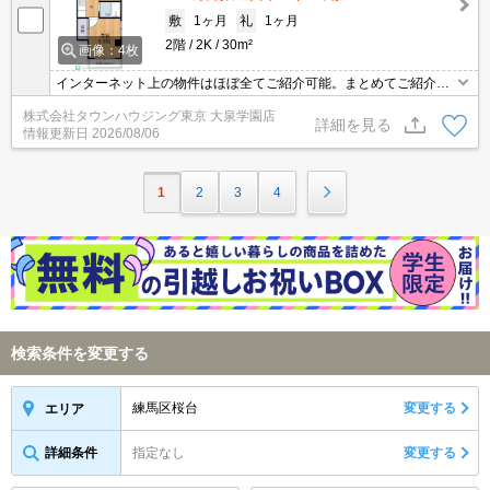
敷
1ヶ月
礼
1ヶ月
2階
2K
30m²
画像：4枚
インターネット上の物件はほぼ全てご紹介可能。まとめてご紹介致
します。お気軽にお問合せください。お部屋探しは情報量地域ナン
株式会社タウンハウジング東京 大泉学園店
バー1のタウンハウジングまで。
詳細を見る
情報更新日
2026/08/06
1
2
3
4
検索条件を変更する
練馬区桜台
変更する
エリア
詳細条件
指定なし
変更する