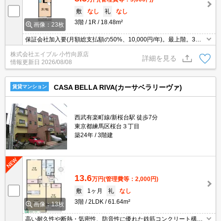
敷
なし
礼
なし
3階
1R
18.48m²
画像：23枚
保証会社加入要(月額総支払額の50%、10,000円/年)。最上階。3階
角部屋。2路線3駅利用可能で都心へのアクセス良好。
株式会社エイブル 小竹向原店
詳細を見る
情報更新日
2026/08/08
CASA BELLA RIVA(カーサベラリーヴァ)
賃貸マンション
西武有楽町線/新桜台駅 徒歩7分
東京都練馬区桜台３丁目
築24年
3階建
13.6
万円
(管理費等：2,000円)
敷
1ヶ月
礼
なし
3階
2LDK
61.64m²
画像：13枚
高い耐久性や断熱・気密性、防音性に優れた鉄筋コンクリート構造