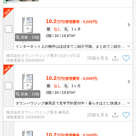
10.2
万円
(管理費等：6,500円)
敷
なし
礼
1ヶ月
2階
1K
19.87m²
画像：19枚
インターネット上の物件はほぼ全てご紹介可能。まとめてご紹介致
します。お気軽にお問合せください。お部屋探しは情報量地域ナン
株式会社タウンハウジング東京 ひばりが丘店
バー1のタウンハウジングまで。
詳細を見る
情報更新日
2026/08/10
10.2
万円
(管理費等：6,500円)
敷
なし
礼
1ヶ月
2階
1K
19.87m²
画像：19枚
タウンハウジング練馬店で見学予約受付中！暮らすほどに快適さを
実感できる設備仕様！駅前商業施設の多さ！日常の買い物に便利！
株式会社タウンハウジング東京 練馬店
詳細を見る
情報更新日
2026/08/10
10.2
万円
(管理費等：6,500円)