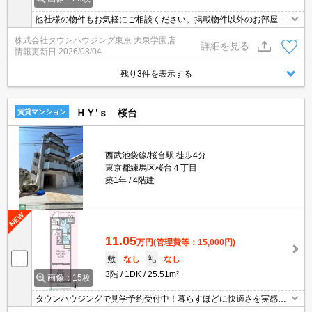
他社様の物件もお気軽にご相談ください。掲載物件以外のお部屋も
ご紹介出来ます。明るく元気なスタッフが丁寧にご対応させていた
株式会社タウンハウジング東京 大泉学園店
だきます。当店ならオンラインで見学・接客可能です！お気軽にお
詳細を見る
情報更新日
2026/08/04
問い合わせ下さい☆★
残り3件を表示する
ＨＹ’ｓ 桜台
賃貸マンション
西武池袋線/桜台駅 徒歩4分
東京都練馬区桜台４丁目
築1年
4階建
11.05
万円
(管理費等：15,000円)
敷
なし
礼
なし
3階
1DK
25.51m²
画像：15枚
タウンハウジングで見学予約受付中！暮らすほどに快適さを実感で
きる設備仕様！駅前商業施設の多さ！日常の買い物に便利！