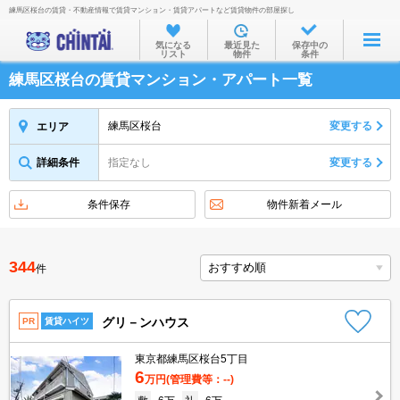
練馬区桜台の賃貸・不動産情報で賃貸マンション・賃貸アパートなど賃貸物件の部屋探し
お部屋を探す
気になる
最近見た
保存中の
リスト
物件
条件
沿線・駅から
練馬区桜台の賃貸マンション・アパート一覧
住所から
家賃相場から
練馬区桜台
変更する
エリア
通勤通学時間から
詳細条件
指定なし
変更する
物件特集から
条件保存
物件新着メール
不動産会社から
TOP
344
件
グリ－ンハウス
PR
賃貸ハイツ
東京都練馬区桜台5丁目
6
万円
(管理費等：--)