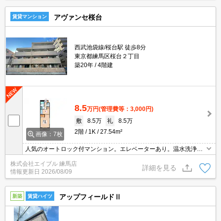
アヴァンセ桜台
賃貸マンション
西武池袋線/桜台駅 徒歩8分
東京都練馬区桜台２丁目
築20年
4階建
8.5
万円
(管理費等：3,000円)
敷
8.5万
礼
8.5万
2階
1K
27.54m²
画像：7枚
人気のオートロック付マンション。エレベーターあり。温水洗浄便
座付き。角部屋。契約金・家賃クレジットカード払い可（ポイント
株式会社エイブル 練馬店
還元あり）。
詳細を見る
情報更新日
2026/08/09
アップフィールドⅡ
新築
賃貸ハイツ