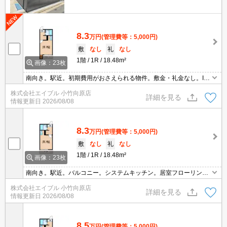
8.3
万円
(管理費等：5,000円)
敷
なし
礼
なし
1階
1R
18.48m²
画像：23枚
南向き。駅近。初期費用がおさえられる物件。敷金・礼金なし。IH
調理器付き。システムキッチン。
株式会社エイブル 小竹向原店
詳細を見る
情報更新日
2026/08/08
8.3
万円
(管理費等：5,000円)
敷
なし
礼
なし
1階
1R
18.48m²
画像：23枚
南向き。駅近。バルコニー。システムキッチン。居室フローリン
グ。保証会社加入要(初回、賃料の50%、更新保証料10,000円)。
株式会社エイブル 小竹向原店
詳細を見る
情報更新日
2026/08/08
8.5
万円
(管理費等：5,000円)