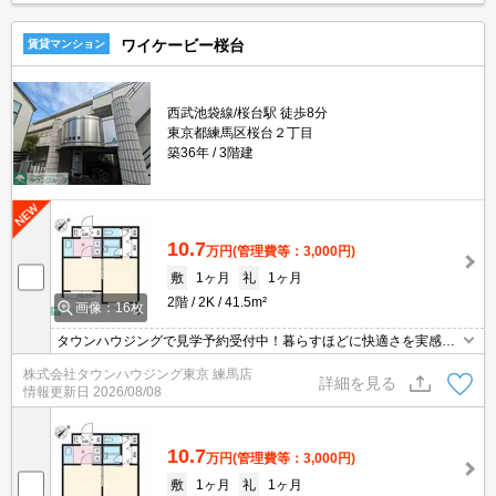
ワイケービー桜台
賃貸マンション
西武池袋線/桜台駅 徒歩8分
東京都練馬区桜台２丁目
築36年
3階建
10.7
万円
(管理費等：3,000円)
敷
1ヶ月
礼
1ヶ月
2階
2K
41.5m²
画像：16枚
タウンハウジングで見学予約受付中！暮らすほどに快適さを実感で
きる設備仕様！駅前商業施設の多さ！日常の買い物に便利！
株式会社タウンハウジング東京 練馬店
詳細を見る
情報更新日
2026/08/08
10.7
万円
(管理費等：3,000円)
敷
1ヶ月
礼
1ヶ月