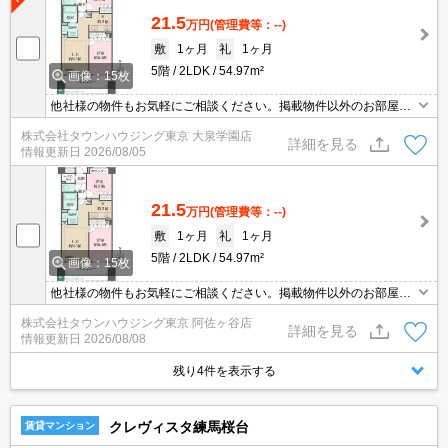
21.5
万円
(管理費等：--)
敷
1ヶ月
礼
1ヶ月
5階
2LDK
54.97m²
画像：15枚
他社様の物件もお気軽にご相談ください。掲載物件以外のお部屋も
ご紹介出来ます。明るく元気なスタッフが丁寧にご対応させていた
株式会社タウンハウジング東京 大泉学園店
だきます。当店ならオンラインで見学・接客可能です！お気軽にお
詳細を見る
情報更新日
2026/08/05
問い合わせ下さい☆★
21.5
万円
(管理費等：--)
敷
1ヶ月
礼
1ヶ月
5階
2LDK
54.97m²
画像：15枚
他社様の物件もお気軽にご相談ください。掲載物件以外のお部屋も
ご紹介出来ます。明るく元気なスタッフが丁寧にご対応させていた
株式会社タウンハウジング東京 阿佐ヶ谷店
だきます。当店ならオンラインで見学・接客可能です！お気軽にお
詳細を見る
情報更新日
2026/08/08
問い合わせ下さい☆★
残り4件を表示する
クレヴィスタ練馬桜台
賃貸マンション