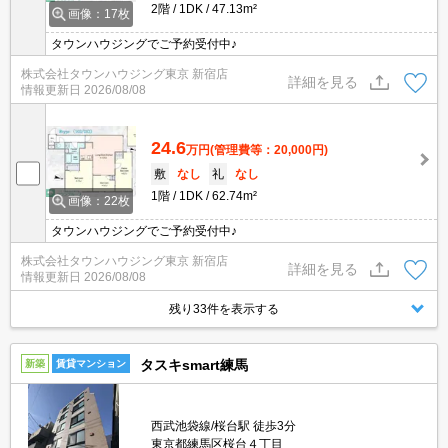
2階
1DK
47.13m²
画像：17枚
タウンハウジングでご予約受付中♪
株式会社タウンハウジング東京 新宿店
詳細を見る
情報更新日
2026/08/08
24.6
万円
(管理費等：20,000円)
敷
なし
礼
なし
1階
1DK
62.74m²
画像：22枚
タウンハウジングでご予約受付中♪
株式会社タウンハウジング東京 新宿店
詳細を見る
情報更新日
2026/08/08
残り33件を表示する
タスキsmart練馬
新築
賃貸マンション
西武池袋線/桜台駅 徒歩3分
東京都練馬区桜台４丁目