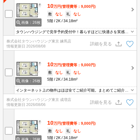
10
万円
(管理費等：9,000円)
敷
なし
礼
なし
5階
2K
34.18m²
画像：26枚
タウンハウジングで見学予約受付中！暮らすほどに快適さを実感で
きる設備仕様！駅前商業施設の多さ！日常の買い物に便利！
株式会社タウンハウジング東京 練馬店
詳細を見る
情報更新日
2026/08/08
10
万円
(管理費等：9,000円)
敷
なし
礼
なし
5階
2K
34.18m²
画像：26枚
インターネット上の物件はほぼ全てご紹介可能。まとめてご紹介致
します。お気軽にお問合せください。お部屋探しは情報量地域ナン
株式会社タウンハウジング東京 成増店
バー1のタウンハウジングまで。
詳細を見る
情報更新日
2026/08/06
10
万円
(管理費等：9,000円)
敷
なし
礼
なし
5階
2K
34.18m²
画像：26枚