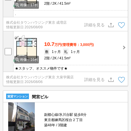
2階
2K
41.5m²
画像：17枚
.
株式会社タウンハウジング東京 成増店
詳細を見る
情報更新日
2026/08/09
10.7
万円
(管理費等：3,000円)
敷
1ヶ月
礼
1ヶ月
2階
2K
41.5m²
画像：16枚
★スタッフ、オススメ物件です★
株式会社タウンハウジング東京 大泉学園店
詳細を見る
情報更新日
2026/08/06
間宮ビル
賃貸マンション
副都心線/氷川台駅 徒歩8分
東京都練馬区桜台２丁目
築48年
3階建