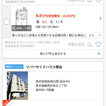
情報更新日
2026/08/08
9.8
万円
(管理費等：15,000円)
敷
なし
礼
1ヶ月
2階
1K
25.48m²
画像：16枚
暮らすほどに快適さを実感できる設備仕様！都心を身近に、ストレ
スフリーな暮らしを楽しむ！住むほどに愛着が深まる暮らしやすい
株式会社タウンハウジング東京 阿佐ヶ谷店
街！！
詳細を見る
情報更新日
2026/08/07
残り17件を表示する
リバーサイドハウス桜台
賃貸マンション
西武池袋線/桜台駅 徒歩4分
東京都練馬区桜台１丁目
築38年
5階建