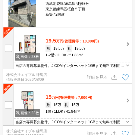
西武池袋線/練馬駅 徒歩8分
東京都練馬区桜台５丁目
新築
2階建
19.5
万円
(管理費等：10,000円)
敷
19.5万
礼
19.5万
1-2階
2LDK
51.88m²
画像：23枚
当店の専属募集物件。J:COMインターネット1GBまで無料で利用可
能。新築。セキスイハイム施工。仲介手数料家賃の55%。人気の練
株式会社エイブル 練馬店
馬駅。過ごしやすい生活環境が整っています。人気のファミリー向
詳細を見る
情報更新日
2026/08/09
け物件。
15
万円
(管理費等：7,000円)
敷
15万
礼
15万
1階
1LDK
41.84m²
画像：23枚
当店の専属募集物件。J:COMインターネット1GBまで無料で利用可
能。新築。セキスイハイム施工。仲介手数料家賃の55%。人気の練
株式会社エイブル 練馬店
馬駅。過ごしやすい生活環境が整っています。人気のファミリー向
詳細を見る