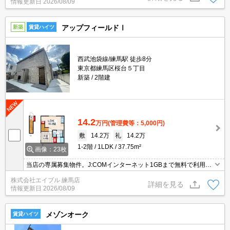
情報更新日
2026/08/09
け物件。
アップフィールドⅠ
新築
賃貸ハイツ
西武池袋線/練馬駅 徒歩8分
東京都練馬区桜台５丁目
新築
2階建
14.2
万円
(管理費等：5,000円)
敷
14.2万
礼
14.2万
1-2階
1LDK
37.75m²
画像：23枚
当店の専属募集物件。J:COMインターネット1GBまで無料で利用可
能。新築。セキスイハイム施工。仲介手数料家賃の55%。人気の練
株式会社エイブル 練馬店
馬駅。過ごしやすい生活環境が整っています。人気のファミリー向
詳細を見る
情報更新日
2026/08/09
け物件。
メゾンオーク
賃貸ハイツ