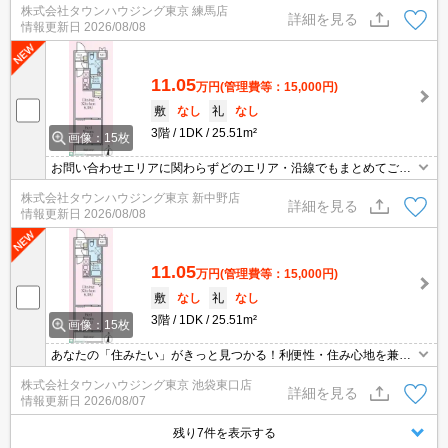
株式会社タウンハウジング東京 練馬店
詳細を見る
情報更新日
2026/08/08
11.05
万円
(管理費等：15,000円)
敷
なし
礼
なし
3階
1DK
25.51m²
画像：15枚
お問い合わせエリアに関わらずどのエリア・沿線でもまとめてご紹
介可能です！！迷われている場合はますご相談くださいませ。
株式会社タウンハウジング東京 新中野店
詳細を見る
情報更新日
2026/08/08
11.05
万円
(管理費等：15,000円)
敷
なし
礼
なし
3階
1DK
25.51m²
画像：15枚
あなたの「住みたい」がきっと見つかる！利便性・住み心地を兼ね
揃えた賃貸物件！お気軽にご相談ください。お部屋探しはタウンハ
株式会社タウンハウジング東京 池袋東口店
ウジングへお任せください！
詳細を見る
情報更新日
2026/08/07
残り7件を表示する