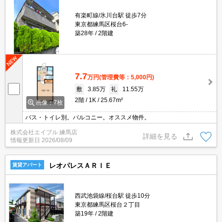
有楽町線/氷川台駅 徒歩7分
東京都練馬区桜台6-
築28年
2階建
7.7
万円
(管理費等：5,000円)
敷
3.85万
礼
11.55万
2階
1K
25.67m²
画像：7枚
バス・トイレ別。バルコニー。オススメ物件。
株式会社エイブル 練馬店
詳細を見る
情報更新日
2026/08/09
レオパレスＡＲＩＥ
賃貸アパート
西武池袋線/桜台駅 徒歩10分
東京都練馬区桜台２丁目
築19年
2階建