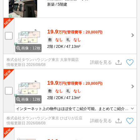
新築
5階建
19.9
万円
(管理費等：20,000円)
敷
なし
礼
なし
2階
2DK
47.13m²
画像：12枚
株式会社タウンハウジング東京 大泉学園店
詳細を見る
情報更新日
2026/08/08
19.9
万円
(管理費等：20,000円)
敷
なし
礼
なし
2階
2DK
47.13m²
画像：12枚
インターネット上の物件はほぼ全てご紹介可能。まとめてご紹介致
します。お気軽にお問合せください。お部屋探しは情報量地域ナン
株式会社タウンハウジング東京 ひばりが丘店
バー1のタウンハウジングまで。
詳細を見る
情報更新日
2026/08/08