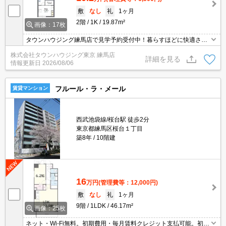
敷
なし
礼
1ヶ月
2階
1K
19.87m²
画像：17枚
タウンハウジング練馬店で見学予約受付中！暮らすほどに快適さを
実感できる設備仕様！駅前商業施設の多さ！日常の買い物に便利！
株式会社タウンハウジング東京 練馬店
詳細を見る
情報更新日
2026/08/06
フルール・ラ・メール
賃貸マンション
西武池袋線/桜台駅 徒歩2分
東京都練馬区桜台１丁目
築8年
10階建
16
万円
(管理費等：12,000円)
敷
なし
礼
1ヶ月
9階
1LDK
46.17m²
画像：25枚
ネット・Wi-Fi無料。初期費用・毎月賃料クレジット支払可能。初期