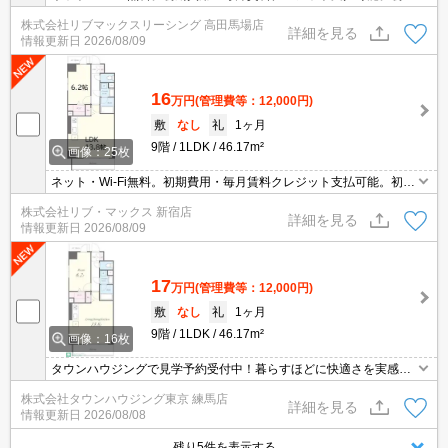
費用分割払い相談可能。他社掲載物件もまとめてご紹介可能です。
株式会社リブマックスリーシング 高田馬場店
問合せ当日でもご対応可能。土日祝日は混み合いますのでお早めに
詳細を見る
情報更新日
2026/08/09
ご予約ください。当店は家主強制でない場合、消毒・抗菌代や安心
サポート代など不要費用は一切不要。オンライン案内可。
16
万円
(管理費等：12,000円)
敷
なし
礼
1ヶ月
9階
1LDK
46.17m²
画像：25枚
ネット・Wi-Fi無料。初期費用・毎月賃料クレジット支払可能。初期
費用分割払い相談可能。他社掲載物件もまとめてご紹介可能です。
株式会社リブ・マックス 新宿店
問合せ当日でもご対応可能。土日祝日は混み合いますのでお早めに
詳細を見る
情報更新日
2026/08/09
ご予約ください。当店は家主強制でない場合、消毒・抗菌代や安心
サポート代など不要費用は一切不要。オンライン案内可。
17
万円
(管理費等：12,000円)
敷
なし
礼
1ヶ月
9階
1LDK
46.17m²
画像：16枚
タウンハウジングで見学予約受付中！暮らすほどに快適さを実感で
きる設備仕様！駅前商業施設の多さ！日常の買い物に便利！
株式会社タウンハウジング東京 練馬店
詳細を見る
情報更新日
2026/08/08
残り5件を表示する