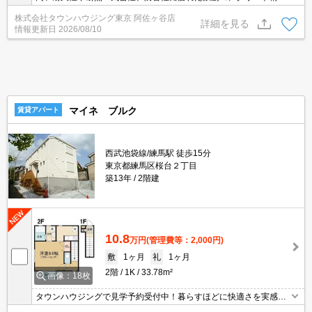
です。
株式会社タウンハウジング東京 阿佐ヶ谷店
詳細を見る
情報更新日
2026/08/10
マイネ ブルク
賃貸アパート
西武池袋線/練馬駅 徒歩15分
東京都練馬区桜台２丁目
築13年
2階建
10.8
万円
(管理費等：2,000円)
敷
1ヶ月
礼
1ヶ月
2階
1K
33.78m²
画像：18枚
タウンハウジングで見学予約受付中！暮らすほどに快適さを実感で
きる設備仕様！駅前商業施設の多さ！日常の買い物に便利！