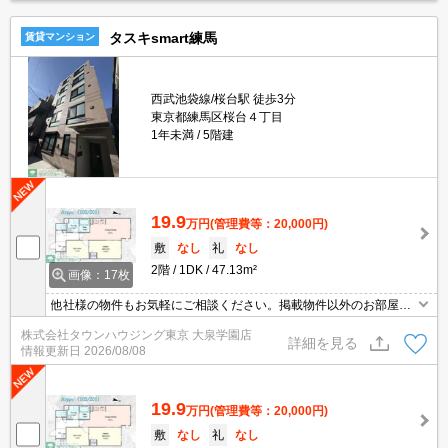
タスキsmart練馬
賃貸マンション
西武池袋線/桜台駅 徒歩3分
東京都練馬区桜台４丁目
1年未満
5階建
19.9
万円
(管理費等：20,000円)
敷
なし
礼
なし
2階
1DK
47.13m²
画像：17枚
他社様の物件もお気軽にご相談ください。掲載物件以外のお部屋も
ご紹介出来ます。明るく元気なスタッフが丁寧にご対応させていた
株式会社タウンハウジング東京 大泉学園店
だきます。当店ならオンラインで見学・接客可能です！お気軽にお
詳細を見る
情報更新日
2026/08/08
問い合わせ下さい☆★
19.9
万円
(管理費等：20,000円)
敷
なし
礼
なし