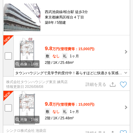
西武池袋線/桜台駅 徒歩3分
東京都練馬区桜台４丁目
築8年
5階建
9.8
万円
(管理費等：15,000円)
敷
なし
礼
1ヶ月
2階
1K
25.48m²
画像：16枚
タウンハウジングで見学予約受付中！暮らすほどに快適さを実感で
きる設備仕様！駅前商業施設の多さ！日常の買い物に便利！
株式会社タウンハウジング東京 練馬店
詳細を見る
情報更新日
2026/08/08
9.8
万円
(管理費等：15,000円)
敷
なし
礼
1ヶ月
2階
1K
25.48m²
画像：19枚
シンクロ株式会社 池袋店
詳細を見る