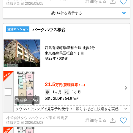
詳細を見る
情報更新日
2026/08/05
残り4件を表示する
パークハウス桜台
賃貸マンション
西武有楽町線/新桜台駅 徒歩4分
東京都練馬区桜台１丁目
築22年
6階建
21.5
万円
(管理費等：--)
敷
1ヶ月
礼
1ヶ月
5階
2LDK
54.97m²
画像：15枚
タウンハウジングで見学予約受付中！暮らすほどに快適さを実感で
きる設備仕様！駅前商業施設の多さ！日常の買い物に便利！
株式会社タウンハウジング東京 練馬店
詳細を見る
情報更新日
2026/08/08