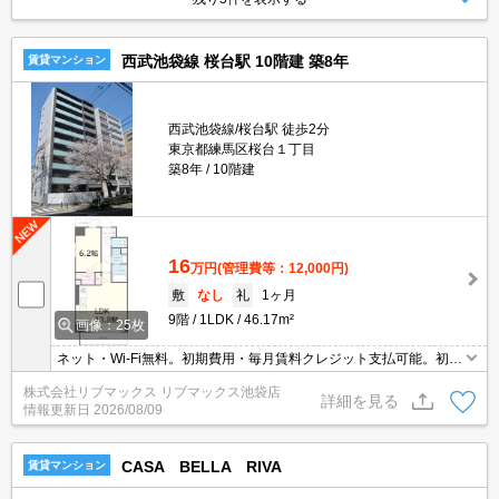
西武池袋線 桜台駅 10階建 築8年
賃貸マンション
西武池袋線/桜台駅 徒歩2分
東京都練馬区桜台１丁目
築8年
10階建
16
万円
(管理費等：12,000円)
敷
なし
礼
1ヶ月
9階
1LDK
46.17m²
画像：25枚
ネット・Wi-Fi無料。初期費用・毎月賃料クレジット支払可能。初期
費用分割払い相談可能。他社掲載物件もまとめてご紹介可能です。
株式会社リブマックス リブマックス池袋店
問合せ当日でもご対応可能。土日祝日は混み合いますのでお早めに
詳細を見る
情報更新日
2026/08/09
ご予約ください。当店は家主強制でない場合、消毒・抗菌代や安心
サポート代など不要費用は一切不要。オンライン案内可。
CASA BELLA RIVA
賃貸マンション