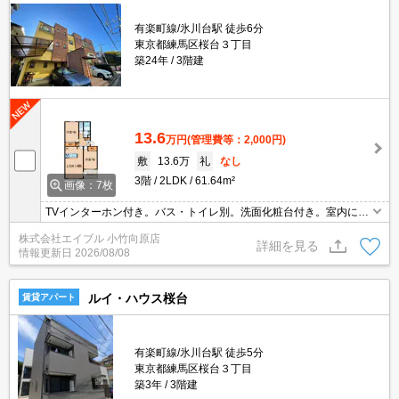
有楽町線/氷川台駅 徒歩6分
東京都練馬区桜台３丁目
築24年
3階建
13.6
万円
(管理費等：2,000円)
敷
13.6万
礼
なし
3階
2LDK
61.64m²
画像：7枚
TVインターホン付き。バス・トイレ別。洗面化粧台付き。室内に洗
濯機置場あり。2路線2駅利用可能で都心へのアクセス良好。保証会
株式会社エイブル 小竹向原店
社加入要(初回、月額総支払額の50％、2,200円/月)。
詳細を見る
情報更新日
2026/08/08
ルイ・ハウス桜台
賃貸アパート
有楽町線/氷川台駅 徒歩5分
東京都練馬区桜台３丁目
築3年
3階建