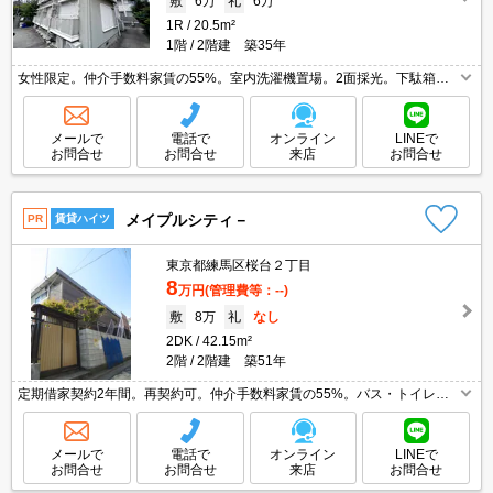
敷
6万
礼
6万
1R
20.5m²
1階
2階建 築35年
女性限定。仲介手数料家賃の55%。室内洗濯機置場。2面採光。下駄箱有
り。設備充実。魅力的な賃料。広々居室8.9帖。スーパーへ7分(515m)。コ
ンビニへ徒歩2分(90m)。
メールで
電話で
オンライン
LINEで
お問合せ
お問合せ
来店
お問合せ
メイプルシティ－
PR
賃貸ハイツ
東京都練馬区桜台２丁目
8
万円
(管理費等：--)
敷
8万
礼
なし
2DK
42.15m²
2階
2階建 築51年
定期借家契約2年間。再契約可。仲介手数料家賃の55%。バス・トイレ
別。スーパーへ徒歩5分(393m)。コンビニへ徒歩3分(181m)。閑静な住宅
街。
メールで
電話で
オンライン
LINEで
お問合せ
お問合せ
来店
お問合せ