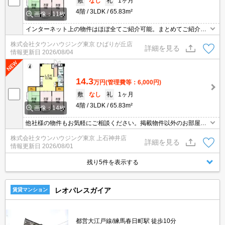
敷
なし
礼
1ヶ月
4階
3LDK
65.83m²
画像：11枚
インターネット上の物件はほぼ全てご紹介可能。まとめてご紹介致
します。お気軽にお問合せください。お部屋探しは情報量地域ナン
株式会社タウンハウジング東京 ひばりが丘店
バー1のタウンハウジングまで。
詳細を見る
情報更新日
2026/08/04
14.3
万円
(管理費等：6,000円)
敷
なし
礼
1ヶ月
4階
3LDK
65.83m²
画像：14枚
他社様の物件もお気軽にご相談ください。掲載物件以外のお部屋も
ご紹介出来ます。明るく元気なスタッフが丁寧にご対応させていた
株式会社タウンハウジング東京 上石神井店
だきます。当店ならオンラインで見学・接客可能です！お気軽にお
詳細を見る
情報更新日
2026/08/01
問い合わせ下さい☆★
残り5件を表示する
レオパレスガイア
賃貸マンション
都営大江戸線/練馬春日町駅 徒歩10分