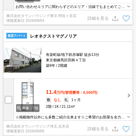
お問い合わせエリアに関わらずどのエリア・沿線でもまとめてご紹
介可能です！！迷われている場合はますご相談くださいませ。
株式会社タウンハウジング東京 阿佐ヶ谷店
詳細を見る
情報更新日
2026/08/04
レオネクストマグノリア
賃貸アパート
有楽町線/地下鉄赤塚駅 徒歩13分
東京都練馬区田柄４丁目
築9年
2階建
11.4
万円
(管理費等：6,500円)
敷
なし
礼
1ヶ月
2階
1K
21.11m²
画像：7枚
☆掲載物件以外にも多数ご紹介出来ます☆ご希望のお部屋を全力で
お探しさせて頂きます♪
株式会社タウンハウジング埼玉 志木店
詳細を見る
情報更新日
2026/08/06