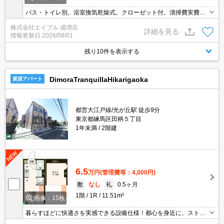
バス・トイレ別。浴室換気乾燥式。クローゼット付。清掃費実費。
サポートシステム加入要1,500円/月。3路線2駅利用可能で都心への
株式会社エイブル 成増店
アクセス良好。TVモニター付インターホン。
詳細を見る
情報更新日
2026/08/01
残り10件を表示する
DimoraTranquillaHikarigaoka
賃貸アパート
都営大江戸線/光が丘駅 徒歩9分
東京都練馬区田柄５丁目
1年未満
2階建
6.5
万円
(管理費等：4,000円)
敷
なし
礼
0.5ヶ月
1階
1R
11.51m²
画像：15枚
暮らすほどに快適さを実感できる設備仕様！都心を身近に、ストレ
スフリーな暮らしを楽しむ！住むほどに愛着が深まる暮らしやすい