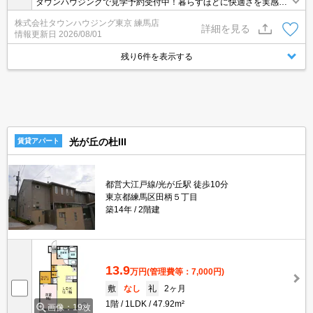
タウンハウジングで見学予約受付中！暮らすほどに快適さを実感で
きる設備仕様！駅前商業施設の多さ！日常の買い物に便利！
株式会社タウンハウジング東京 練馬店
詳細を見る
情報更新日
2026/08/01
残り6件を表示する
光が丘の杜III
賃貸アパート
都営大江戸線/光が丘駅 徒歩10分
東京都練馬区田柄５丁目
築14年
2階建
13.9
万円
(管理費等：7,000円)
敷
なし
礼
2ヶ月
1階
1LDK
47.92m²
画像：19枚