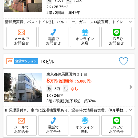
敷
7.5万
礼
7.5万
2K
28.75m²
2階
2階建 築47年
清掃費実費。バス・トイレ別。バルコニー。ガスコンロ設置可。トイレ1
ヶ所あり。フローリング。シャワー付き。シューズボックス付き。都市ガ
ス使用。眺望良好。閑静な住宅街。
メールで
電話で
オンライン
LINEで
お問合せ
お問合せ
来店
お問合せ
IKビル
PR
賃貸マンション
東京都練馬区田柄２丁目
8
万円
(管理費等：5,000円)
敷
8万
礼
なし
1K
24m²
3階
3階建(地下1階) 築32年
IH調理器付き。室内に洗濯機置場あり。退去時の清掃費実費。仲介手数料
家賃の0.55ヵ月分。3路線2駅利用可能で都心へのアクセス良好。まいばす
けっとへ89m。日当たり良好！心地よい室内環境！。
メールで
電話で
オンライン
LINEで
お問合せ
お問合せ
来店
お問合せ