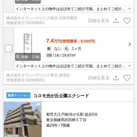
インターネット上の物件はほぼ全てご紹介可能。まとめてご紹介致
します。お気軽にお問合せください。お部屋探しは情報量地域ナン
株式会社タウンハウジング東京 大泉学園店
バー1のタウンハウジングまで。
詳細を見る
情報更新日
2026/08/01
7.4
万円
(管理費等：8,500円)
敷
なし
礼
1ヶ月
3階
1K
19.87m²
画像：23枚
インターネット上の物件はほぼ全てご紹介可能。まとめてご紹介致
します。お気軽にお問合せください。お部屋探しは情報量地域ナン
株式会社タウンハウジング東京 成増店
バー1のタウンハウジングまで。
詳細を見る
情報更新日
2026/08/01
コスモ光が丘公園エクシード
賃貸マンション
都営大江戸線/光が丘駅 徒歩5分
東京都練馬区田柄５丁目
築29年
7階建