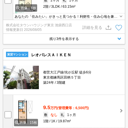
敷
2ヶ月
礼
1ヶ月
2階
3LDK
63.15m²
画像：6枚
あなたの「住みたい」がきっと見つかる！利便性・住み心地を兼ね
揃えた賃貸物件！お気軽にご相談ください。お部屋探しはタウンハ
株式会社タウンハウジング東京 池袋西口店
ウジングへお任せください！
詳細を見る
情報更新日
2026/08/05
残り3件を表示する
レオパレスＡＩＫＥＮ
賃貸マンション
都営大江戸線/光が丘駅 徒歩6分
東京都練馬区田柄５丁目
築24年
3階建
9.5
万円
(管理費等：6,500円)
敷
なし
礼
1ヶ月
1階
1K
19.87m²
画像：15枚