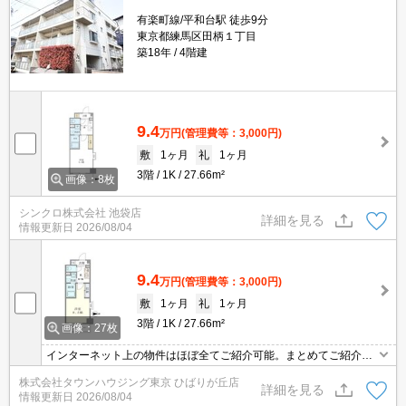
有楽町線/平和台駅 徒歩9分
東京都練馬区田柄１丁目
築18年
4階建
9.4
万円
(管理費等：3,000円)
敷
1ヶ月
礼
1ヶ月
3階
1K
27.66m²
画像：8枚
シンクロ株式会社 池袋店
詳細を見る
情報更新日
2026/08/04
9.4
万円
(管理費等：3,000円)
敷
1ヶ月
礼
1ヶ月
3階
1K
27.66m²
画像：27枚
インターネット上の物件はほぼ全てご紹介可能。まとめてご紹介致
します。お気軽にお問合せください。お部屋探しは情報量地域ナン
株式会社タウンハウジング東京 ひばりが丘店
バー1のタウンハウジングまで。
詳細を見る
情報更新日
2026/08/04