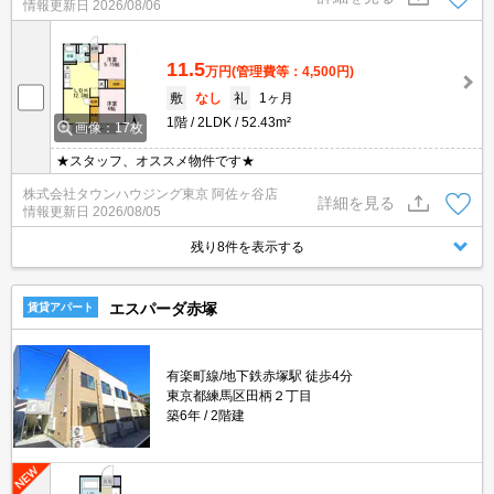
情報更新日
2026/08/06
11.5
万円
(管理費等：4,500円)
敷
なし
礼
1ヶ月
1階
2LDK
52.43m²
画像：17枚
★スタッフ、オススメ物件です★
株式会社タウンハウジング東京 阿佐ヶ谷店
詳細を見る
情報更新日
2026/08/05
残り8件を表示する
エスパーダ赤塚
賃貸アパート
有楽町線/地下鉄赤塚駅 徒歩4分
東京都練馬区田柄２丁目
築6年
2階建