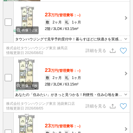
23
万円
(管理費等：--)
敷
2ヶ月
礼
1ヶ月
2階
3LDK
63.15m²
画像：2枚
タウンハウジングで見学予約受付中！暮らすほどに快適さを実感で
きる設備仕様！駅前商業施設の多さ！日常の買い物に便利！
株式会社タウンハウジング東京 練馬店
詳細を見る
情報更新日
2026/08/02
23
万円
(管理費等：--)
敷
2ヶ月
礼
1ヶ月
2階
3LDK
63.15m²
画像：6枚
あなたの「住みたい」がきっと見つかる！利便性・住み心地を兼ね
揃えた賃貸物件！お気軽にご相談ください。お部屋探しはタウンハ
株式会社タウンハウジング東京 池袋東口店
ウジングへお任せください！
詳細を見る
情報更新日
2026/08/05
23
万円
(管理費等：--)