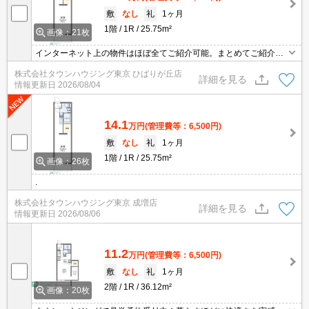
敷
なし
礼
1ヶ月
1階
1R
25.75m²
画像：21枚
インターネット上の物件はほぼ全てご紹介可能。まとめてご紹介致
します。お気軽にお問合せください。お部屋探しは情報量地域ナン
株式会社タウンハウジング東京 ひばりが丘店
バー1のタウンハウジングまで。
詳細を見る
情報更新日
2026/08/04
14.1
万円
(管理費等：6,500円)
敷
なし
礼
1ヶ月
1階
1R
25.75m²
画像：26枚
.
株式会社タウンハウジング東京 成増店
詳細を見る
情報更新日
2026/08/06
11.2
万円
(管理費等：6,500円)
敷
なし
礼
1ヶ月
2階
1R
36.12m²
画像：20枚