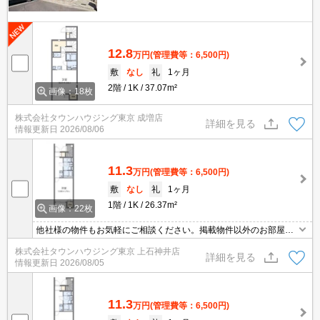
12.8
万円
(管理費等：6,500円)
敷
なし
礼
1ヶ月
2階
1K
37.07m²
画像：18枚
株式会社タウンハウジング東京 成増店
詳細を見る
情報更新日
2026/08/06
11.3
万円
(管理費等：6,500円)
敷
なし
礼
1ヶ月
1階
1K
26.37m²
画像：22枚
他社様の物件もお気軽にご相談ください。掲載物件以外のお部屋も
ご紹介出来ます。明るく元気なスタッフが丁寧にご対応させていた
株式会社タウンハウジング東京 上石神井店
だきます。当店ならオンラインで見学・接客可能です！お気軽にお
詳細を見る
情報更新日
2026/08/05
問い合わせ下さい☆★
11.3
万円
(管理費等：6,500円)