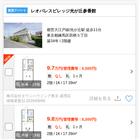
レオパレスビレッジ光が丘参番館
賃貸アパート
都営大江戸線/光が丘駅 徒歩11分
東京都練馬区田柄５丁目
築34年
2階建
9.7
万円
(管理費等：6,500円)
敷
なし
礼
1ヶ月
2階
1K
17.39m²
画像：24枚
株式会社タウンハウジング東京 成増店
詳細を見る
情報更新日
2026/08/06
9.8
万円
(管理費等：6,500円)
敷
なし
礼
1ヶ月
2階
1K
17.39m²
画像：18枚