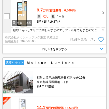
9.7
万円
(管理費等：6,500円)
敷
なし
礼
1ヶ月
3階
1K
19.87m²
画像：15枚
お問い合わせエリアに関わらずどのエリア・沿線でもまとめてご紹
介可能です！！迷われている場合はますご相談くださいませ。
株式会社タウンハウジング東京 武蔵境店
詳細を見る
情報更新日
2026/08/05
残り6件を表示する
Ｍａｉｓｏｎ Ｌｕｍｉｅｒｅ
賃貸マンション
都営大江戸線/練馬春日町駅 徒歩12分
東京都練馬区田柄３丁目
築1年
3階建
14.1
万円
(管理費等：6,500円)