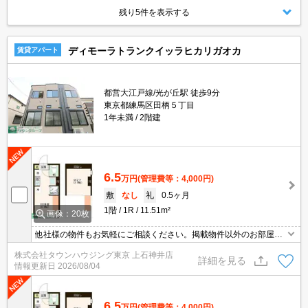
残り5件を表示する
ディモーラトランクイッラヒカリガオカ
賃貸アパート
都営大江戸線/光が丘駅 徒歩9分
東京都練馬区田柄５丁目
1年未満
2階建
6.5
万円
(管理費等：4,000円)
敷
なし
礼
0.5ヶ月
1階
1R
11.51m²
画像：20枚
他社様の物件もお気軽にご相談ください。掲載物件以外のお部屋も
ご紹介出来ます。明るく元気なスタッフが丁寧にご対応させていた
株式会社タウンハウジング東京 上石神井店
だきます。当店ならオンラインで見学・接客可能です！お気軽にお
詳細を見る
情報更新日
2026/08/04
問い合わせ下さい☆★
6.5
万円
(管理費等：4,000円)