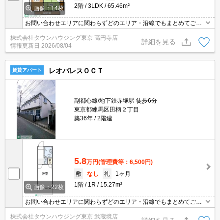
2階
3LDK
65.46m²
画像：14枚
お問い合わせエリアに関わらずどのエリア・沿線でもまとめてご紹
介可能です！！迷われている場合はますご相談くださいませ。
株式会社タウンハウジング東京 高円寺店
詳細を見る
情報更新日
2026/08/04
レオパレスＯＣＴ
賃貸アパート
副都心線/地下鉄赤塚駅 徒歩6分
東京都練馬区田柄２丁目
築36年
2階建
5.8
万円
(管理費等：6,500円)
敷
なし
礼
1ヶ月
1階
1R
15.27m²
画像：22枚
お問い合わせエリアに関わらずどのエリア・沿線でもまとめてご紹
介可能です！！迷われている場合はますご相談くださいませ。
株式会社タウンハウジング東京 武蔵境店