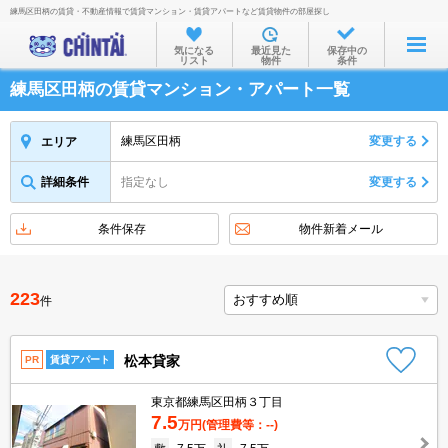
練馬区田柄の賃貸・不動産情報で賃貸マンション・賃貸アパートなど賃貸物件の部屋探し
お部屋を探す
気になる
最近見た
保存中の
リスト
物件
条件
沿線・駅から
練馬区田柄の賃貸マンション・アパート一覧
住所から
家賃相場から
練馬区田柄
変更する
エリア
通勤通学時間から
詳細条件
指定なし
変更する
物件特集から
条件保存
物件新着メール
不動産会社から
TOP
223
件
松本貸家
PR
賃貸アパート
東京都練馬区田柄３丁目
7.5
万円
(管理費等：--)