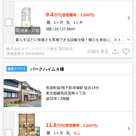
9.4
万円
(管理費等：3,000円)
敷
1ヶ月
礼
1ヶ月
3階
1K
27.66m²
画像：27枚
暮らすほどに快適さを実感できる設備仕様！都心を身近に、ストレ
スフリーな暮らしを楽しむ！住むほどに愛着が深まる暮らしやすい
株式会社タウンハウジング東京 高円寺店
街！！
詳細を見る
情報更新日
2026/08/04
パークハイムＡ棟
賃貸アパート
有楽町線/地下鉄赤塚駅 徒歩14分
東京都練馬区田柄４丁目
築32年
2階建
11.8
万円
(管理費等：2,000円)
敷
1ヶ月
礼
なし