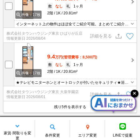
敷
なし
礼
1ヶ月
2階
1K
20.81m²
画像：17枚
インターネット上の物件はほぼ全てご紹介可能。まとめてご紹介致
します。お気軽にお問合せください。お部屋探しは情報量地域ナン
株式会社タウンハウジング東京 ひばりが丘店
バー1のタウンハウジングまで。
詳細を見る
情報更新日
2026/08/04
9.4
万円
(管理費等：8,500円)
敷
なし
礼
1ヶ月
2階
1K
20.81m²
画像：17枚
★テレビモニターホンとオートロックが付いたセキュリティ★浴室
乾燥機もお風呂にあります★
株式会社タウンハウジング東京 大泉学園店
詳細を見る
情報更新日
2026/08/01
残り5件を表示する
レオパレスフェリース上野
賃貸アパート
家賃·間取りを変
条件変更
エリア変更
LINEで提案
更