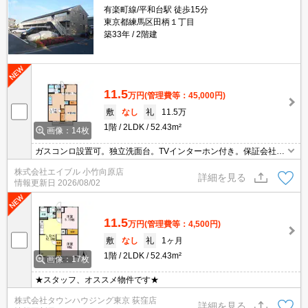
有楽町線/平和台駅 徒歩15分
東京都練馬区田柄１丁目
築33年
2階建
11.5
万円
(管理費等：45,000円)
敷
なし
礼
11.5万
1階
2LDK
52.43m²
画像：14枚
ガスコンロ設置可。独立洗面台。TVインターホン付き。保証会社要
（初回3.5万円、月総額の1％＋800円/月）。
株式会社エイブル 小竹向原店
詳細を見る
情報更新日
2026/08/02
11.5
万円
(管理費等：4,500円)
敷
なし
礼
1ヶ月
1階
2LDK
52.43m²
画像：17枚
★スタッフ、オススメ物件です★
株式会社タウンハウジング東京 荻窪店
詳細を見る