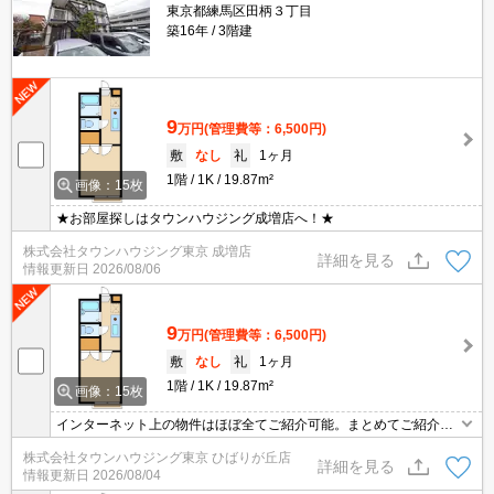
東京都練馬区田柄３丁目
築16年
3階建
9
万円
(管理費等：6,500円)
敷
なし
礼
1ヶ月
1階
1K
19.87m²
画像：15枚
★お部屋探しはタウンハウジング成増店へ！★
株式会社タウンハウジング東京 成増店
詳細を見る
情報更新日
2026/08/06
9
万円
(管理費等：6,500円)
敷
なし
礼
1ヶ月
1階
1K
19.87m²
画像：15枚
インターネット上の物件はほぼ全てご紹介可能。まとめてご紹介致
します。お気軽にお問合せください。お部屋探しは情報量地域ナン
株式会社タウンハウジング東京 ひばりが丘店
バー1のタウンハウジングまで。
詳細を見る
情報更新日
2026/08/04