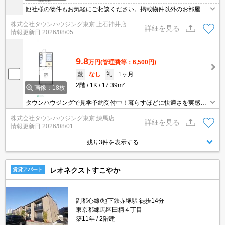
他社様の物件もお気軽にご相談ください。掲載物件以外のお部屋も
ご紹介出来ます。明るく元気なスタッフが丁寧にご対応させていた
株式会社タウンハウジング東京 上石神井店
だきます。当店ならオンラインで見学・接客可能です！お気軽にお
詳細を見る
情報更新日
2026/08/05
問い合わせ下さい☆★
9.8
万円
(管理費等：6,500円)
敷
なし
礼
1ヶ月
2階
1K
17.39m²
画像：18枚
タウンハウジングで見学予約受付中！暮らすほどに快適さを実感で
きる設備仕様！駅前商業施設の多さ！日常の買い物に便利！
株式会社タウンハウジング東京 練馬店
詳細を見る
情報更新日
2026/08/01
残り3件を表示する
レオネクストすこやか
賃貸アパート
副都心線/地下鉄赤塚駅 徒歩14分
東京都練馬区田柄４丁目
築11年
2階建