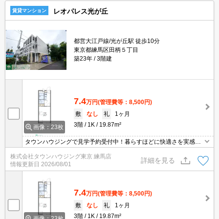
レオパレス光が丘
賃貸マンション
都営大江戸線/光が丘駅 徒歩10分
東京都練馬区田柄５丁目
築23年
3階建
7.4
万円
(管理費等：8,500円)
敷
なし
礼
1ヶ月
3階
1K
19.87m²
画像：23枚
タウンハウジングで見学予約受付中！暮らすほどに快適さを実感で
きる設備仕様！駅前商業施設の多さ！日常の買い物に便利！
株式会社タウンハウジング東京 練馬店
詳細を見る
情報更新日
2026/08/01
7.4
万円
(管理費等：8,500円)
敷
なし
礼
1ヶ月
3階
1K
19.87m²
画像：23枚