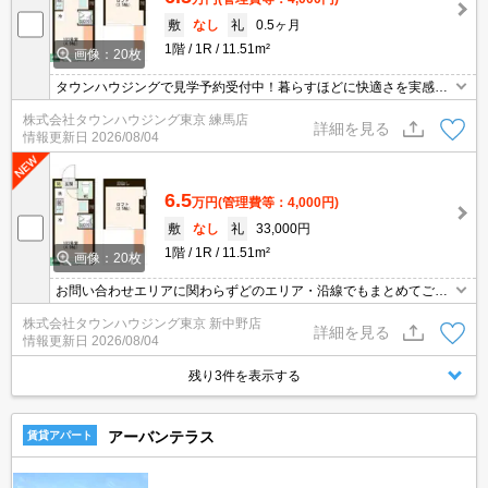
敷
なし
礼
0.5ヶ月
1階
1R
11.51m²
画像：20枚
タウンハウジングで見学予約受付中！暮らすほどに快適さを実感で
きる設備仕様！駅前商業施設の多さ！日常の買い物に便利！
株式会社タウンハウジング東京 練馬店
詳細を見る
情報更新日
2026/08/04
6.5
万円
(管理費等：4,000円)
敷
なし
礼
33,000円
1階
1R
11.51m²
画像：20枚
お問い合わせエリアに関わらずどのエリア・沿線でもまとめてご紹
介可能です！！迷われている場合はますご相談くださいませ。
株式会社タウンハウジング東京 新中野店
詳細を見る
情報更新日
2026/08/04
残り3件を表示する
アーバンテラス
賃貸アパート