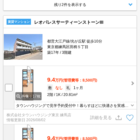
残り2件を表示する
レオパレスサーティーンストーンIII
賃貸マンション
都営大江戸線/光が丘駅 徒歩10分
東京都練馬区田柄５丁目
築17年
3階建
9.4
万円
(管理費等：8,500円)
敷
なし
礼
1ヶ月
2階
1K
20.81m²
画像：17枚
タウンハウジングで見学予約受付中！暮らすほどに快適さを実感で
きる設備仕様！駅前商業施設の多さ！日常の買い物に便利！
株式会社タウンハウジング東京 練馬店
詳細を見る
情報更新日
2026/08/02
9.4
万円
(管理費等：8,500円)