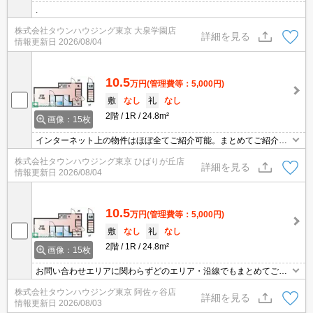
.
株式会社タウンハウジング東京 大泉学園店
詳細を見る
情報更新日
2026/08/04
10.5
万円
(管理費等：5,000円)
敷
なし
礼
なし
2階
1R
24.8m²
画像：15枚
インターネット上の物件はほぼ全てご紹介可能。まとめてご紹介致
します。お気軽にお問合せください。お部屋探しは情報量地域ナン
株式会社タウンハウジング東京 ひばりが丘店
バー1のタウンハウジングまで。
詳細を見る
情報更新日
2026/08/04
10.5
万円
(管理費等：5,000円)
敷
なし
礼
なし
2階
1R
24.8m²
画像：15枚
お問い合わせエリアに関わらずどのエリア・沿線でもまとめてご紹
介可能です！！迷われている場合はますご相談くださいませ。
株式会社タウンハウジング東京 阿佐ヶ谷店
詳細を見る
情報更新日
2026/08/03