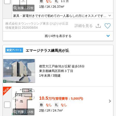
敷
なし
礼
1ヶ月
1階
1K
26.37m²
画像：22枚
家具・家電付きですので初めての一人暮らしの方にオススメです。
ご契約金のクレジット決済可！賃貸のお部屋探しはタウンハウジン
株式会社タウンハウジング東京 ひばりが丘店
グひばりヶ丘店へ
詳細を見る
情報更新日
2026/08/04
残り4件を表示する
エマージテラス練馬光が丘
賃貸アパート
都営大江戸線/光が丘駅 徒歩16分
東京都練馬区田柄３丁目
1年未満
3階建
10.5
万円
(管理費等：5,000円)
敷
なし
礼
なし
2階
1R
24.7m²
画像：14枚