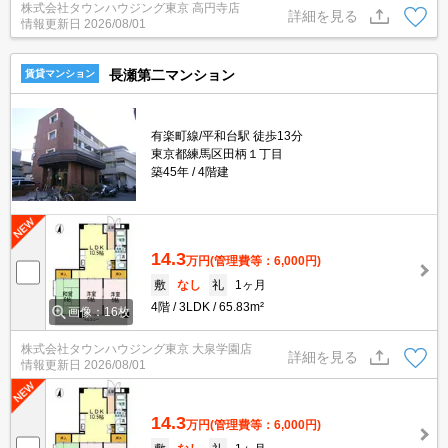
株式会社タウンハウジング東京 高円寺店
街！！
詳細を見る
情報更新日
2026/08/01
長瀬第二マンション
賃貸マンション
有楽町線/平和台駅 徒歩13分
東京都練馬区田柄１丁目
築45年
4階建
14.3
万円
(管理費等：6,000円)
敷
なし
礼
1ヶ月
4階
3LDK
65.83m²
画像：16枚
株式会社タウンハウジング東京 大泉学園店
詳細を見る
情報更新日
2026/08/01
14.3
万円
(管理費等：6,000円)