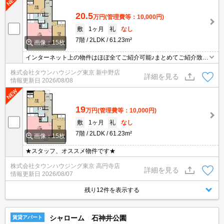
20.5
万円
(管理費等：10,000円)
敷
1ヶ月
礼
なし
7階
2LDK
61.23m²
画像：15枚
インターネット上の物件はほぼ全てご紹介可能♪まとめてご紹介致し
ます♪お気軽にお問合せください！お部屋探しはタウンハウジングま
株式会社タウンハウジング東京 新中野店
で☆新着情報毎日更新☆
詳細を見る
情報更新日
2026/08/08
19
万円
(管理費等：10,000円)
敷
1ヶ月
礼
なし
7階
2LDK
61.23m²
画像：15枚
★スタッフ、オススメ物件です★
株式会社タウンハウジング東京 高円寺店
詳細を見る
情報更新日
2026/08/07
残り12件を表示する
シャローム 石神井公園
賃貸アパート