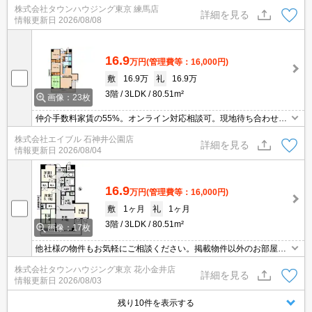
株式会社タウンハウジング東京 練馬店
詳細を見る
情報更新日
2026/08/08
16.9
万円
(管理費等：16,000円)
敷
16.9万
礼
16.9万
3階
3LDK
80.51m²
画像：23枚
仲介手数料家賃の55%。オンライン対応相談可。現地待ち合わせ、
物件ご案内可能。人気のオートロック付マンション。エレベーター
株式会社エイブル 石神井公園店
あり。駐車場空き有。追い焚き付き。温水洗浄便座付き。室内洗濯
詳細を見る
情報更新日
2026/08/04
機置場。
16.9
万円
(管理費等：16,000円)
敷
1ヶ月
礼
1ヶ月
3階
3LDK
80.51m²
画像：17枚
他社様の物件もお気軽にご相談ください。掲載物件以外のお部屋も
ご紹介出来ます。明るく元気なスタッフが丁寧にご対応させていた
株式会社タウンハウジング東京 花小金井店
だきます。当店ならオンラインで見学・接客可能です！お気軽にお
詳細を見る
情報更新日
2026/08/03
問い合わせ下さい☆★
残り10件を表示する