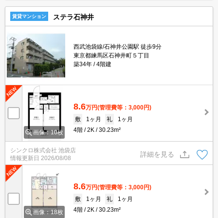
ステラ石神井
賃貸マンション
西武池袋線/石神井公園駅 徒歩9分
東京都練馬区石神井町５丁目
築34年
4階建
8.6
万円
(管理費等：3,000円)
敷
1ヶ月
礼
1ヶ月
4階
2K
30.23m²
画像：10枚
シンクロ株式会社 池袋店
詳細を見る
情報更新日
2026/08/08
8.6
万円
(管理費等：3,000円)
敷
1ヶ月
礼
1ヶ月
4階
2K
30.23m²
画像：18枚