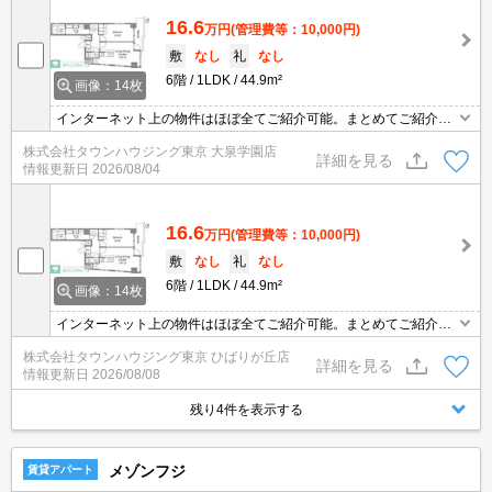
16.6
万円
(管理費等：10,000円)
敷
なし
礼
なし
6階
1LDK
44.9m²
画像：14枚
インターネット上の物件はほぼ全てご紹介可能。まとめてご紹介致
します。お気軽にお問合せください。お部屋探しは情報量地域ナン
株式会社タウンハウジング東京 大泉学園店
バー1のタウンハウジングまで。
詳細を見る
情報更新日
2026/08/04
16.6
万円
(管理費等：10,000円)
敷
なし
礼
なし
6階
1LDK
44.9m²
画像：14枚
インターネット上の物件はほぼ全てご紹介可能。まとめてご紹介致
します。お気軽にお問合せください。お部屋探しは情報量地域ナン
株式会社タウンハウジング東京 ひばりが丘店
バー1のタウンハウジングまで。
詳細を見る
情報更新日
2026/08/08
残り4件を表示する
メゾンフジ
賃貸アパート