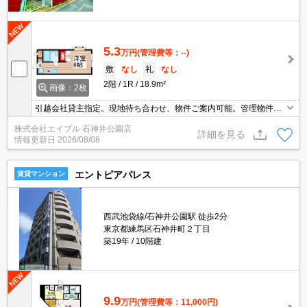
5.3
万円
(管理費等：--)
敷
なし
礼
なし
2階
1R
18.9m²
画像：2枚
引越会社貸主指定。現地待ち合わせ、物件ご案内可能。管理物件に
つき即日審査OK。周辺には充実の生活環境。契約金・家賃クレジッ
株式会社エイブル 石神井公園店
トカード払い可（ポイント還元あり）。詳細はお問い合わせくださ
詳細を見る
情報更新日
2026/08/08
い。
エントピアパレス
賃貸マンション
西武池袋線/石神井公園駅 徒歩2分
東京都練馬区石神井町２丁目
築19年
10階建
9.9
万円
(管理費等：11,000円)