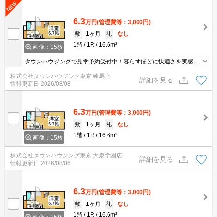
6.3
万円
(管理費等：3,000円)
敷
1ヶ月
礼
なし
1階
1R
16.6m²
画像：15枚
タウンハウジングで見学予約受付中！暮らすほどに快適さを実感で
きる設備仕様！駅前商業施設の多さ！日常の買い物に便利！
株式会社タウンハウジング東京 練馬店
詳細を見る
情報更新日
2026/08/08
6.3
万円
(管理費等：3,000円)
敷
1ヶ月
礼
なし
1階
1R
16.6m²
画像：15枚
株式会社タウンハウジング東京 大泉学園店
詳細を見る
情報更新日
2026/08/06
6.3
万円
(管理費等：3,000円)
敷
1ヶ月
礼
なし
1階
1R
16.6m²