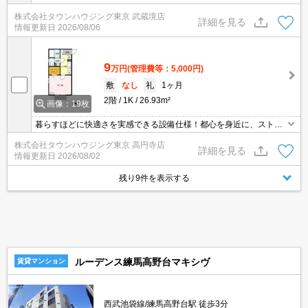
スフリーな暮らしを楽しむ！住むほどに愛着が深まる暮らしやすい
株式会社タウンハウジング東京 武蔵境店
街！！
詳細を見る
情報更新日
2026/08/06
9
万円
(管理費等：5,000円)
敷
なし
礼
1ヶ月
2階
1K
26.93m²
画像：19枚
暮らすほどに快適さを実感できる設備仕様！都心を身近に、ストレ
スフリーな暮らしを楽しむ！住むほどに愛着が深まる暮らしやすい
株式会社タウンハウジング東京 高円寺店
街！！
詳細を見る
情報更新日
2026/08/02
残り9件を表示する
ルーデンス練馬高野台マキシヴ
賃貸マンション
西武池袋線/練馬高野台駅 徒歩3分