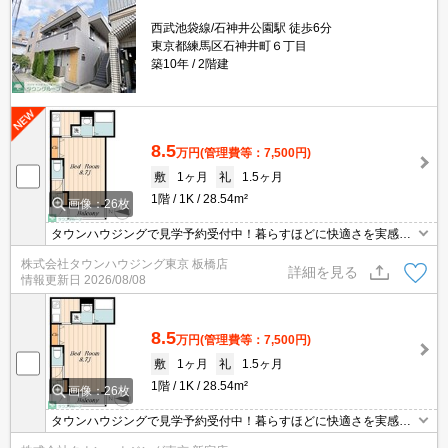
西武池袋線/石神井公園駅 徒歩6分
東京都練馬区石神井町６丁目
築10年
2階建
8.5
万円
(管理費等：7,500円)
敷
1ヶ月
礼
1.5ヶ月
1階
1K
28.54m²
画像：26枚
タウンハウジングで見学予約受付中！暮らすほどに快適さを実感で
きる設備仕様！駅前商業施設の多さ！日常の買い物に便利！
株式会社タウンハウジング東京 板橋店
詳細を見る
情報更新日
2026/08/08
8.5
万円
(管理費等：7,500円)
敷
1ヶ月
礼
1.5ヶ月
1階
1K
28.54m²
画像：26枚
タウンハウジングで見学予約受付中！暮らすほどに快適さを実感で
きる設備仕様！駅前商業施設の多さ！日常の買い物に便利！