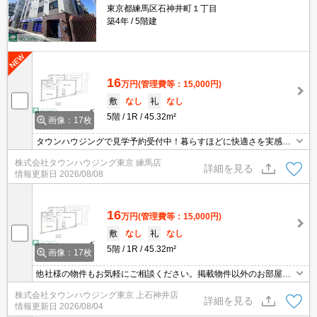
東京都練馬区石神井町１丁目
築4年
5階建
16
万円
(管理費等：15,000円)
敷
なし
礼
なし
5階
1R
45.32m²
画像：17枚
タウンハウジングで見学予約受付中！暮らすほどに快適さを実感で
きる設備仕様！駅前商業施設の多さ！日常の買い物に便利！
株式会社タウンハウジング東京 練馬店
詳細を見る
情報更新日
2026/08/08
16
万円
(管理費等：15,000円)
敷
なし
礼
なし
5階
1R
45.32m²
画像：17枚
他社様の物件もお気軽にご相談ください。掲載物件以外のお部屋も
ご紹介出来ます。明るく元気なスタッフが丁寧にご対応させていた
株式会社タウンハウジング東京 上石神井店
だきます。当店ならオンラインで見学・接客可能です！お気軽にお
詳細を見る
情報更新日
2026/08/04
問い合わせ下さい☆★