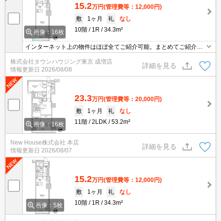
15.2
万円
(管理費等：12,000円)
敷
1ヶ月
礼
なし
10階
1R
34.3m²
画像：16枚
インターネット上の物件はほぼ全てご紹介可能。まとめてご紹介致
します。お気軽にお問合せください。お部屋探しは情報量地域ナン
株式会社タウンハウジング東京 成増店
バー1のタウンハウジングまで。
詳細を見る
情報更新日
2026/08/08
23.3
万円
(管理費等：20,000円)
敷
1ヶ月
礼
なし
11階
2LDK
53.2m²
画像：16枚
New House株式会社 本店
詳細を見る
情報更新日
2026/08/07
15.2
万円
(管理費等：12,000円)
敷
1ヶ月
礼
なし
10階
1R
34.3m²
画像：5枚