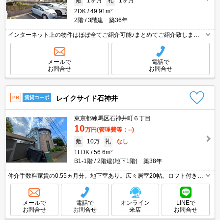
敷
1ヶ月
礼
1ヶ月
2DK
49.91m²
2階
3階建 築36年
インターネット上の物件はほぼ全てご紹介可能♪まとめてご紹介致します♪
お気軽にお問合せください！お部屋探しはタウンハウジングまで☆新着情
報毎日更新☆
メールで
電話で
お問合せ
お問合せ
レイクサイド石神井
PR
賃貸コーポ
東京都練馬区石神井町６丁目
10
万円
(管理費等：--)
敷
10万
礼
なし
1LDK
56.6m²
B1-1階
2階建(地下1階) 築38年
仲介手数料家賃の0.55ヵ月分。地下室あり。広々居室20帖。ロフト付き。
トランクルームあり。バス・トイレ別。独立洗面台。石神井公園へ400
m。火災保険料18,000円～。ぜひお問い合わせください。
メールで
電話で
オンライン
LINEで
お問合せ
お問合せ
来店
お問合せ