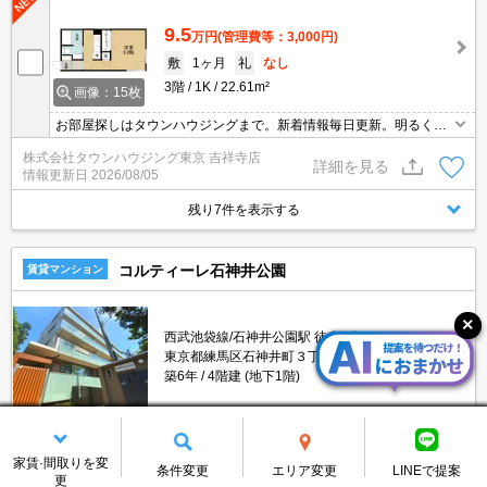
9.5
万円
(管理費等：3,000円)
敷
1ヶ月
礼
なし
3階
1K
22.61m²
画像：15枚
お部屋探しはタウンハウジングまで。新着情報毎日更新。明るく元
気なスタッフがお待ちしております。
株式会社タウンハウジング東京 吉祥寺店
詳細を見る
情報更新日
2026/08/05
残り7件を表示する
コルティーレ石神井公園
賃貸マンション
西武池袋線/石神井公園駅 徒歩7分
東京都練馬区石神井町３丁目
築6年
4階建 (地下1階)
家賃·間取りを変
13.5
条件変更
エリア変更
LINEで提案
万円
(管理費等：15,000円)
更