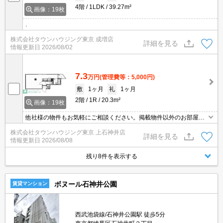
4階
1LDK
39.27m²
画像：19枚
.
株式会社タウンハウジング東京 成増店
詳細を見る
情報更新日
2026/08/02
7.3
万円
(管理費等：5,000円)
敷
1ヶ月
礼
1ヶ月
2階
1R
20.3m²
画像：19枚
他社様の物件もお気軽にご相談ください。掲載物件以外のお部屋も
ご紹介出来ます。明るく元気なスタッフが丁寧にご対応させていた
株式会社タウンハウジング東京 上石神井店
だきます。当店ならオンラインで見学・接客可能です！お気軽にお
詳細を見る
情報更新日
2026/08/08
問い合わせ下さい☆★
残り8件を表示する
ボヌール石神井公園
賃貸マンション
西武池袋線/石神井公園駅 徒歩5分