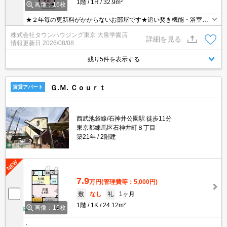
1階
1R
32.9m²
画像：16枚
★２年毎の更新料がかからないお部屋です★追い焚き機能・浴室乾
燥機・システムキッチン等設備も充実です★
株式会社タウンハウジング東京 大泉学園店
詳細を見る
情報更新日
2026/08/08
残り5件を表示する
Ｇ.Ｍ. Ｃｏｕｒｔ
賃貸アパート
西武池袋線/石神井公園駅 徒歩11分
東京都練馬区石神井町８丁目
築21年
2階建
7.9
万円
(管理費等：5,000円)
敷
なし
礼
1ヶ月
1階
1K
24.12m²
画像：19枚
.