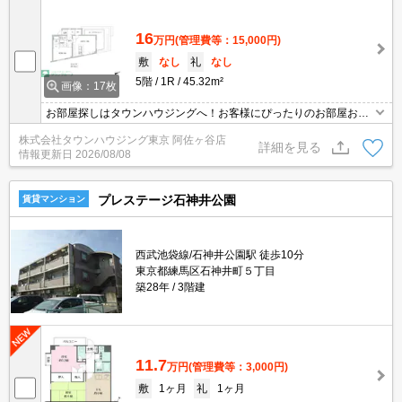
16
万円
(管理費等：15,000円)
敷
なし
礼
なし
5階
1R
45.32m²
画像：17枚
お部屋探しはタウンハウジングへ！お客様にぴったりのお部屋お探
し致します
株式会社タウンハウジング東京 阿佐ヶ谷店
詳細を見る
情報更新日
2026/08/08
プレステージ石神井公園
賃貸マンション
西武池袋線/石神井公園駅 徒歩10分
東京都練馬区石神井町５丁目
築28年
3階建
11.7
万円
(管理費等：3,000円)
敷
1ヶ月
礼
1ヶ月