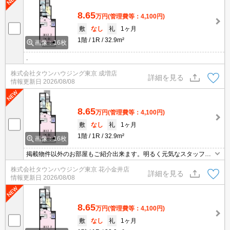
8.65
万円
(管理費等：4,100円)
敷
なし
礼
1ヶ月
1階
1R
32.9m²
画像：16枚
.
株式会社タウンハウジング東京 成増店
詳細を見る
情報更新日
2026/08/08
8.65
万円
(管理費等：4,100円)
敷
なし
礼
1ヶ月
1階
1R
32.9m²
画像：16枚
掲載物件以外のお部屋もご紹介出来ます。明るく元気なスタッフが
丁寧にご対応させていただきます。オンラインで見学・接客可能で
株式会社タウンハウジング東京 花小金井店
す！お気軽にお問い合わせ下さい☆★
詳細を見る
情報更新日
2026/08/08
8.65
万円
(管理費等：4,100円)
敷
なし
礼
1ヶ月