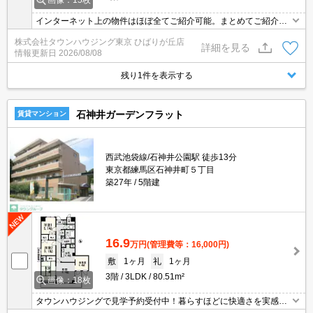
画像：15枚
インターネット上の物件はほぼ全てご紹介可能。まとめてご紹介致
します。お気軽にお問合せください。お部屋探しは情報量地域ナン
株式会社タウンハウジング東京 ひばりが丘店
バー1のタウンハウジングまで。
詳細を見る
情報更新日
2026/08/08
残り1件を表示する
石神井ガーデンフラット
賃貸マンション
西武池袋線/石神井公園駅 徒歩13分
東京都練馬区石神井町５丁目
築27年
5階建
16.9
万円
(管理費等：16,000円)
敷
1ヶ月
礼
1ヶ月
3階
3LDK
80.51m²
画像：18枚
タウンハウジングで見学予約受付中！暮らすほどに快適さを実感で
きる設備仕様！駅前商業施設の多さ！日常の買い物に便利！