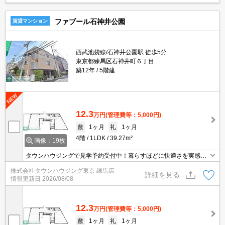
ファブール石神井公園
賃貸マンション
西武池袋線/石神井公園駅 徒歩5分
東京都練馬区石神井町６丁目
築12年
5階建
12.3
万円
(管理費等：5,000円)
敷
1ヶ月
礼
1ヶ月
4階
1LDK
39.27m²
画像：19枚
タウンハウジングで見学予約受付中！暮らすほどに快適さを実感で
きる設備仕様！駅前商業施設の多さ！日常の買い物に便利！
株式会社タウンハウジング東京 練馬店
詳細を見る
情報更新日
2026/08/08
12.3
万円
(管理費等：5,000円)
敷
1ヶ月
礼
1ヶ月