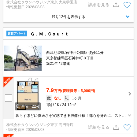
株式会社タウンハウジング東京 大泉学園店
詳細を見る
情報更新日
2026/08/08
残り12件を表示する
Ｇ．Ｍ．Ｃｏｕｒｔ
賃貸アパート
西武池袋線/石神井公園駅 徒歩11分
東京都練馬区石神井町８丁目
築21年
2階建
7.9
万円
(管理費等：5,000円)
敷
なし
礼
1ヶ月
1階
1K
24.12m²
画像：22枚
暮らすほどに快適さを実感できる設備仕様！都心を身近に、ストレ
スフリーな暮らしを楽しむ！住むほどに愛着が深まる暮らしやすい
株式会社タウンハウジング東京 高円寺店
街！！
詳細を見る
情報更新日
2026/08/08