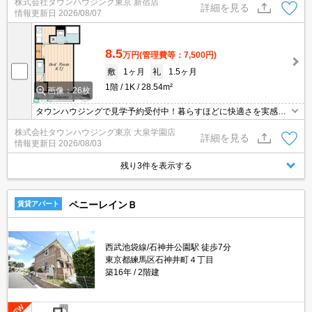
株式会社タウンハウジング東京 新宿店
詳細を見る
情報更新日
2026/08/07
8.5
万円
(管理費等：7,500円)
敷
1ヶ月
礼
1.5ヶ月
1階
1K
28.54m²
画像：26枚
タウンハウジングで見学予約受付中！暮らすほどに快適さを実感で
きる設備仕様！駅前商業施設の多さ！日常の買い物に便利！
株式会社タウンハウジング東京 大泉学園店
詳細を見る
情報更新日
2026/08/03
残り3件を表示する
ペニーレインＢ
賃貸アパート
西武池袋線/石神井公園駅 徒歩7分
東京都練馬区石神井町４丁目
築16年
2階建