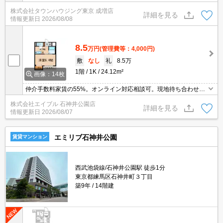
株式会社タウンハウジング東京 成増店
詳細を見る
情報更新日
2026/08/08
8.5
万円
(管理費等：4,000円)
敷
なし
礼
8.5万
1階
1K
24.12m²
画像：14枚
仲介手数料家賃の55%。オンライン対応相談可。現地待ち合わせ、
物件ご案内可能。浴室換気乾燥式。駐輪場有。敷金なし。バス・ト
株式会社エイブル 石神井公園店
イレ別。1口ガスコンロ付。クローゼット付。エアコン1基付き。室
詳細を見る
情報更新日
2026/08/07
内洗濯機置場。
エミリブ石神井公園
賃貸マンション
西武池袋線/石神井公園駅 徒歩1分
東京都練馬区石神井町３丁目
築9年
14階建