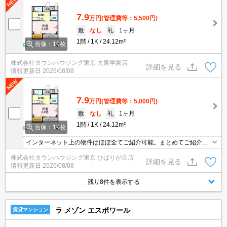
7.9
万円
(管理費等：5,500円)
敷
なし
礼
1ヶ月
1階
1K
24.12m²
画像：19枚
株式会社タウンハウジング東京 大泉学園店
詳細を見る
情報更新日
2026/08/08
7.9
万円
(管理費等：5,000円)
敷
なし
礼
1ヶ月
1階
1K
24.12m²
画像：19枚
インターネット上の物件はほぼ全てご紹介可能。まとめてご紹介致
します。お気軽にお問合せください。お部屋探しは情報量地域ナン
株式会社タウンハウジング東京 ひばりが丘店
バー1のタウンハウジングまで。
詳細を見る
情報更新日
2026/08/08
残り8件を表示する
ラ メゾン エスポワール
賃貸マンション