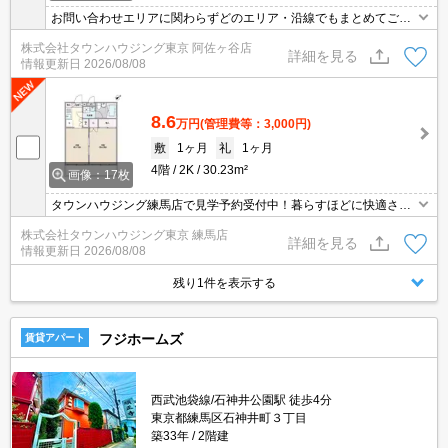
お問い合わせエリアに関わらずどのエリア・沿線でもまとめてご紹
介可能です！！迷われている場合はますご相談くださいませ。
株式会社タウンハウジング東京 阿佐ヶ谷店
詳細を見る
情報更新日
2026/08/08
8.6
万円
(管理費等：3,000円)
敷
1ヶ月
礼
1ヶ月
4階
2K
30.23m²
画像：17枚
タウンハウジング練馬店で見学予約受付中！暮らすほどに快適さを
実感できる設備仕様！駅前商業施設の多さ！
株式会社タウンハウジング東京 練馬店
詳細を見る
情報更新日
2026/08/08
残り1件を表示する
フジホームズ
賃貸アパート
西武池袋線/石神井公園駅 徒歩4分
東京都練馬区石神井町３丁目
築33年
2階建