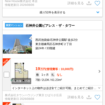
New House株式会社 本店
詳細を見る
情報更新日
2026/08/06
残り52件を表示する
石神井公園ピアレス・ザ・タワー
賃貸マンション
西武池袋線/石神井公園駅 徒歩2分
東京都練馬区石神井町２丁目
築24年
33階建
19
万円
(管理費等：10,000円)
敷
1ヶ月
礼
なし
7階
2LDK
61.23m²
画像：15枚
インターネット上の物件はほぼ全てご紹介可能。まとめてご紹介致
します。お気軽にお問合せください。お部屋探しは情報量地域ナン
株式会社タウンハウジング東京 ひばりが丘店
バー1のタウンハウジングまで。
詳細を見る
情報更新日
2026/08/08