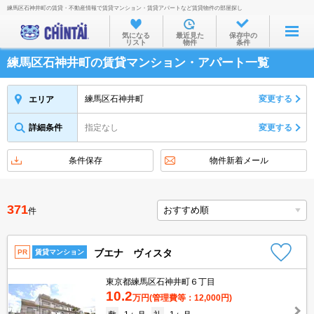
練馬区石神井町の賃貸・不動産情報で賃貸マンション・賃貸アパートなど賃貸物件の部屋探し
お部屋を探す
気になる
最近見た
保存中の
リスト
物件
条件
沿線・駅から
練馬区石神井町の賃貸マンション・アパート一覧
住所から
家賃相場から
練馬区石神井町
変更する
エリア
通勤通学時間から
詳細条件
指定なし
変更する
物件特集から
条件保存
物件新着メール
不動産会社から
TOP
371
件
ブエナ ヴィスタ
PR
賃貸マンション
東京都練馬区石神井町６丁目
10.2
万円
(管理費等：12,000円)