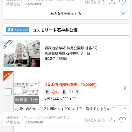
だきます。当店ならオンラインで見学・接客可能です！お気軽にお
詳細を見る
情報更新日
2026/08/07
問い合わせ下さい☆★
残り5件を表示する
コスモリード石神井公園
賃貸マンション
西武池袋線/石神井公園駅 徒歩3分
東京都練馬区石神井町３丁目
築13年
7階建
16.6
万円
(管理費等：10,000円)
敷
なし
礼
1ヶ月
6階
1LDK
44.9m²
画像：14枚
お問い合わせエリアに関わらずどのエリア・沿線でもまとめてご紹
介可能です！！迷われている場合はますご相談くださいませ。
株式会社タウンハウジング東京 新中野店
詳細を見る
情報更新日
2026/08/08