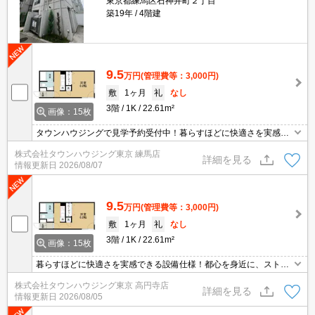
東京都練馬区石神井町２丁目
築19年
4階建
9.5
万円
(管理費等：3,000円)
敷
1ヶ月
礼
なし
3階
1K
22.61m²
画像：15枚
タウンハウジングで見学予約受付中！暮らすほどに快適さを実感で
きる設備仕様！駅前商業施設の多さ！日常の買い物に便利！
株式会社タウンハウジング東京 練馬店
詳細を見る
情報更新日
2026/08/07
9.5
万円
(管理費等：3,000円)
敷
1ヶ月
礼
なし
3階
1K
22.61m²
画像：15枚
暮らすほどに快適さを実感できる設備仕様！都心を身近に、ストレ
スフリーな暮らしを楽しむ！住むほどに愛着が深まる暮らしやすい
株式会社タウンハウジング東京 高円寺店
街！！
詳細を見る
情報更新日
2026/08/05