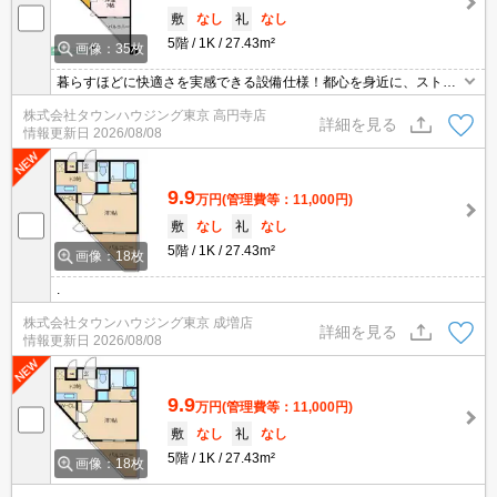
敷
なし
礼
なし
5階
1K
27.43m²
画像：35枚
暮らすほどに快適さを実感できる設備仕様！都心を身近に、ストレ
スフリーな暮らしを楽しむ！住むほどに愛着が深まる暮らしやすい
株式会社タウンハウジング東京 高円寺店
街！！
詳細を見る
情報更新日
2026/08/08
9.9
万円
(管理費等：11,000円)
敷
なし
礼
なし
5階
1K
27.43m²
画像：18枚
.
株式会社タウンハウジング東京 成増店
詳細を見る
情報更新日
2026/08/08
9.9
万円
(管理費等：11,000円)
敷
なし
礼
なし
5階
1K
27.43m²
画像：18枚