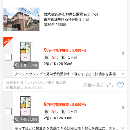
西武池袋線/石神井公園駅 徒歩15分
東京都練馬区石神井町８丁目
築20年
2階建
9
万円
(管理費等：5,000円)
敷
なし
礼
1ヶ月
2階
1K
26.93m²
画像：19枚
タウンハウジングで見学予約受付中！暮らすほどに快適さを実感で
きる設備仕様！駅前商業施設の多さ！日常の買い物に便利！
株式会社タウンハウジング東京 練馬店
詳細を見る
情報更新日
2026/08/08
9
万円
(管理費等：5,000円)
敷
なし
礼
1ヶ月
2階
1K
26.93m²
画像：19枚
暮らすほどに快適さを実感できる設備仕様！都心を身近に、ストレ