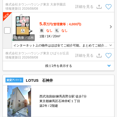
します。お気軽にお問合せください。お部屋探しは情報量地域ナン
株式会社タウンハウジング東京 大泉学園店
バー1のタウンハウジングまで。
詳細を見る
情報更新日
2026/08/08
5.8
万円
(管理費等：4,000円)
敷
なし
礼
なし
1階
1K
20m²
画像：11枚
インターネット上の物件はほぼ全てご紹介可能。まとめてご紹介致
します。お気軽にお問合せください。お部屋探しは情報量地域ナン
株式会社タウンハウジング東京 ひばりが丘店
バー1のタウンハウジングまで。
詳細を見る
情報更新日
2026/08/08
残り1件を表示する
LOTUS 石神井
賃貸アパート
西武池袋線/練馬高野台駅 徒歩7分
東京都練馬区石神井町１丁目
築2年
2階建