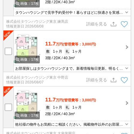
2階
2DK
40.3m²
画像：17枚
タウンハウジングで見学予約受付中！暮らすほどに快適さを実感で
きる設備仕様！駅前商業施設の多さ！日常の買い物に便利！
株式会社タウンハウジング東京 練馬店
詳細を見る
情報更新日
2026/08/08
11.7
万円
(管理費等：3,000円)
敷
1ヶ月
礼
1ヶ月
3階
2DK
40.3m²
画像：17枚
お部屋探しはタウンハウジングまで。新着情報毎日更新。明るく元
気なスタッフがお待ちしております。
株式会社タウンハウジング東京 中野店
詳細を見る
情報更新日
2026/08/07
11.7
万円
(管理費等：3,000円)
敷
1ヶ月
礼
1ヶ月
2階
2DK
40.3m²
画像：17枚
他社様の物件もお気軽にご相談ください。掲載物件以外のお部屋も
ご紹介出来ます。明るく元気なスタッフが丁寧にご対応させていた
株式会社タウンハウジング東京 大泉学園店