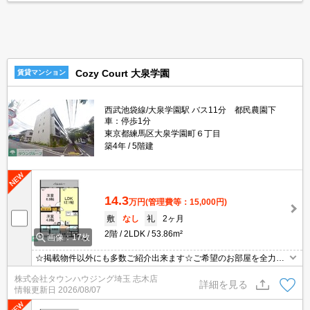
Cozy Court 大泉学園
賃貸マンション
西武池袋線/大泉学園駅 バス11分 都民農園下
車：停歩1分
東京都練馬区大泉学園町６丁目
築4年
5階建
14.3
万円
(管理費等：15,000円)
敷
なし
礼
2ヶ月
2階
2LDK
53.86m²
画像：17枚
☆掲載物件以外にも多数ご紹介出来ます☆ご希望のお部屋を全力で
お探しさせて頂きます♪
株式会社タウンハウジング埼玉 志木店
詳細を見る
情報更新日
2026/08/07