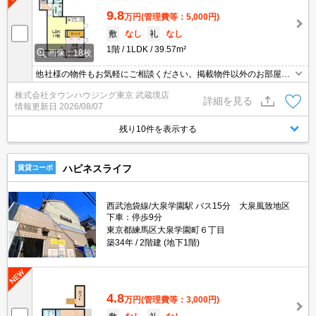
9.8
万円
(管理費等：5,000円)
敷
なし
礼
なし
1階
1LDK
39.57m²
画像：18枚
他社様の物件もお気軽にご相談ください。掲載物件以外のお部屋も
ご紹介出来ます。明るく元気なスタッフが丁寧にご対応させていた
株式会社タウンハウジング東京 武蔵境店
だきます。当店ならオンラインで見学・接客可能です！お気軽にお
詳細を見る
情報更新日
2026/08/07
問い合わせ下さい☆★
残り10件を表示する
ハピネスライフ
賃貸コーポ
西武池袋線/大泉学園駅 バス15分 大泉風致地区
下車：停歩9分
東京都練馬区大泉学園町６丁目
築34年
2階建 (地下1階)
4.8
万円
(管理費等：3,000円)