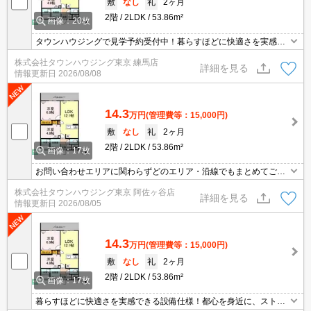
敷
なし
礼
2ヶ月
2階
2LDK
53.86m²
画像：20枚
タウンハウジングで見学予約受付中！暮らすほどに快適さを実感で
きる設備仕様！駅前商業施設の多さ！日常の買い物に便利！
株式会社タウンハウジング東京 練馬店
詳細を見る
情報更新日
2026/08/08
14.3
万円
(管理費等：15,000円)
敷
なし
礼
2ヶ月
2階
2LDK
53.86m²
画像：17枚
お問い合わせエリアに関わらずどのエリア・沿線でもまとめてご紹
介可能です！！迷われている場合はますご相談くださいませ。
株式会社タウンハウジング東京 阿佐ヶ谷店
詳細を見る
情報更新日
2026/08/05
14.3
万円
(管理費等：15,000円)
敷
なし
礼
2ヶ月
2階
2LDK
53.86m²
画像：17枚
暮らすほどに快適さを実感できる設備仕様！都心を身近に、ストレ