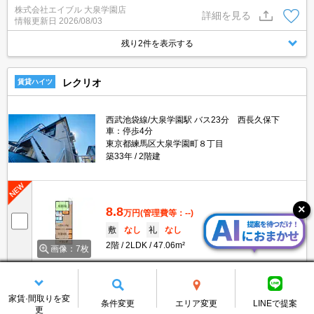
スメ。退去時の清掃費実費。コンビニへ徒歩9分(720m)。スーパー
株式会社エイブル 大泉学園店
へ徒歩8分(600m)。
詳細を見る
情報更新日
2026/08/03
残り2件を表示する
レクリオ
賃貸ハイツ
西武池袋線/大泉学園駅 バス23分 西長久保下
車：停歩4分
東京都練馬区大泉学園町８丁目
築33年
2階建
8.8
万円
(管理費等：--)
敷
なし
礼
なし
2階
2LDK
47.06m²
画像：7枚
株式会社エイブル 大泉学園店
詳細を見る
情報更新日
2026/08/02
家賃·間取りを変
条件変更
エリア変更
LINEで提案
更