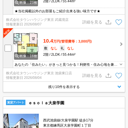
2階
2LDK
55.44m²
画像：23枚
★当社掲載以外のお部屋もご紹介出来る強い味方です★
株式会社タウンハウジング東京 武蔵境店
詳細を見る
情報更新日
2026/08/07
10.4
万円
(管理費等：3,000円)
敷
なし
礼
なし
2階
2LDK
55.44m²
画像：18枚
あなたの「住みたい」がきっと見つかる！利便性・住み心地を兼ね
揃えた賃貸物件！お気軽にご相談ください。お部屋探しはタウンハ
株式会社タウンハウジング東京 池袋東口店
ウジングへお任せください！
詳細を見る
情報更新日
2026/08/04
残り10件を表示する
ｅｓｏｌａ大泉学園
賃貸アパート
西武池袋線/大泉学園駅 徒歩17分
東京都練馬区大泉学園町１丁目