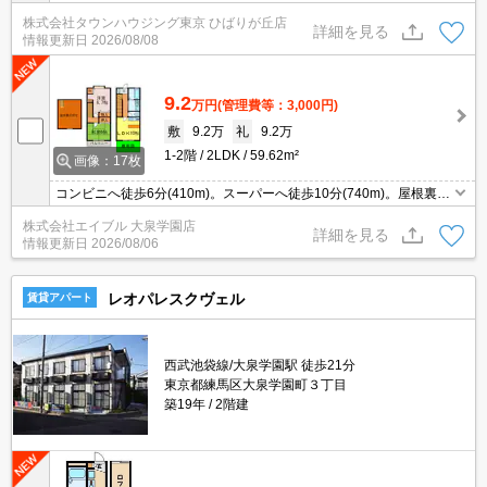
します。お気軽にお問合せください。お部屋探しは情報量地域ナン
株式会社タウンハウジング東京 ひばりが丘店
バー1のタウンハウジングまで。
詳細を見る
情報更新日
2026/08/08
9.2
万円
(管理費等：3,000円)
敷
9.2万
礼
9.2万
1-2階
2LDK
59.62m²
画像：17枚
コンビニへ徒歩6分(410m)。スーパーへ徒歩10分(740m)。屋根裏収
納付。駐車場は敷地内。すぐ内見できます。メゾネットタイプ。保
株式会社エイブル 大泉学園店
証会社加入要(初回保証料賃料の100%、引落手数料1,380円)。
詳細を見る
情報更新日
2026/08/06
レオパレスクヴェル
賃貸アパート
西武池袋線/大泉学園駅 徒歩21分
東京都練馬区大泉学園町３丁目
築19年
2階建