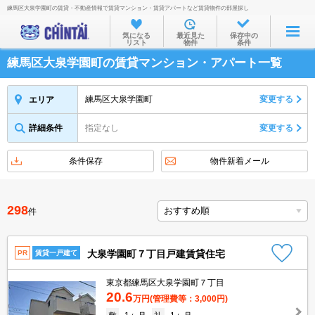
練馬区大泉学園町の賃貸・不動産情報で賃貸マンション・賃貸アパートなど賃貸物件の部屋探し
お部屋を探す
気になる
最近見た
保存中の
リスト
物件
条件
沿線・駅から
練馬区大泉学園町の賃貸マンション・アパート一覧
住所から
家賃相場から
練馬区大泉学園町
変更する
エリア
通勤通学時間から
詳細条件
指定なし
変更する
物件特集から
条件保存
物件新着メール
不動産会社から
TOP
298
件
大泉学園町７丁目戸建賃貸住宅
PR
賃貸一戸建て
東京都練馬区大泉学園町７丁目
20.6
万円
(管理費等：3,000円)