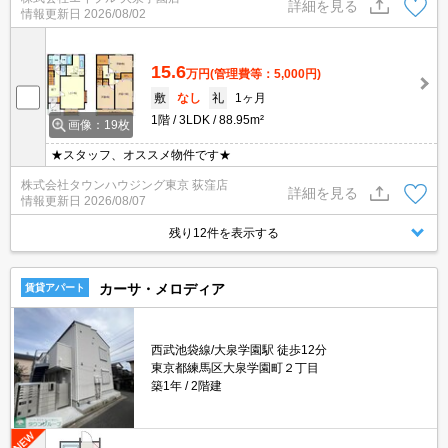
家賃の0.55ヵ月分。
詳細を見る
情報更新日
2026/08/02
15.6
万円
(管理費等：5,000円)
敷
なし
礼
1ヶ月
1階
3LDK
88.95m²
画像：19枚
★スタッフ、オススメ物件です★
株式会社タウンハウジング東京 荻窪店
詳細を見る
情報更新日
2026/08/07
残り12件を表示する
カーサ・メロディア
賃貸アパート
西武池袋線/大泉学園駅 徒歩12分
東京都練馬区大泉学園町２丁目
築1年
2階建