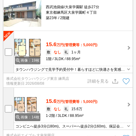
西武池袋線/大泉学園駅 徒歩27分
東京都練馬区大泉学園町４丁目
築23年
2階建
15.6
万円
(管理費等：5,000円)
敷
なし
礼
1ヶ月
1階
3LDK
88.95m²
画像：19枚
タウンハウジングで見学予約受付中！暮らすほどに快適さを実感で
きる設備仕様！駅前商業施設の多さ！日常の買い物に便利！
株式会社タウンハウジング東京 練馬店
詳細を見る
情報更新日
2026/08/08
15.6
万円
(管理費等：5,000円)
敷
なし
礼
15.6万
1-2階
3LDK
88.95m²
画像：14枚
コンビニへ徒歩3分(180m)。スーパーへ徒歩2分(160m)。保証会社
加入要(初回35,000円、月額総支払額の1％+800円/月)。仲介手数料
株式会社エイブル 大泉学園店