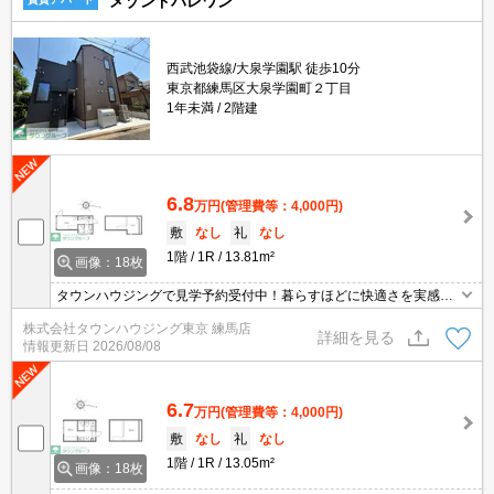
メゾンドパレワン
西武池袋線/大泉学園駅 徒歩10分
東京都練馬区大泉学園町２丁目
1年未満
2階建
6.8
万円
(管理費等：4,000円)
敷
なし
礼
なし
1階
1R
13.81m²
画像：18枚
タウンハウジングで見学予約受付中！暮らすほどに快適さを実感で
きる設備仕様！駅前商業施設の多さ！日常の買い物に便利！
株式会社タウンハウジング東京 練馬店
詳細を見る
情報更新日
2026/08/08
6.7
万円
(管理費等：4,000円)
敷
なし
礼
なし
1階
1R
13.05m²
画像：18枚