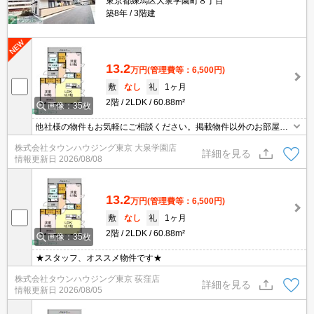
東京都練馬区大泉学園町８丁目
築8年
3階建
13.2
万円
(管理費等：6,500円)
敷
なし
礼
1ヶ月
2階
2LDK
60.88m²
画像：35枚
他社様の物件もお気軽にご相談ください。掲載物件以外のお部屋も
ご紹介出来ます。明るく元気なスタッフが丁寧にご対応させていた
株式会社タウンハウジング東京 大泉学園店
だきます。当店ならオンラインで見学・接客可能です！お気軽にお
詳細を見る
情報更新日
2026/08/08
問い合わせ下さい☆★
13.2
万円
(管理費等：6,500円)
敷
なし
礼
1ヶ月
2階
2LDK
60.88m²
画像：35枚
★スタッフ、オススメ物件です★
株式会社タウンハウジング東京 荻窪店
詳細を見る
情報更新日
2026/08/05