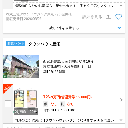
掲載物件以外のお部屋もご紹介出来ます。明るく元気なスタッフが
丁寧にご対応させていただきます。オンラインで見学・接客可能で
株式会社タウンハウジング東京 花小金井店
す！お気軽にお問い合わせ下さい☆★
詳細を見る
情報更新日
2026/08/08
残り7件を表示する
タウンハウス豊栄
賃貸アパート
西武池袋線/大泉学園駅 徒歩16分
東京都練馬区大泉学園町３丁目
築16年
2階建
12.5
万円
(管理費等：5,000円)
敷
なし
礼
なし
1階
2LDK
60.11m²
画像：20枚
内見のご予約先は【タウンハウジング】になります★★お間違いな
く♪