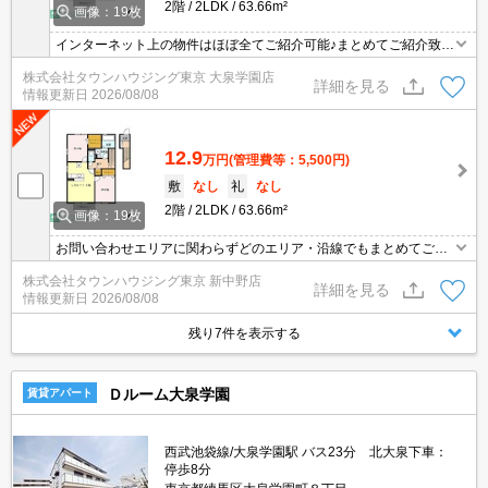
2階
2LDK
63.66m²
画像：19枚
インターネット上の物件はほぼ全てご紹介可能♪まとめてご紹介致し
ます♪お気軽にお問合せください！お部屋探しはタウンハウジングま
株式会社タウンハウジング東京 大泉学園店
で☆新着情報毎日更新☆
詳細を見る
情報更新日
2026/08/08
12.9
万円
(管理費等：5,500円)
敷
なし
礼
なし
2階
2LDK
63.66m²
画像：19枚
お問い合わせエリアに関わらずどのエリア・沿線でもまとめてご紹
介可能です！！迷われている場合はますご相談くださいませ。
株式会社タウンハウジング東京 新中野店
詳細を見る
情報更新日
2026/08/08
残り7件を表示する
Ｄルーム大泉学園
賃貸アパート
西武池袋線/大泉学園駅 バス23分 北大泉下車：
停歩8分