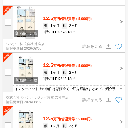
12.5
万円
(管理費等：5,000円)
敷
1ヶ月
礼
2ヶ月
1階
1LDK
43.18m²
画像：14枚
シンクロ株式会社 池袋店
詳細を見る
情報更新日
2026/08/07
12.5
万円
(管理費等：5,000円)
敷
1ヶ月
礼
2ヶ月
1階
1LDK
43.18m²
画像：28枚
インターネット上の物件はほぼ全てご紹介可能♪まとめてご紹介致し
ます♪お気軽にお問合せください！お部屋探しはタウンハウジングま
株式会社タウンハウジング東京 吉祥寺店
で☆新着情報毎日更新☆
詳細を見る
情報更新日
2026/08/07
12.5
万円
(管理費等：5,000円)
敷
1ヶ月
礼
2ヶ月