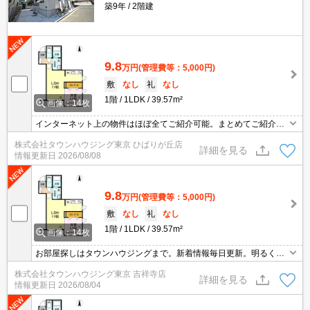
築9年
2階建
9.8
万円
(管理費等：5,000円)
敷
なし
礼
なし
1階
1LDK
39.57m²
画像：14枚
インターネット上の物件はほぼ全てご紹介可能。まとめてご紹介致
します。お気軽にお問合せください。お部屋探しは情報量地域ナン
株式会社タウンハウジング東京 ひばりが丘店
バー1のタウンハウジングまで。
詳細を見る
情報更新日
2026/08/08
9.8
万円
(管理費等：5,000円)
敷
なし
礼
なし
1階
1LDK
39.57m²
画像：14枚
お部屋探しはタウンハウジングまで。新着情報毎日更新。明るく元
気なスタッフがお待ちしております。
株式会社タウンハウジング東京 吉祥寺店
詳細を見る
情報更新日
2026/08/04