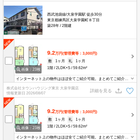
西武池袋線/大泉学園駅 徒歩30分
東京都練馬区大泉学園町８丁目
築28年
2階建
9.2
万円
(管理費等：3,000円)
敷
1ヶ月
礼
1ヶ月
1階
2LDK+S
59.62m²
画像：23枚
インターネット上の物件はほぼ全てご紹介可能。まとめてご紹介致
します。お気軽にお問合せください。お部屋探しは情報量地域ナン
株式会社タウンハウジング東京 大泉学園店
バー1のタウンハウジングまで。
詳細を見る
情報更新日
2026/08/07
9.2
万円
(管理費等：3,000円)
敷
1ヶ月
礼
1ヶ月
1階
2LDK+S
59.62m²
画像：23枚
インターネット上の物件はほぼ全てご紹介可能。まとめてご紹介致