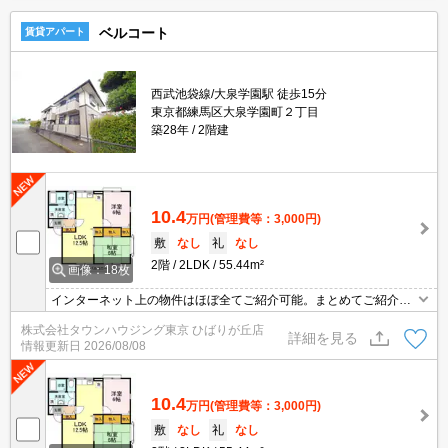
ベルコート
賃貸アパート
西武池袋線/大泉学園駅 徒歩15分
東京都練馬区大泉学園町２丁目
築28年
2階建
10.4
万円
(管理費等：3,000円)
敷
なし
礼
なし
2階
2LDK
55.44m²
画像：18枚
インターネット上の物件はほぼ全てご紹介可能。まとめてご紹介致
します。お気軽にお問合せください。お部屋探しは情報量地域ナン
株式会社タウンハウジング東京 ひばりが丘店
バー1のタウンハウジングまで。
詳細を見る
情報更新日
2026/08/08
10.4
万円
(管理費等：3,000円)
敷
なし
礼
なし