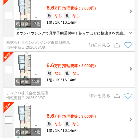
6.6
万円
(管理費等：3,000円)
敷
なし
礼
なし
1階
1K
16.14m²
画像：17枚
タウンハウジングで見学予約受付中！暮らすほどに快適さを実感で
きる設備仕様！駅前商業施設の多さ！日常の買い物に便利！
株式会社タウンハウジング東京 練馬店
詳細を見る
情報更新日
2026/08/08
6.6
万円
(管理費等：3,000円)
敷
なし
礼
なし
1階
1K
16.14m²
画像：11枚
シンクロ株式会社 池袋店
詳細を見る
情報更新日
2026/08/07
6.6
万円
(管理費等：3,000円)
敷
なし
礼
なし
1階
1K
16.14m²
画像：17枚