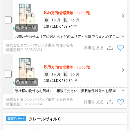
8.5
万円
(管理費等：3,000円)
敷
1ヶ月
礼
1ヶ月
1階
1LDK
39.74m²
画像：2枚
お問い合わせエリアに関わらずどのエリア・沿線でもまとめてご紹
介可能です！！迷われている場合はますご相談くださいませ。
株式会社タウンハウジング東京 阿佐ヶ谷店
詳細を見る
情報更新日
2026/08/04
8.5
万円
(管理費等：3,000円)
敷
1ヶ月
礼
1ヶ月
1階
1LDK
39.74m²
画像：2枚
他社様の物件もお気軽にご相談ください。掲載物件以外のお部屋も
ご紹介出来ます。明るく元気なスタッフが丁寧にご対応させていた
株式会社タウンハウジング東京 上石神井店
だきます。当店ならオンラインで見学・接客可能です！お気軽にお
詳細を見る
情報更新日
2026/08/04
問い合わせ下さい☆★
クレールヴィルＣ
賃貸アパート