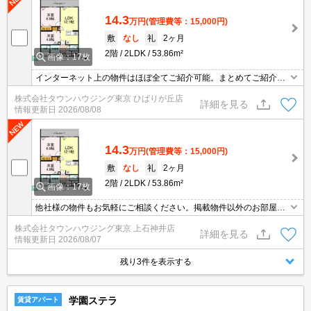
14.3
万円
(管理費等：15,000円)
敷
なし
礼
2ヶ月
2階
2LDK
53.86m²
画像：17枚
インターネット上の物件はほぼ全てご紹介可能。まとめてご紹介致
します。お気軽にお問合せください。お部屋探しは情報量地域ナン
株式会社タウンハウジング東京 ひばりが丘店
バー1のタウンハウジングまで。
詳細を見る
情報更新日
2026/08/08
14.3
万円
(管理費等：15,000円)
敷
なし
礼
2ヶ月
2階
2LDK
53.86m²
画像：17枚
他社様の物件もお気軽にご相談ください。掲載物件以外のお部屋も
ご紹介出来ます。明るく元気なスタッフが丁寧にご対応させていた
株式会社タウンハウジング東京 上石神井店
だきます。当店ならオンラインで見学・接客可能です！お気軽にお
詳細を見る
情報更新日
2026/08/07
問い合わせ下さい☆★
残り3件を表示する
学園ステラ
賃貸アパート