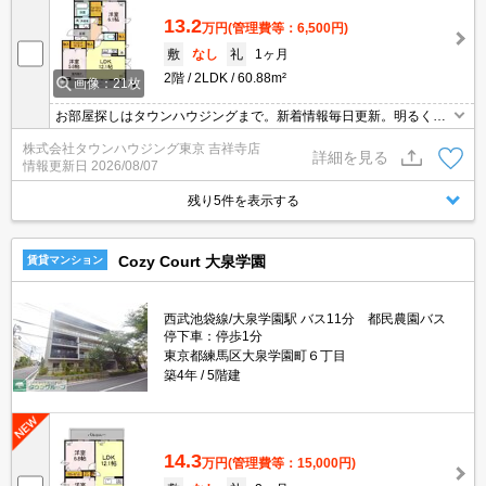
13.2
万円
(管理費等：6,500円)
敷
なし
礼
1ヶ月
2階
2LDK
60.88m²
画像：21枚
お部屋探しはタウンハウジングまで。新着情報毎日更新。明るく元
気なスタッフがお待ちしております。
株式会社タウンハウジング東京 吉祥寺店
詳細を見る
情報更新日
2026/08/07
残り5件を表示する
Cozy Court 大泉学園
賃貸マンション
西武池袋線/大泉学園駅 バス11分 都民農園バス
停下車：停歩1分
東京都練馬区大泉学園町６丁目
築4年
5階建
14.3
万円
(管理費等：15,000円)