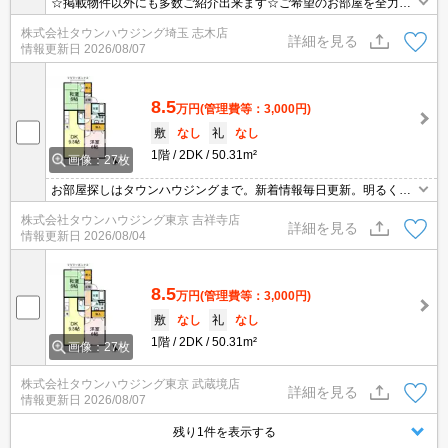
☆掲載物件以外にも多数ご紹介出来ます☆ご希望のお部屋を全力で
お探しさせて頂きます♪
株式会社タウンハウジング埼玉 志木店
詳細を見る
情報更新日
2026/08/07
8.5
万円
(管理費等：3,000円)
敷
なし
礼
なし
1階
2DK
50.31m²
画像：27枚
お部屋探しはタウンハウジングまで。新着情報毎日更新。明るく元
気なスタッフがお待ちしております。
株式会社タウンハウジング東京 吉祥寺店
詳細を見る
情報更新日
2026/08/04
8.5
万円
(管理費等：3,000円)
敷
なし
礼
なし
1階
2DK
50.31m²
画像：27枚
株式会社タウンハウジング東京 武蔵境店
詳細を見る
情報更新日
2026/08/07
残り1件を表示する