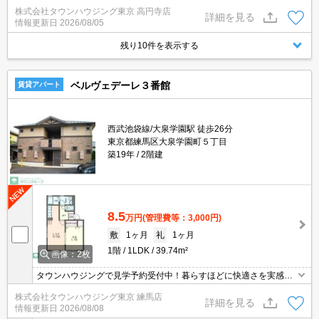
スフリーな暮らしを楽しむ！住むほどに愛着が深まる暮らしやすい
株式会社タウンハウジング東京 高円寺店
街！！
詳細を見る
情報更新日
2026/08/05
残り10件を表示する
ベルヴェデーレ３番館
賃貸アパート
西武池袋線/大泉学園駅 徒歩26分
東京都練馬区大泉学園町５丁目
築19年
2階建
8.5
万円
(管理費等：3,000円)
敷
1ヶ月
礼
1ヶ月
1階
1LDK
39.74m²
画像：2枚
タウンハウジングで見学予約受付中！暮らすほどに快適さを実感で
きる設備仕様！駅前商業施設の多さ！日常の買い物に便利！
株式会社タウンハウジング東京 練馬店
詳細を見る
情報更新日
2026/08/08