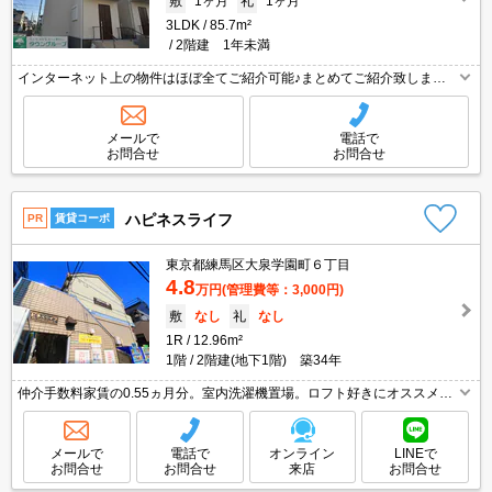
敷
1ヶ月
礼
1ヶ月
3LDK
85.7m²
2階建 1年未満
インターネット上の物件はほぼ全てご紹介可能♪まとめてご紹介致します♪
お気軽にお問合せください！お部屋探しはタウンハウジングまで☆新着情
報毎日更新☆
メールで
電話で
お問合せ
お問合せ
ハピネスライフ
PR
賃貸コーポ
東京都練馬区大泉学園町６丁目
4.8
万円
(管理費等：3,000円)
敷
なし
礼
なし
1R
12.96m²
1階
2階建(地下1階) 築34年
仲介手数料家賃の0.55ヵ月分。室内洗濯機置場。ロフト好きにオススメ。
退去時の清掃費実費。コンビニへ徒歩9分(720m)。スーパーへ徒歩8分(60
0m)。
メールで
電話で
オンライン
LINEで
お問合せ
お問合せ
来店
お問合せ