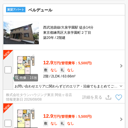
ベルデュール
賃貸アパート
西武池袋線/大泉学園駅 徒歩14分
東京都練馬区大泉学園町２丁目
築20年
2階建
12.9
万円
(管理費等：5,500円)
敷
なし
礼
なし
2階
2LDK
63.66m²
画像：19枚
お問い合わせエリアに関わらずどのエリア・沿線でもまとめてご紹
介可能です！！迷われている場合はますご相談くださいませ。
株式会社タウンハウジング東京 阿佐ヶ谷店
詳細を見る
情報更新日
2026/08/08
12.9
万円
(管理費等：5,500円)
敷
なし
礼
なし