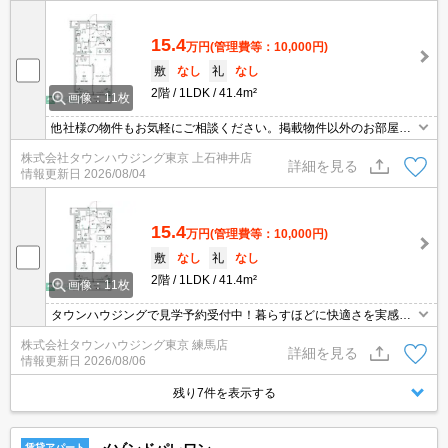
15.4
万円
(管理費等：10,000円)
敷
なし
礼
なし
2階
1LDK
41.4m²
画像：11枚
他社様の物件もお気軽にご相談ください。掲載物件以外のお部屋も
ご紹介出来ます。明るく元気なスタッフが丁寧にご対応させていた
株式会社タウンハウジング東京 上石神井店
だきます。当店ならオンラインで見学・接客可能です！お気軽にお
詳細を見る
情報更新日
2026/08/04
問い合わせ下さい☆★
15.4
万円
(管理費等：10,000円)
敷
なし
礼
なし
2階
1LDK
41.4m²
画像：11枚
タウンハウジングで見学予約受付中！暮らすほどに快適さを実感で
きる設備仕様！駅前商業施設の多さ！日常の買い物に便利！
株式会社タウンハウジング東京 練馬店
詳細を見る
情報更新日
2026/08/06
残り7件を表示する
賃貸アパート