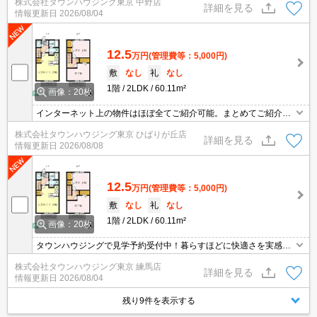
株式会社タウンハウジング東京 中野店
詳細を見る
情報更新日
2026/08/04
12.5
万円
(管理費等：5,000円)
敷
なし
礼
なし
1階
2LDK
60.11m²
画像：20枚
インターネット上の物件はほぼ全てご紹介可能。まとめてご紹介致
します。お気軽にお問合せください。お部屋探しは情報量地域ナン
株式会社タウンハウジング東京 ひばりが丘店
バー1のタウンハウジングまで。
詳細を見る
情報更新日
2026/08/08
12.5
万円
(管理費等：5,000円)
敷
なし
礼
なし
1階
2LDK
60.11m²
画像：20枚
タウンハウジングで見学予約受付中！暮らすほどに快適さを実感で
きる設備仕様！駅前商業施設の多さ！日常の買い物に便利！
株式会社タウンハウジング東京 練馬店
詳細を見る
情報更新日
2026/08/04
残り9件を表示する