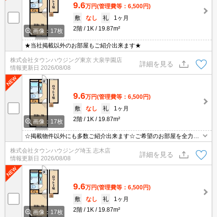
9.6
万円
(管理費等：6,500円)
敷
なし
礼
1ヶ月
2階
1K
19.87m²
画像：17枚
★当社掲載以外のお部屋もご紹介出来ます★
株式会社タウンハウジング東京 大泉学園店
詳細を見る
情報更新日
2026/08/08
9.6
万円
(管理費等：6,500円)
敷
なし
礼
1ヶ月
2階
1K
19.87m²
画像：17枚
☆掲載物件以外にも多数ご紹介出来ます☆ご希望のお部屋を全力で
お探しさせて頂きます♪
株式会社タウンハウジング埼玉 志木店
詳細を見る
情報更新日
2026/08/08
9.6
万円
(管理費等：6,500円)
敷
なし
礼
1ヶ月
2階
1K
19.87m²
画像：17枚