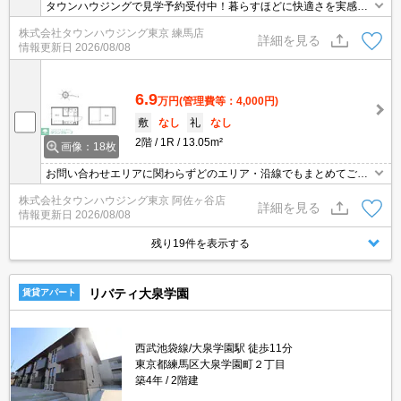
タウンハウジングで見学予約受付中！暮らすほどに快適さを実感で
きる設備仕様！駅前商業施設の多さ！日常の買い物に便利！
株式会社タウンハウジング東京 練馬店
詳細を見る
情報更新日
2026/08/08
6.9
万円
(管理費等：4,000円)
敷
なし
礼
なし
2階
1R
13.05m²
画像：18枚
お問い合わせエリアに関わらずどのエリア・沿線でもまとめてご紹
介可能です！！迷われている場合はますご相談くださいませ。
株式会社タウンハウジング東京 阿佐ヶ谷店
詳細を見る
情報更新日
2026/08/08
残り19件を表示する
リバティ大泉学園
賃貸アパート
西武池袋線/大泉学園駅 徒歩11分
東京都練馬区大泉学園町２丁目
築4年
2階建