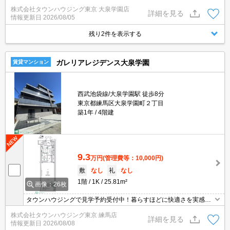
株式会社タウンハウジング東京 大泉学園店
詳細を見る
情報更新日
2026/08/05
残り2件を表示する
ガレリアレジデンス大泉学園
賃貸マンション
西武池袋線/大泉学園駅 徒歩8分
東京都練馬区大泉学園町２丁目
築1年
4階建
9.3
万円
(管理費等：10,000円)
敷
なし
礼
なし
1階
1K
25.81m²
画像：26枚
タウンハウジングで見学予約受付中！暮らすほどに快適さを実感で
きる設備仕様！駅前商業施設の多さ！日常の買い物に便利！
株式会社タウンハウジング東京 練馬店
詳細を見る
情報更新日
2026/08/08