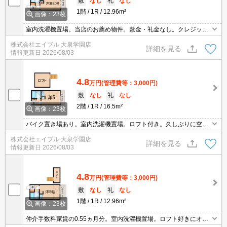
敷
なし
礼
なし
1階
1R
12.96m²
画像：23枚
室内洗濯機置場。当店のお薦め物件。敷金・礼金なし。クレジット
で家賃支払可。仲介手数料家賃の0.55ヵ月分。
株式会社エイブル 大泉学園店
詳細を見る
情報更新日
2026/08/03
4.8
万円
(管理費等：3,000円)
敷
なし
礼
なし
2階
1R
16.5m²
画像：23枚
バイク置き場あり。室内洗濯機置場。ロフト付き。久しぶりに空き
ました。オススメ物件。
株式会社エイブル 大泉学園店
詳細を見る
情報更新日
2026/08/03
4.8
万円
(管理費等：3,000円)
敷
なし
礼
なし
1階
1R
12.96m²
画像：23枚
仲介手数料家賃の0.55ヵ月分。室内洗濯機置場。ロフト好きにオス