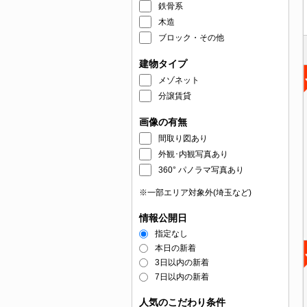
鉄骨系
木造
ブロック・その他
建物タイプ
メゾネット
分譲賃貸
画像の有無
間取り図あり
外観･内観写真あり
360° パノラマ写真あり
※一部エリア対象外(埼玉など)
情報公開日
指定なし
本日の新着
3日以内の新着
7日以内の新着
人気のこだわり条件