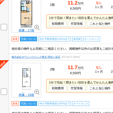
11.2
なし
万円
1階
1ヶ月
2
6,500円
1分で完結！聞きたい項目を選んでかんたん無
初期費用
空室情報
これと似た物件
画像：17枚
新着
写真いろいろ
仲介手数料家賃の55%以下
角部屋
オートロック
株式会社タウンハウジング東京 阿佐ヶ谷店
(03-3317-3300)
11.7
なし
万円
2階
1ヶ月
2
6,500円
1分で完結！聞きたい項目を選んでかんたん無
初期費用
空室情報
これと似た物件
画像：16枚
新着
写真いろいろ
仲介手数料家賃の55%以下
オートロック