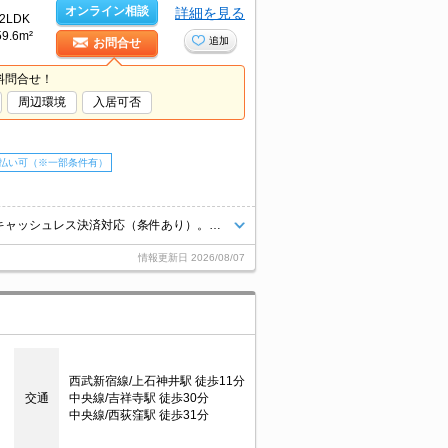
オンライン相談
詳細を見る
2LDK
59.6m²
追加
お問合せ
料問合せ！
周辺環境
入居可否
払い可（※一部条件有）
SECOM入ってます。清掃費実費。J:COM InMyRoom対応。契約金・家賃キャッシュレス決済対応（条件あり）。コンビニが近く(150m)買物便利。2路線利用できて通勤便利。
情報更新日
2026/08/07
西武新宿線/上石神井駅 徒歩11分
交通
中央線/吉祥寺駅 徒歩30分
中央線/西荻窪駅 徒歩31分