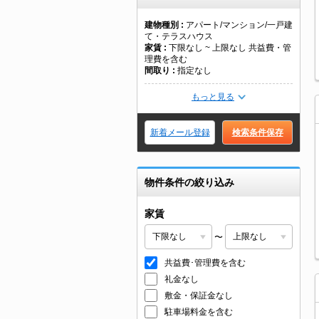
建物種別
アパート/マンション/一戸建
て・テラスハウス
家賃
下限なし ~ 上限なし 共益費・管
理費を含む
間取り
指定なし
もっと見る
新着メール登録
検索条件保存
物件条件の絞り込み
家賃
〜
共益費･管理費を含む
礼金なし
敷金・保証金なし
駐車場料金を含む