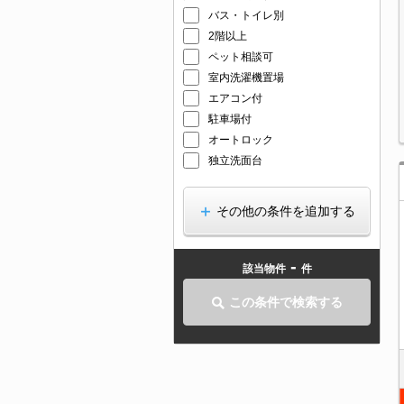
バス・トイレ別
2階以上
ペット相談可
室内洗濯機置場
エアコン付
駐車場付
オートロック
独立洗面台
その他の条件を追加する
-
該当物件
件
この条件で検索する