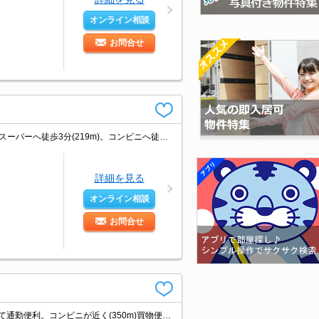
オンライン相談
お問合せ
1年未満の解約時、違約金1ヶ月分発生。水道料金月4,400円。外国籍の方入居可。スーパーへ徒歩3分(219m)。コンビニへ徒歩3分(177m)。
詳細を見る
オンライン相談
お問合せ
契約金・家賃キャッシュレス決済対応（条件あり）。J:COM対応。2路線利用できて通勤便利。コンビニが近く(350m)買物便利。静かな環境でリモートワークにも安心。当店のお薦め物件。