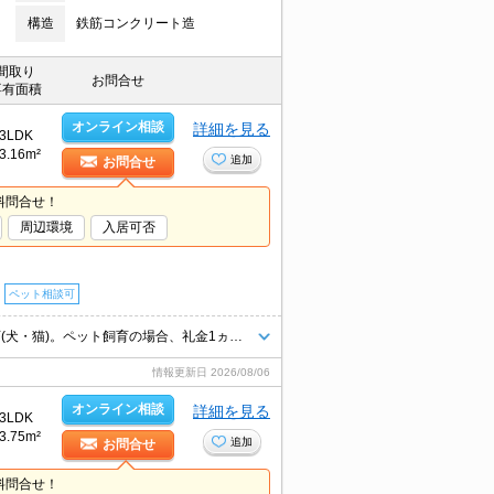
構造
鉄筋コンクリート造
間取り
お問合せ
専有面積
オンライン相談
詳細を見る
3LDK
3.16m²
追加
お問合せ
料問合せ！
周辺環境
入居可否
ペット相談可
システムキッチン。エアコン4基付き。角部屋。室内洗濯機置場。ペット可(犬・猫)。ペット飼育の場合、礼金1ヵ月分増。
情報更新日
2026/08/06
オンライン相談
詳細を見る
3LDK
3.75m²
追加
お問合せ
料問合せ！