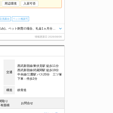
周辺環境
入居可否
立洗面台
ペット相談可
スーパーへ徒歩5分(360ｍ)。エアコン4基付き。独立洗面台。ペット可(犬のみ)。ペット飼育の場合、礼金1ヵ月分増。
情報更新日
2026/08/06
西武新宿線/東伏見駅 徒歩11分
西武新宿線/武蔵関駅 徒歩19分
交通
中央線/三鷹駅 バス20分 三ツ塚
下車：停歩2分
構造
鉄骨造
間取り
お問合せ
専有面積