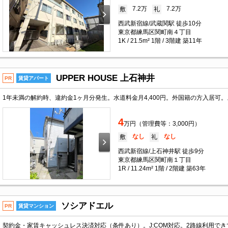
7.2万
7.2万
敷
礼
西武新宿線/武蔵関駅 徒歩10分
東京都練馬区関町南４丁目
1K / 21.5m² 1階 / 3階建 築11年
UPPER HOUSE 上石神井
PR
賃貸アパート
4
万円（管理費等：3,000円）
なし
なし
敷
礼
西武新宿線/上石神井駅 徒歩9分
東京都練馬区関町南１丁目
1R / 11.24m² 1階 / 2階建 築63年
ソシアドエル
PR
賃貸マンション