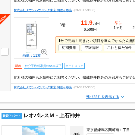
株式会社タウンハウジング東京 阿佐ヶ谷店
(03-3317-3300)
11.9
なし
万円
3階
1ヶ月
2
6,500円
1分で完結！聞きたい項目を選んでかんたん無
初期費用
空室情報
これと似た物件
画像：11枚
新着
仲介手数料家賃の55%以下
オートロック
株式会社タウンハウジング東京 阿佐ヶ谷店
(03-3317-3300)
残り25件を表示する
レオパレスＭ・上石神井
賃貸アパート
東京都練馬区関町南１丁目
住所