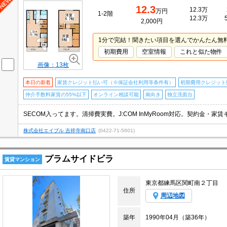
12.3
12.3万
万円
1-2階
12.3万
2,000円
1分で完結！聞きたい項目を選んでかんたん無
初期費用
空室情報
これと似た物件
画像：13枚
本日の新着
家賃クレジット払い可（※保証会社利用等条件有）
初期費用クレジット
仲介手数料家賃の55%以下
オンライン相談可能
南向き
独立洗面台
株式会社エイブル 吉祥寺南口店
(0422-71-5601)
プラムサイドビラ
賃貸マンション
東京都練馬区関町南２丁目
住所
周辺地図
築年
1990年04月（築36年）