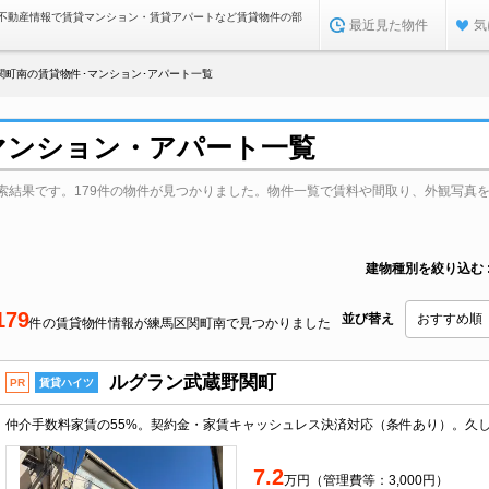
不動産情報で賃貸マンション・賃貸アパートなど賃貸物件の部
最近見た物件
気
関町南の賃貸物件･マンション･アパート一覧
マンション・アパート一覧
索結果です。179件の物件が見つかりました。物件一覧で賃料や間取り、外観写真
建物種別を絞り込む
179
並び替え
件の賃貸物件情報が練馬区関町南で見つかりました
ルグラン武蔵野関町
PR
賃貸ハイツ
7.2
万円（管理費等：3,000円）