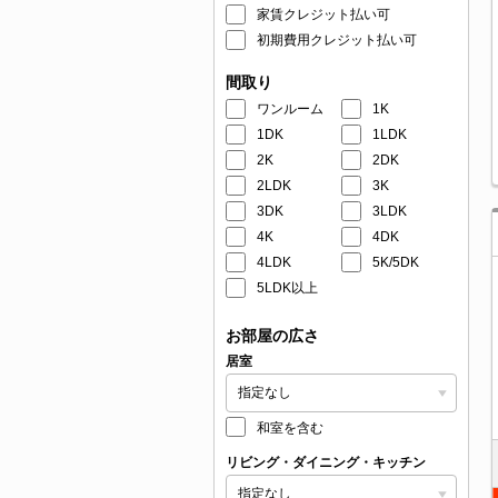
家賃クレジット払い可
初期費用クレジット払い可
間取り
ワンルーム
1K
1DK
1LDK
2K
2DK
2LDK
3K
3DK
3LDK
4K
4DK
4LDK
5K/5DK
5LDK以上
お部屋の広さ
居室
和室を含む
リビング・ダイニング・キッチン