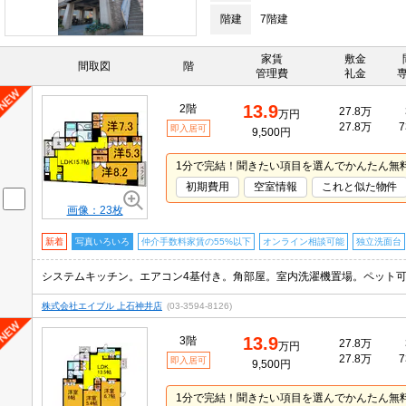
階建
7階建
家賃
敷金
間取図
階
管理費
礼金
13.9
2階
27.8万
万円
27.8万
7
即入居可
9,500円
1分で完結！聞きたい項目を選んでかんたん無
初期費用
空室情報
これと似た物件
画像：23枚
新着
写真いろいろ
仲介手数料家賃の55%以下
オンライン相談可能
独立洗面台
株式会社エイブル 上石神井店
(03-3594-8126)
13.9
3階
27.8万
万円
27.8万
7
即入居可
9,500円
1分で完結！聞きたい項目を選んでかんたん無