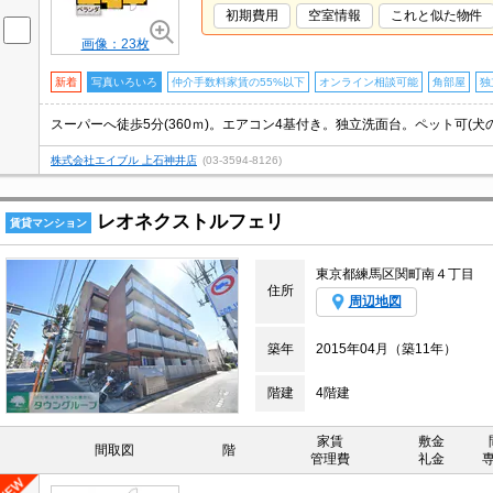
初期費用
空室情報
これと似た物件
画像：23枚
新着
写真いろいろ
仲介手数料家賃の55%以下
オンライン相談可能
角部屋
独
株式会社エイブル 上石神井店
(03-3594-8126)
レオネクストルフェリ
賃貸マンション
東京都練馬区関町南４丁目
住所
周辺地図
築年
2015年04月（築11年）
階建
4階建
家賃
敷金
間取図
階
管理費
礼金