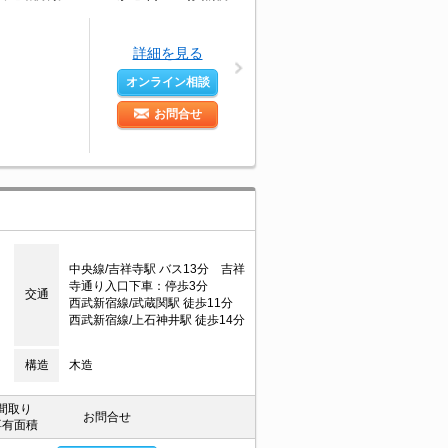
詳細を見る
オンライン相談
お問合せ
中央線/吉祥寺駅 バス13分 吉祥
寺通り入口下車：停歩3分
交通
西武新宿線/武蔵関駅 徒歩11分
西武新宿線/上石神井駅 徒歩14分
構造
木造
間取り
お問合せ
専有面積