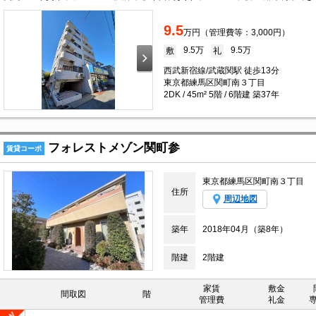
9.5
万円（管理費等：3,000円）
9.5万
9.5万
敷
礼
西武新宿線/武蔵関駅 徒歩13分
東京都練馬区関町南３丁目
2DK / 45m² 5階 / 6階建 築37年
フォレストメゾン関町参
賃貸コーポ
東京都練馬区関町南３丁目
住所
周辺地図
築年
2018年04月（築8年）
階建
2階建
家賃
敷金
間取図
階
管理費
礼金