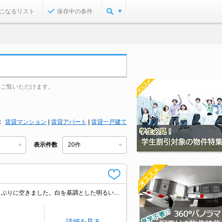
になるリスト
保存中の条件
をご覧いただけます。
賃貸マンション
|
賃貸アパート
|
賃貸一戸建て
表示件数
仲介手数料家賃の55%。契約金・家賃キャッシュレス決済対応（条件あり）。久しぶりに空きました。白を基調とした明るい室内。南向きで日当り良好。シャワー付独立洗面台。浴室暖房乾燥機付。当社オススメの物件。
詳細を見る