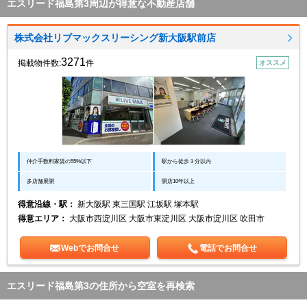
エスリード福島第3周辺が得意な不動産店舗
株式会社リブマックスリーシング新大阪駅前店
3271
掲載物件数:
件
オススメ
仲介手数料家賃の55%以下
駅から徒歩３分以内
多店舗展開
開店10年以上
得意沿線・駅：
新大阪駅 東三国駅 江坂駅 塚本駅
得意エリア：
大阪市西淀川区 大阪市東淀川区 大阪市淀川区 吹田市
Webでお問合せ
電話でお問合せ
エスリード福島第3の住所から空室を再検索