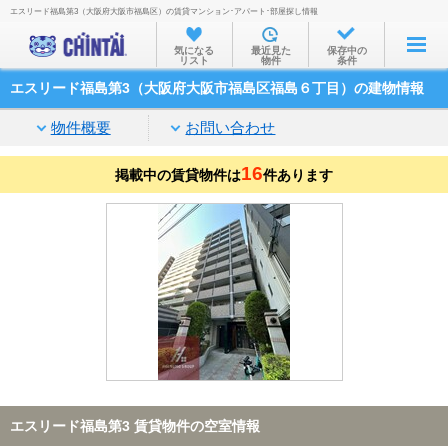
エスリード福島第3（大阪府大阪市福島区）の賃貸マンション･アパート･部屋探し情報
お部屋を探す
気になる
最近見た
保存中の
リスト
物件
条件
沿線・駅から
エスリード福島第3（大阪府大阪市福島区福島６丁目）の建物情報
住所から
物件概要
お問い合わせ
家賃相場から
16
掲載中の賃貸物件は
通勤通学時間から
件あります
物件特集から
不動産会社から
TOP
エスリード福島第3 賃貸物件の空室情報