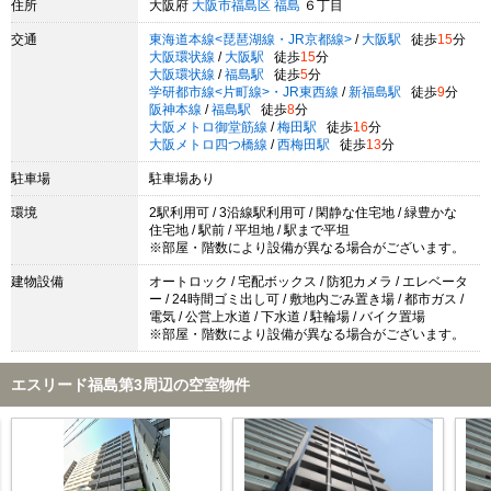
住所
大阪府
大阪市福島区
福島
６丁目
交通
東海道本線<琵琶湖線・JR京都線>
/
大阪駅
徒歩
15
分
大阪環状線
/
大阪駅
徒歩
15
分
大阪環状線
/
福島駅
徒歩
5
分
学研都市線<片町線>・JR東西線
/
新福島駅
徒歩
9
分
阪神本線
/
福島駅
徒歩
8
分
大阪メトロ御堂筋線
/
梅田駅
徒歩
16
分
大阪メトロ四つ橋線
/
西梅田駅
徒歩
13
分
駐車場
駐車場あり
環境
2駅利用可 / 3沿線駅利用可 / 閑静な住宅地 / 緑豊かな
住宅地 / 駅前 / 平坦地 / 駅まで平坦
※部屋・階数により設備が異なる場合がございます。
建物設備
オートロック / 宅配ボックス / 防犯カメラ / エレベータ
ー / 24時間ゴミ出し可 / 敷地内ごみ置き場 / 都市ガス /
電気 / 公営上水道 / 下水道 / 駐輪場 / バイク置場
※部屋・階数により設備が異なる場合がございます。
エスリード福島第3周辺の空室物件