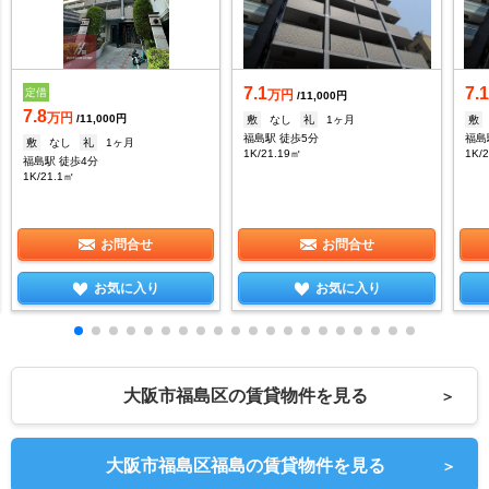
7.1
7.
定借
万円
/11,000円
7.8
万円
/11,000円
敷
なし
礼
1ヶ月
敷
福島駅 徒歩5分
福島
敷
なし
礼
1ヶ月
1K/21.19㎡
1K/
福島駅 徒歩4分
1K/21.1㎡
お問合せ
お問合せ
お気に入り
お気に入り
大阪市福島区の賃貸物件を見る
＞
大阪市福島区福島の賃貸物件を見る
＞