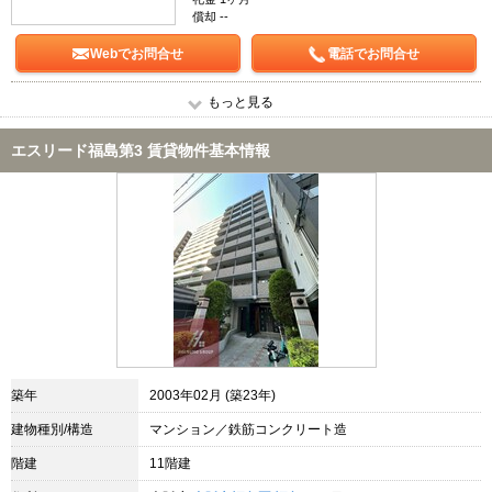
償却 --
Webでお問合せ
電話でお問合せ
もっと見る
エスリード福島第3 賃貸物件基本情報
築年
2003年02月 (築23年)
建物種別/構造
マンション／鉄筋コンクリート造
階建
11階建