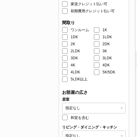
家賃クレジット払い可
初期費用クレジット払い可
間取り
ワンルーム
1K
1DK
1LDK
2K
2DK
2LDK
3K
3DK
3LDK
4K
4DK
4LDK
5K/5DK
5LDK以上
お部屋の広さ
居室
和室を含む
リビング・ダイニング・キッチン