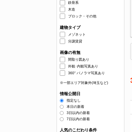
鉄骨系
木造
ブロック・その他
建物タイプ
メゾネット
分譲賃貸
画像の有無
間取り図あり
外観･内観写真あり
360° パノラマ写真あり
※一部エリア対象外(埼玉など)
情報公開日
指定なし
本日の新着
3日以内の新着
7日以内の新着
人気のこだわり条件