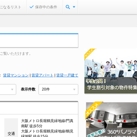
になるリスト
保存中の条件
ご覧いただけます。
賃貸マンション
|
賃貸アパート
|
賃貸一戸建て
表示件数
大阪メトロ長堀鶴見緑地線/門真
南駅 徒歩5分
大阪メトロ長堀鶴見緑地線/鶴見
交通
緑地駅 徒歩15分