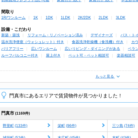
間取り
1R/ワンルーム
1K
1DK
1LDK
2K/2DK
2LDK
3LDK
設備・こだわり
新築・築浅
リフォーム・リノベーション済み
デザイナーズ
バス・ト
温水洗浄便座（ウォシュレット）付き
食器洗浄乾燥機（食洗機）付き
カ
バリアフリー
広いワンルーム
広いリビング・ダイニングがある
ベラ
ルーフバルコニー付き
屋上付き
ペット可・ペット相談可
楽器相談可
もっと見る
門真市にあるエリアで賃貸物件が見つかりました！
門真市
(1169件)
(133件)
(96件)
(74件)
野里町
栄町
三ツ島
(52件)
(45件)
(43件)
城垣町
末広町
本町