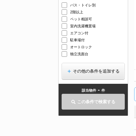
バス・トイレ別
2階以上
ペット相談可
室内洗濯機置場
エアコン付
駐車場付
オートロック
独立洗面台
その他の条件を追加する
-
該当物件
件
この条件で検索する