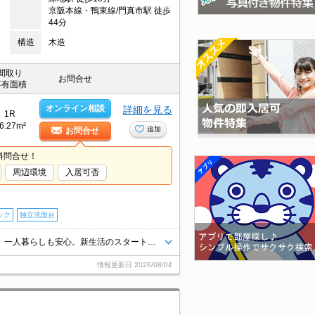
京阪本線・鴨東線/門真市駅 徒歩
44分
構造
木造
間取り
お問合せ
専有面積
オンライン相談
詳細を見る
1R
6.27m²
追加
お問合せ
料問合せ！
周辺環境
入居可否
ック
独立洗面台
追い焚き・エアコン・浴室乾燥機付きで設備充実！。オートロック付きで、一人暮らしも安心。新生活のスタートはここから。当店のお勧め物件です。ぜひお問い合わせください!。
情報更新日
2026/08/04