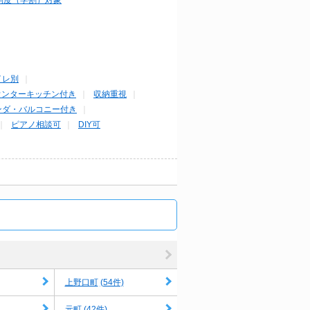
イレ別
ウンターキッチン付き
収納重視
ンダ・バルコニー付き
ピアノ相談可
DIY可
(54件)
上野口町
(42件)
元町