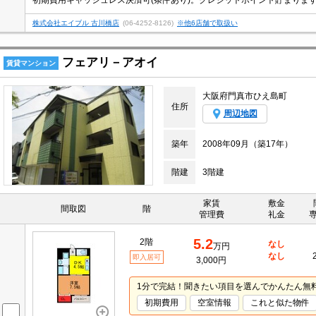
株式会社エイブル 古川橋店
(06-4252-8126)
※他6店舗で取扱い
フェアリ－アオイ
賃貸マンション
大阪府門真市ひえ島町
住所
周辺地図
築年
2008年09月（築17年）
階建
3階建
家賃
敷金
間取図
階
管理費
礼金
5.2
2階
なし
万円
なし
即入居可
3,000円
1分で完結！聞きたい項目を選んでかんたん無
初期費用
空室情報
これと似た物件