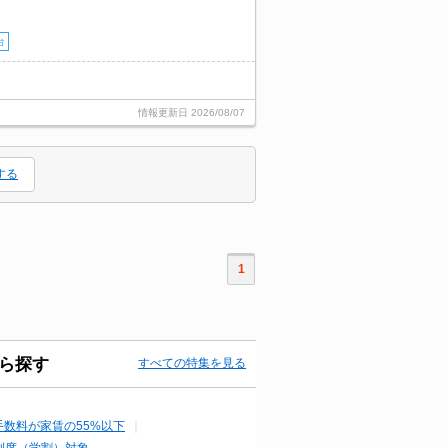
台
。
情報更新日
2026/08/07
する
1
ら探す
すべての特集を見る
手数料が家賃の55%以下
制度（学割）対象