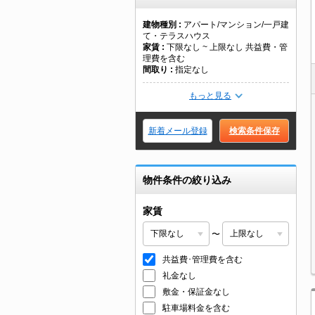
建物種別
アパート/マンション/一戸建
て・テラスハウス
家賃
下限なし ~ 上限なし 共益費・管
理費を含む
間取り
指定なし
もっと見る
新着メール登録
検索条件保存
物件条件の絞り込み
家賃
〜
共益費･管理費を含む
礼金なし
敷金・保証金なし
駐車場料金を含む