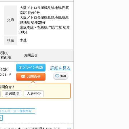
大阪メトロ長堀鶴見緑地線/門真
南駅 徒歩4分
大阪メトロ長堀鶴見緑地線/鶴見
交通
緑地駅 徒歩20分
京阪本線・鴨東線/門真市駅 徒歩
30分
構造
木造
間取り
お問合せ
専有面積
オンライン相談
詳細を見る
2DK
5.63m²
追加
お問合せ
料問合せ！
周辺環境
入居可否
ト払い可（※一部条件有）
台