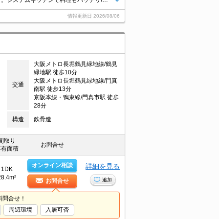
初期費用キャッシュレス決済可(条件あり)。クレジットポイント貯まります。システムキッチンで料理もバッチリ!。浴室乾燥もついてますよ。温水洗浄便座付き。J:COM1G Wi-Fi無料。
情報更新日
2026/08/06
大阪メトロ長堀鶴見緑地線/鶴見
緑地駅 徒歩10分
大阪メトロ長堀鶴見緑地線/門真
交通
南駅 徒歩13分
京阪本線・鴨東線/門真市駅 徒歩
28分
構造
鉄骨造
間取り
お問合せ
専有面積
オンライン相談
詳細を見る
1DK
28.4m²
追加
お問合せ
料問合せ！
周辺環境
入居可否