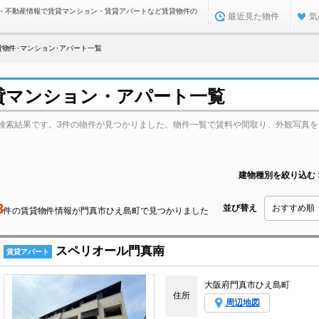
・不動産情報で賃貸マンション・賃貸アパートなど賃貸物件の
最近見た物件
気
物件･マンション･アパート一覧
貸マンション・アパート一覧
検索結果です。3件の物件が見つかりました。物件一覧で賃料や間取り、外観写真を
建物種別を絞り込む
3
並び替え
件の賃貸物件情報が門真市ひえ島町で見つかりました
スペリオール門真南
賃貸アパート
大阪府門真市ひえ島町
住所
周辺地図