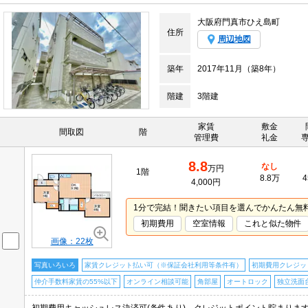
大阪府門真市ひえ島町
住所
周辺地図
築年
2017年11月（築8年）
階建
3階建
家賃
敷金
間取図
階
管理費
礼金
8.8
なし
万円
1階
8.8万
4
4,000円
1分で完結！聞きたい項目を選んでかんたん無
初期費用
空室情報
これと似た物件
画像：22枚
写真いろいろ
家賃クレジット払い可（※保証会社利用等条件有）
初期費用クレジッ
仲介手数料家賃の55%以下
オンライン相談可能
角部屋
オートロック
独立洗面