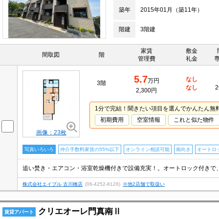
築年
2015年01月（築11年）
階建
3階建
家賃
敷金
間取図
階
管理費
礼金
5.7
なし
万円
3階
なし
2
2,300円
1分で完結！聞きたい項目を選んでかんたん無
初期費用
空室情報
これと似た物件
画像：23枚
写真いろいろ
仲介手数料家賃の55%以下
オンライン相談可能
南向き
オートロ
株式会社エイブル 古川橋店
(06-4252-8126)
※他2店舗で取扱い
クリエオーレ門真南Ⅱ
賃貸アパート