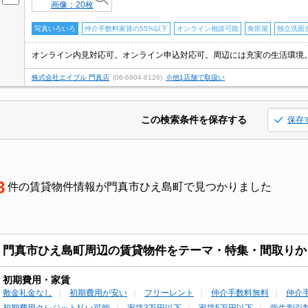
画像：20枚
写真いろいろ
仲介手数料家賃の55%以下
オンライン相談可能
角部屋
独立洗面
オンライン内見対応可。オンライン申込対応可。周辺には充実の生活環境
株式会社エイブル 門真店
(06-6904-8126)
※他1店舗で取扱い
この検索条件を保存する
保存
3
件の賃貸物件情報が門真市ひえ島町で見つかりました
門真市ひえ島町周辺の賃貸物件をテーマ・特集・間取りか
初期費用・家賃
敷金礼金なし
初期費用が安い
フリーレント
仲介手数料無料
仲介
初期費用クレジット払い可能
家賃3万円以下
家賃5万円以下
学生割引