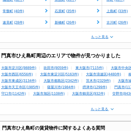
(40件)
(35件)
(33件)
常盤町
石原町
上島町
(28件)
(26件)
(26件)
速見町
新橋町
古川町
もっと見る
門真市ひえ島町周辺のエリアで物件が見つかりました
大阪市淀川区(9889件)
吹田市(9059件)
東大阪市(7115件)
大阪市中央区(
大阪市西区(6556件)
大阪市東淀川区(5163件)
大阪市浪速区(4480件)
枚
大阪市東成区(3134件)
大阪市都島区(2342件)
茨木市(2329件)
大阪市城
大阪市天王寺区(1985件)
寝屋川市(1984件)
摂津市(1299件)
門真市(11
守口市(1142件)
大阪市旭区(1108件)
大阪市鶴見区(932件)
交野市(843
四條畷市(370件)
生駒市(366件)
もっと見る
門真市ひえ島町の賃貸物件に関するよくある質問