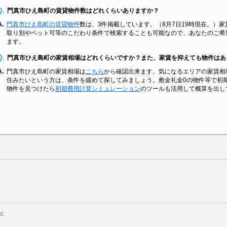
Q.
門真市ひえ島町の賃貸物件数はどれくらいありますか？
A.
門真市ひえ島町の賃貸物件
数は、3件掲載しています。（8月7日19時現在。）家
取り別やペット可等のこだわり条件で検索することも可能なので、あなたのご希
ます。
Q.
門真市ひえ島町の家賃相場はどれくらいですか？また、家賃を抑えても物件はあ
A.
門真市ひえ島町の家賃相場は
こちら
から確認出来ます。気になるエリアの家賃相
住みたいという方は、条件を緩めて探してみましょう。敷金礼金0の物件等で初
物件を見つけたら
初期費用計算シミュレーション
のツールも活用して概算を出し
ン