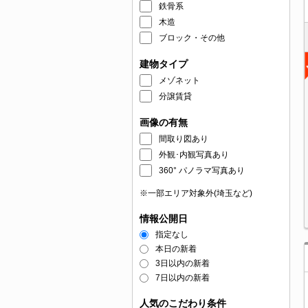
鉄骨系
木造
ブロック・その他
建物タイプ
メゾネット
分譲賃貸
画像の有無
間取り図あり
外観･内観写真あり
360° パノラマ写真あり
※一部エリア対象外(埼玉など)
情報公開日
指定なし
本日の新着
3日以内の新着
7日以内の新着
人気のこだわり条件