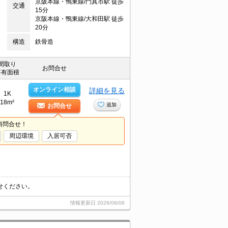
京阪本線・鴨東線/門真市駅 徒歩
交通
15分
京阪本線・鴨東線/大和田駅 徒歩
20分
構造
鉄骨造
間取り
お問合せ
専有面積
オンライン相談
詳細を見る
1K
18m²
追加
お問合せ
料問合せ！
周辺環境
入居可否
せください。
情報更新日
2026/08/06