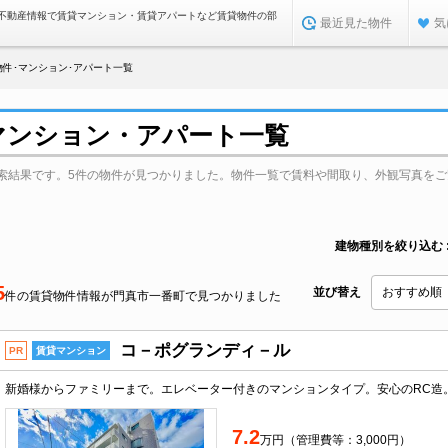
不動産情報で賃貸マンション・賃貸アパートなど賃貸物件の部
最近見た物件
気
件･マンション･アパート一覧
マンション・アパート一覧
索結果です。5件の物件が見つかりました。物件一覧で賃料や間取り、外観写真をご
建物種別を絞り込む
5
並び替え
件の賃貸物件情報が門真市一番町で見つかりました
コ－ポグランディ－ル
PR
賃貸マンション
7.2
万円（管理費等：3,000円）