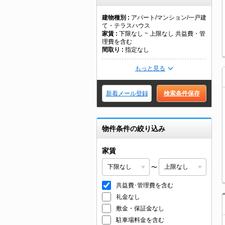
建物種別
アパート/マンション/一戸建
て・テラスハウス
家賃
下限なし ~ 上限なし 共益費・管
理費を含む
間取り
指定なし
もっと見る
新着メール登録
検索条件保存
物件条件の絞り込み
家賃
〜
共益費･管理費を含む
礼金なし
敷金・保証金なし
駐車場料金を含む