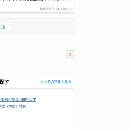
情報更新日
2026/08/02
する
1
探す
すべての特集を見る
手数料が家賃の55%以下
制度（学割）対象