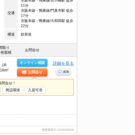
京阪本線・鴨東線/古川橋駅 徒歩
11分
京阪本線・鴨東線/門真市駅 徒歩
交通
17分
京阪本線・鴨東線/大和田駅 徒歩
22分
構造
鉄骨造
間取り
お問合せ
専有面積
オンライン相談
詳細を見る
1R
16m²
追加
お問合せ
料問合せ！
周辺環境
入居可否
情報更新日
2026/08/06