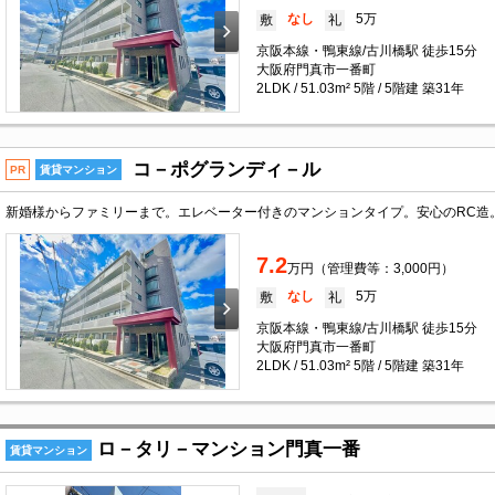
なし
5万
敷
礼
京阪本線・鴨東線/古川橋駅 徒歩15分
大阪府門真市一番町
2LDK / 51.03m² 5階 / 5階建 築31年
コ－ポグランディ－ル
PR
賃貸マンション
7.2
万円（管理費等：3,000円）
なし
5万
敷
礼
京阪本線・鴨東線/古川橋駅 徒歩15分
大阪府門真市一番町
2LDK / 51.03m² 5階 / 5階建 築31年
ロ－タリ－マンション門真一番
賃貸マンション