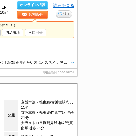
オンライン相談
詳細を見る
1R
16m²
追加
お問合せ
料問合せ！
周辺環境
入居可否
最寄り駅まで徒歩12分！。このお家賃でいいんですか?いいんです。とにかくお家賃を抑えたい方にオススメ!。初期費用も抑えれますよ。ぜひお問い合わせください!。
情報更新日
2026/08/01
京阪本線・鴨東線/古川橋駅 徒歩
15分
京阪本線・鴨東線/門真市駅 徒歩
交通
21分
大阪メトロ長堀鶴見緑地線/門真
南駅 徒歩23分