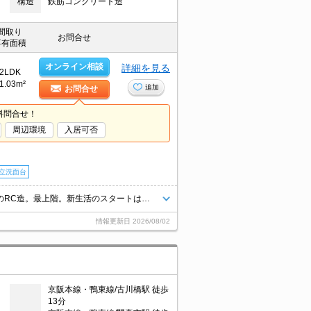
構造
鉄筋コンクリート造
間取り
お問合せ
専有面積
オンライン相談
詳細を見る
2LDK
1.03m²
追加
お問合せ
料問合せ！
周辺環境
入居可否
立洗面台
新婚様からファミリーまで。エレベーター付きのマンションタイプ。安心のRC造。最上階。新生活のスタートはここから。ぜひお問い合わせください!。
情報更新日
2026/08/02
京阪本線・鴨東線/古川橋駅 徒歩
13分