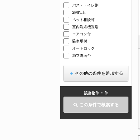
バス・トイレ別
2階以上
ペット相談可
室内洗濯機置場
エアコン付
駐車場付
オートロック
独立洗面台
その他の条件を追加する
-
該当物件
件
この条件で検索する