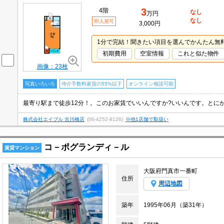
3
4階
なし
万円
なし
即入居可
3,000円
1分で完結！聞きたい項目を選んでかんたん無
初期費用
空室情報
これと似た物件
画像：23枚
写真いろいろ
仲介手数料家賃の55%以下
オンライン相談可能
株式会社エイブル 古川橋店
(06-4252-8126)
※他1店舗で取扱い
コ－ポグランディ－ル
賃貸マンション
大阪府門真市一番町
住所
周辺地図
築年
1995年06月（築31年）