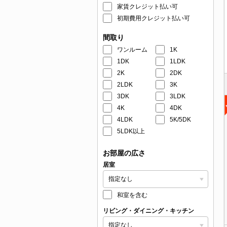
家賃クレジット払い可
初期費用クレジット払い可
間取り
ワンルーム
1K
1DK
1LDK
2K
2DK
2LDK
3K
3DK
3LDK
4K
4DK
4LDK
5K/5DK
5LDK以上
お部屋の広さ
居室
和室を含む
リビング・ダイニング・キッチン