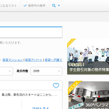
になるリスト
保存中の条件
覧いただけます。
賃貸マンション
|
賃貸アパート
|
賃貸一戸建て
表示件数
新婚様からファミリーまで。エレベーター付きのマンションタイプ。安心のRC造。最上階。新生活のスタートはここから。ぜひお問い合わせください!。
詳細を見る