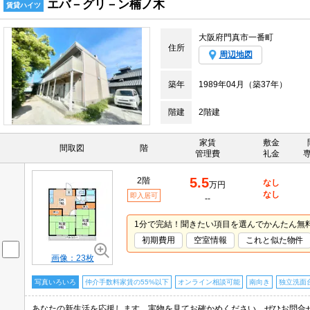
エバ－グリ－ン楠ノ木
賃貸ハイツ
大阪府門真市一番町
住所
周辺地図
築年
1989年04月（築37年）
階建
2階建
家賃
敷金
間取図
階
管理費
礼金
5.5
2階
なし
万円
なし
即入居可
--
1分で完結！聞きたい項目を選んでかんたん無
初期費用
空室情報
これと似た物件
画像：23枚
写真いろいろ
仲介手数料家賃の55%以下
オンライン相談可能
南向き
独立洗面