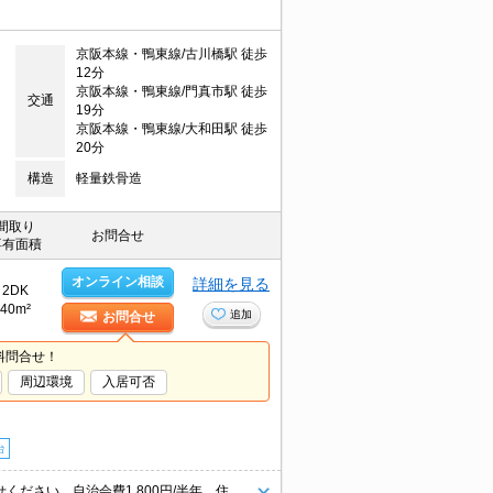
京阪本線・鴨東線/古川橋駅 徒歩
12分
京阪本線・鴨東線/門真市駅 徒歩
交通
19分
京阪本線・鴨東線/大和田駅 徒歩
20分
構造
軽量鉄骨造
間取り
お問合せ
専有面積
オンライン相談
詳細を見る
2DK
40m²
追加
お問合せ
料問合せ！
周辺環境
入居可否
台
あなたの新生活を応援します。実物を見てお確かめください。ぜひお問合せください。自治会費1,800円/半年。住環境も静かで安心ですよ。バス・トイレ別。室内に洗濯機置場あり。