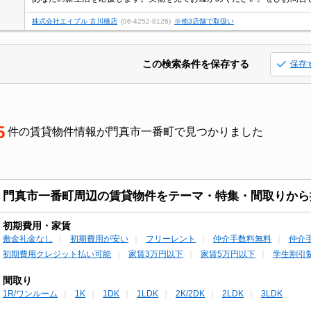
株式会社エイブル 古川橋店
(06-4252-8126)
※他3店舗で取扱い
この検索条件を保存する
保存
5
件の賃貸物件情報が門真市一番町で見つかりました
門真市一番町周辺の賃貸物件をテーマ・特集・間取りから
初期費用・家賃
敷金礼金なし
初期費用が安い
フリーレント
仲介手数料無料
仲介
初期費用クレジット払い可能
家賃3万円以下
家賃5万円以下
学生割引
間取り
1R/ワンルーム
1K
1DK
1LDK
2K/2DK
2LDK
3LDK