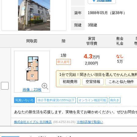
築年
1988年05月（築38年）
階建
3階建
家賃
敷金
間取図
階
管理費
礼金
4.3
1階
なし
万円
5万
即入居可
2,000円
1分で完結！聞きたい項目を選んでかんたん無
初期費用
空室情報
これと似た物件
画像：23枚
写真いろいろ
仲介手数料家賃の55%以下
オンライン相談可能
南向き
あなたの新生活を応援します。実物を見てお確かめください。ぜひお問合
株式会社エイブル 古川橋店
(06-4252-8126)
※他3店舗で取扱い