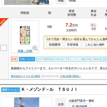
階建
5階建
家賃
敷金
間取図
階
管理費
礼金
7.2
なし
万円
5階
5万
5
3,000円
1分で完結！聞きたい項目を選んでかんたん無
初期費用
空室情報
これと似た物件
画像：23枚
新着
写真いろいろ
仲介手数料家賃の55%以下
オンライン相談可能
角部屋
独
株式会社エイブル 古川橋店
(06-4252-8126)
※他1店舗で取扱い
Ｋ・メゾンド－ル ＴＳＵＪＩ
賃貸マンション
大阪府門真市一番町
住所
周辺地図