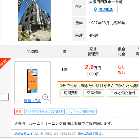
大阪府門真市一番町
住所
周辺地図
築年
1987年08月（築39年）
階建
4階建
家賃
敷金
間取図
階
管理費
礼金
2.9
なし
万円
1階
なし
3,000円
1分で完結！聞きたい項目を選んでかんたん無
初期費用
空室情報
これと似た物件
画像：7枚
新着
仲介手数料家賃の55%以下
オンライン相談可能
退去時、ルームクリーニング費用は実費でご負担願います。
株式会社エイブル 古川橋店
(06-4252-8126)
※他1店舗で取扱い