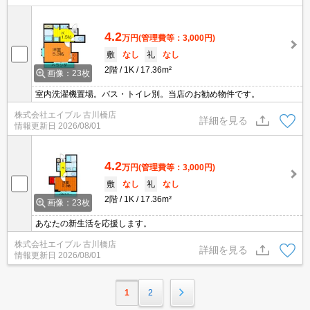
4.2
万円
(管理費等：3,000円)
敷
なし
礼
なし
2階
1K
17.36m²
画像：23枚
室内洗濯機置場。バス・トイレ別。当店のお勧め物件です。
株式会社エイブル 古川橋店
詳細を見る
情報更新日
2026/08/01
4.2
万円
(管理費等：3,000円)
敷
なし
礼
なし
2階
1K
17.36m²
画像：23枚
あなたの新生活を応援します。
株式会社エイブル 古川橋店
詳細を見る
情報更新日
2026/08/01
1
2