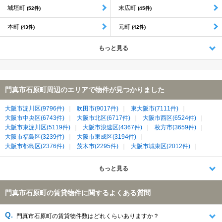
城垣町
末広町
(52件)
(45件)
本町
元町
(43件)
(42件)
もっと見る
門真市石原町周辺のエリアで物件が見つかりました
大阪市淀川区(9796件)
吹田市(9017件)
東大阪市(7111件)
大阪市中央区(6743件)
大阪市北区(6717件)
大阪市西区(6524件)
大阪市東淀川区(5119件)
大阪市浪速区(4367件)
枚方市(3659件)
大阪市福島区(3239件)
大阪市東成区(3194件)
大阪市都島区(2376件)
茨木市(2295件)
大阪市城東区(2012件)
寝屋川市(1988件)
大阪市天王寺区(1981件)
大阪市生野区(1980件)
摂津市(1296件)
門真市(1173件)
守口市(1149件)
もっと見る
大東市(1132件)
大阪市旭区(1108件)
大阪市鶴見区(938件)
交野市(811件)
大阪市大正区(495件)
生駒市(368件)
門真市石原町の賃貸物件に関するよくある質問
四條畷市(360件)
門真市石原町の賃貸物件数はどれくらいありますか？