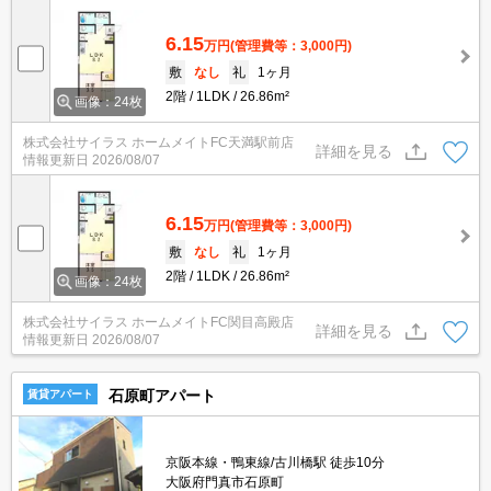
6.15
万円
(管理費等：3,000円)
敷
なし
礼
1ヶ月
2階
1LDK
26.86m²
画像：24枚
株式会社サイラス ホームメイトFC天満駅前店
詳細を見る
情報更新日
2026/08/07
6.15
万円
(管理費等：3,000円)
敷
なし
礼
1ヶ月
2階
1LDK
26.86m²
画像：24枚
株式会社サイラス ホームメイトFC関目高殿店
詳細を見る
情報更新日
2026/08/07
石原町アパート
賃貸アパート
京阪本線・鴨東線/古川橋駅 徒歩10分
大阪府門真市石原町