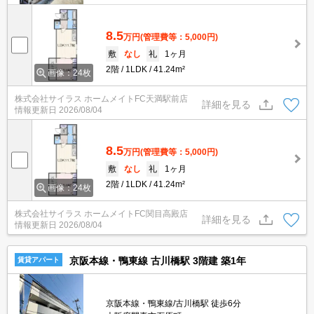
8.5
万円
(管理費等：5,000円)
敷
なし
礼
1ヶ月
2階
1LDK
41.24m²
画像：24枚
株式会社サイラス ホームメイトFC天満駅前店
詳細を見る
情報更新日
2026/08/04
8.5
万円
(管理費等：5,000円)
敷
なし
礼
1ヶ月
2階
1LDK
41.24m²
画像：24枚
株式会社サイラス ホームメイトFC関目高殿店
詳細を見る
情報更新日
2026/08/04
京阪本線・鴨東線 古川橋駅 3階建 築1年
賃貸アパート
京阪本線・鴨東線/古川橋駅 徒歩6分