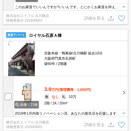
このお家賃でいいんですか?いいんです。とにかくお家賃を抑えた
い方にオススメ!。初期費用も抑えれますよ。最寄り駅まで徒歩10
株式会社エイブル 古川橋店
分！。ぜひお問い合わせください!。
詳細を見る
情報更新日
2026/08/01
ロイヤル石原Ａ棟
賃貸アパート
京阪本線・鴨東線/古川橋駅 徒歩10分
大阪府門真市石原町
築60年
2階建
3.9
万円
(管理費等：1,000円)
敷
なし
礼
10万
2階
1K
20m²
画像：23枚
2019年1月内装リノベーション済。あなたの新生活を応援します。
ぜひお問合せください。
株式会社エイブル 古川橋店
詳細を見る
情報更新日
2026/08/01