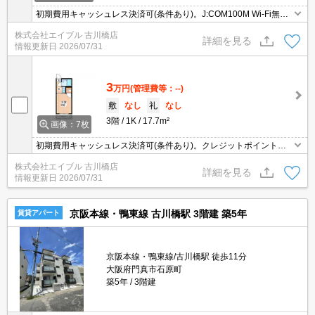
初期費用キャッシュレス決済可(条件あり)。J:COM100M Wi-Fi無
料。エアコン1基付き。初めての一人暮らしはこのお部屋から。
株式会社エイブル 古川橋店
詳細を見る
情報更新日
2026/07/31
3
万円
(管理費等：--)
敷
なし
礼
なし
3階
1K
17.7m²
画像：7枚
初期費用キャッシュレス決済可(条件あり)。クレジットポイント貯
まります。とにかくお家賃を抑えたい方にオススメ!。ぜひお問い合
株式会社エイブル 古川橋店
わせください!。J:COM100M Wi-Fi無料。
詳細を見る
情報更新日
2026/07/31
京阪本線・鴨東線 古川橋駅 3階建 築5年
賃貸アパート
京阪本線・鴨東線/古川橋駅 徒歩11分
大阪府門真市石原町
築5年
3階建