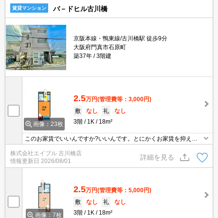
バ－ドヒル古川橋
賃貸マンション
京阪本線・鴨東線/古川橋駅 徒歩9分
大阪府門真市石原町
築37年
3階建
2.5
万円
(管理費等：3,000円)
敷
なし
礼
なし
3階
1K
18m²
画像：23枚
このお家賃でいいんですか?いいんです。とにかくお家賃を抑えた
い方にオススメ!。敷金・礼金なし。エアコン付き。住環境も静かで
株式会社エイブル 古川橋店
安心ですよ。ぜひお問い合わせください!。
詳細を見る
情報更新日
2026/08/01
2.5
万円
(管理費等：5,000円)
敷
なし
礼
なし
3階
1K
18m²
画像：7枚