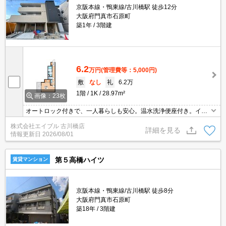
京阪本線・鴨東線/古川橋駅 徒歩12分
大阪府門真市石原町
築1年
3階建
6.2
万円
(管理費等：5,000円)
敷
なし
礼
6.2万
1階
1K
28.97m²
画像：23枚
オートロック付きで、一人暮らしも安心。温水洗浄便座付き。イン
ターネット無料。宅配ボックスあり。浴室TV付。浴室乾燥もついて
株式会社エイブル 古川橋店
ますよ。ぜひお問い合わせください!。
詳細を見る
情報更新日
2026/08/01
第５高橋ハイツ
賃貸マンション
京阪本線・鴨東線/古川橋駅 徒歩8分
大阪府門真市石原町
築18年
3階建