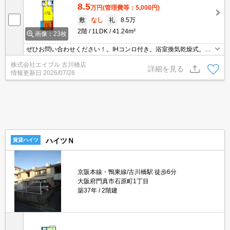
8.5
万円
(管理費等：5,000円)
敷
なし
礼
8.5万
2階
1LDK
41.24m²
画像：23枚
ぜひお問い合わせください！。IHコンロ付き。浴室換気乾燥式。洗
面化粧台付き。室内に洗濯機置場あり。TVインターホン付き。シュ
株式会社エイブル 古川橋店
ーズボックス付き。
詳細を見る
情報更新日
2026/07/26
ハイツＮ
賃貸ハイツ
京阪本線・鴨東線/古川橋駅 徒歩6分
大阪府門真市石原町1丁目
築37年
2階建