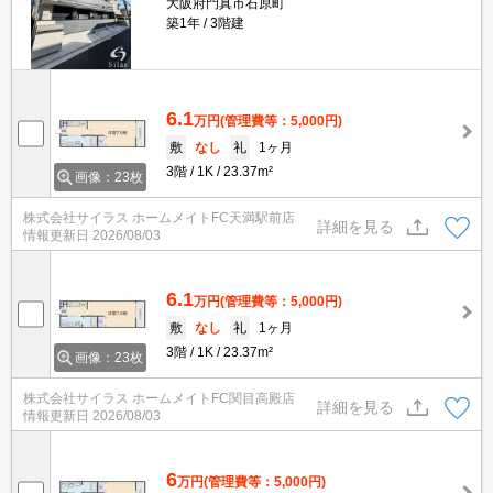
大阪府門真市石原町
築1年
3階建
6.1
万円
(管理費等：5,000円)
敷
なし
礼
1ヶ月
3階
1K
23.37m²
画像：23枚
株式会社サイラス ホームメイトFC天満駅前店
詳細を見る
情報更新日
2026/08/03
6.1
万円
(管理費等：5,000円)
敷
なし
礼
1ヶ月
3階
1K
23.37m²
画像：23枚
株式会社サイラス ホームメイトFC関目高殿店
詳細を見る
情報更新日
2026/08/03
6
万円
(管理費等：5,000円)