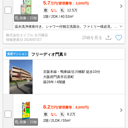
5.7
万円
(管理費等：3,000円)
敷
なし
礼
12.5万
1階
2DK
40.52m²
画像：23枚
温水洗浄便座付き。シャワー付独立洗面台。ファミリー様必見。駐
車場は敷地内。ぜひお問い合わせください!。
株式会社エイブル 古川橋店
詳細を見る
情報更新日
2026/07/27
フリーディオ門真Ⅱ
賃貸マンション
京阪本線・鴨東線/古川橋駅 徒歩10分
大阪府門真市石原町
築28年
4階建
8.2
万円
(管理費等：8,000円)
敷
なし
礼
8.2万
2階
2LDK
55m²
画像：23枚