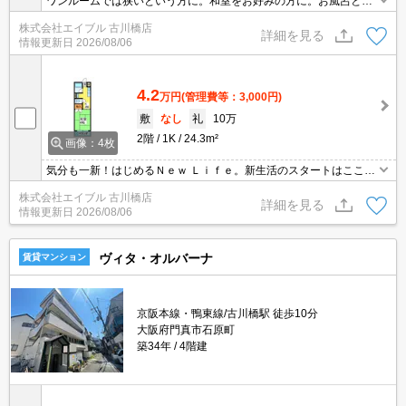
ワンルームでは狭いという方に。和室をお好みの方に。お風呂とト
イレが別でこの家賃。独立洗面台が便利。
株式会社エイブル 古川橋店
詳細を見る
情報更新日
2026/08/06
4.2
万円
(管理費等：3,000円)
敷
なし
礼
10万
2階
1K
24.3m²
画像：4枚
気分も一新！はじめるＮｅｗ Ｌｉｆｅ。新生活のスタートはここか
ら。駅近くでラクラク便利。ぜひお問い合わせください!。
株式会社エイブル 古川橋店
詳細を見る
情報更新日
2026/08/06
ヴィタ・オルバーナ
賃貸マンション
京阪本線・鴨東線/古川橋駅 徒歩10分
大阪府門真市石原町
築34年
4階建