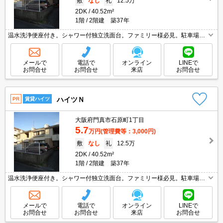
敷
なし
礼
12.5万
2DK
40.52m²
1階
2階建 築37年
温水洗浄便座付き。シャワー付独立洗面台。ファミリー様必見。駐車場は
敷地内。ぜひお問い合わせください!。
メールで
電話で
オンライン
LINEで
お問合せ
お問合せ
来店
お問合せ
ハイツＮ
PR
賃貸ハイツ
大阪府門真市石原町1丁目
5.7
万円
(管理費等：3,000円)
敷
なし
礼
12.5万
2DK
40.52m²
1階
2階建 築37年
温水洗浄便座付き。シャワー付独立洗面台。ファミリー様必見。駐車場は
敷地内。ぜひお問い合わせください!。
メールで
電話で
オンライン
LINEで
お問合せ
お問合せ
来店
お問合せ