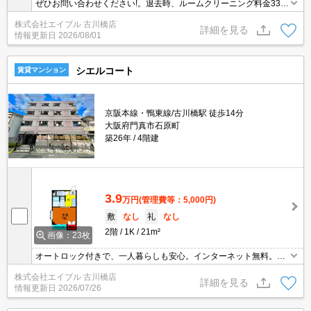
ぜひお問い合わせください!。退去時、ルームクリーニング料金33,0
00円。水道料金月2,000円。
株式会社エイブル 古川橋店
詳細を見る
情報更新日
2026/08/01
シエルコート
賃貸マンション
京阪本線・鴨東線/古川橋駅 徒歩14分
大阪府門真市石原町
築26年
4階建
3.9
万円
(管理費等：5,000円)
敷
なし
礼
なし
2階
1K
21m²
画像：23枚
オートロック付きで、一人暮らしも安心。インターネット無料。退
去時清掃費55,000円。
株式会社エイブル 古川橋店
詳細を見る
情報更新日
2026/07/26