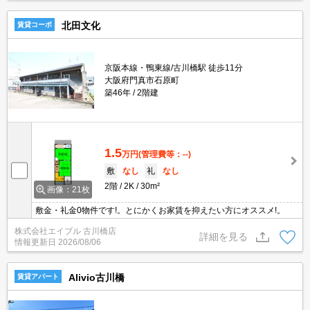
北田文化
賃貸コーポ
京阪本線・鴨東線/古川橋駅 徒歩11分
大阪府門真市石原町
築46年
2階建
1.5
万円
(管理費等：--)
敷
なし
礼
なし
2階
2K
30m²
画像：21枚
敷金・礼金0物件です!。とにかくお家賃を抑えたい方にオススメ!。
株式会社エイブル 古川橋店
詳細を見る
情報更新日
2026/08/06
Alivio古川橋
賃貸アパート