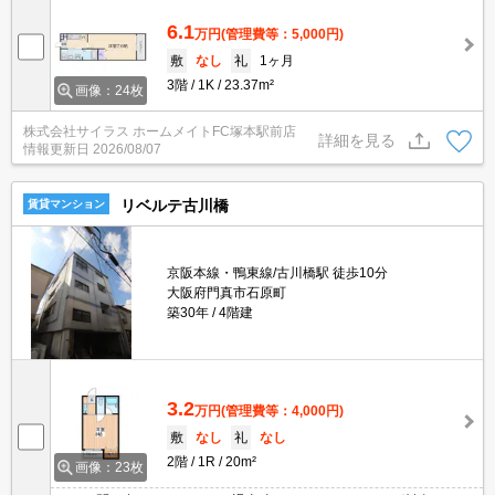
6.1
万円
(管理費等：5,000円)
敷
なし
礼
1ヶ月
3階
1K
23.37m²
画像：24枚
株式会社サイラス ホームメイトFC塚本駅前店
詳細を見る
情報更新日
2026/08/07
リベルテ古川橋
賃貸マンション
京阪本線・鴨東線/古川橋駅 徒歩10分
大阪府門真市石原町
築30年
4階建
3.2
万円
(管理費等：4,000円)
敷
なし
礼
なし
2階
1R
20m²
画像：23枚