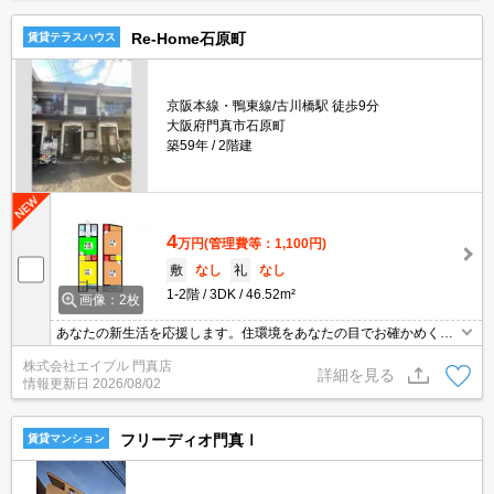
Re-Home石原町
賃貸テラスハウス
京阪本線・鴨東線/古川橋駅 徒歩9分
大阪府門真市石原町
築59年
2階建
4
万円
(管理費等：1,100円)
敷
なし
礼
なし
1-2階
3DK
46.52m²
画像：2枚
あなたの新生活を応援します。住環境をあなたの目でお確かめくだ
さい。
株式会社エイブル 門真店
詳細を見る
情報更新日
2026/08/02
フリーディオ門真Ⅰ
賃貸マンション