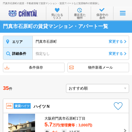
門真市石原町の賃貸・不動産情報で賃貸マンション・賃貸アパートなど賃貸物件の部屋探し
お部屋を探す
気になる
最近見た
保存中の
リスト
物件
条件
沿線・駅から
門真市石原町の賃貸マンション・アパート一覧
住所から
家賃相場から
門真市石原町
変更する
エリア
通勤通学時間から
詳細条件
指定なし
変更する
物件特集から
条件保存
物件新着メール
不動産会社から
TOP
35
件
ハイツＮ
PR
賃貸ハイツ
大阪府門真市石原町1丁目
5.7
万円
(管理費等：3,000円)