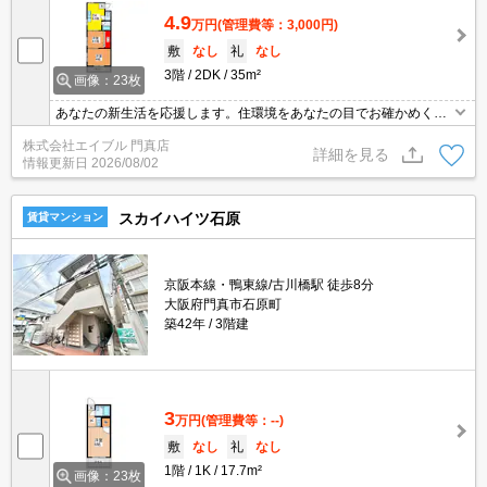
4.9
万円
(管理費等：3,000円)
敷
なし
礼
なし
3階
2DK
35m²
画像：23枚
あなたの新生活を応援します。住環境をあなたの目でお確かめくだ
さい。
株式会社エイブル 門真店
詳細を見る
情報更新日
2026/08/02
スカイハイツ石原
賃貸マンション
京阪本線・鴨東線/古川橋駅 徒歩8分
大阪府門真市石原町
築42年
3階建
3
万円
(管理費等：--)
敷
なし
礼
なし
1階
1K
17.7m²
画像：23枚