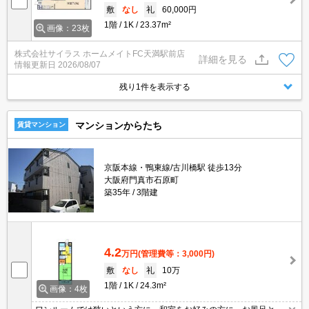
敷
なし
礼
60,000円
1階
1K
23.37m²
画像：23枚
株式会社サイラス ホームメイトFC天満駅前店
詳細を見る
情報更新日
2026/08/07
残り1件を表示する
マンションからたち
賃貸マンション
京阪本線・鴨東線/古川橋駅 徒歩13分
大阪府門真市石原町
築35年
3階建
4.2
万円
(管理費等：3,000円)
敷
なし
礼
10万
1階
1K
24.3m²
画像：4枚