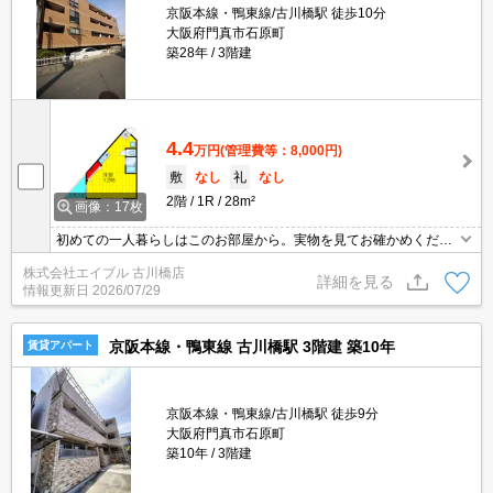
京阪本線・鴨東線/古川橋駅 徒歩10分
大阪府門真市石原町
築28年
3階建
4.4
万円
(管理費等：8,000円)
敷
なし
礼
なし
2階
1R
28m²
画像：17枚
初めての一人暮らしはこのお部屋から。実物を見てお確かめくださ
い。ぜひお問合せください。
株式会社エイブル 古川橋店
詳細を見る
情報更新日
2026/07/29
京阪本線・鴨東線 古川橋駅 3階建 築10年
賃貸アパート
京阪本線・鴨東線/古川橋駅 徒歩9分
大阪府門真市石原町
築10年
3階建