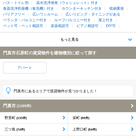
バス・トイレ別
温水洗浄便座（ウォシュレット）付き
食器洗浄乾燥機（食洗機）付き
カウンターキッチン付き
収納重視
バリアフリー
広いワンルーム
広いリビング・ダイニングがある
ベランダ・バルコニー付き
ルーフバルコニー付き
屋上付き
ペット可・ペット相談可
楽器相談可
ピアノ相談可
DIY可
もっと見る
門真市石原町の賃貸物件を建物種別に絞って探す
アパート
門真市にあるエリアで賃貸物件が見つかりました！
門真市
(1169件)
野里町
栄町
(133件)
(96件)
三ツ島
上野口町
(74件)
(54件)