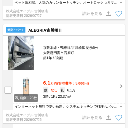
ペット応相談。人気のカウンターキッチン。オートロックつきマン
ション。駐車場は敷地内。ぜひお問い合わせください!。
株式会社エイブル 古川橋店
詳細を見る
情報更新日
2026/07/27
ALEGRIA古川橋Ⅱ
賃貸アパート
京阪本線・鴨東線/古川橋駅 徒歩6分
大阪府門真市石原町
築1年
3階建
6.1
万円
(管理費等：5,000円)
敷
なし
礼
6.1万
3階
1K
23.37m²
画像：23枚
インターネット無料で使い放題。システムキッチンで料理もバッチ
リ!。オートロック付きで、一人暮らしも安心。ぜひお問い合わせく
株式会社エイブル 古川橋店
ださい!。
詳細を見る
情報更新日
2026/07/26