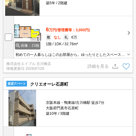
築5年
2階建
6
万円
(管理費等：3,000円)
敷
なし
礼
6万
1階
1DK
32.76m²
画像：23枚
初めての一人暮らしはこのお部屋から。ゆったりとしたスペースで
一人暮しを。クローゼットが大きく、たっぷり収納がうれしいね。
株式会社エイブル 古川橋店
買い物便利な立地ですよ～!!。スーパー万代へ196m。ぜひお問合せ
詳細を見る
情報更新日
2026/07/26
ください。
クリエオーレ石原町
賃貸アパート
京阪本線・鴨東線/古川橋駅 徒歩7分
大阪府門真市石原町
築10年
3階建