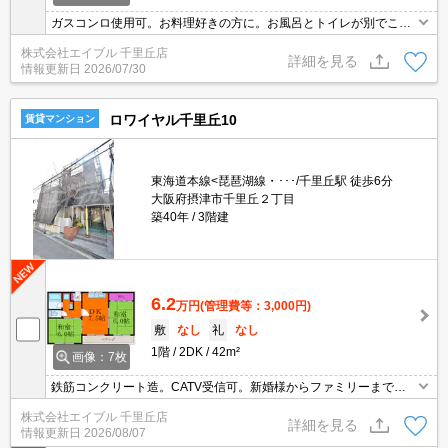
ガスコンロ使用可。お料理好きの方に。お風呂とトイレが別でこの
家賃。閑静な住宅街。ぜひお問い合わせください!。
株式会社エイブル 千里丘店
詳細を見る
情報更新日
2026/07/30
ロワイヤル千里丘10
賃貸マンション
東海道本線<琵琶湖線・･･･/千里丘駅 徒歩6分
大阪府摂津市千里丘２丁目
築40年
3階建
6.2
万円
(管理費等：3,000円)
敷
なし
礼
なし
1階
2DK
42m²
画像：7枚
鉄筋コンクリート造。CATV受信可。新婚様からファミリーまで。
見学はお早めに。
株式会社エイブル 千里丘店
詳細を見る
情報更新日
2026/08/07