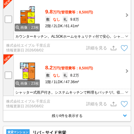
9.8
万円
(管理費等：8,500円)
敷
なし
礼
9.8万
2階
2LDK
61.41m²
画像：23枚
カウンターキッチン。ALSOKホームセキュリティ付で安心。シャッ
ター式雨戸付き。浴室乾燥機付。インターネット無料。
株式会社エイブル 千里丘店
詳細を見る
情報更新日
2026/08/02
8.2
万円
(管理費等：8,500円)
敷
なし
礼
8.2万
1階
1LDK
47.36m²
画像：23枚
シャッター式雨戸付き。システムキッチンで料理もバッチリ!。収納
スペースが充実。
株式会社エイブル 千里丘店
詳細を見る
情報更新日
2026/08/02
残り4件を表示する
リバ－サイド光栄
賃貸マンション