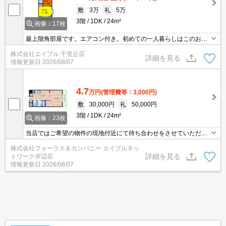
敷
3万
礼
5万
3階
1DK
24m²
画像：17枚
最上階角部屋です。エアコン付き。初めての一人暮らしはこのお部
屋から。
株式会社エイブル 千里丘店
詳細を見る
情報更新日
2026/08/07
4.7
万円
(管理費等：3,000円)
敷
30,000円
礼
50,000円
3階
1DK
24m²
画像：23枚
当店ではご希望の物件の現地付近にて待ち合わせをさせていただき
ご内覧いただくサービスや、主要駅までのお迎えサービスも実施中
株式会社フォーラス＆カンパニー エイブルネッ
です。詳しくは 当店「０１２０－９６７－０９９」にお気軽にお問
詳細を見る
トワーク岸辺店
合せ下さい♪
情報更新日
2026/08/07