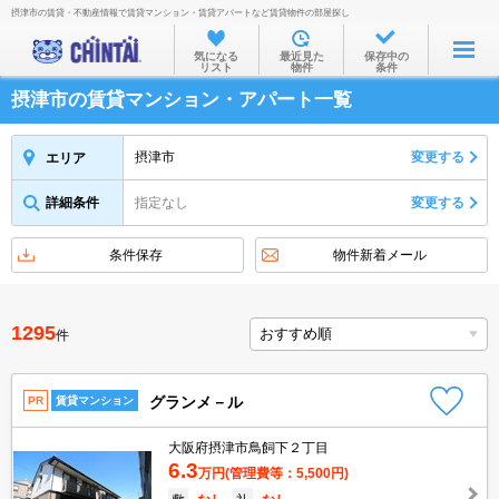
摂津市の賃貸・不動産情報で賃貸マンション・賃貸アパートなど賃貸物件の部屋探し
お部屋を探す
気になる
最近見た
保存中の
リスト
物件
条件
沿線・駅から
摂津市の賃貸マンション・アパート一覧
住所から
家賃相場から
摂津市
変更する
エリア
通勤通学時間から
詳細条件
指定なし
変更する
物件特集から
条件保存
物件新着メール
不動産会社から
TOP
1295
件
グランメ－ル
PR
賃貸マンション
大阪府摂津市鳥飼下２丁目
6.3
万円
(管理費等：5,500円)