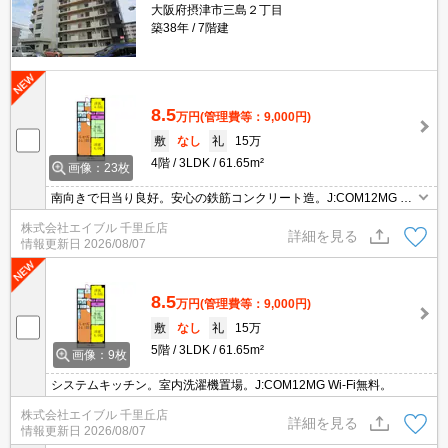
大阪府摂津市三島２丁目
築38年
7階建
8.5
万円
(管理費等：9,000円)
敷
なし
礼
15万
4階
3LDK
61.65m²
画像：23枚
南向きで日当り良好。安心の鉄筋コンクリート造。J:COM12MG Wi
-Fi無料。
株式会社エイブル 千里丘店
詳細を見る
情報更新日
2026/08/07
8.5
万円
(管理費等：9,000円)
敷
なし
礼
15万
5階
3LDK
61.65m²
画像：9枚
システムキッチン。室内洗濯機置場。J:COM12MG Wi-Fi無料。
株式会社エイブル 千里丘店
詳細を見る
情報更新日
2026/08/07