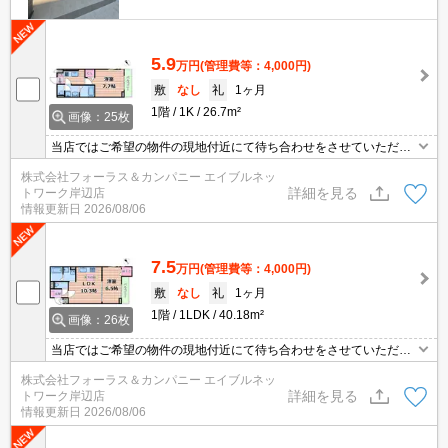
5.9
万円
(管理費等：4,000円)
敷
なし
礼
1ヶ月
1階
1K
26.7m²
画像：25枚
当店ではご希望の物件の現地付近にて待ち合わせをさせていただき
ご内覧いただくサービスや、主要駅までのお迎えサービスも実施中
株式会社フォーラス＆カンパニー エイブルネッ
です。詳しくは 当店「０１２０－９６７－０９９」にお気軽にお問
詳細を見る
トワーク岸辺店
合せ下さい♪
情報更新日
2026/08/06
7.5
万円
(管理費等：4,000円)
敷
なし
礼
1ヶ月
1階
1LDK
40.18m²
画像：26枚
当店ではご希望の物件の現地付近にて待ち合わせをさせていただき
ご内覧いただくサービスや、主要駅までのお迎えサービスも実施中
株式会社フォーラス＆カンパニー エイブルネッ
です。詳しくは 当店「０１２０－９６７－０９９」にお気軽にお問
詳細を見る
トワーク岸辺店
合せ下さい♪
情報更新日
2026/08/06