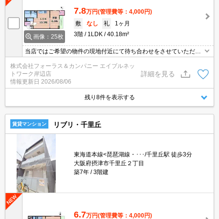
7.8
万円
(管理費等：4,000円)
敷
なし
礼
1ヶ月
3階
1LDK
40.18m²
画像：25枚
当店ではご希望の物件の現地付近にて待ち合わせをさせていただき
ご内覧いただくサービスや、主要駅までのお迎えサービスも実施中
株式会社フォーラス＆カンパニー エイブルネッ
です。詳しくは 当店「０１２０－９６７－０９９」にお気軽にお問
詳細を見る
トワーク岸辺店
合せ下さい♪
情報更新日
2026/08/06
残り8件を表示する
リブリ・千里丘
賃貸マンション
東海道本線<琵琶湖線・･･･/千里丘駅 徒歩3分
大阪府摂津市千里丘２丁目
築7年
3階建
6.7
万円
(管理費等：4,000円)