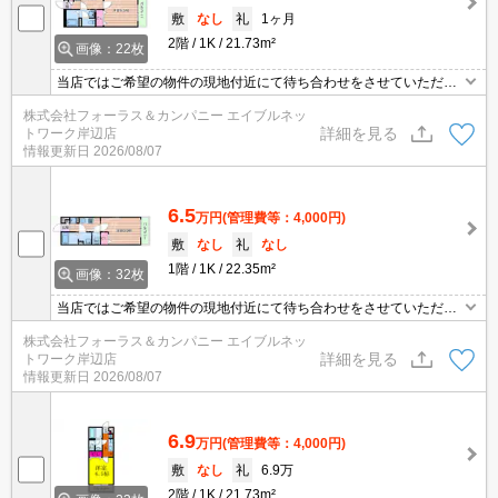
敷
なし
礼
1ヶ月
2階
1K
21.73m²
画像：22枚
当店ではご希望の物件の現地付近にて待ち合わせをさせていただき
ご内覧いただくサービスや、主要駅までのお迎えサービスも実施中
株式会社フォーラス＆カンパニー エイブルネッ
です。詳しくは 当店「０１２０－９６７－０９９」にお気軽にお問
詳細を見る
トワーク岸辺店
合せ下さい♪
情報更新日
2026/08/07
6.5
万円
(管理費等：4,000円)
敷
なし
礼
なし
1階
1K
22.35m²
画像：32枚
当店ではご希望の物件の現地付近にて待ち合わせをさせていただき
ご内覧いただくサービスや、主要駅までのお迎えサービスも実施中
株式会社フォーラス＆カンパニー エイブルネッ
です。詳しくは 当店「０１２０－９６７－０９９」にお気軽にお問
詳細を見る
トワーク岸辺店
合せ下さい♪
情報更新日
2026/08/07
6.9
万円
(管理費等：4,000円)
敷
なし
礼
6.9万
2階
1K
21.73m²