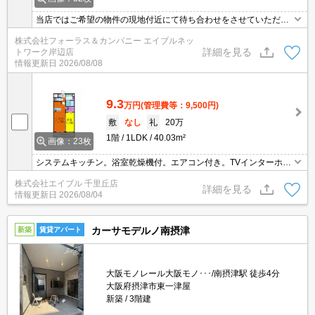
当店ではご希望の物件の現地付近にて待ち合わせをさせていただき
ご内覧いただくサービスや、主要駅までのお迎えサービスも実施中
株式会社フォーラス＆カンパニー エイブルネッ
です。詳しくは 当店「０１２０－９６７－０９９」にお気軽にお問
詳細を見る
トワーク岸辺店
合せ下さい♪
情報更新日
2026/08/08
9.3
万円
(管理費等：9,500円)
敷
なし
礼
20万
1階
1LDK
40.03m²
画像：23枚
システムキッチン。浴室乾燥機付。エアコン付き。TVインターホン
付き。オートロック。
株式会社エイブル 千里丘店
詳細を見る
情報更新日
2026/08/04
カーサモデルノ南摂津
新築
賃貸アパート
大阪モノレール大阪モノ･･･/南摂津駅 徒歩4分
大阪府摂津市東一津屋
新築
3階建