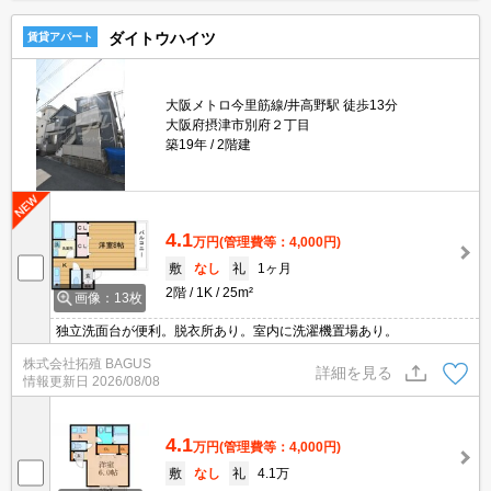
ダイトウハイツ
賃貸アパート
大阪メトロ今里筋線/井高野駅 徒歩13分
大阪府摂津市別府２丁目
築19年
2階建
4.1
万円
(管理費等：4,000円)
敷
なし
礼
1ヶ月
2階
1K
25m²
画像：13枚
独立洗面台が便利。脱衣所あり。室内に洗濯機置場あり。
株式会社拓殖 BAGUS
詳細を見る
情報更新日
2026/08/08
4.1
万円
(管理費等：4,000円)
敷
なし
礼
4.1万