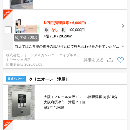
6
万円
(管理費等：6,000円)
敷
なし
礼
100,000円
4階
1K
28.29m²
画像：25枚
当店ではご希望の物件の現地付近にて待ち合わせをさせていただき
ご内覧いただくサービスや、主要駅までのお迎えサービスも実施中
株式会社フォーラス＆カンパニー エイブルネッ
です。詳しくは当店 「０１２０－９６７－０９９」にお気軽にお問
詳細を見る
トワーク岸辺店
合せ下さい♪
情報更新日
2026/08/08
クリエオーレ一津屋Ⅱ
賃貸アパート
大阪モノレール大阪モノ･･･/南摂津駅 徒歩10分
大阪府摂津市一津屋２丁目
築2年
3階建