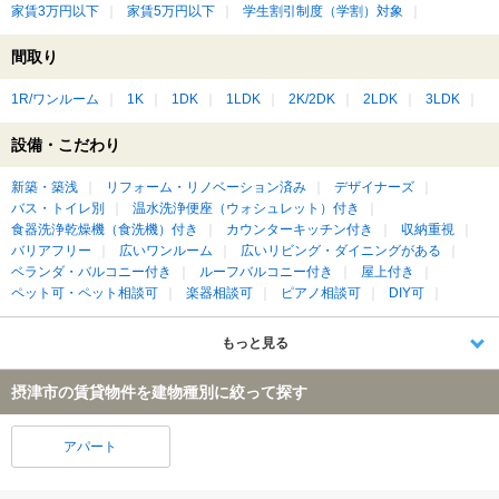
家賃3万円以下
家賃5万円以下
学生割引制度（学割）対象
間取り
1R/ワンルーム
1K
1DK
1LDK
2K/2DK
2LDK
3LDK
設備・こだわり
新築・築浅
リフォーム・リノベーション済み
デザイナーズ
バス・トイレ別
温水洗浄便座（ウォシュレット）付き
食器洗浄乾燥機（食洗機）付き
カウンターキッチン付き
収納重視
バリアフリー
広いワンルーム
広いリビング・ダイニングがある
ベランダ・バルコニー付き
ルーフバルコニー付き
屋上付き
ペット可・ペット相談可
楽器相談可
ピアノ相談可
DIY可
もっと見る
摂津市の賃貸物件を建物種別に絞って探す
アパート