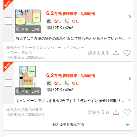
6.2
万円
(管理費等：3,000円)
敷
なし
礼
なし
1階
2DK
42m²
画像：15枚
当店ではご希望の物件の現地付近にて待ち合わせをさせていただき
ご内覧いただくサービスや、主要駅までのお迎えサービスも実施中
株式会社フォーラス＆カンパニー エイブルネッ
です。詳しくは当店 「０１２０－９６７－０９９」にお気軽にお問
詳細を見る
トワーク岸辺店
合せ下さい♪
情報更新日
2026/08/07
6.2
万円
(管理費等：3,000円)
敷
なし
礼
なし
1階
2DK
42m²
画像：14枚
キャンペーン中につき礼金0円です！！使いやすい振分け間取り。
収納スペース充実してます。
株式会社拓殖 BAGUS
詳細を見る
情報更新日
2026/08/03
残り1件を表示する