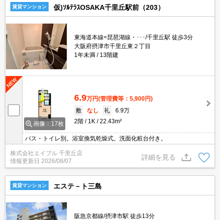
仮)ｿﾙﾃﾗｽOSAKA千里丘駅前（203）
賃貸マンション
東海道本線<琵琶湖線・･･･/千里丘駅 徒歩3分
大阪府摂津市千里丘東２丁目
1年未満
13階建
6.9
万円
(管理費等：5,900円)
敷
なし
礼
6.9万
2階
1K
22.43m²
画像：17枚
バス・トイレ別。浴室換気乾燥式。洗面化粧台付き。
株式会社エイブル 千里丘店
詳細を見る
情報更新日
2026/08/07
エステ－ト三島
賃貸マンション
阪急京都線/摂津市駅 徒歩13分