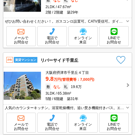
敷
なし
礼
なし
2LDK
47.67m²
2階
2階建 築29年
ぜひお問い合わせください！。ガスコンロ設置可。CATV受信可。ダイワ
ハウス施工。
メールで
電話で
オンライン
LINEで
お問合せ
お問合せ
来店
お問合せ
リバーサイド千里丘
PR
賃貸マンション
大阪府摂津市千里丘４丁目
9.8
万円
(管理費等：7,000円)
敷
なし
礼
19.6万
3LDK
65.38m²
5階
6階建 築31年
人気のカウンターキッチン。浴室乾燥機付。追い焚き機能付きバス。エア
コン2基付き。独立洗面台が便利。収納たっぷりでお部屋が広く使えます
よ。エレベーター付きのマンションタイプ。防犯カメラついてます。
メールで
電話で
オンライン
LINEで
お問合せ
お問合せ
来店
お問合せ