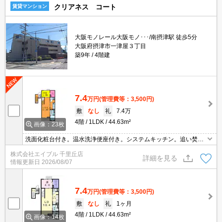
クリアネス コート
賃貸マンション
大阪モノレール大阪モノ･･･/南摂津駅 徒歩5分
大阪府摂津市一津屋３丁目
築9年
4階建
7.4
万円
(管理費等：3,500円)
敷
なし
礼
7.4万
4階
1LDK
44.63m²
画像：23枚
洗面化粧台付き。温水洗浄便座付き。システムキッチン。追い焚
き・エアコン・浴室乾燥機付きで設備充実!。24時間安心サポート1,
株式会社エイブル 千里丘店
980円。
詳細を見る
情報更新日
2026/08/07
7.4
万円
(管理費等：3,500円)
敷
なし
礼
1ヶ月
4階
1LDK
44.63m²
画像：14枚