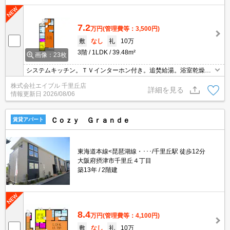
7.2
万円
(管理費等：3,500円)
敷
なし
礼
10万
3階
1LDK
39.48m²
画像：23枚
システムキッチン。ＴＶインターホン付き。追焚給湯。浴室乾燥機
付。温水洗浄便座付き。エアコン1基付き。システムキッチンで料
株式会社エイブル 千里丘店
理もバッチリ!。3口ガスコンロ付。24時間安心サポート1,980円。
詳細を見る
情報更新日
2026/08/06
Ｃｏｚｙ Ｇｒａｎｄｅ
賃貸アパート
東海道本線<琵琶湖線・･･･/千里丘駅 徒歩12分
大阪府摂津市千里丘４丁目
築13年
2階建
8.4
万円
(管理費等：4,100円)
敷
なし
礼
10万