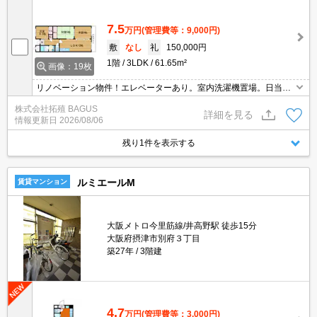
7.5
万円
(管理費等：9,000円)
敷
なし
礼
150,000円
1階
3LDK
61.65m²
画像：19枚
リノベーション物件！エレベーターあり。室内洗濯機置場。日当良
好。インターネット無料！
株式会社拓殖 BAGUS
詳細を見る
情報更新日
2026/08/06
残り1件を表示する
ルミエールM
賃貸マンション
大阪メトロ今里筋線/井高野駅 徒歩15分
大阪府摂津市別府３丁目
築27年
3階建
4.7
万円
(管理費等：3,000円)