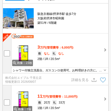
阪急京都線/摂津市駅 徒歩7分
大阪府摂津市昭和園
築51年
6階建
3
万円
(管理費等：6,000円)
敷
なし
礼
なし
2階
1R
20.5m²
画像：23枚
シャワー付独立洗面台。ガスコンロ使用可。お料理好きの方に。お
風呂とトイレが別でこの家賃。閑静な住宅街。ぜひお問い合わせく
株式会社エイブル 千里丘店
ださい!。
詳細を見る
情報更新日
2026/08/07
11
万円
(管理費等：11,000円)
敷
20万
礼
33万
1階
1R
20.5m²
画像：7枚