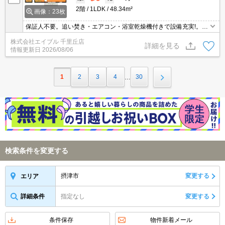
2階
1LDK
48.34m²
画像：23枚
保証人不要。追い焚き・エアコン・浴室乾燥機付きで設備充実!。ウ
ォークインクローゼット付で収納自慢です。クレジットで家賃支払
株式会社エイブル 千里丘店
可。光インターネット無料使い放題。24時間安心サポート1,980
詳細を見る
情報更新日
2026/08/06
円。
1
2
3
4
30
…
検索条件を変更する
摂津市
変更する
エリア
詳細条件
指定なし
変更する
条件保存
物件新着メール