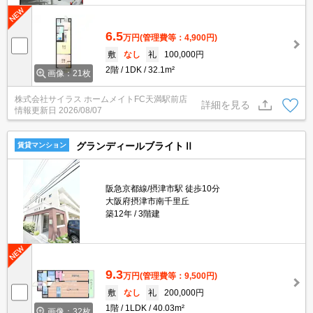
6.5
万円
(管理費等：4,900円)
敷
なし
礼
100,000円
2階
1DK
32.1m²
画像：21枚
株式会社サイラス ホームメイトFC天満駅前店
詳細を見る
情報更新日
2026/08/07
グランディールブライトⅡ
賃貸マンション
阪急京都線/摂津市駅 徒歩10分
大阪府摂津市南千里丘
築12年
3階建
9.3
万円
(管理費等：9,500円)
敷
なし
礼
200,000円
1階
1LDK
40.03m²
画像：32枚