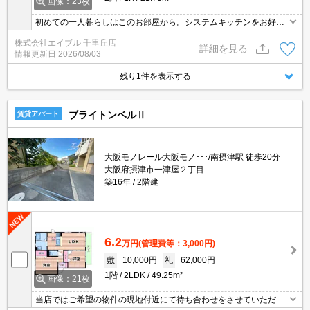
画像：23枚
初めての一人暮らしはこのお部屋から。システムキッチンをお好み
の方に。
株式会社エイブル 千里丘店
詳細を見る
情報更新日
2026/08/03
残り1件を表示する
ブライトンベルⅡ
賃貸アパート
大阪モノレール大阪モノ･･･/南摂津駅 徒歩20分
大阪府摂津市一津屋２丁目
築16年
2階建
6.2
万円
(管理費等：3,000円)
敷
10,000円
礼
62,000円
1階
2LDK
49.25m²
画像：21枚
当店ではご希望の物件の現地付近にて待ち合わせをさせていただき