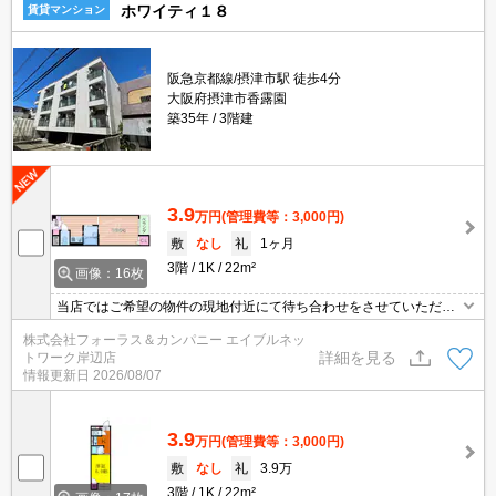
ホワイティ１８
賃貸マンション
阪急京都線/摂津市駅 徒歩4分
大阪府摂津市香露園
築35年
3階建
3.9
万円
(管理費等：3,000円)
敷
なし
礼
1ヶ月
3階
1K
22m²
画像：16枚
当店ではご希望の物件の現地付近にて待ち合わせをさせていただき
ご内覧いただくサービスや、主要駅までのお迎えサービスも実施中
株式会社フォーラス＆カンパニー エイブルネッ
です。詳しくは 当店「０１２０－９６７－０９９」にお気軽にお問
詳細を見る
トワーク岸辺店
合せ下さい♪
情報更新日
2026/08/07
3.9
万円
(管理費等：3,000円)
敷
なし
礼
3.9万
3階
1K
22m²