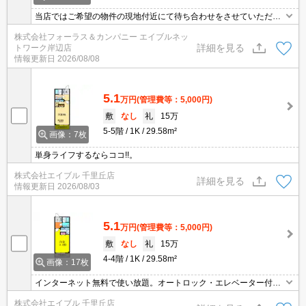
当店ではご希望の物件の現地付近にて待ち合わせをさせていただき
ご内覧いただくサービスや、主要駅までのお迎えサービスも実施中
株式会社フォーラス＆カンパニー エイブルネッ
です。詳しくは当店 「０１２０－９６７－０９９」にお気軽にお問
詳細を見る
トワーク岸辺店
合せ下さい♪
情報更新日
2026/08/08
5.1
万円
(管理費等：5,000円)
敷
なし
礼
15万
5-5階
1K
29.58m²
画像：7枚
単身ライフするならココ!!。
株式会社エイブル 千里丘店
詳細を見る
情報更新日
2026/08/03
5.1
万円
(管理費等：5,000円)
敷
なし
礼
15万
4-4階
1K
29.58m²
画像：17枚
インターネット無料で使い放題。オートロック・エレベーター付RC
マンション!。
株式会社エイブル 千里丘店