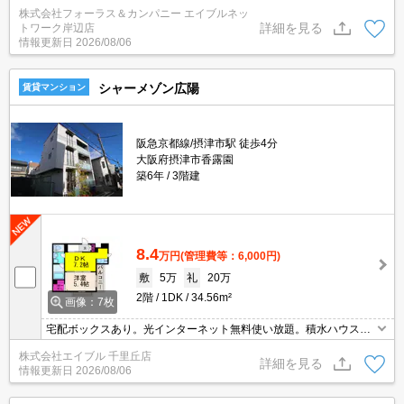
ご内覧いただくサービスや、主要駅までのお迎えサービスも実施中
株式会社フォーラス＆カンパニー エイブルネッ
です。詳しくは 当店「０１２０－９６７－０９９」にお気軽にお問
詳細を見る
トワーク岸辺店
合せ下さい♪
情報更新日
2026/08/06
シャーメゾン広陽
賃貸マンション
阪急京都線/摂津市駅 徒歩4分
大阪府摂津市香露園
築6年
3階建
8.4
万円
(管理費等：6,000円)
敷
5万
礼
20万
2階
1DK
34.56m²
画像：7枚
宅配ボックスあり。光インターネット無料使い放題。積水ハウスシ
ャーメゾンです。
株式会社エイブル 千里丘店
詳細を見る
情報更新日
2026/08/06