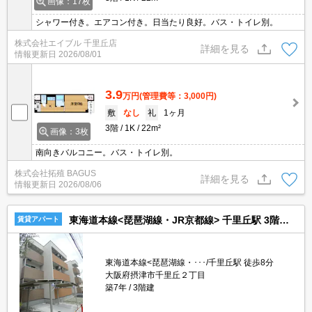
画像：17枚
シャワー付き。エアコン付き。日当たり良好。バス・トイレ別。
株式会社エイブル 千里丘店
詳細を見る
情報更新日
2026/08/01
3.9
万円
(管理費等：3,000円)
敷
なし
礼
1ヶ月
3階
1K
22m²
画像：3枚
南向きバルコニー。バス・トイレ別。
株式会社拓殖 BAGUS
詳細を見る
情報更新日
2026/08/06
東海道本線<琵琶湖線・JR京都線> 千里丘駅 3階建 築7年
賃貸アパート
東海道本線<琵琶湖線・･･･/千里丘駅 徒歩8分
大阪府摂津市千里丘２丁目
築7年
3階建