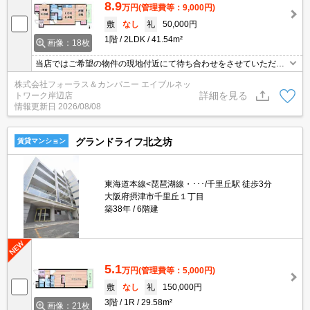
8.9
万円
(管理費等：9,000円)
敷
なし
礼
50,000円
1階
2LDK
41.54m²
画像：18枚
当店ではご希望の物件の現地付近にて待ち合わせをさせていただき
ご内覧いただくサービスや、主要駅までのお迎えサービスも実施中
株式会社フォーラス＆カンパニー エイブルネッ
です。詳しくは 当店「０１２０－９６７－０９９」にお気軽にお問
詳細を見る
トワーク岸辺店
合せ下さい♪
情報更新日
2026/08/08
グランドライフ北之坊
賃貸マンション
東海道本線<琵琶湖線・･･･/千里丘駅 徒歩3分
大阪府摂津市千里丘１丁目
築38年
6階建
5.1
万円
(管理費等：5,000円)
敷
なし
礼
150,000円
3階
1R
29.58m²
画像：21枚