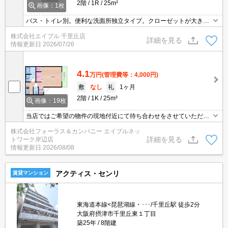
2階
1R
25m²
画像：1枚
バス・トイレ別。便利な洗面所独立タイプ。クローゼットが大き
く、たっぷり収納がうれしいね。
株式会社エイブル 千里丘店
詳細を見る
情報更新日
2026/07/26
4.1
万円
(管理費等：4,000円)
敷
なし
礼
1ヶ月
2階
1K
25m²
画像：19枚
当店ではご希望の物件の現地付近にて待ち合わせをさせていただき
ご内覧いただくサービスや、主要駅までのお迎えサービスも実施中
株式会社フォーラス＆カンパニー エイブルネッ
です。詳しくは当店 「０１２０－９６７－０９９」にお気軽にお問
詳細を見る
トワーク岸辺店
合せ下さい♪
情報更新日
2026/08/08
アクティス・センリ
賃貸マンション
東海道本線<琵琶湖線・･･･/千里丘駅 徒歩2分
大阪府摂津市千里丘東１丁目
築25年
8階建