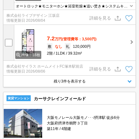
オートロック★モニターホン★浴室乾燥★追い焚き★システムキッ
チン★ウォシュレット
株式会社ライブデザイン 江坂店
詳細を見る
情報更新日
2026/08/04
7.2
万円
(管理費等：3,500円)
敷
なし
礼
120,000円
2階
1LDK
39.32m²
画像：18枚
株式会社サイラス ホームメイトFC塚本駅前店
詳細を見る
情報更新日
2026/08/06
残り3件を表示する
カーサクレインフィールド
賃貸マンション
大阪モノレール大阪モノ･･･/摂津駅 徒歩6分
大阪府摂津市鶴野３丁目
築11年
4階建