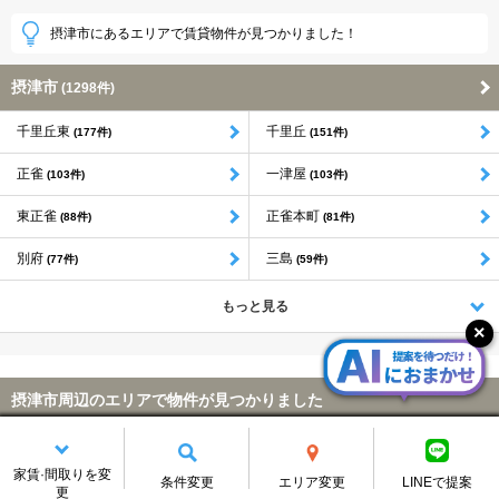
摂津市にあるエリアで賃貸物件が見つかりました！
摂津市
(1298件)
千里丘東
千里丘
(177件)
(151件)
正雀
一津屋
(103件)
(103件)
東正雀
正雀本町
(88件)
(81件)
別府
三島
(77件)
(59件)
もっと見る
摂津市周辺のエリアで物件が見つかりました
大阪市淀川区(9963件)
吹田市(9090件)
大阪市北区(6868件)
大阪市東淀川区(5151件)
豊中市(3949件)
枚方市(3665件)
家賃·間取りを変
条件変更
エリア変更
LINEで提案
大阪市福島区(3232件)
大阪市西淀川区(2588件)
更