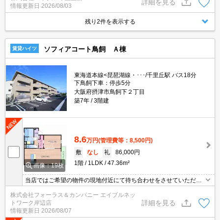
詳細を見る
情報更新日
2026/08/03
残り2件を表示する
ソフィアコート鳥飼 Ａ棟
賃貸ハイツ
東海道本線<琵琶湖線・･･･/千里丘駅 バス18分
下鳥飼下車：停歩5分
大阪府摂津市鳥飼下２丁目
築7年
3階建
8.6
万円
(管理費等：8,500円)
敷
なし
礼
86,000円
1階
1LDK
47.36m²
画像：19枚
当店ではご希望の物件の現地付近にて待ち合わせをさせていただき
ご内覧いただくサービスや、主要駅までのお迎えサービスも実施中
株式会社フォーラス＆カンパニー エイブルネッ
です。詳しくは 当店「０１２０－９６７－０９９」にお気軽にお問
詳細を見る
トワーク岸辺店
合せ下さい♪
情報更新日
2026/08/07