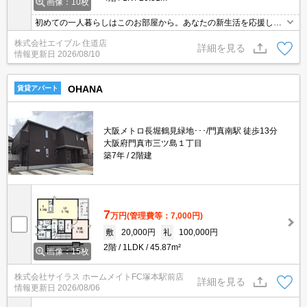
画像：10枚
初めての一人暮らしはこのお部屋から。あなたの新生活を応援しま
す。実物を見てお確かめください。現地待ち合わせ、物件ご案内可
株式会社エイブル 住道店
能。オンライン内見対応可。ぜひお問い合わせください!。
詳細を見る
情報更新日
2026/08/10
OHANA
賃貸アパート
大阪メトロ長堀鶴見緑地･･･/門真南駅 徒歩13分
大阪府門真市三ツ島１丁目
築7年
2階建
7
万円
(管理費等：7,000円)
敷
20,000円
礼
100,000円
2階
1LDK
45.87m²
画像：15枚
株式会社サイラス ホームメイトFC塚本駅前店
詳細を見る
情報更新日
2026/08/06