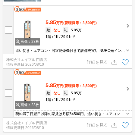
5.85
万円
(管理費等：3,500円)
敷
なし
礼
5.85万
1階
1K
29.91m²
画像：23枚
追い焚き・エアコン・浴室乾燥機付きで設備充実!。NURO光インタ
ーネット無料。契約満了日翌日以降の家賃は月額64500円。ぜひお
株式会社エイブル 門真店
問い合わせください!。
詳細を見る
情報更新日
2026/08/10
5.85
万円
(管理費等：3,500円)
敷
なし
礼
5.85万
1階
1K
29.91m²
画像：23枚
契約満了日翌日以降の家賃は月額64500円。追い焚き・エアコン・
浴室乾燥機付きで設備充実!。NURO光インターネット無料。
株式会社エイブル 門真店
詳細を見る
情報更新日
2026/08/10