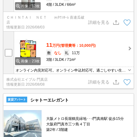
4階
3LDK
66m²
画像：12枚
ＣＨＩＮＴＡＩ ＮＥＴ ㈱ﾀｳﾝﾎｰﾑ 喜連瓜破
詳細を見る
店
情報更新日
2026/08/03
11
万円
(管理費等：10,000円)
敷
なし
礼
11万
3階
3LDK
71m²
画像：23枚
オンライン内見対応可。オンライン申込対応可。過ごしやすい生活
環境が整っています。
株式会社エイブル 門真店
詳細を見る
情報更新日
2026/08/08
シャトーエレガント
賃貸アパート
大阪メトロ長堀鶴見緑地･･･/門真南駅 徒歩15分
大阪府門真市三ツ島４丁目
築2年
3階建