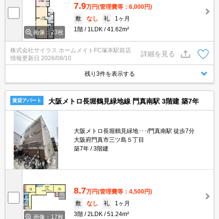
7.9
万円
(管理費等：6,000円)
敷
なし
礼
1ヶ月
1階
1LDK
41.62m²
画像：23枚
株式会社サイラス ホームメイトFC塚本駅前店
詳細を見る
情報更新日
2026/08/10
残り3件を表示する
大阪メトロ長堀鶴見緑地線 門真南駅 3階建 築7年
賃貸アパート
大阪メトロ長堀鶴見緑地･･･/門真南駅 徒歩7分
大阪府門真市三ツ島５丁目
築7年
3階建
8.7
万円
(管理費等：4,500円)
敷
なし
礼
1ヶ月
3階
2LDK
51.24m²
画像：17枚