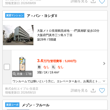
詳細を見る
情報更新日
2026/08/09
ア－バン・ヨシダⅡ
賃貸マンション
大阪メトロ長堀鶴見緑地･･･/門真南駅 徒歩10分
大阪府門真市三ツ島５丁目
築28年
5階建
3.6
万円
(管理費等：5,000円)
敷
なし
礼
なし
3階
1K
19.4m²
画像：17枚
ワンルームでは狭いという方に。エレベーターあり。お風呂とトイ
レが別でこの家賃。室内洗濯機置場。初めての一人暮らしはこのお
株式会社エイブル 住道店
部屋から。ぜひお問い合わせください!。
詳細を見る
情報更新日
2026/08/10
メゾン・フルール
賃貸コーポ