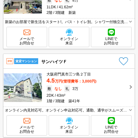
敷
なし
礼
8万
1LDK
41.62m²
2階
3階建 新築
新築のお部屋で新生活をスタート!。バス・トイレ別。シャワー付独立洗面
台。追い焚き・エアコン・浴室乾燥機付きで設備充実!。宅配ボックスあ
り。インターネット無料で使い放題。ぜひお問い合わせください!。
メールで
オンライン
LINEで
お問合せ
来店
お問合せ
サンハイツＦ
PR
賃貸マンション
大阪府門真市三ツ島２丁目
4.5
万円
(管理費等：3,000円)
敷
なし
礼
3万
2DK
43m²
1階
3階建 築41年
オンライン内見対応可。オンライン申込対応可。通勤、通学がスムーズ。
過ごしやすい生活環境が整っています。
メールで
オンライン
LINEで
お問合せ
来店
お問合せ