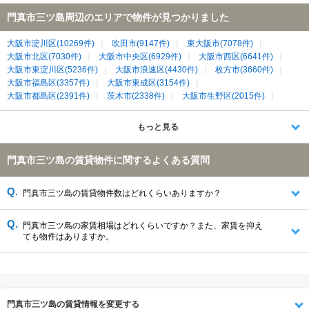
門真市三ツ島周辺のエリアで物件が見つかりました
大阪市淀川区(10269件)
吹田市(9147件)
東大阪市(7078件)
大阪市北区(7030件)
大阪市中央区(6929件)
大阪市西区(6641件)
大阪市東淀川区(5236件)
大阪市浪速区(4430件)
枚方市(3660件)
大阪市福島区(3357件)
大阪市東成区(3154件)
大阪市都島区(2391件)
茨木市(2338件)
大阪市生野区(2015件)
大阪市城東区(2014件)
寝屋川市(1976件)
大阪市天王寺区(1973件)
摂津市(1293件)
大東市(1207件)
門真市(1171件)
もっと見る
大阪市旭区(1124件)
守口市(1120件)
大阪市鶴見区(958件)
交野市(863件)
大阪市大正区(476件)
四條畷市(373件)
門真市三ツ島の賃貸物件に関するよくある質問
生駒市(363件)
門真市三ツ島の賃貸物件数はどれくらいありますか？
門真市三ツ島の家賃相場はどれくらいですか？また、家賃を抑え
ても物件はありますか。
門真市三ツ島の賃貸情報を変更する