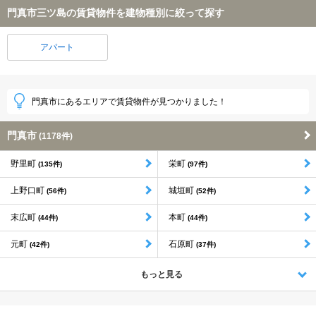
門真市三ツ島の賃貸物件を建物種別に絞って探す
アパート
門真市にあるエリアで賃貸物件が見つかりました！
門真市
(1178件)
野里町
栄町
(135件)
(97件)
上野口町
城垣町
(56件)
(52件)
末広町
本町
(44件)
(44件)
元町
石原町
(42件)
(37件)
もっと見る