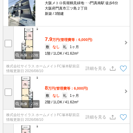
大阪メトロ長堀鶴見緑地･･･/門真南駅 徒歩6分
大阪府門真市三ツ島２丁目
新築
3階建
7.9
万円
(管理費等：6,000円)
敷
なし
礼
1ヶ月
1階
1LDK
41.62m²
画像：22枚
株式会社サイラス ホームメイトFC塚本駅前店
詳細を見る
情報更新日
2026/08/10
8
万円
(管理費等：6,000円)
敷
なし
礼
1ヶ月
2階
1LDK
41.62m²
画像：23枚
株式会社サイラス ホームメイトFC塚本駅前店
詳細を見る
情報更新日
2026/08/10