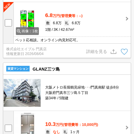
6.8
万円
(管理費等：--)
敷
6.8万
礼
6.8万
1階
3K
42.67m²
画像：1枚
ペット応相談。オンライン内見対応可。
株式会社エイブル 門真店
詳細を見る
情報更新日
2026/08/04
GLANZ三ツ島
賃貸マンション
大阪メトロ長堀鶴見緑地･･･/門真南駅 徒歩8分
大阪府門真市三ツ島５丁目
築34年
5階建
10.3
万円
(管理費等：10,000円)
敷
なし
礼
1ヶ月