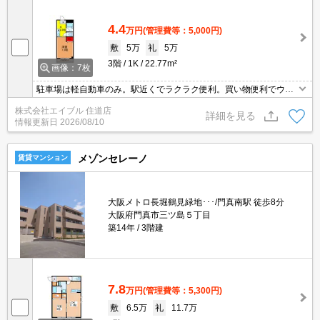
4.4
万円
(管理費等：5,000円)
敷
5万
礼
5万
3階
1K
22.77m²
画像：7枚
駐車場は軽自動車のみ。駅近くでラクラク便利。買い物便利でウキ
ウキ。
株式会社エイブル 住道店
詳細を見る
情報更新日
2026/08/10
メゾンセレーノ
賃貸マンション
大阪メトロ長堀鶴見緑地･･･/門真南駅 徒歩8分
大阪府門真市三ツ島５丁目
築14年
3階建
7.8
万円
(管理費等：5,300円)
敷
6.5万
礼
11.7万