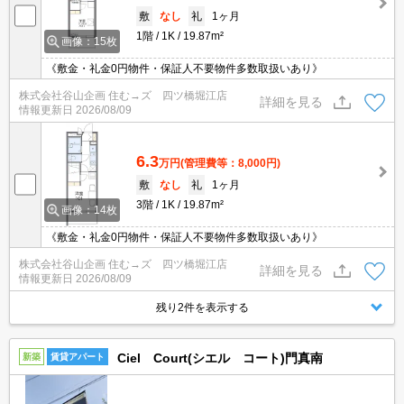
敷
なし
礼
1ヶ月
1階
1K
19.87m²
画像：15枚
《敷金・礼金0円物件・保証人不要物件多数取扱いあり》
株式会社谷山企画 住む→ズ 四ツ橋堀江店
詳細を見る
情報更新日
2026/08/09
6.3
万円
(管理費等：8,000円)
敷
なし
礼
1ヶ月
3階
1K
19.87m²
画像：14枚
《敷金・礼金0円物件・保証人不要物件多数取扱いあり》
株式会社谷山企画 住む→ズ 四ツ橋堀江店
詳細を見る
情報更新日
2026/08/09
残り2件を表示する
Ciel Court(シエル コート)門真南
新築
賃貸アパート