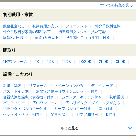
すべての特集を見る
初期費用・家賃
敷金礼金なし
初期費用が安い
フリーレント
仲介手数料無料
仲介手数料が家賃の55%以下
初期費用クレジット払い可能
家賃3万円以下
家賃5万円以下
学生割引制度（学割）対象
間取り
1R/ワンルーム
1K
1DK
1LDK
2K/2DK
2LDK
3LDK
設備・こだわり
新築・築浅
リフォーム・リノベーション済み
デザイナーズ
バス・トイレ別
温水洗浄便座（ウォシュレット）付き
食器洗浄乾燥機（食洗機）付き
カウンターキッチン付き
収納重視
バリアフリー
広いワンルーム
広いリビング・ダイニングがある
ベランダ・バルコニー付き
ルーフバルコニー付き
屋上付き
ペット可・ペット相談可
楽器相談可
ピアノ相談可
DIY可
もっと見る