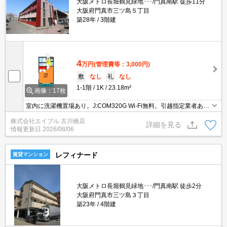
大阪メトロ長堀鶴見緑地･･･/門真南駅 徒歩11分
大阪府門真市三ツ島５丁目
築28年
3階建
4
万円
(管理費等：3,000円)
敷
なし
礼
なし
1-1階
1K
23.18m²
画像：17枚
室内に洗濯機置場あり。J:COM320G Wi-Fi無料。引越指定業者あ
り。クレジットポイント貯まります。駐車場は敷地内。角部屋をお
株式会社エイブル 古川橋店
探しの方に。
詳細を見る
情報更新日
2026/08/06
レフィナード
賃貸マンション
大阪メトロ長堀鶴見緑地･･･/門真南駅 徒歩2分
大阪府門真市三ツ島３丁目
築23年
4階建