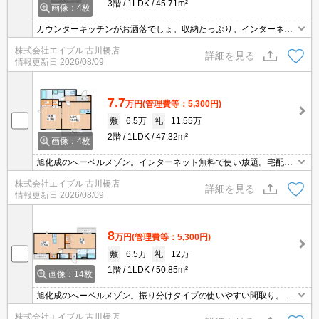
3階
1LDK
45.71m²
画像：4枚
カウンターキッチンがお洒落でしょ。収納たっぷり。インターネッ
ト無料。宅配ボックスあり。2口ガスコンロ付。旭化成のへーベル
株式会社エイブル 古川橋店
メゾン。
詳細を見る
情報更新日
2026/08/09
7.7
万円
(管理費等：5,300円)
敷
6.5万
礼
11.55万
2階
1LDK
47.32m²
画像：4枚
旭化成のへーベルメゾン。インターネット無料で使い放題。宅配ボ
ックスあり。TVモニターホンで安心生活を!。ぜひお問い合わせくだ
株式会社エイブル 古川橋店
さい!。
詳細を見る
情報更新日
2026/08/09
8
万円
(管理費等：5,300円)
敷
6.5万
礼
12万
1階
1LDK
50.85m²
画像：14枚
旭化成のへーベルメゾン。振り分けタイプの使いやすい間取り。オ
ートロックも完備で安心ですね。ぜひお問い合わせください!。
株式会社エイブル 古川橋店