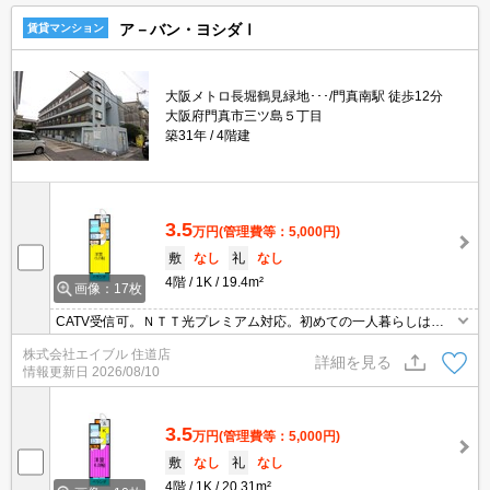
ア－バン・ヨシダⅠ
賃貸マンション
大阪メトロ長堀鶴見緑地･･･/門真南駅 徒歩12分
大阪府門真市三ツ島５丁目
築31年
4階建
3.5
万円
(管理費等：5,000円)
敷
なし
礼
なし
4階
1K
19.4m²
画像：17枚
CATV受信可。ＮＴＴ光プレミアム対応。初めての一人暮らしはこ
のお部屋から。
株式会社エイブル 住道店
詳細を見る
情報更新日
2026/08/10
3.5
万円
(管理費等：5,000円)
敷
なし
礼
なし
4階
1K
20.31m²