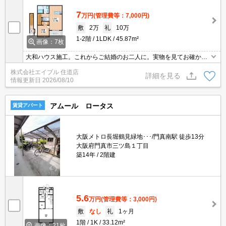
7
万円
(管理費等：7,000円)
敷
2万
礼
10万
1-2階
1LDK
45.87m²
画像：7枚
大和ハウス施工。これからご結婚のお二人に。実物を見てお確かめ
ください。
株式会社エイブル 住道店
詳細を見る
情報更新日
2026/08/10
アムール ロータス
賃貸アパート
大阪メトロ長堀鶴見緑地･･･/門真南駅 徒歩13分
大阪府門真市三ツ島１丁目
築14年
2階建
5.6
万円
(管理費等：3,000円)
敷
なし
礼
1ヶ月
1階
1K
33.12m²
画像：21枚