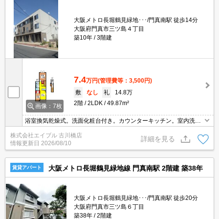
大阪メトロ長堀鶴見緑地･･･/門真南駅 徒歩14分
大阪府門真市三ツ島４丁目
築10年
3階建
7.4
万円
(管理費等：3,500円)
敷
なし
礼
14.8万
2階
2LDK
49.87m²
画像：7枚
浴室換気乾燥式。洗面化粧台付き。カウンターキッチン。室内洗濯
機置場。
株式会社エイブル 古川橋店
詳細を見る
情報更新日
2026/08/10
大阪メトロ長堀鶴見緑地線 門真南駅 2階建 築38年
賃貸アパート
大阪メトロ長堀鶴見緑地･･･/門真南駅 徒歩20分
大阪府門真市三ツ島６丁目
築38年
2階建