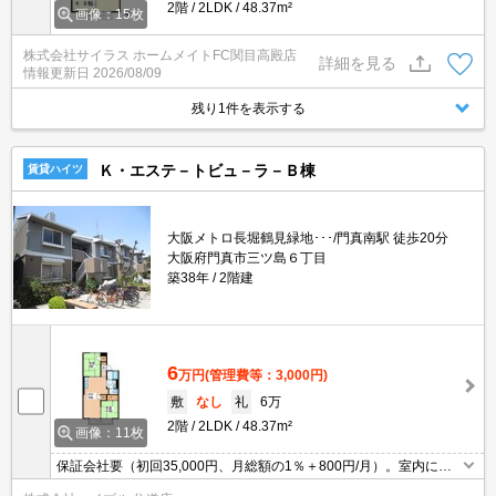
2階
2LDK
48.37m²
画像：15枚
株式会社サイラス ホームメイトFC関目高殿店
詳細を見る
情報更新日
2026/08/09
残り1件を表示する
Ｋ・エステ－トビュ－ラ－Ｂ棟
賃貸ハイツ
大阪メトロ長堀鶴見緑地･･･/門真南駅 徒歩20分
大阪府門真市三ツ島６丁目
築38年
2階建
6
万円
(管理費等：3,000円)
敷
なし
礼
6万
2階
2LDK
48.37m²
画像：11枚
保証会社要（初回35,000円、月総額の1％＋800円/月）。室内に洗
濯機置場あり。便利な洗面所独立タイプ。ぜひお問い合わせくださ