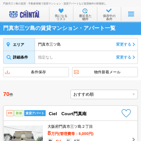
門真市三ツ島の賃貸・不動産情報で賃貸マンション・賃貸アパートなど賃貸物件の部屋探し
お部屋を探す
気になる
最近見た
保存中の
リスト
物件
条件
沿線・駅から
門真市三ツ島の賃貸マンション・アパート一覧
住所から
家賃相場から
門真市三ツ島
変更する
エリア
通勤通学時間から
詳細条件
指定なし
変更する
物件特集から
条件保存
物件新着メール
不動産会社から
TOP
70
件
Ciel Court門真南
PR
新築
賃貸アパート
大阪府門真市三ツ島２丁目
8
万円
(管理費等：6,000円)