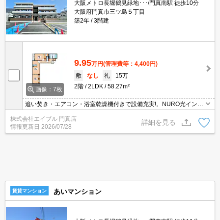
大阪メトロ長堀鶴見緑地･･･/門真南駅 徒歩10分
大阪府門真市三ツ島５丁目
築2年
3階建
9.95
万円
(管理費等：4,400円)
敷
なし
礼
15万
2階
2LDK
58.27m²
画像：7枚
追い焚き・エアコン・浴室乾燥機付きで設備充実!。NURO光インタ
ーネット無料。ゆったり足を伸ばせる1坪タイプバス。人気のカウ
株式会社エイブル 門真店
ンターキッチン。
詳細を見る
情報更新日
2026/07/28
あいマンション
賃貸マンション