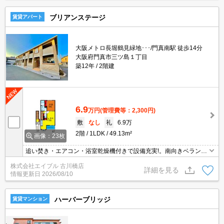
ブリアンステージ
賃貸アパート
大阪メトロ長堀鶴見緑地･･･/門真南駅 徒歩14分
大阪府門真市三ツ島１丁目
築12年
2階建
6.9
万円
(管理費等：2,300円)
敷
なし
礼
6.9万
2階
1LDK
49.13m²
画像：23枚
追い焚き・エアコン・浴室乾燥機付きで設備充実!。南向きベラン
ダ。エアコン2基付き。新生活のスタートはここから。ぜひお問い
株式会社エイブル 古川橋店
合わせください!。
詳細を見る
情報更新日
2026/08/10
ハーバーブリッジ
賃貸マンション