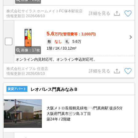
株式会社サイラス ホームメイトFC塚本駅前店
詳細を見る
情報更新日
2026/08/10
5.6
万円
(管理費等：3,000円)
敷
なし
礼
5.6万
1階
1K
33.12m²
画像：17枚
オンライン内見対応可。オンライン申込対応可。
株式会社エイブル 住道店
詳細を見る
情報更新日
2026/08/10
レオパレス門真みなみＢ
賃貸アパート
大阪メトロ長堀鶴見緑地･･･/門真南駅 徒歩5分
大阪府門真市三ツ島３丁目
築24年
2階建