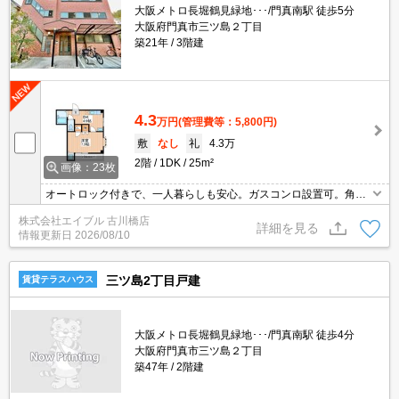
大阪メトロ長堀鶴見緑地･･･/門真南駅 徒歩5分
大阪府門真市三ツ島２丁目
築21年
3階建
4.3
万円
(管理費等：5,800円)
敷
なし
礼
4.3万
2階
1DK
25m²
画像：23枚
オートロック付きで、一人暮らしも安心。ガスコンロ設置可。角部
屋で出窓付き。室内に洗濯機置場あり。住環境も静かで安心です
株式会社エイブル 古川橋店
よ。バス・トイレ別。ぜひお問い合わせください!。
詳細を見る
情報更新日
2026/08/10
三ツ島2丁目戸建
賃貸テラスハウス
大阪メトロ長堀鶴見緑地･･･/門真南駅 徒歩4分
大阪府門真市三ツ島２丁目
築47年
2階建