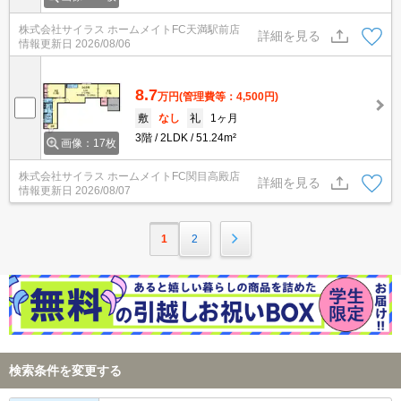
株式会社サイラス ホームメイトFC天満駅前店
詳細を見る
情報更新日
2026/08/06
8.7
万円
(管理費等：4,500円)
敷
なし
礼
1ヶ月
3階
2LDK
51.24m²
画像：17枚
株式会社サイラス ホームメイトFC関目高殿店
詳細を見る
情報更新日
2026/08/07
1
2
検索条件を変更する