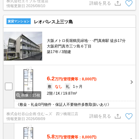
株式会社エイブル 住道店
い!。
詳細を見る
情報更新日
2026/08/10
レオパレス上三ツ島
賃貸マンション
大阪メトロ長堀鶴見緑地･･･/門真南駅 徒歩17分
大阪府門真市三ツ島６丁目
築17年
3階建
6.2
万円
(管理費等：8,000円)
敷
なし
礼
1ヶ月
2階
1K
19.87m²
画像：15枚
《敷金・礼金0円物件・保証人不要物件多数取扱いあり》
株式会社谷山企画 住む→ズ 四ツ橋堀江店
詳細を見る
情報更新日
2026/08/09
5.8
万円
(管理費等：8,000円)