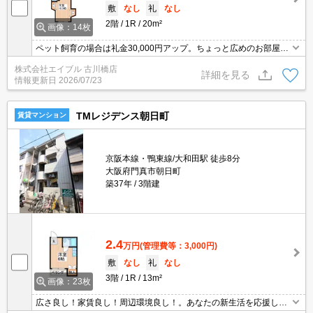
敷
なし
礼
なし
2階
1R
20m²
画像：14枚
ペット飼育の場合は礼金30,000円アップ。ちょっと広めのお部屋を
お探しのあなたへ。
株式会社エイブル 古川橋店
詳細を見る
情報更新日
2026/07/23
TMレジデンス朝日町
賃貸マンション
京阪本線・鴨東線/大和田駅 徒歩8分
大阪府門真市朝日町
築37年
3階建
2.4
万円
(管理費等：3,000円)
敷
なし
礼
なし
3階
1R
13m²
画像：23枚
広さ良し！家賃良し！周辺環境良し！。あなたの新生活を応援しま