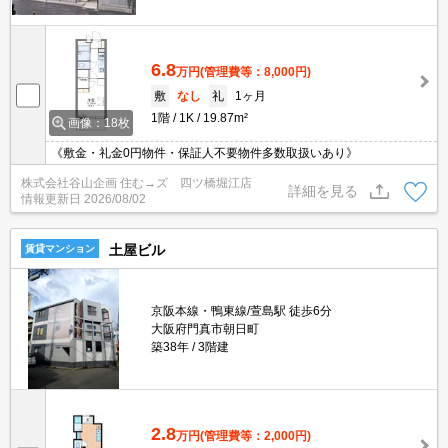
6.8
万円
(管理費等：8,000円)
敷
なし
礼
1ヶ月
1階
1K
19.87m²
画像：18枚
《敷金・礼金0円物件・保証人不要物件多数取扱いあり》
株式会社谷山企画 住む→ズ 四ツ橋堀江店
詳細を見る
情報更新日
2026/08/02
土屋ビル
賃貸マンション
京阪本線・鴨東線/萱島駅 徒歩6分
大阪府門真市朝日町
築38年
3階建
2.8
万円
(管理費等：2,000円)