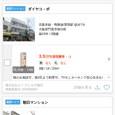
ダイヤコ－ポ
賃貸マンション
京阪本線・鴨東線/萱島駅 徒歩7分
大阪府門真市朝日町
築43年
3階建
3.5
万円
(管理費等：--)
敷
なし
礼
なし
3階
1K
20m²
画像：19枚
猫のみ相談可。猫2匹まで飼育可。TVモニターホンで安心生活を!。
ぜひお問い合わせください!。
株式会社エイブル 古川橋店
詳細を見る
情報更新日
2026/08/03
朝日マンション
賃貸ハイツ