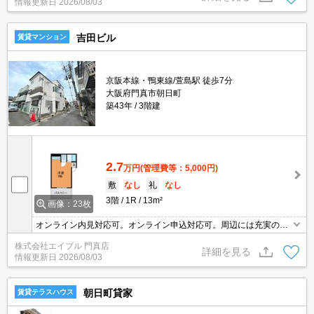
情報更新日
2026/08/03
吉田ビル
賃貸マンション
京阪本線・鴨東線/萱島駅 徒歩7分
大阪府門真市朝日町
築43年
3階建
2.7
万円
(管理費等：5,000円)
敷
なし
礼
なし
3階
1R
13m²
画像：23枚
オンライン内見対応可。オンライン申込対応可。周辺には充実の生
活環境。過ごしやすい生活環境が整っています。
株式会社エイブル 門真店
詳細を見る
情報更新日
2026/08/03
朝日町貸家
賃貸テラスハウス