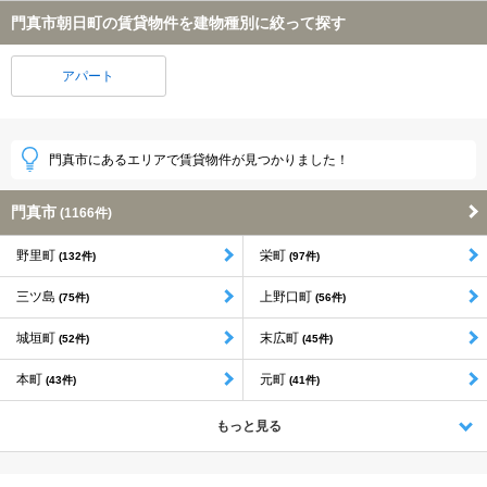
門真市朝日町の賃貸物件を建物種別に絞って探す
アパート
門真市にあるエリアで賃貸物件が見つかりました！
門真市
(1166件)
野里町
栄町
(132件)
(97件)
三ツ島
上野口町
(75件)
(56件)
城垣町
末広町
(52件)
(45件)
本町
元町
(43件)
(41件)
もっと見る