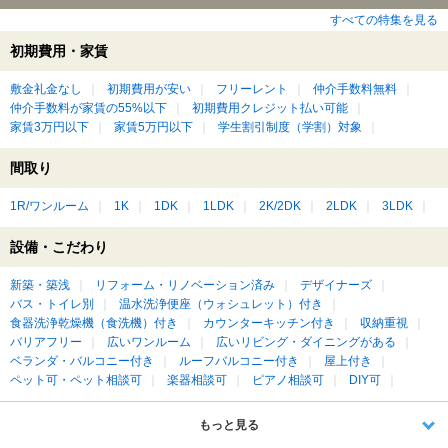
すべての特集を見る
初期費用・家賃
敷金礼金なし
初期費用が安い
フリーレント
仲介手数料無料
仲介手数料が家賃の55%以下
初期費用クレジット払い可能
家賃3万円以下
家賃5万円以下
学生割引制度（学割）対象
間取り
1R/ワンルーム
1K
1DK
1LDK
2K/2DK
2LDK
3LDK
設備・こだわり
新築・築浅
リフォーム・リノベーション済み
デザイナーズ
バス・トイレ別
温水洗浄便座（ウォシュレット）付き
食器洗浄乾燥機（食洗機）付き
カウンターキッチン付き
収納重視
バリアフリー
広いワンルーム
広いリビング・ダイニングがある
ベランダ・バルコニー付き
ルーフバルコニー付き
屋上付き
ペット可・ペット相談可
楽器相談可
ピアノ相談可
DIY可
もっと見る