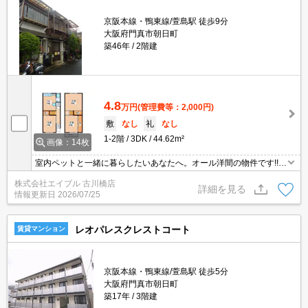
京阪本線・鴨東線/萱島駅 徒歩9分
大阪府門真市朝日町
築46年
2階建
4.8
万円
(管理費等：2,000円)
敷
なし
礼
なし
1-2階
3DK
44.62m²
画像：14枚
室内ペットと一緒に暮らしたいあなたへ。オール洋間の物件です!!。
ぜひお問い合わせください!。
株式会社エイブル 古川橋店
詳細を見る
情報更新日
2026/07/25
レオパレスクレストコート
賃貸マンション
京阪本線・鴨東線/萱島駅 徒歩5分
大阪府門真市朝日町
築17年
3階建