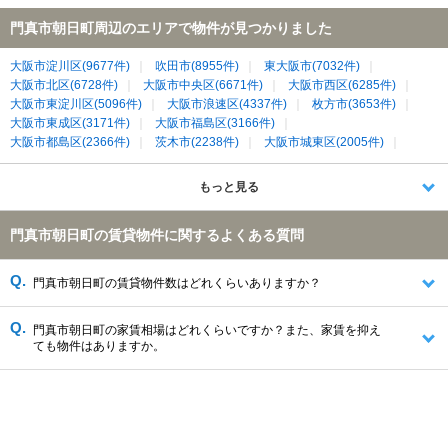
門真市朝日町周辺のエリアで物件が見つかりました
大阪市淀川区(9677件)
吹田市(8955件)
東大阪市(7032件)
大阪市北区(6728件)
大阪市中央区(6671件)
大阪市西区(6285件)
大阪市東淀川区(5096件)
大阪市浪速区(4337件)
枚方市(3653件)
大阪市東成区(3171件)
大阪市福島区(3166件)
大阪市都島区(2366件)
茨木市(2238件)
大阪市城東区(2005件)
大阪市天王寺区(2003件)
寝屋川市(1986件)
大阪市生野区(1958件)
摂津市(1298件)
門真市(1174件)
守口市(1158件)
もっと見る
大東市(1108件)
大阪市旭区(1106件)
大阪市鶴見区(939件)
交野市(812件)
大阪市大正区(493件)
生駒市(366件)
門真市朝日町の賃貸物件に関するよくある質問
四條畷市(358件)
門真市朝日町の賃貸物件数はどれくらいありますか？
門真市朝日町の家賃相場はどれくらいですか？また、家賃を抑え
ても物件はありますか。