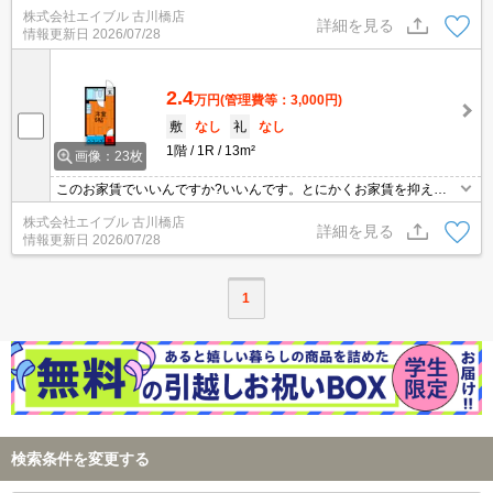
す。実物を見てお確かめください。ぜひお問合せください。住環境
株式会社エイブル 古川橋店
をあなたの目でお確かめください。
詳細を見る
情報更新日
2026/07/28
2.4
万円
(管理費等：3,000円)
敷
なし
礼
なし
1階
1R
13m²
画像：23枚
このお家賃でいいんですか?いいんです。とにかくお家賃を抑えた
い方にオススメ!。初期費用も抑えれますよ。保証人不要。最寄り駅
株式会社エイブル 古川橋店
まで徒歩8分！。住環境も静かで安心ですよ。ぜひお問い合わせく
詳細を見る
情報更新日
2026/07/28
ださい!。
1
検索条件を変更する