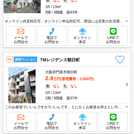
敷
なし
礼
なし
1R
13m²
3階
3階建 築43年
オンライン内見対応可。オンライン申込対応可。周辺には充実の生活環
境。過ごしやすい生活環境が整っています。
メールで
電話で
オンライン
LINEで
お問合せ
お問合せ
来店
お問合せ
TMレジデンス朝日町
PR
賃貸マンション
大阪府門真市朝日町
2.4
万円
(管理費等：3,000円)
敷
なし
礼
なし
1R
13m²
1階
3階建 築37年
このお家賃でいいんですか?いいんです。とにかくお家賃を抑えたい方に
オススメ!。初期費用も抑えれますよ。保証人不要。最寄り駅まで徒歩8
分！。住環境も静かで安心ですよ。ぜひお問い合わせください!。
メールで
電話で
オンライン
LINEで
お問合せ
お問合せ
来店
お問合せ