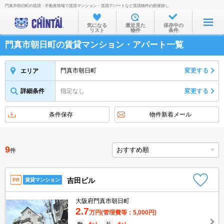
門真市朝日町の賃貸・不動産情報で賃貸マンション・賃貸アパートなど賃貸物件の部屋探し
お部屋を探す
気になる
最近見た
保存中の
リスト
物件
条件
沿線・駅から
門真市朝日町の賃貸マンション・アパート一覧
住所から
家賃相場から
門真市朝日町
変更する
エリア
通勤通学時間から
詳細条件
指定なし
変更する
物件特集から
条件保存
物件新着メール
不動産会社から
TOP
9
件
吉田ビル
PR
賃貸マンション
大阪府門真市朝日町
2.7
万円
(管理費等：5,000円)