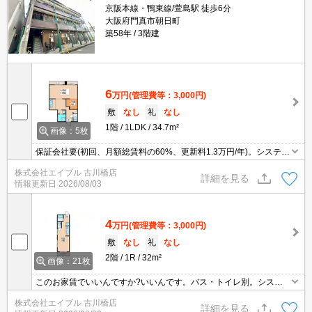
京阪本線・鴨東線/萱島駅 徒歩6分
大阪府門真市朝日町
築58年
3階建
6
万円
(管理費等：3,000円)
敷
なし
礼
なし
1階
1LDK
34.7m²
画像：5枚
保証会社要(初回、月額総賃料の60%、更新料1.3万円/年)。システム
キッチンをお好みの方に。15帖のLDKをご覧ください。お風呂とト
株式会社エイブル 古川橋店
イレが別でこの家賃。TVモニターホンで安心生活を!。
詳細を見る
情報更新日
2026/08/03
4
万円
(管理費等：3,000円)
敷
なし
礼
なし
2階
1R
32m²
画像：21枚
このお家賃でいいんですか?いいんです。バス・トイレ別。システ
ムキッチンをお好みの方に。温水洗浄便座付き。角部屋をお探しの
株式会社エイブル 古川橋店
方に。室内に洗濯機置場あり。ぜひお問い合わせください!。
詳細を見る