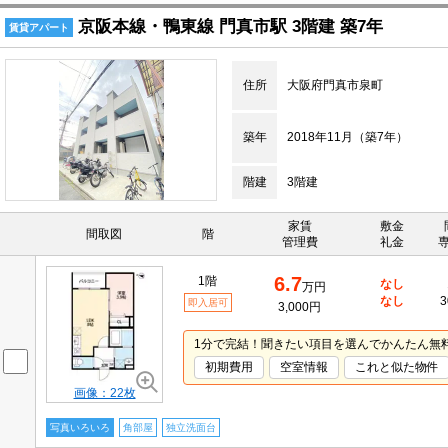
京阪本線・鴨東線 門真市駅 3階建 築7年
賃貸アパート
住所
大阪府門真市泉町
築年
2018年11月（築7年）
階建
3階建
家賃
敷金
間取図
階
管理費
礼金
6.7
1階
なし
万円
なし
3
即入居可
3,000円
1分で完結！聞きたい項目を選んでかんたん無
初期費用
空室情報
これと似た物件
画像：22枚
写真いろいろ
角部屋
独立洗面台