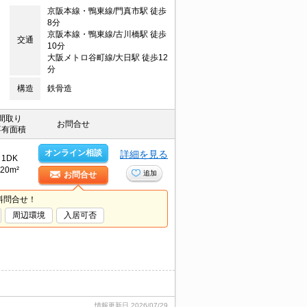
京阪本線・鴨東線/門真市駅 徒歩
8分
京阪本線・鴨東線/古川橋駅 徒歩
交通
10分
大阪メトロ谷町線/大日駅 徒歩12
分
構造
鉄骨造
間取り
お問合せ
専有面積
オンライン相談
詳細を見る
1DK
20m²
追加
お問合せ
料問合せ！
周辺環境
入居可否
情報更新日
2026/07/29