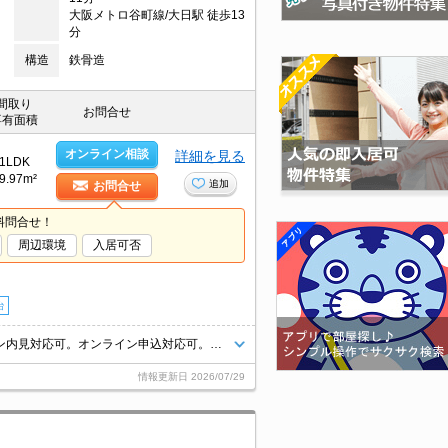
大阪メトロ谷町線/大日駅 徒歩13
分
構造
鉄骨造
間取り
お問合せ
専有面積
オンライン相談
詳細を見る
1LDK
9.97m²
追加
お問合せ
料問合せ！
周辺環境
入居可否
台
保証会社加入要(初回35,000円、月額総支払額の1％+800円/月)。オンライン内見対応可。オンライン申込対応可。周辺には充実の生活環境。
情報更新日
2026/07/29