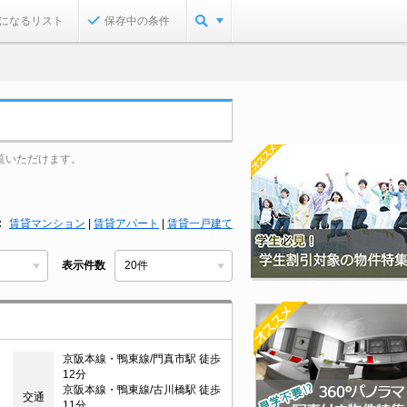
になるリスト
保存中の条件
覧いただけます。
賃貸マンション
|
賃貸アパート
|
賃貸一戸建て
表示件数
京阪本線・鴨東線/門真市駅 徒歩
12分
京阪本線・鴨東線/古川橋駅 徒歩
交通
11分