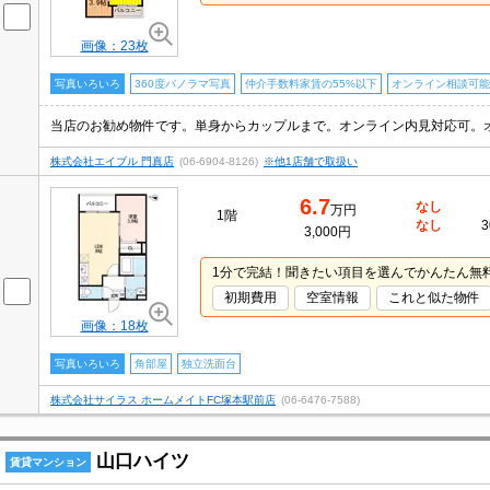
画像：23枚
写真いろいろ
360度パノラマ写真
仲介手数料家賃の55%以下
オンライン相談可能
当店のお勧め物件です。単身からカップルまで。オンライン内見対応可。
株式会社エイブル 門真店
(06-6904-8126)
※他1店舗で取扱い
6.7
なし
万円
1階
なし
3
3,000円
1分で完結！聞きたい項目を選んでかんたん無
初期費用
空室情報
これと似た物件
画像：18枚
写真いろいろ
角部屋
独立洗面台
株式会社サイラス ホームメイトFC塚本駅前店
(06-6476-7588)
山口ハイツ
賃貸マンション