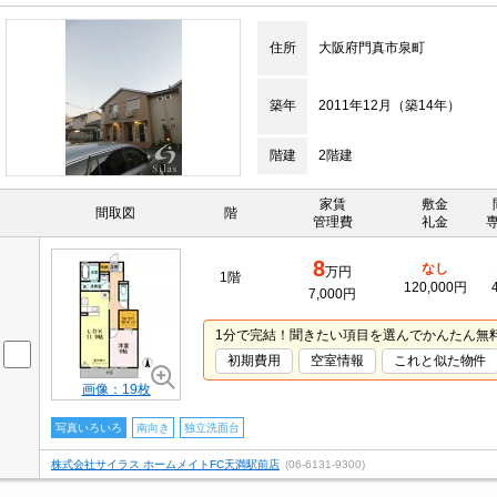
住所
大阪府門真市泉町
築年
2011年12月（築14年）
階建
2階建
家賃
敷金
間取図
階
管理費
礼金
8
なし
万円
1階
120,000円
7,000円
1分で完結！聞きたい項目を選んでかんたん無
初期費用
空室情報
これと似た物件
画像：19枚
写真いろいろ
南向き
独立洗面台
株式会社サイラス ホームメイトFC天満駅前店
(06-6131-9300)