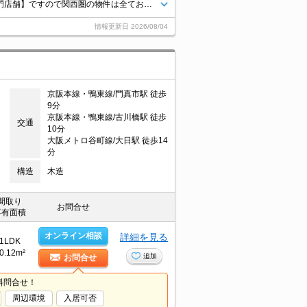
★人気デザイナーズ★インターネット無料♪追炊き機能付き♪当店【賃貸専門店舗】ですので関西圏の物件は全てお任せください！どこにある物件でも当店までお気軽にお問い合わせくださいませ♪
情報更新日
2026/08/04
京阪本線・鴨東線/門真市駅 徒歩
9分
京阪本線・鴨東線/古川橋駅 徒歩
交通
10分
大阪メトロ谷町線/大日駅 徒歩14
分
構造
木造
間取り
お問合せ
専有面積
オンライン相談
詳細を見る
1LDK
0.12m²
追加
お問合せ
料問合せ！
周辺環境
入居可否