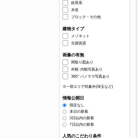
鉄骨系
木造
ブロック・その他
建物タイプ
メゾネット
分譲賃貸
画像の有無
間取り図あり
外観･内観写真あり
360° パノラマ写真あり
※一部エリア対象外(埼玉など)
情報公開日
指定なし
本日の新着
3日以内の新着
7日以内の新着
人気のこだわり条件