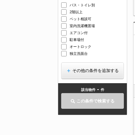
バス・トイレ別
2階以上
ペット相談可
室内洗濯機置場
エアコン付
駐車場付
オートロック
独立洗面台
その他の条件を追加する
-
該当物件
件
この条件で検索する