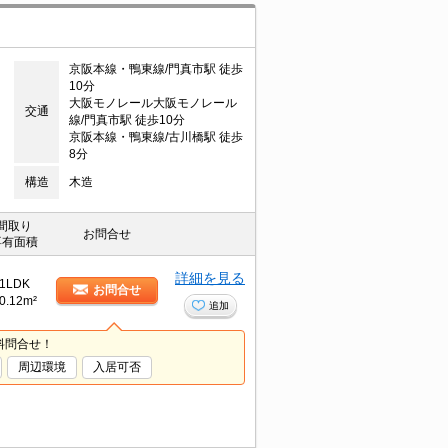
京阪本線・鴨東線/門真市駅 徒歩
10分
大阪モノレール大阪モノレール
交通
線/門真市駅 徒歩10分
京阪本線・鴨東線/古川橋駅 徒歩
8分
構造
木造
間取り
お問合せ
専有面積
詳細を見る
1LDK
お問合せ
0.12m²
追加
料問合せ！
周辺環境
入居可否