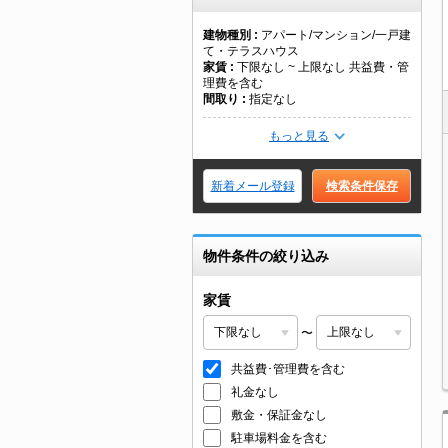
建物種別
アパート/マンション/一戸建
て・テラスハウス
家賃
下限なし ~ 上限なし 共益費・管
理費を含む
間取り
指定なし
もっと見る
新着メール登録
検索条件保存
物件条件の絞り込み
家賃
〜
共益費･管理費を含む
礼金なし
敷金・保証金なし
駐車場料金を含む