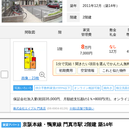
築年
2011年12月（築14年）
階建
2階建
家賃
敷金
間取図
階
管理費
礼金
8
なし
万円
1階
12万
4
7,000円
1分で完結！聞きたい項目を選んでかんたん無
初期費用
空室情報
これと似た物件
画像：23枚
写真いろいろ
仲介手数料家賃の55%以下
オンライン相談可能
南向き
独立洗面
株式会社エイブル 門真店
(06-6904-8126)
※他1店舗で取扱い
京阪本線・鴨東線 門真市駅 2階建 築14年
賃貸アパート