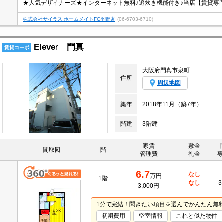
株式会社サイラス ホームメイトFC平野店
(06-6703-6710)
Elever 門真
賃貸コーポ
大阪府門真市泉町
住所
周辺地図
築年
2018年11月（築7年）
階建
3階建
家賃
敷金
間取図
階
管理費
礼金
6.7
なし
万円
1階
なし
3
3,000円
1分で完結！聞きたい項目を選んでかんたん無
初期費用
空室情報
これと似た物件