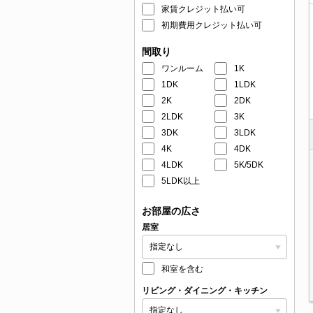
家賃クレジット払い可
初期費用クレジット払い可
間取り
ワンルーム
1K
1DK
1LDK
2K
2DK
2LDK
3K
3DK
3LDK
4K
4DK
4LDK
5K/5DK
5LDK以上
お部屋の広さ
居室
和室を含む
リビング・ダイニング・キッチン