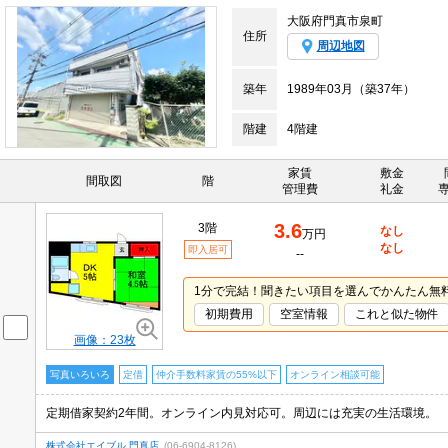
大阪府門真市泉町
住所
周辺地図
築年
1989年03月（築37年）
階建
4階建
家賃
敷金
間取図
階
管理費
礼金
3.6
3階
なし
万円
なし
即入居可
--
1分で完結！聞きたい項目を選んでかんたん無
初期費用
空室情報
これと似た物件
画像：23枚
写真いろいろ
定借
仲介手数料家賃の55%以下
オンライン相談可能
定期借家契約2年間。オンライン内見対応可。周辺には充実の生活環境。
株式会社エイブル 門真店
(06-6904-8126)