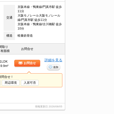
京阪本線・鴨東線/門真市駅 徒歩
11分
大阪モノレール大阪モノレール
交通
線/門真市駅 徒歩11分
京阪本線・鴨東線/古川橋駅 徒歩
10分
構造
軽量鉄骨造
間取り
お問合せ
専有面積
詳細を見る
1LDK
お問合せ
49.9m²
追加
料問合せ！
周辺環境
入居可否
情報更新日
2026/08/05