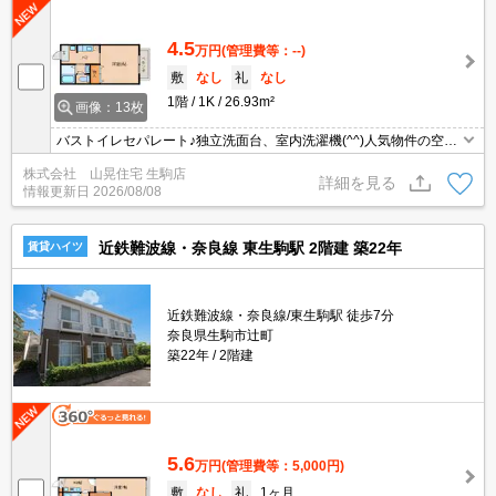
4.5
万円
(管理費等：--)
敷
なし
礼
なし
1階
1K
26.93m²
画像：13枚
バストイレセパレート♪独立洗面台、室内洗濯機(^^)人気物件の空き
が出ました！！南向きで明るいお部屋は8帖でゆったりしておりま
株式会社 山晃住宅 生駒店
す。バス・トイレセパレートはもちろん、室内に洗濯機置場、洗面
詳細を見る
情報更新日
2026/08/08
台も独立しているのも人気の秘訣ですね♪ガスコンロ付！
近鉄難波線・奈良線 東生駒駅 2階建 築22年
賃貸ハイツ
近鉄難波線・奈良線/東生駒駅 徒歩7分
奈良県生駒市辻町
築22年
2階建
5.6
万円
(管理費等：5,000円)
敷
なし
礼
1ヶ月