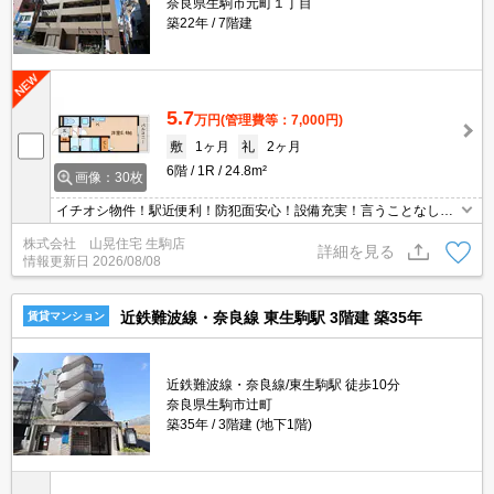
奈良県生駒市元町１丁目
築22年
7階建
5.7
万円
(管理費等：7,000円)
敷
1ヶ月
礼
2ヶ月
6階
1R
24.8m²
画像：30枚
イチオシ物件！駅近便利！防犯面安心！設備充実！言うことなし！
オートロック付き安心♪オール電化でガス代不要。独立洗面台でお出
株式会社 山晃住宅 生駒店
かけの準備も快適。エレベーターで上階へもラクラク。便利な宅配
詳細を見る
情報更新日
2026/08/08
BOX。インターネット設備もあります。24時間365日入居安心サポ
ート付き。
近鉄難波線・奈良線 東生駒駅 3階建 築35年
賃貸マンション
近鉄難波線・奈良線/東生駒駅 徒歩10分
奈良県生駒市辻町
築35年
3階建 (地下1階)