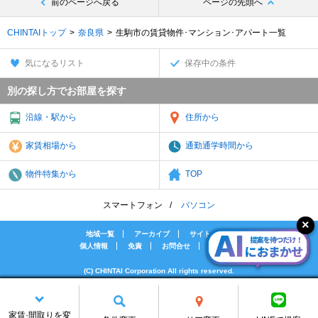
前のページへ戻る
ページの先頭へ
CHINTAIトップ
奈良県
生駒市の賃貸物件･マンション･アパート一覧
気になるリスト
保存中の条件
別の探し方でお部屋を探す
沿線・駅から
住所から
家賃相場から
通勤通学時間から
物件特集から
TOP
スマートフォン
パソコン
地域一覧
アーカイブ
サイトマップ
個人情報
免責
お問合せ
会社案内
(C) CHINTAI Corporation All rights reserved.
[PR]賃貸物件の疑問解決！教えてエイブルAGENT
[PR]賃貸生活の工夫を紹介！CHINTAI情報局
家賃·間取りを変
[PR]女性の賃貸生活を応援！Woman.CHINTAI