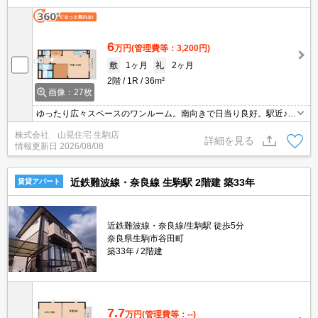
6
万円
(管理費等：3,200円)
敷
1ヶ月
礼
2ヶ月
2階
1R
36m²
画像：27枚
ゆったり広々スペースのワンルーム。南向きで日当り良好。駅近♪便
利な床下収納付きのカーペットコーナーはおススメ。ＴＶモニター
株式会社 山晃住宅 生駒店
付インターホンでセキュリティ面も安心。エアコンや温水洗浄便座
詳細を見る
情報更新日
2026/08/08
付きトイレなど嬉しい設備も満載。システムキッチンでお料理も楽
しんでください。
近鉄難波線・奈良線 生駒駅 2階建 築33年
賃貸アパート
近鉄難波線・奈良線/生駒駅 徒歩5分
奈良県生駒市谷田町
築33年
2階建
7.7
万円
(管理費等：--)