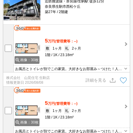
近鉄難波線・奈良線/生駒駅 徒歩12分
奈良県生駒市西松ケ丘
築27年
2階建
5
万円
(管理費等：--)
敷
1ヶ月
礼
2ヶ月
1階
1K
23.18m²
画像：30枚
お風呂とトイレが別でこの家賃。大好きなお部屋み～つけた！人気
のお風呂とトイレが別のセパレートタイプです(^^)しかも独立洗面
株式会社 山晃住宅 生駒店
化粧台付き。ガスコンロのキッチンで自炊派の貴方にはうってつ
詳細を見る
情報更新日
2026/08/08
け！そのうえ南向きで日当り良好です☆ガスは人気の都市ガス仕
様。
5
万円
(管理費等：--)
敷
1ヶ月
礼
2ヶ月
1階
1K
23.18m²
画像：30枚
お風呂とトイレが別でこの家賃。大好きなお部屋み～つけた！人気