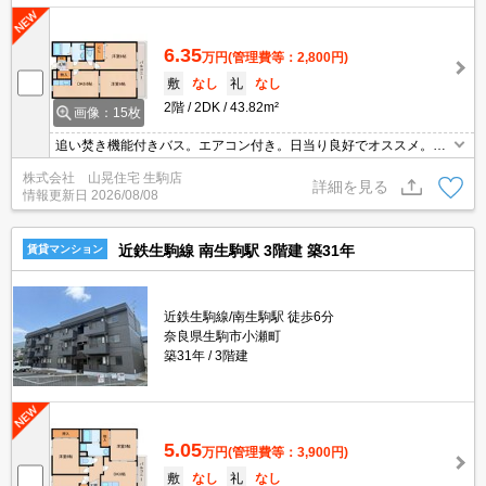
6.35
万円
(管理費等：2,800円)
敷
なし
礼
なし
2階
2DK
43.82m²
画像：15枚
追い焚き機能付きバス。エアコン付き。日当り良好でオススメ。住
環境が良くて人気のエリア☆スーパーやコンビニ、ドラッグストア
株式会社 山晃住宅 生駒店
なども近くにあり買い物も便利！追炊き機能付のお風呂やシャワー
詳細を見る
情報更新日
2026/08/08
式洗面台もうれしいポイントですね！エアコン付でお引越しもラク
ラク！
近鉄生駒線 南生駒駅 3階建 築31年
賃貸マンション
近鉄生駒線/南生駒駅 徒歩6分
奈良県生駒市小瀬町
築31年
3階建
5.05
万円
(管理費等：3,900円)
敷
なし
礼
なし