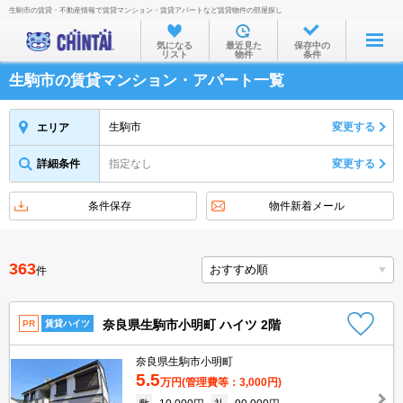
生駒市の賃貸・不動産情報で賃貸マンション・賃貸アパートなど賃貸物件の部屋探し
お部屋を探す
気になる
最近見た
保存中の
リスト
物件
条件
沿線・駅から
生駒市の賃貸マンション・アパート一覧
住所から
家賃相場から
生駒市
変更する
エリア
通勤通学時間から
詳細条件
指定なし
変更する
物件特集から
条件保存
物件新着メール
不動産会社から
TOP
363
件
奈良県生駒市小明町 ハイツ 2階
PR
賃貸ハイツ
奈良県生駒市小明町
5.5
万円
(管理費等：3,000円)