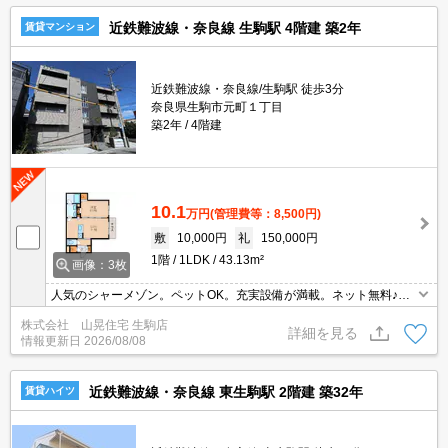
近鉄難波線・奈良線 生駒駅 4階建 築2年
賃貸マンション
近鉄難波線・奈良線/生駒駅 徒歩3分
奈良県生駒市元町１丁目
築2年
4階建
10.1
万円
(管理費等：8,500円)
敷
10,000円
礼
150,000円
1階
1LDK
43.13m²
画像：3枚
人気のシャーメゾン。ペットOK。充実設備が満載。ネット無料♪オ
ートロックと防犯カメラで安心の防犯対策！高遮音床「SHAIDO5
株式会社 山晃住宅 生駒店
5」採用。太陽光発電を入居者様に還元。システムキッチンや追い
詳細を見る
情報更新日
2026/08/08
焚き機能付きのお風呂など人気の快適設備が満載。ペットとお引越
しOKです♪
近鉄難波線・奈良線 東生駒駅 2階建 築32年
賃貸ハイツ