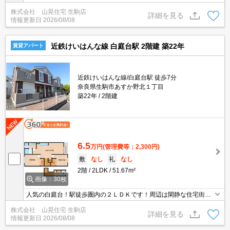
よ！セブンイレブン150ｍ、マクドナルド160ｍと生活しやすい立地
株式会社 山晃住宅 生駒店
です。オートロックエントランスで女性も安心！セキュリティにも
詳細を見る
情報更新日
2026/08/08
気を配っております。第二阪奈道路壱部ランプ450ｍでお車でのア
クセス良い！
近鉄けいはんな線 白庭台駅 2階建 築22年
賃貸アパート
近鉄けいはんな線/白庭台駅 徒歩7分
奈良県生駒市あすか野北１丁目
築22年
2階建
6.5
万円
(管理費等：2,300円)
敷
なし
礼
なし
2階
2LDK
51.67m²
画像：30枚
人気の白庭台！駅徒歩圏内の２ＬＤＫです！周辺は閑静な住宅街で
住み心地の良い住環境。けいはんな線の白庭台駅は大阪メトロ中央
株式会社 山晃住宅 生駒店
線にも直結していますので通勤や通学にも便利☆追炊き機能付のお
詳細を見る
情報更新日
2026/08/08
風呂もポイント！