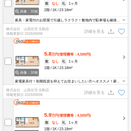
敷
なし
礼
1ヶ月
2階
1K
23.18m²
画像：30枚
家具・家電付のお部屋で引越しラクラク！敷地内で駐車場も確保可
能ですのでお車をお持ちの方も安心ですね。初めて一人暮しをされ
株式会社 山晃住宅 生駒店
る方でも安心の設備が充実です。貴方の新生活のスタートはこのお
詳細を見る
情報更新日
2026/08/08
部屋で決まりですね。
5.8
万円
(管理費等：4,500円)
敷
なし
礼
1ヶ月
1階
1K
23.18m²
画像：30枚
家電家具付！初期投資を抑えてお住まいしたい方へオススメ！家
具・家電付のお部屋で引越しラクラク！敷地内で駐車場も確保可能
株式会社 山晃住宅 生駒店
ですのでお車をお持ちの方も安心ですね。初めて一人暮しをされる
詳細を見る
情報更新日
2026/08/08
方でも安心の設備が充実です。貴方の新生活のスタートはこのお部
屋で決まりですね。
5.9
万円
(管理費等：4,500円)
敷
なし
礼
1ヶ月
1階
1K
23.18m²