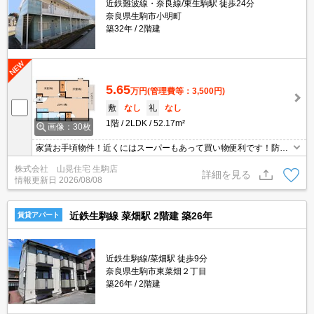
近鉄難波線・奈良線/東生駒駅 徒歩24分
奈良県生駒市小明町
築32年
2階建
5.65
万円
(管理費等：3,500円)
敷
なし
礼
なし
1階
2LDK
52.17m²
画像：30枚
家賃お手頃物件！近くにはスーパーもあって買い物便利です！防犯
カメラとシャッター雨戸で安心生活。人気の独立洗面台。南向き日
株式会社 山晃住宅 生駒店
当たり良好！オール洋室で新婚様におススメの間取りになっていま
詳細を見る
情報更新日
2026/08/08
す。フローリングでお掃除ラクラク。エアコン付きでお引越し費用
も助かりますね☆
近鉄生駒線 菜畑駅 2階建 築26年
賃貸アパート
近鉄生駒線/菜畑駅 徒歩9分
奈良県生駒市東菜畑２丁目
築26年
2階建