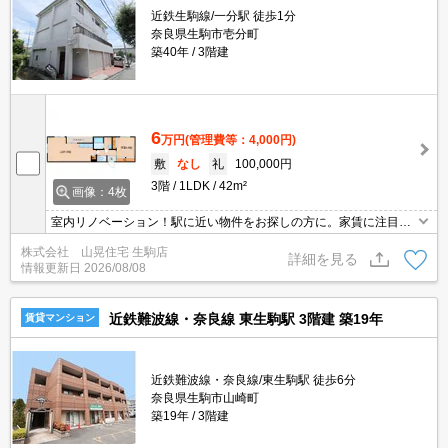
近鉄生駒線/一分駅 徒歩1分
奈良県生駒市壱分町
築40年
3階建
6
万円
(管理費等：4,000円)
敷
なし
礼
100,000円
3階
1LDK
42m²
画像：4枚
室内リノベーション！駅に近い物件をお探しの方に。家賃に注目！
広ーいバルコニーで日当り良好。お部屋も明るく快適ですよ。節約
株式会社 山晃住宅 生駒店
志向のファミリー様やワンルームでは狭いと言う単身様におスス
詳細を見る
情報更新日
2026/08/08
メ。一分駅まで徒歩1分で電車に乗車4分の合計5分で生駒駅に着く
ので通勤通学が便利。
近鉄難波線・奈良線 東生駒駅 3階建 築19年
賃貸マンション
近鉄難波線・奈良線/東生駒駅 徒歩6分
奈良県生駒市山崎町
築19年
3階建