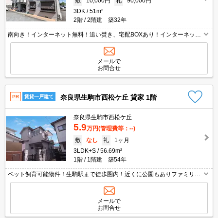
敷
10,000円
礼
90,000円
3DK
51m²
2階
2階建 築32年
南向き！インターネット無料！追い焚き、宅配BOXあり！インターネット
無料！！魅力の条件になりました(^o^)／☆ ファミリー様におすすめの３
ＤＫ。お買い物にも便利な立地です。明るい室内、南向きの専用庭はお値
打ちですね☆まずはお部屋をご覧ください。
メールで
お問合せ
奈良県生駒市西松ケ丘 貸家 1階
PR
賃貸一戸建て
奈良県生駒市西松ケ丘
5.9
万円
(管理費等：--)
敷
なし
礼
1ヶ月
3LDK+S
56.69m²
1階
1階建 築54年
ペット飼育可能物件！生駒駅まで徒歩圏内！近くに公園もありファミリー
様にもおすすめの一戸建のお部屋になっております！高台に立地し、空気
のよいすがすがしい場所になっております！室内リノベーション済み！
メールで
お問合せ