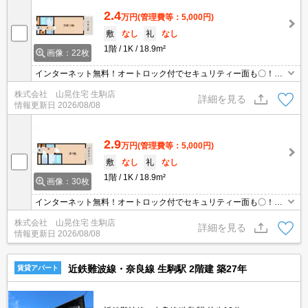
2.4
万円
(管理費等：5,000円)
敷
なし
礼
なし
1階
1K
18.9m²
画像：22枚
インターネット無料！オートロック付でセキュリティー面も〇！東
生駒駅徒歩10分！オートロック付１Kタイプ。近隣、コンビニや飲
株式会社 山晃住宅 生駒店
食店なども多くとっても生活しやすいです(^^)初めてのお一人暮ら
詳細を見る
情報更新日
2026/08/08
しのお考えのお客様にもおススメです☆宅配ＢＯＸあり。インター
ネット無料！
2.9
万円
(管理費等：5,000円)
敷
なし
礼
なし
1階
1K
18.9m²
画像：30枚
インターネット無料！オートロック付でセキュリティー面も〇！東
生駒駅徒歩10分！オートロック付１Kタイプ。近隣、コンビニや飲
株式会社 山晃住宅 生駒店
食店なども多くとっても生活しやすいです(^^)初めてのお一人暮ら
詳細を見る
情報更新日
2026/08/08
しのお考えのお客様にもおススメです☆宅配ＢＯＸあり。インター
ネット無料！
近鉄難波線・奈良線 生駒駅 2階建 築27年
賃貸アパート