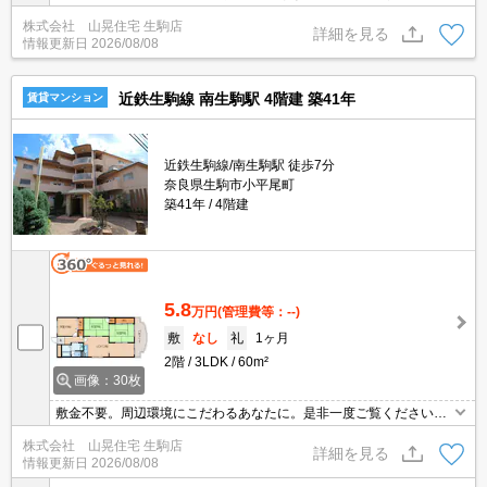
のお風呂とトイレが別のセパレートタイプです(^^)しかも独立洗面
株式会社 山晃住宅 生駒店
化粧台付き。ガスコンロのキッチンで自炊派の貴方にはうってつ
詳細を見る
情報更新日
2026/08/08
け！そのうえ南向きで日当り良好です☆ガスは人気の都市ガス仕
様。
近鉄生駒線 南生駒駅 4階建 築41年
賃貸マンション
近鉄生駒線/南生駒駅 徒歩7分
奈良県生駒市小平尾町
築41年
4階建
5.8
万円
(管理費等：--)
敷
なし
礼
1ヶ月
2階
3LDK
60m²
画像：30枚
敷金不要。周辺環境にこだわるあなたに。是非一度ご覧ください！
まずは一緒に現地へ見学に行きましょう！！☆彡見れば納得です
株式会社 山晃住宅 生駒店
よ！複数のお問合せを受け付けさせて頂いている人気物件です！ネ
詳細を見る
情報更新日
2026/08/08
ット掲載以外の情報は当店スタッフまでお気軽にご連絡下さいませ
(^_-)-☆