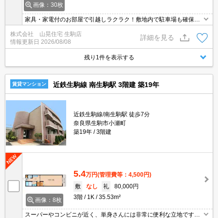
画像：30枚
家具・家電付のお部屋で引越しラクラク！敷地内で駐車場も確保可
能ですのでお車をお持ちの方も安心ですね。家電等が設置されてい
株式会社 山晃住宅 生駒店
ますのですぐにでも一人暮しを始めたい方にもオススメ！
詳細を見る
情報更新日
2026/08/08
残り1件を表示する
近鉄生駒線 南生駒駅 3階建 築19年
賃貸マンション
近鉄生駒線/南生駒駅 徒歩7分
奈良県生駒市小瀬町
築19年
3階建
5.4
万円
(管理費等：4,500円)
敷
なし
礼
80,000円
3階
1K
35.53m²
画像：8枚
スーパーやコンビニが近く、単身さんには非常に便利な立地です