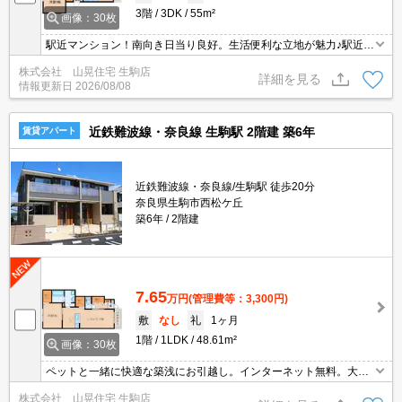
3階
3DK
55m²
画像：30枚
駅近マンション！南向き日当り良好。生活便利な立地が魅力♪駅近！
緑豊かな閑静な住宅街で住環境！近くにホームセンターやスーパ
株式会社 山晃住宅 生駒店
ー、飲食店などお店がたくさんあり生活に便利な立地です！南向き
詳細を見る
情報更新日
2026/08/08
で日当り良好。全室洋室に改装済み。収納たっぷりでお部屋スッキ
リ。
近鉄難波線・奈良線 生駒駅 2階建 築6年
賃貸アパート
近鉄難波線・奈良線/生駒駅 徒歩20分
奈良県生駒市西松ケ丘
築6年
2階建
7.65
万円
(管理費等：3,300円)
敷
なし
礼
1ヶ月
1階
1LDK
48.61m²
画像：30枚
ペットと一緒に快適な築浅にお引越し。インターネット無料。大好
きなペットと一緒にお住まいいただけますよ。インターネットも無
株式会社 山晃住宅 生駒店
料で使い放題がうれしいですね。エアコンや照明も付いているので