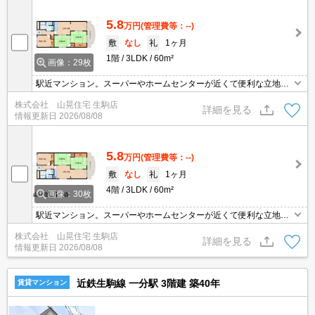
5.8
万円
(管理費等：--)
敷
なし
礼
1ヶ月
1階
3LDK
60m²
画像：29枚
駅近マンション。スーパーやホームセンターが近くて便利な立地。
日当たり良好で快適。明るい室内で心も晴々☆和室はやっぱり落ち
株式会社 山晃住宅 生駒店
着きますね。敷金不要でお引越しもラクラク。自転車での移動も
詳細を見る
情報更新日
2026/08/08
楽々。
5.8
万円
(管理費等：--)
敷
なし
礼
1ヶ月
4階
3LDK
60m²
画像：30枚
駅近マンション。スーパーやホームセンターが近くて便利な立地。
東向き日当たり良好で快適。明るい室内で心も晴々☆和室はやっぱ
株式会社 山晃住宅 生駒店
り落ち着きますね。敷金不要でお引越しもラクラク。自転車での移
詳細を見る
情報更新日
2026/08/08
動も楽々。
近鉄生駒線 一分駅 3階建 築40年
賃貸マンション