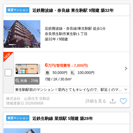
近鉄難波線・奈良線 東生駒駅 9階建 築32年
賃貸マンション
近鉄難波線・奈良線/東生駒駅 徒歩1分
奈良県生駒市東生駒１丁目
築32年
9階建
6
万円
(管理費等：7,000円)
敷
50,000円
礼
100,000円
7階
1K
30.6m²
画像：29枚
東生駒駅前のマンション！室内とてもキレイなので、駅近くのマン
ションをお探しの方にはうってつけです。オートロック、エレベー
株式会社 山晃住宅 生駒店
タも付いており、共用部分も清掃が行き通っております。東生駒駅
詳細を見る
情報更新日
2026/08/08
付近は、スーパー、コンビニ、大型病院、生活も非常に便利です。
インターネット・wifi無料！！新生活はこちらから！
近鉄生駒線 菜畑駅 5階建 築28年
賃貸マンション