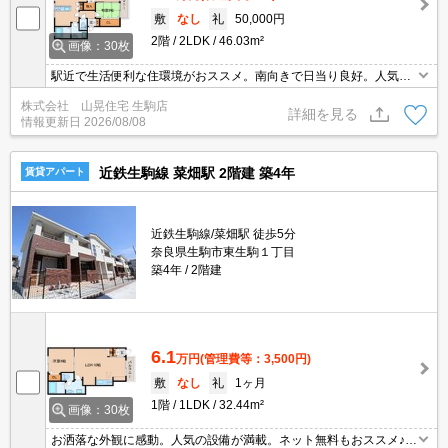
敷
なし
礼
50,000円
2階
2LDK
46.03m²
画像：30枚
駅近で生活便利な住環境がおススメ。南向きで日当り良好。人気の
生駒駅都市ガス物件♪収納たっぷりでお部屋スッキリ。人気のカウン
株式会社 山晃住宅 生駒店
ターキッチンも明るく開放感がありお料理も楽しくなりますね♪全戸
詳細を見る
情報更新日
2026/08/08
角部屋。南向きバルコニーで明るく快適。 カードキーでセキュリテ
ィ安心！
近鉄生駒線 菜畑駅 2階建 築4年
賃貸アパート
近鉄生駒線/菜畑駅 徒歩5分
奈良県生駒市東生駒１丁目
築4年
2階建
6.1
万円
(管理費等：3,500円)
敷
なし
礼
1ヶ月
1階
1LDK
32.44m²
画像：30枚
お洒落な外観に感動。人気の設備が満載。ネット無料もおススメ♪イ