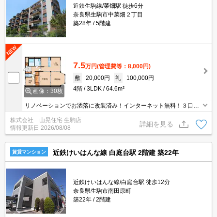
近鉄生駒線/菜畑駅 徒歩6分
奈良県生駒市中菜畑２丁目
築28年
5階建
7.5
万円
(管理費等：8,000円)
敷
20,000円
礼
100,000円
4階
3LDK
64.6m²
画像：30枚
リノベーションでお洒落に改装済み！インターネット無料！３口ガ
スコンロ付きのシステムキッチン、温水洗浄便座付きトイレ交換済
株式会社 山晃住宅 生駒店
み♪追い焚き機能付きのお風呂や独立洗面台など人気の設備も満載。
詳細を見る
情報更新日
2026/08/08
オートロック付きエントランスとカードキーシステムでセキュリテ
ィも安心。
近鉄けいはんな線 白庭台駅 2階建 築22年
賃貸マンション
近鉄けいはんな線/白庭台駅 徒歩12分
奈良県生駒市南田原町
築22年
2階建