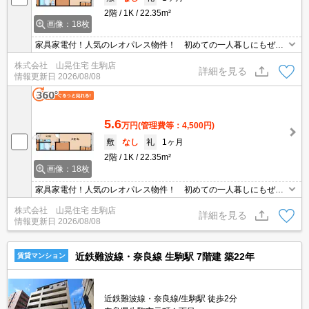
2階
1K
22.35m²
画像：18枚
家具家電付！人気のレオパレス物件！ 初めての一人暮しにもぜひ
一度ご覧になっていただきたいお部屋です。家電が揃っているので
株式会社 山晃住宅 生駒店
すぐにでも新生活を始められるのも嬉しいポイントですね。東生駒
詳細を見る
情報更新日
2026/08/08
駅まで徒歩圏内です。
5.6
万円
(管理費等：4,500円)
敷
なし
礼
1ヶ月
2階
1K
22.35m²
画像：18枚
家具家電付！人気のレオパレス物件！ 初めての一人暮しにもぜひ
一度ご覧になっていただきたいお部屋です。家電が揃っているので
株式会社 山晃住宅 生駒店
すぐにでも新生活を始められるのも嬉しいポイントですね。東生駒
詳細を見る
情報更新日
2026/08/08
駅まで徒歩圏内です。
近鉄難波線・奈良線 生駒駅 7階建 築22年
賃貸マンション
近鉄難波線・奈良線/生駒駅 徒歩2分