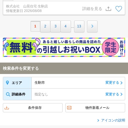
ンターネット無料でリモートや通販生活におススメ。宅配BOXもあ
株式会社 山晃住宅 生駒店
り荷物の受け取りも安心です。ホームセキュリティやTVモニターホ
詳細を見る
情報更新日
2026/08/08
ンで安心ですよ。コンロ付きのシステムキッチンでお料理も楽しく
なりますね。
1
2
3
4
13
…
検索条件を変更する
生駒市
変更する
エリア
詳細条件
指定なし
変更する
条件保存
物件新着メール
アイコンの説明