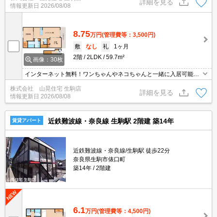
詳細を見る
情報更新日
2026/08/08
お引越しもラクラクです。収納がタップリ。一坪タイプのお風呂。
8.75
万円
(管理費等：3,500円)
敷
なし
礼
1ヶ月
2階
2LDK
59.7m²
画像：30枚
インターネット無料！ワンちゃんやネコちゃんと一緒に入居可能！
インターネットも無料で使い放題。エアコンや照明も付いているの
株式会社 山晃住宅 生駒店
でお引越しもラクラク。収納がタップリあってお部屋がスッキリ。
詳細を見る
情報更新日
2026/08/08
一坪タイプのお風呂でのんびり。お料理好きな方におススメのシス
テムキッチンも魅力。
近鉄難波線・奈良線 生駒駅 2階建 築14年
賃貸アパート
近鉄難波線・奈良線/生駒駅 徒歩22分
奈良県生駒市俵口町
築14年
2階建
6.1
万円
(管理費等：4,500円)