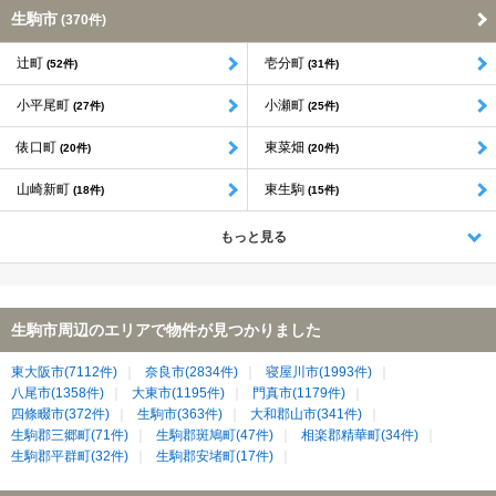
生駒市
(370件)
辻町
壱分町
(52件)
(31件)
小平尾町
小瀬町
(27件)
(25件)
俵口町
東菜畑
(20件)
(20件)
山崎新町
東生駒
(18件)
(15件)
もっと見る
生駒市周辺のエリアで物件が見つかりました
東大阪市(7112件)
奈良市(2834件)
寝屋川市(1993件)
八尾市(1358件)
大東市(1195件)
門真市(1179件)
四條畷市(372件)
生駒市(363件)
大和郡山市(341件)
生駒郡三郷町(71件)
生駒郡斑鳩町(47件)
相楽郡精華町(34件)
生駒郡平群町(32件)
生駒郡安堵町(17件)