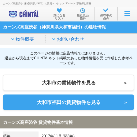
カーンズ高座渋谷（神奈川県大和市）の賃貸マンション･アパート･部屋探し情報
お部屋を探す
気になる
最近見た
保存中の
リスト
物件
条件
沿線・駅から
カーンズ高座渋谷（神奈川県大和市福田）の建物情報
住所から
物件概要
お問い合わせ
家賃相場から
通勤通学時間から
このページの情報は広告情報ではありません。
過去から現在までCHINTAIネット掲載のあった物件情報を元に作成した参考ペ
ージです。
物件特集から
不動産会社から
大和市の賃貸物件を見る
＞
TOP
大和市福田の賃貸物件を見る
＞
カーンズ高座渋谷 賃貸物件基本情報
築年
2017年11月 (築8年)