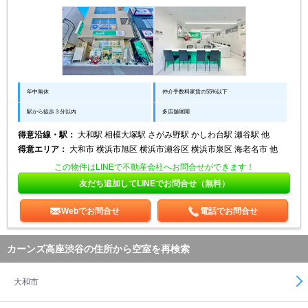
年中無休
仲介手数料家賃の55%以下
駅から徒歩３分以内
多店舗展開
得意沿線・駅：
大和駅 相模大塚駅 さがみ野駅 かしわ台駅 瀬谷駅 他
得意エリア：
大和市 横浜市旭区 横浜市瀬谷区 横浜市泉区 海老名市 他
この物件はLINEで不動産会社へお問合せができます！
友だち追加してLINEでお問合せ（無料）
Webでお問合せ
電話でお問合せ
カーンズ高座渋谷の住所から空室を再検索
大和市