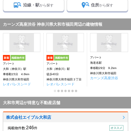
沿線・駅
住所
から探す
から探す
カーンズ高座渋谷 神奈川県大和市福田周辺の建物情報
アパート
新着
掲載物件有
新着
掲載物件有
海老名駅
アパート
アパート
車移動29分 9.2km
大和（神奈川）駅
大和（神奈川）駅
神奈川県大和市福田
車移動15分 4.6km
徒歩40分
カーンズ高座渋谷
神奈川県大和市福田
神奈川県大和市福田３丁目
レオパレスシード
レオパレスシード
大和市周辺が得意な不動産店舗
株式会社エイブル大和店
246
掲載物件数:
件
オススメ