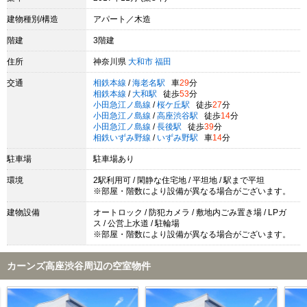
建物種別/構造
アパート／木造
階建
3階建
住所
神奈川県
大和市
福田
交通
相鉄本線
/
海老名駅
車
29
分
相鉄本線
/
大和駅
徒歩
53
分
小田急江ノ島線
/
桜ケ丘駅
徒歩
27
分
小田急江ノ島線
/
高座渋谷駅
徒歩
14
分
小田急江ノ島線
/
長後駅
徒歩
39
分
相鉄いずみ野線
/
いずみ野駅
車
14
分
駐車場
駐車場あり
環境
2駅利用可 / 閑静な住宅地 / 平坦地 / 駅まで平坦
※部屋・階数により設備が異なる場合がございます。
建物設備
オートロック / 防犯カメラ / 敷地内ごみ置き場 / LPガ
ス / 公営上水道 / 駐輪場
※部屋・階数により設備が異なる場合がございます。
カーンズ高座渋谷周辺の空室物件