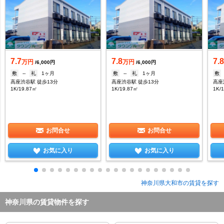
7.7
7.8
7.
万円
万円
/6,000円
/6,000円
敷
--
礼
1ヶ月
敷
--
礼
1ヶ月
敷
高座渋谷駅 徒歩13分
高座渋谷駅 徒歩13分
高座
1K/19.87㎡
1K/19.87㎡
1K/
お問合せ
お問合せ
お気に入り
お気に入り
神奈川県大和市の賃貸を探す
神奈川県の賃貸物件を探す