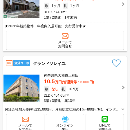
敷
1ヶ月
礼
1ヶ月
3LDK
74.1m²
1階
2階建 1年未満
★2026年新築物件 年度内入居可能 先行受付中★
メールで
お問合せ
グランドソレイユ
PR
賃貸コーポ
神奈川県大和市上和田
10.5
万円
(管理費等：6,000円)
敷
なし
礼
10.5万
2LDK
54.65m²
3階
3階建 築13年
保証会社加入要(初回35,000円、月額総支払額の1％+800円/月)。インター
ネット無料。経済的な都市ガス使用。追い焚き機能付きバス。TVモニター
付インターホン。セコムホームセキュリティ付で安心。
メールで
オンライン
LINEで
お問合せ
来店
お問合せ