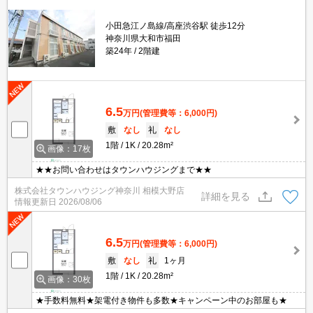
小田急江ノ島線/高座渋谷駅 徒歩12分
神奈川県大和市福田
築24年
2階建
6.5
万円
(管理費等：6,000円)
敷
なし
礼
なし
1階
1K
20.28m²
画像：17枚
★★お問い合わせはタウンハウジングまで★★
株式会社タウンハウジング神奈川 相模大野店
詳細を見る
情報更新日
2026/08/06
6.5
万円
(管理費等：6,000円)
敷
なし
礼
1ヶ月
1階
1K
20.28m²
画像：30枚
★手数料無料★架電付き物件も多数★キャンペーン中のお部屋も★