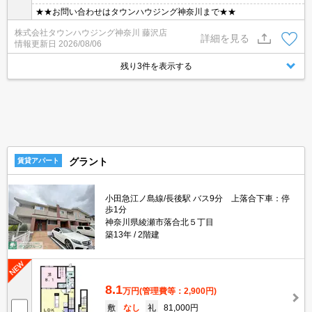
★★お問い合わせはタウンハウジング神奈川まで★★
株式会社タウンハウジング神奈川 藤沢店
詳細を見る
情報更新日
2026/08/06
残り3件を表示する
グラント
賃貸アパート
小田急江ノ島線/長後駅 バス9分 上落合下車：停
歩1分
神奈川県綾瀬市落合北５丁目
築13年
2階建
8.1
万円
(管理費等：2,900円)
敷
なし
礼
81,000円