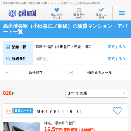
高座渋谷駅周辺の賃貸・不動産情報で賃貸マンション・賃貸アパートなど賃貸物件の部屋探し
お部屋を探す
気になる
最近見た
保存中の
リスト
物件
条件
沿線・駅から
高座渋谷駅（小田急江ノ島線）の賃貸マンション・アパ
住所から
ート一覧
家賃相場から
高座渋谷駅（小田急江ノ島線）周辺
変更する
沿線・駅
通勤通学時間から
詳細条件
指定なし
変更する
物件特集から
不動産会社から
条件保存
物件新着メール
TOP
828
件
Ｍｅｒｖｅｉｌｌｅ III
PR
賃貸アパート
神奈川県大和市福田
16.5
万円
(管理費等：4,000円)