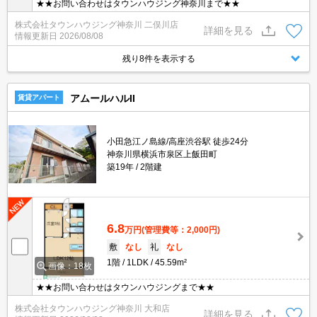
★★お問い合わせはタウンハウジング神奈川まで★★
株式会社タウンハウジング神奈川 二俣川店
詳細を見る
情報更新日
2026/08/08
残り8件を表示する
アムールハルII
賃貸アパート
小田急江ノ島線/高座渋谷駅 徒歩24分
神奈川県横浜市泉区上飯田町
築19年
2階建
6.8
万円
(管理費等：2,000円)
敷
なし
礼
なし
1階
1LDK
45.59m²
画像：18枚
★★お問い合わせはタウンハウジングまで★★
株式会社タウンハウジング神奈川 大和店
詳細を見る