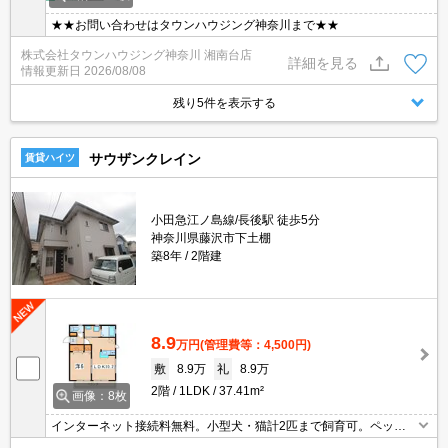
★★お問い合わせはタウンハウジング神奈川まで★★
株式会社タウンハウジング神奈川 湘南台店
詳細を見る
情報更新日
2026/08/08
残り5件を表示する
サウザンクレイン
賃貸ハイツ
小田急江ノ島線/長後駅 徒歩5分
神奈川県藤沢市下土棚
築8年
2階建
8.9
万円
(管理費等：4,500円)
敷
8.9万
礼
8.9万
2階
1LDK
37.41m²
画像：8枚
インターネット接続料無料。小型犬・猫計2匹まで飼育可。ペット
飼育時は敷金2ヶ月(但し解約時全額償却)。原付バイク応相談。仲介