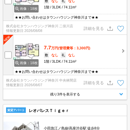
敷
なし
礼
なし
1階
3LDK
74.11m²
画像：18枚
★★お問い合わせはタウンハウジング神奈川まで★★
株式会社タウンハウジング神奈川 二俣川店
詳細を見る
情報更新日
2026/08/08
7.7
万円
(管理費等：3,300円)
敷
なし
礼
なし
1階
3LDK
74.11m²
画像：18枚
★★お問い合わせはタウンハウジング神奈川まで★★
株式会社タウンハウジング神奈川 中央林間店
詳細を見る
情報更新日
2026/08/07
残り3件を表示する
レオパレスＴｉｇｅｒ
賃貸アパート
小田急江ノ島線/高座渋谷駅 徒歩8分