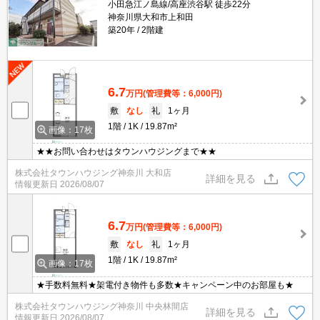
小田急江ノ島線/高座渋谷駅 徒歩22分
神奈川県大和市上和田
築20年
2階建
6.7
万円
(管理費等：6,000円)
敷
なし
礼
1ヶ月
1階
1K
19.87m²
画像：17枚
★★お問い合わせはタウンハウジングまで★★
株式会社タウンハウジング神奈川 大和店
詳細を見る
情報更新日
2026/08/07
6.7
万円
(管理費等：6,000円)
敷
なし
礼
1ヶ月
1階
1K
19.87m²
画像：17枚
★手数料無料★架電付き物件も多数★キャンペーン中のお部屋も★
株式会社タウンハウジング神奈川 中央林間店
詳細を見る
情報更新日
2026/08/07