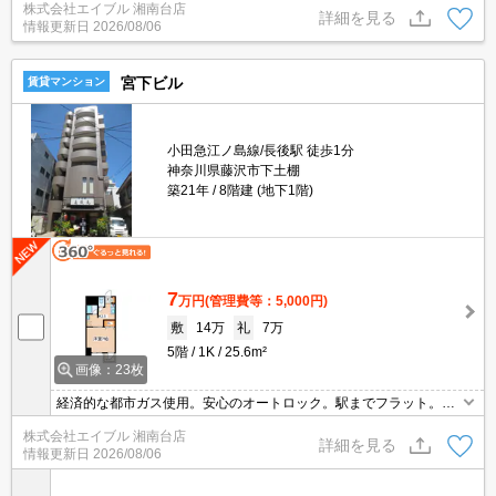
株式会社エイブル 湘南台店
手数料家賃の0.55ヵ月分。経済的な都市ガス使用。便利な宅配BO
詳細を見る
情報更新日
2026/08/06
X。
宮下ビル
賃貸マンション
小田急江ノ島線/長後駅 徒歩1分
神奈川県藤沢市下土棚
築21年
8階建 (地下1階)
7
万円
(管理費等：5,000円)
敷
14万
礼
7万
5階
1K
25.6m²
画像：23枚
経済的な都市ガス使用。安心のオートロック。駅までフラット。オ
ンライン申込対応可。経済的な都市ガス使用。コンビニが近く(80
株式会社エイブル 湘南台店
m)買物便利。人気のオートロック付マンション。仲介手数料家賃の
詳細を見る
情報更新日
2026/08/06
0.55ヵ月分。