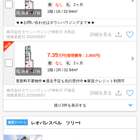
敷
なし
礼
2ヶ月
1階
1K
32.94m²
画像：17枚
★★お問い合わせはタウンハウジングまで★★
株式会社タウンハウジング神奈川 大和店
詳細を見る
情報更新日
2026/08/07
7.35
万円
(管理費等：2,900円)
敷
なし
礼
2ヶ月
1階
1R
32.94m²
画像：17枚
更新料不要物件★退去予定も先行受付中★家賃クレジット利用可
株式会社タウンハウジング神奈川 戸塚店
詳細を見る
情報更新日
2026/08/07
残り3件を表示する
レオパレスベル ツリーI
賃貸アパート