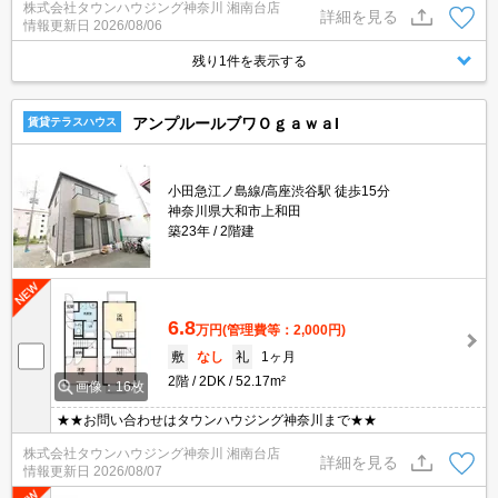
株式会社タウンハウジング神奈川 湘南台店
詳細を見る
情報更新日
2026/08/06
残り1件を表示する
アンプルールブワＯｇａｗａI
賃貸テラスハウス
小田急江ノ島線/高座渋谷駅 徒歩15分
神奈川県大和市上和田
築23年
2階建
6.8
万円
(管理費等：2,000円)
敷
なし
礼
1ヶ月
2階
2DK
52.17m²
画像：16枚
★★お問い合わせはタウンハウジング神奈川まで★★
株式会社タウンハウジング神奈川 湘南台店
詳細を見る
情報更新日
2026/08/07