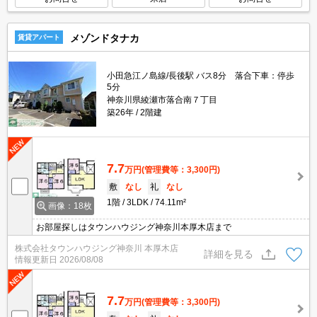
メゾンドタナカ
賃貸アパート
小田急江ノ島線/長後駅 バス8分 落合下車：停歩
5分
神奈川県綾瀬市落合南７丁目
築26年
2階建
7.7
万円
(管理費等：3,300円)
敷
なし
礼
なし
1階
3LDK
74.11m²
画像：18枚
お部屋探しはタウンハウジング神奈川本厚木店まで
株式会社タウンハウジング神奈川 本厚木店
詳細を見る
情報更新日
2026/08/08
7.7
万円
(管理費等：3,300円)