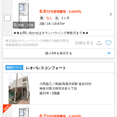
8.8
万円
(管理費等：6,000円)
敷
なし
礼
1ヶ月
2階
1K
19.87m²
画像：25枚
★★お問い合わせはタウンハウジング神奈川まで★★
株式会社タウンハウジング神奈川 相模大野店
詳細を見る
情報更新日
2026/08/06
残り4件を表示する
レオパレスコンフォート
賃貸アパート
小田急江ノ島線/高座渋谷駅 徒歩10分
神奈川県大和市渋谷５丁目
築22年
2階建
8.2
万円
(管理費等：6,000円)