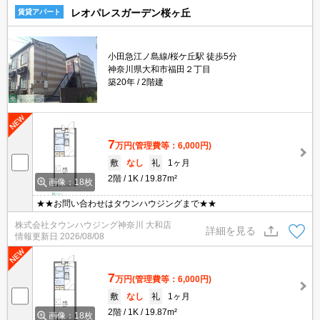
レオパレスガーデン桜ヶ丘
賃貸アパート
小田急江ノ島線/桜ケ丘駅 徒歩5分
神奈川県大和市福田２丁目
築20年
2階建
7
万円
(管理費等：6,000円)
敷
なし
礼
1ヶ月
2階
1K
19.87m²
画像：18枚
★★お問い合わせはタウンハウジングまで★★
株式会社タウンハウジング神奈川 大和店
詳細を見る
情報更新日
2026/08/08
7
万円
(管理費等：6,000円)
敷
なし
礼
1ヶ月
2階
1K
19.87m²
画像：18枚