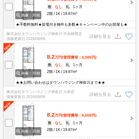
敷
なし
礼
1ヶ月
2階
1K
19.87m²
画像：35枚
★手数料無料★架電付き物件も多数★キャンペーン中のお部屋も★
株式会社タウンハウジング神奈川 中央林間店
詳細を見る
情報更新日
2026/08/08
8.2
万円
(管理費等：6,000円)
敷
なし
礼
1ヶ月
2階
1K
19.87m²
画像：35枚
★★お問い合わせはタウンハウジング神奈川まで★★
株式会社タウンハウジング神奈川 大和店
詳細を見る
情報更新日
2026/08/08
8.2
万円
(管理費等：6,000円)
敷
なし
礼
1ヶ月
2階
1K
19.87m²
画像：35枚