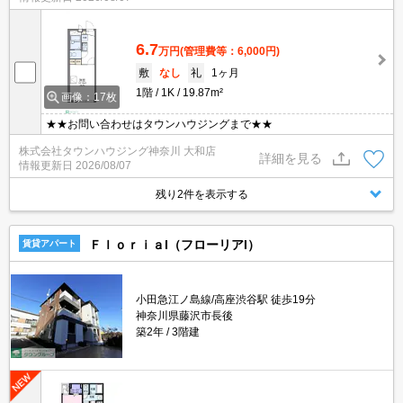
6.7
万円
(管理費等：6,000円)
敷
なし
礼
1ヶ月
1階
1K
19.87m²
画像：17枚
★★お問い合わせはタウンハウジングまで★★
株式会社タウンハウジング神奈川 大和店
詳細を見る
情報更新日
2026/08/07
残り2件を表示する
ＦｌｏｒｉａI（フローリアI）
賃貸アパート
小田急江ノ島線/高座渋谷駅 徒歩19分
神奈川県藤沢市長後
築2年
3階建