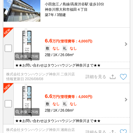
小田急江ノ島線/高座渋谷駅 徒歩10分
神奈川県大和市福田４丁目
築7年
3階建
6.6
万円
(管理費等：4,000円)
敷
なし
礼
なし
2階
1K
26.08m²
画像：26枚
★★お問い合わせはタウンハウジング神奈川まで★★
株式会社タウンハウジング神奈川 二俣川店
詳細を見る
情報更新日
2026/08/08
6.6
万円
(管理費等：4,000円)
敷
なし
礼
なし
2階
1K
26.08m²
画像：26枚
★★お問い合わせはタウンハウジング神奈川まで★★
株式会社タウンハウジング神奈川 湘南台店
詳細を見る