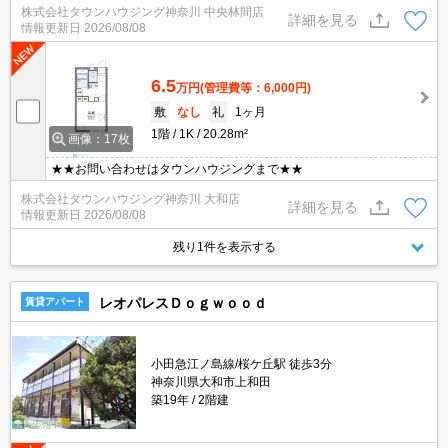
株式会社タウンハウジング神奈川 中央林間店
詳細を見る
情報更新日
2026/08/08
6.5
万円
(管理費等：6,000円)
敷
なし
礼
1ヶ月
1階
1K
20.28m²
画像：17枚
★★お問い合わせはタウンハウジングまで★★
株式会社タウンハウジング神奈川 大和店
詳細を見る
情報更新日
2026/08/08
残り1件を表示する
レオパレスＤｏｇｗｏｏｄ
賃貸アパート
小田急江ノ島線/桜ケ丘駅 徒歩3分
神奈川県大和市上和田
築19年
2階建