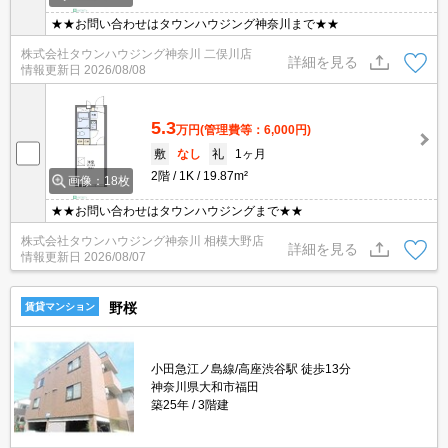
★★お問い合わせはタウンハウジング神奈川まで★★
株式会社タウンハウジング神奈川 二俣川店
詳細を見る
情報更新日
2026/08/08
5.3
万円
(管理費等：6,000円)
敷
なし
礼
1ヶ月
2階
1K
19.87m²
画像：18枚
★★お問い合わせはタウンハウジングまで★★
株式会社タウンハウジング神奈川 相模大野店
詳細を見る
情報更新日
2026/08/07
野桜
賃貸マンション
小田急江ノ島線/高座渋谷駅 徒歩13分
神奈川県大和市福田
築25年
3階建