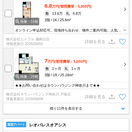
6.8
万円
(管理費等：5,000円)
敷
13.6万
礼
6.8万
3階
1K
25.6m²
画像：10枚
オンライン申込対応可。現地待ち合わせ、物件ご案内可能。人気の
オートロック付マンション。経済的な都市ガス使用。コンビニが近
株式会社エイブル 湘南台店
く(80m)買物便利。駅までフラット。住環境、あなたの目でお確か
詳細を見る
情報更新日
2026/08/02
めください。
7
万円
(管理費等：5,000円)
敷
2ヶ月
礼
1ヶ月
3階
1R
25.28m²
画像：20枚
★★お問い合わせはタウンハウジング神奈川まで★★
株式会社タウンハウジング神奈川 戸塚店
詳細を見る
情報更新日
2026/08/08
残り11件を表示する
レオパレスオアシス
賃貸アパート