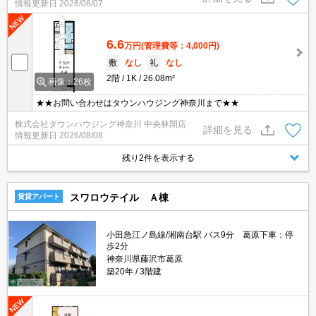
情報更新日
2026/08/07
6.6
万円
(管理費等：4,000円)
敷
なし
礼
なし
2階
1K
26.08m²
画像：26枚
★★お問い合わせはタウンハウジング神奈川まで★★
株式会社タウンハウジング神奈川 中央林間店
詳細を見る
情報更新日
2026/08/08
残り2件を表示する
スワロウテイル Ａ棟
賃貸アパート
小田急江ノ島線/湘南台駅 バス9分 葛原下車：停
歩2分
神奈川県藤沢市葛原
築20年
3階建