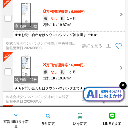
8
万円
(管理費等：6,000円)
敷
なし
礼
1ヶ月
2階
1K
19.87m²
画像：23枚
★★お問い合わせはタウンハウジング神奈川まで★★
株式会社タウンハウジング神奈川 中央林間店
詳細を見る
情報更新日
2026/08/08
8
万円
(管理費等：6,000円)
敷
なし
礼
1ヶ月
2階
1K
19.87m²
画像：16枚
★★お問い合わせはタウンハウジングまで★★
株式会社タウンハウジング神奈川 大和店
詳細を見る
情報更新日
2026/08/08
8
万円
(管理費等：6,000円)
家賃·間取りを変
条件変更
駅を変更
LINEで提案
敷
なし
礼
1ヶ月
更