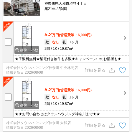
神奈川県大和市渋谷４丁目
築21年
2階建
5.2
万円
(管理費等：6,000円)
敷
なし
礼
1ヶ月
2階
1K
19.87m²
画像：25枚
★手数料無料★架電付き物件も多数★キャンペーン中のお部屋も★
株式会社タウンハウジング神奈川 中央林間店
詳細を見る
情報更新日
2026/08/08
5.2
万円
(管理費等：6,000円)
敷
なし
礼
1ヶ月
2階
1K
19.87m²
画像：25枚
★★お問い合わせはタウンハウジング神奈川まで★★
株式会社タウンハウジング神奈川 大和店
詳細を見る
情報更新日
2026/08/08