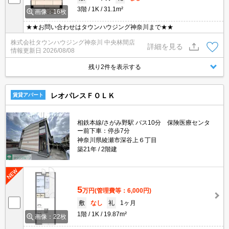
3階
1K
31.1m²
画像：16枚
★★お問い合わせはタウンハウジング神奈川まで★★
株式会社タウンハウジング神奈川 中央林間店
詳細を見る
情報更新日
2026/08/08
残り2件を表示する
レオパレスＦＯＬＫ
賃貸アパート
相鉄本線/さがみ野駅 バス10分 保険医療センタ
ー前下車：停歩7分
神奈川県綾瀬市深谷上６丁目
築21年
2階建
5
万円
(管理費等：6,000円)
敷
なし
礼
1ヶ月
1階
1K
19.87m²
画像：22枚