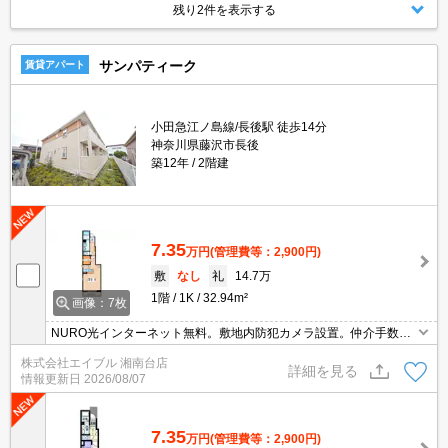
残り2件を表示する
サンパティーク
賃貸アパート
小田急江ノ島線/長後駅 徒歩14分
神奈川県藤沢市長後
築12年
2階建
7.35
万円
(管理費等：2,900円)
敷
なし
礼
14.7万
1階
1K
32.94m²
画像：7枚
NURO光インターネット無料。敷地内防犯カメラ設置。仲介手数料
家賃の0.55ヵ月分。南向きの角部屋。オンライン対応相談可。経済
株式会社エイブル 湘南台店
的な都市ガス使用。安心の24時間管理。詳細はお問い合わせくださ
詳細を見る
情報更新日
2026/08/07
い。
7.35
万円
(管理費等：2,900円)