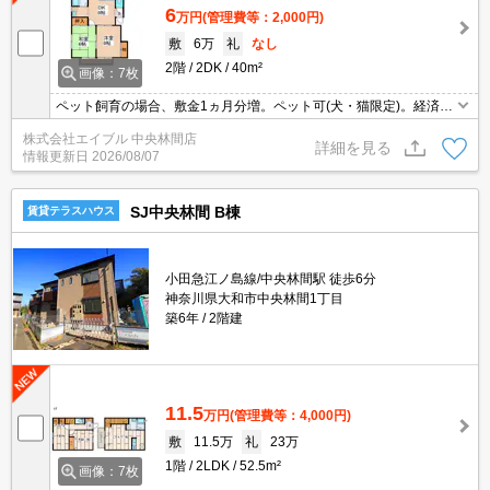
6
万円
(管理費等：2,000円)
敷
6万
礼
なし
2階
2DK
40m²
画像：7枚
ペット飼育の場合、敷金1ヵ月分増。ペット可(犬・猫限定)。経済的
な都市ガス使用。2階角部屋。急行停車駅。駅まで平坦。仲介手数
株式会社エイブル 中央林間店
料家賃の55%。現地待ち合わせ、物件ご案内可能。うれしい礼金
詳細を見る
情報更新日
2026/08/07
0!。
SJ中央林間 B棟
賃貸テラスハウス
小田急江ノ島線/中央林間駅 徒歩6分
神奈川県大和市中央林間1丁目
築6年
2階建
11.5
万円
(管理費等：4,000円)
敷
11.5万
礼
23万
1階
2LDK
52.5m²
画像：7枚