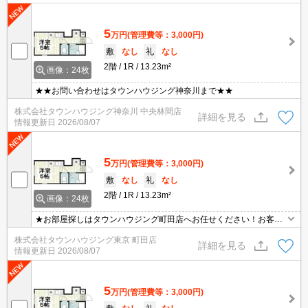
5
万円
(管理費等：3,000円)
敷
なし
礼
なし
2階
1R
13.23m²
画像：24枚
★★お問い合わせはタウンハウジング神奈川まで★★
株式会社タウンハウジング神奈川 中央林間店
詳細を見る
情報更新日
2026/08/07
5
万円
(管理費等：3,000円)
敷
なし
礼
なし
2階
1R
13.23m²
画像：24枚
★お部屋探しはタウンハウジング町田店へお任せください！お客様
のご条件にピッタリなお部屋をご紹介可能です！！お引越しのプロ
株式会社タウンハウジング東京 町田店
が精一杯お手伝いさせていただきます！！★
詳細を見る
情報更新日
2026/08/07
5
万円
(管理費等：3,000円)