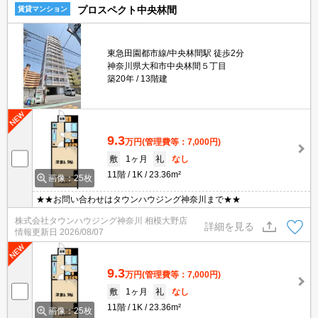
プロスペクト中央林間
賃貸マンション
東急田園都市線/中央林間駅 徒歩2分
神奈川県大和市中央林間５丁目
築20年
13階建
9.3
万円
(管理費等：7,000円)
敷
1ヶ月
礼
なし
11階
1K
23.36m²
画像：25枚
★★お問い合わせはタウンハウジング神奈川まで★★
株式会社タウンハウジング神奈川 相模大野店
詳細を見る
情報更新日
2026/08/07
9.3
万円
(管理費等：7,000円)
敷
1ヶ月
礼
なし
11階
1K
23.36m²
画像：25枚