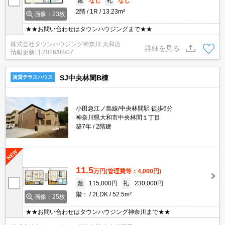
敷
なし
礼
なし
2階
1R
13.23m²
画像：23枚
★★お問い合わせはタウンハウジングまで★★
株式会社タウンハウジング神奈川 大和店
詳細を見る
情報更新日
2026/08/07
SJ中央林間B棟
賃貸テラスハウス
小田急江ノ島線/中央林間駅 徒歩6分
神奈川県大和市中央林間１丁目
築7年
2階建
11.5
万円
(管理費等：4,000円)
敷
115,000円
礼
230,000円
階：
2LDK
52.5m²
画像：25枚
★★お問い合わせはタウンハウジング神奈川まで★★