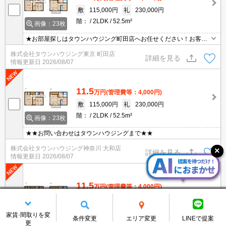
敷
115,000円
礼
230,000円
階：
2LDK
52.5m²
画像：23枚
★お部屋探しはタウンハウジング町田店へお任せください！お客様
のご条件にピッタリなお部屋をご紹介可能です！！お引越しのプロ
株式会社タウンハウジング東京 町田店
が精一杯お手伝いさせていただきます！！★
詳細を見る
情報更新日
2026/08/07
11.5
万円
(管理費等：4,000円)
敷
115,000円
礼
230,000円
階：
2LDK
52.5m²
画像：23枚
★★お問い合わせはタウンハウジングまで★★
株式会社タウンハウジング神奈川 大和店
詳細を見る
情報更新日
2026/08/07
11.5
万円
(管理費等：4,000円)
敷
115,000円
礼
230,000円
階：
2LDK
52.5m²
画像：23枚
家賃·間取りを変
条件変更
エリア変更
LINEで提案
更