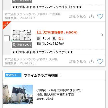
★★お問い合わせはタウンハウジング神奈川まで★★
株式会社タウンハウジング神奈川 二俣川店
詳細を見る
情報更新日
2026/08/07
11.3
万円
(管理費等：6,000円)
敷
1ヶ月
礼
なし
3階
3LDK
73.77m²
画像：25枚
★★お問い合わせはタウンハウジングまで★★
株式会社タウンハウジング神奈川 大和店
詳細を見る
情報更新日
2026/08/05
プライムテラス南林間III
賃貸アパート
小田急江ノ島線/南林間駅 徒歩12分
神奈川県大和市南林間８丁目
築6年
2階建