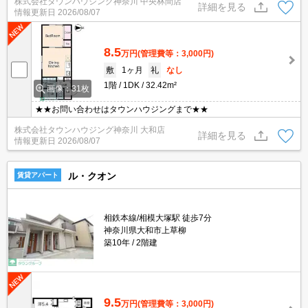
株式会社タウンハウジング神奈川 中央林間店
詳細を見る
情報更新日
2026/08/07
8.5
万円
(管理費等：3,000円)
敷
1ヶ月
礼
なし
1階
1DK
32.42m²
画像：31枚
★★お問い合わせはタウンハウジングまで★★
株式会社タウンハウジング神奈川 大和店
詳細を見る
情報更新日
2026/08/07
ル・クオン
賃貸アパート
相鉄本線/相模大塚駅 徒歩7分
神奈川県大和市上草柳
築10年
2階建
9.5
万円
(管理費等：3,000円)