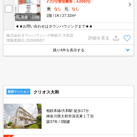
7
万円
(管理費等：4,000円)
敷
なし
礼
なし
1階
1K
27.32m²
画像：23枚
★★お問い合わせはタウンハウジングまで★★
株式会社タウンハウジング神奈川 大和店
詳細を見る
情報更新日
2026/08/07
残り4件を表示する
クリオス大和
賃貸マンション
相鉄本線/大和駅 徒歩17分
神奈川県大和市深見東１丁目
築37年
3階建