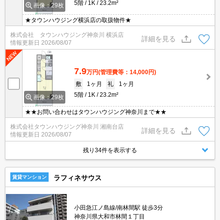
5階
1K
23.2m²
画像：29枚
★タウンハウジング横浜店の取扱物件★
株式会社 タウンハウジング神奈川 横浜店
詳細を見る
情報更新日
2026/08/07
7.9
万円
(管理費等：14,000円)
敷
1ヶ月
礼
1ヶ月
5階
1K
23.2m²
画像：29枚
★★お問い合わせはタウンハウジング神奈川まで★★
株式会社タウンハウジング神奈川 湘南台店
詳細を見る
情報更新日
2026/08/07
残り34件を表示する
ラフィネサウス
賃貸マンション
小田急江ノ島線/南林間駅 徒歩3分
神奈川県大和市林間１丁目