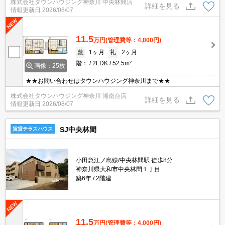
株式会社タウンハウジング神奈川 中央林間店
詳細を見る
情報更新日
2026/08/07
11.5
万円
(管理費等：4,000円)
敷
1ヶ月
礼
2ヶ月
階：
2LDK
52.5m²
画像：25枚
★★お問い合わせはタウンハウジング神奈川まで★★
株式会社タウンハウジング神奈川 湘南台店
詳細を見る
情報更新日
2026/08/07
SJ中央林間
賃貸テラスハウス
小田急江ノ島線/中央林間駅 徒歩8分
神奈川県大和市中央林間１丁目
築6年
2階建
11.5
万円
(管理費等：4,000円)