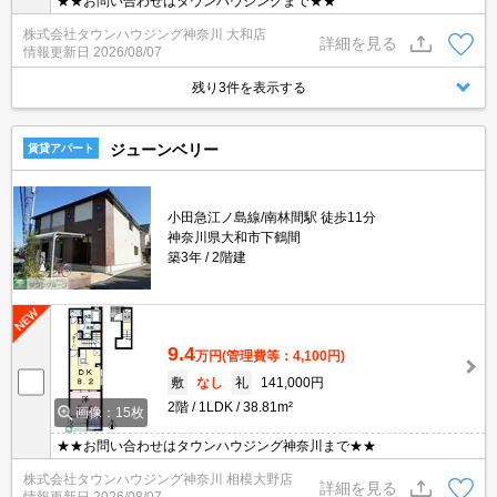
★★お問い合わせはタウンハウジングまで★★
株式会社タウンハウジング神奈川 大和店
詳細を見る
情報更新日
2026/08/07
残り3件を表示する
ジューンベリー
賃貸アパート
小田急江ノ島線/南林間駅 徒歩11分
神奈川県大和市下鶴間
築3年
2階建
9.4
万円
(管理費等：4,100円)
敷
なし
礼
141,000円
2階
1LDK
38.81m²
画像：15枚
★★お問い合わせはタウンハウジング神奈川まで★★
株式会社タウンハウジング神奈川 相模大野店
詳細を見る