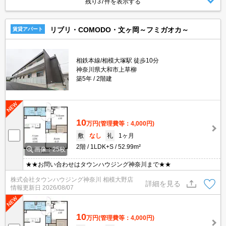
残り37件を表示する
リブリ・COMODO・文ヶ岡～フミガオカ～
賃貸アパート
相鉄本線/相模大塚駅 徒歩10分
神奈川県大和市上草柳
築5年
2階建
10
万円
(管理費等：4,000円)
敷
なし
礼
1ヶ月
2階
1LDK+S
52.99m²
画像：25枚
★★お問い合わせはタウンハウジング神奈川まで★★
株式会社タウンハウジング神奈川 相模大野店
詳細を見る
情報更新日
2026/08/07
10
万円
(管理費等：4,000円)