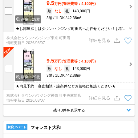
9.5
万円
(管理費等：4,100円)
敷
なし
礼
143,000円
3階
1LDK
42.38m²
画像：29枚
★お部屋探しはタウンハウジング町田店へお任せください！お客様
のご条件にピッタリなお部屋をご紹介可能です！！お引越しのプロ
株式会社タウンハウジング東京 町田店
が精一杯お手伝いさせていただきます！！★
詳細を見る
情報更新日
2026/08/07
9.5
万円
(管理費等：4,100円)
敷
なし
礼
143,000円
3階
1LDK
42.38m²
画像：29枚
★内見予約・審査相談・諸条件などお気軽に相談ください★
株式会社タウンハウジング神奈川 中央林間店
詳細を見る
情報更新日
2026/08/07
残り3件を表示する
フォレスト大和
賃貸アパート