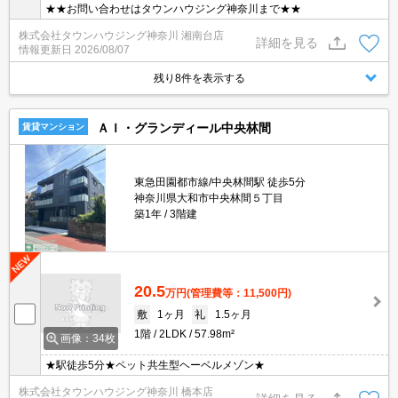
★★お問い合わせはタウンハウジング神奈川まで★★
株式会社タウンハウジング神奈川 湘南台店
詳細を見る
情報更新日
2026/08/07
残り8件を表示する
ＡＩ・グランディール中央林間
賃貸マンション
東急田園都市線/中央林間駅 徒歩5分
神奈川県大和市中央林間５丁目
築1年
3階建
20.5
万円
(管理費等：11,500円)
敷
1ヶ月
礼
1.5ヶ月
1階
2LDK
57.98m²
画像：34枚
★駅徒歩5分★ペット共生型ヘーベルメゾン★
株式会社タウンハウジング神奈川 橋本店