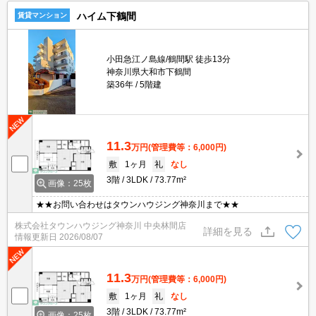
ハイム下鶴間
賃貸マンション
小田急江ノ島線/鶴間駅 徒歩13分
神奈川県大和市下鶴間
築36年
5階建
11.3
万円
(管理費等：6,000円)
敷
1ヶ月
礼
なし
3階
3LDK
73.77m²
画像：25枚
★★お問い合わせはタウンハウジング神奈川まで★★
株式会社タウンハウジング神奈川 中央林間店
詳細を見る
情報更新日
2026/08/07
11.3
万円
(管理費等：6,000円)
敷
1ヶ月
礼
なし
3階
3LDK
73.77m²
画像：25枚