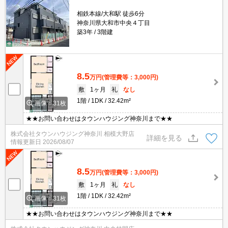
相鉄本線/大和駅 徒歩6分
神奈川県大和市中央４丁目
築3年
3階建
8.5
万円
(管理費等：3,000円)
敷
1ヶ月
礼
なし
1階
1DK
32.42m²
画像：31枚
★★お問い合わせはタウンハウジング神奈川まで★★
株式会社タウンハウジング神奈川 相模大野店
詳細を見る
情報更新日
2026/08/07
8.5
万円
(管理費等：3,000円)
敷
1ヶ月
礼
なし
1階
1DK
32.42m²
画像：31枚
★★お問い合わせはタウンハウジング神奈川まで★★