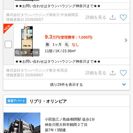
★★お問い合わせはタウンハウジング神奈川まで★★
株式会社タウンハウジング神奈川 中央林間店
詳細を見る
情報更新日
2026/08/07
9.3
万円
(管理費等：7,000円)
敷
1ヶ月
礼
なし
11階
1K
23.36m²
画像：25枚
★★お問い合わせはタウンハウジング神奈川まで★★
株式会社タウンハウジング東京 町田店
詳細を見る
情報更新日
2026/08/07
残り29件を表示する
リブリ・オリンピア
賃貸アパート
小田急江ノ島線/鶴間駅 徒歩1分
神奈川県大和市鶴間２丁目
築7年
3階建