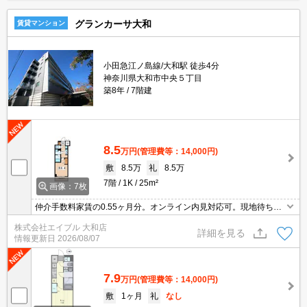
グランカーサ大和
賃貸マンション
小田急江ノ島線/大和駅 徒歩4分
神奈川県大和市中央５丁目
築8年
7階建
8.5
万円
(管理費等：14,000円)
敷
8.5万
礼
8.5万
7階
1K
25m²
画像：7枚
仲介手数料家賃の0.55ヶ月分。オンライン内見対応可。現地待ち合
わせ、物件ご案内可能。安心のオートロック。エレベーターあり。
株式会社エイブル 大和店
便利な宅配BOX。敷地内防犯カメラ設置。Wi-Fi無料。都市ガス使
詳細を見る
情報更新日
2026/08/07
用。
7.9
万円
(管理費等：14,000円)
敷
1ヶ月
礼
なし