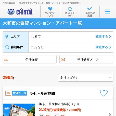
大和市の賃貸・不動産情報で賃貸マンション・賃貸アパートなど賃貸物件の部屋探し
お部屋を探す
気になる
最近見た
保存中の
リスト
物件
条件
沿線・駅から
大和市の賃貸マンション・アパート一覧
住所から
家賃相場から
大和市
変更する
エリア
通勤通学時間から
詳細条件
指定なし
変更する
物件特集から
条件保存
物件新着メール
不動産会社から
TOP
2964
件
ラセ－ル南林間
PR
賃貸コーポ
神奈川県大和市南林間３丁目
3.3
万円
(管理費等：2,000円)