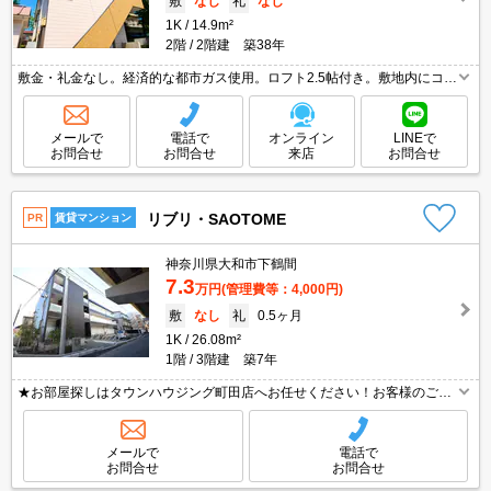
敷
なし
礼
なし
1K
14.9m²
2階
2階建 築38年
敷金・礼金なし。経済的な都市ガス使用。ロフト2.5帖付き。敷地内にコイ
ンランドリーあり。仲介手数料家賃の0.55ヵ月分。引越指定業者あり。初
期費用キャッシュレス決済可(条件あり)。
メールで
電話で
オンライン
LINEで
お問合せ
お問合せ
来店
お問合せ
リブリ・SAOTOME
PR
賃貸マンション
神奈川県大和市下鶴間
7.3
万円
(管理費等：4,000円)
敷
なし
礼
0.5ヶ月
1K
26.08m²
1階
3階建 築7年
★お部屋探しはタウンハウジング町田店へお任せください！お客様のご条
件にピッタリなお部屋をご紹介可能です！！お引越しのプロが精一杯お手
伝いさせていただきます！！★
メールで
電話で
お問合せ
お問合せ