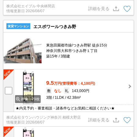
株式会社エイブル 中央林間店
詳細を見る
情報更新日
2026/08/07
エスポワールつきみ野
賃貸マンション
東急田園都市線/つきみ野駅 徒歩15分
神奈川県大和市つきみ野１丁目
築15年
3階建
9.5
万円
(管理費等：4,100円)
敷
なし
礼
143,000円
3階
1LDK
42.38m²
画像：29枚
★内見予約・審査相談・諸条件などお気軽に相談ください★
株式会社タウンハウジング神奈川 相模大野店
詳細を見る
情報更新日
2026/08/07