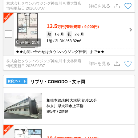
株式会社タウンハウジング神奈川 相模大野店
詳細を見る
情報更新日
2026/08/07
13.5
万円
(管理費等：9,000円)
敷
1ヶ月
礼
2ヶ月
1階
2LDK
68.82m²
画像：25枚
★★お問い合わせはタウンハウジング神奈川まで★★
株式会社タウンハウジング神奈川 中央林間店
詳細を見る
情報更新日
2026/08/07
リブリ・COMODO・文ヶ岡
賃貸アパート
相鉄本線/相模大塚駅 徒歩10分
神奈川県大和市上草柳
築5年
2階建