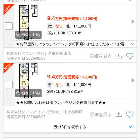
情報更新日
2026/08/07
9.4
万円
(管理費等：4,100円)
敷
なし
礼
141,000円
2階
1LDK
38.81m²
画像：15枚
★お部屋探しはタウンハウジング町田店へお任せください！お客様
のご条件にピッタリなお部屋をご紹介可能です！！お引越しのプロ
株式会社タウンハウジング東京 町田店
が精一杯お手伝いさせていただきます！！★
詳細を見る
情報更新日
2026/08/07
9.4
万円
(管理費等：4,100円)
敷
なし
礼
141,000円
2階
1LDK
38.81m²
画像：15枚
★★お問い合わせはタウンハウジング神奈川まで★★
株式会社タウンハウジング神奈川 中央林間店
詳細を見る
情報更新日
2026/08/07
残り3件を表示する