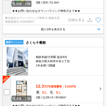
3階
3DK
51.6m²
画像：23枚
★★お問い合わせはタウンハウジング神奈川まで★★
株式会社タウンハウジング神奈川 湘南台店
詳細を見る
情報更新日
2026/08/07
残り2件を表示する
さくら十番館
賃貸マンション
相鉄本線/大和駅 徒歩9分
神奈川県大和市中央５丁目
1年未満
3階建
12.3
万円
(管理費等：5,500円)
敷
なし
礼
なし
1階
1LDK+S
49.68m²
画像：27枚
★★お問い合わせはタウンハウジング神奈川まで★★