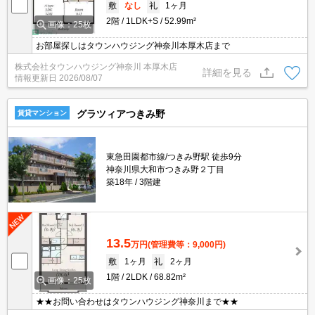
敷
なし
礼
1ヶ月
2階
1LDK+S
52.99m²
画像：25枚
お部屋探しはタウンハウジング神奈川本厚木店まで
株式会社タウンハウジング神奈川 本厚木店
詳細を見る
情報更新日
2026/08/07
グラツィアつきみ野
賃貸マンション
東急田園都市線/つきみ野駅 徒歩9分
神奈川県大和市つきみ野２丁目
築18年
3階建
13.5
万円
(管理費等：9,000円)
敷
1ヶ月
礼
2ヶ月
1階
2LDK
68.82m²
画像：25枚
★★お問い合わせはタウンハウジング神奈川まで★★