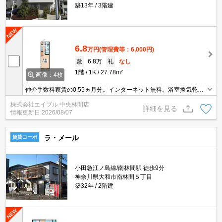
築13年
3階建
6.8
万円
(管理費等：6,000円)
敷
6.8万
礼
なし
1階
1K
27.78m²
画像：4枚
仲介手数料家賃の0.55ヵ月分。インターネット無料。浴室換気乾燥
式。温水洗浄便座付き。人気のオートロック付マンション。システ
株式会社エイブル 中央林間店
ムキッチン。内見予約受付中。内見から契約までオンラインで対応
詳細を見る
情報更新日
2026/08/07
可能です。
ラ・メール
賃貸コーポ
小田急江ノ島線/南林間駅 徒歩9分
神奈川県大和市南林間５丁目
築32年
2階建