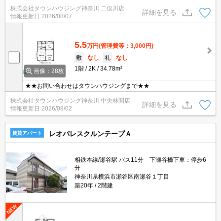
株式会社タウンハウジング神奈川 二俣川店
詳細を見る
情報更新日
2026/08/07
5.5
万円
(管理費等：3,000円)
敷
なし
礼
なし
1階
2K
34.78m²
画像：28枚
★★お問い合わせはタウンハウジングまで★★
株式会社タウンハウジング神奈川 中央林間店
詳細を見る
情報更新日
2026/08/02
レオパレスクルンテープＡ
賃貸アパート
相鉄本線/瀬谷駅 バス11分 下瀬谷橋下車：停歩6
分
神奈川県横浜市瀬谷区南瀬谷１丁目
築20年
2階建