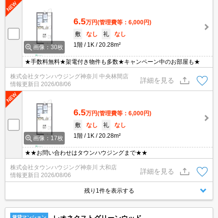
6.5
万円
(管理費等：6,000円)
敷
なし
礼
なし
1階
1K
20.28m²
画像：30枚
★手数料無料★架電付き物件も多数★キャンペーン中のお部屋も★
株式会社タウンハウジング神奈川 中央林間店
詳細を見る
情報更新日
2026/08/06
6.5
万円
(管理費等：6,000円)
敷
なし
礼
なし
1階
1K
20.28m²
画像：17枚
★★お問い合わせはタウンハウジングまで★★
株式会社タウンハウジング神奈川 大和店
詳細を見る
情報更新日
2026/08/06
残り1件を表示する
賃貸マンション