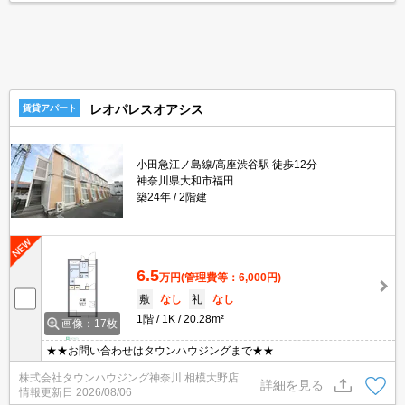
レオパレスオアシス
賃貸アパート
小田急江ノ島線/高座渋谷駅 徒歩12分
神奈川県大和市福田
築24年
2階建
6.5
万円
(管理費等：6,000円)
敷
なし
礼
なし
1階
1K
20.28m²
画像：17枚
★★お問い合わせはタウンハウジングまで★★
株式会社タウンハウジング神奈川 相模大野店
詳細を見る
情報更新日
2026/08/06