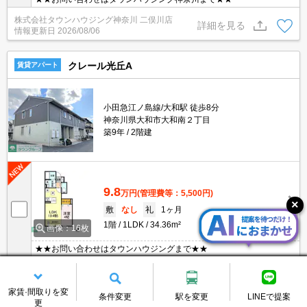
株式会社タウンハウジング神奈川 二俣川店
詳細を見る
情報更新日
2026/08/06
クレール光丘A
賃貸アパート
小田急江ノ島線/大和駅 徒歩8分
神奈川県大和市大和南２丁目
築9年
2階建
9.8
万円
(管理費等：5,500円)
敷
なし
礼
1ヶ月
1階
1LDK
34.36m²
画像：16枚
★★お問い合わせはタウンハウジングまで★★
株式会社タウンハウジング神奈川 大和店
詳細を見る
情報更新日
2026/08/05
家賃·間取りを変
条件変更
駅を変更
LINEで提案
更