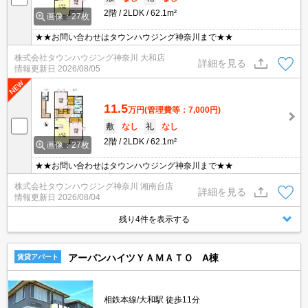
2階
2LDK
62.1m²
画像：27枚
★★お問い合わせはタウンハウジング神奈川まで★★
株式会社タウンハウジング神奈川 大和店
詳細を見る
情報更新日
2026/08/05
11.5
万円
(管理費等：7,000円)
敷
なし
礼
なし
2階
2LDK
62.1m²
画像：27枚
★★お問い合わせはタウンハウジング神奈川まで★★
株式会社タウンハウジング神奈川 湘南台店
詳細を見る
情報更新日
2026/08/04
残り4件を表示する
アーバンハイツＹＡＭＡＴＯ A棟
賃貸アパート
相鉄本線/大和駅 徒歩11分