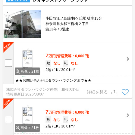
レオネクストグリーンウッド
小田急江ノ島線/桜ケ丘駅 徒歩13分
神奈川県大和市柳橋２丁目
築13年
3階建
7
万円
(管理費等：6,000円)
敷
なし
礼
なし
2階
1K
30.01m²
画像：21枚
★★お問い合わせはタウンハウジングまで★★
株式会社タウンハウジング神奈川 相模大野店
詳細を見る
情報更新日
2026/08/07
7
万円
(管理費等：6,000円)
敷
なし
礼
なし
2階
1K
30.01m²
画像：21枚