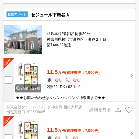
セジュール下瀬谷Ａ
賃貸アパート
相鉄本線/瀬谷駅 徒歩20分
神奈川県横浜市瀬谷区下瀬谷２丁目
築14年
2階建
11.5
万円
(管理費等：7,000円)
敷
なし
礼
なし
2階
2LDK
62.1m²
画像：27枚
★★お問い合わせはタウンハウジング神奈川まで★★
株式会社タウンハウジング神奈川 相模大野店
詳細を見る
情報更新日
2026/08/05
11.5
万円
(管理費等：7,000円)
敷
なし
礼
なし