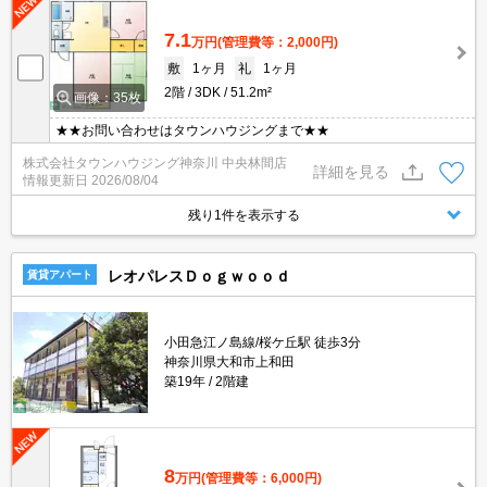
7.1
万円
(管理費等：2,000円)
敷
1ヶ月
礼
1ヶ月
2階
3DK
51.2m²
画像：35枚
★★お問い合わせはタウンハウジングまで★★
株式会社タウンハウジング神奈川 中央林間店
詳細を見る
情報更新日
2026/08/04
残り1件を表示する
レオパレスＤｏｇｗｏｏｄ
賃貸アパート
小田急江ノ島線/桜ケ丘駅 徒歩3分
神奈川県大和市上和田
築19年
2階建
8
万円
(管理費等：6,000円)