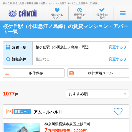
桜ケ丘駅周辺の賃貸・不動産情報で賃貸マンション・賃貸アパートなど賃貸物件の部屋探し
お部屋を探す
気になる
最近見た
保存中の
リスト
物件
条件
沿線・駅から
桜ケ丘駅（小田急江ノ島線）の賃貸マンション・アパー
住所から
ト一覧
家賃相場から
桜ケ丘駅（小田急江ノ島線）周辺
変更する
沿線・駅
通勤通学時間から
詳細条件
指定なし
変更する
物件特集から
不動産会社から
条件保存
物件新着メール
TOP
1077
件
アム－ルハルⅡ
PR
賃貸コーポ
神奈川県横浜市泉区上飯田町
7
万円
(管理費等：2,000円)