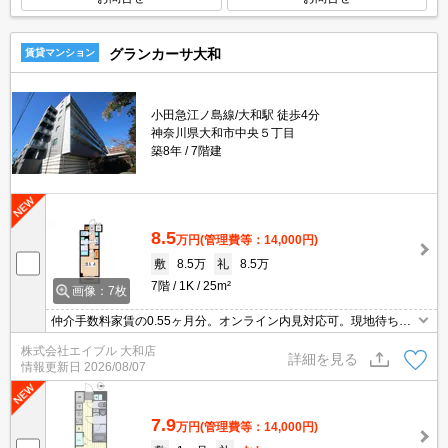
グランカーサ大和
賃貸マンション
小田急江ノ島線/大和駅 徒歩4分
神奈川県大和市中央５丁目
築8年
7階建
8.5
万円
(管理費等：14,000円)
敷
8.5万
礼
8.5万
7階
1K
25m²
画像：7枚
仲介手数料家賃の0.55ヶ月分。オンライン内見対応可。現地待ち合
わせ、物件ご案内可能。安心のオートロック。エレベーターあり。
株式会社エイブル 大和店
便利な宅配BOX。敷地内防犯カメラ設置。Wi-Fi無料。都市ガス使
詳細を見る
情報更新日
2026/08/07
用。
7.9
万円
(管理費等：14,000円)