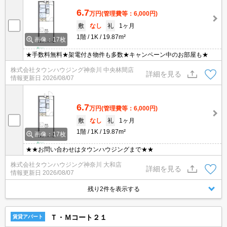
6.7
万円
(管理費等：6,000円)
敷
なし
礼
1ヶ月
1階
1K
19.87m²
画像：17枚
★手数料無料★架電付き物件も多数★キャンペーン中のお部屋も★
株式会社タウンハウジング神奈川 中央林間店
詳細を見る
情報更新日
2026/08/07
6.7
万円
(管理費等：6,000円)
敷
なし
礼
1ヶ月
1階
1K
19.87m²
画像：17枚
★★お問い合わせはタウンハウジングまで★★
株式会社タウンハウジング神奈川 大和店
詳細を見る
情報更新日
2026/08/07
残り2件を表示する
Ｔ・Ｍコート２１
賃貸アパート