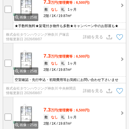
7.3
万円
(管理費等：6,500円)
敷
なし
礼
1ヶ月
2階
1K
19.87m²
画像：25枚
★手数料無料★架電付き物件も多数★キャンペーン中のお部屋も★
株式会社タウンハウジング神奈川 戸塚店
詳細を見る
情報更新日
2026/08/07
7.3
万円
(管理費等：6,500円)
敷
なし
礼
1ヶ月
2階
1K
19.87m²
画像：25枚
空室確認・先行申込・初期費用等お気軽にお問い合わせ下さいませ
株式会社タウンハウジング神奈川 中央林間店
詳細を見る
情報更新日
2026/08/07
7.3
万円
(管理費等：6,500円)
敷
なし
礼
1ヶ月
2階
1K
19.87m²
画像：25枚