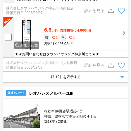
株式会社タウンハウジング神奈川 湘南台店
詳細を見る
情報更新日
2026/08/07
6.6
万円
(管理費等：4,000円)
敷
なし
礼
なし
2階
1K
26.08m²
画像：26枚
★★お問い合わせはタウンハウジング神奈川まで★★
株式会社タウンハウジング神奈川 中央林間店
詳細を見る
情報更新日
2026/08/07
残り2件を表示する
レオパレスメルベーユIII
賃貸アパート
相鉄本線/瀬谷駅 徒歩8分
神奈川県横浜市瀬谷区相沢４丁目
築18年
2階建