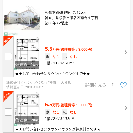
相鉄本線/瀬谷駅 徒歩15分
神奈川県横浜市瀬谷区南台１丁目
築33年
2階建
5.5
万円
(管理費等：3,000円)
敷
なし
礼
なし
1階
2K
34.78m²
画像：28枚
★★お問い合わせはタウンハウジングまで★★
株式会社タウンハウジング神奈川 大和店
詳細を見る
情報更新日
2026/08/07
5.5
万円
(管理費等：3,000円)
敷
なし
礼
なし
1階
2K
34.78m²
画像：28枚
★★お問い合わせはタウンハウジング神奈川まで★★