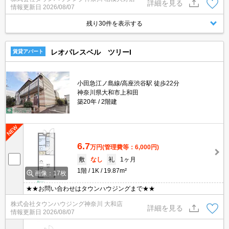
詳細を見る
情報更新日
2026/08/07
残り30件を表示する
レオパレスベル ツリーI
賃貸アパート
小田急江ノ島線/高座渋谷駅 徒歩22分
神奈川県大和市上和田
築20年
2階建
6.7
万円
(管理費等：6,000円)
敷
なし
礼
1ヶ月
1階
1K
19.87m²
画像：17枚
★★お問い合わせはタウンハウジングまで★★
株式会社タウンハウジング神奈川 大和店
詳細を見る
情報更新日
2026/08/07