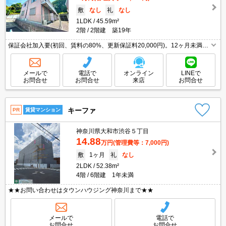
敷
なし
礼
なし
1LDK
45.59m²
2階
2階建 築19年
保証会社加入要(初回、賃料の80%、更新保証料20,000円)。12ヶ月未満の
解約時、違約金1ヶ月分発生。シャワー付独立洗面台。キッチンは対面
式。駐車場礼金1ヵ月分。駐車場保証金1ヵ月分。
メールで
電話で
オンライン
LINEで
お問合せ
お問合せ
来店
お問合せ
キーファ
PR
賃貸マンション
神奈川県大和市渋谷５丁目
14.88
万円
(管理費等：7,000円)
敷
1ヶ月
礼
なし
2LDK
52.38m²
4階
6階建 1年未満
★★お問い合わせはタウンハウジング神奈川まで★★
メールで
電話で
お問合せ
お問合せ