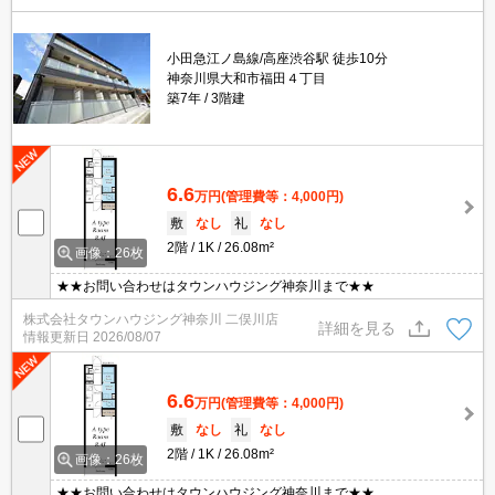
小田急江ノ島線/高座渋谷駅 徒歩10分
神奈川県大和市福田４丁目
築7年
3階建
6.6
万円
(管理費等：4,000円)
敷
なし
礼
なし
2階
1K
26.08m²
画像：26枚
★★お問い合わせはタウンハウジング神奈川まで★★
株式会社タウンハウジング神奈川 二俣川店
詳細を見る
情報更新日
2026/08/07
6.6
万円
(管理費等：4,000円)
敷
なし
礼
なし
2階
1K
26.08m²
画像：26枚
★★お問い合わせはタウンハウジング神奈川まで★★