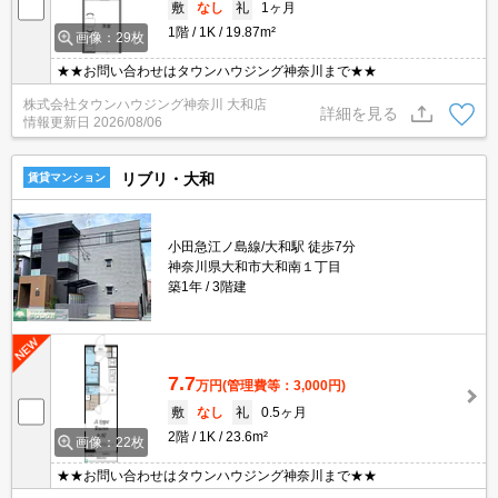
敷
なし
礼
1ヶ月
1階
1K
19.87m²
画像：29枚
★★お問い合わせはタウンハウジング神奈川まで★★
株式会社タウンハウジング神奈川 大和店
詳細を見る
情報更新日
2026/08/06
リブリ・大和
賃貸マンション
小田急江ノ島線/大和駅 徒歩7分
神奈川県大和市大和南１丁目
築1年
3階建
7.7
万円
(管理費等：3,000円)
敷
なし
礼
0.5ヶ月
2階
1K
23.6m²
画像：22枚
★★お問い合わせはタウンハウジング神奈川まで★★