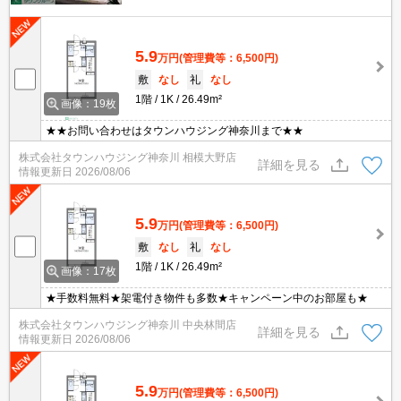
5.9
万円
(管理費等：6,500円)
敷
なし
礼
なし
1階
1K
26.49m²
画像：19枚
★★お問い合わせはタウンハウジング神奈川まで★★
株式会社タウンハウジング神奈川 相模大野店
詳細を見る
情報更新日
2026/08/06
5.9
万円
(管理費等：6,500円)
敷
なし
礼
なし
1階
1K
26.49m²
画像：17枚
★手数料無料★架電付き物件も多数★キャンペーン中のお部屋も★
株式会社タウンハウジング神奈川 中央林間店
詳細を見る
情報更新日
2026/08/06
5.9
万円
(管理費等：6,500円)