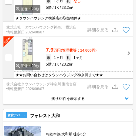
敷
1ヶ月
礼
なし
5階
1K
23.2m²
画像：29枚
★タウンハウジング横浜店の取扱物件★
株式会社 タウンハウジング神奈川 横浜店
詳細を見る
情報更新日
2026/08/07
7.9
万円
(管理費等：14,000円)
敷
1ヶ月
礼
1ヶ月
5階
1K
23.2m²
画像：29枚
★★お問い合わせはタウンハウジング神奈川まで★★
株式会社タウンハウジング神奈川 湘南台店
詳細を見る
情報更新日
2026/08/07
残り34件を表示する
フォレスト大和
賃貸アパート
相鉄本線/大和駅 徒歩6分