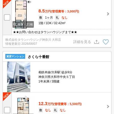
8.5
万円
(管理費等：3,000円)
敷
1ヶ月
礼
なし
1階
1DK
32.42m²
画像：31枚
★★お問い合わせはタウンハウジングまで★★
株式会社タウンハウジング神奈川 大和店
詳細を見る
情報更新日
2026/08/07
さくら十番館
賃貸マンション
相鉄本線/大和駅 徒歩9分
神奈川県大和市中央５丁目
1年未満
3階建
12.3
万円
(管理費等：5,500円)
敷
なし
礼
なし