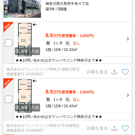
神奈川県大和市中央４丁目
築3年
3階建
8.5
万円
(管理費等：3,000円)
敷
1ヶ月
礼
なし
1階
1DK
32.42m²
画像：31枚
★★お問い合わせはタウンハウジング神奈川まで★★
株式会社タウンハウジング神奈川 相模大野店
詳細を見る
情報更新日
2026/08/07
8.5
万円
(管理費等：3,000円)
敷
1ヶ月
礼
なし
1階
1DK
32.42m²
画像：31枚
★★お問い合わせはタウンハウジング神奈川まで★★
株式会社タウンハウジング神奈川 中央林間店
詳細を見る
情報更新日
2026/08/07