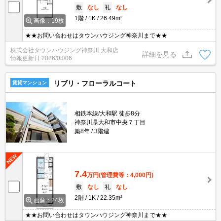
敷
なし
礼
なし
1階
1K
26.49m²
画像：19枚
★★お問い合わせはタウンハウジング神奈川まで★★
株式会社タウンハウジング神奈川 大和店
詳細を見る
情報更新日
2026/08/06
リブリ・フローラルコート
賃貸マンション
相鉄本線/大和駅 徒歩8分
神奈川県大和市中央７丁目
築8年
3階建
7.4
万円
(管理費等：4,000円)
敷
なし
礼
なし
2階
1K
22.35m²
画像：24枚
★★お問い合わせはタウンハウジング神奈川まで★★