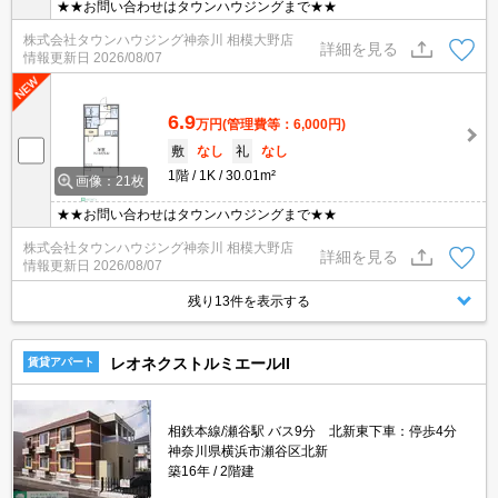
★★お問い合わせはタウンハウジングまで★★
株式会社タウンハウジング神奈川 相模大野店
詳細を見る
情報更新日
2026/08/07
6.9
万円
(管理費等：6,000円)
敷
なし
礼
なし
1階
1K
30.01m²
画像：21枚
★★お問い合わせはタウンハウジングまで★★
株式会社タウンハウジング神奈川 相模大野店
詳細を見る
情報更新日
2026/08/07
残り13件を表示する
レオネクストルミエールII
賃貸アパート
相鉄本線/瀬谷駅 バス9分 北新東下車：停歩4分
神奈川県横浜市瀬谷区北新
築16年
2階建