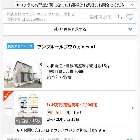
★コチラのお部屋が気になったお客様はお気軽にお問合せください
ませ★専門スタッフが詳細情報をご案内させていただきます！もち
株式会社タウンハウジング神奈川 大和店
ろん、他の物件もまとめてご紹介可能です！
詳細を見る
情報更新日
2026/08/07
残り4件を表示する
アンプルールブワＯｇａｗａI
賃貸テラスハウス
小田急江ノ島線/高座渋谷駅 徒歩15分
神奈川県大和市上和田
築23年
2階建
6.8
万円
(管理費等：2,000円)
敷
なし
礼
1ヶ月
2階
2DK
52.17m²
画像：16枚
★★お問い合わせはタウンハウジング神奈川まで★★
株式会社タウンハウジング神奈川 湘南台店