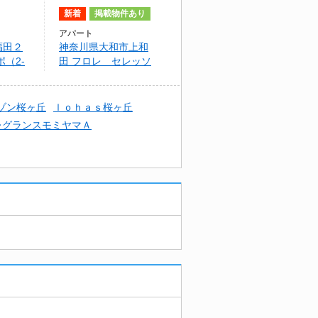
新着
掲載物件あり
アパート
福田２
神奈川県大和市上和
（2-
田 フロレ セレッソ
ゾン桜ヶ丘
ｌｏｈａｓ桜ヶ丘
レグランスモミヤマＡ