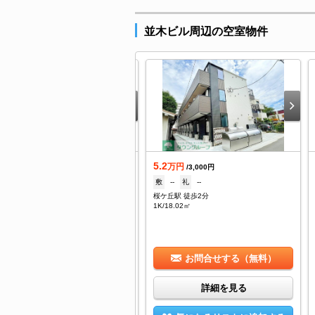
並木ビル周辺の空室物件
.1
5.2
万円
万円
/5,000円
/3,000円
--
礼
--
敷
--
礼
--
ケ丘駅 徒歩5分
桜ケ丘駅 徒歩2分
/19.87㎡
1K/18.02㎡
お問合せする（無料）
お問合せする（無料）
詳細を見る
詳細を見る