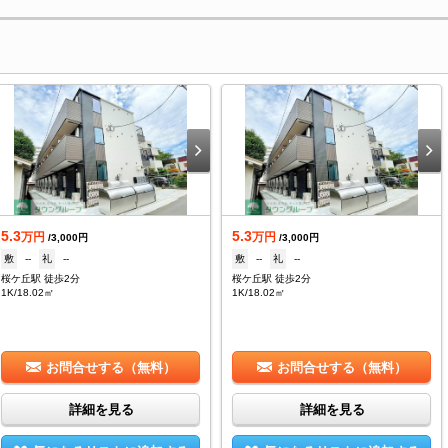
5.3
5.3
万円
万円
/3,000円
/3,000円
敷
--
礼
--
敷
--
礼
--
桜ケ丘駅 徒歩2分
桜ケ丘駅 徒歩2分
1K/18.02㎡
1K/18.02㎡
お問合せする（無料）
お問合せする（無料）
詳細を見る
詳細を見る