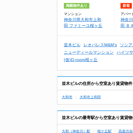
掲載物件あり
新着
マンション
アパー
神奈川県大和市上和
神奈川
田 ファミーユ桜ヶ丘
田 Ｂ
並木ビル
レオパレスM&M's
ソシア
ニューディールマンション
ハイツ
(仮)D-room桜ヶ丘
並木ビルの住所から空室あり賃貸物件
大和市
大和市上和田
並木ビルの最寄駅から空室あり賃貸物
大和（神奈川）駅
桜ケ丘駅
高座渋谷