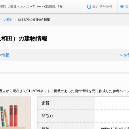
最近見た物件
気
和市）の賃貸マンション･アパート･部屋探し情報
大和駅
並木ビルの賃貸物件情報
上和田）の建物情報
件情報
お
去から現在までCHINTAIネットに掲載のあった物件情報を元に作成した参考ペー
家賃
--
間取り
--