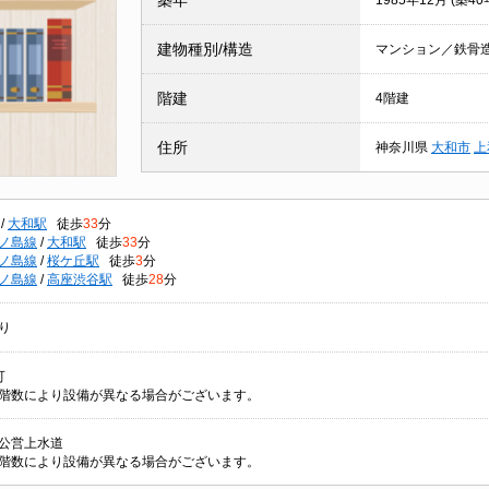
築年
1985年12月 (築40
建物種別/構造
マンション／鉄骨
階建
4階建
住所
神奈川県
大和市
上
/
大和駅
徒歩
33
分
ノ島線
/
大和駅
徒歩
33
分
ノ島線
/
桜ケ丘駅
徒歩
3
分
ノ島線
/
高座渋谷駅
徒歩
28
分
り
可
階数により設備が異なる場合がございます。
/ 公営上水道
階数により設備が異なる場合がございます。