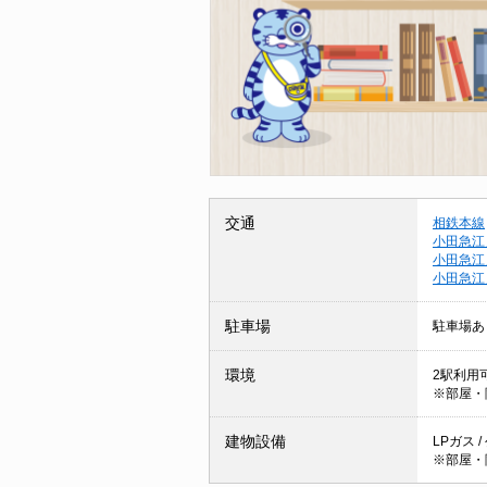
交通
相鉄本線
小田急江
小田急江
小田急江
駐車場
駐車場あ
環境
2駅利用
※部屋・
建物設備
LPガス 
※部屋・