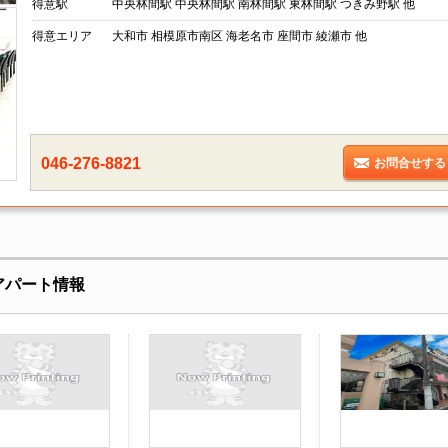
得意駅
中央林間駅 中央林間駅 南林間駅 東林間駅 つきみ野駅 他
得意エリア
大和市 相模原市南区 海老名市 座間市 綾瀬市 他
046-276-8821
お問合せする
アパート情報