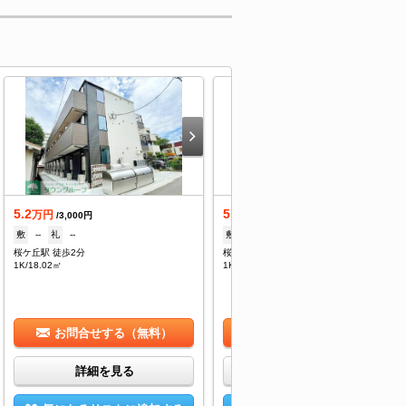
5.2
5.2
万円
万円
/3,000円
/3,000円
敷
--
礼
--
敷
--
礼
--
桜ケ丘駅 徒歩2分
桜ケ丘駅 徒歩2分
1K/18.02㎡
1K/18.02㎡
お問合せする（無料）
お問合せする（無料）
詳細を見る
詳細を見る