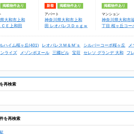
掲載物件あり
新着
掲載物件あり
掲載物件あり
ト
アパート
マンション
県大和市上和
神奈川県大和市上和
神奈川県大和市
ＡＣＥ上和田
田 レオパレスＤｏｇｗ
丁目 桜ヶ丘コーポ
ｏｏｄ
B）
ルハイム桜ヶ丘(401)
レオパレスＭ＆Ｍ’ｓ
シルバーコーポ桜ヶ丘
メ
サンライズ
メゾンボヌール
三國ビル
宝荘
セレソ グランデ 大和
フ
を再検索
件を再検索
駅