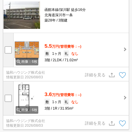
函館本線/深川駅 徒歩16分
北海道深川市一条
築28年
3階建
5.5
万円
(管理費等：--)
敷
1ヶ月
礼
なし
3階
2LDK
71.02m²
画像：6枚
協和ハウジング株式会社
詳細を見る
情報更新日
2026/08/03
3.6
万円
(管理費等：--)
敷
1ヶ月
礼
なし
3階
1R
31.95m²
画像：6枚
協和ハウジング株式会社
詳細を見る
情報更新日
2026/08/03