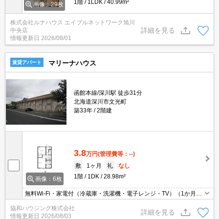
1階
1LDK
40.99m²
画像：29枚
株式会社ルナハウス エイブルネットワーク旭川
詳細を見る
中央店
情報更新日
2026/08/01
マリーナハウス
賃貸アパート
函館本線/深川駅 徒歩31分
北海道深川市文光町
築33年
2階建
3.8
万円
(管理費等：--)
敷
1ヶ月
礼
なし
1階
1DK
28.98m²
画像：6枚
無料Wi-Fi・家電付（冷蔵庫・洗濯機・電子レンジ・TV）（1か月2,
000円）
協和ハウジング株式会社
詳細を見る
情報更新日
2026/08/03