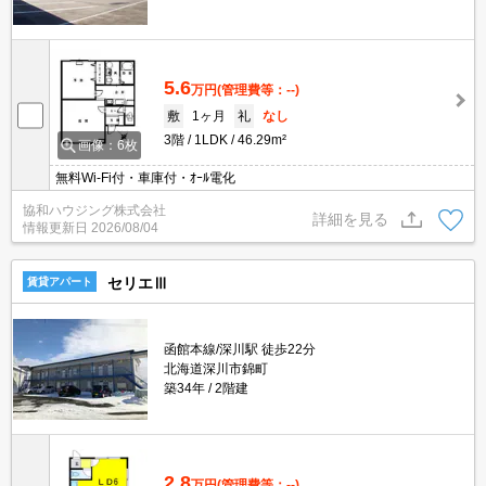
5.6
万円
(管理費等：--)
敷
1ヶ月
礼
なし
3階
1LDK
46.29m²
画像：6枚
無料Wi-Fi付・車庫付・ｵｰﾙ電化
協和ハウジング株式会社
詳細を見る
情報更新日
2026/08/04
セリエⅢ
賃貸アパート
函館本線/深川駅 徒歩22分
北海道深川市錦町
築34年
2階建
2.8
万円
(管理費等：--)