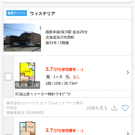
ウィステリア
賃貸アパート
函館本線/深川駅 徒歩26分
北海道深川市西町
築31年
2階建
3.7
万円
(管理費等：--)
敷
1ヶ月
礼
なし
1階
1DK
30.73m²
画像：21枚
灯油は楽々メーター検針です(^.^)/
株式会社ルナハウス エイブルネットワーク旭川
詳細を見る
中央店
情報更新日
2026/08/02
3.7
万円
(管理費等：--)