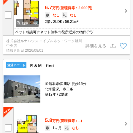
6.7
万円
(管理費等：2,000円)
敷
なし
礼
なし
2階
2LDK
59.21m²
画像：3枚
ペット相談可☆ネット無料☆役所近郊の物件(^^)/
株式会社ルナハウス エイブルネットワーク旭川
詳細を見る
中央店
情報更新日
2026/08/01
Ｒ＆Ｍ first
賃貸アパート
函館本線/深川駅 徒歩15分
北海道深川市二条
築12年
2階建
5.8
万円
(管理費等：--)
敷
1ヶ月
礼
なし