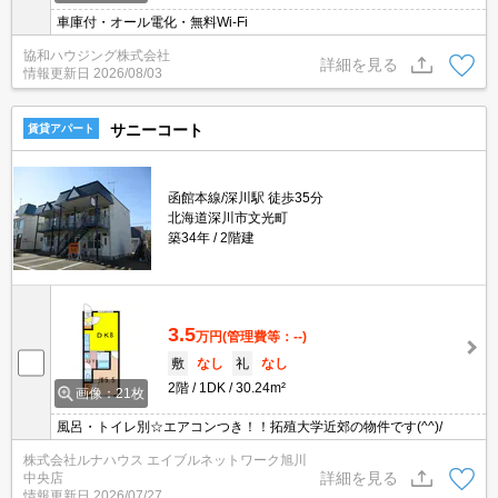
車庫付・オール電化・無料Wi-Fi
協和ハウジング株式会社
詳細を見る
情報更新日
2026/08/03
サニーコート
賃貸アパート
函館本線/深川駅 徒歩35分
北海道深川市文光町
築34年
2階建
3.5
万円
(管理費等：--)
敷
なし
礼
なし
2階
1DK
30.24m²
画像：21枚
風呂・トイレ別☆エアコンつき！！拓殖大学近郊の物件です(^^)/
株式会社ルナハウス エイブルネットワーク旭川
詳細を見る
中央店
情報更新日
2026/07/27