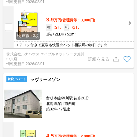
情報更新日
2026/08/01
3.9
万円
(管理費等：3,000円)
敷
なし
礼
なし
1階
2LDK
52m²
画像：3枚
エアコン付きで夏場も快適☆ペット相談可の物件です☆
株式会社ルナハウス エイブルネットワーク旭川
詳細を見る
中央店
情報更新日
2026/08/01
ラヴリーメゾン
賃貸アパート
留萌本線/深川駅 徒歩20分
北海道深川市西町
築32年
2階建
4.5
万円
(管理費等：2,000円)