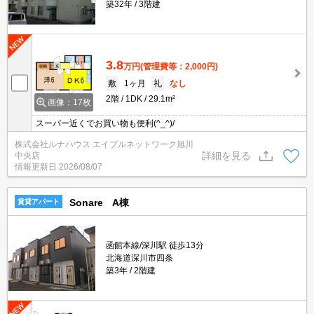
築32年
3階建
3.8
万円
(管理費等：2,000円)
敷
1ヶ月
礼
なし
2階
1DK
29.1m²
画像：17枚
スーパー近くでお買い物も便利(^_^)/
株式会社ルナハウス エイブルネットワーク旭川
詳細を見る
中央店
情報更新日
2026/08/07
Sonare A棟
賃貸アパート
函館本線/深川駅 徒歩13分
北海道深川市四条
築3年
2階建