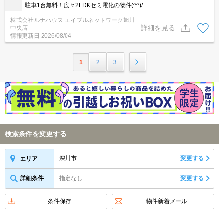
駐車1台無料！広々2LDKセミ電化の物件(^^)/
株式会社ルナハウス エイブルネットワーク旭川
詳細を見る
中央店
情報更新日
2026/08/04
1
2
3
検索条件を変更する
深川市
変更する
エリア
詳細条件
指定なし
変更する
条件保存
物件新着メール