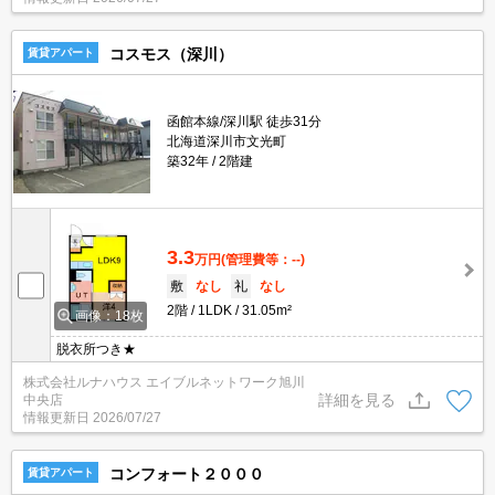
コスモス（深川）
賃貸アパート
函館本線/深川駅 徒歩31分
北海道深川市文光町
築32年
2階建
3.3
万円
(管理費等：--)
敷
なし
礼
なし
2階
1LDK
31.05m²
画像：18枚
脱衣所つき★
株式会社ルナハウス エイブルネットワーク旭川
詳細を見る
中央店
情報更新日
2026/07/27
コンフォート２０００
賃貸アパート