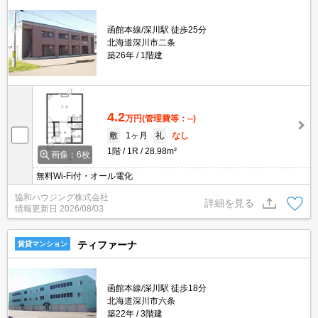
函館本線/深川駅 徒歩25分
北海道深川市二条
築26年
1階建
4.2
万円
(管理費等：--)
敷
1ヶ月
礼
なし
1階
1R
28.98m²
画像：6枚
無料Wi-Fi付・オール電化
協和ハウジング株式会社
詳細を見る
情報更新日
2026/08/03
ティファーナ
賃貸マンション
函館本線/深川駅 徒歩18分
北海道深川市六条
築22年
3階建