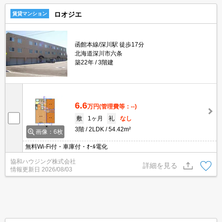
ロオジエ
賃貸マンション
函館本線/深川駅 徒歩17分
北海道深川市六条
築22年
3階建
6.6
万円
(管理費等：--)
敷
1ヶ月
礼
なし
3階
2LDK
54.42m²
画像：6枚
無料Wi-Fi付・車庫付・ｵｰﾙ電化
協和ハウジング株式会社
詳細を見る
情報更新日
2026/08/03