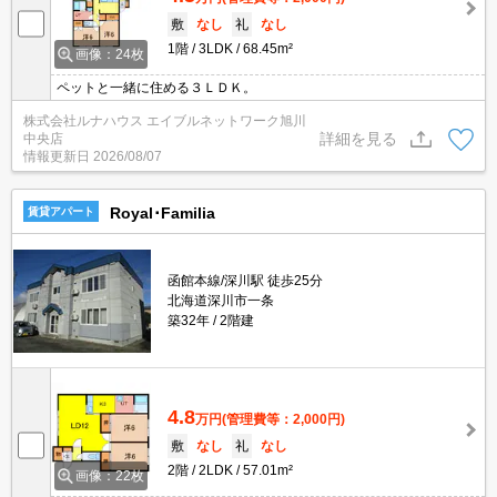
敷
なし
礼
なし
1階
3LDK
68.45m²
画像：24枚
ペットと一緒に住める３ＬＤＫ。
株式会社ルナハウス エイブルネットワーク旭川
詳細を見る
中央店
情報更新日
2026/08/07
Royal･Familia
賃貸アパート
函館本線/深川駅 徒歩25分
北海道深川市一条
築32年
2階建
4.8
万円
(管理費等：2,000円)
敷
なし
礼
なし
2階
2LDK
57.01m²
画像：22枚