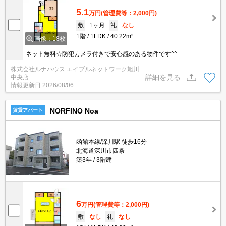
5.1
万円
(管理費等：2,000円)
敷
1ヶ月
礼
なし
1階
1LDK
40.22m²
画像：18枚
ネット無料☆防犯カメラ付きで安心感のある物件です^^
株式会社ルナハウス エイブルネットワーク旭川
詳細を見る
中央店
情報更新日
2026/08/06
NORFINO Noa
賃貸アパート
函館本線/深川駅 徒歩16分
北海道深川市四条
築3年
3階建
6
万円
(管理費等：2,000円)
敷
なし
礼
なし