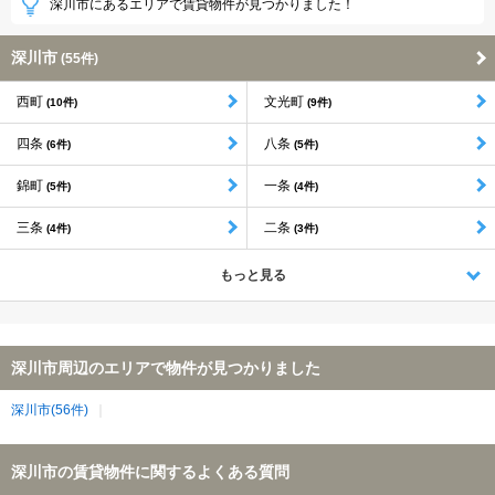
深川市にあるエリアで賃貸物件が見つかりました！
深川市
(55件)
西町
文光町
(10件)
(9件)
四条
八条
(6件)
(5件)
錦町
一条
(5件)
(4件)
三条
二条
(4件)
(3件)
もっと見る
深川市周辺のエリアで物件が見つかりました
深川市(56件)
深川市の賃貸物件に関するよくある質問