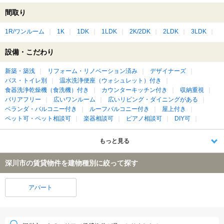
間取り
1R/ワンルーム
1K
1DK
1LDK
2K/2DK
2LDK
3LDK
設備・こだわり
新築・築浅
リフォーム・リノベーション済み
デザイナーズ
バス・トイレ別
温水洗浄便座（ウォシュレット）付き
食器洗浄乾燥機（食洗機）付き
カウンターキッチン付き
収納重視
バリアフリー
広いワンルーム
広いリビング・ダイニングがある
ベランダ・バルコニー付き
ルーフバルコニー付き
屋上付き
ペット可・ペット相談可
楽器相談可
ピアノ相談可
DIY可
もっと見る
深川市の賃貸物件を建物種別に絞って探す
アパート