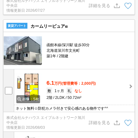
株式会社ルナハウス エイブルネットワーク旭川
詳細を見る
中央店
情報更新日
2026/07/27
カームリーピュアα
賃貸アパート
函館本線/深川駅 徒歩30分
北海道深川市文光町
築1年
2階建
6.1
万円
(管理費等：2,000円)
敷
1ヶ月
礼
なし
2階
2LDK
50.72m²
画像：5枚
ネット無料☆防犯カメラ付きで安心感のある物件です^^
株式会社ルナハウス エイブルネットワーク旭川
詳細を見る
中央店
情報更新日
2026/08/03