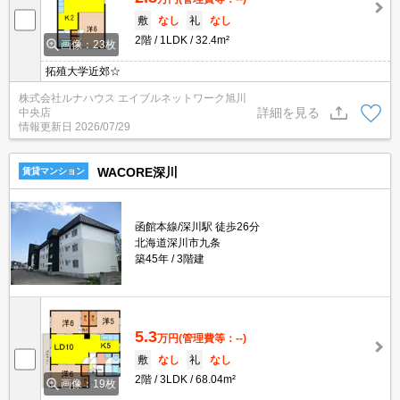
敷
なし
礼
なし
2階
1LDK
32.4m²
画像：23枚
拓殖大学近郊☆
株式会社ルナハウス エイブルネットワーク旭川
詳細を見る
中央店
情報更新日
2026/07/29
WACORE深川
賃貸マンション
函館本線/深川駅 徒歩26分
北海道深川市九条
築45年
3階建
5.3
万円
(管理費等：--)
敷
なし
礼
なし
2階
3LDK
68.04m²
画像：19枚