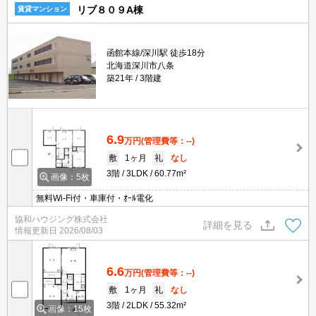
リブ８０９A棟
賃貸マンション
函館本線/深川駅 徒歩18分
北海道深川市八条
築21年
3階建
6.9
万円
(管理費等：--)
敷
1ヶ月
礼
なし
3階
3LDK
60.77m²
画像：5枚
無料Wi-Fi付・車庫付・ｵｰﾙ電化
協和ハウジング株式会社
詳細を見る
情報更新日
2026/08/03
6.6
万円
(管理費等：--)
敷
1ヶ月
礼
なし
3階
2LDK
55.32m²
画像：15枚