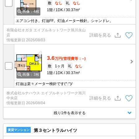
敷
なし
礼
なし
1階
1DK
30.37m²
画像：4枚
エアコン付き。灯油FF。灯油メーター検針。シャンドレ。
有限会社オガタ エイブルネットワーク旭川永山
詳細を見る
店
情報更新日
2026/08/03
3.6
万円
(管理費等：--)
敷
1ヶ月
礼
なし
1階
1DK
30.37m²
画像：3枚
灯油は楽々メーター検針です(^.^)/
株式会社ルナハウス エイブルネットワーク旭川
詳細を見る
中央店
情報更新日
2026/08/04
残り1件を表示する
第３セントラルハイツ
賃貸マンション