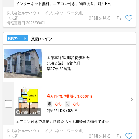
インターネット無料。エアコン付き。物置あり。灯油FF。
株式会社ルナハウス エイブルネットワーク旭川
詳細を見る
中央店
情報更新日
2026/08/01
文西ハイツ
賃貸アパート
函館本線/深川駅 徒歩30分
北海道深川市文光町
築37年
2階建
4
万円
(管理費等：3,000円)
敷
なし
礼
なし
2階
2LDK
52m²
画像：22枚
エアコン付きで夏場も快適☆ペット相談可の物件です☆
株式会社ルナハウス エイブルネットワーク旭川
詳細を見る
中央店