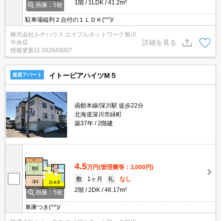
1階
1LDK
41.2m²
画像：5枚
駐車場縦列２台付の１ＬＤＫ(^^)/
株式会社ルナハウス エイブルネットワーク旭川
詳細を見る
中央店
情報更新日
2026/08/07
イトーピアハイツM５
賃貸アパート
函館本線/深川駅 徒歩22分
北海道深川市緑町
築37年
2階建
4.5
万円
(管理費等：3,000円)
敷
1ヶ月
礼
なし
2階
2DK
46.17m²
画像：5枚
車庫つき(^^)/