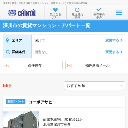
深川市の賃貸・不動産情報で賃貸マンション・賃貸アパートなど賃貸物件の部屋探し
お部屋を探す
気になる
最近見た
保存中の
リスト
物件
条件
沿線・駅から
深川市の賃貸マンション・アパート一覧
住所から
家賃相場から
深川市
変更する
エリア
通勤通学時間から
詳細条件
指定なし
変更する
物件特集から
条件保存
物件新着メール
不動産会社から
TOP
56
件
コーポアサヒ
賃貸アパート
函館本線/深川駅 徒歩11分
北海道深川市三条