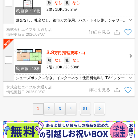
敷
なし
礼
なし
2階
1DK
26.3m²
画像：18枚
敷金なし。礼金なし。都市ガス使用。バス・トイレ別。シャワー付
独立洗面台。シューズボックス付き。インターネット無料。TVイン
株式会社エイブル 大通り店
ターホン付き。ガスコンロ設置可。ケーブルテレビ対応(J:COM)。
詳細を見る
情報更新日
2026/08/07
3.8
万円
(管理費等：--)
敷
なし
礼
なし
2階
1DK
23.58m²
画像：18枚
シューズボックス付き。インターネット使用料無料!。TVインターホ
ン付き。都市ガス使用。シャワー付独立洗面台。室内に洗濯機置場
株式会社エイブル 大通り店
あり。バス・トイレ別。契約金（初期費用）クレジット決済可。
詳細を見る
情報更新日
2026/08/07
1
2
3
4
51
…