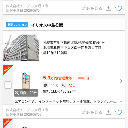
ローゼット付き。追焚給湯。インターネット無料。TVモニターホン
株式会社エイブル 大通り店
有。シャワー付トイレ。シャワー付独立洗面台。バス・トイレ別。
詳細を見る
情報更新日
2026/08/04
イリオス中島公園
賃貸マンション
札幌市営地下鉄南北線/幌平橋駅 徒歩4分
北海道札幌市中央区南十四条西１丁目
築19年
12階建
5.9
万円
(管理費等：5,000円)
敷
5.9万
礼
なし
9階
1LDK
35.22m²
画像：23枚
エアコン付き。インターネット無料。オール電化。トランクルーム
あり。オートロック。宅配ボックスあり。TVインターホン付き。バ
株式会社エイブル 大通り店
イク置き場あり。駐輪場有。ロードヒーティング。バルコニー。エ
詳細を見る
情報更新日
2026/08/07
レベーターあり。