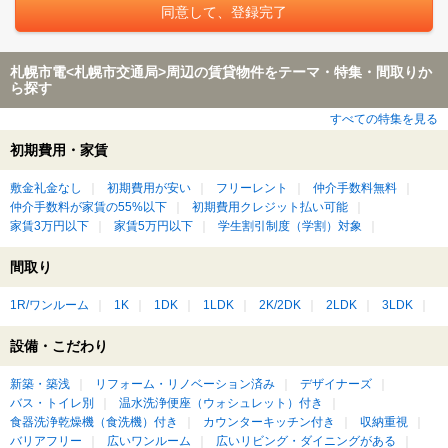
札幌市電<札幌市交通局>周辺の賃貸物件をテーマ・特集・間取りか
ら探す
すべての特集を見る
初期費用・家賃
敷金礼金なし
初期費用が安い
フリーレント
仲介手数料無料
仲介手数料が家賃の55%以下
初期費用クレジット払い可能
家賃3万円以下
家賃5万円以下
学生割引制度（学割）対象
間取り
1R/ワンルーム
1K
1DK
1LDK
2K/2DK
2LDK
3LDK
設備・こだわり
新築・築浅
リフォーム・リノベーション済み
デザイナーズ
バス・トイレ別
温水洗浄便座（ウォシュレット）付き
食器洗浄乾燥機（食洗機）付き
カウンターキッチン付き
収納重視
バリアフリー
広いワンルーム
広いリビング・ダイニングがある