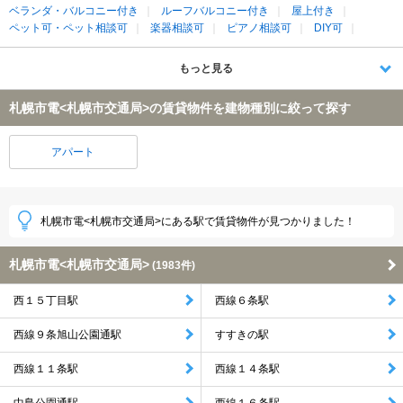
ベランダ・バルコニー付き
ルーフバルコニー付き
屋上付き
ペット可・ペット相談可
楽器相談可
ピアノ相談可
DIY可
もっと見る
札幌市電<札幌市交通局>の賃貸物件を建物種別に絞って探す
アパート
札幌市電<札幌市交通局>にある駅で賃貸物件が見つかりました！
札幌市電<札幌市交通局>
(1983件)
西１５丁目駅
西線６条駅
西線９条旭山公園通駅
すすきの駅
西線１１条駅
西線１４条駅