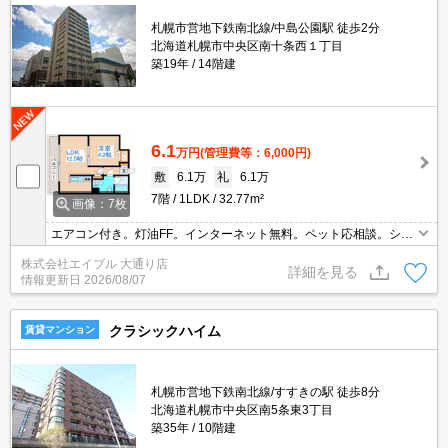
札幌市営地下鉄南北線/中島公園駅 徒歩2分
北海道札幌市中央区南十条西１丁目
築19年
14階建
6.1
万円
(管理費等：6,000円)
敷
6.1万
礼
6.1万
7階
1LDK
32.77m²
画像：7枚
エアコン付き。灯油FF。インターネット無料。ペット応相談。シャ
ワー付独立洗面台。オートロック。宅配ボックスあり。防犯カメ
株式会社エイブル 大通り店
ラ。TVインターホン付き。エレベーターあり。バルコニー。初期費
詳細を見る
情報更新日
2026/08/07
用カード払い可。
クラシックハイム
賃貸マンション
札幌市営地下鉄南北線/すすきの駅 徒歩8分
北海道札幌市中央区南5条東3丁目
築35年
10階建