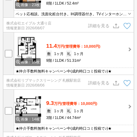
8階
1LDK
52.4m²
画像：23枚
ペット応相談。洗面化粧台付き。IH調理器付き。TVインターホン付
き。都市ガス使用。システムキッチン。ウォークインクローゼット
株式会社エイブル 大通り店
付き。浴室乾燥機付。宅配ボックスあり。エレベーターあり。
詳細を見る
情報更新日
2026/08/07
11.4
万円
(管理費等：10,000円)
敷
1ヶ月
礼
1ヶ月
9階
1LDK
51.31m²
画像：15枚
★仲介手数料無料キャンペーン中(成約時口コミ投稿で♪)★
株式会社リブマックスリーシング 札幌駅前店
詳細を見る
情報更新日
2026/08/06
9.3
万円
(管理費等：10,000円)
敷
1ヶ月
礼
1ヶ月
3階
1LDK
44.74m²
画像：14枚
★仲介手数料無料キャンペーン中(成約時口コミ投稿で♪)★