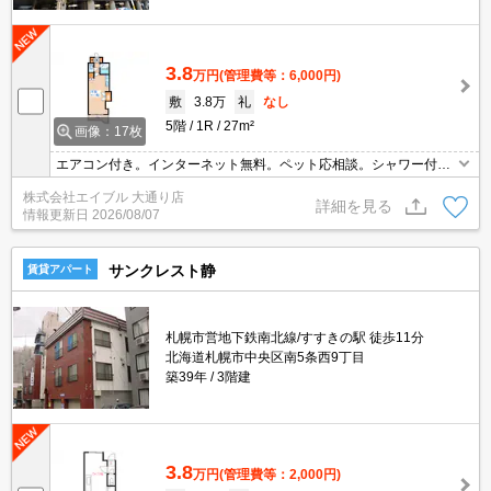
3.8
万円
(管理費等：6,000円)
敷
3.8万
礼
なし
5階
1R
27m²
画像：17枚
エアコン付き。インターネット無料。ペット応相談。シャワー付ト
イレ。オートロック。宅配ボックスあり。TVインターホン付き。駐
株式会社エイブル 大通り店
輪場有。バイク置き場あり。都市ガス使用。鍵交換代22,000円。
詳細を見る
情報更新日
2026/08/07
サンクレスト静
賃貸アパート
札幌市営地下鉄南北線/すすきの駅 徒歩11分
北海道札幌市中央区南5条西9丁目
築39年
3階建
3.8
万円
(管理費等：2,000円)