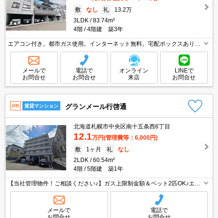
敷
なし
礼
13.2万
3LDK
83.74m²
4階
4階建 築3年
エアコン付き。都市ガス使用。インターネット無料。宅配ボックスあり。
オートロック。エレベーターあり。TVインターホン付き。システムキッチ
ン。追焚。シャワー付トイレ。バス・トイレ別。初期費用カード払い可。
メールで
電話で
オンライン
LINEで
お問合せ
お問合せ
来店
お問合せ
グランメール行啓通
PR
賃貸マンション
北海道札幌市中央区南十五条西6丁目
12.1
万円
(管理費等：6,000円)
敷
1ヶ月
礼
なし
2LDK
60.54m²
4階
5階建 築1年
【当社管理物件！ご相談ください♪】ガス上限制金額＆ペット2匹OK♪エア
コン付きで暑い夏も快適に過ごすことが出来ます★
メールで
電話で
お問合せ
お問合せ