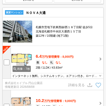
ＮＯＶＡ大通
賃貸マンション
札幌市営地下鉄東西線/西１８丁目駅 徒歩5分
北海道札幌市中央区大通西１５丁目
築12年
10階建 (地下1階)
6.4
万円
(管理費等：8,000円)
敷
なし
礼
なし
2階
1LDK
43.83m²
画像：7枚
インターネット無料。システムキッチン。エアコン付き。ロードヒ
ーティング。オートロック。TVインターホン付き。エレベーターあ
株式会社エイブル 円山公園店
り。バルコニー。礼金なし。仲介手数料家賃の0.55ヵ月分。宅配ボ
詳細を見る
情報更新日
2026/08/08
ックスあり。
10.2
万円
(管理費等：9,000円)