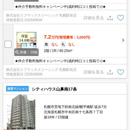
★仲介手数料無料キャンペーン中(成約時口コミ投稿で♪)★
株式会社リブマックスリーシング 札幌駅前店
詳細を見る
情報更新日
2026/08/08
7.2
万円
(管理費等：3,000円)
敷
なし
礼
なし
2階
1R
40.25m²
画像：18枚
★仲介手数料無料キャンペーン中(成約時口コミ投稿で♪)★
株式会社リブマックスリーシング 札幌駅前店
詳細を見る
情報更新日
2026/08/08
シティハウス山鼻南17条
賃貸マンション
札幌市営地下鉄南北線/幌平橋駅 徒歩7分
北海道札幌市中央区南十七条西７丁目
築18年
15階建