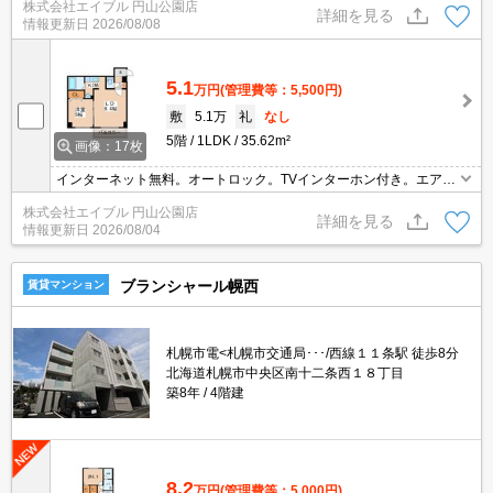
株式会社エイブル 円山公園店
ティング。バルコニー。ペット小型犬のみ可。仲介手数料家賃の0.5
詳細を見る
情報更新日
2026/08/08
5ヵ月分。
5.1
万円
(管理費等：5,500円)
敷
5.1万
礼
なし
5階
1LDK
35.62m²
画像：17枚
インターネット無料。オートロック。TVインターホン付き。エアコ
ン付き。バルコニー。灯油FF。温水洗浄便座付き。角部屋。ロード
株式会社エイブル 円山公園店
ヒーティング。初期費用クレジット払い可能。
詳細を見る
情報更新日
2026/08/04
ブランシャール幌西
賃貸マンション
札幌市電<札幌市交通局･･･/西線１１条駅 徒歩8分
北海道札幌市中央区南十二条西１８丁目
築8年
4階建
8.2
万円
(管理費等：5,000円)