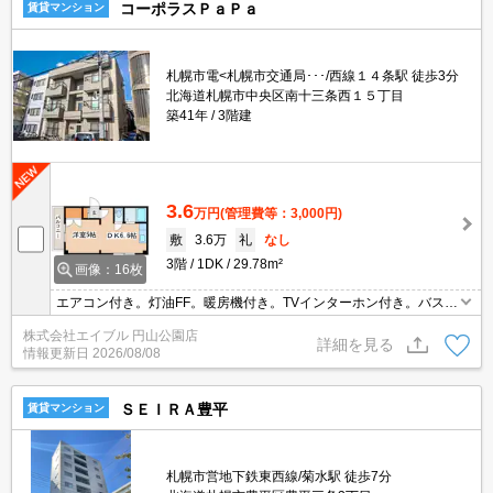
コーポラスＰａＰａ
賃貸マンション
札幌市電<札幌市交通局･･･/西線１４条駅 徒歩3分
北海道札幌市中央区南十三条西１５丁目
築41年
3階建
3.6
万円
(管理費等：3,000円)
敷
3.6万
礼
なし
3階
1DK
29.78m²
画像：16枚
エアコン付き。灯油FF。暖房機付き。TVインターホン付き。バス・
トイレ別。シャワー付トイレ。温水洗浄便座付き。シューズボック
株式会社エイブル 円山公園店
ス付き。南向き。ガスコンロ設置可。初期費用クレジット払い可
詳細を見る
情報更新日
2026/08/08
能。要火災保険。
ＳＥＩＲＡ豊平
賃貸マンション
札幌市営地下鉄東西線/菊水駅 徒歩7分