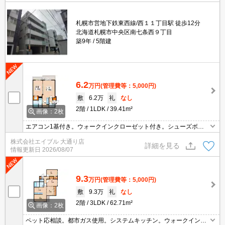
札幌市営地下鉄東西線/西１１丁目駅 徒歩12分
北海道札幌市中央区南七条西９丁目
築9年
5階建
6.2
万円
(管理費等：5,000円)
敷
6.2万
礼
なし
2階
1LDK
39.41m²
画像：2枚
エアコン1基付き。ウォークインクローゼット付き。シューズボッ
クス付き。エレベーター1基付き。オートロック。バルコニー。イ
株式会社エイブル 大通り店
ンターネット使用料無料!。都市ガス使用。温水洗浄便座付き。シャ
詳細を見る
情報更新日
2026/08/07
ワー付独立洗面台。
9.3
万円
(管理費等：5,000円)
敷
9.3万
礼
なし
2階
3LDK
62.71m²
画像：2枚
ペット応相談。都市ガス使用。システムキッチン。ウォークインク