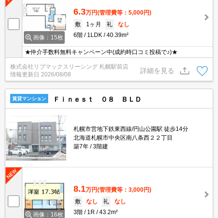
6.3
万円
(管理費等：5,000円)
敷
1ヶ月
礼
なし
6階
1LDK
40.39m²
画像：15枚
★仲介手数料無料キャンペーン中(成約時口コミ投稿で♪)★
株式会社リブマックスリーシング 札幌駅前店
詳細を見る
情報更新日
2026/08/08
Ｆｉｎｅｓｔ ０８ ＢＬＤ
賃貸マンション
札幌市営地下鉄東西線/円山公園駅 徒歩14分
北海道札幌市中央区南八条西２２丁目
築7年
3階建
8.1
万円
(管理費等：3,000円)
敷
なし
礼
なし
3階
1R
43.2m²
画像：16枚