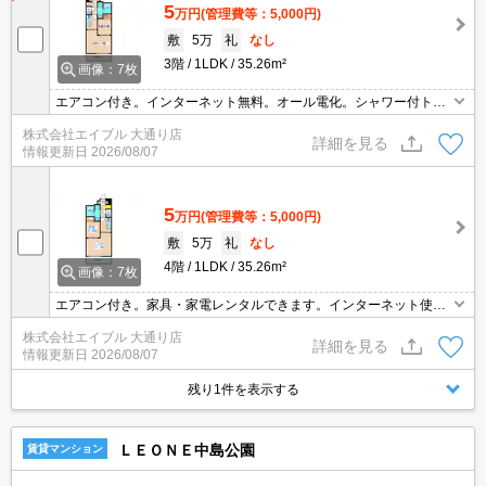
5
万円
(管理費等：5,000円)
敷
5万
礼
なし
3階
1LDK
35.26m²
画像：7枚
エアコン付き。インターネット無料。オール電化。シャワー付トイ
レ。トランクルームあり。オートロック。宅配ボックスあり。TVイ
株式会社エイブル 大通り店
ンターホン付き。バイク置き場あり。駐輪場有。ロードヒーティン
詳細を見る
情報更新日
2026/08/07
グ。バルコニー。
5
万円
(管理費等：5,000円)
敷
5万
礼
なし
4階
1LDK
35.26m²
画像：7枚
エアコン付き。家具・家電レンタルできます。インターネット使用
料無料!。エレベーターあり。オール電化。駐輪場無料。宅配ボック
株式会社エイブル 大通り店
スあり。トランクルームあり。TVインターホン付き。駐車場は敷地
詳細を見る
情報更新日
2026/08/07
内。
残り1件を表示する
ＬＥＯＮＥ中島公園
賃貸マンション