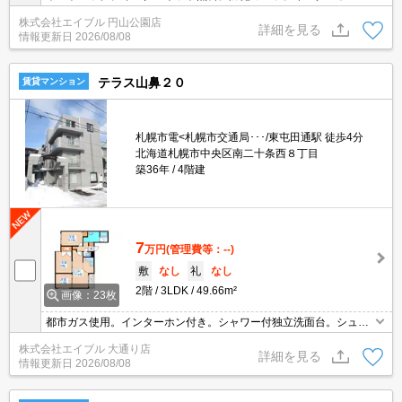
き。光ファイバー対応。BS。CS受信可。ガスコンロ設置可。フロ
株式会社エイブル 円山公園店
ーリング。家具・家電付。敷金なし。礼金なし。要火災保険。初期
詳細を見る
情報更新日
2026/08/08
費用カード払い可。
テラス山鼻２０
賃貸マンション
札幌市電<札幌市交通局･･･/東屯田通駅 徒歩4分
北海道札幌市中央区南二十条西８丁目
築36年
4階建
7
万円
(管理費等：--)
敷
なし
礼
なし
2階
3LDK
49.66m²
画像：23枚
都市ガス使用。インターホン付き。シャワー付独立洗面台。シュー
ズボックス付き。バルコニー。ペット可(犬・猫限定)。日当たり良
株式会社エイブル 大通り店
好。灯油FF。敷金・礼金なし。仲介手数料家賃の0.55ヵ月分。バ
詳細を見る
情報更新日
2026/08/08
ス・トイレ別。