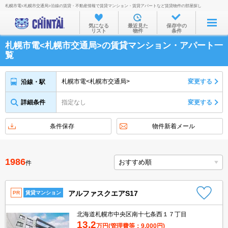
札幌市電<札幌市交通局>沿線の賃貸・不動産情報で賃貸マンション・賃貸アパートなど賃貸物件の部屋探し
お部屋を探す
気になる
最近見た
保存中の
リスト
物件
条件
沿線・駅から
札幌市電<札幌市交通局>の賃貸マンション・アパート一
住所から
覧
家賃相場から
札幌市電<札幌市交通局>
変更する
沿線・駅
通勤通学時間から
詳細条件
指定なし
変更する
物件特集から
不動産会社から
条件保存
物件新着メール
TOP
1986
件
アルファスクエアS17
PR
賃貸マンション
北海道札幌市中央区南十七条西１７丁目
13.2
万円
(管理費等：9,000円)