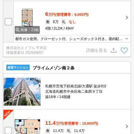
6
万円
(管理費等：6,000円)
敷
6万
礼
なし
4階
2LDK
49m²
画像：23枚
都市ガス使用。クローゼット付。シューズボックス付き。屋内駐車
場あり。オートロック。仲介手数料家賃の0.55ヵ月分。駅まで徒歩
株式会社エイブル 平岸店
10分圏内!。シャワー付独立洗面台。バルコニー。オートロック。暖
詳細を見る
情報更新日
2026/08/07
房機付き。
プライムメゾン南２条
賃貸マンション
札幌市営地下鉄南北線/大通駅 徒歩9分
北海道札幌市中央区南二条西９丁目
築16年
14階建
11.4
万円
(管理費等：10,000円)
敷
11.4万
礼
11.4万