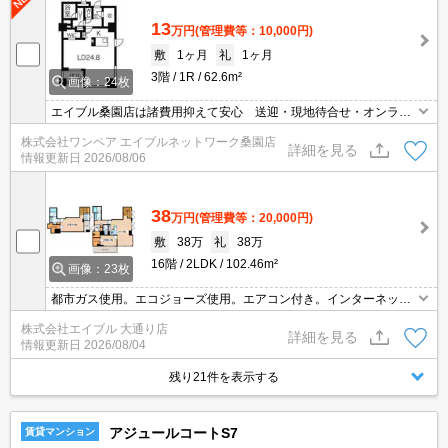
13
万円
(管理費等：10,000円)
敷
1ヶ月
礼
1ヶ月
3階
1R
62.6m²
画像：24枚
エイブル桑園店は諸費用抑えて安心 送迎・現地待合せ・オンライ
ン対応 個室相談 当店未掲載物件もご紹介
株式会社ワンペア エイブルネットワーク桑園店
詳細を見る
情報更新日
2026/08/06
38
万円
(管理費等：20,000円)
敷
38万
礼
38万
16階
2LDK
102.46m²
画像：23枚
都市ガス使用。エコジョーズ使用。エアコン付き。インターネット
無料。ペット小型犬猫可。浴室乾燥機付。シャワー付トイレ。W-C
株式会社エイブル 大通り店
L付き。シャンドレ。オートロック。宅配ボックスあり。防犯カメ
詳細を見る
情報更新日
2026/08/04
ラ。駐輪場有。
残り21件を表示する
アジュールコートS7
賃貸マンション