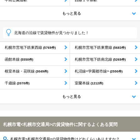
中島公園通駅
西線１６条駅
もっと見る
北海道の沿線で賃貸物件が見つかりました！
札幌市営地下鉄東西線
札幌市営地下鉄東豊線
(5769件)
(5683件)
函館本線
札幌市営地下鉄南北線
(5550件)
(5269件)
根室本線・花咲線
札沼線<学園都市線>
(3049件)
(2550件)
千歳線
室蘭本線
(2070件)
(1212件)
もっと見る
札幌市電<札幌市交通局>の賃貸物件に関するよくある質問
札幌市電<札幌市交通局>の賃貸物件数はどれくらいありますか？