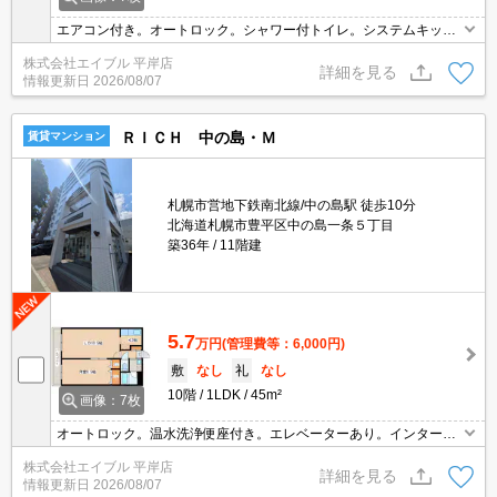
エアコン付き。オートロック。シャワー付トイレ。システムキッチ
ン。エレベーターあり。バルコニー。クローゼット付。TVインター
株式会社エイブル 平岸店
ホン付き。バイク置場月2,000円。駅まで徒歩7分圏内!。契約金カー
詳細を見る
情報更新日
2026/08/07
ド決済可。
ＲＩＣＨ 中の島・Ｍ
賃貸マンション
札幌市営地下鉄南北線/中の島駅 徒歩10分
北海道札幌市豊平区中の島一条５丁目
築36年
11階建
5.7
万円
(管理費等：6,000円)
敷
なし
礼
なし
10階
1LDK
45m²
画像：7枚
オートロック。温水洗浄便座付き。エレベーターあり。インターネ
ット接続設備あり。宅配ボックスあり。シャワー付独立洗面台。都
株式会社エイブル 平岸店
市ガス使用。仲介手数料家賃の0.55ヵ月分。初期費用カード払い
詳細を見る
情報更新日
2026/08/07
可。