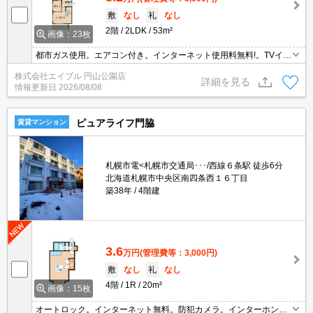
敷
なし
礼
なし
2階
2LDK
53m²
画像：23枚
都市ガス使用。エアコン付き。インターネット使用料無料!。TVイン
ターホン付き。宅配ボックスあり。防犯カメラ。ウォークインクロ
株式会社エイブル 円山公園店
ーゼット付き。浴室乾燥機付。ペット犬猫可。追焚。初期費用カー
詳細を見る
情報更新日
2026/08/08
ド払い可。
ピュアライフ門脇
賃貸マンション
札幌市電<札幌市交通局･･･/西線６条駅 徒歩6分
北海道札幌市中央区南四条西１６丁目
築38年
4階建
3.6
万円
(管理費等：3,000円)
敷
なし
礼
なし
4階
1R
20m²
画像：15枚
オートロック。インターネット無料。防犯カメラ。インターホン付