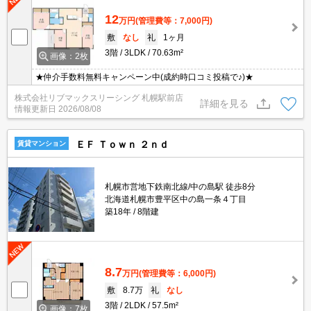
12
万円
(管理費等：7,000円)
敷
なし
礼
1ヶ月
3階
3LDK
70.63m²
画像：2枚
★仲介手数料無料キャンペーン中(成約時口コミ投稿で♪)★
株式会社リブマックスリーシング 札幌駅前店
詳細を見る
情報更新日
2026/08/08
ＥＦ Ｔｏｗｎ ２ｎｄ
賃貸マンション
札幌市営地下鉄南北線/中の島駅 徒歩8分
北海道札幌市豊平区中の島一条４丁目
築18年
8階建
8.7
万円
(管理費等：6,000円)
敷
8.7万
礼
なし
3階
2LDK
57.5m²
画像：7枚