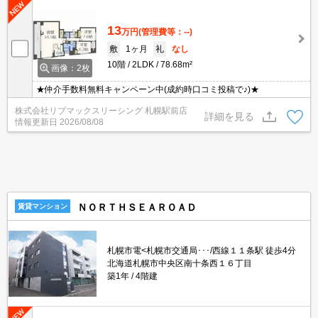
13
万円
(管理費等：--)
敷
1ヶ月
礼
なし
10階
2LDK
78.68m²
画像：2枚
★仲介手数料無料キャンペーン中(成約時口コミ投稿で♪)★
株式会社リブマックスリーシング 札幌駅前店
詳細を見る
情報更新日
2026/08/08
ＮＯＲＴＨＳＥＡＲＯＡＤ
賃貸マンション
札幌市電<札幌市交通局･･･/西線１１条駅 徒歩4分
北海道札幌市中央区南十条西１６丁目
築1年
4階建