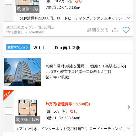
敷
10.2万
礼
なし
7階
2LDK
56.18m²
画像：7枚
FF分解清掃料22,000円。ロードヒーティング。システムキッチン。
TVインターホン付き。トランクルームあり。IH調理器付き。シャワ
株式会社エイブル 円山公園店
ー付トイレ。宅配ボックスあり。インターネット無料。防犯カメ
詳細を見る
情報更新日
2026/08/06
ラ。
Ｗｉｌｌ Ｄｏ南１２条
賃貸マンション
札幌市電<札幌市交通局･･･/西線１１条駅 徒歩6分
北海道札幌市中央区南十二条西１２丁目
築20年
9階建
5
万円
(管理費等：5,500円)
敷
5万
礼
なし
3階
1LDK
33.64m²
画像：17枚
エアコン付き。インターネット使用料無料!。ロードヒーティング。
TVインターホン付き。防犯カメラ。エレベーターあり。ロードヒー