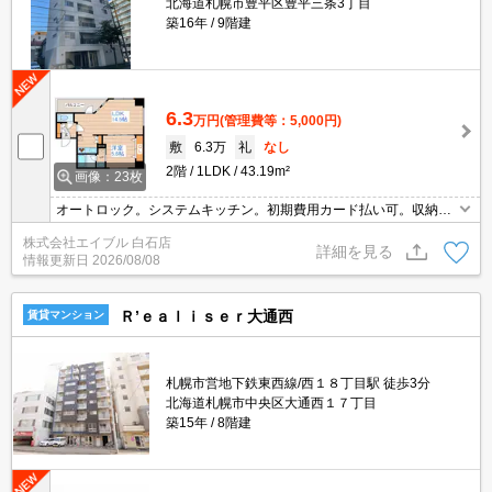
北海道札幌市豊平区豊平三条3丁目
築16年
9階建
6.3
万円
(管理費等：5,000円)
敷
6.3万
礼
なし
2階
1LDK
43.19m²
画像：23枚
オートロック。システムキッチン。初期費用カード払い可。収納た
っぷり。温水洗浄便座付き。バルコニー。
株式会社エイブル 白石店
詳細を見る
情報更新日
2026/08/08
Ｒ’ｅａｌｉｓｅｒ大通西
賃貸マンション
札幌市営地下鉄東西線/西１８丁目駅 徒歩3分
北海道札幌市中央区大通西１７丁目
築15年
8階建