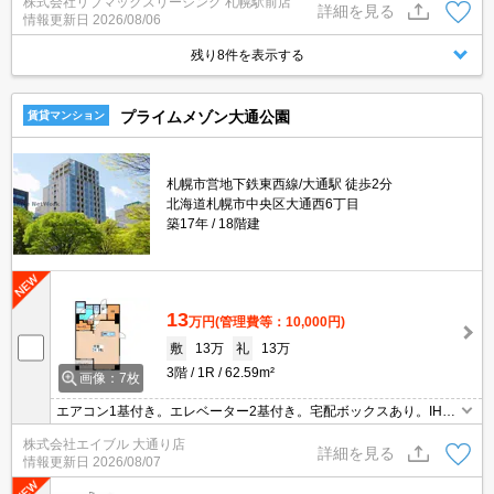
株式会社リブマックスリーシング 札幌駅前店
詳細を見る
情報更新日
2026/08/06
残り8件を表示する
プライムメゾン大通公園
賃貸マンション
札幌市営地下鉄東西線/大通駅 徒歩2分
北海道札幌市中央区大通西6丁目
築17年
18階建
13
万円
(管理費等：10,000円)
敷
13万
礼
13万
3階
1R
62.59m²
画像：7枚
エアコン1基付き。エレベーター2基付き。宅配ボックスあり。IH調
理器付き。カウンター式システムキッチン。インターネット使用料
株式会社エイブル 大通り店
無料!。バス・トイレ別。ロードヒーティング。TVインターホン付
詳細を見る
情報更新日
2026/08/07
き。