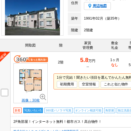
住所
周辺地図
築年
1991年02月（築35年）
階建
2階建
家賃
敷金
間取図
階
管理費
礼金
5.8
1ヶ月
万円
2階
なし
5
--
1分で完結！聞きたい項目を選んでかんたん無
初期費用
空室情報
これと似た物件
画像：30枚
新着
写真いろいろ
360度パノラマ写真
オンライン相談可能
角部屋
独立洗面
2F角部屋！インターネット無料！都市ガス！高台物件！