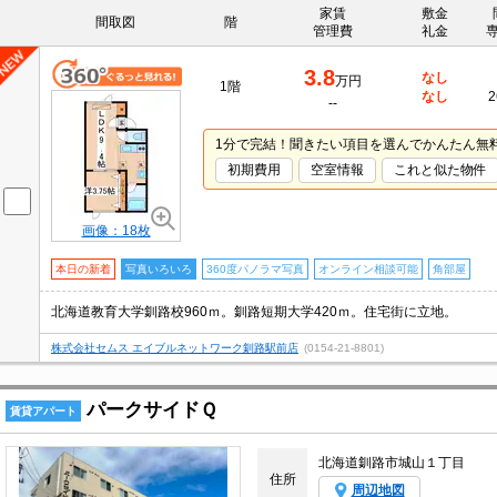
家賃
敷金
間取図
階
管理費
礼金
3.8
なし
万円
1階
なし
2
--
1分で完結！聞きたい項目を選んでかんたん無
初期費用
空室情報
これと似た物件
画像：18枚
本日の新着
写真いろいろ
360度パノラマ写真
オンライン相談可能
角部屋
北海道教育大学釧路校960ｍ。釧路短期大学420ｍ。住宅街に立地。
株式会社セムス エイブルネットワーク釧路駅前店
(0154-21-8801)
パークサイドＱ
賃貸アパート
北海道釧路市城山１丁目
住所
周辺地図