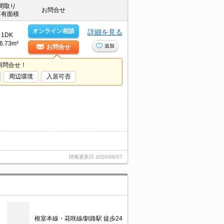
間取り
お問合せ
専有面積
オンライン相談
詳細を見る
1DK
6.73m²
追加
お問合せ
料問合せ！
周辺環境
入居可否
情報更新日
2026/08/07
根室本線・花咲線/釧路駅 徒歩24