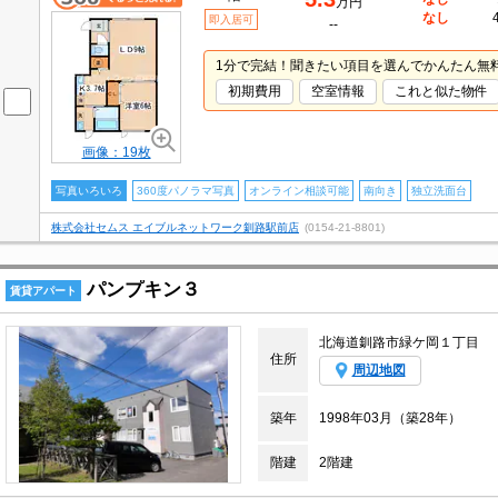
万円
なし
即入居可
--
1分で完結！聞きたい項目を選んでかんたん無
初期費用
空室情報
これと似た物件
画像：19枚
写真いろいろ
360度パノラマ写真
オンライン相談可能
南向き
独立洗面台
株式会社セムス エイブルネットワーク釧路駅前店
(0154-21-8801)
パンプキン３
賃貸アパート
北海道釧路市緑ケ岡１丁目
住所
周辺地図
築年
1998年03月（築28年）
階建
2階建