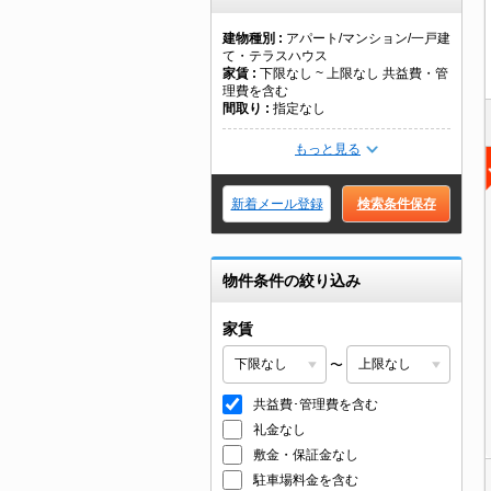
建物種別
アパート/マンション/一戸建
て・テラスハウス
家賃
下限なし ~ 上限なし 共益費・管
理費を含む
間取り
指定なし
もっと見る
新着メール登録
検索条件保存
物件条件の絞り込み
家賃
〜
共益費･管理費を含む
礼金なし
敷金・保証金なし
駐車場料金を含む