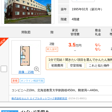
築年
1995年02月（築31年）
階建
4階建
家賃
敷金
間取図
階
管理費
礼金
3.5
2階
なし
万円
なし
即入居可
--
1分で完結！聞きたい項目を選んでかんたん無
初期費用
空室情報
これと似た物件
画像：15枚
新着
オンライン相談可能
コンビニへ210m。北海道教育大学釧路校450m。郵便局へ440m。
株式会社セムス エイブルネットワーク釧路駅前店
(0154-21-8801)