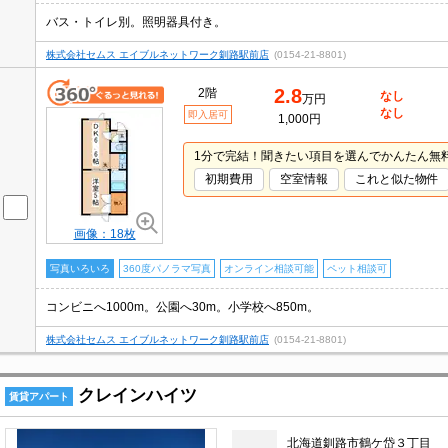
バス・トイレ別。照明器具付き。
株式会社セムス エイブルネットワーク釧路駅前店
(0154-21-8801)
2.8
2階
なし
万円
なし
即入居可
1,000円
1分で完結！聞きたい項目を選んでかんたん無
初期費用
空室情報
これと似た物件
画像：18枚
写真いろいろ
360度パノラマ写真
オンライン相談可能
ペット相談可
コンビニへ1000m。公園へ30m。小学校へ850m。
株式会社セムス エイブルネットワーク釧路駅前店
(0154-21-8801)
クレインハイツ
賃貸アパート
北海道釧路市鶴ケ岱３丁目