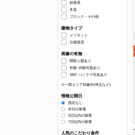
鉄骨系
木造
ブロック・その他
建物タイプ
メゾネット
分譲賃貸
画像の有無
間取り図あり
外観･内観写真あり
360° パノラマ写真あり
※一部エリア対象外(埼玉など)
情報公開日
指定なし
本日の新着
3日以内の新着
7日以内の新着
人気のこだわり条件