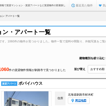
最近見た物件
気
情報で賃貸マンション・賃貸アパートなど賃貸物件の部屋探し
ョン･アパート一覧
ョン・アパート一覧
です。1060件の物件が見つかりました。物件一覧で賃料や間取り、外観写真をご覧
建物種別を絞り込む
1060
並び替え
件の賃貸物件情報が釧路市で見つかりました
ポパイハウス
賃貸アパート
北海道釧路市材木町
住所
周辺地図