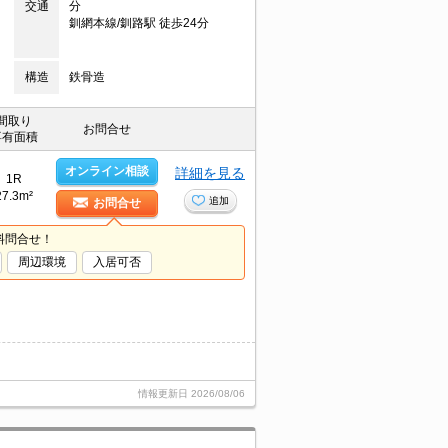
交通
分
釧網本線/釧路駅 徒歩24分
構造
鉄骨造
間取り
お問合せ
専有面積
オンライン相談
詳細を見る
1R
27.3m²
追加
お問合せ
料問合せ！
周辺環境
入居可否
情報更新日
2026/08/06