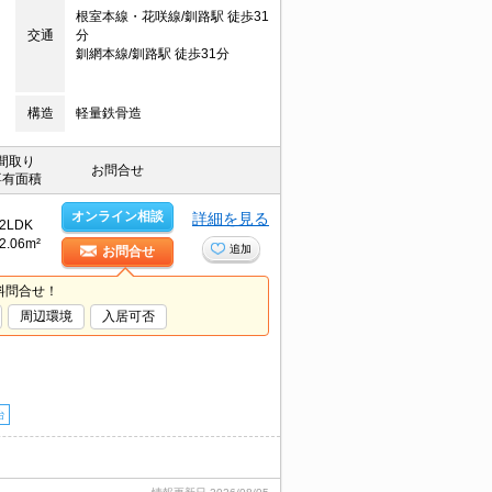
根室本線・花咲線/釧路駅 徒歩31
交通
分
釧網本線/釧路駅 徒歩31分
構造
軽量鉄骨造
間取り
お問合せ
専有面積
オンライン相談
詳細を見る
2LDK
2.06m²
追加
お問合せ
料問合せ！
周辺環境
入居可否
台