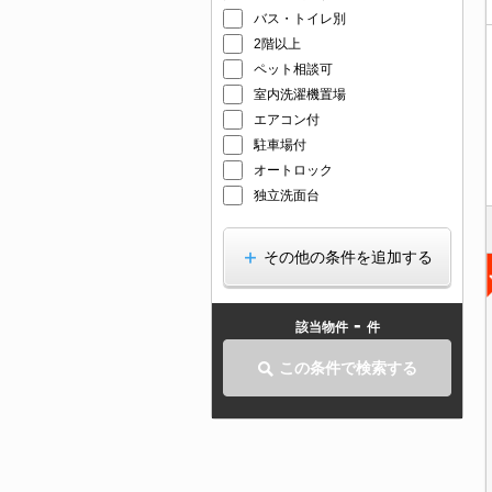
バス・トイレ別
2階以上
ペット相談可
室内洗濯機置場
エアコン付
駐車場付
オートロック
独立洗面台
その他の条件を追加する
-
該当物件
件
この条件で検索する