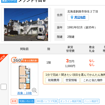
メゾンド千田Ｂ
賃貸アパート
北海道釧路市弥生２丁目
住所
周辺地図
築年
1991年02月（築35年）
階建
2階建
家賃
敷金
間取図
階
管理費
礼金
3
なし
万円
1階
なし
1,000円
1分で完結！聞きたい項目を選んでかんたん無
初期費用
空室情報
これと似た物件
画像：18枚
新着
写真いろいろ
360度パノラマ写真
オンライン相談可能
ペット相談可