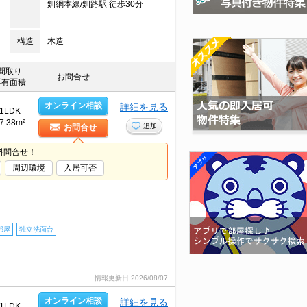
釧網本線/釧路駅 徒歩30分
構造
木造
間取り
お問合せ
専有面積
オンライン相談
詳細を見る
1LDK
7.38m²
追加
お問合せ
料問合せ！
周辺環境
入居可否
部屋
独立洗面台
情報更新日
2026/08/07
オンライン相談
詳細を見る
1LDK