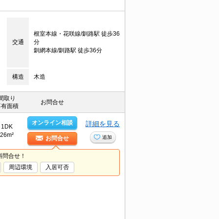
根室本線・花咲線/釧路駅 徒歩36
交通
分
釧網本線/釧路駅 徒歩36分
構造
木造
間取り
お問合せ
専有面積
オンライン相談
詳細を見る
1DK
26m²
追加
お問合せ
料問合せ！
周辺環境
入居可否