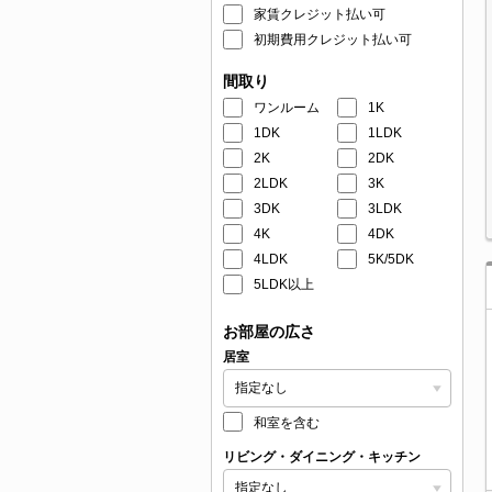
家賃クレジット払い可
初期費用クレジット払い可
間取り
ワンルーム
1K
1DK
1LDK
2K
2DK
2LDK
3K
3DK
3LDK
4K
4DK
4LDK
5K/5DK
5LDK以上
お部屋の広さ
居室
和室を含む
リビング・ダイニング・キッチン