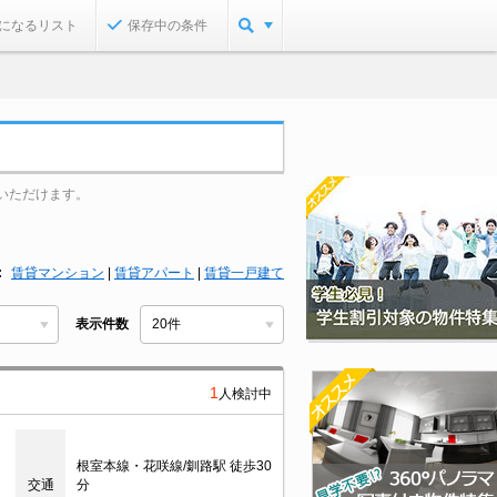
になるリスト
保存中の条件
いただけます。
賃貸マンション
|
賃貸アパート
|
賃貸一戸建て
表示件数
1
人検討中
根室本線・花咲線/釧路駅 徒歩30
交通
分