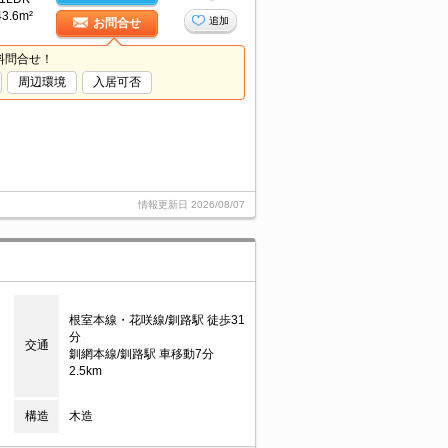
43.6m²
追加
お問合せ
料問合せ！
周辺環境
入居可否
情報更新日
2026/08/07
根室本線・花咲線/釧路駅 徒歩31
分
交通
釧網本線/釧路駅 車移動7分
2.5km
構造
木造