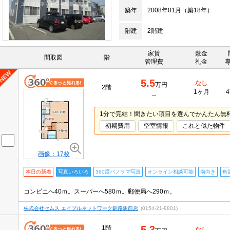
築年
2008年01月（築18年）
階建
2階建
家賃
敷金
間取図
階
管理費
礼金
5.5
なし
万円
2階
1ヶ月
4
--
1分で完結！聞きたい項目を選んでかんたん無
初期費用
空室情報
これと似た物件
画像：17枚
本日の新着
写真いろいろ
360度パノラマ写真
オンライン相談可能
南向き
角
コンビニへ40ｍ。スーパーへ580ｍ。郵便局へ290ｍ。
株式会社セムス エイブルネットワーク釧路駅前店
(0154-21-8801)
5.3
1階
なし