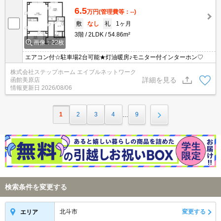
6.5
万円
(管理費等：--)
敷
なし
礼
1ヶ月
3階
2LDK
54.86m²
画像：22枚
エアコン付☆駐車場2台可能★灯油暖房♪モニター付インターホン♡
株式会社ステップホーム エイブルネットワーク
詳細を見る
函館美原店
情報更新日
2026/08/06
1
2
3
4
9
…
検索条件を変更する
北斗市
変更する
エリア