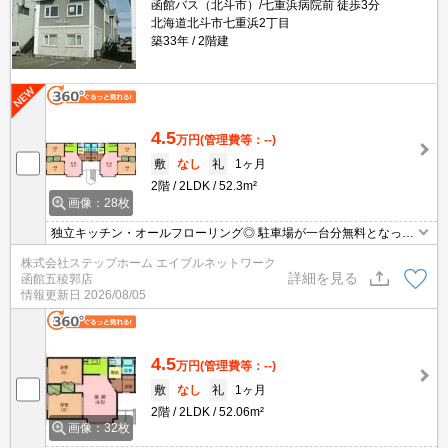
函館バス（北斗市）/七重浜病院前 徒歩3分
北海道北斗市七重浜2丁目
築33年
2階建
4.5
万円
(管理費等：--)
敷
なし
礼
1ヶ月
2階
2LDK
52.3m²
画像：28枚
独立キッチン・オールフローリング◎ 駐車場が一台分無料となって
おります♪ コンビニが近いので買い忘れやちょっとしたお買い物に
株式会社ステップホーム エイブルネットワーク
も便利です☆
詳細を見る
函館五稜郭店
情報更新日
2026/08/05
4.5
万円
(管理費等：--)
敷
なし
礼
1ヶ月
2階
2LDK
52.06m²
画像：32枚