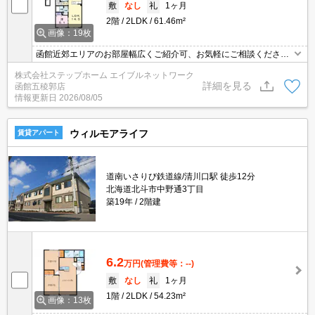
敷
なし
礼
1ヶ月
2階
2LDK
61.46m²
画像：19枚
函館近郊エリアのお部屋幅広くご紹介可、お気軽にご相談くださ
い エアコン・追い焚き機能など設備充実★インターネット無料！
株式会社ステップホーム エイブルネットワーク
ウォークインクローゼットにはお洋服もたくさん収納できますよ♪
詳細を見る
函館五稜郭店
情報更新日
2026/08/05
ウィルモアライフ
賃貸アパート
道南いさりび鉄道線/清川口駅 徒歩12分
北海道北斗市中野通3丁目
築19年
2階建
6.2
万円
(管理費等：--)
敷
なし
礼
1ヶ月
1階
2LDK
54.23m²
画像：13枚