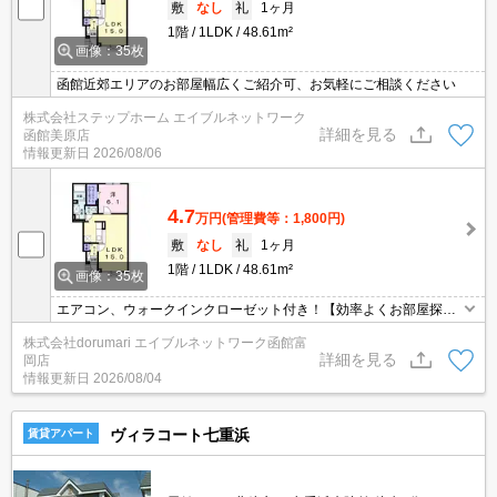
敷
なし
礼
1ヶ月
1階
1LDK
48.61m²
画像：35枚
函館近郊エリアのお部屋幅広くご紹介可、お気軽にご相談ください
株式会社ステップホーム エイブルネットワーク
詳細を見る
函館美原店
情報更新日
2026/08/06
4.7
万円
(管理費等：1,800円)
敷
なし
礼
1ヶ月
1階
1LDK
48.61m²
画像：35枚
エアコン、ウォークインクローゼット付き！【効率よくお部屋探し
ができるお店】同じお部屋がいくつも出てきて探すのが大変。。そ
株式会社dorumari エイブルネットワーク函館富
んな時は「窓口を一つにして」エイブルNW函館富岡店へお任せく
詳細を見る
岡店
ださい！どのお部屋でもご紹介、ご案内させていただきます。
情報更新日
2026/08/04
ヴィラコート七重浜
賃貸アパート