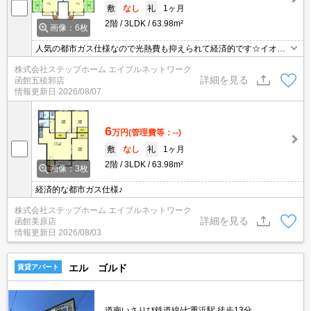
敷
なし
礼
1ヶ月
2階
3LDK
63.98m²
画像：6枚
人気の都市ガス仕様なので光熱費も抑えられて経済的です☆イオン
上磯店近くで買物便利♪駐車場が一台分無料となっております◎
株式会社ステップホーム エイブルネットワーク
詳細を見る
函館五稜郭店
情報更新日
2026/08/07
6
万円
(管理費等：--)
敷
なし
礼
1ヶ月
2階
3LDK
63.98m²
画像：3枚
経済的な都市ガス仕様♪
株式会社ステップホーム エイブルネットワーク
詳細を見る
函館美原店
情報更新日
2026/08/03
エル ゴルド
賃貸アパート
道南いさりび鉄道線/七重浜駅 徒歩13分