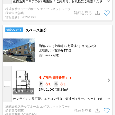
函館近郊エリアのお部屋幅広くご紹介可、お気軽にご相談くださ
い インターネット無料！エアコン付き！ウォークインクローゼッ
株式会社ステップホーム エイブルネットワーク
トにはお洋服もたくさん収納できますよ♪
詳細を見る
函館五稜郭店
情報更新日
2026/08/05
スペース追分
賃貸アパート
函館バス（上磯町）/七重浜8丁目 徒歩8分
北海道北斗市追分4丁目
築18年
2階建
4.7
万円
(管理費等：--)
敷
なし
礼
なし
1階
1LDK
38.89m²
画像：26枚
オンライン内見可能。エアコン付き。灯油ボイラー。ペット（犬・
猫）可。シャンドレ。独立キッチン。
株式会社ステップホーム エイブルネットワーク
詳細を見る
函館五稜郭店
情報更新日
2026/08/04