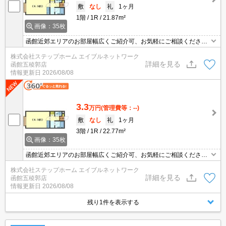
敷
なし
礼
1ヶ月
1階
1R
21.87m²
画像：35枚
函館近郊エリアのお部屋幅広くご紹介可、お気軽にご相談くださ
い インターネット無料◎灯油暖房付なので冬は暖かく過ごせそう
株式会社ステップホーム エイブルネットワーク
ですね★モニター付きインターホンなので来訪者を確認できて安心♪
詳細を見る
函館五稜郭店
情報更新日
2026/08/08
3.3
万円
(管理費等：--)
敷
なし
礼
1ヶ月
3階
1R
22.77m²
画像：35枚
函館近郊エリアのお部屋幅広くご紹介可、お気軽にご相談くださ
い インターネット無料◎灯油暖房付なので冬は暖かく過ごせそう
株式会社ステップホーム エイブルネットワーク
ですね★モニター付きインターホンなので来訪者を確認できて安心♪
詳細を見る
函館五稜郭店
情報更新日
2026/08/08
残り1件を表示する