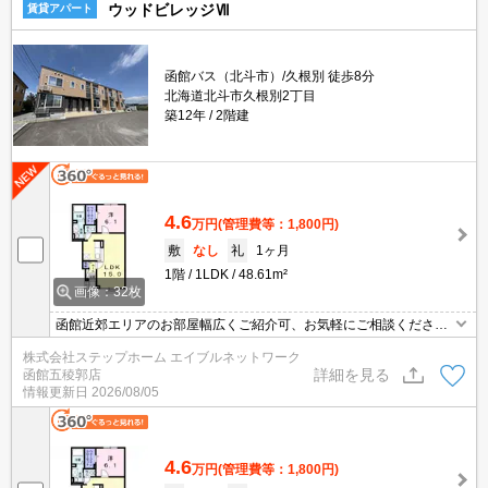
ウッドビレッジⅦ
賃貸アパート
函館バス（北斗市）/久根別 徒歩8分
北海道北斗市久根別2丁目
築12年
2階建
4.6
万円
(管理費等：1,800円)
敷
なし
礼
1ヶ月
1階
1LDK
48.61m²
画像：32枚
函館近郊エリアのお部屋幅広くご紹介可、お気軽にご相談くださ
い エアコン・追い焚きなど設備充実の駅近物件☆買物も便利な立
株式会社ステップホーム エイブルネットワーク
地ですよ♪収納がたっぷりできるウォークインクロゼットも有りま
詳細を見る
函館五稜郭店
す！
情報更新日
2026/08/05
4.6
万円
(管理費等：1,800円)