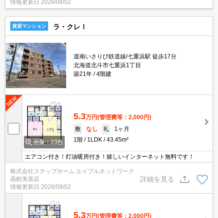
情報更新日
2026/08/02
ラ・クレⅠ
賃貸マンション
道南いさりび鉄道線/七重浜駅 徒歩17分
北海道北斗市七重浜1丁目
築21年
4階建
5.3
万円
(管理費等：2,000円)
敷
なし
礼
1ヶ月
1階
1LDK
43.45m²
画像：23枚
エアコン付き！灯油暖房付き！嬉しいインターネット無料です！
株式会社ステップホーム エイブルネットワーク
詳細を見る
函館美原店
情報更新日
2026/08/02
5.3
万円
(管理費等：2,000円)