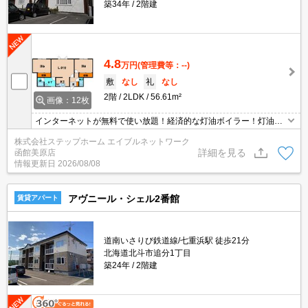
築34年
2階建
4.8
万円
(管理費等：--)
敷
なし
礼
なし
2階
2LDK
56.61m²
画像：12枚
インターネットが無料で使い放題！経済的な灯油ボイラー！灯油暖
房付き！
株式会社ステップホーム エイブルネットワーク
詳細を見る
函館美原店
情報更新日
2026/08/08
アヴニール・シェル2番館
賃貸アパート
道南いさりび鉄道線/七重浜駅 徒歩21分
北海道北斗市追分1丁目
築24年
2階建