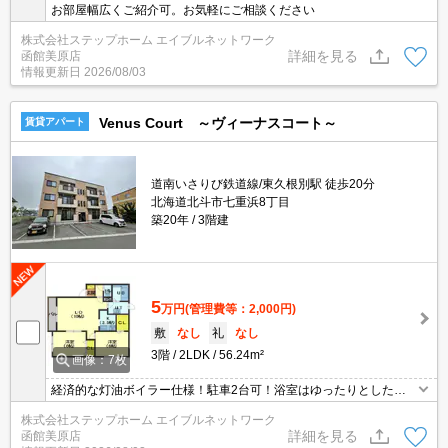
お部屋幅広くご紹介可。お気軽にご相談ください
株式会社ステップホーム エイブルネットワーク
詳細を見る
函館美原店
情報更新日
2026/08/03
Venus Court ～ヴィーナスコート～
賃貸アパート
道南いさりび鉄道線/東久根別駅 徒歩20分
北海道北斗市七重浜8丁目
築20年
3階建
5
万円
(管理費等：2,000円)
敷
なし
礼
なし
3階
2LDK
56.24m²
画像：7枚
経済的な灯油ボイラー仕様！駐車2台可！浴室はゆったりとした一
坪タイプです！
株式会社ステップホーム エイブルネットワーク
詳細を見る
函館美原店