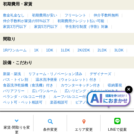
初期費用・家賃
敷金礼金なし
初期費用が安い
フリーレント
仲介手数料無料
仲介手数料が家賃の55%以下
初期費用クレジット払い可能
家賃3万円以下
家賃5万円以下
学生割引制度（学割）対象
間取り
1R/ワンルーム
1K
1DK
1LDK
2K/2DK
2LDK
3LDK
設備・こだわり
新築・築浅
リフォーム・リノベーション済み
デザイナーズ
バス・トイレ別
温水洗浄便座（ウォシュレット）付き
食器洗浄乾燥機（食洗機）付き
カウンターキッチン付き
収納重視
バリアフリー
広いワンルーム
広いリビング・ダイニングがある
ベランダ・バルコニー付き
ルーフバルコニー付き
屋上付き
ペット可・ペット相談可
楽器相談可
ピアノ相談可
DIY可
もっと見る
家賃·間取りを変
北斗市の賃貸物件を建物種別に絞って探す
条件変更
エリア変更
LINEで提案
更