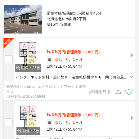
函館本線/新函館北斗駅 徒歩45分
北海道北斗市向野2丁目
築15年
2階建
5.05
万円
(管理費等：1,800円)
敷
なし
礼
1ヶ月
1階
2LDK
55.84m²
画像：35枚
インターネット無料・追い焚き・浴室乾燥機付き★ 同じお部屋が
いくつも出てきて探すのが大変。。そんな時は「窓口を一つにし
株式会社dorumari エイブルネットワーク函館富
て」エイブルNW函館富岡店へお任せください！どのお部屋でもご
詳細を見る
岡店
紹介、ご案内させていただきます
情報更新日
2026/08/04
5.05
万円
(管理費等：1,800円)
敷
なし
礼
1ヶ月
1階
2LDK
55.84m²
画像：6枚