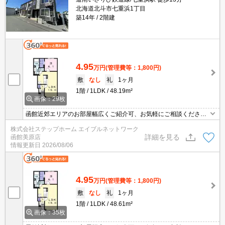
北海道北斗市七重浜1丁目
築14年
2階建
4.95
万円
(管理費等：1,800円)
敷
なし
礼
1ヶ月
1階
1LDK
48.19m²
画像：29枚
函館近郊エリアのお部屋幅広くご紹介可、お気軽にご相談くださ
い。
株式会社ステップホーム エイブルネットワーク
詳細を見る
函館美原店
情報更新日
2026/08/06
4.95
万円
(管理費等：1,800円)
敷
なし
礼
1ヶ月
1階
1LDK
48.61m²
画像：35枚