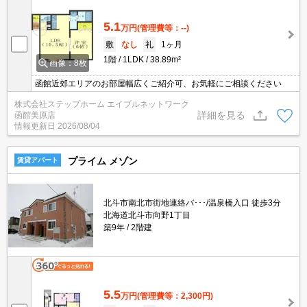
5.1
万円
(管理費等：--)
敷
なし
礼
1ヶ月
1階
1LDK
38.89m²
画像：8枚
函館近郊エリアのお部屋幅広くご紹介可、お気軽にご相談ください
株式会社ステップホーム エイブルネットワーク
詳細を見る
函館美原店
情報更新日
2026/08/04
プライム メゾン
賃貸アパート
北斗市南北市街地連絡バ･･･/温泉橋入口 徒歩3分
北海道北斗市向野1丁目
築9年
2階建
5.5
万円
(管理費等：2,300円)