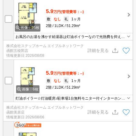
5.9
万円
(管理費等：--)
敷
なし
礼
1ヶ月
2階
1LDK
51.29m²
画像：35枚
お風呂のお湯を沸かす給湯器は灯油ボイラーなので光熱費を抑えら
れて経済的です☆モニター付きインターホンなので来訪者を確認で
株式会社ステップホーム エイブルネットワーク
きて安心。灯油暖房付き。
詳細を見る
函館五稜郭店
情報更新日
2026/08/08
5.9
万円
(管理費等：--)
敷
なし
礼
1ヶ月
2階
1LDK
51.29m²
画像：6枚
灯油ボイラー☆灯油暖房♪駐車場1台無料モニター付インターホン有
ベランダ
株式会社ステップホーム エイブルネットワーク
詳細を見る
函館美原店
情報更新日
2026/08/06