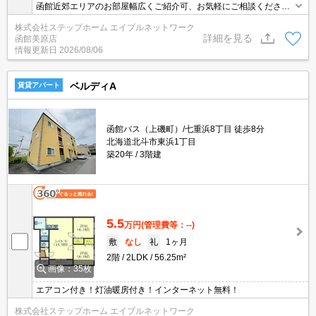
函館近郊エリアのお部屋幅広くご紹介可、お気軽にご相談くださ
い。
株式会社ステップホーム エイブルネットワーク
詳細を見る
函館美原店
情報更新日
2026/08/06
ベルディA
賃貸アパート
函館バス（上磯町）/七重浜8丁目 徒歩8分
北海道北斗市東浜1丁目
築20年
3階建
5.5
万円
(管理費等：--)
敷
なし
礼
1ヶ月
2階
2LDK
56.25m²
画像：35枚
エアコン付き！灯油暖房付き！インターネット無料！
株式会社ステップホーム エイブルネットワーク