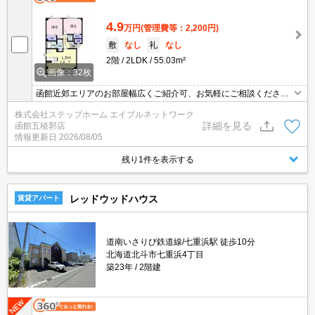
4.9
万円
(管理費等：2,200円)
敷
なし
礼
なし
2階
2LDK
55.03m²
画像：32枚
函館近郊エリアのお部屋幅広くご紹介可、お気軽にご相談くださ
い モニター付きインターホンなので来訪者を確認できて安心★洗
株式会社ステップホーム エイブルネットワーク
面台が独立しており、歯磨きや洗顔など、大変使いやすい間取りと
詳細を見る
函館五稜郭店
なっております！
情報更新日
2026/08/05
残り1件を表示する
レッドウッドハウス
賃貸アパート
道南いさりび鉄道線/七重浜駅 徒歩10分
北海道北斗市七重浜4丁目
築23年
2階建