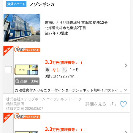
メゾンギンガ
賃貸アパート
道南いさりび鉄道線/七重浜駅 徒歩12分
北海道北斗市七重浜2丁目
築27年
3階建
3.3
万円
(管理費等：--)
敷
なし
礼
1ヶ月
3階
1R
22.77m²
画像：33枚
灯油暖房付き♡モニター付インターホン☆ネット無料！バストイレ
別！！駐車場1台無料☆
株式会社ステップホーム エイブルネットワーク
詳細を見る
函館美原店
情報更新日
2026/08/07
3.3
万円
(管理費等：--)