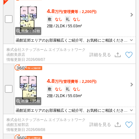
4.8
万円
(管理費等：2,200円)
敷
なし
礼
なし
2階
2LDK
55.03m²
画像：32枚
函館近郊エリアのお部屋幅広くご紹介可、お気軽にご相談ください
モニター付きインターホンなので来訪者を確認できて安心☆灯油暖
株式会社ステップホーム エイブルネットワーク
房付なので冬は暖かく過ごせそうですね!!バルコニー付き
詳細を見る
函館美原店
情報更新日
2026/08/07
4.8
万円
(管理費等：2,200円)
敷
なし
礼
なし
2階
2LDK
55.03m²
画像：35枚
函館近郊エリアのお部屋幅広くご紹介可、お気軽にご相談くださ
い モニター付きインターホンなので来訪者を確認できて安心★洗
株式会社ステップホーム エイブルネットワーク
面台が独立しており、歯磨きや洗顔など、大変使いやすい間取りと
詳細を見る
函館五稜郭店
なっております！
情報更新日
2026/08/08