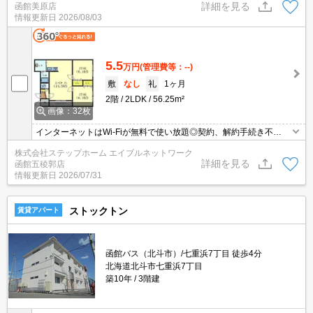
詳細を見る
函館美原店
情報更新日
2026/08/03
5.5
万円
(管理費等：--)
敷
なし
礼
1ヶ月
2階
2LDK
56.25m²
画像：32枚
インターネットはWi-Fiが無料で使い放題◎契約、解約手続き不
要！！最近は必須条件にする方も多いエアコン付きで暑い日も快適
株式会社ステップホーム エイブルネットワーク
☆彡大切な家族の一員、ペットと暮らせるお部屋です（犬or猫1匹
詳細を見る
函館五稜郭店
可）。
情報更新日
2026/07/31
ストックトン
賃貸アパート
函館バス（北斗市）/七重浜7丁目 徒歩4分
北海道北斗市七重浜7丁目
築10年
3階建