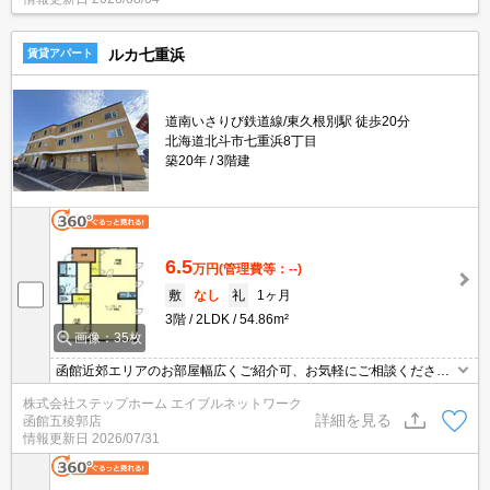
ルカ七重浜
賃貸アパート
道南いさりび鉄道線/東久根別駅 徒歩20分
北海道北斗市七重浜8丁目
築20年
3階建
6.5
万円
(管理費等：--)
敷
なし
礼
1ヶ月
3階
2LDK
54.86m²
画像：35枚
函館近郊エリアのお部屋幅広くご紹介可、お気軽にご相談くださ
い エアコン付きで暑い日も快適に過ごすことができますよ★イン
株式会社ステップホーム エイブルネットワーク
ターネット無料！スーパー・コンビニ徒歩圏内でお買い物便利な立
詳細を見る
函館五稜郭店
地です♪
情報更新日
2026/07/31