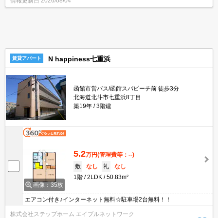
情報更新日
2026/08/04
N happiness七重浜
賃貸アパート
函館市営バス/函館スパビーチ前 徒歩3分
北海道北斗市七重浜8丁目
築19年
3階建
5.2
万円
(管理費等：--)
敷
なし
礼
なし
1階
2LDK
50.83m²
画像：35枚
エアコン付き♪インターネット無料☆駐車場2台無料！！
株式会社ステップホーム エイブルネットワーク