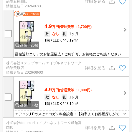
詳細を見る
函館五稜郭店
情報更新日
2026/07/31
4.9
万円
(管理費等：1,700円)
敷
なし
礼
1ヶ月
1階
1LDK
48.19m²
画像：26枚
函館近郊エリアのお部屋幅広くご紹介可、お気軽にご相談ください
株式会社ステップホーム エイブルネットワーク
詳細を見る
函館美原店
情報更新日
2026/08/03
4.9
万円
(管理費等：1,800円)
敷
なし
礼
1ヶ月
1階
1LDK
48.19m²
画像：35枚
エアコン,LPガスはエコガス料金設定！【効率よくお部屋探しができ
るお店】同じお部屋がいくつも出てきて探すのが大変。。そんな時
株式会社dorumari エイブルネットワーク函館富
は「窓口を一つにして」エイブルNW函館富岡店へお任せくださ
詳細を見る
岡店
い！どのお部屋でもご紹介、ご案内させていただきます。