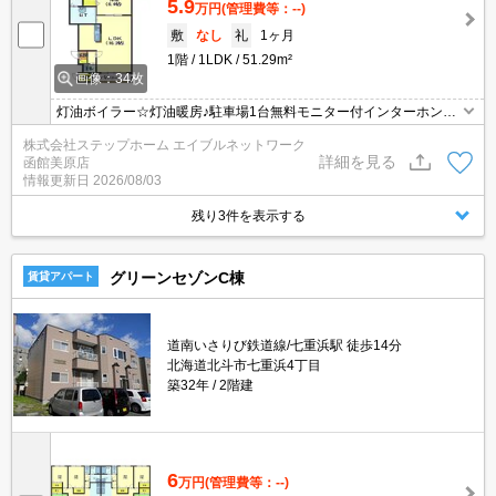
5.9
万円
(管理費等：--)
敷
なし
礼
1ヶ月
1階
1LDK
51.29m²
画像：34枚
灯油ボイラー☆灯油暖房♪駐車場1台無料モニター付インターホン有
ベランダ
株式会社ステップホーム エイブルネットワーク
詳細を見る
函館美原店
情報更新日
2026/08/03
残り3件を表示する
グリーンセゾンC棟
賃貸アパート
道南いさりび鉄道線/七重浜駅 徒歩14分
北海道北斗市七重浜4丁目
築32年
2階建
6
万円
(管理費等：--)