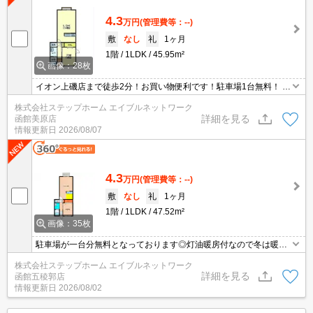
4.3
万円
(管理費等：--)
敷
なし
礼
1ヶ月
1階
1LDK
45.95m²
画像：28枚
イオン上磯店まで徒歩2分！お買い物便利です！駐車場1台無料！ 灯
油暖房付きで寒い秋冬春もポッカポカ！あると嬉しい温水洗浄便座
株式会社ステップホーム エイブルネットワーク
付き！
詳細を見る
函館美原店
情報更新日
2026/08/07
4.3
万円
(管理費等：--)
敷
なし
礼
1ヶ月
1階
1LDK
47.52m²
画像：35枚
駐車場が一台分無料となっております◎灯油暖房付なので冬は暖か
く過ごせそうですね♪
株式会社ステップホーム エイブルネットワーク
詳細を見る
函館五稜郭店
情報更新日
2026/08/02