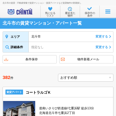
北斗市の賃貸・不動産情報で賃貸マンション・賃貸アパートなど賃貸物件の部屋探し
お部屋を探す
気になる
最近見た
保存中の
リスト
物件
条件
沿線・駅から
北斗市の賃貸マンション・アパート一覧
住所から
家賃相場から
北斗市
変更する
エリア
通勤通学時間から
詳細条件
指定なし
変更する
物件特集から
条件保存
物件新着メール
不動産会社から
TOP
382
件
コートラルゴＫ
賃貸アパート
道南いさりび鉄道線/七重浜駅 徒歩13分
北海道北斗市七重浜2丁目