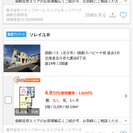
函館近郊エリアのお部屋幅広くご紹介可、お気軽にご相談くださ
い インターネット無料☆お風呂は追い焚き機能・浴室乾燥機付き
株式会社ステップホーム エイブルネットワーク
となっております♪モニター付きインターホンなので来訪者を確認で
詳細を見る
函館五稜郭店
きて安心◎
情報更新日
2026/08/05
ソレイユⅢ
賃貸アパート
函館バス（北斗市）/函館スパビーチ前 徒歩1分
北海道北斗市七重浜8丁目
築14年
2階建
4.9
万円
(管理費等：1,800円)
敷
なし
礼
1ヶ月
1階
1LDK
48.19m²
画像：35枚
函館近郊エリアのお部屋幅広くご紹介可、お気軽にご相談くださ
い 経済的なエコガス料金設定★エアコン付き！ウォークインクロ
株式会社ステップホーム エイブルネットワーク
ーゼットにはお洋服もたくさん収納できますよ♪