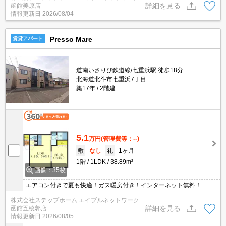
詳細を見る
函館美原店
情報更新日
2026/08/04
Presso Mare
賃貸アパート
道南いさりび鉄道線/七重浜駅 徒歩18分
北海道北斗市七重浜7丁目
築17年
2階建
5.1
万円
(管理費等：--)
敷
なし
礼
1ヶ月
1階
1LDK
38.89m²
画像：35枚
エアコン付きで夏も快適！ガス暖房付き！インターネット無料！
株式会社ステップホーム エイブルネットワーク
詳細を見る
函館五稜郭店
情報更新日
2026/08/05