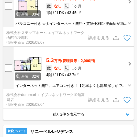
敷
なし
礼
1ヶ月
1階
1LDK
43.45m²
画像：33枚
バルコニー付き ☆彡インターネット無料・買物便利◎ 洗面所が独立
しており、使いやすい間取りになってます。灯油暖房付き。
株式会社ステップホーム エイブルネットワーク
詳細を見る
函館五稜郭店
情報更新日
2026/08/07
5.3
万円
(管理費等：2,000円)
敷
なし
礼
1ヶ月
4階
1LDK
43.7m²
画像：32枚
インターネット無料、エアコン付き！【効率よくお部屋探しができ
るお店】同じお部屋がいくつも出てきて探すのが大変。。そんな時
株式会社dorumari エイブルネットワーク函館富
は「窓口を一つにして」エイブルNW函館富岡店へお任せくださ
詳細を見る
岡店
い！どのお部屋でもご紹介、ご案内させていただきます。
情報更新日
2026/08/04
残り2件を表示する
サニーベルレジデンス
賃貸アパート