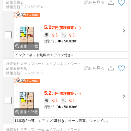
詳細を見る
函館美原店
情報更新日
2026/08/04
5.2
万円
(管理費等：--)
敷
なし
礼
なし
2階
2LDK
50.02m²
画像：35枚
インターネット無料☆エアコン付き♪
株式会社ステップホーム エイブルネットワーク
詳細を見る
函館五稜郭店
情報更新日
2026/08/08
5.2
万円
(管理費等：--)
敷
なし
礼
なし
2階
2LDK
50.83m²
画像：35枚
駐車場2台可。エアコン1基付き。オール洋室。シャンドレ。
株式会社ステップホーム エイブルネットワーク