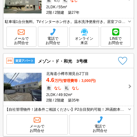
敷
6万
礼
なし
2LDK
55m²
2階
2階建 築27年
駐車場1台分無料。TVインターホン付き。温水洗浄便座付き。居室フロー
リング。灯油FF。シャンドレ。光ファイバー対応。クローゼット付。仲介
手数料家賃の0.55ヵ月分。初期費用クレジット払い可能。
メールで
電話で
オンライン
LINEで
お問合せ
お問合せ
来店
お問合せ
メゾン・ド・和光 3号棟
PR
賃貸アパート
北海道小樽市潮見台2丁目
4.6
万円
(管理費等：3,000円)
敷
なし
礼
なし
2LDK
49.92m²
2階
2階建 築35年
【自社管理物件！諸条件ご相談ください】P2台目契約可能！JR函館本線
「南小樽」駅より徒歩19分 ペット相談可☆
メールで
電話で
お問合せ
お問合せ