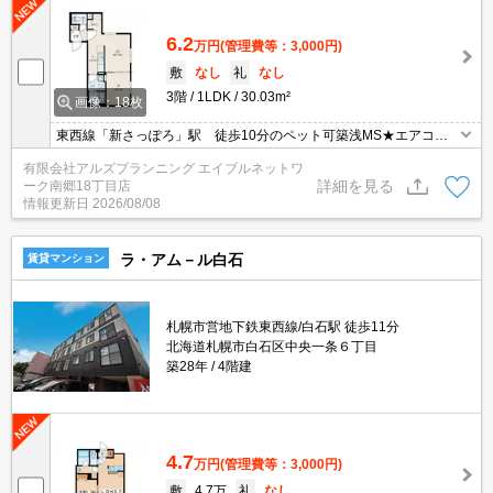
6.2
万円
(管理費等：3,000円)
敷
なし
礼
なし
3階
1LDK
30.03m²
画像：18枚
東西線「新さっぽろ」駅 徒歩10分のペット可築浅MS★エアコン
付きで暑い夏も快適です♪宅配ボックス完備★
有限会社アルズプランニング エイブルネットワ
詳細を見る
ーク南郷18丁目店
情報更新日
2026/08/08
ラ・アム－ル白石
賃貸マンション
札幌市営地下鉄東西線/白石駅 徒歩11分
北海道札幌市白石区中央一条６丁目
築28年
4階建
4.7
万円
(管理費等：3,000円)
敷
4.7万
礼
なし