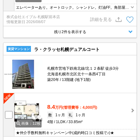
エレベーターあり。オートロック。シャンドレ。灯油FF。角部屋。
バス・トイレ別。仲介手数料家賃の0.55ヵ月分。
株式会社エイブル 札幌駅前本店
詳細を見る
情報更新日
2026/08/07
残り2件を表示する
ラ・クラッセ札幌デュアルコート
賃貸マンション
札幌市営地下鉄南北線/北１２条駅 徒歩3分
北海道札幌市北区北十一条西4丁目
築20年
13階建 (地下1階)
8.4
万円
(管理費等：4,000円)
敷
1ヶ月
礼
1ヶ月
4階
1LDK
33.85m²
画像：12枚
★仲介手数料無料キャンペーン中(成約時口コミ投稿で♪)★