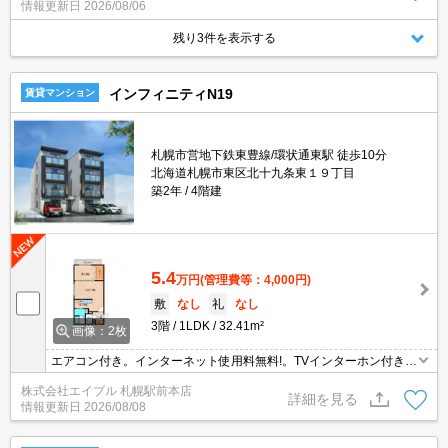
情報更新日
2026/08/06
残り3件を表示する
インフィニティN19
賃貸マンション
札幌市営地下鉄東豊線/環状通東駅 徒歩10分
北海道札幌市東区北十九条東１９丁目
築2年
4階建
5.4
万円
(管理費等：4,000円)
敷
なし
礼
なし
3階
1LDK
32.41m²
画像：2枚
エアコン付き。インターネット使用料無料!。TVインターホン付き。
システムキッチン。宅配ボックスあり。オートロック。敷金・礼金
株式会社エイブル 札幌駅前本店
なし。シャンドレ。駐輪場有。仲介手数料家賃の0.55ヵ月分。
詳細を見る
情報更新日
2026/08/08