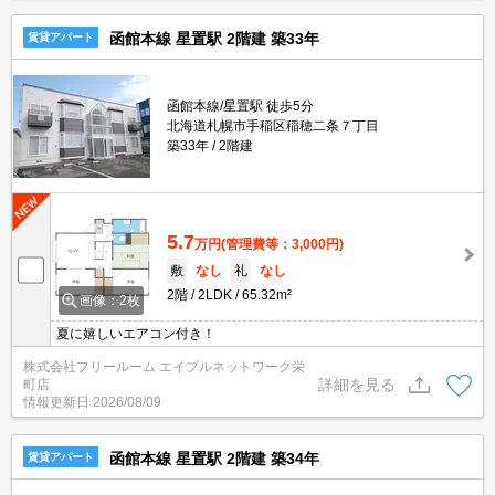
函館本線 星置駅 2階建 築33年
賃貸アパート
函館本線/星置駅 徒歩5分
北海道札幌市手稲区稲穂二条７丁目
築33年
2階建
5.7
万円
(管理費等：3,000円)
敷
なし
礼
なし
2階
2LDK
65.32m²
画像：2枚
夏に嬉しいエアコン付き！
株式会社フリールーム エイブルネットワーク栄
詳細を見る
町店
情報更新日
2026/08/09
函館本線 星置駅 2階建 築34年
賃貸アパート