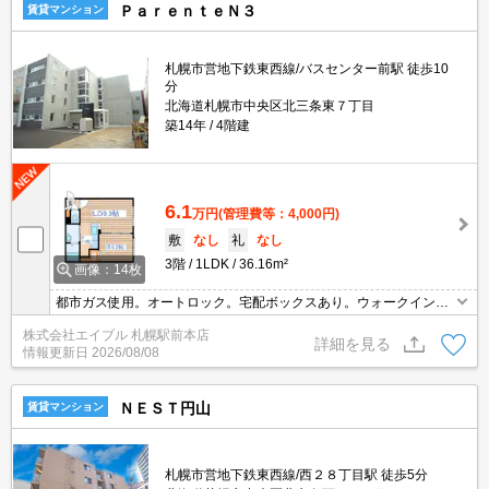
ＰａｒｅｎｔｅＮ３
賃貸マンション
札幌市営地下鉄東西線/バスセンター前駅 徒歩10
分
北海道札幌市中央区北三条東７丁目
築14年
4階建
6.1
万円
(管理費等：4,000円)
敷
なし
礼
なし
3階
1LDK
36.16m²
画像：14枚
都市ガス使用。オートロック。宅配ボックスあり。ウォークインク
ローゼット付き。駐輪場有。防犯カメラ。駅まで徒歩10分圏内!。シ
株式会社エイブル 札幌駅前本店
ャワー付トイレ。要火災保険。エアコン付き。TVインターホン付
詳細を見る
情報更新日
2026/08/08
き。
ＮＥＳＴ円山
賃貸マンション
札幌市営地下鉄東西線/西２８丁目駅 徒歩5分