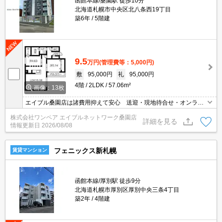
函館本線/桑園駅 徒歩10分
北海道札幌市中央区北八条西19丁目
築6年
5階建
9.5
万円
(管理費等：5,000円)
敷
95,000円
礼
95,000円
4階
2LDK
57.06m²
画像：13枚
エイブル桑園店は諸費用抑えて安心 送迎・現地待合せ・オンライ
ン対応 個室相談 当店未掲載物件もご紹介
株式会社ワンペア エイブルネットワーク桑園店
詳細を見る
情報更新日
2026/08/08
フェニックス新札幌
賃貸マンション
函館本線/厚別駅 徒歩9分
北海道札幌市厚別区厚別中央三条4丁目
築2年
4階建