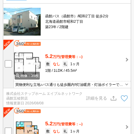
函館バス（函館市）/昭和2丁目 徒歩2分
北海道函館市昭和2丁目
築23年
2階建
5.2
万円
(管理費等：--)
敷
なし
礼
1ヶ月
1階
1LDK
45.5m²
画像：35枚
買物便利な立地♪バス通りも徒歩圏内!!灯油暖房・灯油ボイラーで毎
月の光熱費を抑えられます☆インターネット無料・システムキッチ
株式会社ステップホーム エイブルネットワーク
ンなど設備充実◎
詳細を見る
函館五稜郭店
情報更新日
2026/08/08
5.2
万円
(管理費等：--)
敷
なし
礼
1ヶ月