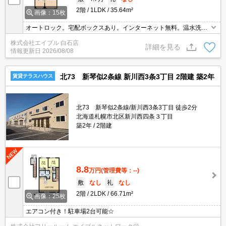
2階
1LDK
35.64m²
画像：15枚
オートロック。宅配ボックスあり。インターネット無料。温水洗浄
便座付き。エアコン付き。ペット応相談。シャワー付トイレ。シャ
株式会社エイブル 白石店
ワー付独立洗面台。駐輪場有。防犯カメラ。仲介手数料家賃の0.55
詳細を見る
情報更新日
2026/08/08
ヵ月分。
北73 新琴似2条線 新川西3条3丁目 2階建 築2年
賃貸テラスハウス
北73 新琴似2条線/新川西3条3丁目 徒歩2分
北海道札幌市北区新川西四条３丁目
築2年
2階建
8.8
万円
(管理費等：--)
敷
なし
礼
なし
2階
2LDK
66.71m²
画像：25枚
エアコン付き！駐車場2台可能☆