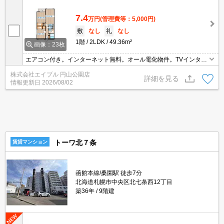
7.4
万円
(管理費等：5,000円)
敷
なし
礼
なし
1階
2LDK
49.36m²
画像：23枚
エアコン付き。インターネット無料。オール電化物件。TVインター
ホン付き。管理人日勤。システムキッチン。IH調理器付き。駐輪場
株式会社エイブル 円山公園店
有。暖房機付き。バス・トイレ別。初期費用クレジット払い可能。
詳細を見る
情報更新日
2026/08/02
要火災保険。
トーワ北７条
賃貸マンション
函館本線/桑園駅 徒歩7分
北海道札幌市中央区北七条西12丁目
築36年
9階建