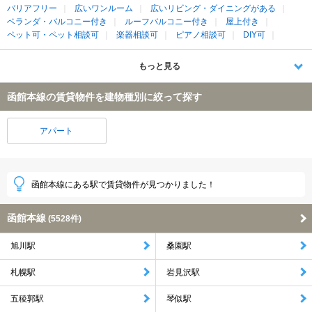
バリアフリー
広いワンルーム
広いリビング・ダイニングがある
ベランダ・バルコニー付き
ルーフバルコニー付き
屋上付き
ペット可・ペット相談可
楽器相談可
ピアノ相談可
DIY可
もっと見る
函館本線の賃貸物件を建物種別に絞って探す
アパート
函館本線にある駅で賃貸物件が見つかりました！
函館本線
(5528件)
旭川駅
桑園駅
札幌駅
岩見沢駅
五稜郭駅
琴似駅