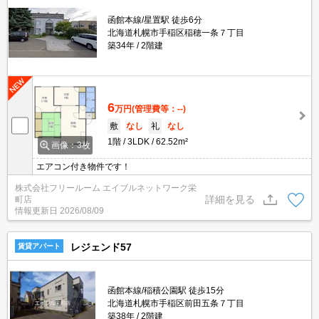
函館本線/星置駅 徒歩6分
北海道札幌市手稲区稲穂一条７丁目
築34年
2階建
6
万円
(管理費等：--)
敷
なし
礼
なし
1階
3LDK
62.52m²
画像：3枚
エアコン付き物件です！
株式会社フリールーム エイブルネットワーク栄
詳細を見る
町店
情報更新日
2026/08/09
レジェンド57
賃貸アパート
函館本線/稲積公園駅 徒歩15分
北海道札幌市手稲区前田五条７丁目
築38年
2階建