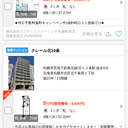
敷
2ヶ月
礼
なし
6階
1R
37.27m²
画像：5枚
★仲介手数料無料キャンペーン中(成約時口コミ投稿で♪)★
株式会社リブマックスリーシング 札幌駅前店
詳細を見る
情報更新日
2026/08/09
クレール北10条
賃貸マンション
札幌市営地下鉄南北線/北１２条駅 徒歩5分
北海道札幌市北区北十条西１丁目
築22年
11階建
5
万円
(管理費等：4,000円)
敷
1ヶ月
礼
なし
4階
1K
31.32m²
画像：25枚
当店はお客様のお部屋探しを全力でサポートします！「初期費用を