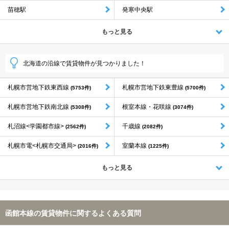
苗穂駅
発寒中央駅
もっと見る
北海道の沿線で賃貸物件が見つかりました！
札幌市営地下鉄東西線
札幌市営地下鉄東豊線
(5753件)
(5700件)
札幌市営地下鉄南北線
根室本線・花咲線
(5308件)
(3074件)
札沼線<学園都市線>
千歳線
(2562件)
(2082件)
札幌市電<札幌市交通局>
室蘭本線
(2016件)
(1225件)
もっと見る
函館本線の賃貸物件に関するよくある質問