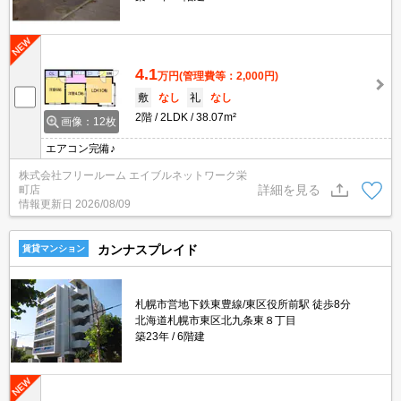
4.1
万円
(管理費等：2,000円)
敷
なし
礼
なし
2階
2LDK
38.07m²
画像：12枚
エアコン完備♪
株式会社フリールーム エイブルネットワーク栄
詳細を見る
町店
情報更新日
2026/08/09
カンナスプレイド
賃貸マンション
札幌市営地下鉄東豊線/東区役所前駅 徒歩8分
北海道札幌市東区北九条東８丁目
築23年
6階建