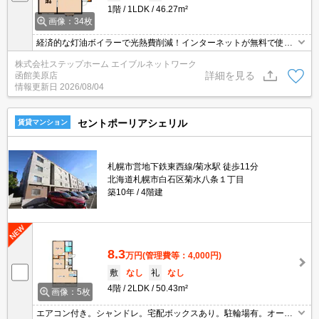
1階
1LDK
46.27m²
画像：34枚
経済的な灯油ボイラーで光熱費削減！インターネットが無料で使い
放題！昭和タウンプラザ徒歩圏内で買い物便利です！
株式会社ステップホーム エイブルネットワーク
詳細を見る
函館美原店
情報更新日
2026/08/04
セントポーリアシェリル
賃貸マンション
札幌市営地下鉄東西線/菊水駅 徒歩11分
北海道札幌市白石区菊水八条１丁目
築10年
4階建
8.3
万円
(管理費等：4,000円)
敷
なし
礼
なし
4階
2LDK
50.43m²
画像：5枚
エアコン付き。シャンドレ。宅配ボックスあり。駐輪場有。オート