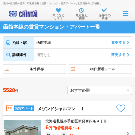
函館本線沿線の賃貸・不動産情報で賃貸マンション・賃貸アパートなど賃貸物件の部屋探し
お部屋を探す
気になる
最近見た
保存中の
リスト
物件
条件
沿線・駅から
函館本線の賃貸マンション・アパート一覧
住所から
家賃相場から
函館本線
変更する
沿線・駅
通勤通学時間から
詳細条件
指定なし
変更する
物件特集から
条件保存
物件新着メール
不動産会社から
TOP
5528
件
メゾンドシャルマン Ⅱ
PR
賃貸アパート
北海道札幌市手稲区新発寒四条４丁目
6
万円
(管理費等：--)