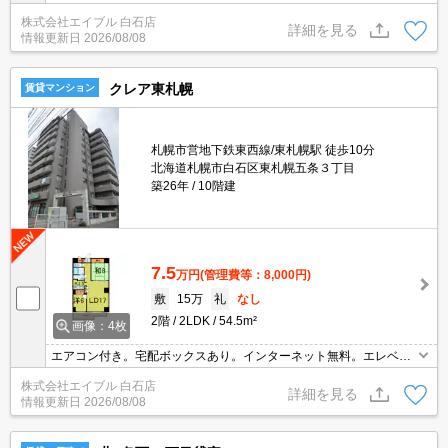
ロック。角部屋。インターネット無料。TVインターホン付き。シュ
株式会社エイブル 白石店
ーズボックス付き。トランクルームあり。仲介手数料家賃の0.55ヵ
詳細を見る
情報更新日
2026/08/08
月分。
クレア東札幌
賃貸マンション
札幌市営地下鉄東西線/東札幌駅 徒歩10分
北海道札幌市白石区東札幌五条３丁目
築26年
10階建
7.5
万円
(管理費等：8,000円)
敷
15万
礼
なし
2階
2LDK
54.5m²
画像：4枚
エアコン付き。宅配ボックスあり。インターネット無料。エレベー
ターあり。TVインターホン付き。シャワー付トイレ。シャワー付独
株式会社エイブル 白石店
立洗面台。バルコニー。ロードヒーティング。トランクルームあ
詳細を見る
情報更新日
2026/08/08
り。