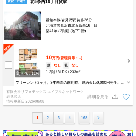
北5条西16丁目貸家
賃貸一戸建て
函館本線/岩見沢駅 徒歩26分
北海道岩見沢市北五条西16丁目
築41年
2階建 (地下1階)
10
万円
(管理費等：--)
敷
なし
礼
なし
1-2階
8LDK
233m²
画像：11枚
フリーレント2ヶ月。3年未満の解約時、違約金150,000円発生。ペ
ット可。フリーレント2ヶ月。エアコン付。
有限会社リフォテックス エイブルネットワーク
詳細を見る
岩見沢店
情報更新日
2026/08/08
1
2
3
4
168
…