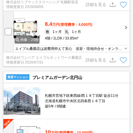
株式会社リブマックスリーシング 札幌駅前店
詳細を見る
情報更新日
2026/08/09
8.4
万円
(管理費等：4,000円)
敷
1ヶ月
礼
1ヶ月
4階
1LDK
33.85m²
画像：24枚
エイブル桑園店は諸費用抑えて安心 送迎・現地待合せ・オンライ
ン対応 個室相談 当店未掲載物件もご紹介
株式会社ワンペア エイブルネットワーク桑園店
詳細を見る
情報更新日
2026/07/31
プレミアムガーデン北円山
賃貸マンション
札幌市営地下鉄東西線/西１８丁目駅 徒歩11分
北海道札幌市中央区北四条西１８丁目
築5年
8階建
10
万円
(管理費等：10,000円)