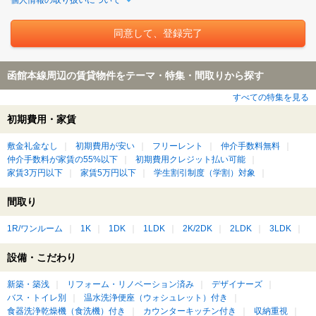
個人情報の取り扱いについて
函館本線周辺の賃貸物件をテーマ・特集・間取りから探す
すべての特集を見る
初期費用・家賃
敷金礼金なし
初期費用が安い
フリーレント
仲介手数料無料
仲介手数料が家賃の55%以下
初期費用クレジット払い可能
家賃3万円以下
家賃5万円以下
学生割引制度（学割）対象
間取り
1R/ワンルーム
1K
1DK
1LDK
2K/2DK
2LDK
3LDK
設備・こだわり
新築・築浅
リフォーム・リノベーション済み
デザイナーズ
バス・トイレ別
温水洗浄便座（ウォシュレット）付き
食器洗浄乾燥機（食洗機）付き
カウンターキッチン付き
収納重視