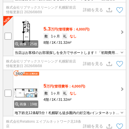
安くしたい」「契約について相談したい」「見学や契約をオンライ
株式会社リブマックスリーシング 札幌駅前店
ンで行いたい」等、何でもご相談下さい。満足出来るまでとことん
詳細を見る
情報更新日
2026/08/09
お付き合い致します。
5.3
万円
(管理費等：4,000円)
敷
1ヶ月
礼
なし
8階
1K
31.32m²
画像：25枚
当店はお客様のお部屋探しを全力でサポートします！「初期費用を
安くしたい」「契約について相談したい」「見学や契約をオンライ
株式会社リブマックスリーシング 札幌駅前店
ンで行いたい」等、何でもご相談下さい。満足出来るまでとことん
詳細を見る
情報更新日
2026/08/08
お付き合い致します。
5
万円
(管理費等：4,000円)
敷
1ヶ月
礼
なし
4階
1K
31.32m²
画像：19枚
地下鉄北12条駅5分！札幌駅も徒歩圏内の好立地♪インターネット無
料♪都市ガスで経済的♪オートロックでセキュリティー安心♪徒歩圏内
株式会社Relations エイブルネットワーク北18条
に商業施設があり利便性の良い物件です☆彡
詳細を見る
店