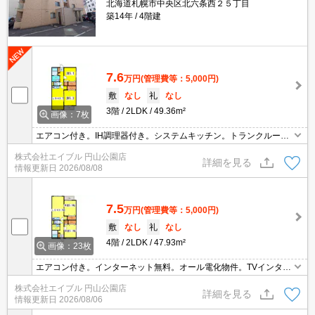
北海道札幌市中央区北六条西２５丁目
築14年
4階建
7.6
万円
(管理費等：5,000円)
敷
なし
礼
なし
3階
2LDK
49.36m²
画像：7枚
エアコン付き。IH調理器付き。システムキッチン。トランクルーム
あり。シューズボックス付き。インターネット無料。TVインターホ
株式会社エイブル 円山公園店
ン付き。バルコニー。敷金・礼金なし。仲介手数料家賃の0.55ヵ月
詳細を見る
情報更新日
2026/08/08
分。
7.5
万円
(管理費等：5,000円)
敷
なし
礼
なし
4階
2LDK
47.93m²
画像：23枚
エアコン付き。インターネット無料。オール電化物件。TVインター
ホン付き。室内に洗濯機置場あり。バス・トイレ別。IH調理器付
株式会社エイブル 円山公園店
き。シャンドレ。トランクルームあり。契約金（初期費用）クレジ
詳細を見る
情報更新日
2026/08/06
ット決済可。