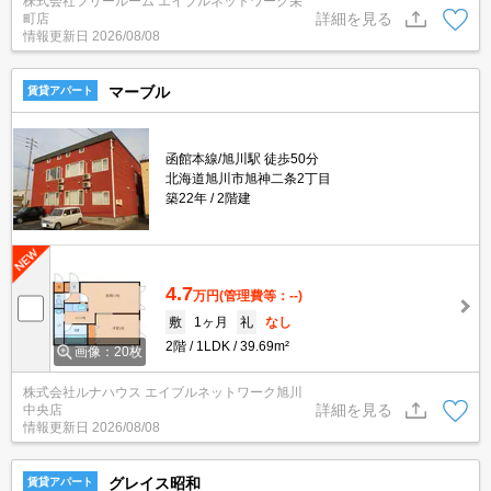
株式会社フリールーム エイブルネットワーク栄
詳細を見る
町店
情報更新日
2026/08/08
マーブル
賃貸アパート
函館本線/旭川駅 徒歩50分
北海道旭川市旭神二条2丁目
築22年
2階建
4.7
万円
(管理費等：--)
敷
1ヶ月
礼
なし
2階
1LDK
39.69m²
画像：20枚
株式会社ルナハウス エイブルネットワーク旭川
詳細を見る
中央店
情報更新日
2026/08/08
グレイス昭和
賃貸アパート