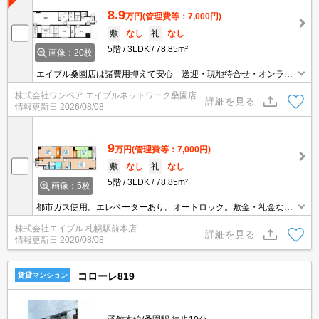
8.9
万円
(管理費等：7,000円)
敷
なし
礼
なし
5階
3LDK
78.85m²
画像：20枚
エイブル桑園店は諸費用抑えて安心 送迎・現地待合せ・オンライ
ン対応 個室相談 当店未掲載物件もご紹介
株式会社ワンペア エイブルネットワーク桑園店
詳細を見る
情報更新日
2026/08/08
9
万円
(管理費等：7,000円)
敷
なし
礼
なし
5階
3LDK
78.85m²
画像：5枚
都市ガス使用。エレベーターあり。オートロック。敷金・礼金な
し。TVインターホン付き。宅配ボックスあり。シャワー付トイレ。
株式会社エイブル 札幌駅前本店
インターネット使用料無料!。仲介手数料家賃の0.55ヵ月分。
詳細を見る
情報更新日
2026/08/08
コローレ819
賃貸マンション