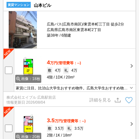
山本ビル
賃貸マンション
広島バス(広島市南区)/東雲本町三丁目 徒歩2分
広島県広島市南区東雲本町2丁目
築38年
6階建
4
万円
(管理費等：--)
敷
4万
礼
4万
4階
1DK
20m²
画像：18枚
家賃に注目。比治山大学生おすすめ物件。広島大学生おすすめ物
件。
株式会社エイブル 広島駅前店
詳細を見る
情報更新日
2026/08/04
3.5
万円
(管理費等：--)
敷
3.5万
礼
3.5万
2階
1K
18m²
画像：20枚