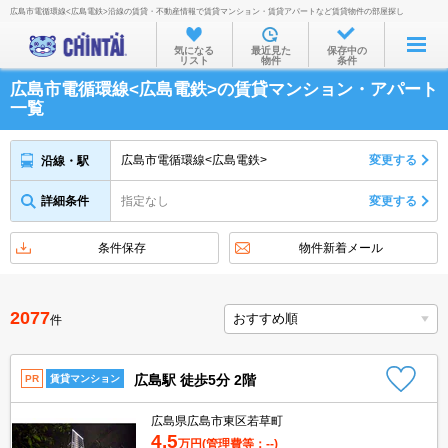
広島市電循環線<広島電鉄>沿線の賃貸・不動産情報で賃貸マンション・賃貸アパートなど賃貸物件の部屋探し
お部屋を探す
気になる
最近見た
保存中の
リスト
物件
条件
沿線・駅から
広島市電循環線<広島電鉄>の賃貸マンション・アパート
住所から
一覧
家賃相場から
広島市電循環線<広島電鉄>
変更する
沿線・駅
通勤通学時間から
詳細条件
指定なし
変更する
物件特集から
不動産会社から
条件保存
物件新着メール
TOP
2077
件
広島駅 徒歩5分 2階
PR
賃貸マンション
広島県広島市東区若草町
4.5
万円
(管理費等：--)