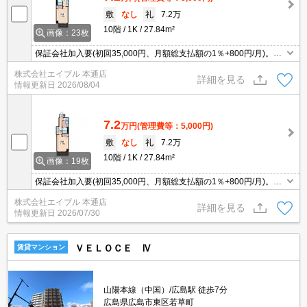
敷
なし
礼
7.2万
10階
1K
27.84m²
画像：23枚
保証会社加入要(初回35,000円、月額総支払額の1％+800円/月)。追
焚き機能付バス。宅配ボックスあり。エレベーターあり。角部屋。
株式会社エイブル 本通店
詳細を見る
情報更新日
2026/08/04
7.2
万円
(管理費等：5,000円)
敷
なし
礼
7.2万
10階
1K
27.84m²
画像：19枚
保証会社加入要(初回35,000円、月額総支払額の1％+800円/月)。イ
ンターネット無料。追焚き機能付バス。角部屋。
株式会社エイブル 本通店
詳細を見る
情報更新日
2026/07/30
ＶＥＬＯＣＥ Ⅳ
賃貸マンション
山陽本線（中国）/広島駅 徒歩7分
広島県広島市東区若草町