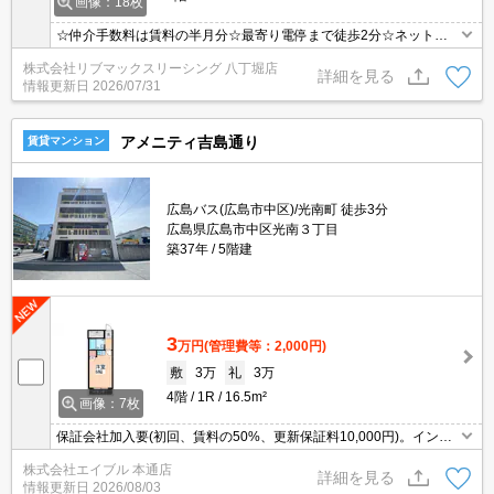
画像：18枚
☆仲介手数料は賃料の半月分☆最寄り電停まで徒歩2分☆ネット無
料☆都市ガスで光熱費を抑えられます☆オートロックで防犯面も安
株式会社リブマックスリーシング 八丁堀店
心☆近隣にスーパー・コンビニがあり住環境良好です☆彡
詳細を見る
情報更新日
2026/07/31
アメニティ吉島通り
賃貸マンション
広島バス(広島市中区)/光南町 徒歩3分
広島県広島市中区光南３丁目
築37年
5階建
3
万円
(管理費等：2,000円)
敷
3万
礼
3万
4階
1R
16.5m²
画像：7枚
保証会社加入要(初回、賃料の50%、更新保証料10,000円)。インタ
ーネット無料。ペット応相談。
株式会社エイブル 本通店
詳細を見る
情報更新日
2026/08/03