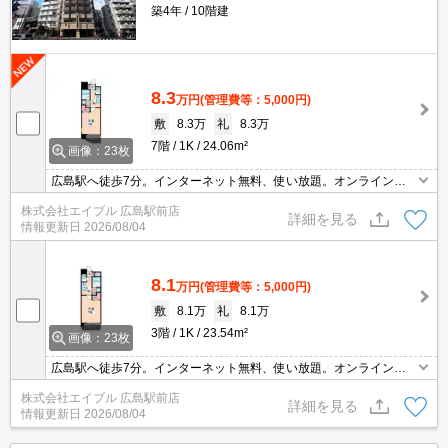
築4年
10階建
8.3
万円
(管理費等：5,000円)
敷
8.3万
礼
8.3万
7階
1K
24.06m²
画像：23枚
広島駅へ徒歩7分。インターネット無料、使い放題。オンライン対
応可。仲介手数料家賃の0.55ヵ月分。
株式会社エイブル 広島駅前店
詳細を見る
情報更新日
2026/08/04
8.1
万円
(管理費等：5,000円)
敷
8.1万
礼
8.1万
3階
1K
23.54m²
画像：23枚
広島駅へ徒歩7分。インターネット無料、使い放題。オンライン対
応可。
株式会社エイブル 広島駅前店
詳細を見る
情報更新日
2026/08/04