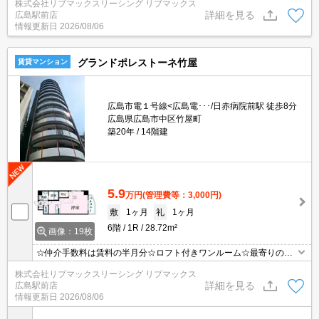
株式会社リブマックスリーシング リブマックス
焚き機能・浴室乾燥機など水回り設備充実♪モニタ付オートロック完
詳細を見る
広島駅前店
備でセキュリティーは安心♪近隣にスーパーやコンビニがあり住環境
情報更新日
2026/08/06
良好☆彡
グランドポレストーネ竹屋
賃貸マンション
広島市電１号線<広島電･･･/日赤病院前駅 徒歩8分
広島県広島市中区竹屋町
築20年
14階建
5.9
万円
(管理費等：3,000円)
敷
1ヶ月
礼
1ヶ月
6階
1R
28.72m²
画像：19枚
☆仲介手数料は賃料の半月分☆ロフト付きワンルーム☆最寄りの電
停まで徒歩７分☆ネット無料☆不在時にうれしい宅配ボックス☆オ
株式会社リブマックスリーシング リブマックス
ートロックで防犯面も安心☆近隣のスーパーやコンビニまで徒歩圏
詳細を見る
広島駅前店
内でお買い物らくらく☆彡
情報更新日
2026/08/06