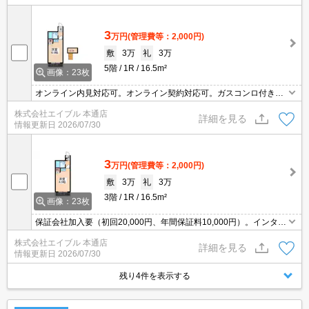
3
万円
(管理費等：2,000円)
敷
3万
礼
3万
5階
1R
16.5m²
画像：23枚
オンライン内見対応可。オンライン契約対応可。ガスコンロ付き。
インターネット無料。24時間営業のスーパーへ100m。
株式会社エイブル 本通店
詳細を見る
情報更新日
2026/07/30
3
万円
(管理費等：2,000円)
敷
3万
礼
3万
3階
1R
16.5m²
画像：23枚
保証会社加入要（初回20,000円、年間保証料10,000円）。インター
ネット無料。
株式会社エイブル 本通店
詳細を見る
情報更新日
2026/07/30
残り4件を表示する