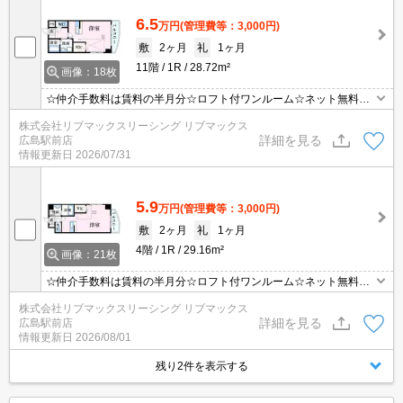
6.5
万円
(管理費等：3,000円)
敷
2ヶ月
礼
1ヶ月
11階
1R
28.72m²
画像：18枚
☆仲介手数料は賃料の半月分☆ロフト付ワンルーム☆ネット無料☆
最寄り電停まで徒歩7分☆オートロックで防犯面も安心☆近隣にス
株式会社リブマックスリーシング リブマックス
ーパー・コンビニがあり住環境良好です☆便利な宅配ボックスあり
詳細を見る
広島駅前店
☆彡
情報更新日
2026/07/31
5.9
万円
(管理費等：3,000円)
敷
2ヶ月
礼
1ヶ月
4階
1R
29.16m²
画像：21枚
☆仲介手数料は賃料の半月分☆ロフト付ワンルーム☆ネット無料☆
最寄り電停まで徒歩7分☆モニター付きオートロックで防犯面も安
株式会社リブマックスリーシング リブマックス
心☆近隣にスーパー・コンビニがあり住環境良好です☆宅配ボック
詳細を見る
広島駅前店
スあり☆彡
情報更新日
2026/08/01
残り2件を表示する