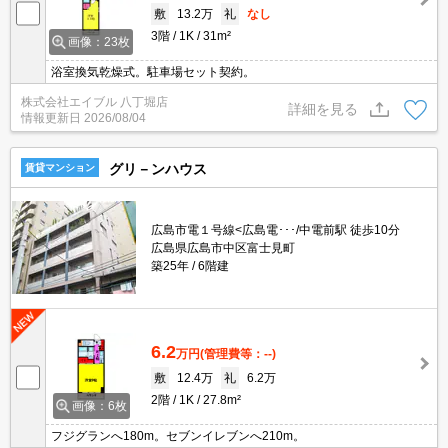
敷
13.2万
礼
なし
3階
1K
31m²
画像：23枚
浴室換気乾燥式。駐車場セット契約。
株式会社エイブル 八丁堀店
詳細を見る
情報更新日
2026/08/04
グリ－ンハウス
賃貸マンション
広島市電１号線<広島電･･･/中電前駅 徒歩10分
広島県広島市中区富士見町
築25年
6階建
6.2
万円
(管理費等：--)
敷
12.4万
礼
6.2万
2階
1K
27.8m²
画像：6枚
フジグランへ180m。セブンイレブンへ210m。