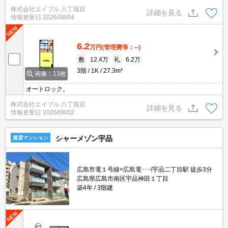
株式会社エイブル 八丁堀店
詳細を見る
情報更新日
2026/08/04
6.2
万円
(管理費等：--)
敷
12.4万
礼
6.2万
3階
1K
27.3m²
画像：13枚
オートロック。
株式会社エイブル 八丁堀店
詳細を見る
情報更新日
2026/08/02
シャーメゾン宇品
賃貸マンション
広島市電１号線<広島電･･･/宇品二丁目駅 徒歩3分
広島県広島市南区宇品神田１丁目
築4年
3階建