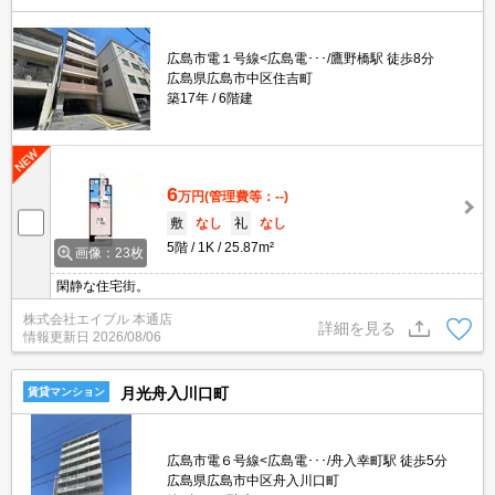
広島市電１号線<広島電･･･/鷹野橋駅 徒歩8分
広島県広島市中区住吉町
築17年
6階建
6
万円
(管理費等：--)
敷
なし
礼
なし
5階
1K
25.87m²
画像：23枚
閑静な住宅街。
株式会社エイブル 本通店
詳細を見る
情報更新日
2026/08/06
月光舟入川口町
賃貸マンション
広島市電６号線<広島電･･･/舟入幸町駅 徒歩5分
広島県広島市中区舟入川口町