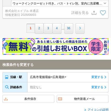
ウォークインクローゼット付き。バス・トイレ別。室内に洗濯機置
場あり。
株式会社エイブル 本通店
詳細を見る
情報更新日
2026/08/03
1
2
3
4
36
…
検索条件を変更する
広島市電循環線<広島電鉄>
変更する
沿線・駅
詳細条件
指定なし
変更する
条件保存
物件新着メール
アイコンの説明