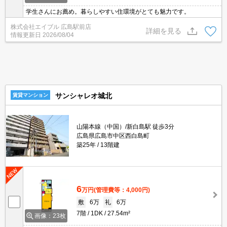
学生さんにお薦め。暮らしやすい住環境がとても魅力です。
株式会社エイブル 広島駅前店
詳細を見る
情報更新日
2026/08/04
サンシャレオ城北
賃貸マンション
山陽本線（中国）/新白島駅 徒歩3分
広島県広島市中区西白島町
築25年
13階建
6
万円
(管理費等：4,000円)
敷
6万
礼
6万
7階
1DK
27.54m²
画像：23枚