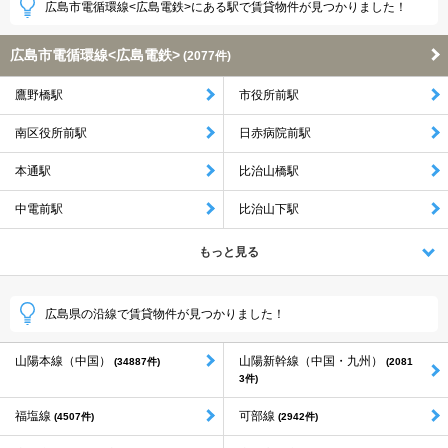
広島市電循環線<広島電鉄>にある駅で賃貸物件が見つかりました！
広島市電循環線<広島電鉄>
(2077件)
鷹野橋駅
市役所前駅
南区役所前駅
日赤病院前駅
本通駅
比治山橋駅
中電前駅
比治山下駅
もっと見る
広島県の沿線で賃貸物件が見つかりました！
山陽本線（中国）
山陽新幹線（中国・九州）
(34887件)
(2081
3件)
福塩線
可部線
(4507件)
(2942件)