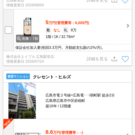
詳細を見る
広島駅前店
内でお買い物らくらく☆彡
情報更新日
2026/08/04
5
万円
(管理費等：6,000円)
敷
なし
礼
8万
1階
1K
32.78m²
画像：7枚
保証会社加入要(初回3.3万円、月額総支払額の2%/月)。
株式会社エイブル 広島駅前店
詳細を見る
情報更新日
2026/07/24
クレセント・ヒルズ
賃貸マンション
広島市電２号線<広島電･･･/胡町駅 徒歩2分
広島県広島市中区鉄砲町
築16年
12階建
8.6
万円
(管理費等：--)