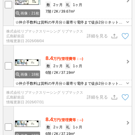
敷
2ヶ月
礼
1ヶ月
7階
2K
39.67m²
画像：21枚
☆仲介手数料は賃料の半月分☆最寄り電停まで徒歩2分☆ネット無
料☆都市ガスで光熱費を抑えられます☆2口システムキッチンや温
株式会社リブマックスリーシング リブマックス
水洗浄便座など室内設備そろってます☆近隣にスーパー・コンビニ
詳細を見る
広島駅前店
がありお買い物らくらく☆彡
情報更新日
2026/08/04
8.4
万円
(管理費等：--)
敷
2ヶ月
礼
1ヶ月
6階
2K
37.19m²
画像：18枚
☆仲介手数料は賃料の半月分☆最寄り電停まで徒歩2分☆ネット無
料☆都市ガスで光熱費を抑えられます☆オートロックで防犯面も安
株式会社リブマックスリーシング リブマックス
心☆近隣にスーパー・コンビニがあり住環境良好です☆彡
詳細を見る
広島駅前店
情報更新日
2026/07/31
8.4
万円
(管理費等：--)
敷
2ヶ月
礼
1ヶ月
6階
2K
37.19m²