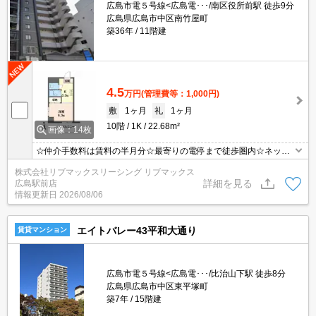
広島市電５号線<広島電･･･/南区役所前駅 徒歩9分
広島県広島市中区南竹屋町
築36年
11階建
4.5
万円
(管理費等：1,000円)
敷
1ヶ月
礼
1ヶ月
10階
1K
22.68m²
画像：14枚
☆仲介手数料は賃料の半月分☆最寄りの電停まで徒歩圏内☆ネット
無料☆都市ガスで光熱費節約☆TV付きインターホンでセキュリティ
株式会社リブマックスリーシング リブマックス
は安心♪バス・トイレ別☆近隣のスーパーやコンビニまで徒歩圏内で
詳細を見る
広島駅前店
お買い物らくらく☆彡
情報更新日
2026/08/06
エイトバレー43平和大通り
賃貸マンション
広島市電５号線<広島電･･･/比治山下駅 徒歩8分
広島県広島市中区東平塚町
築7年
15階建