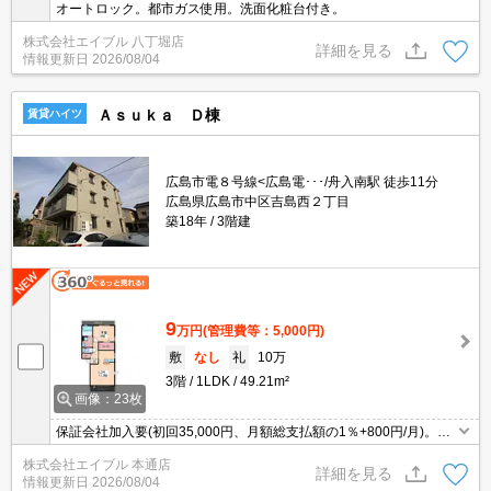
オートロック。都市ガス使用。洗面化粧台付き。
株式会社エイブル 八丁堀店
詳細を見る
情報更新日
2026/08/04
Ａｓｕｋａ Ｄ棟
賃貸ハイツ
広島市電８号線<広島電･･･/舟入南駅 徒歩11分
広島県広島市中区吉島西２丁目
築18年
3階建
9
万円
(管理費等：5,000円)
敷
なし
礼
10万
3階
1LDK
49.21m²
画像：23枚
保証会社加入要(初回35,000円、月額総支払額の1％+800円/月)。エ
アコン2基付き。ウォークインクローゼット付き。追焚き機能付バ
株式会社エイブル 本通店
ス。温水洗浄便座付き。
詳細を見る
情報更新日
2026/08/04