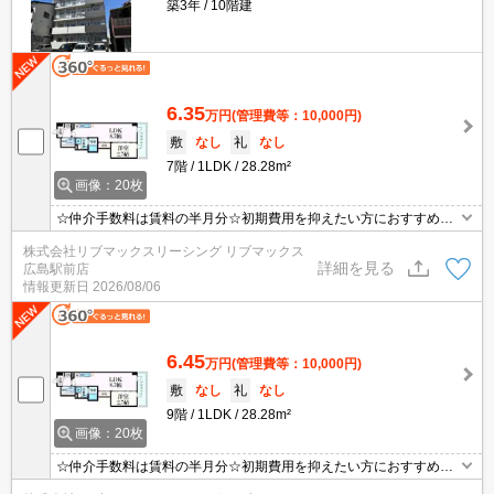
築3年
10階建
6.35
万円
(管理費等：10,000円)
敷
なし
礼
なし
7階
1LDK
28.28m²
画像：20枚
☆仲介手数料は賃料の半月分☆初期費用を抑えたい方におすすめ☆
最寄りの電停まで徒歩５分☆不在時にうれしい宅配ボックス☆追い
株式会社リブマックスリーシング リブマックス
焚き機能・浴室乾燥機など水回り設備充実♪モニタ付オートロック完
詳細を見る
広島駅前店
備でセキュリティーは安心♪近隣にスーパーやコンビニがあり住環境
情報更新日
2026/08/06
良好☆彡
6.45
万円
(管理費等：10,000円)
敷
なし
礼
なし
9階
1LDK
28.28m²
画像：20枚
☆仲介手数料は賃料の半月分☆初期費用を抑えたい方におすすめ☆
最寄りの電停まで徒歩５分☆不在時にうれしい宅配ボックス☆追い