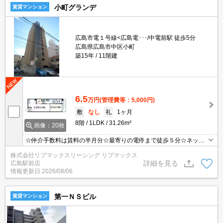
小町グランデ
賃貸マンション
広島市電１号線<広島電･･･/中電前駅 徒歩5分
広島県広島市中区小町
築15年
11階建
6.5
万円
(管理費等：5,000円)
敷
なし
礼
1ヶ月
8階
1LDK
31.26m²
画像：20枚
☆仲介手数料は賃料の半月分☆最寄りの電停まで徒歩５分☆ネット
無料☆２口コンロのシステムキッチン☆モニタ付オートロック完備
株式会社リブマックスリーシング リブマックス
でセキュリティーは安心♪温水洗浄便座や独立洗面台あり☆近隣のス
詳細を見る
広島駅前店
ーパーやコンビニまで徒歩圏内でお買い物らくらく☆彡
情報更新日
2026/08/06
第一ＮＳビル
賃貸マンション