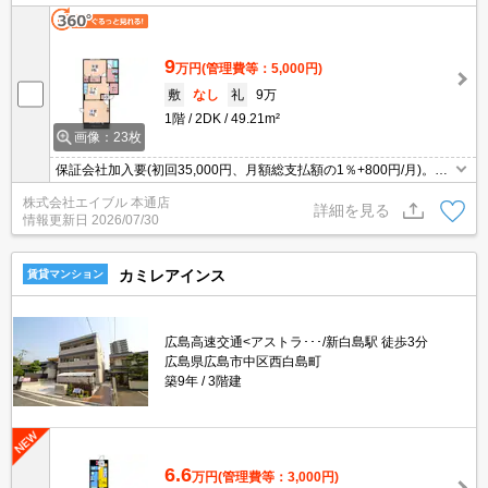
9
万円
(管理費等：5,000円)
敷
なし
礼
9万
1階
2DK
49.21m²
画像：23枚
保証会社加入要(初回35,000円、月額総支払額の1％+800円/月)。ウ
ォークインクローゼット付き。追焚き機能付バス。オートロック。
株式会社エイブル 本通店
宅配ボックスあり。
詳細を見る
情報更新日
2026/07/30
カミレアインス
賃貸マンション
広島高速交通<アストラ･･･/新白島駅 徒歩3分
広島県広島市中区西白島町
築9年
3階建
6.6
万円
(管理費等：3,000円)