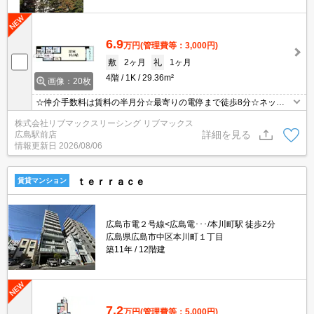
6.9
万円
(管理費等：3,000円)
敷
2ヶ月
礼
1ヶ月
4階
1K
29.36m²
画像：20枚
☆仲介手数料は賃料の半月分☆最寄りの電停まで徒歩8分☆ネット
無料☆不在時にうれしい宅配ボックス☆都市ガスで光熱費節約☆浴
株式会社リブマックスリーシング リブマックス
室乾燥機や温水洗浄便座など人気の室内設備あり☆２口コンロのシ
詳細を見る
広島駅前店
ステムキッチン☆近隣にスーパーやコンビニがあり住環境良好☆彡
情報更新日
2026/08/06
ｔｅｒｒａｃｅ
賃貸マンション
広島市電２号線<広島電･･･/本川町駅 徒歩2分
広島県広島市中区本川町１丁目
築11年
12階建
7.2
万円
(管理費等：5,000円)