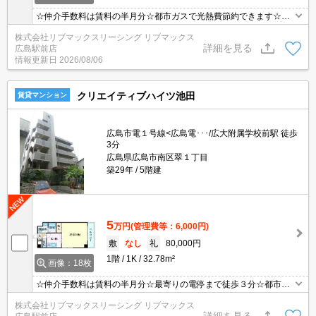
☆仲介手数料は賃料の半月分☆都市ガスで光熱費節約できます☆ネ
ット無料☆対面式システムキッチン☆追い焚き機能・浴室乾燥機な
株式会社リブマックスリーシング リブマックス
ど水回り設備充実♪近隣にスーパーやコンビニがあり住環境良好☆モ
詳細を見る
広島駅前店
ニタ付オートロック完備でセキュリティーは安心☆彡
情報更新日
2026/08/06
クリエイティブハイツ池田
賃貸マンション
広島市電１号線<広島電･･･/広大附属学校前駅 徒歩
3分
広島県広島市南区翠１丁目
築29年
5階建
5
万円
(管理費等：6,000円)
敷
なし
礼
80,000円
1階
1K
32.78m²
画像：18枚
☆仲介手数料は賃料の半月分☆最寄りの電停まで徒歩３分☆都市ガ
スで光熱費節約できます☆オートロックありでセキュリティーは安
株式会社リブマックスリーシング リブマックス
心♪２面採光で日当たり良好☆近隣のスーパーやコンビニまで徒歩圏