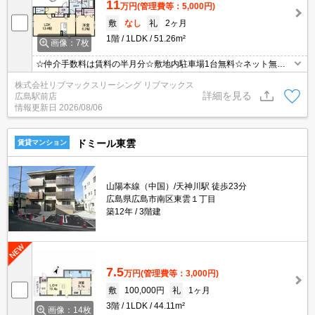
11
万円
(管理費等：5,000円)
敷
なし
礼
2ヶ月
1階
1LDK
51.26m²
画像：7枚
☆仲介手数料は賃料の半月分☆敷地内駐車場1台無料☆ネット無料
☆最寄り電停まで徒歩３分☆不在時にうれしい宅配ボックス☆都市
株式会社リブマックスリーシング リブマックス
ガスで光熱費節約☆追い焚き機能・浴室乾燥機など水回り設備充実♪
詳細を見る
広島駅前店
近隣にスーパーやコンビニがあり住環境良好☆彡
情報更新日
2026/08/06
ドミール東雲
賃貸マンション
山陽本線（中国）/天神川駅 徒歩23分
広島県広島市南区東雲１丁目
築12年
3階建
7.5
万円
(管理費等：3,000円)
敷
100,000円
礼
1ヶ月
3階
1LDK
44.11m²
画像：14枚