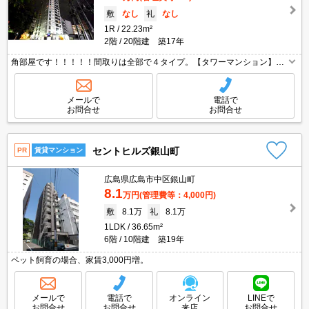
敷
なし
礼
なし
1R
22.23m²
2階
20階建 築17年
角部屋です！！！！！間取りは全部で４タイプ。【タワーマンション】
【広島駅近隣】【防犯面◎】洗面独立、宅配ボックス、ネットラウンジ、
屋上展望スペース・・・魅力がいっぱい詰まった、きれいな築浅マンショ
ンです。
メールで
電話で
お問合せ
お問合せ
セントヒルズ銀山町
PR
賃貸マンション
広島県広島市中区銀山町
8.1
万円
(管理費等：4,000円)
敷
8.1万
礼
8.1万
1LDK
36.65m²
6階
10階建 築19年
ペット飼育の場合、家賃3,000円増。
メールで
電話で
オンライン
LINEで
お問合せ
お問合せ
来店
お問合せ