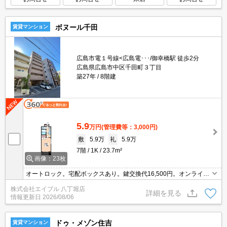
ボヌール千田
賃貸マンション
広島市電１号線<広島電･･･/御幸橋駅 徒歩2分
広島県広島市中区千田町３丁目
築27年
8階建
5.9
万円
(管理費等：3,000円)
敷
5.9万
礼
5.9万
7階
1K
23.7m²
画像：23枚
オートロック。宅配ボックスあり。鍵交換代16,500円。オンライン
内見対応可。オンライン契約対応可。
株式会社エイブル 八丁堀店
詳細を見る
情報更新日
2026/08/06
ドゥ・メゾン住吉
賃貸マンション