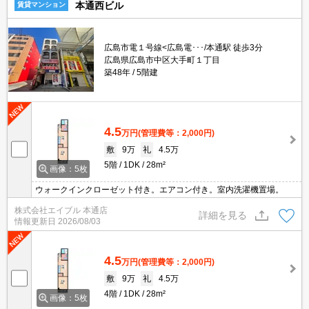
本通西ビル
賃貸マンション
広島市電１号線<広島電･･･/本通駅 徒歩3分
広島県広島市中区大手町１丁目
築48年
5階建
4.5
万円
(管理費等：2,000円)
敷
9万
礼
4.5万
5階
1DK
28m²
画像：5枚
ウォークインクローゼット付き。エアコン付き。室内洗濯機置場。
株式会社エイブル 本通店
詳細を見る
情報更新日
2026/08/03
4.5
万円
(管理費等：2,000円)
敷
9万
礼
4.5万
4階
1DK
28m²
画像：5枚