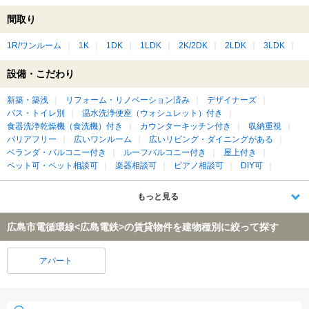
間取り
1R/ワンルーム
1K
1DK
1LDK
2K/2DK
2LDK
3LDK
設備・こだわり
新築・築浅
リフォーム・リノベーション済み
デザイナーズ
バス・トイレ別
温水洗浄便座（ウォシュレット）付き
食器洗浄乾燥機（食洗機）付き
カウンターキッチン付き
収納重視
バリアフリー
広いワンルーム
広いリビング・ダイニングがある
ベランダ・バルコニー付き
ルーフバルコニー付き
屋上付き
ペット可・ペット相談可
楽器相談可
ピアノ相談可
DIY可
もっと見る
広島市電循環線<広島電鉄>の賃貸物件を建物種別に絞って探す
アパート