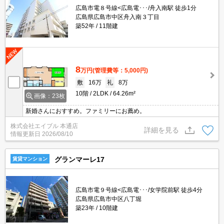
広島市電８号線<広島電･･･/舟入南駅 徒歩1分
広島県広島市中区舟入南３丁目
築52年
11階建
8
万円
(管理費等：5,000円)
敷
16万
礼
8万
10階
2LDK
64.26m²
画像：23枚
新婚さんにおすすめ。ファミリーにお薦め。
株式会社エイブル 本通店
詳細を見る
情報更新日
2026/08/10
グランマーレ17
賃貸マンション
広島市電９号線<広島電･･･/女学院前駅 徒歩4分
広島県広島市中区八丁堀
築23年
10階建