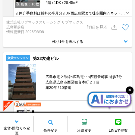
4階
1DK
28.45m²
画像：16枚
☆仲介手数料は賃料の半月分☆JR西広島駅まで徒歩圏内☆ネット無
料☆不在時にうれしい宅配ボックス☆２口コンロのシステムキッチ
株式会社リブマックスリーシング リブマックス
ン☆浴室乾燥機や温水洗浄便座など人気の室内設備☆モニタ付オー
詳細を見る
広島駅前店
トロック完備でセキュリティーは安心☆彡
情報更新日
2026/08/08
残り1件を表示する
第22友建ビル
賃貸マンション
広島市電２号線<広島電･･･/西観音町駅 徒歩7分
広島県広島市西区観音本町２丁目
築20年
10階建
5.7
万円
(管理費等：3,000円)
敷
1ヶ月
礼
1ヶ月
家賃·間取りを変
条件変更
沿線変更
LINEで提案
5階
1K
29.89m²
更