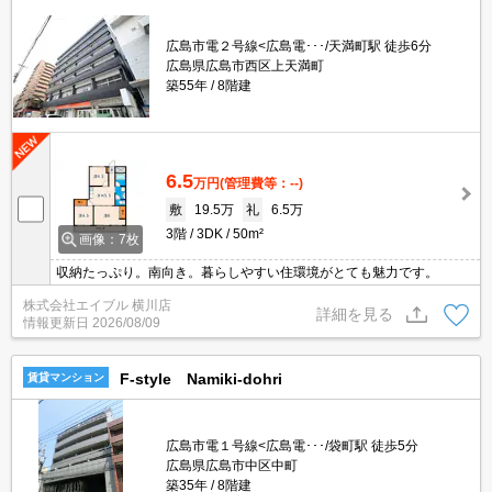
広島市電２号線<広島電･･･/天満町駅 徒歩6分
広島県広島市西区上天満町
築55年
8階建
6.5
万円
(管理費等：--)
敷
19.5万
礼
6.5万
3階
3DK
50m²
画像：7枚
収納たっぷり。南向き。暮らしやすい住環境がとても魅力です。
株式会社エイブル 横川店
詳細を見る
情報更新日
2026/08/09
F-style Namiki-dohri
賃貸マンション
広島市電１号線<広島電･･･/袋町駅 徒歩5分
広島県広島市中区中町
築35年
8階建