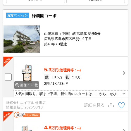
緑樹園コーポ
賃貸マンション
山陽本線（中国）/西広島駅 徒歩5分
広島県広島市西区己斐中1丁目
築43年
3階建
5.3
万円
(管理費等：--)
敷
10.6万
礼
5.3万
2階
1K
23m²
画像：23枚
人気の間取り。駅まで平坦。新生活のスタートはここから。ぜひ一
度ご覧ください。物件写真付き。ぜひご覧下さい。是非ご来店下さ
株式会社エイブル 横川店
い。お早めにご来店下さい。まずはご連絡を。内見可能。
詳細を見る
情報更新日
2026/08/10
4.8
万円
(管理費等：--)