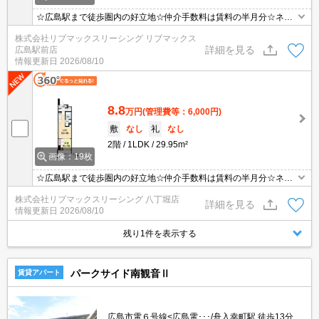
☆広島駅まで徒歩圏内の好立地☆仲介手数料は賃料の半月分☆ネッ
ト無料☆近隣にスーパーやコンビニがありお買い物も便利な立地で
株式会社リブマックスリーシング リブマックス
す☆浴室乾燥や宅配ボックスなど人気の設備そろってます☆彡
詳細を見る
広島駅前店
情報更新日
2026/08/10
8.8
万円
(管理費等：6,000円)
敷
なし
礼
なし
2階
1LDK
29.95m²
画像：19枚
☆広島駅まで徒歩圏内の好立地☆仲介手数料は賃料の半月分☆ネッ
ト無料☆近隣にスーパーやコンビニがありお買い物も便利な立地で
株式会社リブマックスリーシング 八丁堀店
す☆浴室乾燥や宅配ボックスなど人気の設備そろってます☆彡
詳細を見る
情報更新日
2026/08/10
残り1件を表示する
パークサイド南観音Ⅱ
賃貸アパート
広島市電６号線<広島電･･･/舟入幸町駅 徒歩13分