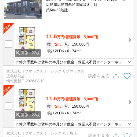
広島県広島市西区南観音８丁目
築6年
2階建
11.5
万円
(管理費等：5,000円)
敷
なし
礼
150,000円
1階
2LDK
61.74m²
画像：22枚
☆仲介手数料は賃料の半月分☆敷金・保証人不要☆インターネット
無料☆オートロック完備でセキュリティーは安心♪不在時にも安心の
株式会社リブマックスリーシング リブマックス
宅配BOXあり☆追い焚き機能など水回り設備充実♪都市ガスで経済
詳細を見る
広島駅前店
的♪近くにスーパーやコンビニがありますのでお買い物らくらく♪
情報更新日
2026/08/10
11.5
万円
(管理費等：5,000円)
敷
なし
礼
150,000円
1階
2LDK
61.74m²
画像：22枚
☆仲介手数料は賃料の半月分☆敷金・保証人不要☆インターネット
無料☆オートロック完備でセキュリティーは安心♪不在時にも安心の
株式会社リブマックスリーシング 八丁堀店
宅配BOXあり☆追い焚き機能など水回り設備充実♪都市ガスで経済
詳細を見る