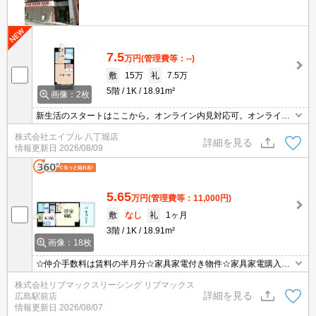
7.5
万円
(管理費等：--)
敷
15万
礼
7.5万
5階
1K
18.91m²
画像：2枚
新生活のスタートはここから。オンライン内見対応可。オンライン
契約対応可。インターネット無料。人気地域です。単身赴任の方に
株式会社エイブル 八丁堀店
オススメ。久々に空きました。利便性重視の方にぜひお薦めです。
詳細を見る
情報更新日
2026/08/09
5.65
万円
(管理費等：11,000円)
敷
なし
礼
1ヶ月
3階
1K
18.91m²
画像：18枚
☆仲介手数料は賃料の半月分☆家具家電付き物件☆家具家電購入の
手間や費用が抑えられます☆モバイルWiFi付きで簡単ネット接続☆
株式会社リブマックスリーシング リブマックス
テレビ、洗濯機、冷蔵庫、ベッド、ベッドマット、電子レンジ、ケ
詳細を見る
広島駅前店
トル、机、イス、掃除機、ドライヤー、カーテン付き☆
情報更新日
2026/08/07