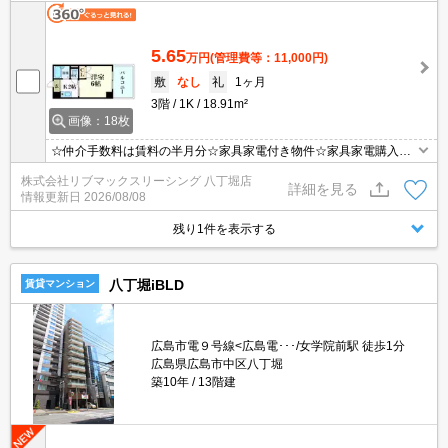
5.65
万円
(管理費等：11,000円)
敷
なし
礼
1ヶ月
3階
1K
18.91m²
画像：18枚
☆仲介手数料は賃料の半月分☆家具家電付き物件☆家具家電購入の
手間や費用が抑えられます☆モバイルWiFi付きで簡単ネット接続☆
株式会社リブマックスリーシング 八丁堀店
テレビ、洗濯機、冷蔵庫、ベッド、ベッドマット、電子レンジ、ケ
詳細を見る
情報更新日
2026/08/08
トル、机、イス、掃除機、ドライヤー、カーテン付き☆
残り1件を表示する
八丁堀iBLD
賃貸マンション
広島市電９号線<広島電･･･/女学院前駅 徒歩1分
広島県広島市中区八丁堀
築10年
13階建