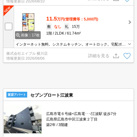
情報更新日
2026/08/10
的♪近くにスーパーやコンビニがありますのでお買い物らくらく♪
11.5
万円
(管理費等：5,000円)
敷
なし
礼
15万
1階
2LDK
61.74m²
画像：17枚
インターネット無料。システムキッチン。オートロック。宅配ボッ
クスあり。
株式会社エイブル 横川店
詳細を見る
情報更新日
2026/08/06
セブンプロート江波東
賃貸アパート
広島市電６号線<広島電･･･/江波駅 徒歩7分
広島県広島市中区江波東２丁目
築2年
3階建