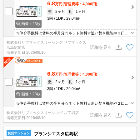
6.8
万円
(管理費等：4,000円)
敷
2ヶ月
礼
1ヶ月
3階
1DK
29.04m²
画像：23枚
☆仲介手数料は賃料の半月分☆ネット無料☆追い焚き機能や２口シ
ステムキッチンなど室内設備充実してます☆モニター付きオートロ
株式会社リブマックスリーシング リブマックス
ックで防犯面も安心☆近隣にスーパーやコンビニがあり住環境良好
詳細を見る
広島駅前店
です☆便利な宅配ボックスあり☆彡
情報更新日
2026/08/10
6.8
万円
(管理費等：4,000円)
敷
2ヶ月
礼
1ヶ月
3階
1DK
29.04m²
画像：23枚
☆仲介手数料は賃料の半月分☆ネット無料☆追い焚き機能や２口シ
ステムキッチンなど室内設備充実してます☆モニター付きオートロ
株式会社リブマックスリーシング 八丁堀店
ックで防犯面も安心☆近隣にスーパーやコンビニがあり住環境良好
詳細を見る
情報更新日
2026/08/10
です☆便利な宅配ボックスあり☆彡
ブランシエスタ広島駅
賃貸マンション