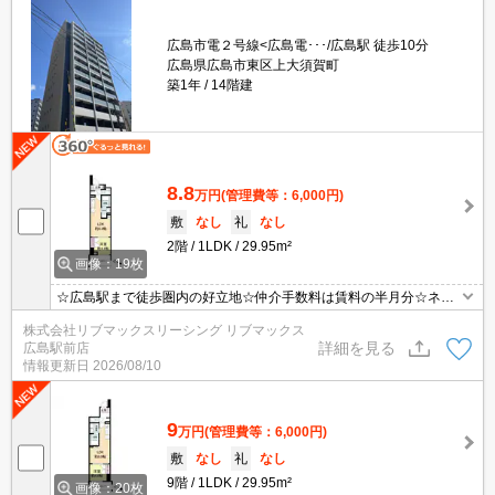
広島市電２号線<広島電･･･/広島駅 徒歩10分
広島県広島市東区上大須賀町
築1年
14階建
8.8
万円
(管理費等：6,000円)
敷
なし
礼
なし
2階
1LDK
29.95m²
画像：19枚
☆広島駅まで徒歩圏内の好立地☆仲介手数料は賃料の半月分☆ネッ
ト無料☆近隣にスーパーやコンビニがありお買い物も便利な立地で
株式会社リブマックスリーシング リブマックス
す☆浴室乾燥や宅配ボックスなど人気の設備そろってます☆彡
詳細を見る
広島駅前店
情報更新日
2026/08/10
9
万円
(管理費等：6,000円)
敷
なし
礼
なし
9階
1LDK
29.95m²
画像：20枚