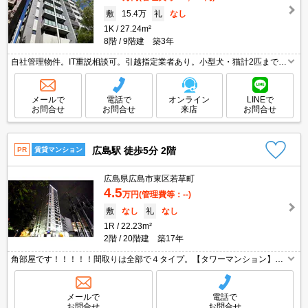
敷
15.4万
礼
なし
1K
27.24m²
8階
9階建 築3年
自社管理物件。IT重説相談可。引越指定業者あり。小型犬・猫計2匹まで飼
育可。光インターネット無料使い放題。JR・広電利用可能。駅まで徒歩5
分圏内!。システムキッチン。浴室乾燥機付。
メールで
電話で
オンライン
LINEで
お問合せ
お問合せ
来店
お問合せ
広島駅 徒歩5分 2階
PR
賃貸マンション
広島県広島市東区若草町
4.5
万円
(管理費等：--)
敷
なし
礼
なし
1R
22.23m²
2階
20階建 築17年
角部屋です！！！！！間取りは全部で４タイプ。【タワーマンション】
【広島駅近隣】【防犯面◎】洗面独立、宅配ボックス、ネットラウンジ、
屋上展望スペース・・・魅力がいっぱい詰まった、きれいな築浅マンショ
ンです。
メールで
電話で
お問合せ
お問合せ