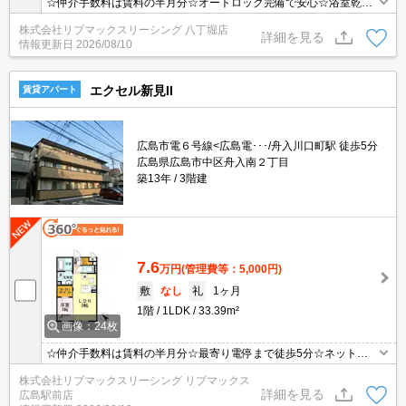
☆仲介手数料は賃料の半月分☆オートロック完備で安心☆浴室乾燥
機・温水洗浄便座・など設備も充実☆単身者にはうれしい宅配ｂｏ
株式会社リブマックスリーシング 八丁堀店
ｘあり☆近隣にスーパー・コンビニもありお買い物楽々☆
詳細を見る
情報更新日
2026/08/10
エクセル新見II
賃貸アパート
広島市電６号線<広島電･･･/舟入川口町駅 徒歩5分
広島県広島市中区舟入南２丁目
築13年
3階建
7.6
万円
(管理費等：5,000円)
敷
なし
礼
1ヶ月
1階
1LDK
33.39m²
画像：24枚
☆仲介手数料は賃料の半月分☆最寄り電停まで徒歩5分☆ネット無
料☆ALSOKホームセキュリティ搭載でセキュリティも充実！追い焚
株式会社リブマックスリーシング リブマックス
き機能・温水洗浄便座・ウォークインクローゼットなど室内設備充
詳細を見る
広島駅前店
実☆都市ガスで光熱費を抑えられます☆