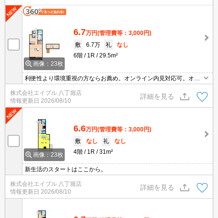
6.7
万円
(管理費等：3,000円)
敷
6.7万
礼
なし
6階
1R
29.5m²
画像：23枚
利便性より環境重視の方ならお薦め。オンライン内見対応可。オン
ライン契約対応可。人気地域です。インターネット無料。
株式会社エイブル 八丁堀店
詳細を見る
情報更新日
2026/08/10
6.6
万円
(管理費等：3,000円)
敷
なし
礼
なし
4階
1R
31m²
画像：23枚
新生活のスタートはここから。
株式会社エイブル 八丁堀店
詳細を見る
情報更新日
2026/08/10