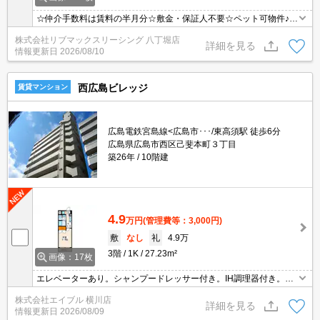
☆仲介手数料は賃料の半月分☆敷金・保証人不要☆ペット可物件♪中
心部にアクセスしやすい好立地☆広島駅から徒歩圏内♪インターネッ
株式会社リブマックスリーシング 八丁堀店
ト無料☆オートロック完備でセキュリティーは安心♪追い焚き機能な
詳細を見る
情報更新日
2026/08/10
ど水回り設備充実♪都市ガスで経済的♪
西広島ビレッジ
賃貸マンション
広島電鉄宮島線<広島市･･･/東高須駅 徒歩6分
広島県広島市西区己斐本町３丁目
築26年
10階建
4.9
万円
(管理費等：3,000円)
敷
なし
礼
4.9万
3階
1K
27.23m²
画像：17枚
エレベーターあり。シャンプードレッサー付き。IH調理器付き。ク
ローゼット付。24時間ゴミ出し可。
株式会社エイブル 横川店
詳細を見る
情報更新日
2026/08/09