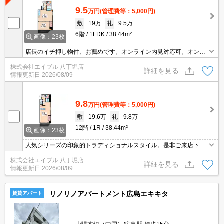
9.5
万円
(管理費等：5,000円)
敷
19万
礼
9.5万
6階
1LDK
38.44m²
画像：23枚
店長のイチ押し物件、お薦めです。オンライン内見対応可。オンラ
イン契約対応可。ペット可。
株式会社エイブル 八丁堀店
詳細を見る
情報更新日
2026/08/09
9.8
万円
(管理費等：5,000円)
敷
19.6万
礼
9.8万
12階
1R
38.44m²
画像：23枚
人気シリーズの印象的トラディショナルスタイル。是非ご来店下さ
い。オンライン内見対応可。オンライン契約対応可。
株式会社エイブル 八丁堀店
詳細を見る
情報更新日
2026/08/09
リノリノアパートメント広島エキキタ
賃貸アパート