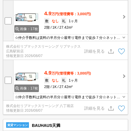
4.9
万円
(管理費等：3,000円)
敷
なし
礼
1ヶ月
2階
1K
27.42m²
画像：17枚
☆仲介手数料は賃料の半月分☆最寄り電停まで徒歩７分☆ネット無
料☆オートロックで防犯面も安心☆近隣にスーパーやコンビニがあ
株式会社リブマックスリーシング リブマックス
り住環境良好です☆便利な宅配ボックスあり☆彡
詳細を見る
広島駅前店
情報更新日
2026/08/07
4.9
万円
(管理費等：3,000円)
敷
なし
礼
1ヶ月
2階
1K
27.42m²
画像：17枚
☆仲介手数料は賃料の半月分☆最寄り電停まで徒歩７分☆ネット無
料☆オートロックで防犯面も安心☆近隣にスーパーやコンビニがあ
株式会社リブマックスリーシング 八丁堀店
り住環境良好です☆便利な宅配ボックスあり☆彡
詳細を見る
情報更新日
2026/08/07
BAUHAUS天満
賃貸マンション