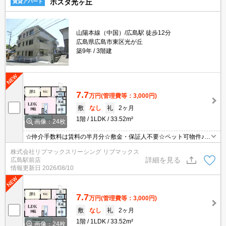
ホスタ光ヶ丘
賃貸アパート
山陽本線（中国）/広島駅 徒歩12分
広島県広島市東区光が丘
築9年
3階建
7.7
万円
(管理費等：3,000円)
敷
なし
礼
2ヶ月
1階
1LDK
33.52m²
画像：24枚
☆仲介手数料は賃料の半月分☆敷金・保証人不要☆ペット可物件♪中
心部にアクセスしやすい好立地☆広島駅から徒歩圏内♪インターネッ
株式会社リブマックスリーシング リブマックス
ト無料☆オートロック完備でセキュリティーは安心♪追い焚き機能な
詳細を見る
広島駅前店
ど水回り設備充実♪都市ガスで経済的♪
情報更新日
2026/08/10
7.7
万円
(管理費等：3,000円)
敷
なし
礼
2ヶ月
1階
1LDK
33.52m²
画像：24枚