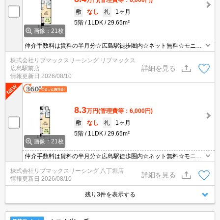
万円
(管理費等：6,000円)
敷
なし
礼
1ヶ月
5階
1LDK
29.65m²
画像：21枚
仲介手数料は賃料の半月分☆広島駅徒歩圏内☆ネット無料☆モニタ
ー付きオートロックで防犯面も安心☆近隣にスーパー・コンビニが
株式会社リブマックスリーシング リブマックス
ありお買い物も便利☆不在時にも荷物の受け取り可能な宅配ボック
詳細を見る
広島駅前店
ス完備☆
情報更新日
2026/08/10
8.3
万円
(管理費等：6,000円)
敷
なし
礼
1ヶ月
5階
1LDK
29.65m²
画像：21枚
仲介手数料は賃料の半月分☆広島駅徒歩圏内☆ネット無料☆モニタ
ー付きオートロックで防犯面も安心☆近隣にスーパー・コンビニが
株式会社リブマックスリーシング 八丁堀店
ありお買い物も便利☆不在時にも荷物の受け取り可能な宅配ボック
詳細を見る
情報更新日
2026/08/10
ス完備☆
残り3件を表示する