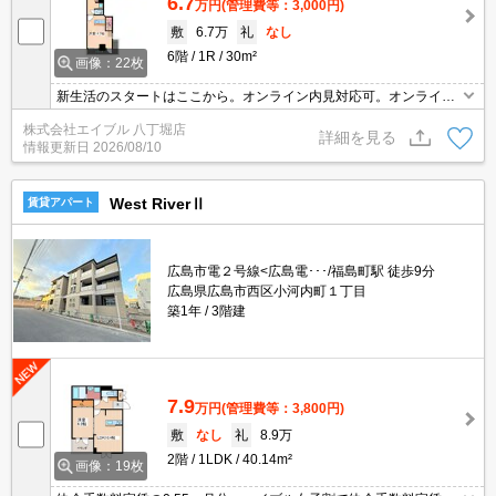
6.7
万円
(管理費等：3,000円)
敷
6.7万
礼
なし
6階
1R
30m²
画像：22枚
新生活のスタートはここから。オンライン内見対応可。オンライン
契約対応可。人気地域です。人気シリーズの印象的トラディショナ
株式会社エイブル 八丁堀店
ルスタイル。
詳細を見る
情報更新日
2026/08/10
West RiverⅡ
賃貸アパート
広島市電２号線<広島電･･･/福島町駅 徒歩9分
広島県広島市西区小河内町１丁目
築1年
3階建
7.9
万円
(管理費等：3,800円)
敷
なし
礼
8.9万
2階
1LDK
40.14m²
画像：19枚