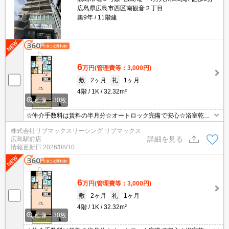
広島県広島市西区南観音２丁目
築9年
11階建
6
万円
(管理費等：3,000円)
敷
2ヶ月
礼
1ヶ月
4階
1K
32.32m²
画像：30枚
☆仲介手数料は賃料の半月分☆オートロック完備で安心☆浴室乾燥
機・温水洗浄便座・など設備も充実☆単身者にはうれしい宅配ｂｏ
株式会社リブマックスリーシング リブマックス
ｘあり☆近隣にスーパー・コンビニもありお買い物楽々☆
詳細を見る
広島駅前店
情報更新日
2026/08/10
6
万円
(管理費等：3,000円)
敷
2ヶ月
礼
1ヶ月
4階
1K
32.32m²
画像：30枚