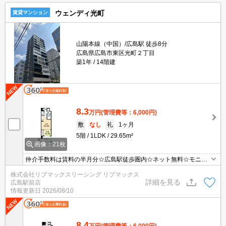
ウェンディ光町
賃貸マンション
山陽本線（中国）/広島駅 徒歩8分
広島県広島市東区光町２丁目
築1年
14階建
8.3
万円
(管理費等：6,000円)
敷
なし
礼
1ヶ月
5階
1LDK
29.65m²
画像：21枚
仲介手数料は賃料の半月分☆広島駅徒歩圏内☆ネット無料☆モニタ
ー付きオートロックで防犯面も安心☆近隣にスーパー・コンビニが
株式会社リブマックスリーシング リブマックス
ありお買い物も便利☆不在時にも荷物の受け取り可能な宅配ボック
詳細を見る
広島駅前店
ス完備☆
情報更新日
2026/08/10
8.4