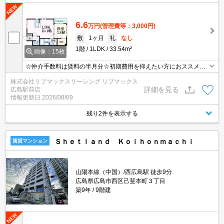
6.6
万円
(管理費等：3,000円)
敷
1ヶ月
礼
なし
1階
1LDK
33.54m²
画像：15枚
☆仲介手数料は賃料の半月分☆初期費用を抑えたい方におススメ☆
ネット無料☆2口システムキッチンや追い焚き機能など人気の室内
株式会社リブマックスリーシング リブマックス
設備充実☆モニター付きオートロックで防犯面も安心です☆彡
詳細を見る
広島駅前店
情報更新日
2026/08/09
残り2件を表示する
Ｓｈｅｔｌａｎｄ Ｋｏｉｈｏｎｍａｃｈｉ
賃貸マンション
山陽本線（中国）/西広島駅 徒歩9分
広島県広島市西区己斐本町３丁目
築9年
9階建