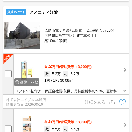
アメニティ江波
賃貸アパート
広島市電６号線<広島電･･･/江波駅 徒歩10分
広島県広島市中区江波二本松１丁目
築10年
2階建
5.2
万円
(管理費等：3,000円)
敷
5.2万
礼
5.2万
1階
1R
36.08m²
画像：22枚
ロフト6.3帖付き。保証会社要(初回、月額総賃料の50%、更新料1万
円/年)。荷物の多い方にお薦め。ペット応相談。ペット飼育の場
株式会社エイブル 本通店
合、家賃3,000円増。スーパーが近く(450m)買物便利。
詳細を見る
情報更新日
2026/08/10
5.5
万円
(管理費等：3,000円)
敷
5.5万
礼
5.5万