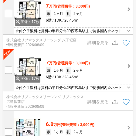
7
万円
(管理費等：3,000円)
敷
1ヶ月
礼
2ヶ月
6階
1DK
28.45m²
画像：17枚
☆仲介手数料は賃料の半月分☆JR西広島駅まで徒歩圏内☆ネット無
料☆不在時にうれしい宅配ボックス☆２口コンロのシステムキッチ
株式会社リブマックスリーシング 八丁堀店
ン☆浴室乾燥機や温水洗浄便座など人気の室内設備☆モニタ付オー
詳細を見る
情報更新日
2026/08/09
トロック完備でセキュリティーは安心☆彡
7
万円
(管理費等：3,000円)
敷
1ヶ月
礼
2ヶ月
6階
1DK
28.45m²
画像：17枚
☆仲介手数料は賃料の半月分☆JR西広島駅まで徒歩圏内☆ネット無
料☆不在時にうれしい宅配ボックス☆２口コンロのシステムキッチ
株式会社リブマックスリーシング リブマックス
ン☆浴室乾燥機や温水洗浄便座など人気の室内設備☆モニタ付オー
詳細を見る
広島駅前店
トロック完備でセキュリティーは安心☆彡
情報更新日
2026/08/09
6.8
万円
(管理費等：3,000円)
敷
1ヶ月
礼
2ヶ月