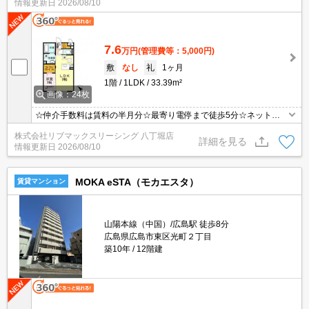
情報更新日
2026/08/10
7.6
万円
(管理費等：5,000円)
敷
なし
礼
1ヶ月
1階
1LDK
33.39m²
画像：24枚
☆仲介手数料は賃料の半月分☆最寄り電停まで徒歩5分☆ネット無
料☆ALSOKホームセキュリティ搭載でセキュリティも充実！追い焚
株式会社リブマックスリーシング 八丁堀店
き機能・温水洗浄便座・ウォークインクローゼットなど室内設備充
詳細を見る
情報更新日
2026/08/10
実☆都市ガスで光熱費を抑えられます☆
MOKA eSTA（モカエスタ）
賃貸マンション
山陽本線（中国）/広島駅 徒歩8分
広島県広島市東区光町２丁目
築10年
12階建