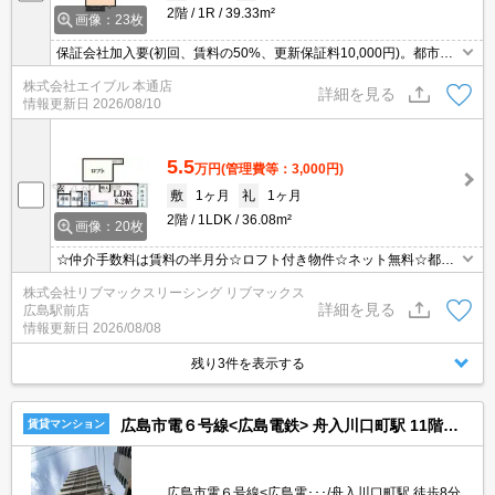
2階
1R
39.33m²
画像：23枚
保証会社加入要(初回、賃料の50%、更新保証料10,000円)。都市ガ
ス使用。インターネット無料。温水洗浄便座付き。オートロック。
株式会社エイブル 本通店
詳細を見る
情報更新日
2026/08/10
5.5
万円
(管理費等：3,000円)
敷
1ヶ月
礼
1ヶ月
2階
1LDK
36.08m²
画像：20枚
☆仲介手数料は賃料の半月分☆ロフト付き物件☆ネット無料☆都市
ガスで光熱費を抑えられます☆２口システムキッチンや温水洗浄便
株式会社リブマックスリーシング リブマックス
座など室内設備そろってます☆モニター付きオートロックで防犯面
詳細を見る
広島駅前店
も安心です☆彡
情報更新日
2026/08/08
残り3件を表示する
広島市電６号線<広島電鉄> 舟入川口町駅 11階建 築9年
賃貸マンション
広島市電６号線<広島電･･･/舟入川口町駅 徒歩8分