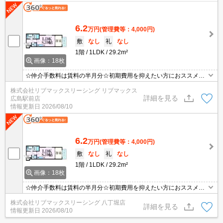
6.2
万円
(管理費等：4,000円)
敷
なし
礼
なし
1階
1LDK
29.2m²
画像：18枚
☆仲介手数料は賃料の半月分☆初期費用を抑えたい方におススメ☆
最寄り電停まで徒歩７分☆ネット無料☆２口キッチンや追い焚き機
株式会社リブマックスリーシング リブマックス
能など人気の室内設備充実☆モニター付きオートロックで防犯面も
詳細を見る
広島駅前店
安心です☆便利な宅配ボックスあり☆彡
情報更新日
2026/08/10
6.2
万円
(管理費等：4,000円)
敷
なし
礼
なし
1階
1LDK
29.2m²
画像：18枚
☆仲介手数料は賃料の半月分☆初期費用を抑えたい方におススメ☆
最寄り電停まで徒歩７分☆ネット無料☆２口キッチンや追い焚き機
株式会社リブマックスリーシング 八丁堀店
能など人気の室内設備充実☆モニター付きオートロックで防犯面も
詳細を見る
情報更新日
2026/08/10
安心です☆便利な宅配ボックスあり☆彡