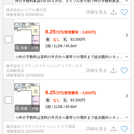
仲介手数料家賃の0.55ヵ月分。エイブル女子割で仲介手数料家賃の
0.55ヶ月分より10％ＯＦＦ。オンライン内見対応可。
株式会社エイブル 横川店
詳細を見る
情報更新日
2026/08/10
8.25
万円
(管理費等：3,800円)
敷
なし
礼
92,500円
1階
1LDK
45.8m²
画像：14枚
☆仲介手数料は賃料の半月分☆最寄りの電停まで徒歩圏内☆ネット
使用料無料☆都市ガスで光熱費節約☆不在時にうれしい宅配ボック
株式会社リブマックスリーシング リブマックス
ス付き☆追い焚き機能・浴室乾燥機など水回り設備充実♪近隣のスー
詳細を見る
広島駅前店
パー・コンビニまで徒歩圏内でお買い物らくらく☆彡
情報更新日
2026/08/08
8.25
万円
(管理費等：3,800円)
敷
なし
礼
92,500円
1階
1LDK
45.8m²
画像：14枚
☆仲介手数料は賃料の半月分☆最寄りの電停まで徒歩圏内☆ネット
使用料無料☆都市ガスで光熱費節約☆不在時にうれしい宅配ボック
株式会社リブマックスリーシング 八丁堀店
ス付き☆追い焚き機能・浴室乾燥機など水回り設備充実♪近隣のスー
詳細を見る
情報更新日
2026/08/08
パー・コンビニまで徒歩圏内でお買い物らくらく☆彡