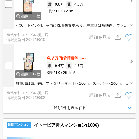
敷
9.6万
礼
4.8万
1階
1DK
27m²
画像：23枚
バス・トイレ別。室内に洗濯機置場あり。駐車場は敷地内。ファミ
リーマートへ100m。スーパーへ200m。西広島駅へ徒歩5分。
株式会社エイブル 横川店
詳細を見る
情報更新日
2026/08/10
4.7
万円
(管理費等：--)
敷
9.4万
礼
4.7万
3階
1K
26.1m²
画像：17枚
駐車場は敷地内。ファミリーマートへ100m。スーパーへ200m。西
広島駅へ徒歩5分。オンライン内見対応可。保証委託料（賃料総額
株式会社エイブル 横川店
に対し、初回額50％、月額2％）。
詳細を見る
情報更新日
2026/08/02
残り1件を表示する
イトーピア舟入マンション(1006)
賃貸マンション