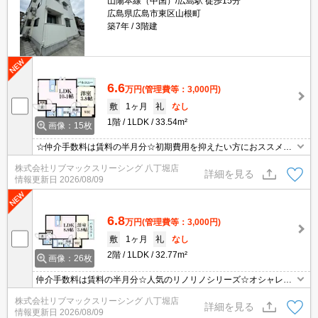
山陽本線（中国）/広島駅 徒歩15分
広島県広島市東区山根町
築7年
3階建
6.6
万円
(管理費等：3,000円)
敷
1ヶ月
礼
なし
1階
1LDK
33.54m²
画像：15枚
☆仲介手数料は賃料の半月分☆初期費用を抑えたい方におススメ☆
ネット無料☆2口システムキッチンや追い焚き機能など人気の室内
株式会社リブマックスリーシング 八丁堀店
設備充実☆モニター付きオートロックで防犯面も安心です☆彡
詳細を見る
情報更新日
2026/08/09
6.8
万円
(管理費等：3,000円)
敷
1ヶ月
礼
なし
2階
1LDK
32.77m²
画像：26枚
仲介手数料は賃料の半月分☆人気のリノリノシリーズ☆オシャレな
築浅物件☆ネット無料☆対面キッチン・追い焚き機能・エアコン2
株式会社リブマックスリーシング 八丁堀店
台など設備充実☆モニタ付きオートロックがあり防犯面安心☆
詳細を見る
情報更新日
2026/08/09