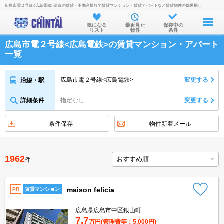
広島市電２号線<広島電鉄>沿線の賃貸・不動産情報で賃貸マンション・賃貸アパートなど賃貸物件の部屋探し
お部屋を探す
気になる
最近見た
保存中の
リスト
物件
条件
沿線・駅から
広島市電２号線<広島電鉄>の賃貸マンション・アパート
住所から
一覧
家賃相場から
広島市電２号線<広島電鉄>
変更する
沿線・駅
通勤通学時間から
詳細条件
指定なし
変更する
物件特集から
不動産会社から
条件保存
物件新着メール
TOP
1962
件
maison felicia
PR
賃貸マンション
広島県広島市中区銀山町
7.7
万円
(管理費等：5,000円)