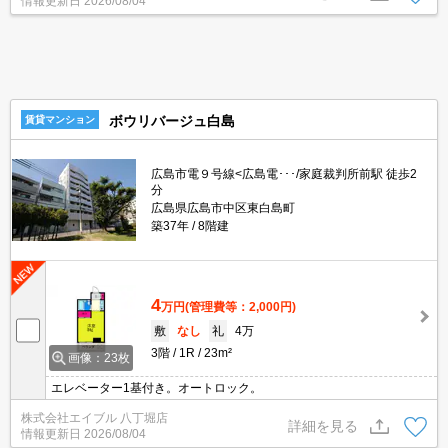
情報更新日
2026/08/04
ボウリバージュ白島
賃貸マンション
広島市電９号線<広島電･･･/家庭裁判所前駅 徒歩2
分
広島県広島市中区東白島町
築37年
8階建
4
万円
(管理費等：2,000円)
敷
なし
礼
4万
3階
1R
23m²
画像：23枚
エレベーター1基付き。オートロック。
株式会社エイブル 八丁堀店
詳細を見る
情報更新日
2026/08/04