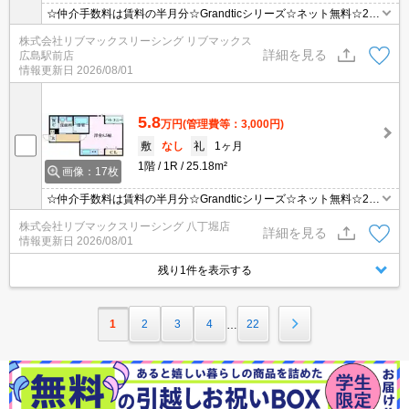
☆仲介手数料は賃料の半月分☆Grandticシリーズ☆ネット無料☆2口
システムキッチンや浴室乾燥機など人気の室内設備充実☆モニター
株式会社リブマックスリーシング リブマックス
付きオートロックで防犯面も安心☆近隣にスーパー・コンビニがあ
詳細を見る
広島駅前店
り住環境良好です☆彡
情報更新日
2026/08/01
5.8
万円
(管理費等：3,000円)
敷
なし
礼
1ヶ月
1階
1R
25.18m²
画像：17枚
☆仲介手数料は賃料の半月分☆Grandticシリーズ☆ネット無料☆2口
システムキッチンや浴室乾燥機など人気の室内設備充実☆モニター
株式会社リブマックスリーシング 八丁堀店
付きオートロックで防犯面も安心☆近隣にスーパー・コンビニがあ
詳細を見る
情報更新日
2026/08/01
り住環境良好です☆彡
残り1件を表示する
1
2
3
4
22
…