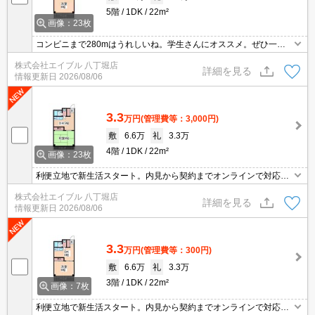
5階
1DK
22m²
画像：23枚
コンビニまで280mはうれしいね。学生さんにオススメ。ぜひ一度
ご覧ください。広島大学へ600m。オンライン内見対応可。オンラ
株式会社エイブル 八丁堀店
イン契約対応可。
詳細を見る
情報更新日
2026/08/06
3.3
万円
(管理費等：3,000円)
敷
6.6万
礼
3.3万
4階
1DK
22m²
画像：23枚
利便立地で新生活スタート。内見から契約までオンラインで対応可
能です。
株式会社エイブル 八丁堀店
詳細を見る
情報更新日
2026/08/06
3.3
万円
(管理費等：300円)
敷
6.6万
礼
3.3万
3階
1DK
22m²
画像：7枚
利便立地で新生活スタート。内見から契約までオンラインで対応可