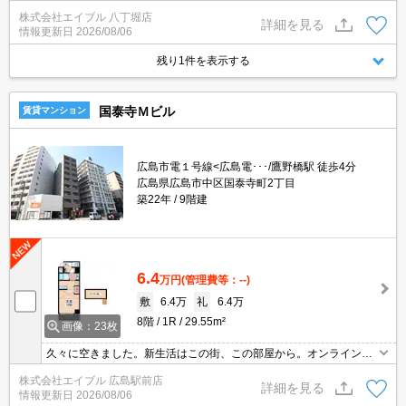
能です。
株式会社エイブル 八丁堀店
詳細を見る
情報更新日
2026/08/06
残り1件を表示する
国泰寺Ｍビル
賃貸マンション
広島市電１号線<広島電･･･/鷹野橋駅 徒歩4分
広島県広島市中区国泰寺町2丁目
築22年
9階建
6.4
万円
(管理費等：--)
敷
6.4万
礼
6.4万
8階
1R
29.55m²
画像：23枚
久々に空きました。新生活はこの街、この部屋から。オンライン内
見対応可。内見から契約までオンラインで対応可能です。
株式会社エイブル 広島駅前店
詳細を見る
情報更新日
2026/08/06