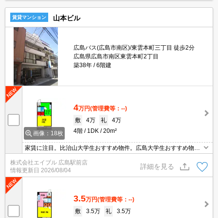
山本ビル
賃貸マンション
広島バス(広島市南区)/東雲本町三丁目 徒歩2分
広島県広島市南区東雲本町2丁目
築38年
6階建
4
万円
(管理費等：--)
敷
4万
礼
4万
4階
1DK
20m²
画像：18枚
家賃に注目。比治山大学生おすすめ物件。広島大学生おすすめ物
件。
株式会社エイブル 広島駅前店
詳細を見る
情報更新日
2026/08/04
3.5
万円
(管理費等：--)
敷
3.5万
礼
3.5万