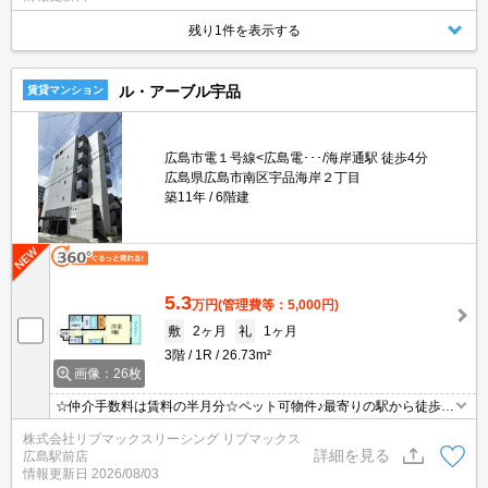
彡
残り1件を表示する
ル・アーブル宇品
賃貸マンション
広島市電１号線<広島電･･･/海岸通駅 徒歩4分
広島県広島市南区宇品海岸２丁目
築11年
6階建
5.3
万円
(管理費等：5,000円)
敷
2ヶ月
礼
1ヶ月
3階
1R
26.73m²
画像：26枚
☆仲介手数料は賃料の半月分☆ペット可物件♪最寄りの駅から徒歩4
分♪オートロック完備でセキュリティーは安心♪不在時にも安心の宅
株式会社リブマックスリーシング リブマックス
配BOXあり☆近くにスーパーやコンビニがありますのでお買い物ら
詳細を見る
広島駅前店
くらく♪
情報更新日
2026/08/03