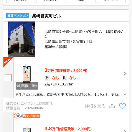
柴崎皆実町ビル
賃貸マンション
広島市電５号線<広島電･･･/皆実町六丁目駅 徒歩7
分
広島県広島市南区皆実町3丁目
築36年
4階建
3
万円
(管理費等：2,000円)
敷
なし
礼
なし
2階
1K
13.77m²
画像：6枚
学生さんにお薦め。保証会社要(初回月総額50％、1.5％/月、更新料
10,000円)。
株式会社エイブル 広島駅前店
詳細を見る
情報更新日
2026/08/06
3.8
万円
(管理費等：2,000円)