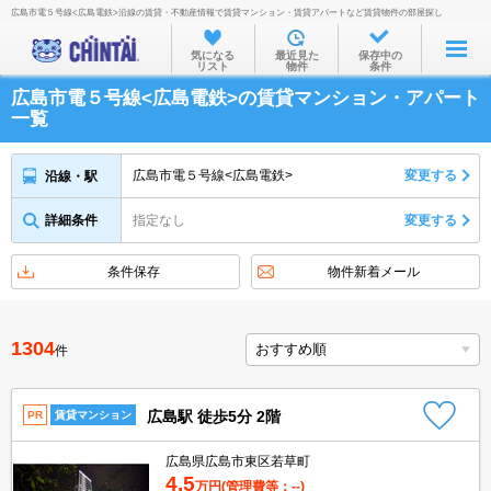
広島市電５号線<広島電鉄>沿線の賃貸・不動産情報で賃貸マンション・賃貸アパートなど賃貸物件の部屋探し
お部屋を探す
気になる
最近見た
保存中の
リスト
物件
条件
沿線・駅から
広島市電５号線<広島電鉄>の賃貸マンション・アパート
住所から
一覧
家賃相場から
広島市電５号線<広島電鉄>
変更する
沿線・駅
通勤通学時間から
詳細条件
指定なし
変更する
物件特集から
不動産会社から
条件保存
物件新着メール
TOP
1304
件
広島駅 徒歩5分 2階
PR
賃貸マンション
広島県広島市東区若草町
4.5
万円
(管理費等：--)