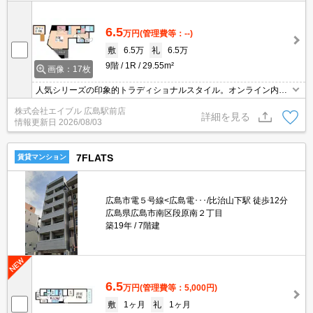
6.5
万円
(管理費等：--)
敷
6.5万
礼
6.5万
9階
1R
29.55m²
画像：17枚
人気シリーズの印象的トラディショナルスタイル。オンライン内見
対応可。オンライン契約対応可。単身赴任の方にオススメ。白を基
株式会社エイブル 広島駅前店
調とした明るい室内。
詳細を見る
情報更新日
2026/08/03
7FLATS
賃貸マンション
広島市電５号線<広島電･･･/比治山下駅 徒歩12分
広島県広島市南区段原南２丁目
築19年
7階建
6.5
万円
(管理費等：5,000円)
敷
1ヶ月
礼
1ヶ月