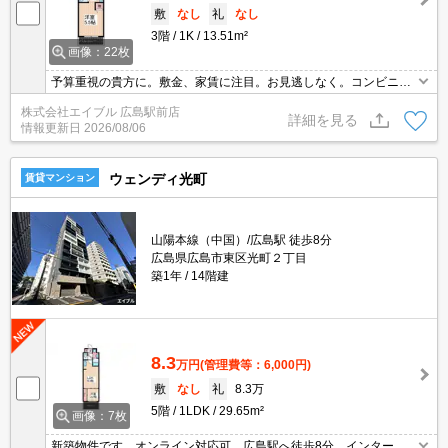
敷
なし
礼
なし
3階
1K
13.51m²
画像：22枚
予算重視の貴方に。敷金、家賃に注目。お見逃しなく。コンビニま
で300mはうれしいね。
株式会社エイブル 広島駅前店
詳細を見る
情報更新日
2026/08/06
ウェンディ光町
賃貸マンション
山陽本線（中国）/広島駅 徒歩8分
広島県広島市東区光町２丁目
築1年
14階建
8.3
万円
(管理費等：6,000円)
敷
なし
礼
8.3万
5階
1LDK
29.65m²
画像：7枚
新築物件です。オンライン対応可。広島駅へ徒歩8分。インターネ