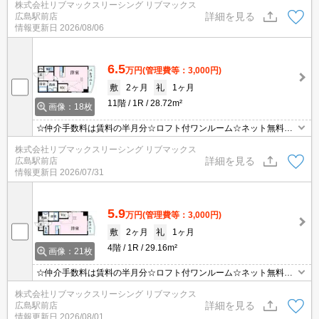
株式会社リブマックスリーシング リブマックス
ートロックで防犯面も安心☆近隣のスーパーやコンビニまで徒歩圏
詳細を見る
広島駅前店
内でお買い物らくらく☆彡
情報更新日
2026/08/06
6.5
万円
(管理費等：3,000円)
敷
2ヶ月
礼
1ヶ月
11階
1R
28.72m²
画像：18枚
☆仲介手数料は賃料の半月分☆ロフト付ワンルーム☆ネット無料☆
最寄り電停まで徒歩7分☆オートロックで防犯面も安心☆近隣にス
株式会社リブマックスリーシング リブマックス
ーパー・コンビニがあり住環境良好です☆便利な宅配ボックスあり
詳細を見る
広島駅前店
☆彡
情報更新日
2026/07/31
5.9
万円
(管理費等：3,000円)
敷
2ヶ月
礼
1ヶ月
4階
1R
29.16m²
画像：21枚
☆仲介手数料は賃料の半月分☆ロフト付ワンルーム☆ネット無料☆
最寄り電停まで徒歩7分☆モニター付きオートロックで防犯面も安
株式会社リブマックスリーシング リブマックス
心☆近隣にスーパー・コンビニがあり住環境良好です☆宅配ボック
詳細を見る
広島駅前店
スあり☆彡
情報更新日
2026/08/01