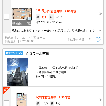
てます。
15.5
万円
(管理費等：9,000円)
敷
なし
礼
2ヶ月
2階
2LDK
63.45m²
画像：37枚
収納力のあるワイドクローゼットを採用しており洋服の多い方でも
安心てご入居出来ます。 ゆとりのバスルームは追焚機能・浴室乾燥
株式会社クリエイト企画 ルーム
機もついおり一日の疲れをしっかりと癒してくれます。 脱衣室には
詳細を見る
情報更新日
2026/08/03
洗面化粧台、室内洗濯機置場を採用しており水回りもスッキリと保
てます。
クロワール京橋
賃貸マンション
山陽本線（中国）/広島駅 徒歩5分
広島県広島市南区京橋町
築27年
11階建
6
万円
(管理費等：2,500円)
敷
12万
礼
6万