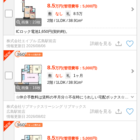
8.5
万円
(管理費等：5,000円)
敷
なし
礼
8.5万
2階
1LDK
38.91m²
画像：23枚
ICロック電池1,650円(契約時)。
株式会社エイブル 広島駅前店
詳細を見る
情報更新日
2026/08/06
8.5
万円
(管理費等：5,000円)
敷
なし
礼
1ヶ月
2階
1LDK
38.91m²
画像：18枚
☆仲介手数料は賃料の半月分☆不在時にうれしい宅配ボックス☆ネ
ット無料☆都市ガスで光熱費節約☆追い焚き機能や温水洗浄便座な
株式会社リブマックスリーシング リブマックス
ど人気の室内設備あり☆モニタ付オートロック完備でセキュリティ
詳細を見る
広島駅前店
ーは安心♪近隣にスーパーやコンビニがあり住環境良好☆彡
情報更新日
2026/08/02
8.5
万円
(管理費等：5,000円)