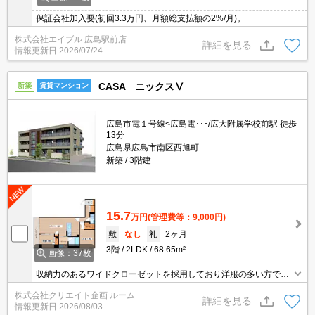
保証会社加入要(初回3.3万円、月額総支払額の2%/月)。
株式会社エイブル 広島駅前店
詳細を見る
情報更新日
2026/07/24
CASA ニックスⅤ
新築
賃貸マンション
広島市電１号線<広島電･･･/広大附属学校前駅 徒歩
13分
広島県広島市南区西旭町
新築
3階建
15.7
万円
(管理費等：9,000円)
敷
なし
礼
2ヶ月
3階
2LDK
68.65m²
画像：37枚
収納力のあるワイドクローゼットを採用しており洋服の多い方でも
安心てご入居出来ます。 ゆとりのバスルームは追焚機能・浴室乾燥
株式会社クリエイト企画 ルーム
機もついおり一日の疲れをしっかりと癒してくれます。 脱衣室には
詳細を見る
情報更新日
2026/08/03
洗面化粧台、室内洗濯機置場を採用しており水回りもスッキリと保