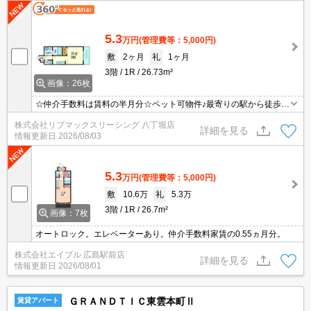
5.3
万円
(管理費等：5,000円)
敷
2ヶ月
礼
1ヶ月
3階
1R
26.73m²
画像：26枚
☆仲介手数料は賃料の半月分☆ペット可物件♪最寄りの駅から徒歩4
分♪オートロック完備でセキュリティーは安心♪不在時にも安心の宅
株式会社リブマックスリーシング 八丁堀店
配BOXあり☆近くにスーパーやコンビニがありますのでお買い物ら
詳細を見る
情報更新日
2026/08/03
くらく♪
5.3
万円
(管理費等：5,000円)
敷
10.6万
礼
5.3万
3階
1R
26.7m²
画像：7枚
オートロック。エレベーターあり。仲介手数料家賃の0.55ヵ月分。
株式会社エイブル 広島駅前店
詳細を見る
情報更新日
2026/08/01
ＧＲＡＮＤＴＩＣ東雲本町Ⅱ
賃貸アパート