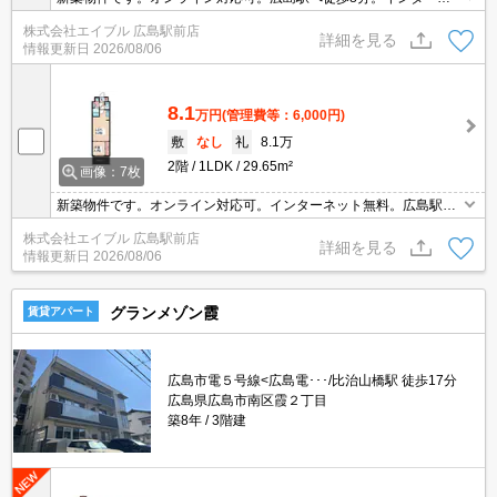
ット無料。マックスバリューまで605m。ウォンツまで286m。駐輪
株式会社エイブル 広島駅前店
場月550円。バイク置場月3,300円。内見可能。
詳細を見る
情報更新日
2026/08/06
8.1
万円
(管理費等：6,000円)
敷
なし
礼
8.1万
2階
1LDK
29.65m²
画像：7枚
新築物件です。オンライン対応可。インターネット無料。広島駅へ
徒歩8分。マックスバリューまで605m。ウォンツまで286m。駐輪
株式会社エイブル 広島駅前店
場月550円。バイク置場月3,300円。内見可能。
詳細を見る
情報更新日
2026/08/06
グランメゾン霞
賃貸アパート
広島市電５号線<広島電･･･/比治山橋駅 徒歩17分
広島県広島市南区霞２丁目
築8年
3階建