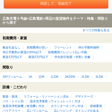
広島市電５号線<広島電鉄>周辺の賃貸物件をテーマ・特集・間取り
から探す
すべての特集を見る
初期費用・家賃
敷金礼金なし
初期費用が安い
フリーレント
仲介手数料無料
仲介手数料が家賃の55%以下
初期費用クレジット払い可能
家賃3万円以下
家賃5万円以下
学生割引制度（学割）対象
間取り
1R/ワンルーム
1K
1DK
1LDK
2K/2DK
2LDK
3LDK
設備・こだわり
新築・築浅
リフォーム・リノベーション済み
デザイナーズ
バス・トイレ別
温水洗浄便座（ウォシュレット）付き
食器洗浄乾燥機（食洗機）付き
カウンターキッチン付き
収納重視
バリアフリー
広いワンルーム
広いリビング・ダイニングがある