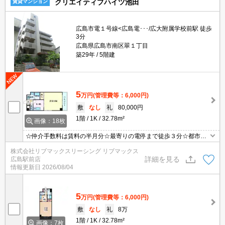
クリエイティブハイツ池田
賃貸マンション
広島市電１号線<広島電･･･/広大附属学校前駅 徒歩
3分
広島県広島市南区翠１丁目
築29年
5階建
5
万円
(管理費等：6,000円)
敷
なし
礼
80,000円
1階
1K
32.78m²
画像：18枚
☆仲介手数料は賃料の半月分☆最寄りの電停まで徒歩３分☆都市ガ
スで光熱費節約できます☆オートロックありでセキュリティーは安
株式会社リブマックスリーシング リブマックス
心♪２面採光で日当たり良好☆近隣のスーパーやコンビニまで徒歩圏
詳細を見る
広島駅前店
内でお買い物らくらく☆彡
情報更新日
2026/08/04
5
万円
(管理費等：6,000円)
敷
なし
礼
8万
1階
1K
32.78m²
画像：7枚