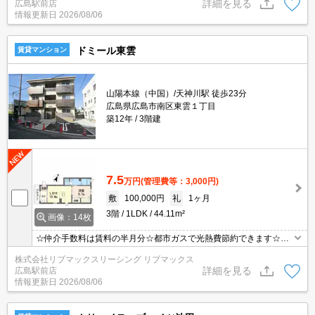
詳細を見る
広島駅前店
近隣にスーパーやコンビニがあり住環境良好☆彡
情報更新日
2026/08/06
ドミール東雲
賃貸マンション
山陽本線（中国）/天神川駅 徒歩23分
広島県広島市南区東雲１丁目
築12年
3階建
7.5
万円
(管理費等：3,000円)
敷
100,000円
礼
1ヶ月
3階
1LDK
44.11m²
画像：14枚
☆仲介手数料は賃料の半月分☆都市ガスで光熱費節約できます☆ネ
ット無料☆対面式システムキッチン☆追い焚き機能・浴室乾燥機な
株式会社リブマックスリーシング リブマックス
ど水回り設備充実♪近隣にスーパーやコンビニがあり住環境良好☆モ
詳細を見る
広島駅前店
ニタ付オートロック完備でセキュリティーは安心☆彡
情報更新日
2026/08/06