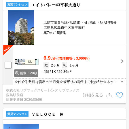
エイトバレー43平和大通り
賃貸マンション
広島市電５号線<広島電･･･/比治山下駅 徒歩8分
広島県広島市中区東平塚町
築7年
15階建
6.9
万円
(管理費等：3,000円)
敷
2ヶ月
礼
1ヶ月
4階
1K
29.36m²
画像：20枚
☆仲介手数料は賃料の半月分☆最寄りの電停まで徒歩8分☆ネット
無料☆不在時にうれしい宅配ボックス☆都市ガスで光熱費節約☆浴
株式会社リブマックスリーシング リブマックス
室乾燥機や温水洗浄便座など人気の室内設備あり☆２口コンロのシ
詳細を見る
広島駅前店
ステムキッチン☆近隣にスーパーやコンビニがあり住環境良好☆彡
情報更新日
2026/08/06
ＶＥＬＯＣＥ Ⅳ
賃貸マンション