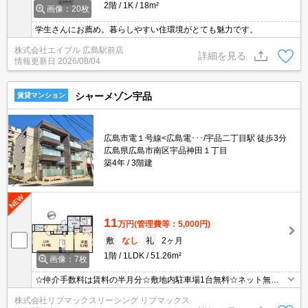
2階
1K
18m²
画像：20枚
学生さんにお薦め。暮らしやすい住環境がとても魅力です。
株式会社エイブル 広島駅前店
詳細を見る
情報更新日
2026/08/04
シャーメゾン宇品
賃貸マンション
広島市電１号線<広島電･･･/宇品二丁目駅 徒歩3分
広島県広島市南区宇品神田１丁目
築4年
3階建
11
万円
(管理費等：5,000円)
敷
なし
礼
2ヶ月
1階
1LDK
51.26m²
画像：7枚
☆仲介手数料は賃料の半月分☆敷地内駐車場1台無料☆ネット無料
☆最寄り電停まで徒歩３分☆不在時にうれしい宅配ボックス☆都市
株式会社リブマックスリーシング リブマックス
ガスで光熱費節約☆追い焚き機能・浴室乾燥機など水回り設備充実♪