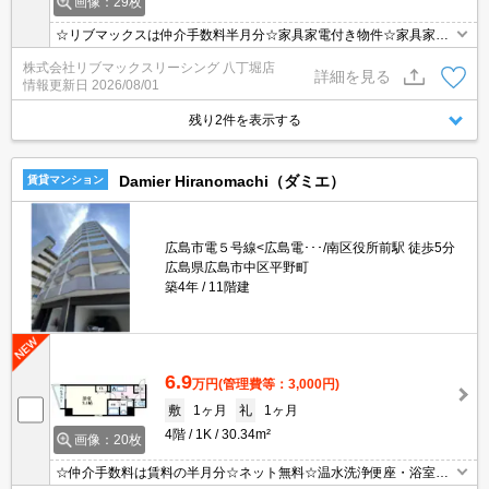
画像：29枚
☆リブマックスは仲介手数料半月分☆家具家電付き物件☆家具家電
購入の手間や費用が抑えられます☆モバイルWiFi付きで簡単ネット
株式会社リブマックスリーシング 八丁堀店
接続☆テレビ、洗濯機、冷蔵庫、ベッド、ベッドマット、電子レン
詳細を見る
情報更新日
2026/08/01
ジ、ケトル、机、イス、掃除機、ドライヤー、カーテン付き☆
残り2件を表示する
Damier Hiranomachi（ダミエ）
賃貸マンション
広島市電５号線<広島電･･･/南区役所前駅 徒歩5分
広島県広島市中区平野町
築4年
11階建
6.9
万円
(管理費等：3,000円)
敷
1ヶ月
礼
1ヶ月
4階
1K
30.34m²
画像：20枚
☆仲介手数料は賃料の半月分☆ネット無料☆温水洗浄便座・浴室乾