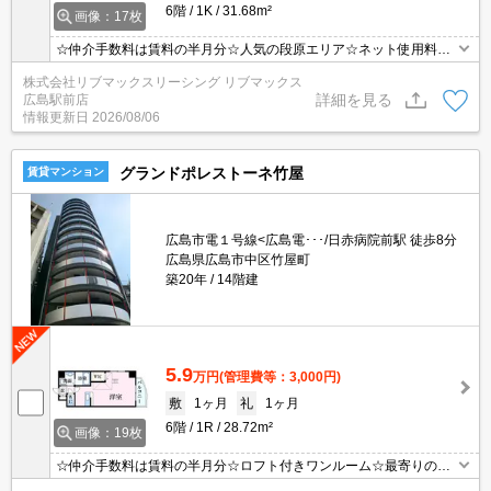
6階
1K
31.68m²
画像：17枚
☆仲介手数料は賃料の半月分☆人気の段原エリア☆ネット使用料無
料☆都市ガスで光熱費を抑えられます☆オートロックで防犯面も安
株式会社リブマックスリーシング リブマックス
心☆近隣にスーパーやコンビニがあり住環境良好です☆便利な宅配
詳細を見る
広島駅前店
ボックスあり☆彡
情報更新日
2026/08/06
グランドポレストーネ竹屋
賃貸マンション
広島市電１号線<広島電･･･/日赤病院前駅 徒歩8分
広島県広島市中区竹屋町
築20年
14階建
5.9
万円
(管理費等：3,000円)
敷
1ヶ月
礼
1ヶ月
6階
1R
28.72m²
画像：19枚
☆仲介手数料は賃料の半月分☆ロフト付きワンルーム☆最寄りの電
停まで徒歩７分☆ネット無料☆不在時にうれしい宅配ボックス☆オ