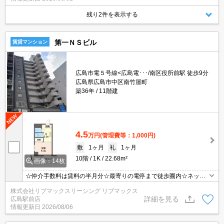
残り2件を表示する
第一ＮＳビル
賃貸マンション
広島市電５号線<広島電･･･/南区役所前駅 徒歩9分
広島県広島市中区南竹屋町
築36年
11階建
4.5
万円
(管理費等：1,000円)
敷
1ヶ月
礼
1ヶ月
10階
1K
22.68m²
画像：14枚
☆仲介手数料は賃料の半月分☆最寄りの電停まで徒歩圏内☆ネット
無料☆都市ガスで光熱費節約☆TV付きインターホンでセキュリティ
株式会社リブマックスリーシング リブマックス
は安心♪バス・トイレ別☆近隣のスーパーやコンビニまで徒歩圏内で
詳細を見る
広島駅前店
お買い物らくらく☆彡
情報更新日
2026/08/06