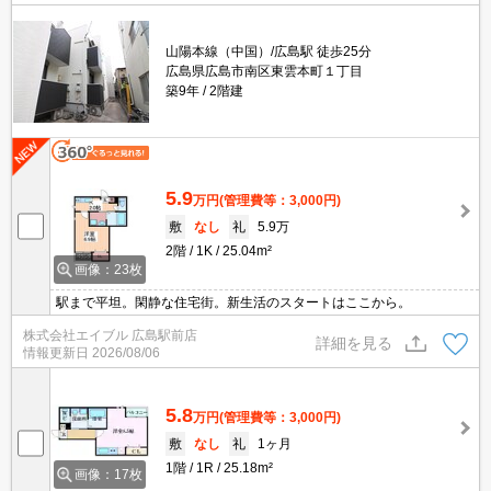
山陽本線（中国）/広島駅 徒歩25分
広島県広島市南区東雲本町１丁目
築9年
2階建
5.9
万円
(管理費等：3,000円)
敷
なし
礼
5.9万
2階
1K
25.04m²
画像：23枚
駅まで平坦。閑静な住宅街。新生活のスタートはここから。
株式会社エイブル 広島駅前店
詳細を見る
情報更新日
2026/08/06
5.8
万円
(管理費等：3,000円)
敷
なし
礼
1ヶ月
1階
1R
25.18m²
画像：17枚