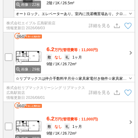
2階
1K
26.5m²
画像：22枚
オートロック。エレベーターあり。室内に洗濯機置場あり。クロー
ゼット付。オール電化。
株式会社エイブル 広島駅前店
詳細を見る
情報更新日
2026/08/03
6.2
万円
(管理費等：11,000円)
敷
なし
礼
1ヶ月
9階
1K
26.72m²
画像：29枚
☆リブマックスは仲介手数料半月分☆家具家電付き物件☆家具家電
購入の手間や費用が抑えられます☆モバイルWiFi付きで簡単ネット
株式会社リブマックスリーシング リブマックス
接続☆テレビ、洗濯機、冷蔵庫、ベッド、ベッドマット、電子レン
詳細を見る
広島駅前店
ジ、ケトル、机、イス、掃除機、ドライヤー、カーテン付き☆
情報更新日
2026/08/01
6.2
万円
(管理費等：11,000円)
敷
なし
礼
1ヶ月
9階
1K
26.72m²