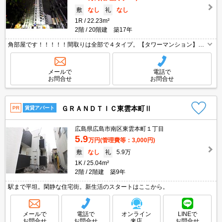
敷
なし
礼
なし
1R
22.23m²
2階
20階建 築17年
角部屋です！！！！！間取りは全部で４タイプ。【タワーマンション】
【広島駅近隣】【防犯面◎】洗面独立、宅配ボックス、ネットラウンジ、
屋上展望スペース・・・魅力がいっぱい詰まった、きれいな築浅マンショ
ンです。
メールで
電話で
お問合せ
お問合せ
ＧＲＡＮＤＴＩＣ東雲本町Ⅱ
PR
賃貸アパート
広島県広島市南区東雲本町１丁目
5.9
万円
(管理費等：3,000円)
敷
なし
礼
5.9万
1K
25.04m²
2階
2階建 築9年
駅まで平坦。閑静な住宅街。新生活のスタートはここから。
メールで
電話で
オンライン
LINEで
お問合せ
お問合せ
来店
お問合せ