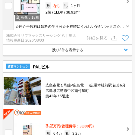
敷
なし
礼
1ヶ月
2階
1LDK
38.91m²
画像：18枚
☆仲介手数料は賃料の半月分☆不在時にうれしい宅配ボックス☆ネ
ット無料☆都市ガスで光熱費節約☆追い焚き機能や温水洗浄便座な
株式会社リブマックスリーシング 八丁堀店
ど人気の室内設備あり☆モニタ付オートロック完備でセキュリティ
詳細を見る
情報更新日
2026/08/03
ーは安心♪近隣にスーパーやコンビニがあり住環境良好☆彡
残り3件を表示する
PALビル
賃貸マンション
広島市電１号線<広島電･･･/広電本社前駅 徒歩6分
広島県広島市中区南竹屋町
築42年
5階建
3.2
万円
(管理費等：3,000円)
敷
6.4万
礼
3.2万