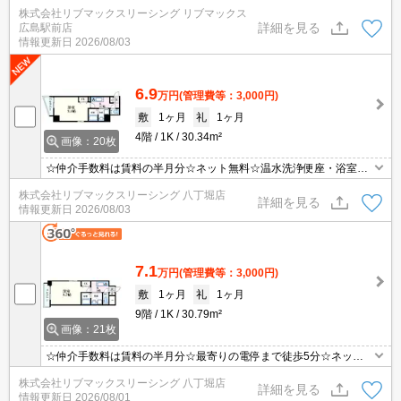
燥機・システムキッチン等室内設備充実☆宅配ボックス完備☆モニ
株式会社リブマックスリーシング リブマックス
タ付きオートロックで防犯面安心☆都市ガスで経済的☆
詳細を見る
広島駅前店
情報更新日
2026/08/03
6.9
万円
(管理費等：3,000円)
敷
1ヶ月
礼
1ヶ月
4階
1K
30.34m²
画像：20枚
☆仲介手数料は賃料の半月分☆ネット無料☆温水洗浄便座・浴室乾
燥機・システムキッチン等室内設備充実☆宅配ボックス完備☆モニ
株式会社リブマックスリーシング 八丁堀店
タ付きオートロックで防犯面安心☆都市ガスで経済的☆
詳細を見る
情報更新日
2026/08/03
7.1
万円
(管理費等：3,000円)
敷
1ヶ月
礼
1ヶ月
9階
1K
30.79m²
画像：21枚
☆仲介手数料は賃料の半月分☆最寄りの電停まで徒歩5分☆ネット
無料☆不在時にうれしい宅配ボックス☆都市ガスで光熱費節約☆浴
株式会社リブマックスリーシング 八丁堀店
室乾燥機や温水洗浄便座など人気の室内設備あり☆3口コンロのシ
詳細を見る
情報更新日
2026/08/01
ステムキッチン☆モニタ付オートロックでセキュリティーは安心☆