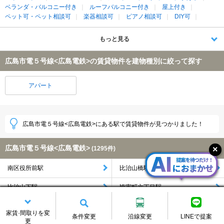
ベランダ・バルコニー付き
ルーフバルコニー付き
屋上付き
ペット可・ペット相談可
楽器相談可
ピアノ相談可
DIY可
もっと見る
広島市電５号線<広島電鉄>の賃貸物件を建物種別に絞って探す
アパート
広島市電５号線<広島電鉄>にある駅で賃貸物件が見つかりました！
広島市電５号線<広島電鉄>
(1295件)
南区役所前駅
比治山橋駅
比治山下駅
皆実町六丁目駅
広大附属学校前駅
県病院前駅
家賃·間取りを変
条件変更
沿線変更
LINEで提案
更