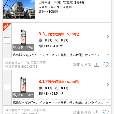
山陽本線（中国）/広島駅 徒歩7分
広島県広島市東区若草町
築4年
10階建
8.3
万円
(管理費等：5,000円)
敷
8.3万
礼
8.3万
7階
1K
24.06m²
画像：23枚
広島駅へ徒歩7分。インターネット無料、使い放題。オンライン対
応可。仲介手数料家賃の0.55ヵ月分。
株式会社エイブル 広島駅前店
詳細を見る
情報更新日
2026/08/04
8.1
万円
(管理費等：5,000円)
敷
8.1万
礼
8.1万
3階
1K
23.54m²
画像：23枚
広島駅へ徒歩7分。インターネット無料、使い放題。オンライン対
応可。
株式会社エイブル 広島駅前店
詳細を見る