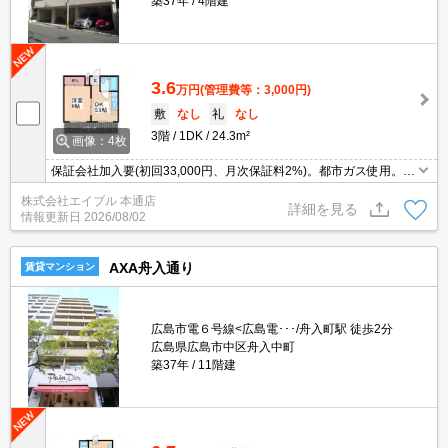
築37年
4階建
3.6
万円
(管理費等：3,000円)
敷
なし
礼
なし
3階
1DK
24.3m²
画像：4枚
保証会社加入要(初回33,000円、月次保証料2%)。都市ガス使用。イ
ンターネット無料。防犯カメラ。
株式会社エイブル 本通店
詳細を見る
情報更新日
2026/08/02
AXA舟入通り
賃貸マンション
広島市電６号線<広島電･･･/舟入町駅 徒歩2分
広島県広島市中区舟入中町
築37年
11階建