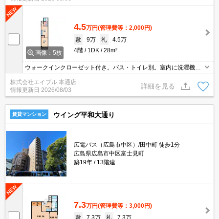
4.5
万円
(管理費等：2,000円)
敷
9万
礼
4.5万
4階
1DK
28m²
画像：5枚
ウォークインクローゼット付き。バス・トイレ別。室内に洗濯機置
場あり。
株式会社エイブル 本通店
詳細を見る
情報更新日
2026/08/03
ウイング平和大通り
賃貸マンション
広電バス（広島市中区）/田中町 徒歩1分
広島県広島市中区富士見町
築19年
13階建
7.3
万円
(管理費等：3,000円)
敷
7.3万
礼
7.3万