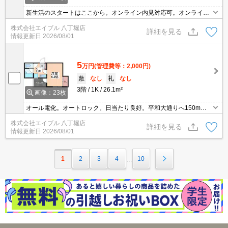
新生活のスタートはここから。オンライン内見対応可。オンライン
契約対応可。
株式会社エイブル 八丁堀店
詳細を見る
情報更新日
2026/08/01
5
万円
(管理費等：2,000円)
敷
なし
礼
なし
3階
1K
26.1m²
画像：23枚
オール電化。オートロック。日当たり良好。平和大通りへ150m。
オンライン内見対応可。オンライン契約対応可。インターネット無
株式会社エイブル 八丁堀店
料。
詳細を見る
情報更新日
2026/08/01
1
2
3
4
10
…