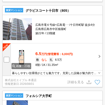
グラビスコート十日市（805）
賃貸マンション
広島市電６号線<広島電･･･/十日市町駅 徒歩4分
広島県広島市中区猫屋町
築22年
13階建
6.5
万円
(管理費等：6,000円)
敷
なし
礼
6.5万
8階
1K
31.35m²
画像：23枚
暮らしやすい住環境がとても魅力です。充実した設備が魅力的で
す。分譲賃貸。スーパーが近く(240m)買物便利。都市ガス使用。浴
株式会社エイブル 本通店
室換気乾燥式。ウォークインクローゼット付き。仲介手数料家賃の
詳細を見る
情報更新日
2026/08/01
0.55ヵ月分。
フォルシア大手町
賃貸マンション