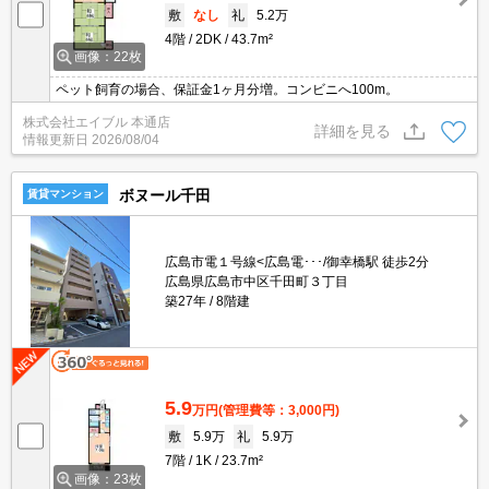
敷
なし
礼
5.2万
4階
2DK
43.7m²
画像：22枚
ペット飼育の場合、保証金1ヶ月分増。コンビニへ100m。
株式会社エイブル 本通店
詳細を見る
情報更新日
2026/08/04
ボヌール千田
賃貸マンション
広島市電１号線<広島電･･･/御幸橋駅 徒歩2分
広島県広島市中区千田町３丁目
築27年
8階建
5.9
万円
(管理費等：3,000円)
敷
5.9万
礼
5.9万
7階
1K
23.7m²
画像：23枚