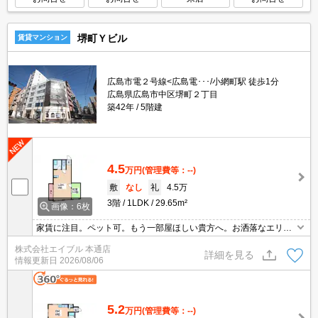
堺町Ｙビル
賃貸マンション
広島市電２号線<広島電･･･/小網町駅 徒歩1分
広島県広島市中区堺町２丁目
築42年
5階建
4.5
万円
(管理費等：--)
敷
なし
礼
4.5万
3階
1LDK
29.65m²
画像：6枚
家賃に注目。ペット可。もう一部屋ほしい貴方へ。お洒落なエリア
の気になるお部屋。
株式会社エイブル 本通店
詳細を見る
情報更新日
2026/08/06
5.2
万円
(管理費等：--)