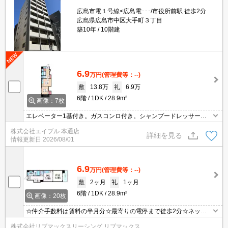
広島市電１号線<広島電･･･/市役所前駅 徒歩2分
広島県広島市中区大手町３丁目
築10年
10階建
6.9
万円
(管理費等：--)
敷
13.8万
礼
6.9万
6階
1DK
28.9m²
画像：7枚
エレベーター1基付き。ガスコンロ付き。シャンプードレッサー付
き。バイク置場月1,000円。エントランスオートロック。仲介手数
株式会社エイブル 本通店
料家賃の0.55ヵ月分。近隣駐車場有・300m、月2.2万円(別契約)。
詳細を見る
情報更新日
2026/08/01
6.9
万円
(管理費等：--)
敷
2ヶ月
礼
1ヶ月
6階
1DK
28.9m²
画像：20枚
☆仲介手数料は賃料の半月分☆最寄りの電停まで徒歩2分☆ネット
無料☆不在時にうれしい宅配ボックス付き☆追い焚き機能や温水洗
株式会社リブマックスリーシング リブマックス
浄便座など人気の室内設備あり☆２口コンロのシステムキッチン☆