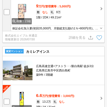
9
万円
(管理費等：5,000円)
敷
なし
礼
9万
1階
2DK
49.21m²
画像：23枚
保証会社加入要(初回35,000円、月額総支払額の1％+800円/月)。ウ
ォークインクローゼット付き。追焚き機能付バス。オートロック。
株式会社エイブル 本通店
宅配ボックスあり。
詳細を見る
情報更新日
2026/07/30
カミレアインス
賃貸マンション
広島高速交通<アストラ･･･/新白島駅 徒歩3分
広島県広島市中区西白島町
築9年
3階建
6.6
万円
(管理費等：3,000円)
敷
13.2万
礼
なし
3階
1K
31m²