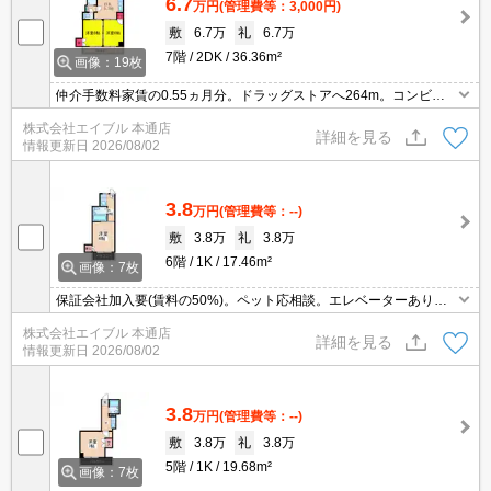
6.7
万円
(管理費等：3,000円)
敷
6.7万
礼
6.7万
7階
2DK
36.36m²
画像：19枚
仲介手数料家賃の0.55ヵ月分。ドラッグストアへ264m。コンビニ
が近く(259m)買物便利。エントランスオートロック。TVインターホ
株式会社エイブル 本通店
ン付き。インターネット無料。
詳細を見る
情報更新日
2026/08/02
3.8
万円
(管理費等：--)
敷
3.8万
礼
3.8万
6階
1K
17.46m²
画像：7枚
保証会社加入要(賃料の50%)。ペット応相談。エレベーターあり。
オートロック。
株式会社エイブル 本通店
詳細を見る
情報更新日
2026/08/02
3.8
万円
(管理費等：--)
敷
3.8万
礼
3.8万
5階
1K
19.68m²
画像：7枚