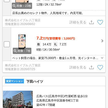
12階
2K
32.78m²
画像：23枚
店長お薦めのセレクト物件。人気地域です。内見可能。
株式会社エイブル 八丁堀店
詳細を見る
情報更新日
2026/08/02
7.2
万円
(管理費等：3,000円)
敷
14.4万
礼
7.2万
8階
1K
30.56m²
画像：7枚
ペット飼育の場合、家賃75,000円・敷金1ヵ月増。光インターネッ
ト無料使い放題。8階の角部屋。TVインターホン付き。フジグラン
株式会社エイブル 八丁堀店
へ185m。鍵交換代33,000円。広々30.56㎡。
詳細を見る
情報更新日
2026/07/25
下田ハイツ
賃貸マンション
広島バス(広島市中区)/竹屋町西 徒歩1分
広島県広島市中区国泰寺町1丁目
築42年
7階建