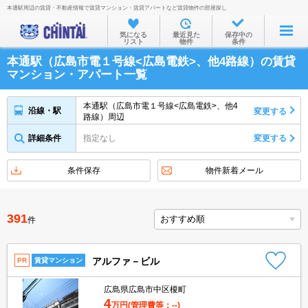
本通駅周辺の賃貸・不動産情報で賃貸マンション・賃貸アパートなど賃貸物件の部屋探し
お部屋を探す
気になる
最近見た
保存中の
リスト
物件
条件
沿線・駅から
本通駅（広島市電１号線<広島電鉄>、他4路線）の賃貸
住所から
マンション・アパート一覧
家賃相場から
本通駅（広島市電１号線<広島電鉄>、他4
沿線・駅
変更する
路線）周辺
通勤通学時間から
詳細条件
指定なし
変更する
物件特集から
不動産会社から
条件保存
物件新着メール
TOP
391
件
アルファ－ビル
PR
賃貸マンション
広島県広島市中区榎町
4
万円
(管理費等：--)