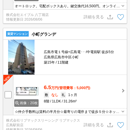
オートロック。宅配ボックスあり。鍵交換代16,500円。オンライン
内見対応可。オンライン契約対応可。
株式会社エイブル 八丁堀店
詳細を見る
情報更新日
2026/08/06
小町グランデ
賃貸マンション
広島市電１号線<広島電･･･/中電前駅 徒歩5分
広島県広島市中区小町
築15年
11階建
6.5
万円
(管理費等：5,000円)
敷
なし
礼
1ヶ月
8階
1LDK
31.26m²
画像：20枚
☆仲介手数料は賃料の半月分☆最寄りの電停まで徒歩５分☆ネット
無料☆２口コンロのシステムキッチン☆モニタ付オートロック完備
株式会社リブマックスリーシング リブマックス
でセキュリティーは安心♪温水洗浄便座や独立洗面台あり☆近隣のス
詳細を見る
広島駅前店
ーパーやコンビニまで徒歩圏内でお買い物らくらく☆彡
情報更新日
2026/08/06