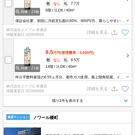
敷
なし
礼
7.7万
6階
1LDK
40m²
画像：23枚
保証会社要、初回に月総支払額の50%、800円/月。暮らしやすい住
環境がとても魅力です。充実した設備が魅力的です。都市ガス使
株式会社エイブル 本通店
用。インターネット無料。TVインターホン付き。南向きの角部屋で
詳細を見る
情報更新日
2026/08/06
す。
8.5
万円
(管理費等：5,000円)
敷
なし
礼
8.5万
14階
1LDK
40m²
画像：21枚
仲介手数料家賃の0.55ヵ月分。都市ガス使用。最上階角部屋。イン
ターネット無料。宅配ボックスあり。
株式会社エイブル 本通店
詳細を見る
情報更新日
2026/08/06
残り1件を表示する
ノワール榎町
賃貸マンション