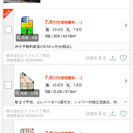
7.8
万円
(管理費等：--)
敷
23.4万
礼
7.8万
5階
3DK
64.09m²
画像：6枚
仲介手数料家賃の0.54ヵ月分(税込)。
株式会社エイブル 八丁堀店
詳細を見る
情報更新日
2026/08/02
7.8
万円
(管理費等：--)
敷
15.6万
礼
7.8万
5階
2LDK
57.8m²
画像：14枚
駅まで平坦。エレベーター1基付き。シャワー付独立洗面台。内見
から契約までオンラインで対応可能です。
株式会社エイブル 八丁堀店
詳細を見る
情報更新日
2026/07/29
7.8