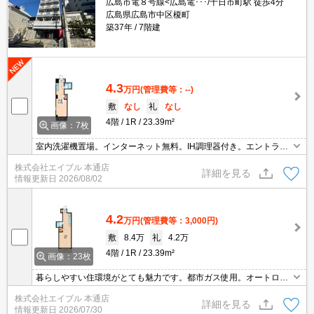
広島市電８号線<広島電･･･/十日市町駅 徒歩4分
広島県広島市中区榎町
築37年
7階建
4.3
万円
(管理費等：--)
敷
なし
礼
なし
4階
1R
23.39m²
画像：7枚
室内洗濯機置場。インターネット無料。IH調理器付き。エントラン
スオートロック。エレベーターあり。都市ガス使用。最寄り駅まで
株式会社エイブル 本通店
徒歩2分！。スーパーが近く(396m)買物便利。
詳細を見る
情報更新日
2026/08/02
4.2
万円
(管理費等：3,000円)
敷
8.4万
礼
4.2万
4階
1R
23.39m²
画像：23枚
暮らしやすい住環境がとても魅力です。都市ガス使用。オートロッ
ク。エレベーターあり。24時間営業のスーパーへ330m。セブンイ
株式会社エイブル 本通店
レブンへ160m。インターネット無料。仲介手数料家賃の0.55ヵ月
詳細を見る
情報更新日
2026/07/30
分。