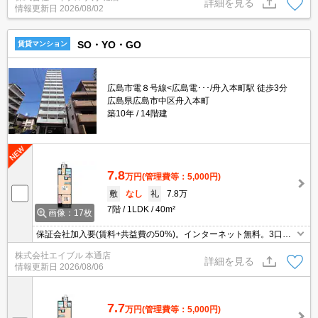
詳細を見る
情報更新日
2026/08/02
SO・YO・GO
賃貸マンション
広島市電８号線<広島電･･･/舟入本町駅 徒歩3分
広島県広島市中区舟入本町
築10年
14階建
7.8
万円
(管理費等：5,000円)
敷
なし
礼
7.8万
7階
1LDK
40m²
画像：17枚
保証会社加入要(賃料+共益費の50%)。インターネット無料。3口ガ
スコンロ付。角部屋。都市ガス使用。
株式会社エイブル 本通店
詳細を見る
情報更新日
2026/08/06
7.7
万円
(管理費等：5,000円)