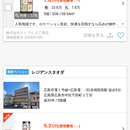
万円
(管理費等：--)
敷
15.6万
礼
7.8万
5階
3DK
58.54m²
画像：22枚
人気地域です。ロケーション良好。快適を目指すなら広めの物件。
内見から契約までオンラインで対応可能です。
株式会社エイブル 八丁堀店
詳細を見る
情報更新日
2026/07/29
レジデンスタオダ
賃貸マンション
広島市電１号線<広島電･･･/日赤病院前駅 徒歩5分
広島県広島市中区千田町２丁目
築35年
5階建
5.3
万円
(管理費等：--)