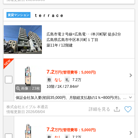
ｔｅｒｒａｃｅ
賃貸マンション
広島市電２号線<広島電･･･/本川町駅 徒歩2分
広島県広島市中区本川町１丁目
築11年
12階建
7.2
万円
(管理費等：5,000円)
敷
なし
礼
7.2万
10階
1K
27.84m²
画像：23枚
保証会社加入要(初回35,000円、月額総支払額の1％+800円/月)。追
焚き機能付バス。宅配ボックスあり。エレベーターあり。角部屋。
株式会社エイブル 本通店
詳細を見る
情報更新日
2026/08/04
7.2
万円
(管理費等：5,000円)
敷
なし
礼
7.2万