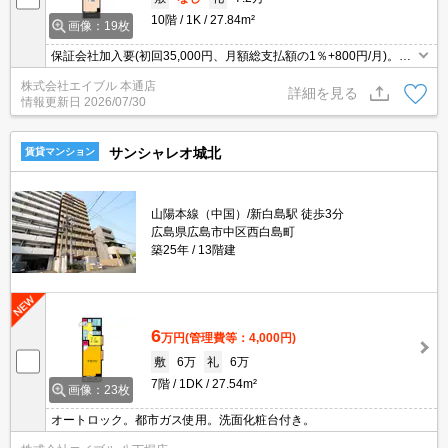
10階
1K
27.84m²
画像：19枚
保証会社加入要(初回35,000円、月額総支払額の1％+800円/月)。イ
ンターネット無料。追焚き機能付バス。角部屋。
株式会社エイブル 本通店
詳細を見る
情報更新日
2026/07/30
サンシャレオ城北
賃貸マンション
山陽本線（中国）/新白島駅 徒歩3分
広島県広島市中区西白島町
築25年
13階建
6
万円
(管理費等：4,000円)
敷
6万
礼
6万
7階
1DK
27.54m²
画像：23枚
オートロック。都市ガス使用。洗面化粧台付き。