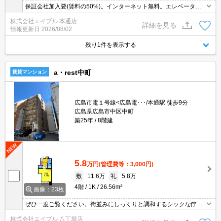
保証会社加入要(賃料の50%)。インターネット無料。エレベーター
あり。オートロック。
株式会社エイブル 本通店
詳細を見る
情報更新日
2026/08/02
残り1件を表示する
a・rest中町
賃貸マンション
広島市電１号線<広島電･･･/本通駅 徒歩9分
広島県広島市中区中町
築25年
8階建
5.8
万円
(管理費等：3,000円)
敷
11.6万
礼
5.8万
4階
1K
26.56m²
画像：23枚
ぜひ一度ご覧ください。街並みにしっくりと調和するシックな佇ま
いです。
株式会社エイブル 八丁堀店