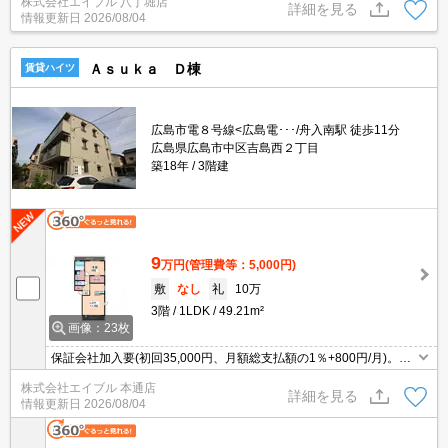
株式会社エイブル 八丁堀店
詳細を見る
情報更新日
2026/08/04
Ａｓｕｋａ Ｄ棟
賃貸ハイツ
広島市電８号線<広島電･･･/舟入南駅 徒歩11分
広島県広島市中区吉島西２丁目
築18年
3階建
9
万円
(管理費等：5,000円)
敷
なし
礼
10万
3階
1LDK
49.21m²
画像：23枚
保証会社加入要(初回35,000円、月額総支払額の1％+800円/月)。エ
アコン2基付き。ウォークインクローゼット付き。追焚き機能付バ
株式会社エイブル 本通店
ス。温水洗浄便座付き。
詳細を見る
情報更新日
2026/08/04