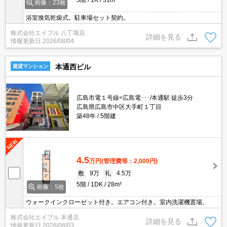
画像：23枚
浴室換気乾燥式。駐車場セット契約。
株式会社エイブル 八丁堀店
詳細を見る
情報更新日
2026/08/04
本通西ビル
賃貸マンション
広島市電１号線<広島電･･･/本通駅 徒歩3分
広島県広島市中区大手町１丁目
築48年
5階建
4.5
万円
(管理費等：2,000円)
敷
9万
礼
4.5万
5階
1DK
28m²
画像：5枚
ウォークインクローゼット付き。エアコン付き。室内洗濯機置場。
株式会社エイブル 本通店
詳細を見る
情報更新日
2026/08/03