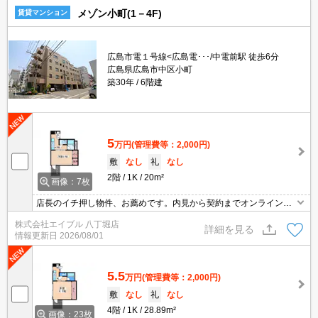
メゾン小町(1－4F)
賃貸マンション
広島市電１号線<広島電･･･/中電前駅 徒歩6分
広島県広島市中区小町
築30年
6階建
5
万円
(管理費等：2,000円)
敷
なし
礼
なし
2階
1K
20m²
画像：7枚
店長のイチ押し物件、お薦めです。内見から契約までオンラインで
対応可能です。
株式会社エイブル 八丁堀店
詳細を見る
情報更新日
2026/08/01
5.5
万円
(管理費等：2,000円)
敷
なし
礼
なし
4階
1K
28.89m²
画像：23枚