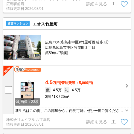
詳細を見る
広島駅前店
モニタ付オートロック完備でセキュリティーは安心☆彡
情報更新日
2026/08/01
エオス竹屋町
賃貸マンション
広島バス(広島市中区)/竹屋町西 徒歩1分
広島県広島市中区竹屋町３丁目
築59年
7階建
4.5
万円
(管理費等：5,000円)
敷
4.5万
礼
4.5万
2階
1K
25m²
画像：23枚
新生活はこの街、この部屋から。内見可能。ぜひ一度ご覧くださ
い。オンライン内見対応可。オンライン契約対応可。ペット可。
株式会社エイブル 八丁堀店
詳細を見る
情報更新日
2026/08/01