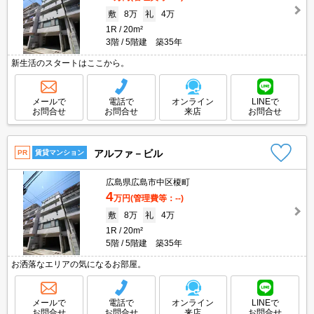
敷
8万
礼
4万
1R
20m²
3階
5階建 築35年
新生活のスタートはここから。
メールで
電話で
オンライン
LINEで
お問合せ
お問合せ
来店
お問合せ
アルファ－ビル
PR
賃貸マンション
広島県広島市中区榎町
4
万円
(管理費等：--)
敷
8万
礼
4万
1R
20m²
5階
5階建 築35年
お洒落なエリアの気になるお部屋。
メールで
電話で
オンライン
LINEで
お問合せ
お問合せ
来店
お問合せ