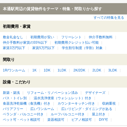
本通駅周辺の賃貸物件をテーマ・特集・間取りから探す
すべての特集を見る
初期費用・家賃
敷金礼金なし
初期費用が安い
フリーレント
仲介手数料無料
仲介手数料が家賃の55%以下
初期費用クレジット払い可能
家賃3万円以下
家賃5万円以下
学生割引制度（学割）対象
間取り
1R/ワンルーム
1K
1DK
1LDK
2K/2DK
2LDK
3LDK
設備・こだわり
新築・築浅
リフォーム・リノベーション済み
デザイナーズ
バス・トイレ別
温水洗浄便座（ウォシュレット）付き
食器洗浄乾燥機（食洗機）付き
カウンターキッチン付き
収納重視
バリアフリー
広いワンルーム
広いリビング・ダイニングがある
ベランダ・バルコニー付き
ルーフバルコニー付き
屋上付き
ペット可・ペット相談可
楽器相談可
ピアノ相談可
DIY可