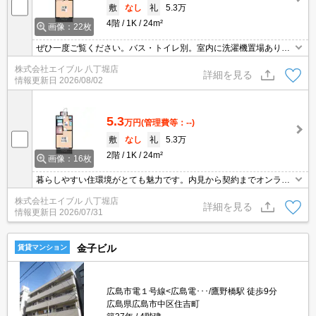
敷
なし
礼
5.3万
4階
1K
24m²
画像：22枚
ぜひ一度ご覧ください。バス・トイレ別。室内に洗濯機置場あり。
ガスコンロ付き。オンライン内見対応可。オンライン契約対応可。
株式会社エイブル 八丁堀店
引越指定業者あり。初期費用カード払い可。
詳細を見る
情報更新日
2026/08/02
5.3
万円
(管理費等：--)
敷
なし
礼
5.3万
2階
1K
24m²
画像：16枚
暮らしやすい住環境がとても魅力です。内見から契約までオンライ
ンで対応可能です。引越指定業者あり。初期費用・家賃カード払い
株式会社エイブル 八丁堀店
可。店長のイチ押し物件、お薦めです。内見から契約までオンライ
詳細を見る
情報更新日
2026/07/31
ンで対応可能です。
金子ビル
賃貸マンション
広島市電１号線<広島電･･･/鷹野橋駅 徒歩9分
広島県広島市中区住吉町