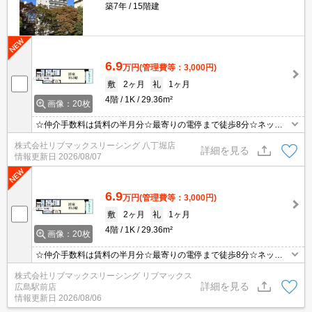
築7年
15階建
6.9
万円
(管理費等：3,000円)
敷
2ヶ月
礼
1ヶ月
4階
1K
29.36m²
画像：20枚
☆仲介手数料は賃料の半月分☆最寄りの電停まで徒歩8分☆ネット
無料☆不在時にうれしい宅配ボックス☆都市ガスで光熱費節約☆浴
株式会社リブマックスリーシング 八丁堀店
室乾燥機や温水洗浄便座など人気の室内設備あり☆２口コンロのシ
詳細を見る
情報更新日
2026/08/07
ステムキッチン☆近隣にスーパーやコンビニがあり住環境良好☆彡
6.9
万円
(管理費等：3,000円)
敷
2ヶ月
礼
1ヶ月
4階
1K
29.36m²
画像：20枚
☆仲介手数料は賃料の半月分☆最寄りの電停まで徒歩8分☆ネット
無料☆不在時にうれしい宅配ボックス☆都市ガスで光熱費節約☆浴
株式会社リブマックスリーシング リブマックス
室乾燥機や温水洗浄便座など人気の室内設備あり☆２口コンロのシ
詳細を見る
広島駅前店
ステムキッチン☆近隣にスーパーやコンビニがあり住環境良好☆彡
情報更新日
2026/08/06