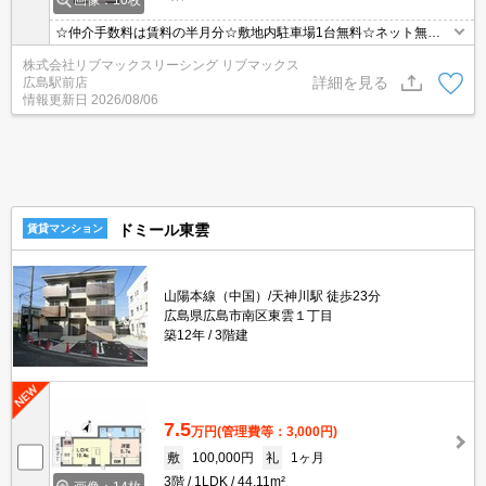
画像：10枚
☆仲介手数料は賃料の半月分☆敷地内駐車場1台無料☆ネット無料
☆都市ガスで光熱費節約できます☆温水洗浄便座やウォークインク
株式会社リブマックスリーシング リブマックス
ローゼットなど人気の室内設備あり☆TV付きインターホンや防犯カ
詳細を見る
広島駅前店
メラがありセキュリティは安心☆彡
情報更新日
2026/08/06
ドミール東雲
賃貸マンション
山陽本線（中国）/天神川駅 徒歩23分
広島県広島市南区東雲１丁目
築12年
3階建
7.5
万円
(管理費等：3,000円)
敷
100,000円
礼
1ヶ月
3階
1LDK
44.11m²