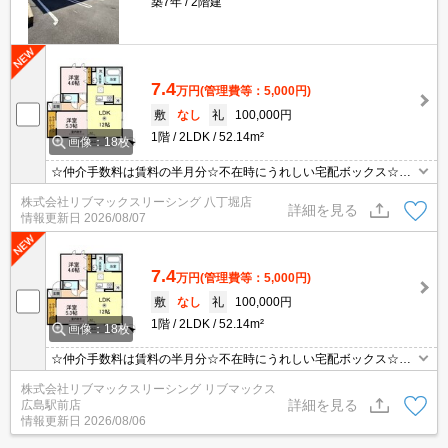
築7年
2階建
7.4
万円
(管理費等：5,000円)
敷
なし
礼
100,000円
1階
2LDK
52.14m²
画像：18枚
☆仲介手数料は賃料の半月分☆不在時にうれしい宅配ボックス☆ネ
ット無料☆ウォークインクローゼットあり☆3口コンロの対面式シ
株式会社リブマックスリーシング 八丁堀店
ステムキッチン☆追い焚き機能や温水洗浄便座など人気の室内設備
詳細を見る
情報更新日
2026/08/07
あり☆TV付きインターホンでセキュリティは安心☆彡
7.4
万円
(管理費等：5,000円)
敷
なし
礼
100,000円
1階
2LDK
52.14m²
画像：18枚
☆仲介手数料は賃料の半月分☆不在時にうれしい宅配ボックス☆ネ
ット無料☆ウォークインクローゼットあり☆3口コンロの対面式シ
株式会社リブマックスリーシング リブマックス
ステムキッチン☆追い焚き機能や温水洗浄便座など人気の室内設備
詳細を見る
広島駅前店
あり☆TV付きインターホンでセキュリティは安心☆彡
情報更新日
2026/08/06