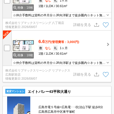
敷
なし
礼
1ヶ月
1階
1LDK
30.61m²
画像：18枚
☆仲介手数料は賃料の半月分☆JR向洋駅まで徒歩圏内☆ネット無料
☆2口コンロのシステムキッチン☆浴室乾燥機や温水洗浄便座など
株式会社リブマックスリーシング 八丁堀店
人気の室内設備あり☆モニタ付オートロック完備でセキュリティー
詳細を見る
情報更新日
2026/08/07
は安心♪近隣にスーパーやコンビニがあり住環境良好☆彡
6.6
万円
(管理費等：3,000円)
敷
なし
礼
1ヶ月
1階
1LDK
30.61m²
画像：18枚
☆仲介手数料は賃料の半月分☆JR向洋駅まで徒歩圏内☆ネット無料
☆2口コンロのシステムキッチン☆浴室乾燥機や温水洗浄便座など
株式会社リブマックスリーシング リブマックス
人気の室内設備あり☆モニタ付オートロック完備でセキュリティー
詳細を見る
広島駅前店
は安心♪近隣にスーパーやコンビニがあり住環境良好☆彡
情報更新日
2026/08/07
エイトバレー43平和大通り
賃貸マンション
広島市電５号線<広島電･･･/比治山下駅 徒歩8分
広島県広島市中区東平塚町