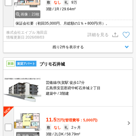
敷
なし
礼
9万
3階
1R
29.64m²
画像：23枚
保証会社要（初回35,000円、月総額の1％＋800円/月）。
株式会社エイブル 海田店
詳細を見る
情報更新日
2026/08/03
残り2件を表示する
プリモ石井城
新築
賃貸アパート
芸備線/矢賀駅 徒歩17分
広島県安芸郡府中町石井城２丁目
建築中
3階建
11.5
万円
(管理費等：5,000円)
敷
なし
礼
2ヶ月
3階
2LDK
58.79m²
画像：2枚