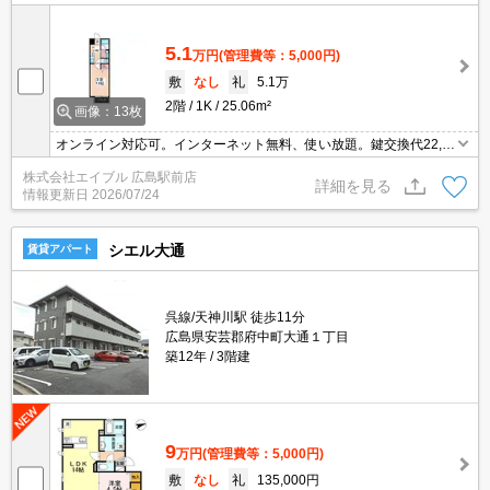
5.1
万円
(管理費等：5,000円)
敷
なし
礼
5.1万
2階
1K
25.06m²
画像：13枚
オンライン対応可。インターネット無料、使い放題。鍵交換代22,0
00円。ペット飼育の場合、敷金2ヵ月分増。
株式会社エイブル 広島駅前店
詳細を見る
情報更新日
2026/07/24
シエル大通
賃貸アパート
呉線/天神川駅 徒歩11分
広島県安芸郡府中町大通１丁目
築12年
3階建
9
万円
(管理費等：5,000円)
敷
なし
礼
135,000円