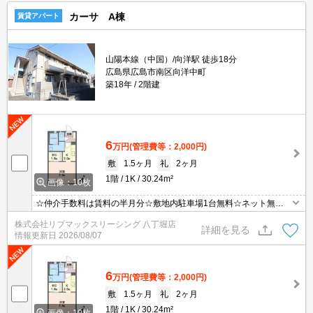
カーサ A棟
賃貸アパート
山陽本線（中国）/向洋駅 徒歩18分
広島県広島市南区向洋中町
築18年
2階建
6
万円
(管理費等：2,000円)
敷
1.5ヶ月
礼
2ヶ月
1階
1K
30.24m²
画像：10枚
☆仲介手数料は賃料の半月分☆敷地内駐車場1台無料☆ネット無料
☆都市ガスで光熱費節約できます☆温水洗浄便座やウォークインク
株式会社リブマックスリーシング 八丁堀店
ローゼットなど人気の室内設備あり☆TV付きインターホンや防犯カ
詳細を見る
情報更新日
2026/08/07
メラがありセキュリティは安心☆彡
6
万円
(管理費等：2,000円)
敷
1.5ヶ月
礼
2ヶ月
1階
1K
30.24m²