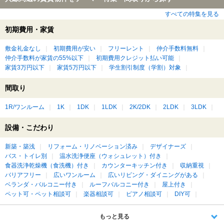
すべての特集を見る
初期費用・家賃
敷金礼金なし
初期費用が安い
フリーレント
仲介手数料無料
仲介手数料が家賃の55%以下
初期費用クレジット払い可能
家賃3万円以下
家賃5万円以下
学生割引制度（学割）対象
間取り
1R/ワンルーム
1K
1DK
1LDK
2K/2DK
2LDK
3LDK
設備・こだわり
新築・築浅
リフォーム・リノベーション済み
デザイナーズ
バス・トイレ別
温水洗浄便座（ウォシュレット）付き
食器洗浄乾燥機（食洗機）付き
カウンターキッチン付き
収納重視
バリアフリー
広いワンルーム
広いリビング・ダイニングがある
ベランダ・バルコニー付き
ルーフバルコニー付き
屋上付き
ペット可・ペット相談可
楽器相談可
ピアノ相談可
DIY可
もっと見る