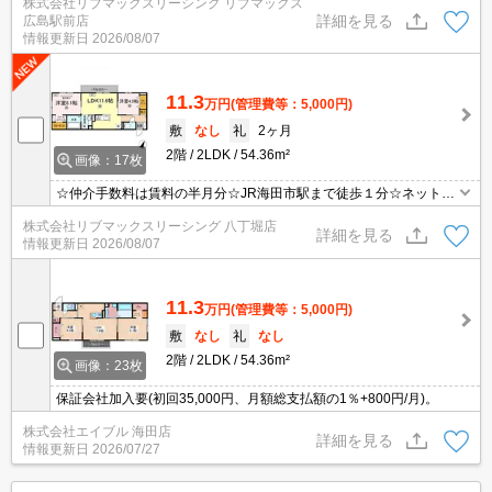
株式会社リブマックスリーシング リブマックス
ど水回り設備充実♪3口コンロの対面式システムキッチン☆近隣のス
詳細を見る
広島駅前店
ーパーやコンビニまで徒歩圏内でお買い物らくらく☆彡
情報更新日
2026/08/07
11.3
万円
(管理費等：5,000円)
敷
なし
礼
2ヶ月
2階
2LDK
54.36m²
画像：17枚
☆仲介手数料は賃料の半月分☆JR海田市駅まで徒歩１分☆ネット無
料☆不在時にうれしい宅配ボックス☆追い焚き機能・浴室乾燥機な
株式会社リブマックスリーシング 八丁堀店
ど水回り設備充実♪3口コンロの対面式システムキッチン☆近隣のス
詳細を見る
情報更新日
2026/08/07
ーパーやコンビニまで徒歩圏内でお買い物らくらく☆彡
11.3
万円
(管理費等：5,000円)
敷
なし
礼
なし
2階
2LDK
54.36m²
画像：23枚
保証会社加入要(初回35,000円、月額総支払額の1％+800円/月)。
株式会社エイブル 海田店
詳細を見る
情報更新日
2026/07/27