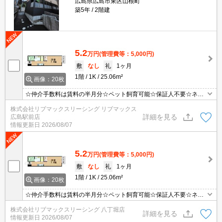
広島県広島市東区山根町
築5年
2階建
5.2
万円
(管理費等：5,000円)
敷
なし
礼
1ヶ月
1階
1K
25.06m²
画像：20枚
☆仲介手数料は賃料の半月分☆ペット飼育可能☆保証人不要☆ネッ
ト使用料無料☆2口キッチンや浴室乾燥機など人気の室内設備充実
株式会社リブマックスリーシング リブマックス
☆モニター付きオートロックで防犯面も安心です☆彡
詳細を見る
広島駅前店
情報更新日
2026/08/07
5.2
万円
(管理費等：5,000円)
敷
なし
礼
1ヶ月
1階
1K
25.06m²
画像：20枚
☆仲介手数料は賃料の半月分☆ペット飼育可能☆保証人不要☆ネッ
ト使用料無料☆2口キッチンや浴室乾燥機など人気の室内設備充実
株式会社リブマックスリーシング 八丁堀店
☆モニター付きオートロックで防犯面も安心です☆彡
詳細を見る
情報更新日
2026/08/07