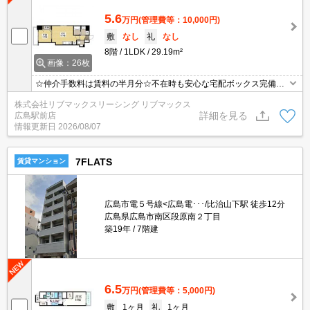
5.6
万円
(管理費等：10,000円)
敷
なし
礼
なし
8階
1LDK
29.19m²
画像：26枚
☆仲介手数料は賃料の半月分☆不在時も安心な宅配ボックス完備☆
追い炊きや浴室乾燥など人気の室内設備充実☆徒歩圏内にコンビニ
株式会社リブマックスリーシング リブマックス
やスーパーがありお買い物らくらく
詳細を見る
広島駅前店
情報更新日
2026/08/07
7FLATS
賃貸マンション
広島市電５号線<広島電･･･/比治山下駅 徒歩12分
広島県広島市南区段原南２丁目
築19年
7階建
6.5
万円
(管理費等：5,000円)
敷
1ヶ月
礼
1ヶ月