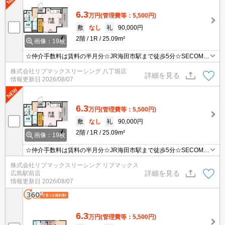
6.3
万円
(管理費等：5,500円)
敷
なし
礼
90,000円
2階
1R
25.09m²
画像：19枚
☆仲介手数料は賃料の半月分☆JR海田市駅まで徒歩5分☆SECOMセ
キュリティ搭載☆ペット飼育可能☆ネット無料☆追い焚き機能や浴
株式会社リブマックスリーシング 八丁堀店
室乾燥機など人気の室内設備充実☆近隣にスーパーやコンビニがあ
詳細を見る
情報更新日
2026/08/07
り住環境良好です☆彡
6.3
万円
(管理費等：5,500円)
敷
なし
礼
90,000円
2階
1R
25.09m²
画像：19枚
☆仲介手数料は賃料の半月分☆JR海田市駅まで徒歩5分☆SECOMセ
キュリティ搭載☆ペット飼育可能☆ネット無料☆追い焚き機能や浴
株式会社リブマックスリーシング リブマックス
室乾燥機など人気の室内設備充実☆近隣にスーパーやコンビニがあ
詳細を見る
広島駅前店
り住環境良好です☆彡
情報更新日
2026/08/07
6.3
万円
(管理費等：5,500円)