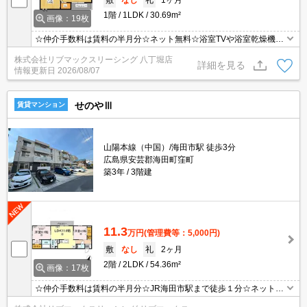
1階
1LDK
30.69m²
画像：19枚
☆仲介手数料は賃料の半月分☆ネット無料☆浴室TVや浴室乾燥機な
ど水周り設備充実！温水洗浄便座や温水シャワー付洗面化粧台完
株式会社リブマックスリーシング 八丁堀店
備！TVモニタ付きオートロックで防犯面も安心！
詳細を見る
情報更新日
2026/08/07
せのやⅢ
賃貸マンション
山陽本線（中国）/海田市駅 徒歩3分
広島県安芸郡海田町窪町
築3年
3階建
11.3
万円
(管理費等：5,000円)
敷
なし
礼
2ヶ月
2階
2LDK
54.36m²
画像：17枚
☆仲介手数料は賃料の半月分☆JR海田市駅まで徒歩１分☆ネット無
料☆不在時にうれしい宅配ボックス☆追い焚き機能・浴室乾燥機な