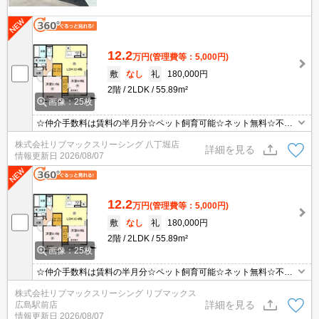
12.2
万円
(管理費等：5,000円)
敷
なし
礼
180,000円
2階
2LDK
55.89m²
画像：25枚
☆仲介手数料は賃料の半月分☆ペット飼育可能☆ネット無料☆不在
時にうれしい宅配ボックス☆浴室乾燥機やウォークインクローゼッ
株式会社リブマックスリーシング 八丁堀店
トなど人気の室内設備充実☆3口コンロの対面式システムキッチン
詳細を見る
情報更新日
2026/08/07
☆モニタ付オートロック完備でセキュリティーは安心☆彡
12.2
万円
(管理費等：5,000円)
敷
なし
礼
180,000円
2階
2LDK
55.89m²
画像：25枚
☆仲介手数料は賃料の半月分☆ペット飼育可能☆ネット無料☆不在
時にうれしい宅配ボックス☆浴室乾燥機やウォークインクローゼッ
株式会社リブマックスリーシング リブマックス
トなど人気の室内設備充実☆3口コンロの対面式システムキッチン
詳細を見る
広島駅前店
☆モニタ付オートロック完備でセキュリティーは安心☆彡
情報更新日
2026/08/07