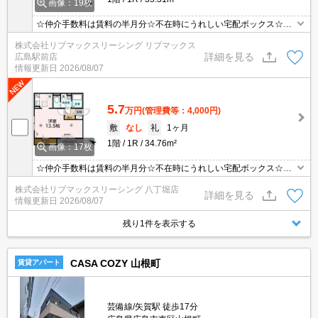
画像：19枚
☆仲介手数料は賃料の半月分☆不在時にうれしい宅配ボックス☆ネ
ット無料☆２口コンロのシステムキッチン☆温水洗浄便座や独立洗
株式会社リブマックスリーシング リブマックス
面台あり☆モニタ付オートロック完備でセキュリティーは安心☆近
詳細を見る
広島駅前店
隣にスーパーやコンビニがあり住環境良好☆彡
情報更新日
2026/08/07
5.7
万円
(管理費等：4,000円)
敷
なし
礼
1ヶ月
1階
1R
34.76m²
画像：17枚
☆仲介手数料は賃料の半月分☆不在時にうれしい宅配ボックス☆ネ
ット無料☆２口コンロのシステムキッチン☆温水洗浄便座やウォー
株式会社リブマックスリーシング 八丁堀店
クインクローゼットなど人気の室内設備あり☆モニタ付オートロッ
詳細を見る
情報更新日
2026/08/07
ク完備でセキュリティーは安心☆彡
残り1件を表示する
CASA COZY 山根町
賃貸アパート
芸備線/矢賀駅 徒歩17分