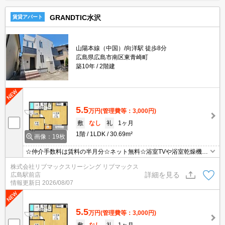
GRANDTIC水沢
賃貸アパート
山陽本線（中国）/向洋駅 徒歩8分
広島県広島市南区東青崎町
築10年
2階建
5.5
万円
(管理費等：3,000円)
敷
なし
礼
1ヶ月
1階
1LDK
30.69m²
画像：19枚
☆仲介手数料は賃料の半月分☆ネット無料☆浴室TVや浴室乾燥機な
ど水周り設備充実！温水洗浄便座や温水シャワー付洗面化粧台完
株式会社リブマックスリーシング リブマックス
備！TVモニタ付きオートロックで防犯面も安心！
詳細を見る
広島駅前店
情報更新日
2026/08/07
5.5
万円
(管理費等：3,000円)
敷
なし
礼
1ヶ月