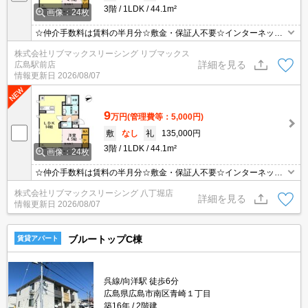
3階
1LDK
44.1m²
画像：24枚
☆仲介手数料は賃料の半月分☆敷金・保証人不要☆インターネット
無料☆不在時にも安心の宅配BOXあり♪追い焚き機能など水回り設
株式会社リブマックスリーシング リブマックス
備充実♫都市ガスで経済的♪近くにスーパーやコンビニがありますの
詳細を見る
広島駅前店
でお買い物らくらく♪
情報更新日
2026/08/07
9
万円
(管理費等：5,000円)
敷
なし
礼
135,000円
3階
1LDK
44.1m²
画像：24枚
☆仲介手数料は賃料の半月分☆敷金・保証人不要☆インターネット
無料☆不在時にも安心の宅配BOXあり♪追い焚き機能など水回り設
株式会社リブマックスリーシング 八丁堀店
備充実♫都市ガスで経済的♪近くにスーパーやコンビニがありますの
詳細を見る
情報更新日
2026/08/07
でお買い物らくらく♪
ブルートップC棟
賃貸アパート
呉線/向洋駅 徒歩6分
広島県広島市南区青崎１丁目
築16年
2階建