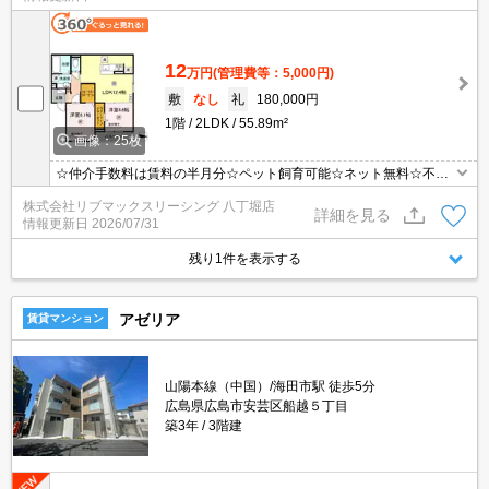
12
万円
(管理費等：5,000円)
敷
なし
礼
180,000円
1階
2LDK
55.89m²
画像：25枚
☆仲介手数料は賃料の半月分☆ペット飼育可能☆ネット無料☆不在
時にうれしい宅配ボックス☆浴室乾燥機やウォークインクローゼッ
株式会社リブマックスリーシング 八丁堀店
トなど人気の室内設備充実☆3口コンロの対面式システムキッチン
詳細を見る
情報更新日
2026/07/31
☆モニタ付オートロック完備でセキュリティーは安心☆彡
残り1件を表示する
アゼリア
賃貸マンション
山陽本線（中国）/海田市駅 徒歩5分
広島県広島市安芸区船越５丁目
築3年
3階建