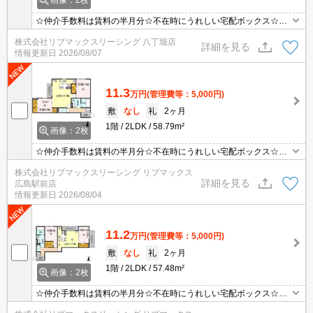
☆仲介手数料は賃料の半月分☆不在時にうれしい宅配ボックス☆都
市ガスで光熱費節約☆ネット無料☆追い焚き機能・浴室乾燥機など
株式会社リブマックスリーシング 八丁堀店
水回り設備充実♪モニタ付オートロック完備でセキュリティーは安心
詳細を見る
情報更新日
2026/08/07
♪近隣にスーパーやコンビニがあり住環境良好☆彡
11.3
万円
(管理費等：5,000円)
敷
なし
礼
2ヶ月
1階
2LDK
58.79m²
画像：2枚
☆仲介手数料は賃料の半月分☆不在時にうれしい宅配ボックス☆都
市ガスで光熱費節約☆ネット無料☆追い焚き機能・浴室乾燥機など
株式会社リブマックスリーシング リブマックス
水回り設備充実♪モニタ付オートロック完備でセキュリティーは安心
詳細を見る
広島駅前店
♪近隣にスーパーやコンビニがあり住環境良好☆彡
情報更新日
2026/08/04
11.2
万円
(管理費等：5,000円)
敷
なし
礼
2ヶ月
1階
2LDK
57.48m²
画像：2枚
☆仲介手数料は賃料の半月分☆不在時にうれしい宅配ボックス☆都
市ガスで光熱費節約☆ネット無料☆追い焚き機能・浴室乾燥機など