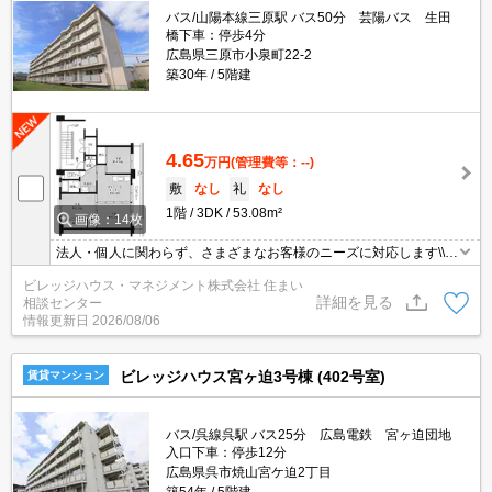
バス/山陽本線三原駅 バス50分 芸陽バス 生田
橋下車：停歩4分
広島県三原市小泉町22-2
築30年
5階建
4.65
万円
(管理費等：--)
敷
なし
礼
なし
1階
3DK
53.08m²
画像：14枚
法人・個人に関わらず、さまざまなお客様のニーズに対応します\\n
敷金・礼金・更新料・鍵交換手数料0円！※契約内容や審査の結
ビレッジハウス・マネジメント株式会社 住まい
果、敷金をお預かりする場合がございます。
詳細を見る
相談センター
情報更新日
2026/08/06
ビレッジハウス宮ヶ迫3号棟 (402号室)
賃貸マンション
バス/呉線呉駅 バス25分 広島電鉄 宮ヶ迫団地
入口下車：停歩12分
広島県呉市焼山宮ケ迫2丁目
築54年
5階建