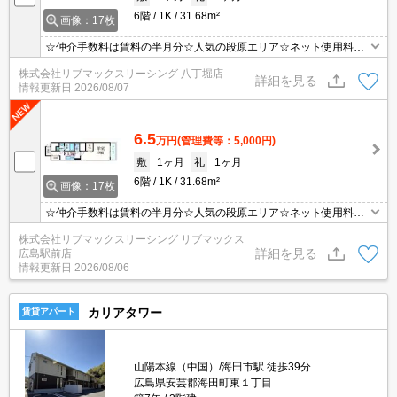
6階
1K
31.68m²
画像：17枚
☆仲介手数料は賃料の半月分☆人気の段原エリア☆ネット使用料無
料☆都市ガスで光熱費を抑えられます☆オートロックで防犯面も安
株式会社リブマックスリーシング 八丁堀店
心☆近隣にスーパーやコンビニがあり住環境良好です☆便利な宅配
詳細を見る
情報更新日
2026/08/07
ボックスあり☆彡
6.5
万円
(管理費等：5,000円)
敷
1ヶ月
礼
1ヶ月
6階
1K
31.68m²
画像：17枚
☆仲介手数料は賃料の半月分☆人気の段原エリア☆ネット使用料無
料☆都市ガスで光熱費を抑えられます☆オートロックで防犯面も安
株式会社リブマックスリーシング リブマックス
心☆近隣にスーパーやコンビニがあり住環境良好です☆便利な宅配
詳細を見る
広島駅前店
ボックスあり☆彡
情報更新日
2026/08/06
カリアタワー
賃貸アパート
山陽本線（中国）/海田市駅 徒歩39分
広島県安芸郡海田町東１丁目