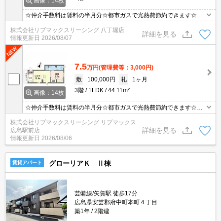
画像：14枚
☆仲介手数料は賃料の半月分☆都市ガスで光熱費節約できます☆ネ
ット無料☆対面式システムキッチン☆追い焚き機能・浴室乾燥機な
株式会社リブマックスリーシング 八丁堀店
ど水回り設備充実♪近隣にスーパーやコンビニがあり住環境良好☆モ
詳細を見る
情報更新日
2026/08/07
ニタ付オートロック完備でセキュリティーは安心☆彡
7.5
万円
(管理費等：3,000円)
敷
100,000円
礼
1ヶ月
3階
1LDK
44.11m²
画像：14枚
☆仲介手数料は賃料の半月分☆都市ガスで光熱費節約できます☆ネ
ット無料☆対面式システムキッチン☆追い焚き機能・浴室乾燥機な
株式会社リブマックスリーシング リブマックス
ど水回り設備充実♪近隣にスーパーやコンビニがあり住環境良好☆モ
詳細を見る
広島駅前店
ニタ付オートロック完備でセキュリティーは安心☆彡
情報更新日
2026/08/06
グローリアＫ Ⅱ棟
賃貸アパート
芸備線/矢賀駅 徒歩17分
広島県安芸郡府中町本町４丁目
築1年
2階建