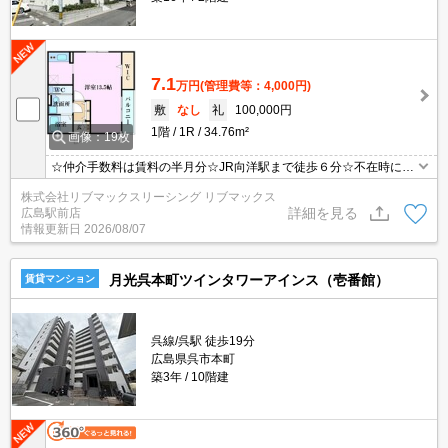
7.1
万円
(管理費等：4,000円)
敷
なし
礼
100,000円
1階
1R
34.76m²
画像：19枚
☆仲介手数料は賃料の半月分☆JR向洋駅まで徒歩６分☆不在時にう
れしい宅配ボックス付き☆浴室乾燥機や温水洗浄便座など人気の室
株式会社リブマックスリーシング リブマックス
内設備あり☆ウォークインクローゼットあり☆モニタ付オートロッ
詳細を見る
広島駅前店
ク完備でセキュリティーは安心☆彡
情報更新日
2026/08/07
月光呉本町ツインタワーアインス（壱番館）
賃貸マンション
呉線/呉駅 徒歩19分
広島県呉市本町
築3年
10階建