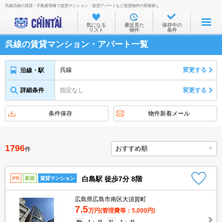
呉線沿線の賃貸・不動産情報で賃貸マンション・賃貸アパートなど賃貸物件の部屋探し
お部屋を探す
気になる
最近見た
保存中の
リスト
物件
条件
沿線・駅から
呉線の賃貸マンション・アパート一覧
住所から
家賃相場から
呉線
変更する
沿線・駅
通勤通学時間から
詳細条件
指定なし
変更する
物件特集から
条件保存
物件新着メール
不動産会社から
TOP
1796
件
白島駅 徒歩7分 8階
PR
新築
賃貸マンション
広島県広島市南区大須賀町
7.5
万円
(管理費等：5,000円)