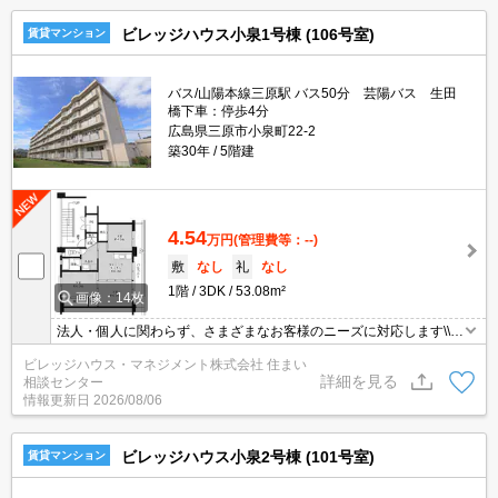
ビレッジハウス小泉1号棟 (106号室)
賃貸マンション
バス/山陽本線三原駅 バス50分 芸陽バス 生田
橋下車：停歩4分
広島県三原市小泉町22-2
築30年
5階建
4.54
万円
(管理費等：--)
敷
なし
礼
なし
1階
3DK
53.08m²
画像：14枚
法人・個人に関わらず、さまざまなお客様のニーズに対応します\\n
敷金・礼金・更新料・鍵交換手数料0円！※契約内容や審査の結
ビレッジハウス・マネジメント株式会社 住まい
果、敷金をお預かりする場合がございます。
詳細を見る
相談センター
情報更新日
2026/08/06
ビレッジハウス小泉2号棟 (101号室)
賃貸マンション