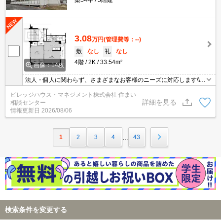
3.08
万円
(管理費等：--)
敷
なし
礼
なし
4階
2K
33.54m²
画像：14枚
法人・個人に関わらず、さまざまなお客様のニーズに対応します\\n
敷金・礼金・更新料・鍵交換手数料0円！※契約内容や審査の結
ビレッジハウス・マネジメント株式会社 住まい
果、敷金をお預かりする場合がございます。
詳細を見る
相談センター
情報更新日
2026/08/06
1
2
3
4
43
…
検索条件を変更する