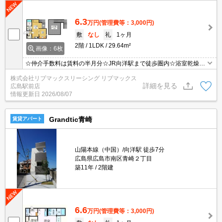
6.3
万円
(管理費等：3,000円)
敷
なし
礼
1ヶ月
2階
1LDK
29.64m²
画像：6枚
☆仲介手数料は賃料の半月分☆JR向洋駅まで徒歩圏内☆浴室乾燥機
や温水洗浄便座など人気の室内設備あり☆２口コンロのシステムキ
株式会社リブマックスリーシング リブマックス
ッチン☆モニタ付オートロック完備でセキュリティーは安心♪近隣の
詳細を見る
広島駅前店
スーパーやコンビニまで徒歩圏内でお買い物らくらく☆彡
情報更新日
2026/08/07
Grandtic青崎
賃貸アパート
山陽本線（中国）/向洋駅 徒歩7分
広島県広島市南区青崎２丁目
築11年
2階建
6.6
万円
(管理費等：3,000円)