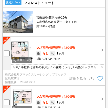
フォレスト・コート
賃貸アパート
芸備線/矢賀駅 徒歩19分
広島県広島市東区中山東１丁目
築16年
2階建
5.7
万円
(管理費等：4,000円)
敷
なし
礼
1ヶ月
1階
1R
34.76m²
画像：17枚
☆仲介手数料は賃料の半月分☆不在時にうれしい宅配ボックス☆ネ
ット無料☆２口コンロのシステムキッチン☆温水洗浄便座やウォー
株式会社リブマックスリーシング リブマックス
クインクローゼットなど人気の室内設備あり☆モニタ付オートロッ
詳細を見る
広島駅前店
ク完備でセキュリティーは安心☆彡
情報更新日
2026/08/07
5.5
万円
(管理費等：4,000円)
敷
なし
礼
1ヶ月
1階
1R
35.31m²