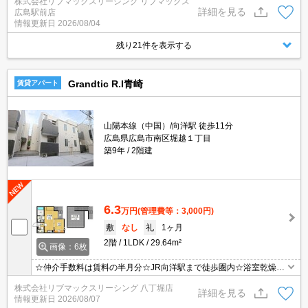
株式会社リブマックスリーシング リブマックス
水回り設備充実♪モニタ付オートロック完備でセキュリティーは安心
詳細を見る
広島駅前店
♪近隣にスーパーやコンビニがあり住環境良好☆彡
情報更新日
2026/08/04
残り21件を表示する
Grandtic R.I青崎
賃貸アパート
山陽本線（中国）/向洋駅 徒歩11分
広島県広島市南区堀越１丁目
築9年
2階建
6.3
万円
(管理費等：3,000円)
敷
なし
礼
1ヶ月
2階
1LDK
29.64m²
画像：6枚
☆仲介手数料は賃料の半月分☆JR向洋駅まで徒歩圏内☆浴室乾燥機
や温水洗浄便座など人気の室内設備あり☆２口コンロのシステムキ
株式会社リブマックスリーシング 八丁堀店
ッチン☆モニタ付オートロック完備でセキュリティーは安心♪近隣の
詳細を見る
情報更新日
2026/08/07
スーパーやコンビニまで徒歩圏内でお買い物らくらく☆彡