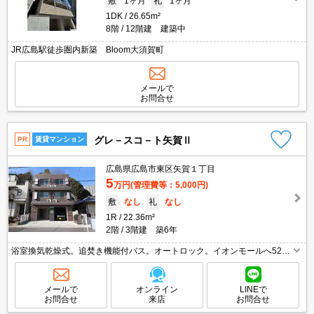
敷
1ヶ月
礼
1ヶ月
1DK
26.65m²
8階
12階建 建築中
JR広島駅徒歩圏内新築 Bloom大須賀町
メールで
お問合せ
グレ－スコ－ト矢賀Ⅱ
PR
賃貸マンション
広島県広島市東区矢賀１丁目
5
万円
(管理費等：5,000円)
敷
なし
礼
なし
1R
22.36m²
2階
3階建 築6年
浴室換気乾燥式。追焚き機能付バス。オートロック。イオンモールへ520
m。専用倉庫付き。2階の角部屋。温水洗浄便座付き。オンライン対応可。
初期費用・家賃カード払い可。引越指定業者あり。自社管理物件。
メールで
オンライン
LINEで
お問合せ
来店
お問合せ