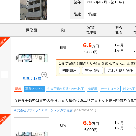
築年
2007年07月（築19年）
階建
7階建
家賃
敷金
間取図
階
管理費
礼金
6.5
1ヶ月
万円
6階
1ヶ月
3
5,000円
1分で完結！聞きたい項目を選んでかんたん無
初期費用
空室情報
これと似た物件
画像：17枚
新着
写真いろいろ
仲介手数料家賃の55%以下
角部屋
オートロック
独立洗面
株式会社リブマックスリーシング 八丁堀店
(082-502-2601)
6.5
1ヶ月
万円
6階
1ヶ月
3
5,000円