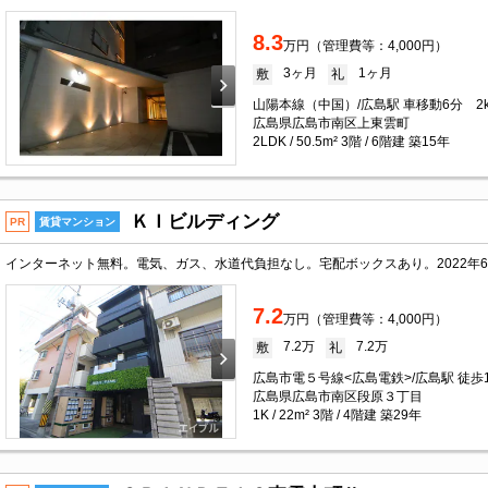
8.3
万円（管理費等：4,000円）
3ヶ月
1ヶ月
敷
礼
山陽本線（中国）/広島駅 車移動6分 2
広島県広島市南区上東雲町
2LDK / 50.5m² 3階 / 6階建 築15年
ＫＩビルディング
PR
賃貸マンション
7.2
万円（管理費等：4,000円）
7.2万
7.2万
敷
礼
広島市電５号線<広島電鉄>/広島駅 徒歩
広島県広島市南区段原３丁目
1K / 22m² 3階 / 4階建 築29年