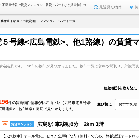
・不動産情報で賃貸マンション・賃貸アパートなど賃貸物件の
最近見た物件
気
比治山下駅周辺の賃貸物件･マンション･アパート一覧
５号線<広島電鉄>、他1路線）の賃貸
検索結果です。196件の物件が見つかりました。物件一覧で賃料や間取り、外観写
建物種別を絞り込む
196
件の賃貸物件情報が比治山下駅（広島市電５号線<
並び替え
広島電鉄>、他1路線）周辺で見つかりました
広島駅 車移動6分 2km 3階
PR
賃貸マンション
【人気物件】オール電化、セコム全戸加入済（無料）で安心。静脈認証オートロ