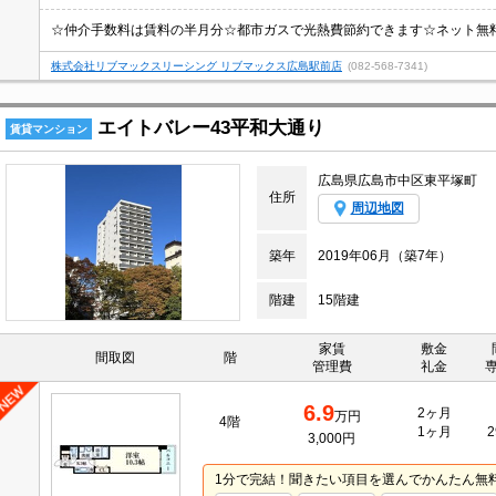
株式会社リブマックスリーシング リブマックス広島駅前店
(082-568-7341)
エイトバレー43平和大通り
賃貸マンション
広島県広島市中区東平塚町
住所
周辺地図
築年
2019年06月（築7年）
階建
15階建
家賃
敷金
間取図
階
管理費
礼金
6.9
2ヶ月
万円
4階
1ヶ月
2
3,000円
1分で完結！聞きたい項目を選んでかんたん無