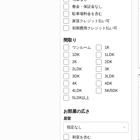
敷金・保証金なし
駐車場料金を含む
家賃クレジット払い可
初期費用クレジット払い可
間取り
ワンルーム
1K
1DK
1LDK
2K
2DK
2LDK
3K
3DK
3LDK
4K
4DK
4LDK
5K/5DK
5LDK以上
お部屋の広さ
居室
和室を含む