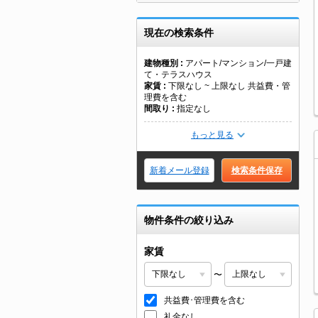
現在の検索条件
建物種別
アパート/マンション/一戸建
て・テラスハウス
家賃
下限なし ~ 上限なし 共益費・管
理費を含む
間取り
指定なし
もっと見る
新着メール登録
検索条件保存
物件条件の絞り込み
家賃
〜
共益費･管理費を含む
礼金なし