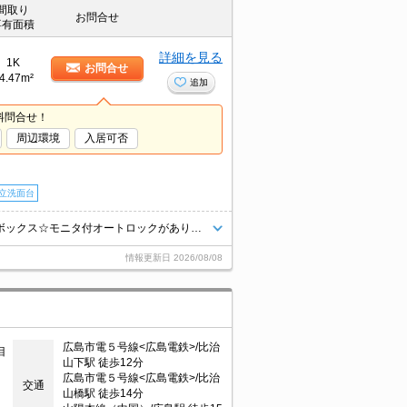
間取り
お問合せ
専有面積
詳細を見る
1K
お問合せ
4.47m²
追加
料問合せ！
周辺環境
入居可否
立洗面台
☆仲介手数料は賃料の半月分☆ネット使用料無料☆お留守でも便利な宅配ボックス☆モニタ付オートロックがあり防犯面安心☆浴室乾燥機・温水洗浄便座・2口ガスコンロ・独立洗面台・駐輪場等設備充実☆
情報更新日
2026/08/08
広島市電５号線<広島電鉄>/比治
目
山下駅 徒歩12分
広島市電５号線<広島電鉄>/比治
交通
山橋駅 徒歩14分