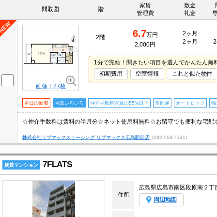
家賃
敷金
間取図
階
管理費
礼金
6.7
2ヶ月
万円
2階
2ヶ月
2
2,000円
1分で完結！聞きたい項目を選んでかんたん無
初期費用
空室情報
これと似た物件
画像：27枚
本日の新着
写真いろいろ
仲介手数料家賃の55%以下
角部屋
オートロック
独
株式会社リブマックスリーシング リブマックス広島駅前店
(082-568-7341)
7FLATS
賃貸マンション
広島県広島市南区段原南２丁
住所
周辺地図