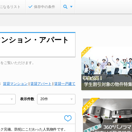
になるリスト
保存中の条件
マンション・アパート
真をご覧いただけます。
賃貸マンション
|
賃貸アパート
|
賃貸一戸建て
表示件数
ック完備。防犯にこだわった人気物件です。