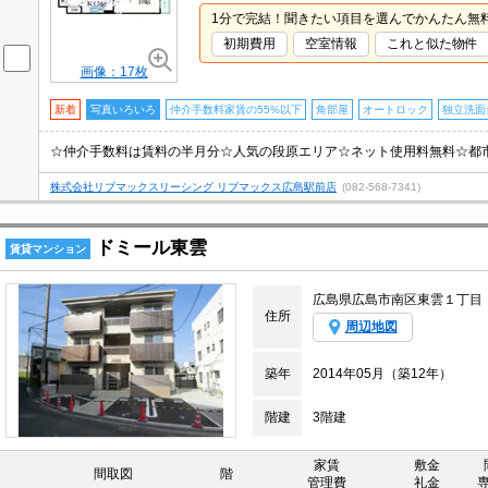
1分で完結！聞きたい項目を選んでかんたん無
初期費用
空室情報
これと似た物件
画像：17枚
新着
写真いろいろ
仲介手数料家賃の55%以下
角部屋
オートロック
独立洗面
株式会社リブマックスリーシング リブマックス広島駅前店
(082-568-7341)
ドミール東雲
賃貸マンション
広島県広島市南区東雲１丁目
住所
周辺地図
築年
2014年05月（築12年）
階建
3階建
家賃
敷金
間取図
階
管理費
礼金