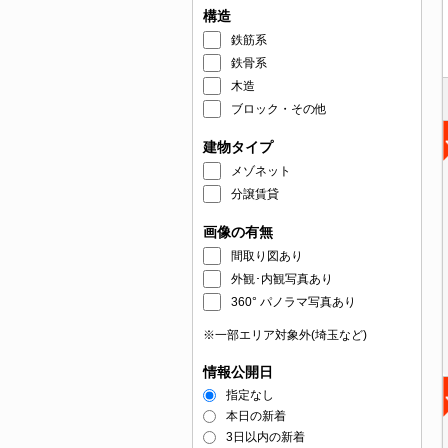
構造
鉄筋系
鉄骨系
木造
ブロック・その他
建物タイプ
メゾネット
分譲賃貸
画像の有無
間取り図あり
外観･内観写真あり
360° パノラマ写真あり
※一部エリア対象外(埼玉など)
情報公開日
指定なし
本日の新着
3日以内の新着