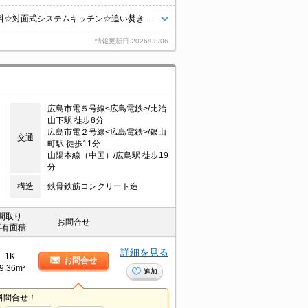
☆仲介手数料は賃料の半月分☆都市ガスで光熱費節約できます☆ネット無料☆対面式システムキッチン☆追い焚き機能・浴室乾燥機など水回り設備充実♪近隣にスーパーやコンビニがあり住環境良好☆モニタ付オートロック完備でセキュリティーは安心☆彡
情報更新日
2026/08/06
広島市電５号線<広島電鉄>/比治
山下駅 徒歩8分
広島市電２号線<広島電鉄>/銀山
交通
町駅 徒歩11分
山陽本線（中国）/広島駅 徒歩19
分
構造
鉄骨鉄筋コンクリート造
間取り
お問合せ
専有面積
詳細を見る
1K
お問合せ
9.36m²
追加
料問合せ！