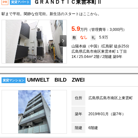
ＧＲＡＮＤＴＩＣ東雲本町Ⅱ
PR
賃貸アパート
駅まで平坦。閑静な住宅街。新生活のスタートはここから。
5.9
万円（管理費等：3,000円）
なし
5.9万
敷
礼
山陽本線（中国）/広島駅 徒歩25分
広島県広島市南区東雲本町１丁目
1K / 25.04m² 2階 / 2階建 築9年
UMWELT BILD ZWEI
賃貸マンション
住所
広島県広島市南区上東雲町
築年
2019年01月（築7年）
階建
6階建