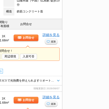
山陽本線（中国）/広島駅 徒歩15
分
構造
鉄筋コンクリート造
間取り
お問合せ
専有面積
詳細を見る
1K
お問合せ
1.68m²
追加
料問合せ！
周辺環境
入居可否
台
☆仲介手数料は賃料の半月分☆人気の段原エリア☆ネット使用料無料☆都市ガスで光熱費を抑えられます☆オートロックで防犯面も安心☆近隣にスーパーやコンビニがあり住環境良好です☆便利な宅配ボックスあり☆彡
情報更新日
2026/08/07
詳細を見る
1K
お問合せ
1.68m²
追加