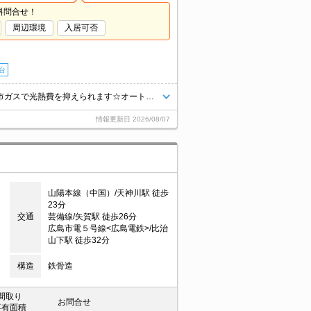
料問合せ！
周辺環境
入居可否
台
☆仲介手数料は賃料の半月分☆人気の段原エリア☆ネット使用料無料☆都市ガスで光熱費を抑えられます☆オートロックで防犯面も安心☆近隣にスーパーやコンビニがあり住環境良好です☆便利な宅配ボックスあり☆彡
情報更新日
2026/08/07
山陽本線（中国）/天神川駅 徒歩
23分
交通
芸備線/矢賀駅 徒歩26分
広島市電５号線<広島電鉄>/比治
山下駅 徒歩32分
構造
鉄骨造
間取り
お問合せ
専有面積