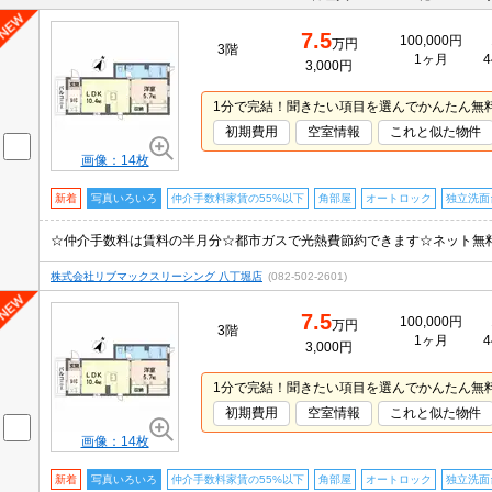
7.5
100,000円
万円
3階
1ヶ月
4
3,000円
1分で完結！聞きたい項目を選んでかんたん無
初期費用
空室情報
これと似た物件
画像：14枚
新着
写真いろいろ
仲介手数料家賃の55%以下
角部屋
オートロック
独立洗面
株式会社リブマックスリーシング 八丁堀店
(082-502-2601)
7.5
100,000円
万円
3階
1ヶ月
4
3,000円
1分で完結！聞きたい項目を選んでかんたん無
初期費用
空室情報
これと似た物件
画像：14枚
新着
写真いろいろ
仲介手数料家賃の55%以下
角部屋
オートロック
独立洗面