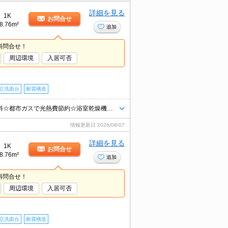
詳細を見る
1K
お問合せ
8.76m²
追加
料問合せ！
周辺環境
入居可否
立洗面台
耐震構造
☆仲介手数料は賃料の半月分☆不在時にうれしい宅配ボックス☆ネット無料☆都市ガスで光熱費節約☆浴室乾燥機や温水洗浄便座など人気の室内設備あり☆モニタ付オートロック完備でセキュリティーは安心♪近隣にスーパーやコンビニがあり住環境良好☆彡
情報更新日
2026/08/07
詳細を見る
1K
お問合せ
8.76m²
追加
料問合せ！
周辺環境
入居可否
立洗面台
耐震構造