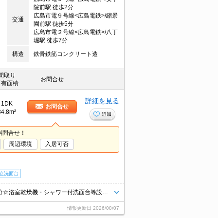
院前駅 徒歩2分
広島市電９号線<広島電鉄>/縮景
交通
園前駅 徒歩5分
広島市電２号線<広島電鉄>/八丁
堀駅 徒歩7分
構造
鉄骨鉄筋コンクリート造
間取り
お問合せ
専有面積
詳細を見る
1DK
お問合せ
34.8m²
追加
料問合せ！
周辺環境
入居可否
立洗面台
広島の中心地、八丁堀の分譲賃貸マンション！☆仲介手数料は賃料の半月分☆浴室乾燥機・シャワー付洗面台等設備充実！ＴＶモニタ付オートロックで防犯面も安心！宅配ボックス付きで単身の方に便利！
情報更新日
2026/08/07