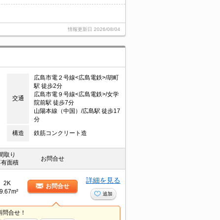
情報更新日
2026/08/04
広島市電２号線<広島電鉄>/胡町
駅 徒歩2分
広島市電９号線<広島電鉄>/女学
交通
院前駅 徒歩7分
山陽本線（中国）/広島駅 徒歩17
分
構造
鉄筋コンクリート造
間取り
お問合せ
専有面積
詳細を見る
2K
お問合せ
9.67m²
追加
料問合せ！