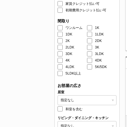
家賃クレジット払い可
初期費用クレジット払い可
間取り
ワンルーム
1K
1DK
1LDK
2K
2DK
2LDK
3K
3DK
3LDK
4K
4DK
4LDK
5K/5DK
5LDK以上
お部屋の広さ
居室
和室を含む
リビング・ダイニング・キッチン