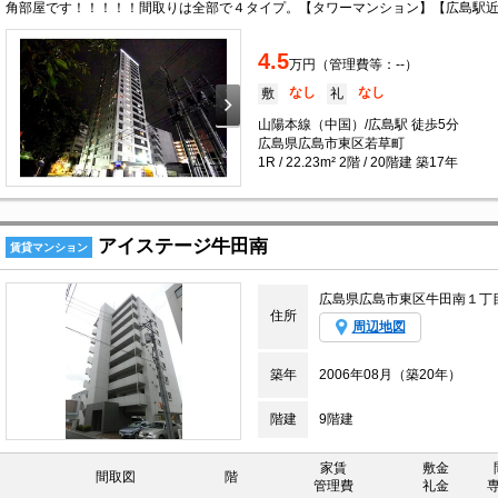
4.5
万円（管理費等：--）
なし
なし
敷
礼
山陽本線（中国）/広島駅 徒歩5分
広島県広島市東区若草町
1R / 22.23m² 2階 / 20階建 築17年
アイステージ牛田南
賃貸マンション
広島県広島市東区牛田南１丁
住所
周辺地図
築年
2006年08月（築20年）
階建
9階建
家賃
敷金
間取図
階
管理費
礼金