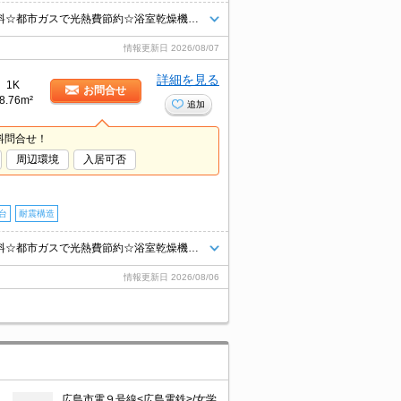
☆仲介手数料は賃料の半月分☆不在時にうれしい宅配ボックス☆ネット無料☆都市ガスで光熱費節約☆浴室乾燥機や温水洗浄便座など人気の室内設備あり☆モニタ付オートロック完備でセキュリティーは安心♪近隣にスーパーやコンビニがあり住環境良好☆彡
情報更新日
2026/08/07
詳細を見る
1K
お問合せ
8.76m²
追加
料問合せ！
周辺環境
入居可否
台
耐震構造
☆仲介手数料は賃料の半月分☆不在時にうれしい宅配ボックス☆ネット無料☆都市ガスで光熱費節約☆浴室乾燥機や温水洗浄便座など人気の室内設備あり☆モニタ付オートロック完備でセキュリティーは安心♪近隣にスーパーやコンビニがあり住環境良好☆彡
情報更新日
2026/08/06
広島市電９号線<広島電鉄>/女学