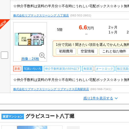
株式会社リブマックスリーシング 八丁堀店
(082-502-2601)
6.6
2ヶ月
万円
5階
1ヶ月
2
--
1分で完結！聞きたい項目を選んでかんたん無
初期費用
空室情報
これと似た物件
画像：24枚
新着
写真いろいろ
仲介手数料家賃の55%以下
角部屋
オートロック
独立洗面
株式会社リブマックスリーシング リブマックス広島駅前店
(082-568-7341)
残り1件を表示する
グラビスコート八丁堀
賃貸マンション