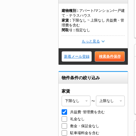
建物種別
アパート/マンション/一戸建
て・テラスハウス
家賃
下限なし ~ 上限なし 共益費・管
理費を含む
間取り
指定なし
もっと見る
新着メール登録
検索条件保存
物件条件の絞り込み
家賃
〜
共益費･管理費を含む
礼金なし
敷金・保証金なし
駐車場料金を含む