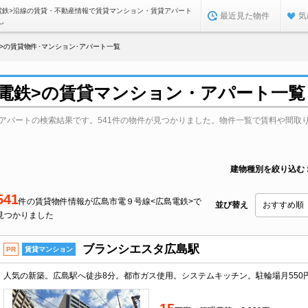
電鉄>沿線の賃貸・不動産情報で賃貸マンション・賃貸アパート
最近見た物件
気
し
>の賃貸物件･マンション･アパート一覧
島電鉄>の賃貸マンション・アパート一覧
・アパートの検索結果です。541件の物件が見つかりました。物件一覧で賃料や間取
建物種別を絞り込む
541
件の賃貸物件情報が広島市電９号線<広島電鉄>で
並び替え
見つかりました
ブランシエスタ広島駅
PR
賃貸マンション
人気の新築。広島駅へ徒歩8分。都市ガス使用。システムキッチン。駐輪場月550円。