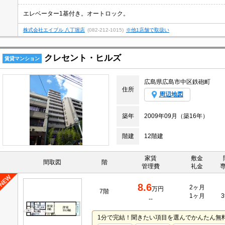
エレベーター1基付き。オートロック。
株式会社エイブル 八丁堀店
(082-212-1015)
※他1店舗で取扱い
クレセント・ヒルズ
賃貸マンション
広島県広島市中区鉄砲町
住所
周辺地図
築年
2009年09月（築16年）
階建
12階建
家賃
敷金
間取図
階
管理費
礼金
8.6
2ヶ月
万円
7階
1ヶ月
3
--
1分で完結！聞きたい項目を選んでかんたん無