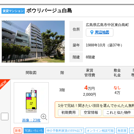
ボウリバージュ白島
賃貸マンション
広島県広島市中区東白島町
住所
周辺地図
築年
1988年10月（築37年）
階建
8階建
家賃
敷金
間取図
階
管理費
礼金
4
なし
万円
3階
4万
2,000円
1分で完結！聞きたい項目を選んでかんたん無
初期費用
空室情報
これと似た物件
画像：23枚
新着
写真いろいろ
仲介手数料家賃の55%以下
オンライン相談可能
角部屋
オ