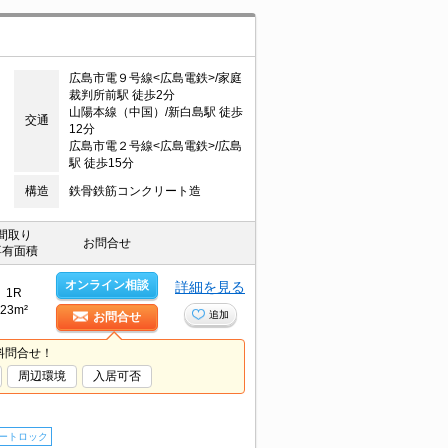
広島市電９号線<広島電鉄>/家庭
裁判所前駅 徒歩2分
山陽本線（中国）/新白島駅 徒歩
交通
12分
広島市電２号線<広島電鉄>/広島
駅 徒歩15分
構造
鉄骨鉄筋コンクリート造
間取り
お問合せ
専有面積
オンライン相談
詳細を見る
1R
23m²
追加
お問合せ
料問合せ！
周辺環境
入居可否
ートロック