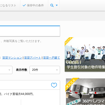
になるリスト
保存中の条件
り、外観写真をご覧いただけます。
賃貸マンション
|
賃貸アパート
|
賃貸一戸建て
表示件数
バイク置場月44,000円。