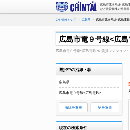
広島市電９号線<広島
など賃貸物件の部屋探
CHINTAIトップ
広島県
広島市電９号線<広島電鉄
広島市電９号線<広
広島市電９号線<広島電鉄>の賃貸マンション
選択中の沿線・駅
広島県
広島市電９号線<広島電鉄>
沿線を変更
駅を変更
現在の検索条件