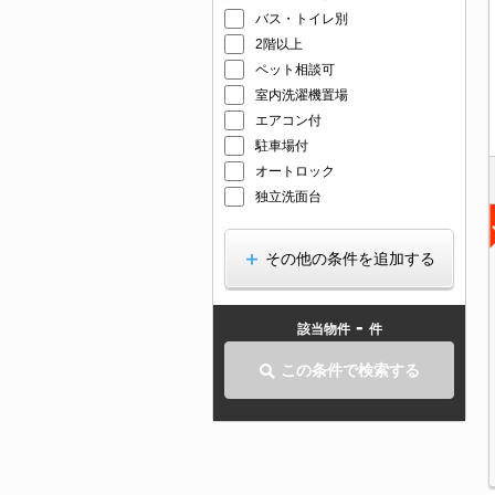
バス・トイレ別
2階以上
ペット相談可
室内洗濯機置場
エアコン付
駐車場付
オートロック
独立洗面台
その他の条件を追加する
-
該当物件
件
この条件で検索する