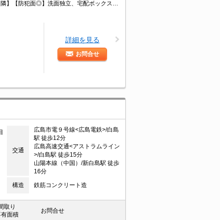
角部屋です！！！！！間取りは全部で４タイプ。【タワーマンション】【広島駅近隣】【防犯面◎】洗面独立、宅配ボックス、ネットラウンジ、屋上展望スペース・・・魅力がいっぱい詰まった、きれいな築浅マンションです。
詳細を見る
お問合せ
広島市電９号線<広島電鉄>/白島
目
駅 徒歩12分
広島高速交通<アストラムライン
交通
>/白島駅 徒歩15分
山陽本線（中国）/新白島駅 徒歩
16分
構造
鉄筋コンクリート造
間取り
お問合せ
専有面積