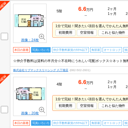
6.6
2ヶ月
万円
5階
1ヶ月
2
--
1分で完結！聞きたい項目を選んでかんたん無
初期費用
空室情報
これと似た物件
画像：24枚
本日の新着
写真いろいろ
仲介手数料家賃の55%以下
角部屋
オートロック
独
株式会社リブマックスリーシング 八丁堀店
(082-502-2601)
6.6
2ヶ月
万円
4階
1ヶ月
2
--
1分で完結！聞きたい項目を選んでかんたん無
初期費用
空室情報
これと似た物件
画像：20枚
本日の新着
写真いろいろ
仲介手数料家賃の55%以下
角部屋
オートロック
独