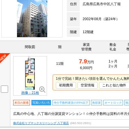
住所
広島県広島市中区八丁堀
築年
2002年08月（築24年）
階建
12階建
家賃
敷金
間取図
階
管理費
礼金
7.9
1ヶ月
万円
11階
2ヶ月
6,000円
1分で完結！聞きたい項目を選んでかんたん無
初期費用
空室情報
これと似た物件
画像：21枚
本日の新着
写真いろいろ
仲介手数料家賃の55%以下
角部屋
オートロック
独
株式会社リブマックスリーシング 八丁堀店
(082-502-2601)