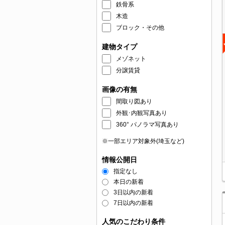
鉄骨系
木造
ブロック・その他
建物タイプ
メゾネット
分譲賃貸
画像の有無
間取り図あり
外観･内観写真あり
360° パノラマ写真あり
※一部エリア対象外(埼玉など)
情報公開日
指定なし
本日の新着
3日以内の新着
7日以内の新着
人気のこだわり条件