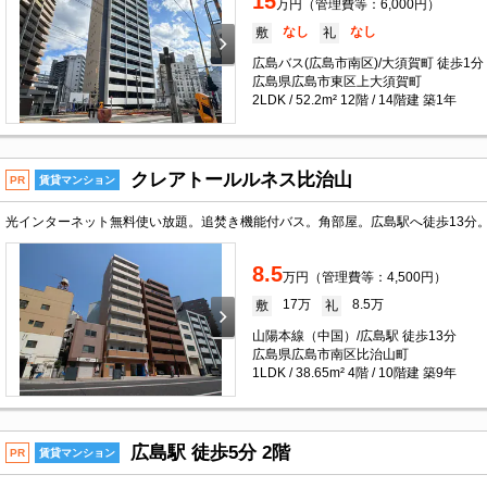
15
万円（管理費等：6,000円）
なし
なし
敷
礼
広島バス(広島市南区)/大須賀町 徒歩1分
広島県広島市東区上大須賀町
2LDK / 52.2m² 12階 / 14階建 築1年
クレアトールルネス比治山
PR
賃貸マンション
8.5
万円（管理費等：4,500円）
17万
8.5万
敷
礼
山陽本線（中国）/広島駅 徒歩13分
広島県広島市南区比治山町
1LDK / 38.65m² 4階 / 10階建 築9年
広島駅 徒歩5分 2階
PR
賃貸マンション