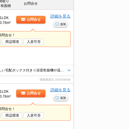
間取り
お問合せ
専有面積
詳細を見る
1LDK
お問合せ
0.76m²
追加
料問合せ！
周辺環境
入居可否
☆仲介手数料は賃料の半月分☆最寄りの電停まで徒歩圏内☆不在時にうれしい宅配ボックス付き☆浴室乾燥機や温水洗浄便座など人気の室内設備あり☆１LDKのデザイナーズマンション☆近隣のスーパーやコンビニまで徒歩圏内でお買い物らくらく☆彡
情報更新日
2026/08/08
詳細を見る
1LDK
お問合せ
0.76m²
追加
料問合せ！
周辺環境
入居可否