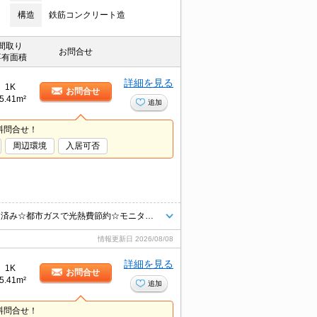
構造
鉄筋コンクリート造
間取り
お問合せ
専有面積
詳細を見る
1K
お問合せ
5.41m²
追加
料問合せ！
周辺環境
入居可否
☆仲介手数料は賃料の半月分☆最寄りの電停まで徒歩5分☆内装リフォーム済み☆都市ガスで光熱費節約☆モニタ付オートロックと防犯カメラありでセキュリティーは安心♪独立洗面台あり☆近隣のスーパーやコンビニまで徒歩圏内でお買い物らくらく☆彡
情報更新日
2026/08/08
詳細を見る
1K
お問合せ
5.41m²
追加
料問合せ！