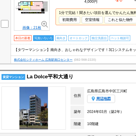
4,000円
1分で完結！聞きたい項目を選んでかんたん無
初期費用
空室情報
これと似た物件
画像：21枚
本日の新着
写真いろいろ
南向き
オートロック
独立洗面台
ペット相談可
株式会社シティホーム 広島駅南口センター
(082-568-2220)
La Dolce平和大通り
賃貸マンション
広島県広島市中区三川町
住所
周辺地図
築年
2024年03月（築2年）
階建
10階建