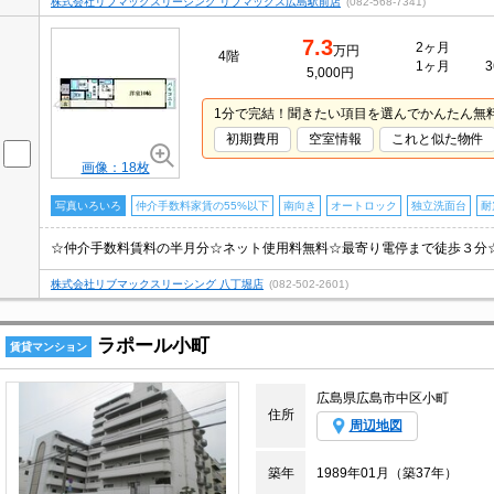
株式会社リブマックスリーシング リブマックス広島駅前店
(082-568-7341)
7.3
2ヶ月
万円
4階
1ヶ月
3
5,000円
1分で完結！聞きたい項目を選んでかんたん無
初期費用
空室情報
これと似た物件
画像：18枚
写真いろいろ
仲介手数料家賃の55%以下
南向き
オートロック
独立洗面台
耐
株式会社リブマックスリーシング 八丁堀店
(082-502-2601)
ラポール小町
賃貸マンション
広島県広島市中区小町
住所
周辺地図
築年
1989年01月（築37年）