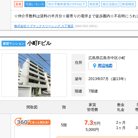
新着
写真いろいろ
仲介手数料家賃の55%以下
角部屋
独立洗面台
耐震構造
株式会社リブマックスリーシング 八丁堀店
(082-502-2601)
小町Fビル
賃貸マンション
広島県広島市中区小町
住所
周辺地図
築年
2013年07月（築13年）
階建
7階建
家賃
敷金
間取図
階
管理費
礼金
7.3
2ヶ月
万円
5階
1ヶ月
3
5,000円