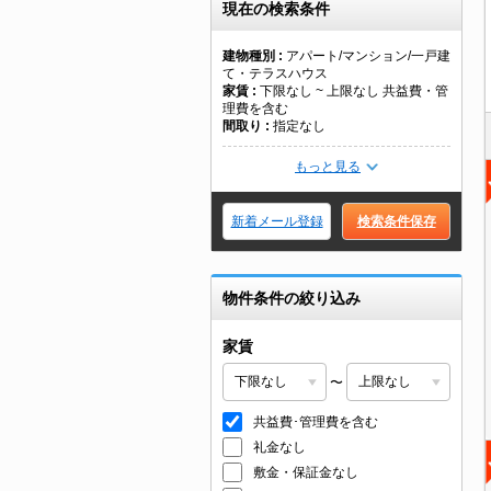
現在の検索条件
建物種別
アパート/マンション/一戸建
て・テラスハウス
家賃
下限なし ~ 上限なし 共益費・管
理費を含む
間取り
指定なし
もっと見る
新着メール登録
検索条件保存
物件条件の絞り込み
家賃
〜
共益費･管理費を含む
礼金なし
敷金・保証金なし