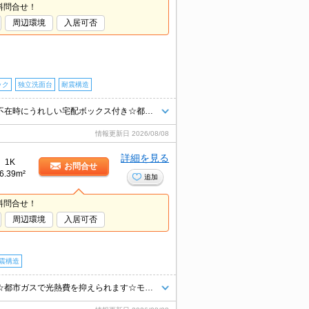
料問合せ！
周辺環境
入居可否
ック
独立洗面台
耐震構造
☆仲介手数料は賃料の半月分☆最寄りの電停まで徒歩３分☆ネット無料☆不在時にうれしい宅配ボックス付き☆都市ガスで光熱費節約できます☆２口コンロのシステムキッチン☆近隣のスーパーやコンビニまで徒歩圏内でお買い物らくらく☆彡
情報更新日
2026/08/08
詳細を見る
1K
お問合せ
6.39m²
追加
料問合せ！
周辺環境
入居可否
震構造
☆仲介手数料賃料の半月分☆ネット使用料無料☆最寄り電停まで徒歩３分☆都市ガスで光熱費を抑えられます☆モニター付きオートロックで防犯面も安心です☆近隣にスーパーやコンビニがあり住環境良好です☆便利な宅配ボックスあり☆彡