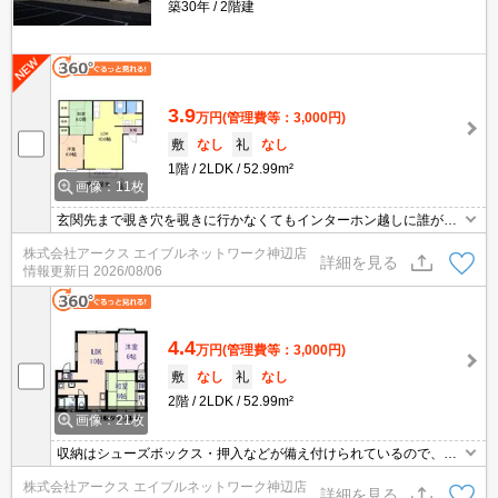
築30年
2階建
3.9
万円
(管理費等：3,000円)
敷
なし
礼
なし
1階
2LDK
52.99m²
画像：11枚
玄関先まで覗き穴を覗きに行かなくてもインターホン越しに誰が来
たのかを確認できるので安心感があります。収納はシューズボック
株式会社アークス エイブルネットワーク神辺店
ス・押入などが備え付けられているので、衣類や日用品の収納に重
詳細を見る
情報更新日
2026/08/06
宝します。独立洗面台が付いているので床が水で濡れたり鏡が曇っ
たりしにくく、清潔な状態を保ちやすくなっております。
4.4
万円
(管理費等：3,000円)
敷
なし
礼
なし
2階
2LDK
52.99m²
画像：21枚
収納はシューズボックス・押入などが備え付けられているので、衣
類や日用品の収納に重宝します。モニターで来訪者を確認し、イン
株式会社アークス エイブルネットワーク神辺店
ターホンで対面せずに会話することができます。忙しい朝でも鏡を
詳細を見る