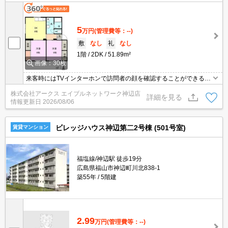
が来たのかを確認できます。
5
万円
(管理費等：--)
敷
なし
礼
なし
1階
2DK
51.89m²
画像：30枚
来客時にはTVインターホンで訪問者の顔を確認することができるの
で防犯対策につながります。身支度に必要となる様々なアイテムを
株式会社アークス エイブルネットワーク神辺店
収納可能なスペースがある独立洗面台が付いています。収納はシュ
詳細を見る
情報更新日
2026/08/06
ーズボックス・全居室収納などが備え付けられているので、衣類や
日用品の収納に重宝します。閑静な住宅地にある物件です。
ビレッジハウス神辺第二2号棟 (501号室)
賃貸マンション
福塩線/神辺駅 徒歩19分
広島県福山市神辺町川北838-1
築55年
5階建
2.99
万円
(管理費等：--)