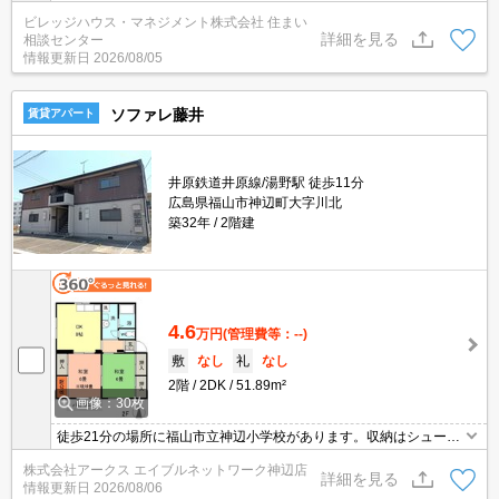
更新料・鍵交換手数料0円！※契約内容や審査の結果、敷金をお預
ビレッジハウス・マネジメント株式会社 住まい
かりする場合がございます。
詳細を見る
相談センター
情報更新日
2026/08/05
ソファレ藤井
賃貸アパート
井原鉄道井原線/湯野駅 徒歩11分
広島県福山市神辺町大字川北
築32年
2階建
4.6
万円
(管理費等：--)
敷
なし
礼
なし
2階
2DK
51.89m²
画像：30枚
徒歩21分の場所に福山市立神辺小学校があります。収納はシューズ
ボックス・全居室収納など豊富なので、広々と空間を利用すること
株式会社アークス エイブルネットワーク神辺店
も可能です。入居後、改めて便利に感じるのは独立した洗面所の物
詳細を見る
情報更新日
2026/08/06
件。玄関先まで覗き穴を覗きに行かなくてもインターホン越しに誰