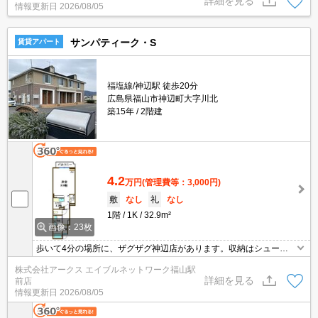
詳細を見る
情報更新日
2026/08/05
に空きがあるので車を所有している方も安心です。浴槽内の湯が冷
めたときでも、追い焚き機能が付いているので快適です。
サンパティーク・S
賃貸アパート
福塩線/神辺駅 徒歩20分
広島県福山市神辺町大字川北
築15年
2階建
4.2
万円
(管理費等：3,000円)
敷
なし
礼
なし
1階
1K
32.9m²
画像：23枚
歩いて4分の場所に、ザグザグ神辺店があります。収納はシューズ
ボックス・クロゼットなど豊富なので、衣類や履き物の整理がしや
株式会社アークス エイブルネットワーク福山駅
すく便利です。室内設備は洗面所独立・浴室乾燥機など大変充実し
詳細を見る
前店
ております。知らない人が来た時でも玄関を開ける必要がなくなる
情報更新日
2026/08/05
TVインターホンが付いております。