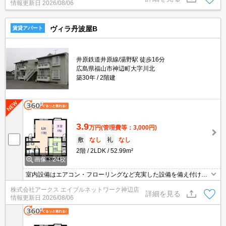
情報更新日
2026/08/06
見ながらサッと身支度を整えられる独立洗面台があります。この物
件はバルコニー付きで、用途に合わせて活用できおすすめです。
ヴィラ丹波屋B
賃貸アパート
井原鉄道井原線/湯野駅 徒歩16分
広島県福山市神辺町大字川北
築30年
2階建
3.9
万円
(管理費等：3,000円)
敷
なし
礼
なし
2階
2LDK
52.99m²
画像：24枚
室内設備はエアコン・フローリングなど充実した設備を備え付けて
います。1ヶ月の駐車スペース利用料金は、3300円です。駐車スペ
株式会社アークス エイブルネットワーク神辺店
ースも広く、2台分の割り当てができます。こちらのお部屋は角部
詳細を見る
情報更新日
2026/08/06
屋です。初期費用を抑えたい方におすすめな敷金不要のアパートが
あります。