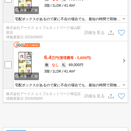
3階
1LDK
41.4m²
画像：30枚
宅配ボックスがあるので家に不在の場合でも、最短の時間で荷物を
受け取ることができます。収納はクロゼット・玄関収納など豊富な
株式会社アークス エイブルネットワーク福山駅
ので、広々と空間を利用することも可能です。インターホン越しに
詳細を見る
前店
来訪者を確認できるので、トラブルを事前に回避しやすくなりま
情報更新日
2026/08/05
す。室内設備は洗面所独立・浴室乾燥機など大変充実しておりま
す。
6.4
万円
(管理費等：5,000円)
敷
なし
礼
69,000円
3階
1LDK
41.4m²
画像：30枚
宅配ボックスがあるので家に不在の場合でも、最短の時間で荷物を
受け取ることができます。収納はクロゼット・玄関収納など豊富な
株式会社アークス エイブルネットワーク神辺店
ので、広々と空間を利用することも可能です。インターホン越しに
詳細を見る
情報更新日
2026/08/05
来訪者を確認できるので、トラブルを事前に回避しやすくなりま
す。室内設備は洗面所独立・浴室乾燥機など大変充実しておりま
す。