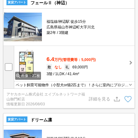
フェールⅡ（神辺）
賃貸アパート
福塩線/神辺駅 徒歩15分
広島県福山市神辺町大字川北
築2年
3階建
6.4
万円
(管理費等：5,000円)
敷
なし
礼
69,000円
3階
1LDK
41.4m²
画像：21枚
ペット飼育可能物件（小型犬or猫2匹まで）！さらに室内にプロジェ
クター照明ポップインアラジン付！お好きなTV番組・映画・動画コ
アヤカホーム株式会社 エイブルネットワーク福
ンテンツを大画面で視聴できます！高効率エアコン（LDKのみ）、
詳細を見る
山御門町店
インターネット無料で月々の光熱費・通信費も抑えられます！
情報更新日
2026/08/03
ドリーム凛
賃貸アパート