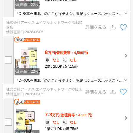
画像：22枚
「D-ROOM川北」のここがイチオシ。収納はシューズボックス・ク
ロゼットなど豊富なので、衣類や履き物の整理がしやすく便利で
株式会社アークス エイブルネットワーク福山駅
す。荷物を注文する時に時間を気にしなくてよくなる宅配ボックス
詳細を見る
前店
を共用部に備え付けております。室内設備は浴室乾燥機・洗面所独
情報更新日
2026/08/05
立などが揃っており、とても充実しています。
8
万円
(管理費等：4,500円)
敷
なし
礼
なし
2階
2LDK
57.15m²
画像：22枚
「D-ROOM川北」のここがイチオシ。収納はシューズボックス・ク
ロゼットなど豊富なので、衣類や履き物の整理がしやすく便利で
株式会社アークス エイブルネットワーク神辺店
す。荷物を注文する時に時間を気にしなくてよくなる宅配ボックス
詳細を見る
情報更新日
2026/08/05
を共用部に備え付けております。室内設備は浴室乾燥機・洗面所独
立などが揃っており、とても充実しています。
7.3
万円
(管理費等：4,500円)
敷
なし
礼
なし
1階
1LDK
45.75m²