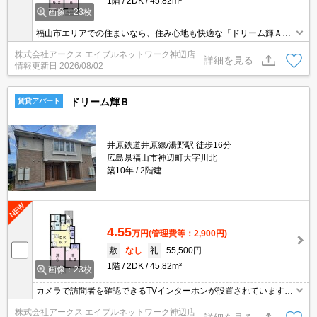
1階
2DK
45.82m²
画像：23枚
福山市エリアでの住まいなら、住み心地も快適な「ドリーム輝Ａ」
はいかがでしょうか。室内設備はエアコン・BS・追い焚きなど充実
株式会社アークス エイブルネットワーク神辺店
した設備を備え付けています。バルコニー付きのアパートです。バ
詳細を見る
情報更新日
2026/08/02
スルームとトイレが分かれています。2人暮らしをする際は、ゆと
りある間取りの2DKはいかがでしょうか。
ドリーム輝Ｂ
賃貸アパート
井原鉄道井原線/湯野駅 徒歩16分
広島県福山市神辺町大字川北
築10年
2階建
4.55
万円
(管理費等：2,900円)
敷
なし
礼
55,500円
1階
2DK
45.82m²
画像：23枚
カメラで訪問者を確認できるTVインターホンが設置されています。
室内設備は浴室乾燥機・洗面所独立など大変充実しております。BS
株式会社アークス エイブルネットワーク神辺店
アンテナ設置済みなので、工事費要らずでBS加入できます。駐車場