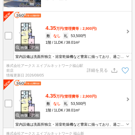
4.35
万円
(管理費等：2,900円)
敷
なし
礼
53,500円
1階
1LDK
38.01m²
画像：25枚
室内設備は洗面所独立・浴室乾燥機など豊富に揃っており、過ごし
やすいお部屋になっております。知らない人が来た時でも玄関を開
株式会社アークス エイブルネットワーク福山駅
ける必要がなくなるTVインターホンが付いております。駐輪場付き
詳細を見る
前店
のアパートです。BSアンテナが設置済みで、加入後すぐにBSが視
情報更新日
2026/08/05
聴できます。バルコニー付きの物件で、用途に合わせて使用できま
す。
4.35
万円
(管理費等：2,900円)
敷
なし
礼
53,500円
1階
1LDK
38.01m²
画像：25枚
室内設備は洗面所独立・浴室乾燥機など豊富に揃っており、過ごし
やすいお部屋になっております。知らない人が来た時でも玄関を開
株式会社アークス エイブルネットワーク 福山新
ける必要がなくなるTVインターホンが付いております。駐輪場付き