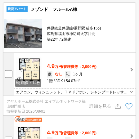
メゾンド フルールA棟
賃貸アパート
井原鉄道井原線/湯野駅 徒歩15分
広島県福山市神辺町大字川北
築22年
2階建
4.9
万円
(管理費等：2,000円)
敷
なし
礼
1ヶ月
1階
3DK
54.07m²
画像：14枚
エアコン、ウォシュレット、ＴＶドアホン、シャンプードレッサ
ー、追い炊き機能付バス完備。駐車場1台分込です。
アヤカホーム株式会社 エイブルネットワーク福
詳細を見る
山御門町店
情報更新日
2026/08/01
4.9
万円
(管理費等：2,000円)