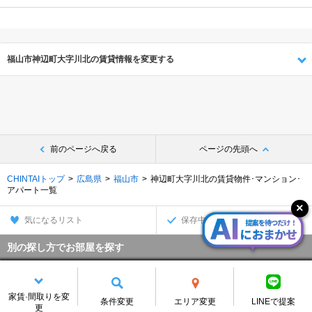
福山市神辺町大字川北の賃貸情報を変更する
前のページへ戻る
ページの先頭へ
CHINTAIトップ
広島県
福山市
神辺町大字川北の賃貸物件･マンション･
アパート一覧
気になるリスト
保存中の条件
別の探し方でお部屋を探す
沿線・駅から
住所から
家賃·間取りを変
家賃相場から
通勤通学時間から
条件変更
エリア変更
LINEで提案
更