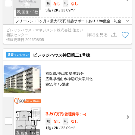
敷
なし
礼
なし
5階
2K
33.09m²
画像：3枚
フリーレント1ヶ月＋最大3万円引越サポートあり！\\n敷金・礼金・
更新料・鍵交換手数料0円！※契約内容や審査の結果、敷金をお預
ビレッジハウス・マネジメント株式会社 住まい
かりする場合がございます。
詳細を見る
相談センター
情報更新日
2026/08/05
ビレッジハウス神辺第二1号棟
賃貸マンション
福塩線/神辺駅 徒歩19分
広島県福山市神辺町大字川北
築55年
5階建
3.57
万円
(管理費等：--)
敷
なし
礼
なし
1階
2K
33.09m²
画像：17枚