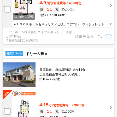
4.9
万円
(管理費等：4,000円)
敷
なし
礼
25,000円
2階
1R
30.44m²
画像：16枚
ＡＬＳＯＫホームセキュリティ仕様。エアコン、ウォシュレット、
ＴＶドアホン、シャンプードレッサー付。敷地内、専用ごみ置場あ
アヤカホーム株式会社 エイブルネットワーク福
ります。
詳細を見る
山御門町店
情報更新日
2026/08/05
ドリーム輝Ａ
賃貸アパート
井原鉄道井原線/湯野駅 徒歩11分
広島県福山市神辺町大字川北
築10年
2階建
4.15
万円
(管理費等：2,900円)
敷
なし
礼
51,500円