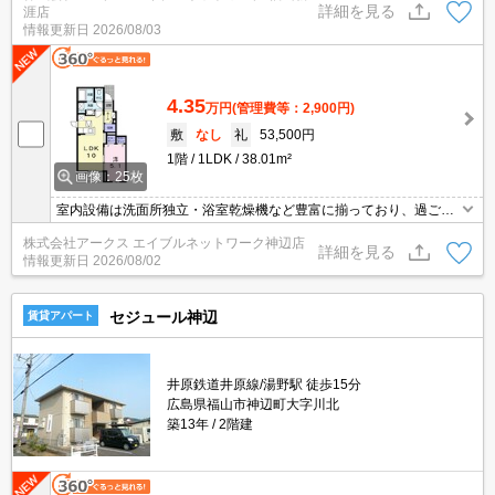
詳細を見る
涯店
のアパートです。BSアンテナが設置済みで、加入後すぐにBSが視
情報更新日
2026/08/03
聴できます。バルコニー付きの物件で、用途に合わせて使用できま
す。
4.35
万円
(管理費等：2,900円)
敷
なし
礼
53,500円
1階
1LDK
38.01m²
画像：25枚
室内設備は洗面所独立・浴室乾燥機など豊富に揃っており、過ごし
やすいお部屋になっております。知らない人が来た時でも玄関を開
株式会社アークス エイブルネットワーク神辺店
ける必要がなくなるTVインターホンが付いております。駐輪場付き
詳細を見る
情報更新日
2026/08/02
のアパートです。BSアンテナが設置済みで、加入後すぐにBSが視
聴できます。バルコニー付きの物件で、用途に合わせて使用できま
す。
セジュール神辺
賃貸アパート
井原鉄道井原線/湯野駅 徒歩15分
広島県福山市神辺町大字川北
築13年
2階建