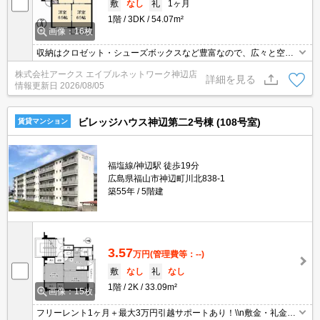
敷
なし
礼
1ヶ月
1階
3DK
54.07m²
画像：16枚
収納はクロゼット・シューズボックスなど豊富なので、広々と空間
を利用することも可能です。アパートの洗面所は独立したタイプ
株式会社アークス エイブルネットワーク神辺店
で、快適にお使いいただけます。訪問者をカメラで確認できるTVイ
詳細を見る
情報更新日
2026/08/05
ンターホン設置済み。3DKで充実したキッチン付きの物件です。BS
の受信環境は整っているので、BS加入後すぐに視聴できます。
ビレッジハウス神辺第二2号棟 (108号室)
賃貸マンション
福塩線/神辺駅 徒歩19分
広島県福山市神辺町川北838-1
築55年
5階建
3.57
万円
(管理費等：--)
敷
なし
礼
なし
1階
2K
33.09m²
画像：15枚
フリーレント1ヶ月＋最大3万円引越サポートあり！\\n敷金・礼金・