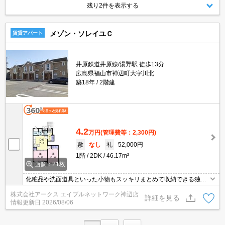
残り2件を表示する
ションです。
メゾン・ソレイユＣ
賃貸アパート
井原鉄道井原線/湯野駅 徒歩13分
広島県福山市神辺町大字川北
築18年
2階建
4.2
万円
(管理費等：2,300円)
敷
なし
礼
52,000円
1階
2DK
46.17m²
画像：21枚
化粧品や洗面道具といった小物もスッキリまとめて収納できる独立
洗面台があります。共用部には宅配ボックスが備え付けられている
株式会社アークス エイブルネットワーク神辺店
ため、外出が多い方でも荷物を受け取ることができます。モニター
詳細を見る
情報更新日
2026/08/06
で来訪者を確認して、インターホンで対面せずに会話することがで
きます。お湯を沸かし直せる追い焚き機能付きです。