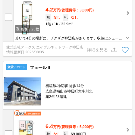
4.2
万円
(管理費等：3,000円)
敷
なし
礼
なし
1階
1K
32.9m²
画像：23枚
歩いて4分の場所に、ザグザグ神辺店があります。収納はシューズ
ボックス・クロゼットなど豊富なので、衣類や履き物の整理がしや
株式会社アークス エイブルネットワーク神辺店
すく便利です。室内設備は洗面所独立・浴室乾燥機など大変充実し
詳細を見る
情報更新日
2026/08/05
ております。知らない人が来た時でも玄関を開ける必要がなくなる
TVインターホンが付いております。
フェールⅡ
賃貸アパート
福塩線/神辺駅 徒歩14分
広島県福山市神辺町大字川北
築2年
3階建
6.4
万円
(管理費等：5,000円)
敷
なし
礼
69,000円