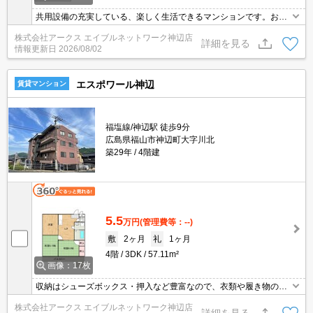
共用設備の充実している、楽しく生活できるマンションです。お家
に友達を呼ぶ機会が多い方にオススメ、2K物件です。バスルームと
株式会社アークス エイブルネットワーク神辺店
トイレが分かれています。生活騒音の負担も軽めな角部屋がお薦め
詳細を見る
情報更新日
2026/08/02
です。車にいたずらされにくい、敷地内駐車場の空きがあります。
エスポワール神辺
賃貸マンション
福塩線/神辺駅 徒歩9分
広島県福山市神辺町大字川北
築29年
4階建
5.5
万円
(管理費等：--)
敷
2ヶ月
礼
1ヶ月
4階
3DK
57.11m²
画像：17枚
収納はシューズボックス・押入など豊富なので、衣類や履き物の整
理がしやすく便利です。化粧品やスタイリング剤などをまとめて出
株式会社アークス エイブルネットワーク神辺店
し入れして、サッと身支度を整えられる独立洗面台が付いておりま
詳細を見る