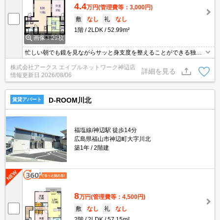
4.4
万円
(管理費等：3,000円)
敷
なし
礼
なし
1階
2LDK
52.99m²
画像：29枚
忙しい朝でも鏡を見ながらサッと身支度を整えることができる独立
洗面台を採用しています。収納はシューズボックス・クロゼットな
株式会社アークス エイブルネットワーク神辺店
どが備え付けられているので、衣類や日用品の収納に重宝します。
詳細を見る
情報更新日
2026/08/06
この物件はバルコニー付きで、用途に合わせて活用できます。車に
いたずらされにくい、敷地内駐車場の空きがあります。2LDKのお
住まいです。
D-ROOM川北
賃貸アパート
福塩線/神辺駅 徒歩14分
広島県福山市神辺町大字川北
築1年
2階建
8
万円
(管理費等：4,500円)
敷
なし
礼
なし
2階
2LDK
57.15m²