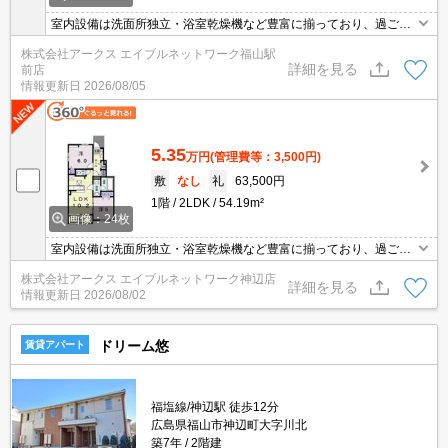
室内設備は洗面所独立・浴室乾燥機など豊富に揃っており、過ごし
やすいお部屋になっております。モニターで来訪者を確認して、イ
株式会社アークス エイブルネットワーク福山駅
ンターホンを通じて室内から会話することができます。BSに加入し
詳細を見る
前店
てすぐBSが視聴できるBS受信設備のある物件です。設備も充実し
情報更新日
2026/08/05
ていて住みやすい、魅力が詰まったアパートです。
5.35
万円
(管理費等：3,500円)
敷
なし
礼
63,500円
1階
2LDK
54.19m²
画像：24枚
室内設備は洗面所独立・浴室乾燥機など豊富に揃っており、過ごし
やすいお部屋になっております。モニターで来訪者を確認して、イ
株式会社アークス エイブルネットワーク神辺店
ンターホンを通じて室内から会話することができます。BSに加入し
詳細を見る
情報更新日
2026/08/02
てすぐBSが視聴できるBS受信設備のある物件です。設備も充実し
ていて住みやすい、魅力が詰まったアパートです。
ドリーム悠
賃貸アパート
福塩線/神辺駅 徒歩12分
広島県福山市神辺町大字川北
築7年
2階建