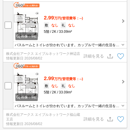
ションです。バルコニー付きの物件です。
2.99
万円
(管理費等：--)
敷
なし
礼
なし
5階
2K
33.09m²
画像：9枚
バスルームとトイレが分かれています。カップルで一緒の生活をす
るならキッチンもある2Kが好評です。防犯対策もバッチリなマンシ
株式会社アークス エイブルネットワーク神辺店
ョンタイプの物件です。バルコニー付きの物件です。駐車場に空き
詳細を見る
情報更新日
2026/08/02
があるので車を所有している方も安心です。
2.99
万円
(管理費等：--)
敷
なし
礼
なし
5階
2K
33.09m²
画像：9枚
バスルームとトイレが分かれています。カップルで一緒の生活をす
るならキッチンもある2Kが好評です。防犯対策もバッチリなマンシ
株式会社アークス エイブルネットワーク福山蔵
ョンタイプの物件です。バルコニー付きの物件です。駐車場に空き
詳細を見る
王店
があるので車を所有している方も安心です。
情報更新日
2026/08/02