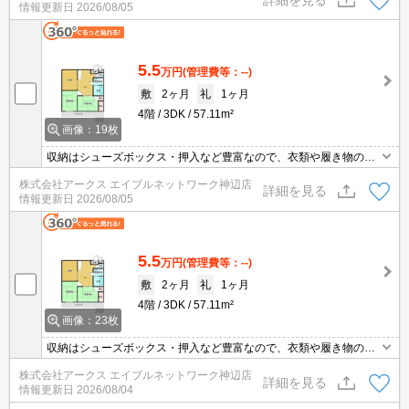
情報更新日
2026/08/05
す。こちらの物件は駐車場が月額3300円でご利用いただけます。上
階からの音が聞こえない最上階のお部屋です。
5.5
万円
(管理費等：--)
敷
2ヶ月
礼
1ヶ月
4階
3DK
57.11m²
画像：19枚
収納はシューズボックス・押入など豊富なので、衣類や履き物の整
理がしやすく便利です。化粧品やスタイリング剤などをまとめて出
株式会社アークス エイブルネットワーク神辺店
し入れして、サッと身支度を整えられる独立洗面台があります。駐
詳細を見る
情報更新日
2026/08/05
車場がある物件です。現在空きがあります。素敵な3DKのお部屋、
見学大歓迎ですよ。利便性の高い徒歩9分の物件です。
5.5
万円
(管理費等：--)
敷
2ヶ月
礼
1ヶ月
4階
3DK
57.11m²
画像：23枚
収納はシューズボックス・押入など豊富なので、衣類や履き物の整
理がしやすく便利です。洗面所は浴室から独立しており、浴室の湿
株式会社アークス エイブルネットワーク神辺店
気で濡れることもありません。駐車場がご利用いただける物件で
詳細を見る
情報更新日
2026/08/04
す。上階からの騒音がない最上階のお部屋です。雨が続いてジメジ
メしていてもエアコンが付いていれば快適に過ごせます。新築マン