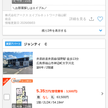
画像：21枚
＼お部屋探しはエイブル／
株式会社アークス エイブルネットワーク福山駅
詳細を見る
前店
情報更新日
2026/08/03
残り2件を表示する
ジャンティ Ｃ
賃貸アパート
井原鉄道井原線/湯野駅 徒歩13分
広島県福山市神辺町大字川北
築6年
2階建
5.35
万円
(管理費等：3,500円)
敷
なし
礼
63,500円
1階
2LDK
54.19m²
画像：24枚