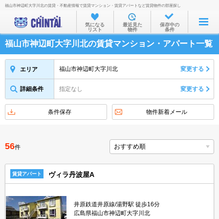
福山市神辺町大字川北の賃貸・不動産情報で賃貸マンション・賃貸アパートなど賃貸物件の部屋探し
お部屋を探す
気になる
最近見た
保存中の
リスト
物件
条件
沿線・駅から
福山市神辺町大字川北の賃貸マンション・アパート一覧
住所から
家賃相場から
福山市神辺町大字川北
変更する
エリア
通勤通学時間から
詳細条件
指定なし
変更する
物件特集から
条件保存
物件新着メール
不動産会社から
TOP
56
件
ヴィラ丹波屋A
賃貸アパート
井原鉄道井原線/湯野駅 徒歩16分
広島県福山市神辺町大字川北