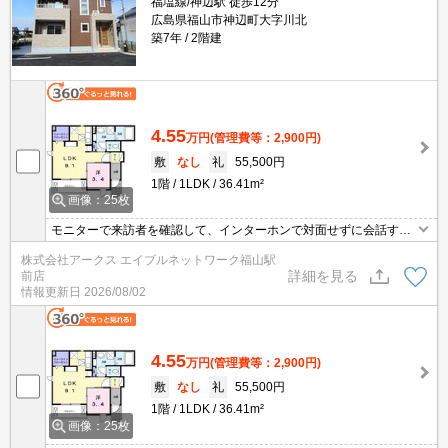
福塩線/神辺駅 徒歩12分
広島県福山市神辺町大字川北
築7年
2階建
4.55
万円
(管理費等：2,900円)
敷
なし
礼
55,500円
1階
1LDK
36.41m²
画像：25枚
モニターで来訪者を確認して、インターホンで対面せずに会話する
ことができます。収納はウォークインクロゼット・床下収納など豊
株式会社アークス エイブルネットワーク福山駅
富なので、衣類や履き物の整理がしやすく便利です。室内設備は浴
詳細を見る
前店
室乾燥機・洗面所独立など充実した設備を備え付けています。こち
情報更新日
2026/08/02
らの物件は駐車場が月額3300円でご利用いただけます。
4.55
万円
(管理費等：2,900円)
敷
なし
礼
55,500円
1階
1LDK
36.41m²
画像：25枚