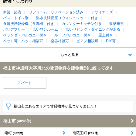
設備・こだわり
新築・築浅
リフォーム・リノベーション済み
デザイナーズ
バス・トイレ別
温水洗浄便座（ウォシュレット）付き
食器洗浄乾燥機（食洗機）付き
カウンターキッチン付き
収納重視
バリアフリー
広いワンルーム
広いリビング・ダイニングがある
ベランダ・バルコニー付き
ルーフバルコニー付き
屋上付き
ペット可・ペット相談可
楽器相談可
ピアノ相談可
DIY可
もっと見る
福山市神辺町大字川北の賃貸物件を建物種別に絞って探す
アパート
福山市にあるエリアで賃貸物件が見つかりました！
福山市
(4898件)
曙町
南蔵王町
(302件)
(242件)