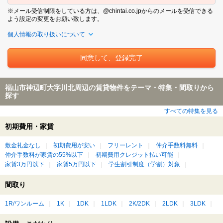
※メール受信制限をしている方は、@chintai.co.jpからのメールを受信できる
よう設定の変更をお願い致します。
個人情報の取り扱いについて
福山市神辺町大字川北周辺の賃貸物件をテーマ・特集・間取りから
探す
すべての特集を見る
初期費用・家賃
敷金礼金なし
初期費用が安い
フリーレント
仲介手数料無料
仲介手数料が家賃の55%以下
初期費用クレジット払い可能
家賃3万円以下
家賃5万円以下
学生割引制度（学割）対象
間取り
1R/ワンルーム
1K
1DK
1LDK
2K/2DK
2LDK
3LDK