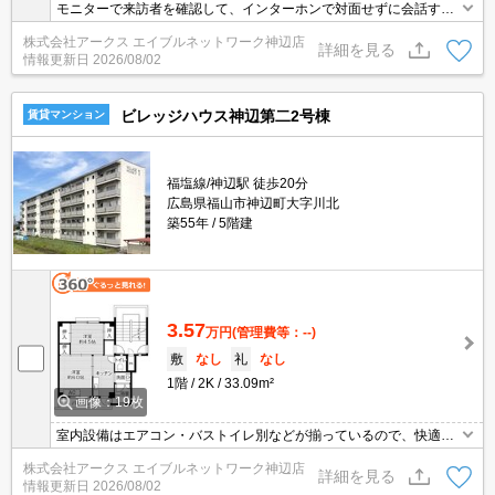
モニターで来訪者を確認して、インターホンで対面せずに会話する
ことができます。収納はウォークインクロゼット・床下収納など豊
株式会社アークス エイブルネットワーク神辺店
富なので、衣類や履き物の整理がしやすく便利です。室内設備は浴
詳細を見る
情報更新日
2026/08/02
室乾燥機・洗面所独立など充実した設備を備え付けています。こち
らの物件は駐車場が月額3300円でご利用いただけます。
ビレッジハウス神辺第二2号棟
賃貸マンション
福塩線/神辺駅 徒歩20分
広島県福山市神辺町大字川北
築55年
5階建
3.57
万円
(管理費等：--)
敷
なし
礼
なし
1階
2K
33.09m²
画像：19枚
室内設備はエアコン・バストイレ別などが揃っているので、快適に
過ごしやすいお部屋になります。利便性の高い魅力溢れる角部屋は
株式会社アークス エイブルネットワーク神辺店
こちらとなっております。2Kなので、様々な部屋の使い方ができま
詳細を見る
情報更新日
2026/08/02
す。造りとデザインに関して、自信をもって情報を提供できるマン