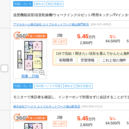
写真いろいろ
南向き
独立洗面台
アヤカホーム株式会社 エイブルネットワーク福山御門町店
(084-921-8800)
5.45
2階
なし
万円
64,500円
5
即入居可
2,900円
1分で完結！聞きたい項目を選んでかんたん無
初期費用
空室情報
これと似た物件
画像：25枚
写真いろいろ
360度パノラマ写真
南向き
独立洗面台
株式会社アークス エイブルネットワーク福山駅前店
(084-999-1012)
5.45
2階
なし
万円
64,500円
5
即入居可
2,900円