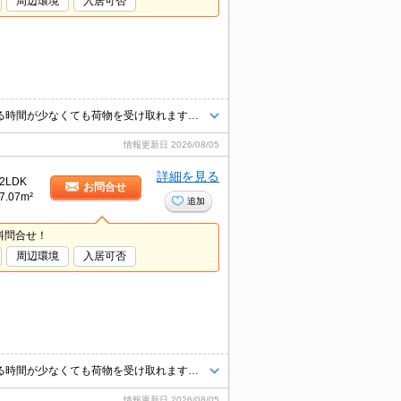
周辺環境
入居可否
共用部には宅配ボックスが備え付けられているため、日々忙しくて家にいる時間が少なくても荷物を受け取れます。直接会わずにインターホン越しに来訪者を確認できるので、トラブルの事前回避にも繋がります。室内設備は浴室乾燥機・洗面所独立などが揃っており、とても充実しています。パーキングスペース利用料金3300円。
情報更新日
2026/08/05
詳細を見る
2LDK
お問合せ
7.07m²
追加
料問合せ！
周辺環境
入居可否
共用部には宅配ボックスが備え付けられているため、日々忙しくて家にいる時間が少なくても荷物を受け取れます。直接会わずにインターホン越しに来訪者を確認できるので、トラブルの事前回避にも繋がります。室内設備は浴室乾燥機・洗面所独立などが揃っており、とても充実しています。パーキングスペース利用料金3300円。
情報更新日
2026/08/05