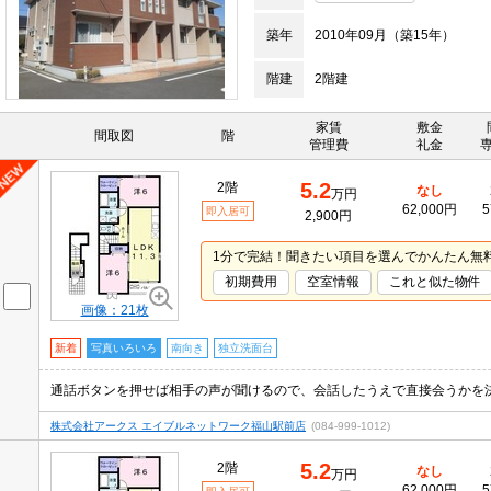
築年
2010年09月（築15年）
階建
2階建
家賃
敷金
間取図
階
管理費
礼金
5.2
2階
なし
万円
62,000円
5
即入居可
2,900円
1分で完結！聞きたい項目を選んでかんたん無
初期費用
空室情報
これと似た物件
画像：21枚
新着
写真いろいろ
南向き
独立洗面台
株式会社アークス エイブルネットワーク福山駅前店
(084-999-1012)
5.2
2階
なし
万円
62,000円
5