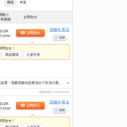
構造
木造
間取り
お問合せ
専有面積
詳細を見る
2LDK
お問合せ
7.07m²
追加
料問合せ！
周辺環境
入居可否
セブンイレブンまで210ｍで非常に便利です！ＴＶドアホン・温水洗浄便座設置・洗髪洗面台設置済みで生活の質を一段階アップします！入居してすぐ快適に暮らす必需品です (^^♪
情報更新日
2026/08/03
詳細を見る
2LDK
お問合せ
7.07m²
追加
料問合せ！