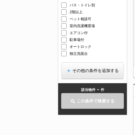
バス・トイレ別
2階以上
ペット相談可
室内洗濯機置場
エアコン付
駐車場付
オートロック
独立洗面台
その他の条件を追加する
-
該当物件
件
この条件で検索する