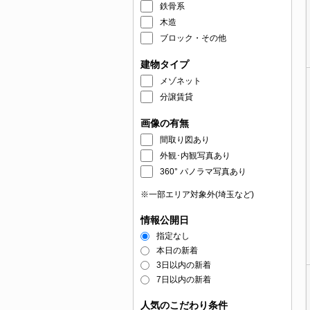
鉄骨系
木造
ブロック・その他
建物タイプ
メゾネット
分譲賃貸
画像の有無
間取り図あり
外観･内観写真あり
360° パノラマ写真あり
※一部エリア対象外(埼玉など)
情報公開日
指定なし
本日の新着
3日以内の新着
7日以内の新着
人気のこだわり条件