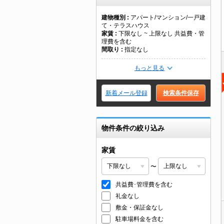
建物種別
アパート/マンション/一戸建
て・テラスハウス
家賃
下限なし ~ 上限なし 共益費・管
理費を含む
間取り
指定なし
もっと見る
新着メール登録
検索条件保存
物件条件の絞り込み
家賃
〜
共益費･管理費を含む
礼金なし
敷金・保証金なし
駐車場料金を含む