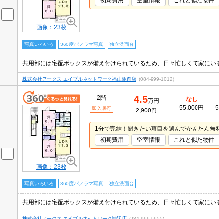
初期費用
空室情報
これと似た物件
画像：23枚
写真いろいろ
360度パノラマ写真
独立洗面台
株式会社アークス エイブルネットワーク福山駅前店
(084-999-1012)
4.5
2階
なし
万円
55,000円
5
即入居可
2,900円
1分で完結！聞きたい項目を選んでかんたん無
初期費用
空室情報
これと似た物件
画像：23枚
写真いろいろ
360度パノラマ写真
独立洗面台
株式会社アークス エイブルネットワーク神辺店
(084-966-9655)