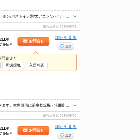
追焚機能浴室/浴室乾燥機/ウォークインクロゼット/専用キッチン/TVインターホン/バストイレ別/エアコン/シャワー付洗面台/温水洗浄便座
情報更新日
2026/08/03
詳細を見る
2LDK
お問合せ
7.64m²
追加
料問合せ！
周辺環境
入居可否
モニターで来訪者を確認し、インターホンで対面せずに会話することができます。室内設備は浴室乾燥機・洗面所独立などが揃っており、とても充実しています。駐輪場付きの物件です。この物件はバルコニー付きでおすすめです。服が多い方に便利な沢山の服を収納することができるウォークインクローゼットがついています。
情報更新日
2026/08/05
詳細を見る
2LDK
お問合せ
7.64m²
追加