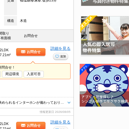
交通
福塩線/駅家駅 徒歩23分
構造
木造
間取り
お問合せ
専有面積
詳細を見る
2LDK
お問合せ
7.21m²
追加
料問合せ！
周辺環境
入居可否
通話ボタンを押せば相手の声が聞けるので、会話したうえで直接会うかを決められるインターホンが備わっております。室内設備は浴室乾燥機・洗面所独立などが揃っており、とても充実しています。バルコニー付きの物件です。駐輪場付きの物件です。BS対応なので、チューナーのご用意とご契約のみで視聴可能です。
情報更新日
2026/08/05
詳細を見る
2LDK
お問合せ
7.21m²