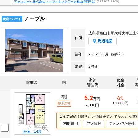
アヤカホーム株式会社 エイブルネットワーク福山御門町店
(084-921-8800)
ノーブル
賃貸アパート
広島県福山市駅家町大字上山
住所
周辺地図
築年
2016年11月（築9年）
階建
2階建
家賃
敷金
間取図
階
管理費
礼金
5.2
2階
なし
万円
62,000円
5
即入居可
2,900円
1分で完結！聞きたい項目を選んでかんたん無
初期費用
空室情報
これと似た物件
画像：14枚