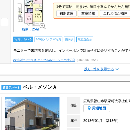
1分で完結！聞きたい項目を選んでかんたん無
初期費用
空室情報
これと似た物件
画像：25枚
写真いろいろ
360度パノラマ写真
南向き
独立洗面台
株式会社アークス エイブルネットワーク神辺店
(084-966-9655)
残り1件を表示する
ベル・メゾンＡ
賃貸アパート
広島県福山市駅家町大字上山
住所
周辺地図
築年
2013年01月（築13年）