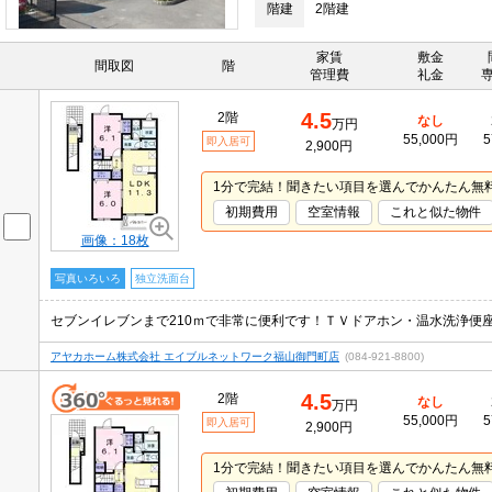
階建
2階建
家賃
敷金
間取図
階
管理費
礼金
4.5
2階
なし
万円
55,000円
5
即入居可
2,900円
1分で完結！聞きたい項目を選んでかんたん無
初期費用
空室情報
これと似た物件
画像：18枚
写真いろいろ
独立洗面台
アヤカホーム株式会社 エイブルネットワーク福山御門町店
(084-921-8800)
4.5
2階
なし
万円
55,000円
5
即入居可
2,900円
1分で完結！聞きたい項目を選んでかんたん無