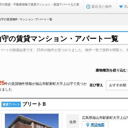
守の賃貸・不動産情報で賃貸マンション・賃貸アパートなど賃
最近見た物件
気
山守の賃貸物件･マンション･アパート一覧
山守の賃貸マンション・アパート一覧
パートの検索結果です。25件の物件が見つかりました。物件一覧で賃料や間取り、
建物種別を絞り込む
25
件の賃貸物件情報が福山市駅家町大字上山守で見つか
並び替え
りました
ブリートＢ
賃貸アパート
広島県福山市駅家町大字上山
住所
周辺地図