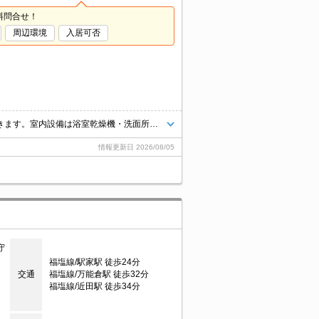
料問合せ！
周辺環境
入居可否
モニターで来訪者を確認し、インターホンで対面せずに会話することができます。室内設備は浴室乾燥機・洗面所独立などが揃っており、とても充実しています。駐輪場付きの物件です。この物件はバルコニー付きでおすすめです。服が多い方に便利な沢山の服を収納することができるウォークインクローゼットがついています。
情報更新日
2026/08/05
守
福塩線/駅家駅 徒歩24分
交通
福塩線/万能倉駅 徒歩32分
福塩線/近田駅 徒歩34分