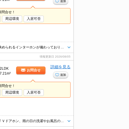
追加
料問合せ！
周辺環境
入居可否
通話ボタンを押せば相手の声が聞けるので、会話したうえで直接会うかを決められるインターホンが備わっております。室内設備は浴室乾燥機・洗面所独立などが揃っており、とても充実しています。バルコニー付きの物件です。駐輪場付きの物件です。BS対応なので、チューナーのご用意とご契約のみで視聴可能です。
情報更新日
2026/08/05
詳細を見る
2LDK
お問合せ
7.21m²
追加
料問合せ！
周辺環境
入居可否
ウォークインクローゼットで荷物もたっぷり収納可能！留守録付きカラーＴＶドアホン、雨の日の洗濯やお風呂の換気に役立つ浴室乾燥機付きです♪