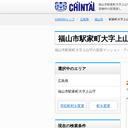
福山市駅家町大字上山
貸物件の部屋探し
CHINTAIトップ
広島県
福山市
駅家町大字上
福山市駅家町大字上
福山市駅家町大字上山守の賃貸マンション・ア
選択中のエリア
広島県
福山市駅家町大字上山守
市区町村を変更
町を変更
現在の検索条件