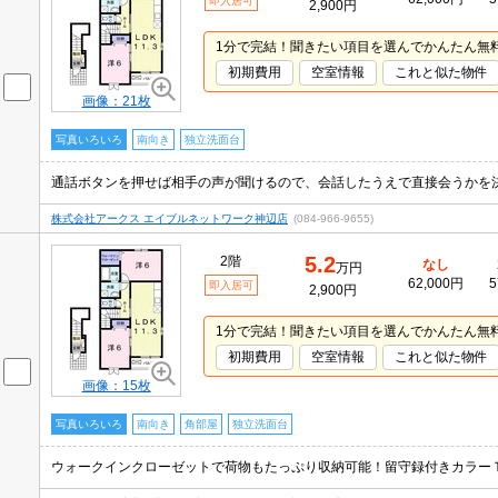
即入居可
2,900円
1分で完結！聞きたい項目を選んでかんたん無
初期費用
空室情報
これと似た物件
画像：21枚
写真いろいろ
南向き
独立洗面台
株式会社アークス エイブルネットワーク神辺店
(084-966-9655)
5.2
2階
なし
万円
62,000円
5
即入居可
2,900円
1分で完結！聞きたい項目を選んでかんたん無
初期費用
空室情報
これと似た物件
画像：15枚
写真いろいろ
南向き
角部屋
独立洗面台