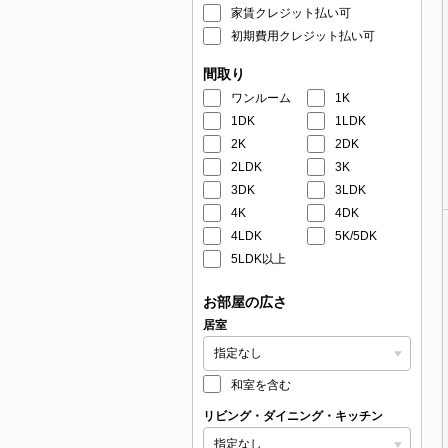
家賃クレジット払い可
初期費用クレジット払い可
間取り
ワンルーム
1K
1DK
1LDK
2K
2DK
2LDK
3K
3DK
3LDK
4K
4DK
4LDK
5K/5DK
5LDK以上
お部屋の広さ
居室
和室を含む
リビング・ダイニング・キッチン