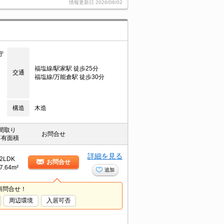
情報更新日
2026/08/02
守
福塩線/駅家駅 徒歩25分
交通
福塩線/万能倉駅 徒歩30分
構造
木造
間取り
お問合せ
専有面積
詳細を見る
2LDK
お問合せ
7.64m²
追加
料問合せ！
周辺環境
入居可否