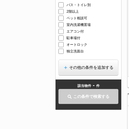
バス・トイレ別
2階以上
ペット相談可
室内洗濯機置場
エアコン付
駐車場付
オートロック
独立洗面台
その他の条件を追加する
-
該当物件
件
この条件で検索する