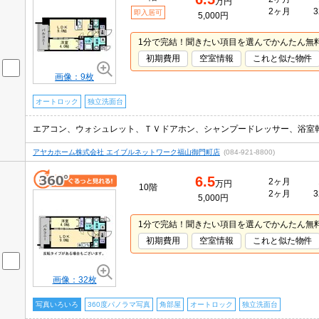
万円
2ヶ月
3
即入居可
5,000円
1分で完結！聞きたい項目を選んでかんたん無
初期費用
空室情報
これと似た物件
画像：9枚
オートロック
独立洗面台
エアコン、ウォシュレット、ＴＶドアホン、シャンプードレッサー、浴室
アヤカホーム株式会社 エイブルネットワーク福山御門町店
(084-921-8800)
6.5
2ヶ月
万円
10階
2ヶ月
3
5,000円
1分で完結！聞きたい項目を選んでかんたん無
初期費用
空室情報
これと似た物件
画像：32枚
写真いろいろ
360度パノラマ写真
角部屋
オートロック
独立洗面台