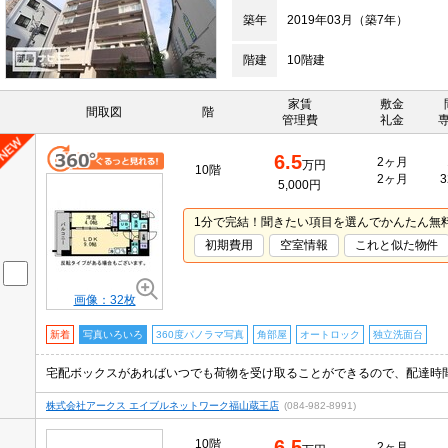
築年
2019年03月（築7年）
階建
10階建
家賃
敷金
間取図
階
管理費
礼金
6.5
2ヶ月
万円
10階
2ヶ月
3
5,000円
1分で完結！聞きたい項目を選んでかんたん無
初期費用
空室情報
これと似た物件
画像：32枚
新着
写真いろいろ
360度パノラマ写真
角部屋
オートロック
独立洗面台
株式会社アークス エイブルネットワーク福山蔵王店
(084-982-8991)
6.5
10階
2ヶ月