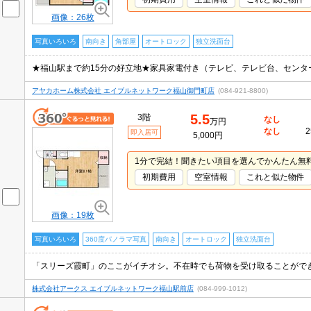
画像：26枚
写真いろいろ
南向き
角部屋
オートロック
独立洗面台
アヤカホーム株式会社 エイブルネットワーク福山御門町店
(084-921-8800)
5.5
3階
なし
万円
なし
2
即入居可
5,000円
1分で完結！聞きたい項目を選んでかんたん無
初期費用
空室情報
これと似た物件
画像：19枚
写真いろいろ
360度パノラマ写真
南向き
オートロック
独立洗面台
株式会社アークス エイブルネットワーク福山駅前店
(084-999-1012)