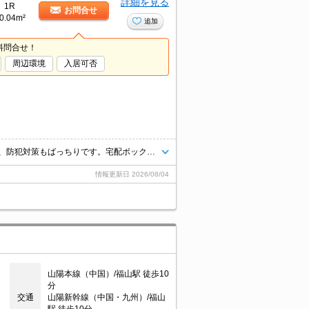
詳細を見る
1R
お問合せ
0.04m²
追加
料問合せ！
周辺環境
入居可否
セキュリティ面は、オートロック・TVインターホンなど充実しているので、防犯対策もばっちりです。宅配ボックス付き物件なので、不在の際にも荷物を受け取ることができます。室内設備は浴室乾燥機・洗面化粧台などが揃っており、とても充実しています。凸凹がなく、天板がフラットなのでサッと拭くだけで綺麗になるIHを使用できます。
情報更新日
2026/08/04
山陽本線（中国）/福山駅 徒歩10
分
交通
山陽新幹線（中国・九州）/福山