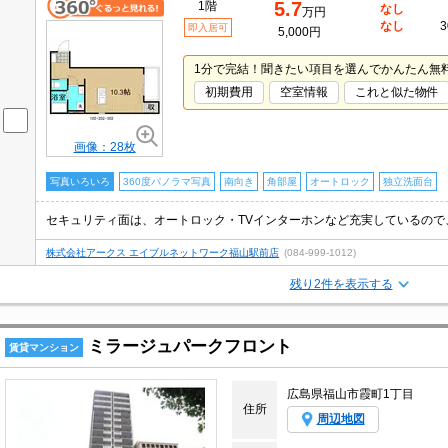
5.7
1階
なし
万円
なし
3
即入居可
5,000円
1分で完結！聞きたい項目を選んでかんたん無
初期費用
空室情報
これと似た物件
画像：28枚
写真いろいろ
360度パノラマ写真
南向き
角部屋
オートロック
独立洗面台
株式会社アークス エイブルネットワーク福山駅前店
(084-999-1012)
残り2件を表示する
ミラージュパークフロント
賃貸マンション
広島県福山市霞町1丁目
住所
周辺地図