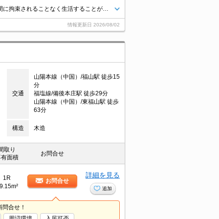
宅配ボックスがあればいつでも荷物を受け取ることができるので、配達時間に拘束されることなく生活することができます。室内設備は浴室乾燥機・洗面所独立など豊富に揃っており、過ごしやすいお部屋になっております。セキュリティ面は、TVインターホン・オートロックなどを備え付けているので安心して暮らせます。駐輪場付きの物件です。
情報更新日
2026/08/02
山陽本線（中国）/福山駅 徒歩15
分
交通
福塩線/備後本庄駅 徒歩29分
山陽本線（中国）/東福山駅 徒歩
63分
構造
木造
間取り
お問合せ
専有面積
詳細を見る
1R
お問合せ
9.15m²
追加
料問合せ！
周辺環境
入居可否