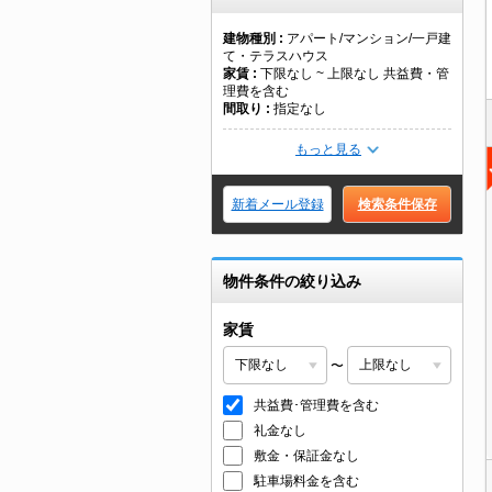
建物種別
アパート/マンション/一戸建
て・テラスハウス
家賃
下限なし ~ 上限なし 共益費・管
理費を含む
間取り
指定なし
もっと見る
新着メール登録
検索条件保存
物件条件の絞り込み
家賃
〜
共益費･管理費を含む
礼金なし
敷金・保証金なし
駐車場料金を含む