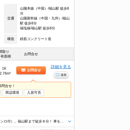
山陽本線（中国）/福山駅 徒歩8
分
交通
山陽新幹線（中国・九州）/福山
駅 徒歩8分
福塩線/福山駅 徒歩8分
構造
鉄筋コンクリート造
間取り
お問合せ
専有面積
詳細を見る
1K
お問合せ
2.76m²
追加
料問合せ！
周辺環境
入居可否
エアコン、ウォシュレット、ＴＶドアホン、システムキッチン（2口ガスコンロ付）。福山駅まで徒歩８分！ 車をお持ちでない、福山駅周辺にお勤めの方にオススメです！