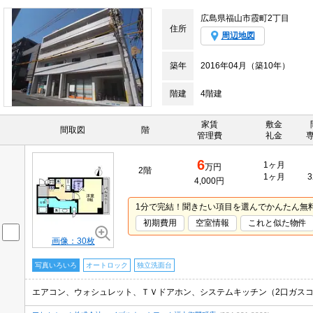
広島県福山市霞町2丁目
住所
周辺地図
築年
2016年04月（築10年）
階建
4階建
家賃
敷金
間取図
階
管理費
礼金
6
1ヶ月
万円
2階
1ヶ月
3
4,000円
1分で完結！聞きたい項目を選んでかんたん無
初期費用
空室情報
これと似た物件
画像：30枚
写真いろいろ
オートロック
独立洗面台