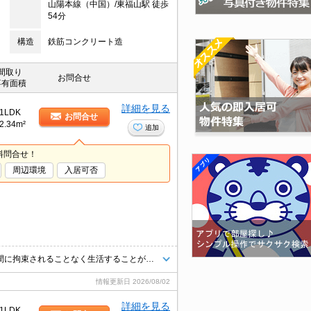
山陽本線（中国）/東福山駅 徒歩
54分
構造
鉄筋コンクリート造
間取り
お問合せ
専有面積
詳細を見る
1LDK
お問合せ
2.34m²
追加
料問合せ！
周辺環境
入居可否
宅配ボックスがあればいつでも荷物を受け取ることができるので、配達時間に拘束されることなく生活することができます。室内設備は浴室乾燥機・洗面所独立など豊富に揃っており、過ごしやすいお部屋になっております。セキュリティ面は、TVインターホン・オートロックなどを備え付けているので安心して暮らせます。駐輪場付きの物件です。
情報更新日
2026/08/02
詳細を見る
1LDK