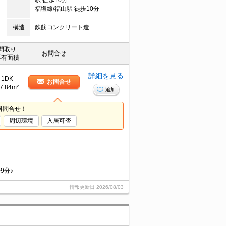
駅 徒歩10分
福塩線/福山駅 徒歩10分
構造
鉄筋コンクリート造
間取り
お問合せ
専有面積
詳細を見る
1DK
お問合せ
7.84m²
追加
料問合せ！
周辺環境
入居可否
9分♪
情報更新日
2026/08/03