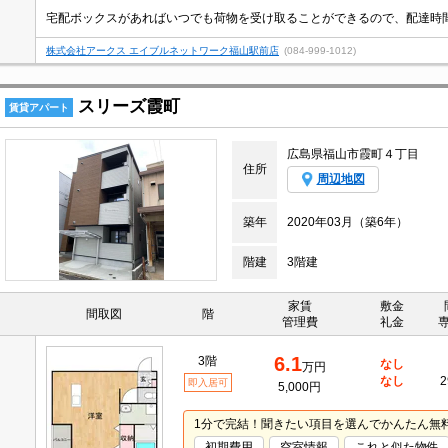
株式会社アークス エイブルネットワーク福山駅前店
(084-999-1012)
スリーズ霞町
賃貸アパート
広島県福山市霞町４丁目
住所
周辺地図
築年
2020年03月（築6年）
階建
3階建
家賃
敷金
間取図
階
管理費
礼金
6.1
3階
なし
万円
なし
2
即入居可
5,000円
1分で完結！聞きたい項目を選んでかんたん無
初期費用
空室情報
これと似た物件