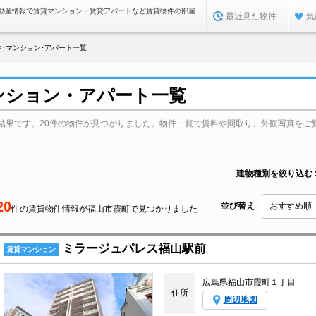
動産情報で賃貸マンション・賃貸アパートなど賃貸物件の部屋
最近見た物件
気
･マンション･アパート一覧
ンション・アパート一覧
結果です。20件の物件が見つかりました。物件一覧で賃料や間取り、外観写真をご
建物種別を絞り込む
20
並び替え
件の賃貸物件情報が福山市霞町で見つかりました
ミラージュパレス福山駅前
賃貸マンション
広島県福山市霞町１丁目
住所
周辺地図