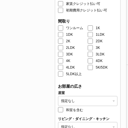
家賃クレジット払い可
初期費用クレジット払い可
間取り
ワンルーム
1K
1DK
1LDK
2K
2DK
2LDK
3K
3DK
3LDK
4K
4DK
4LDK
5K/5DK
5LDK以上
お部屋の広さ
居室
和室を含む
リビング・ダイニング・キッチン