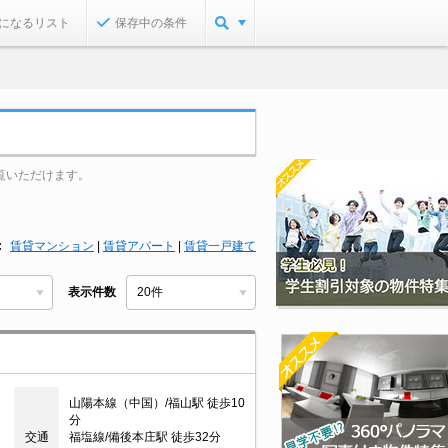
になるリスト
保存中の条件
覧いただけます。
賃貸マンション
|
賃貸アパート
|
賃貸一戸建て
表示件数
山陽本線（中国）/福山駅 徒歩10
分
交通
福塩線/備後本庄駅 徒歩32分