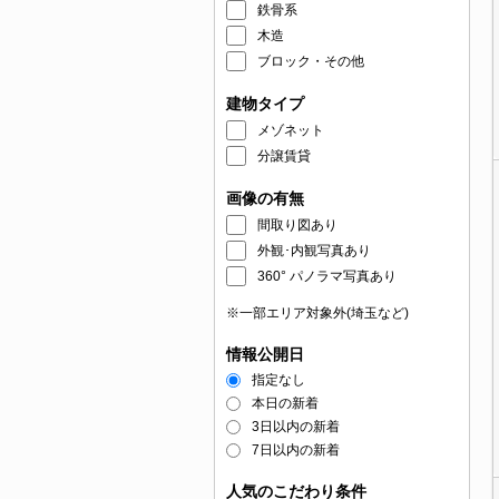
鉄骨系
木造
ブロック・その他
建物タイプ
メゾネット
分譲賃貸
画像の有無
間取り図あり
外観･内観写真あり
360° パノラマ写真あり
※一部エリア対象外(埼玉など)
情報公開日
指定なし
本日の新着
3日以内の新着
7日以内の新着
人気のこだわり条件