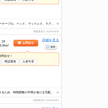
★福山駅まで約15分の好立地★家具家電付き（テレビ、テレビ台、センターテーブル、ベッド、マットレス、ラグ、冷蔵庫、電子レンジ、洗濯機、照明、カーテン）不要な場合は撤去致します。
情報更新日
2026/08/03
詳細を見る
1R
お問合せ
5.95m²
追加
料問合せ！
周辺環境
入居可否
「スリーズ霞町」のここがイチオシ。不在時でも荷物を受け取ることができるため、時間調整の手間が省ける宅配ボックスが付いております。セキュリティ面は、TVインターホン・オートロックなど充実しているので、防犯対策もばっちりです。洗面所は浴室から独立しており、浴室の湿気で濡れることもありません。
情報更新日
2026/08/02