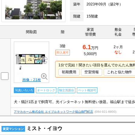
築年
2023年09月（築2年）
階建
15階建
家賃
敷金
間取図
階
管理費
礼金
6.1
3階
2ヶ月
万円
なし
2
即入居可
5,000円
1分で完結！聞きたい項目を選んでかんたん無
初期費用
空室情報
これと似た物件
画像：21枚
写真いろいろ
オートロック
独立洗面台
ペット相談可
犬・猫計1匹まで飼育可。光インターネット無料使い放題。福山駅まで徒歩
アヤカホーム株式会社 エイブルネットワーク福山御門町店
(084-921-8800)
ミスト・イヨウ
賃貸マンション