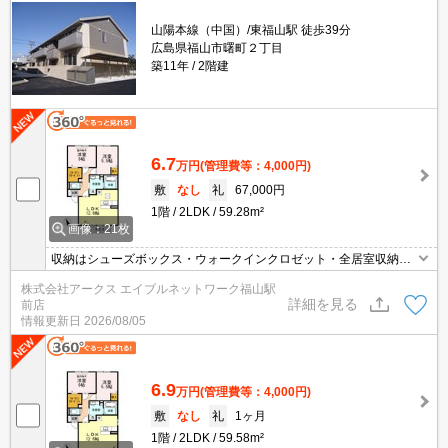
山陽本線（中国）/東福山駅 徒歩39分
広島県福山市曙町２丁目
築11年
2階建
6.7
万円
(管理費等：4,000円)
敷
なし
礼
67,000円
1階
2LDK
59.28m²
画像：21枚
収納はシューズボックス・ウォークインクロゼット・全居室収納な
ど豊富なので、広々と空間を利用することも可能です。宅配ボック
株式会社アークス エイブルネットワーク福山駅
スがあればいつでも荷物を受け取ることができるので、配達時間に
詳細を見る
前店
拘束されることなく生活することができます。直接会わずにインタ
情報更新日
2026/08/05
ーホン越しに来訪者を確認できるので、トラブルを事前に回避しや
すくなります。
6.9
万円
(管理費等：4,000円)
敷
なし
礼
1ヶ月
1階
2LDK
59.58m²