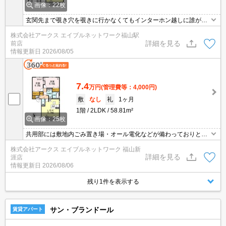
画像：22枚
玄関先まで覗き穴を覗きに行かなくてもインターホン越しに誰が来
たのかを確認できるので防犯対策につながります。収納はクロゼッ
株式会社アークス エイブルネットワーク福山駅
ト・シューズボックスなど豊富なので、広々と空間を利用すること
詳細を見る
前店
も可能です。忙しい朝でも鏡を見ながらサッと身支度を整えること
情報更新日
2026/08/05
ができる洗面化粧台を備えております。駐輪場が利用可能な物件で
す。
7.4
万円
(管理費等：4,000円)
敷
なし
礼
1ヶ月
1階
2LDK
58.81m²
画像：25枚
共用部には敷地内ごみ置き場・オール電化などが備わっておりとて
も充実しています。収納はクロゼット・シューズボックスなど豊富
株式会社アークス エイブルネットワーク 福山新
なので、衣類や履き物の整理がしやすく便利です。TVインターホン
詳細を見る
涯店
付きなので、女性の方も安心です。小物の多い方は、おすすめの洗
情報更新日
2026/08/06
面化粧台のある物件に住んで快適に朝の身支度をしましょう。
残り1件を表示する
サン・ブランドール
賃貸アパート