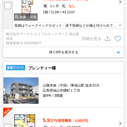
敷
1ヶ月
礼
なし
1階
1LDK
43.21m²
画像：30枚
収納はウォークインクロゼット・床下収納などが備え付けられてい
るので、衣類や日用品の収納に重宝します。宅配業者と接触したく
株式会社アークス エイブルネットワーク 福山新
ないと思っている人でも宅配ボックスがあるので接触せずに荷物を
詳細を見る
涯店
受け取ることができるので安心です。浴室や洗濯物からスピーディ
情報更新日
2026/08/07
ーに湿気を除去してカビの発生を防げる、浴室乾燥機が付いていま
す。
残り9件を表示する
プレンティー曙
賃貸アパート
山陽本線（中国）/東福山駅 徒歩32分
広島県福山市曙町１丁目
築9年
3階建
5.9
万円
(管理費等：4,000円)