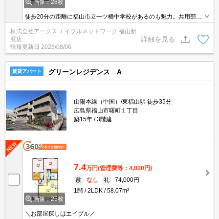
画像：28枚
徒歩20分の距離に福山市立一ツ橋中学校があるのも魅力。共用部に
は敷地内ごみ置き場・オール電化などが揃っております。収納はシ
株式会社アークス エイブルネットワーク 福山新
ューズボックス・ウォークインクロゼットなどが備え付けられてい
詳細を見る
涯店
るので、衣類や日用品の収納に重宝します。アパートタイプのお部
情報更新日
2026/08/06
屋です。
グリーンレジデンス A
賃貸アパート
山陽本線（中国）/東福山駅 徒歩35分
広島県福山市曙町１丁目
築15年
3階建
7.4
万円
(管理費等：4,000円)
敷
なし
礼
74,000円
1階
2LDK
58.07m²
画像：25枚
＼お部屋探しはエイブル／