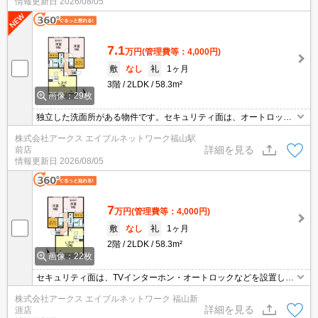
情報更新日
2026/08/05
ことも可能です。BSアンテナ工事済みの、嬉しい条件が整った物件
となっています。
7.1
万円
(管理費等：4,000円)
敷
なし
礼
1ヶ月
3階
2LDK
58.3m²
画像：29枚
独立した洗面所がある物件です。セキュリティ面は、オートロッ
ク・TVインターホンなど充実しているので安心して生活できます。
株式会社アークス エイブルネットワーク福山駅
収納はクロゼット・シューズボックスなど豊富なので、衣類や履き
詳細を見る
前店
物の整理がしやすく便利です。利便性の高い敷地内ごみ置き場は、
情報更新日
2026/08/05
共働きのかたにも好評を頂いています。お湯を沸かし直せる追い焚
き機能付きです。
7
万円
(管理費等：4,000円)
敷
なし
礼
1ヶ月
2階
2LDK
58.3m²
画像：22枚
セキュリティ面は、TVインターホン・オートロックなどを設置して
いるので安全面でも優れております。出勤や通学前の忙しい時間を
株式会社アークス エイブルネットワーク 福山新
スムーズにする独立した洗面所の物件はいかがですか。収納はシュ
詳細を見る
涯店
ーズボックス・クロゼットなど豊富なので、広々と空間を利用する