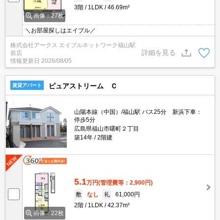
3階
1LDK
46.69m²
画像：27枚
＼お部屋探しはエイブル／
株式会社アークス エイブルネットワーク福山駅
詳細を見る
前店
情報更新日
2026/08/05
ピュアストリーム Ｃ
賃貸アパート
山陽本線（中国）/福山駅 バス25分 新浜下車：
停歩5分
広島県福山市曙町２丁目
築14年
2階建
5.1
万円
(管理費等：2,900円)
敷
なし
礼
61,000円
2階
1LDK
42.37m²
画像：22枚