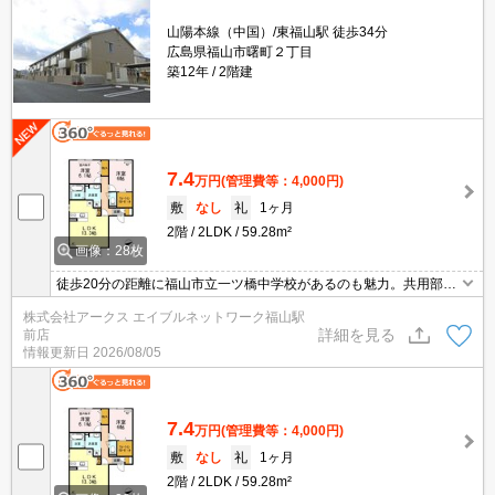
山陽本線（中国）/東福山駅 徒歩34分
広島県福山市曙町２丁目
築12年
2階建
7.4
万円
(管理費等：4,000円)
敷
なし
礼
1ヶ月
2階
2LDK
59.28m²
画像：28枚
徒歩20分の距離に福山市立一ツ橋中学校があるのも魅力。共用部に
は敷地内ごみ置き場・オール電化などが揃っております。収納はシ
株式会社アークス エイブルネットワーク福山駅
ューズボックス・ウォークインクロゼットなどが備え付けられてい
詳細を見る
前店
るので、衣類や日用品の収納に重宝します。アパートタイプのお部
情報更新日
2026/08/05
屋です。
7.4
万円
(管理費等：4,000円)
敷
なし
礼
1ヶ月
2階
2LDK
59.28m²