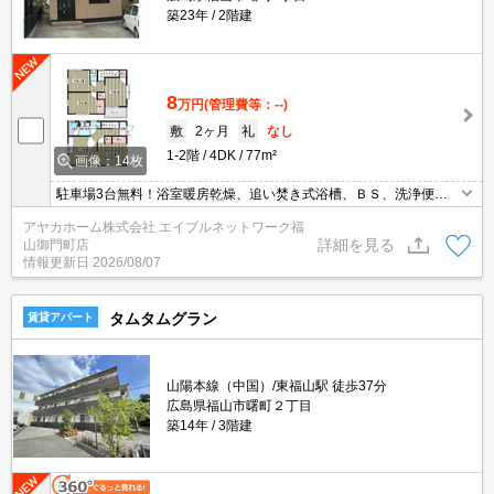
築23年
2階建
8
万円
(管理費等：--)
敷
2ヶ月
礼
なし
1-2階
4DK
77m²
画像：14枚
駐車場3台無料！浴室暖房乾燥、追い焚き式浴槽、ＢＳ、洗浄便座
（１Ｆのみ）、２Ｆトイレあります。
アヤカホーム株式会社 エイブルネットワーク福
詳細を見る
山御門町店
情報更新日
2026/08/07
タムタムグラン
賃貸アパート
山陽本線（中国）/東福山駅 徒歩37分
広島県福山市曙町２丁目
築14年
3階建