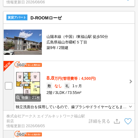
情報更新日
2026/08/06
付きです。
D-ROOMローゼ
賃貸アパート
山陽本線（中国）/東福山駅 徒歩50分
広島県福山市曙町５丁目
築9年
2階建
8.8
万円
(管理費等：4,500円)
敷
なし
礼
1ヶ月
2階
3LDK
73.55m²
画像：21枚
独立洗面台を採用しているので、歯ブラシやドライヤーなどもまと
めてスッキリ収納できます。収納はシューズボックス・ウォークイ
株式会社アークス エイブルネットワーク福山駅
ンクロゼットなど豊富なので、衣類や履き物の整理がしやすく便利
詳細を見る
前店
です。セキュリティ面は、TVインターホン・オートロックなどを設
情報更新日
2026/08/05
置しているので安全面でも優れております。敷地内にごみ置き場が
あります。