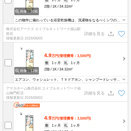
敷
1ヶ月
礼
1ヶ月
2階
1K
34.32m²
画像：30枚
この物件に備わっている浴室乾燥機は、洗濯物をなるべくシワのな
いように急いで乾かしたいときにも重宝します。モニターから顔が
株式会社アークス エイブルネットワーク福山駅
見えるTVインターホン付きです。2口コンロが付いているので、同
詳細を見る
前店
時に2つの料理できるので毎日忙しい人におすすめです。住みやす
情報更新日
2026/08/05
さが満載でイチオシのアパートはこちらです。自立したキッチンの
ある1K物件です。
4.9
万円
(管理費等：3,500円)
敷
1ヶ月
礼
1ヶ月
2階
1K
34.32m²
画像：12枚
エアコン、ウォシュレット、ＴＶドアホン、シャンプードレッサ
ー、浴室乾燥機能、追い炊き機能付バス完備。敷地内専用ごみ置き
アヤカホーム株式会社 エイブルネットワーク福
場あります。
詳細を見る
山御門町店
情報更新日
2026/08/02
4.9
万円
(管理費等：3,500円)
敷
1ヶ月
礼
1ヶ月