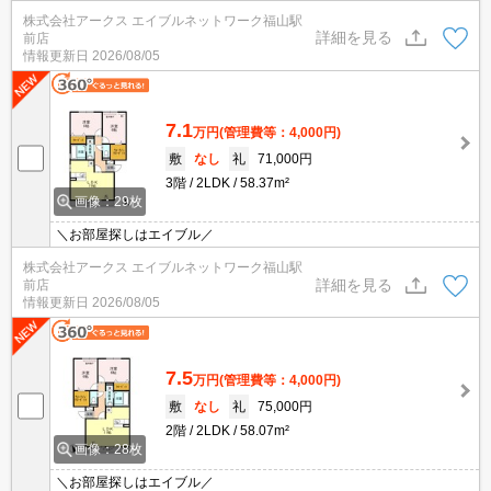
株式会社アークス エイブルネットワーク福山駅
詳細を見る
前店
情報更新日
2026/08/05
7.1
万円
(管理費等：4,000円)
敷
なし
礼
71,000円
3階
2LDK
58.37m²
画像：29枚
＼お部屋探しはエイブル／
株式会社アークス エイブルネットワーク福山駅
詳細を見る
前店
情報更新日
2026/08/05
7.5
万円
(管理費等：4,000円)
敷
なし
礼
75,000円
2階
2LDK
58.07m²
画像：28枚
＼お部屋探しはエイブル／