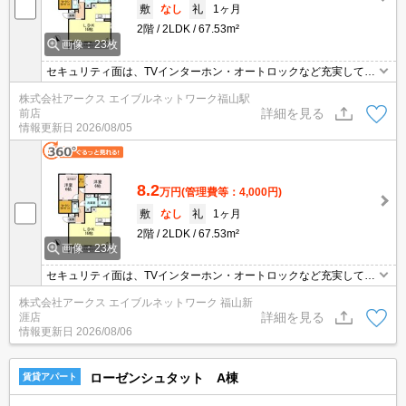
敷
なし
礼
1ヶ月
2階
2LDK
67.53m²
画像：23枚
セキュリティ面は、TVインターホン・オートロックなど充実してい
るので、防犯対策もばっちりです。身だしなみのチェックができ
株式会社アークス エイブルネットワーク福山駅
る、洗面化粧台があります。収納はシューズボックス・クロゼット
詳細を見る
前店
など豊富なので、衣類や履き物の整理がしやすく便利です。共用部
情報更新日
2026/08/05
には敷地内ごみ置き場・オール電化などが揃っており、とても充実
しています。
8.2
万円
(管理費等：4,000円)
敷
なし
礼
1ヶ月
2階
2LDK
67.53m²
画像：23枚
セキュリティ面は、TVインターホン・オートロックなど充実してい
るので、防犯対策もばっちりです。身だしなみのチェックができ
株式会社アークス エイブルネットワーク 福山新
る、洗面化粧台があります。収納はシューズボックス・クロゼット
詳細を見る
涯店
など豊富なので、衣類や履き物の整理がしやすく便利です。共用部
情報更新日
2026/08/06
には敷地内ごみ置き場・オール電化などが揃っており、とても充実
しています。
ローゼンシュタット A棟
賃貸アパート