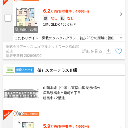
6.2
万円
(管理費等：4,000円)
敷
なし
礼
なし
1階
2LDK
55.67m²
画像：20枚
こだわりポイント満載のタムタムグラン。徒歩23分の距離に福山市
立一ツ橋中学校があるのも魅力。収納はクロゼット・シューズボッ
株式会社アークス エイブルネットワーク福山駅
クスなど豊富なので、衣類や履き物の整理がしやすく便利です。駐
詳細を見る
前店
輪場付きのアパートです。
情報更新日
2026/08/02
仮）スターテラスⅡ曙
新築
賃貸アパート
山陽本線（中国）/東福山駅 徒歩43分
広島県福山市曙町６丁目
建築中
2階建
5.9
万円
(管理費等：4,000円)