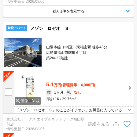
情報更新日
2026/08/06
ことも可能です。BSアンテナ工事済みの、嬉しい条件が整った物件
となっています。
残り1件を表示する
メゾン ロゼオ Ｓ
賃貸アパート
山陽本線（中国）/東福山駅 徒歩43分
広島県福山市曙町６丁目
築2年
2階建
5.1
万円
(管理費等：4,000円)
敷
1ヶ月
礼
なし
2階
1K
29.75m²
画像：31枚
「メゾン ロゼオ Ｓ」のここがイチオシ。お風呂に入っていると
きに宅配業者が来てしまっても宅配ボックスがあるので、わざわざ
株式会社アークス エイブルネットワーク福山駅
出なくても荷物を受け取ることができます。玄関先まで覗き穴を覗
詳細を見る
前店
きに行かなくてもインターホン越しに誰が来たのかを確認できま
情報更新日
2026/08/05
す。駐輪場付き物件です。お部屋とキッチンに仕切りがある、1Kの
物件です。