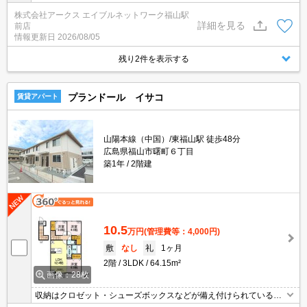
株式会社アークス エイブルネットワーク福山駅
詳細を見る
前店
情報更新日
2026/08/05
残り2件を表示する
プランドール イサコ
賃貸アパート
山陽本線（中国）/東福山駅 徒歩48分
広島県福山市曙町６丁目
築1年
2階建
10.5
万円
(管理費等：4,000円)
敷
なし
礼
1ヶ月
2階
3LDK
64.15m²
画像：28枚
収納はクロゼット・シューズボックスなどが備え付けられているの
で、衣類や日用品の収納に重宝します。室内設備は浴室乾燥機・洗