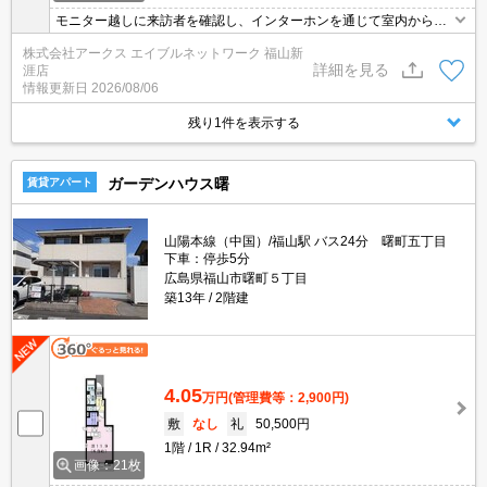
モニター越しに来訪者を確認し、インターホンを通じて室内から会
話することができます。室内設備は浴室乾燥機・洗面所独立など豊
株式会社アークス エイブルネットワーク 福山新
富に揃っており、過ごしやすいお部屋になっております。駐輪場が
詳細を見る
涯店
付いている物件です。空き駐車スペースがあるので、近くに駐車す
情報更新日
2026/08/06
ることができます。バルコニー付きの物件で、用途に合わせて利用
できおすすめです。
残り1件を表示する
ガーデンハウス曙
賃貸アパート
山陽本線（中国）/福山駅 バス24分 曙町五丁目
下車：停歩5分
広島県福山市曙町５丁目
築13年
2階建
4.05
万円
(管理費等：2,900円)
敷
なし
礼
50,500円
1階
1R
32.94m²
画像：21枚