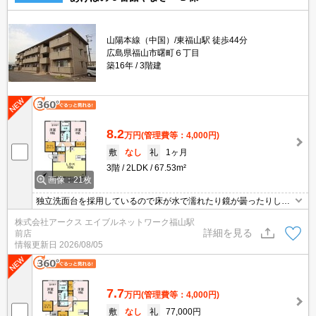
山陽本線（中国）/東福山駅 徒歩44分
広島県福山市曙町６丁目
築16年
3階建
8.2
万円
(管理費等：4,000円)
敷
なし
礼
1ヶ月
3階
2LDK
67.53m²
画像：21枚
独立洗面台を採用しているので床が水で濡れたり鏡が曇ったりしに
くく、清潔な状態を保ちやすくなっております。収納はシューズボ
株式会社アークス エイブルネットワーク福山駅
ックス・クロゼットなどが備え付けられているので、衣類や日用品
詳細を見る
前店
の収納に重宝します。セキュリティ面は、オートロック・TVインタ
情報更新日
2026/08/05
ーホンなどを備え付けているので安心して暮らせます。
7.7
万円
(管理費等：4,000円)
敷
なし
礼
77,000円