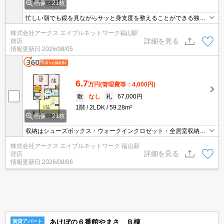
画像：21枚
忙しい朝でも鏡を見ながらサッと身支度を整えることができる独立
洗面台を備えております。収納はシューズボックス・ウォークイン
株式会社アークス エイブルネットワーク福山駅
クロゼット・全居室収納などが備え付けられているので、衣類や日
詳細を見る
前店
用品の収納に重宝します。知らない来訪者が来てもインターホン越
情報更新日
2026/08/05
しに確認できるので防犯対策につながります。居住者用の駐輪場が
付いている物件です。
6.7
万円
(管理費等：4,000円)
敷
なし
礼
67,000円
1階
2LDK
59.28m²
画像：21枚
収納はシューズボックス・ウォークインクロゼット・全居室収納な
ど豊富なので、広々と空間を利用することも可能です。宅配ボック
株式会社アークス エイブルネットワーク 福山新
スがあればいつでも荷物を受け取ることができるので、配達時間に
詳細を見る
涯店
拘束されることなく生活することができます。直接会わずにインタ
情報更新日
2026/08/06
ーホン越しに来訪者を確認できるので、トラブルを事前に回避しや
すくなります。
あけぼの６番館やまさ Ｂ棟
賃貸アパート