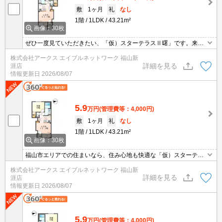
敷
1ヶ月
礼
なし
1階
1LDK
43.21m²
画像：30枚
ぜひ一度見ていただきたい、「仮）スターテラスⅡ曙」です。来客
時にはTVインターホンで訪問者の顔を確認することができます。荷
株式会社アークス エイブルネットワーク 福山新
物を注文する時に時間を気にしなくてよくなる宅配ボックスを共用
詳細を見る
涯店
部に備え付けております。浴室乾燥機が付いているので、湿気を除
情報更新日
2026/08/07
去してカビの発生を防ぐこともできます。
5.9
万円
(管理費等：4,000円)
敷
1ヶ月
礼
なし
1階
1LDK
43.21m²
画像：30枚
福山市エリアでの住まいなら、住み心地も快適な「仮）スターテラ
スⅡ曙」はいかがでしょうか。収納はウォークインクロゼット・床
株式会社アークス エイブルネットワーク 福山新
下収納など豊富なので、広々と空間を利用することも可能です。玄
詳細を見る
涯店
関先まで覗き穴を覗きに行かなくてもインターホン越しに誰が来た
情報更新日
2026/08/07
のかを確認できます。新しい生活にお勧めなのが、こちらのアパー
トです。
5.9
万円
(管理費等：4,000円)