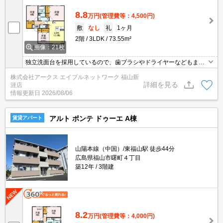
8.8
万円
(管理費等：4,500円)
敷
なし
礼
1ヶ月
2階
3LDK
73.55m²
画像：21枚
独立洗面台を採用しているので、歯ブラシやドライヤーなどもまと
めてスッキリ収納できます。収納はシューズボックス・ウォークイ
株式会社アークス エイブルネットワーク 福山新
ンクロゼットなど豊富なので、衣類や履き物の整理がしやすく便利
詳細を見る
涯店
です。セキュリティ面は、TVインターホン・オートロックなどを設
情報更新日
2026/08/06
置しているので安全面でも優れております。敷地内にごみ置き場が
あります。
アルト ポンテ ドゥーエ A棟
賃貸アパート
山陽本線（中国）/東福山駅 徒歩44分
広島県福山市曙町４丁目
築12年
3階建
8.2
万円
(管理費等：4,000円)