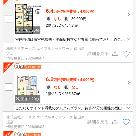
6.4
万円
(管理費等：4,000円)
敷
なし
礼
30,000円
2階
2LDK
54.7m²
画像：25枚
室内設備は浴室乾燥機・洗面所独立など豊富に揃っており、過ごし
やすいお部屋になっております。宅配業者の再配達時間を過ぎたら
株式会社アークス エイブルネットワーク 福山新
荷物を受け取りが後日になってしまいますが、宅配ボックスがある
詳細を見る
涯店
のでいつでも受け取ることができその心配がいりません。駐輪場付
情報更新日
2026/08/07
きの物件です。チューナー内蔵のTVをお持ちなら、契約のみでBS
視聴可能です。
6.2
万円
(管理費等：4,000円)
敷
なし
礼
なし
1階
2LDK
55.67m²
画像：20枚
こだわりポイント満載のタムタムグラン。徒歩23分の距離に福山市
立一ツ橋中学校があるのも魅力。収納はクロゼット・シューズボッ
株式会社アークス エイブルネットワーク 福山新
クスなど豊富なので、衣類や履き物の整理がしやすく便利です。駐
詳細を見る
涯店
輪場付きのアパートです。
情報更新日
2026/08/03