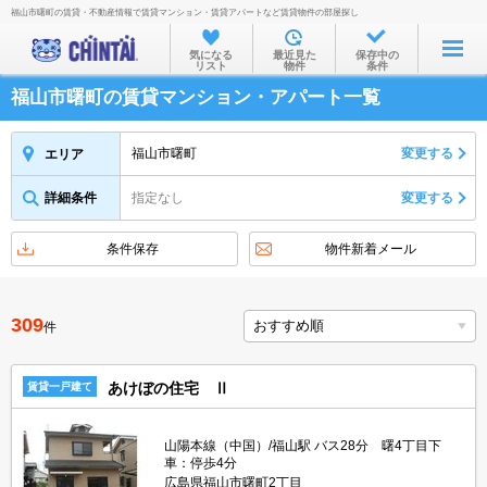
福山市曙町の賃貸・不動産情報で賃貸マンション・賃貸アパートなど賃貸物件の部屋探し
お部屋を探す
気になる
最近見た
保存中の
リスト
物件
条件
沿線・駅から
福山市曙町の賃貸マンション・アパート一覧
住所から
家賃相場から
福山市曙町
変更する
エリア
通勤通学時間から
詳細条件
指定なし
変更する
物件特集から
条件保存
物件新着メール
不動産会社から
TOP
309
件
あけぼの住宅 Ⅱ
賃貸一戸建て
山陽本線（中国）/福山駅 バス28分 曙4丁目下
車：停歩4分
広島県福山市曙町2丁目