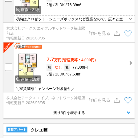
2階
3LDK
76.39m²
画像：21枚
収納はクロゼット・シューズボックスなど豊富なので、広々と空間
を利用することも可能です。化粧品や洗面道具といった小物もスッ
株式会社アークス エイブルネットワーク福山駅
キリまとめて収納できる独立洗面台を採用しています。セキュリテ
詳細を見る
前店
ィ面は、オートロック・TVインターホンなど充実しているので、防
情報更新日
2026/08/05
犯対策もばっちりです。バルコニー付きのアパートで、用途に合わ
せて使用できます。
7.7
万円
(管理費等：4,000円)
敷
なし
礼
77,000円
3階
2LDK
67.53m²
画像：18枚
＼家賃減額キャンペーン対象物件／
株式会社アークス エイブルネットワーク神辺店
詳細を見る
情報更新日
2026/08/05
残り5件を表示する
クレエ曙
賃貸アパート