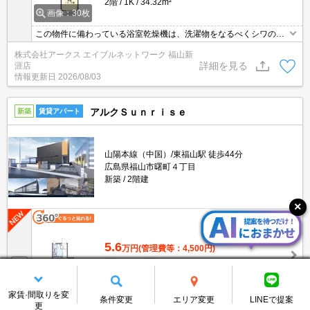
2階
1K
34.32m²
画像：30枚
この物件に備わっている浴室乾燥機は、洗濯物をなるべくシワのな
いように急いで乾かしたいときにも重宝します。モニターから顔が
株式会社アークス エイブルネットワーク 福山新
見えるTVインターホン付きです。2口コンロが付いているので、同
詳細を見る
涯店
時に2つの料理できるので毎日忙しい人におすすめです。住みやす
情報更新日
2026/08/03
さが満載でイチオシのアパートはこちらです。自立したキッチンの
ある1K物件です。
アルクＳｕｎｒｉｓｅ
新築
賃貸アパート
山陽本線（中国）/東福山駅 徒歩44分
広島県福山市曙町４丁目
新築
2階建
5.6
万円
(管理費等：4,500円)
敷
なし
礼
1ヶ月
1階
1K
25.48m²
画像：6枚
家賃·間取りを変
条件変更
エリア変更
LINEで提案
更