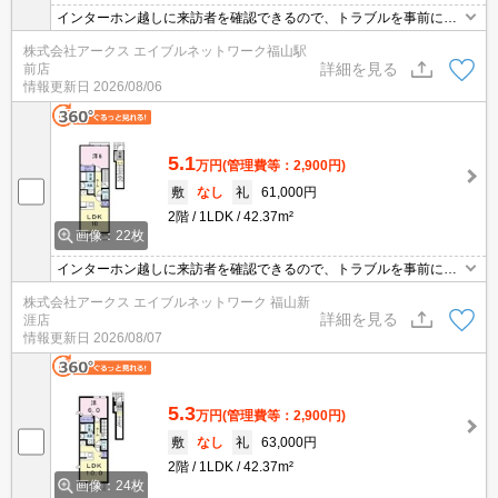
インターホン越しに来訪者を確認できるので、トラブルを事前に回
避しやすくなります。室内設備は洗面所独立・浴室乾燥機などが揃
株式会社アークス エイブルネットワーク福山駅
っているので、快適に過ごしやすいお部屋になります。バスルーム
詳細を見る
前店
とトイレが分かれています。BS対応物件なので、わずらわしい工事
情報更新日
2026/08/06
も必要ありません。新しい生活にお勧めなのが、こちらのアパート
です。
5.1
万円
(管理費等：2,900円)
敷
なし
礼
61,000円
2階
1LDK
42.37m²
画像：22枚
インターホン越しに来訪者を確認できるので、トラブルを事前に回
避しやすくなります。室内設備は洗面所独立・浴室乾燥機などが揃
株式会社アークス エイブルネットワーク 福山新
っているので、快適に過ごしやすいお部屋になります。バスルーム
詳細を見る
涯店
とトイレが分かれています。BS対応物件なので、わずらわしい工事
情報更新日
2026/08/07
も必要ありません。新しい生活にお勧めなのが、こちらのアパート
です。
5.3
万円
(管理費等：2,900円)
敷
なし
礼
63,000円
2階
1LDK
42.37m²
画像：24枚