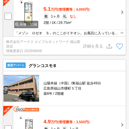
5.1
万円
(管理費等：4,000円)
敷
1ヶ月
礼
なし
2階
1K
29.75m²
画像：31枚
「メゾン ロゼオ Ｓ」のここがイチオシ。お風呂に入っていると
きに宅配業者が来てしまっても宅配ボックスがあるので、わざわざ
株式会社アークス エイブルネットワーク 福山新
出なくても荷物を受け取ることができます。玄関先まで覗き穴を覗
詳細を見る
涯店
きに行かなくてもインターホン越しに誰が来たのかを確認できま
情報更新日
2026/08/06
す。駐輪場付き物件です。お部屋とキッチンに仕切りがある、1Kの
物件です。
グランコスモＢ
賃貸アパート
山陽本線（中国）/東福山駅 徒歩49分
広島県福山市曙町５丁目
築8年
2階建
4.9
万円
(管理費等：3,500円)