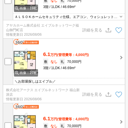
敷
なし
礼
70,000円
3階
1LDK
46.69m²
画像：19枚
ＡＬＳＯＫホームセキュリティ仕様。エアコン、ウォシュレット、
ＴＶドアホン、シャンプードレッサー、システムキッチン（2口コ
アヤカホーム株式会社 エイブルネットワーク福
ンロ・ラジエントグリル付）追炊き機能付バス完備。敷地内、専用
詳細を見る
山御門町店
ごみ置き場あります。
情報更新日
2026/08/06
6.1
万円
(管理費等：4,000円)
敷
なし
礼
70,000円
3階
1LDK
46.69m²
画像：27枚
＼お部屋探しはエイブル／
株式会社アークス エイブルネットワーク 福山新
詳細を見る
涯店
情報更新日
2026/08/06
6.1
万円
(管理費等：4,000円)
敷
なし
礼
70,000円