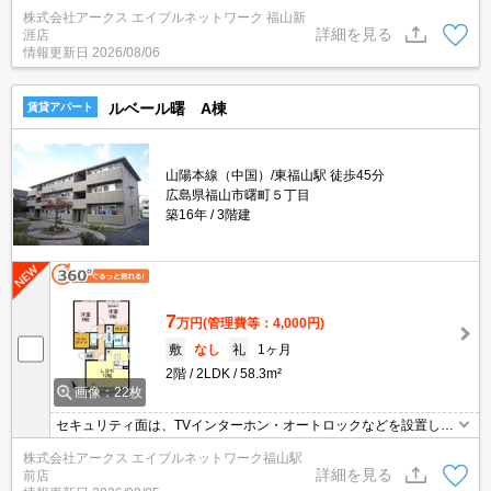
で、衣類や日用品の収納に重宝します。室内設備は浴室乾燥機・洗
株式会社アークス エイブルネットワーク 福山新
面所独立などが揃っており、とても充実しています。TVインターホ
詳細を見る
涯店
ンで、モニターから来訪者が確認できます。駐車場料金が月額3300
情報更新日
2026/08/06
円のアパートです。お湯を沸かし直せる追い焚き機能付きです。
ルベール曙 A棟
賃貸アパート
山陽本線（中国）/東福山駅 徒歩45分
広島県福山市曙町５丁目
築16年
3階建
7
万円
(管理費等：4,000円)
敷
なし
礼
1ヶ月
2階
2LDK
58.3m²
画像：22枚
セキュリティ面は、TVインターホン・オートロックなどを設置して
いるので安全面でも優れております。出勤や通学前の忙しい時間を
株式会社アークス エイブルネットワーク福山駅
スムーズにする独立した洗面所の物件はいかがですか。収納はシュ
詳細を見る
前店
ーズボックス・クロゼットなど豊富なので、広々と空間を利用する