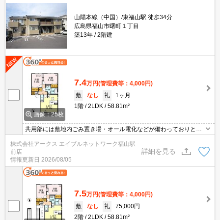
山陽本線（中国）/東福山駅 徒歩34分
広島県福山市曙町１丁目
築13年
2階建
7.4
万円
(管理費等：4,000円)
敷
なし
礼
1ヶ月
1階
2LDK
58.81m²
画像：25枚
共用部には敷地内ごみ置き場・オール電化などが備わっておりとて
も充実しています。収納はクロゼット・シューズボックスなど豊富
株式会社アークス エイブルネットワーク福山駅
なので、衣類や履き物の整理がしやすく便利です。TVインターホン
詳細を見る
前店
付きなので、女性の方も安心です。小物の多い方は、おすすめの洗
情報更新日
2026/08/05
面化粧台のある物件に住んで快適に朝の身支度をしましょう。
7.5
万円
(管理費等：4,000円)
敷
なし
礼
75,000円
2階
2LDK
58.81m²