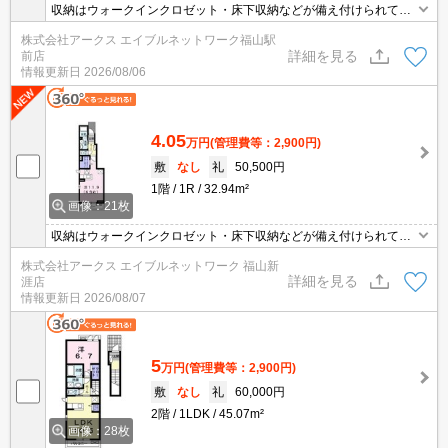
収納はウォークインクロゼット・床下収納などが備え付けられてい
るので、衣類や日用品の収納に重宝します。室内設備は洗面所独
株式会社アークス エイブルネットワーク福山駅
立・浴室乾燥機などが揃っているので、快適に過ごしやすいお部屋
詳細を見る
前店
になります。玄関先まで覗き穴を覗きに行かなくてもインターホン
情報更新日
2026/08/06
越しに誰が来たのかを確認できるので防犯対策につながります。
4.05
万円
(管理費等：2,900円)
敷
なし
礼
50,500円
1階
1R
32.94m²
画像：21枚
収納はウォークインクロゼット・床下収納などが備え付けられてい
るので、衣類や日用品の収納に重宝します。室内設備は洗面所独
株式会社アークス エイブルネットワーク 福山新
立・浴室乾燥機などが揃っているので、快適に過ごしやすいお部屋
詳細を見る
涯店
になります。玄関先まで覗き穴を覗きに行かなくてもインターホン
情報更新日
2026/08/07
越しに誰が来たのかを確認できるので防犯対策につながります。
5
万円
(管理費等：2,900円)
敷
なし
礼
60,000円
2階
1LDK
45.07m²
画像：28枚