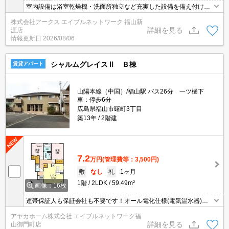
室内設備は浴室乾燥機・洗面所独立など充実した設備を備え付けて
います。直接会わずにインターホン越しに来訪者を確認できるの
株式会社アークス エイブルネットワーク 福山新
で、トラブルの事前回避にも繋がります。リビングダイニングキッ
詳細を見る
涯店
チンがあるので楽しい生活ができます。駐輪場が併設されている物
情報更新日
2026/08/06
件です。キッチンはカウンター型で、お料理しながらテレビを見れ
ます。
シャルムグレイスⅡ Ｂ棟
賃貸アパート
山陽本線（中国）/福山駅 バス26分 一ツ樋下
車：停歩6分
広島県福山市曙町3丁目
築13年
2階建
7.2
万円
(管理費等：3,500円)
敷
なし
礼
1ヶ月
1階
2LDK
59.49m²
画像：16枚
連帯保証人も保証会社も不要です！オール電化仕様(電気温水器)に
インターネット無料で毎月のランニング費用を抑えることが可能。
アヤカホーム株式会社 エイブルネットワーク福
経済的な物件です。ファミリー世帯におススメです。収納量の多い
詳細を見る
山御門町店
ウォークインクローゼットや広々タイプの１坪浴室など人気の設備