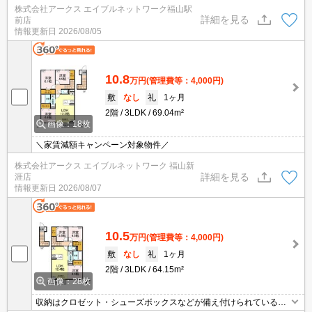
株式会社アークス エイブルネットワーク福山駅
面所独立などが揃っており、とても充実しています。TVインターホ
詳細を見る
前店
ンで、モニターから来訪者が確認できます。駐車場料金が月額3300
情報更新日
2026/08/05
円のアパートです。お湯を沸かし直せる追い焚き機能付きです。
10.8
万円
(管理費等：4,000円)
敷
なし
礼
1ヶ月
2階
3LDK
69.04m²
画像：18枚
＼家賃減額キャンペーン対象物件／
株式会社アークス エイブルネットワーク 福山新
詳細を見る
涯店
情報更新日
2026/08/07
10.5
万円
(管理費等：4,000円)
敷
なし
礼
1ヶ月
2階
3LDK
64.15m²
画像：28枚
収納はクロゼット・シューズボックスなどが備え付けられているの